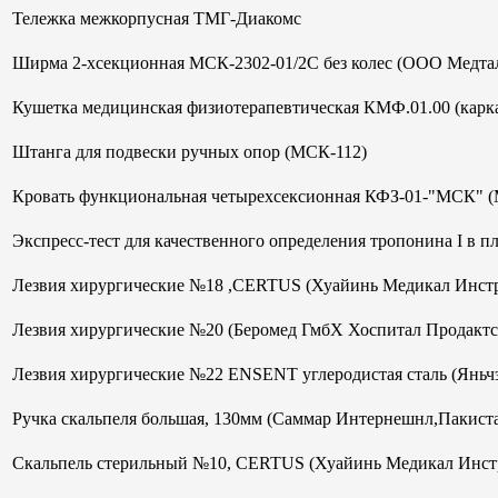
Тележка межкорпусная ТМГ-Диакомс
Ширма 2-хсекционная МСК-2302-01/2С без колес (ООО Медтал
Кушетка медицинская физиотерапевтическая КМФ.01.00 (кар
Штанга для подвески ручных опор (МСК-112)
Кровать функциональная четырехсексионная КФЗ-01-"МСК" 
Экспресс-тест для качественного определения тропонина I в 
Лезвия хирургические №18 ,CERTUS (Хуайинь Медикал Инст
Лезвия хирургические №20 (Беромед ГмбХ Хоспитал Продактс
Лезвия хирургические №22 ENSENT углеродистая сталь (Яньч
Ручка скальпеля большая, 130мм (Саммар Интернешнл,Пакист
Скальпель стерильный №10, CERTUS (Хуайинь Медикал Инст