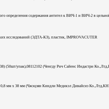
ого определения содержания антител к ВИЧ-1 и ВИЧ-2 в цельно
ческих исследований (ЭДТА-КЗ), пластик, IMPROVACUTER
х38) (50шт/упак),08112102 (Ченгду Рич Сайенс Индастри Ко.,Лтд
ac 0,8 мм х 38 мм (Чжэцзян Киндли Медикэл Дивайсиз Ко.,Лтд,КН