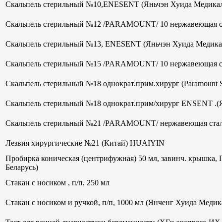
Скальпель стерильный №10,ENESENT (Яньчэн Хуида Медикал
Скальпель стерильный №12 /PARAMOUNT/ 10 нержавеющая ст
Скальпель стерильный №13, ENESENT (Яньчэн Хуида Медика
Скальпель стерильный №15 /PARAMOUNT/ 10 нержавеющая ст
Скальпель стерильный №18 однократ.прим.хирург (Paramount 
Скальпель стерильный №18 однократ.прим/хирург ENSENT .(
Скальпель стерильный №21 /PARAMOUNT/ нержавеющая стал
Лезвия хирургические №21 (Китай) HUAIYIN
Пробирка коническая (центрифужная) 50 мл, завинч. крышка, 
Беларусь)
Стакан с носиком , п/п, 250 мл
Стакан с носиком и ручкой, п/п, 1000 мл (Янченг Хуида Меди