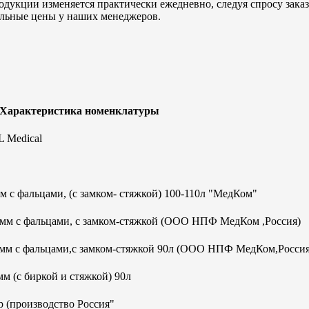
дукции изменяется практически ежедневно, следуя спросу заказч
альные цены у наших менеджеров.
 Характеристика номенклатуры
 Medical
 с фальцами, (с замком- стяжкой) 100-110л "МедКом"
0мм с фальцами, с замком-стяжкой (ООО НПФ МедКом ,Россия)
0мм с фальцами,с замком-стяжкой 90л (ООО НПФ МедКом,Россия
м (с биркой и стяжкой) 90л
 (производство Россия"