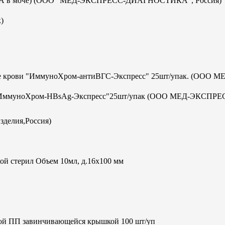
с-ИХА в моче) (ООО "МЕД-ЭКСПРЕСС-ДИАГНОСТИКА", Россия)
)
отке крови "ИммуноХром-антиВГС-Экспресс" 25шт/упак. (ООО М
а В "ИммуноХром-HBsAg-Экспресс"25шт/упак (ООО МЕД-ЭКСПРЕ
зделия,Россия)
ой стерил Объем 10мл, д.16х100 мм
кой ПП завинчивающейся крышкой 100 шт/уп