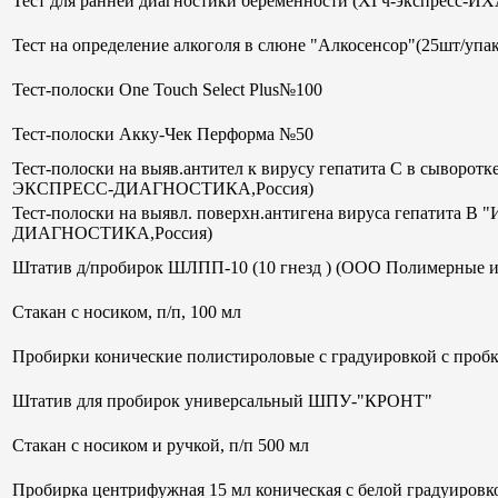
Тест для ранней диагностики беременности (ХГч-экспрес
Тест на определение алкоголя в слюне "Алкосенсор"(25шт/упак
Тест-полоски One Touch Select Plus№100
Тест-полоски Акку-Чек Перформа №50
Тест-полоски на выяв.антител к вирусу гепатита С в сывор
ЭКСПРЕСС-ДИАГНОСТИКА,Россия)
Тест-полоски на выявл. поверхн.антигена вируса гепатит
ДИАГНОСТИКА,Россия)
Штатив д/пробирок ШЛПП-10 (10 гнезд ) (ООО Полимерные и
Стакан с носиком, п/п, 100 мл
Пробирки конические полистироловые с градуировкой с пробк
Штатив для пробирок универсальный ШПУ-"КРОНТ"
Стакан с носиком и ручкой, п/п 500 мл
Пробирка центрифужная 15 мл коническая с белой градуиров