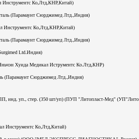
 Инструментс Ко,Лтд,КНР,Китай)
аль (Парамаунт Сюрджимед Лтд.,Индия)
л Инструментс Ко,Лтд,КНР,Китай)
аль (Парамаунт Сюрджимед Лтд.,Индия)
Surgimed Ltd.Индия)
Яньчэн Хуида Медикал Иструментс Ко.Лтд,КНР)
ь (Парамаунт Сюрджимед Лтд.,Индия)
ПП, инд. уп., стер. (350 шт/уп) (ПУП "Литопласт-Мед" (УП"Лит
кал Инструментс Ко,Лтд,Китай)