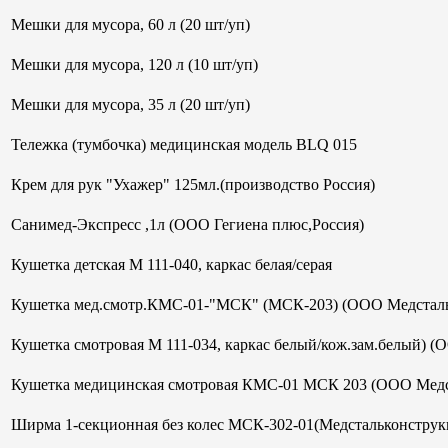
Мешки для мусора, 60 л (20 шт/уп)
Мешки для мусора, 120 л (10 шт/уп)
Мешки для мусора, 35 л (20 шт/уп)
Тележка (тумбочка) медицинская модель BLQ 015
Крем для рук "Ухажер" 125мл.(производство Россия)
Санимед-Экспресс ,1л (ООО Гегиена плюс,Россия)
Кушетка детская М 111-040, каркас белая/серая
Кушетка мед.смотр.КМС-01-"МСК" (МСК-203) (ООО Медсталь
Кушетка смотровая М 111-034, каркас белый/кож.зам.белый) (
Кушетка медицинская смотровая КМС-01 МСК 203 (ООО Медс
Ширма 1-секционная без колес МСК-302-01(Медстальконструк