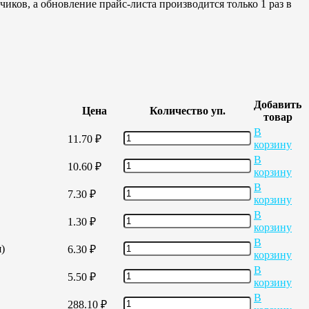
иков, а обновление прайс-листа производится только 1 раз в
Добавить
Цена
Количество уп.
товар
В
11.70
₽
корзину
В
10.60
₽
корзину
В
7.30
₽
корзину
В
1.30
₽
корзину
В
)
6.30
₽
корзину
В
5.50
₽
корзину
В
288.10
₽