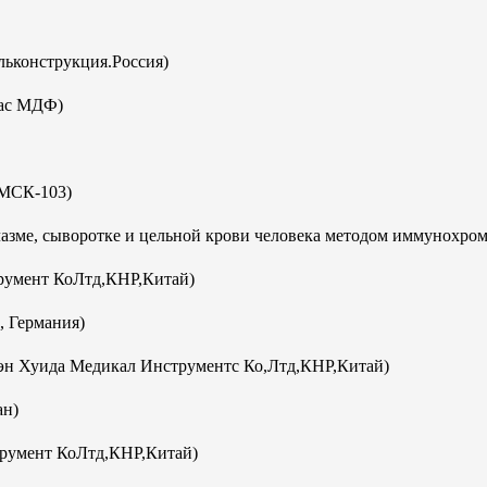
ьконструкция.Россия)
кас МДФ)
(МСК-103)
плазме, сыворотке и цельной крови человека методом иммунохро
румент КоЛтд,КНР,Китай)
, Германия)
эн Хуида Медикал Инструментс Ко,Лтд,КНР,Китай)
ан)
румент КоЛтд,КНР,Китай)