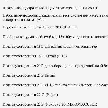
Штатив-бокс д/хранения предметных стекол,п/с на 25 шт
Набор иммунохроматографических тест-систем для качественн
сыворотке и плазме (Abon
Персональные ланцеты Droplet 30 G/0.31 mm
Пробирка вакуумная объем 6 мл, 13х100мм, для гематологи
Игла двухсторонняя 18G для взятия крови импровакутер
Игла двухсторонняя 18G ,Китай (ЕПЗ)
Игла двухсторонняя 21G для забора кровис прозрачной ка (0,8
Игла двухсторонняя 21G Китай
Игла двухсторонняя 21G х1 1/2 'с визуальной камерой Lind-V
Игла двухсторонняя 22 G (Рафэл)
Игла двухсторонняя 22G (0,8х38) стер.IMPROVACUTER