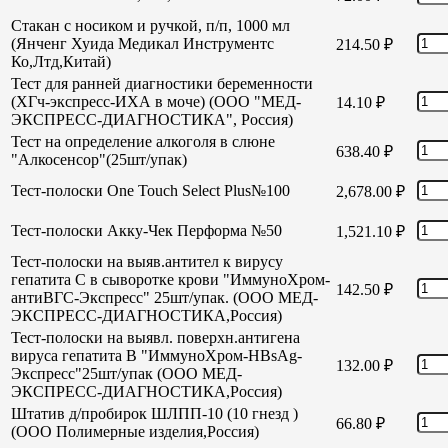
Стакан с носиком и ручкой, п/п, 1000 мл
(Янченг Хуида Медикал Инструментс
214.50
₽
Ко,Лтд,Китай)
Тест для ранней диагностики беременности
(ХГч-экспресс-ИХА в моче) (ООО "МЕД-
14.10
₽
ЭКСПРЕСС-ДИАГНОСТИКА", Россия)
Тест на определение алкоголя в слюне
638.40
₽
"Алкосенсор"(25шт/упак)
Тест-полоски One Touch Select Plus№100
2,678.00
₽
Тест-полоски Акку-Чек Перформа №50
1,521.10
₽
Тест-полоски на выяв.антител к вирусу
гепатита С в сыворотке крови "ИммуноХром-
142.50
₽
антиВГС-Экспресс" 25шт/упак. (ООО МЕД-
ЭКСПРЕСС-ДИАГНОСТИКА,Россия)
Тест-полоски на выявл. поверхн.антигена
вируса гепатита В "ИммуноХром-HBsAg-
132.00
₽
Экспресс"25шт/упак (ООО МЕД-
ЭКСПРЕСС-ДИАГНОСТИКА,Россия)
Штатив д/пробирок ШЛПП-10 (10 гнезд )
66.80
₽
(ООО Полимерные изделия,Россия)