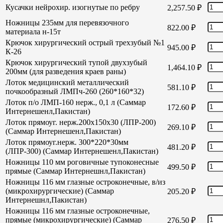
Кусачки нейрохир. изогнутые по ребру
2,257.50
₽
Ножницы 235мм для перевязочного
822.00
₽
материала н-15т
Крючок хирургический острый трехзубый №1
945.00
₽
К-26
Крючок хирургический тупой двухзубый
1,464.10
₽
200мм (для разведения краев раны)
Лоток медицинский металлический
581.10
₽
почкообразный ЛМПч-260 (260*160*32)
Лоток п/о ЛМП-160 нерж., 0,1 л (Саммар
172.60
₽
Интернешенл,Пакистан)
Лоток прямоуг. нерж.200х150х30 (ЛПР-200)
269.10
₽
(Саммар Интернешенл,Пакистан)
Лоток прямоуг.нерж. 300*220*30мм
481.20
₽
(ЛПР-300) (Саммар Интернешенл,Пакистан)
Ножницы 110 мм роговичные тупоконесные
499.50
₽
прямые (Саммар Интернешнл,Пакистан)
Ножницы 116 мм глазные остроконечные, в/из
(микрохирургические) (Саммар
205.20
₽
Интернешнл,Пакистан)
Ножницы 116 мм глазные остроконечные,
прямые (микрохирургические) (Саммар
276.50
₽