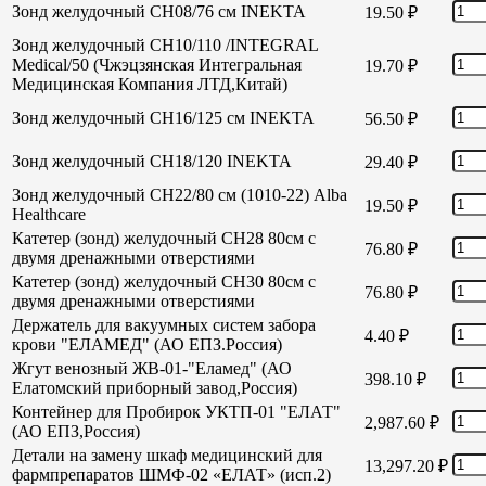
Зонд желудочный СН08/76 см INEKTA
19.50
₽
Зонд желудочный СН10/110 /INTEGRAL
Medical/50 (Чжэцзянская Интегральная
19.70
₽
Медицинская Компания ЛТД,Китай)
Зонд желудочный СН16/125 см INEKTA
56.50
₽
Зонд желудочный СН18/120 INEKTA
29.40
₽
Зонд желудочный СН22/80 см (1010-22) Alba
19.50
₽
Healthcare
Катетер (зонд) желудочный СН28 80см с
76.80
₽
двумя дренажными отверстиями
Катетер (зонд) желудочный СН30 80см с
76.80
₽
двумя дренажными отверстиями
Держатель для вакуумных систем забора
4.40
₽
крови "ЕЛАМЕД" (АО ЕПЗ.Россия)
Жгут венозный ЖВ-01-"Еламед" (АО
398.10
₽
Елатомский приборный завод,Россия)
Контейнер для Пробирок УКТП-01 "ЕЛАТ"
2,987.60
₽
(АО ЕПЗ,Россия)
Детали на замену шкаф медицинский для
13,297.20
₽
фармпрепаратов ШМФ-02 «ЕЛАТ» (исп.2)