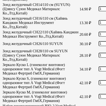
Зонд желудочный CH14/110 см (SUYUN)
(Цзянсу Суюн Медикал Матириалс
14.90
₽
Ко.,Лтд,Китай)
Зонд желудочный CH16/110 см (Хайянь
Канджин Медикал Инструмент
13.30
₽
Ко.,Лтд,Китай)
Зонд желудочный СН22/110 (Хайянь Канджин
20.60
₽
Медикал Инструмент Ко.,Лтд,Китай)
Зонд желудочный СН26/110 SUYUN
30.10
₽
Зонд желудочный СН28/110 см SUYUN
(Цзянсу Суюн Медикал Матириалс
28.10
₽
Ко.,Лтд,Китай)
Зеркало Куско L (гинеколог винтовое)
одноразовое тип А Vogt Medical (Фогт
34.10
₽
Медикал Фертриб ГмбХ,Германия)
Зеркало Куско S, (гинеколог винтовое)
одноразовое тип А Vogt Medical (Фогт
42.10
₽
Медикал Фертриб ГмбХ,Германия)
Зеркало Куско М, (гинеколог винтовое)
одноразовое тип А Vogt Medical (Фогт
42.10
₽
Медикал Фертриб ГмбХ,Германия)
Набор гинекологический BIO-2 Vogt Medical