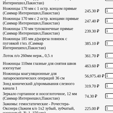
Интернешнл,Пакистан)
Ножницы 170 мм с 1 остр. концом прямые
245.30
₽
(Саммар Интернешнл,Пакистан)
Ножницы 170 мм с 2 остр. концами прямые
247.40
₽
(Саммар Интернешнл,Пакистан)
Ножницы 170 мм тупоконечные прямые
239.30
₽
(Саммар Интернешнл,Пакистан)
Ножницы 185 мм д/разреза повязок с
пуговкой г/из. (Саммар
385.10
₽
Интернешенл,Пакистан)
Лоток п/о 260мм нерж., 0,5 л
361.70
₽
Ножницы 110мм глазные для снятия швов
463.60
₽
изогнутые
Ножницы коагуляционные для
56,975.40
₽
лапароскопических операций 36 см
Зонд конический д/промывания слезного
319.70
₽
канала 1
Зеркало гортанное и носоглоточное, 12 мм
74.30
₽
(Саммар Интернешнл,Пакистан)
Зажимы: гемостатические - Рочестера-
Окснера (Зажим к/о 1х2 зубый, зубчатый,
225.00
₽
изогнутый, № 1, 150 мм)