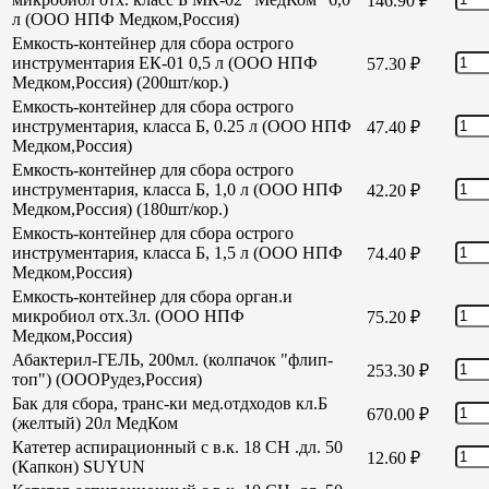
146.90
₽
л (ООО НПФ Медком,Россия)
Емкость-контейнер для сбора острого
инструментария ЕК-01 0,5 л (ООО НПФ
57.30
₽
Медком,Россия) (200шт/кор.)
Емкость-контейнер для сбора острого
инструментария, класса Б, 0.25 л (ООО НПФ
47.40
₽
Медком,Россия)
Емкость-контейнер для сбора острого
инструментария, класса Б, 1,0 л (ООО НПФ
42.20
₽
Медком,Россия) (180шт/кор.)
Емкость-контейнер для сбора острого
инструментария, класса Б, 1,5 л (ООО НПФ
74.40
₽
Медком,Россия)
Емкость-контейнер для сбора орган.и
микробиол отх.3л. (ООО НПФ
75.20
₽
Медком,Россия)
Абактерил-ГЕЛЬ, 200мл. (колпачок "флип-
253.30
₽
топ") (ОООРудез,Россия)
Бак для сбора, транс-ки мед.отдходов кл.Б
670.00
₽
(желтый) 20л МедКом
Катетер аспирационный с в.к. 18 СН .дл. 50
12.60
₽
(Капкон) SUYUN