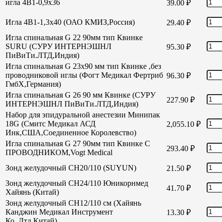
игла 4В1-0,9х36
39.00
₽
Игла 4В1-1,3х40 (ОАО КМИЗ,Россия)
29.40
₽
Игла спинальная G 22 90мм тип Квинке
SURU (СУРУ ИНТЕРНЭШНЛ
95.30
₽
ПиВиТи.ЛТД,Индия)
Игла спинальная G 23х90 мм тип Квинке ,без
проводниковой иглы (Фогт Медикал Фертриб
96.30
₽
ГмбХ,Германия)
Игла спинальная G 26 90 мм Квинке (СУРУ
227.90
₽
ИНТЕРНЭШНЛ ПиВиТи.ЛТД,Индия)
Набор для эпидуральной анестезии Минипак
18G (Смитс Медикал АСД
2,055.10
₽
Инк,США,Соединенное Королевство)
Игла спинальная G 27 90мм тип Квинке С
293.40
₽
ПРОВОДНИКОМ,Vogt Medical
Зонд желудочный СН20/110 (SUYUN)
21.50
₽
Зонд желудочный СН24/110 Юникорнмед
41.70
₽
Хайянь (Китай)
Зонд желудочный CH12/110 см (Хайянь
Канджин Медикал Инструмент
13.30
₽
Ко.,Лтд,Китай)