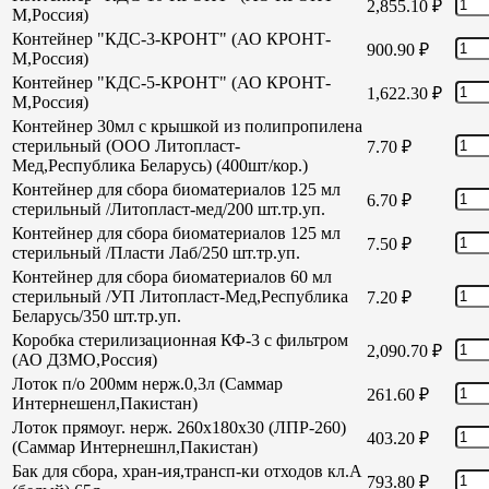
2,855.10
₽
М,Россия)
Контейнер "КДС-3-КРОНТ" (АО КРОНТ-
900.90
₽
М,Россия)
Контейнер "КДС-5-КРОНТ" (АО КРОНТ-
1,622.30
₽
М,Россия)
Контейнер 30мл с крышкой из полипропилена
стерильный (ООО Литопласт-
7.70
₽
Мед,Республика Беларусь) (400шт/кор.)
Контейнер для сбора биоматериалов 125 мл
6.70
₽
стерильный /Литопласт-мед/200 шт.тр.уп.
Контейнер для сбора биоматериалов 125 мл
7.50
₽
стерильный /Пласти Лаб/250 шт.тр.уп.
Контейнер для сбора биоматериалов 60 мл
стерильный /УП Литопласт-Мед,Республика
7.20
₽
Беларусь/350 шт.тр.уп.
Коробка стерилизационная КФ-3 с фильтром
2,090.70
₽
(АО ДЗМО,Россия)
Лоток п/о 200мм нерж.0,3л (Саммар
261.60
₽
Интернешенл,Пакистан)
Лоток прямоуг. нерж. 260х180х30 (ЛПР-260)
403.20
₽
(Саммар Интернешнл,Пакистан)
Бак для сбора, хран-ия,трансп-ки отходов кл.А
793.80
₽