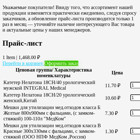
Уважаемые покупатели! Ввиду того, что ассортимент нашей
продукции изменяется практически ежедневно, следуя спросу
заказчиков, а обновление прайс-листа производится только 1
раз в месяц — уточняйте наличие интересующего Вас товара
и актуальные цены у наших менеджеров.
Прайс-лист
1 Item
|
1,468.00
₽
Перейти в корзину
Оформить заказ
Ценовая группа/ Характеристика
Цена
номенклатуры
Катетер Нелатона 18CH/40 урологический
11.70
₽
мужской INTEGRAL Medical
Катетер Нелатона 18CH/20 урологический
10.60
₽
женский,Китай
Мешки для утилизации мед.отходов класса Б
Желтые 800х900мм с фальцами, (с замком-
7.30
₽
стяжкой) 100-110л "МедКом"
Мешки для утилизации мед.отходов класса В
Красные 300х330мм с фальцами, с замком-
1.30
₽
стяжкой (ООО НПФ МедКом ,Россия)