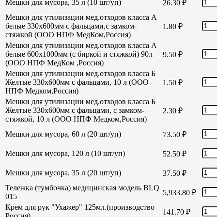
Мешки для мусора, 35 л (10 шт/уп)
26.30
₽
Мешки для утилизации мед.отходов класса А
белые 330х600мм с фальцами,с замком-
1.80
₽
стяжкой (ООО НПФ МедКом,Россия)
Мешки для утилизации мед.отходов класса А
белые 600х1000мм (с биркой и стяжкой) 90л
9.50
₽
(ООО НПФ МедКом ,Россия)
Мешки для утилизации мед.отходов класса Б
Желтые 330х600мм с фальцами, 10 л (ООО
1.50
₽
НПФ Медком,Россия)
Мешки для утилизации мед.отходов класса Б
Желтые 330х600мм с фальцами, с замком-
2.30
₽
стяжкой, 10 л (ООО НПФ Медком,Россия)
Мешки для мусора, 60 л (20 шт/уп)
73.50
₽
Мешки для мусора, 120 л (10 шт/уп)
52.50
₽
Мешки для мусора, 35 л (20 шт/уп)
37.50
₽
Тележка (тумбочка) медицинская модель BLQ
5,933.80
₽
015
Крем для рук "Ухажер" 125мл.(производство
141.70
₽
Россия)