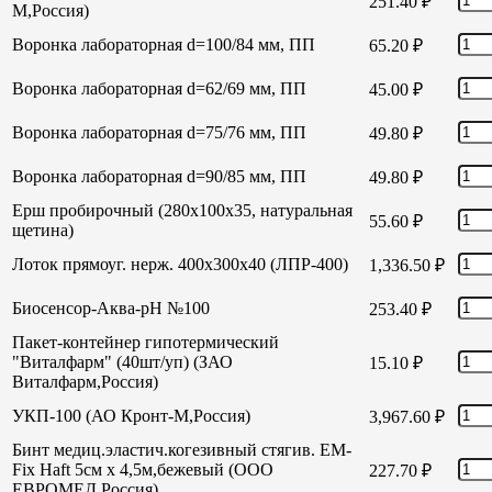
251.40
₽
М,Россия)
Воронка лабораторная d=100/84 мм, ПП
65.20
₽
Воронка лабораторная d=62/69 мм, ПП
45.00
₽
Воронка лабораторная d=75/76 мм, ПП
49.80
₽
Воронка лабораторная d=90/85 мм, ПП
49.80
₽
Ерш пробирочный (280х100х35, натуральная
55.60
₽
щетина)
Лоток прямоуг. нерж. 400х300х40 (ЛПР-400)
1,336.50
₽
Биосенсор-Аква-рН №100
253.40
₽
Пакет-контейнер гипотермический
"Виталфарм" (40шт/уп) (ЗАО
15.10
₽
Виталфарм,Россия)
УКП-100 (АО Кронт-М,Россия)
3,967.60
₽
Бинт медиц.эластич.когезивный стягив. EM-
Fix Haft 5см х 4,5м,бежевый (ООО
227.70
₽
ЕВРОМЕД,Россия)