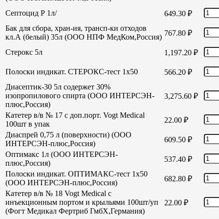
Септоцид Р 1л/
649.30
₽
Бак для сбора, хран-ия, трансп-ки отходов
767.80
₽
кл.А (белый) 35л (ООО НПФ МедКом,Россия)
Стерокс 5л
1,197.20
₽
Полоски индикат. СТЕРОКС-тест 1х50
566.20
₽
Диасептик-30 5л содержет 30%
изопропилового спирта (ООО ИНТЕРСЭН-
3,275.60
₽
плюс,Россия)
Катетер в/в № 17 с доп.порт. Vogt Medical
22.00
₽
100шт в упак
Диаспрей 0,75 л (поверхности) (ООО
609.50
₽
ИНТЕРСЭН-плюс,Россия)
Оптимакс 1л (ООО ИНТЕРСЭН-
537.40
₽
плюс,Россия)
Полоски индикат. ОПТИМАКС-тест 1х50
682.80
₽
(ООО ИНТЕРСЭН-плюс,Россия)
Катетер в/в № 18 Vogt Medical с
инъекционным портом и крыльями 100шт/уп
22.00
₽
(Фогт Медикал Фертриб ГмбХ,Германия)