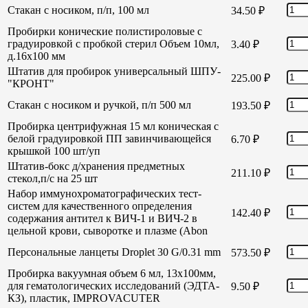
Стакан с носиком, п/п, 100 мл
34.50
₽
Пробирки конические полистироловые с
градуировкой с пробкой стерил Объем 10мл,
3.40
₽
д.16х100 мм
Штатив для пробирок универсальный ШПУ-
225.00
₽
"КРОНТ"
Стакан с носиком и ручкой, п/п 500 мл
193.50
₽
Пробирка центрифужная 15 мл коническая с
белой градуировкой ПП завинчивающейся
6.70
₽
крышкой 100 шт/уп
Штатив-бокс д/хранения предметных
211.10
₽
стекол,п/с на 25 шт
Набор иммунохроматографических тест-
систем для качественного определения
142.40
₽
содержания антител к ВИЧ-1 и ВИЧ-2 в
цельной крови, сыворотке и плазме (Abon
Персональные ланцеты Droplet 30 G/0.31 mm
573.50
₽
Пробирка вакуумная объем 6 мл, 13х100мм,
для гематологических исследований (ЭДТА-
9.50
₽
КЗ), пластик, IMPROVACUTER