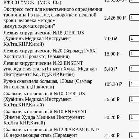
КФЗ-01-"МСК" (МСК-103)
Экспресс-тест для качественного определения
тропонина I в плазме, сыворотке и цельной
2,426.60
₽
крови человека методом
иммунохроматографии"
Лезвия хирургические №18 ,CERTUS
(Хуайинь Медикал Инструмент
7.00
₽
КоЛтд,КНР,Китай)
Лезвия хирургические №20 (Беромед ГмбХ
15.00
₽
Хоспитал Продактс, Германия)
Лезвия хирургические №22 ENSENT
углеродистая сталь (Яньчэн Хуида Медикал
5.40
₽
Инструментс Ко,Лтд,КНР,Китай)
Ручка скальпеля большая, 130мм (Саммар
105.30
₽
Интернешнл,Пакистан)
Скальпель стерильный №10, CERTUS
(Хуайинь Медикал Инструмент
26.60
₽
КоЛтд,КНР,Китай)
Скальпель стерильный №10,ENESENT
(Яньчэн Хуида Медикал Инструментс
20.20
₽
Ко,Лтд,КНР,Китай)
Скальпель стерильный №12 /PARAMOUNT/
10 нержавеющая сталь (Парамаунт
21.30
₽