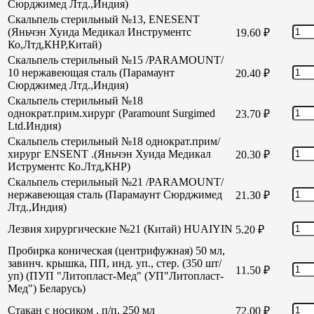
Сюрджимед Лтд.,Индия)
Скальпель стерильный №13, ENESENT
(Яньчэн Хуида Медикал Инструментс
19.60
₽
Ко,Лтд,КНР,Китай)
Скальпель стерильный №15 /PARAMOUNT/
10 нержавеющая сталь (Парамаунт
20.40
₽
Сюрджимед Лтд.,Индия)
Скальпель стерильный №18
однократ.прим.хирург (Paramount Surgimed
23.70
₽
Ltd.Индия)
Скальпель стерильный №18 однократ.прим/
хирург ENSENT .(Яньчэн Хуида Медикал
20.30
₽
Иструментс Ко.Лтд,КНР)
Скальпель стерильный №21 /PARAMOUNT/
нержавеющая сталь (Парамаунт Сюрджимед
21.30
₽
Лтд.,Индия)
Лезвия хирургические №21 (Китай) HUAIYIN
5.20
₽
Пробирка коническая (центрифужная) 50 мл,
завинч. крышка, ПП, инд. уп., стер. (350 шт/
11.50
₽
уп) (ПУП "Литопласт-Мед" (УП"Литопласт-
Мед") Беларусь)
Стакан с носиком , п/п, 250 мл
72.00
₽