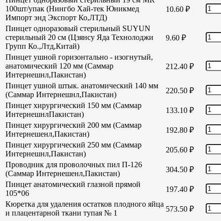
100шт/упак (Нингбо Хай-тек Юникмед
10.60
₽
Импорт энд Экспорт Ко,ЛТД)
Пинцет одноразовый стерильный SUYUN
стерильный 20 см (Цзянсу Яда Технолоджи
9.60
₽
Групп Ко.,Лтд,Китай)
Пинцет ушной горизонтально - изогнутый,
анатомический 120 мм (Саммар
212.40
₽
Интернешнл,Пакистан)
Пинцет ушной штык. анатомический 140 мм
220.50
₽
(Саммар Интернешнл,Пакистан)
Пинцет хирургический 150 мм (Саммар
133.10
₽
ИнтернешнлПакистан)
Пинцет хирургический 200 мм (Саммар
192.80
₽
Интернешенл,Пакистан)
Пинцет хирургический 250 мм (Саммар
205.60
₽
Интернешнл,Пакистан)
Проводник для проволочных пил П-126
304.50
₽
(Саммар Интернешенл,Пакистан)
Пинцет анатомический глазной прямой
197.40
₽
105*06
Кюретка для удаления остатков плодного яйца
573.50
₽
и плацентарной ткани тупая № 1