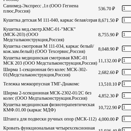
Санимед-Экспресс ,1л (ООО Гегиена
536.70
₽
плюс,Россия)
Кушетка детская М 111-040, каркас белая/серая
8,671.50
₽
Кушетка мед.смотр.КМС-01-"МСК"
(МСК-203) (ООО
8,755.90
₽
Медстальконструкция,Россия)
Кушетка смотровая М 111-034, каркас белый/
8,048.90
₽
кож.зам.белый) (ООО Техсервис,Россия)
Кушетка медицинская смотровая КМС-01
11,132.00
₽
МСК 203 (ООО Медстальконструкция,Россия)
Ширма 1-секционная без колес МСК-302-
2,682.60
₽
01(Медстальконструкция,Россия)
Тележка межкорпусная ТМГ-Диакомс
13,510.10
₽
Ширма 2-хсекционная МСК-2302-01/2С без
4,852.30
₽
колес (ООО Медтальконструкция.Россия)
Кушетка медицинская физиотерапевтическая
10,722.90
₽
КМФ.01.00 (каркас МДФ)
Штанга для подвески ручных опор (МСК-112)
4,000.00
₽
Кровать функциональная четырехсексионная
15,936.40
₽