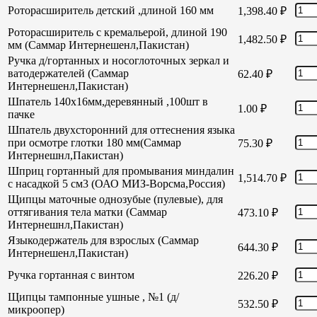
Роторасширитель детский ,длиной 160 мм
1,398.40
₽
Роторасширитель с кремальерой, длиной 190
1,482.50
₽
мм (Саммар Интернешенл,Пакистан)
Ручка д/гортанных и носоглоточных зеркал и
ватодержателей (Саммар
62.40
₽
Интернешенл,Пакистан)
Шпатель 140х16мм,деревянный ,100шт в
1.00
₽
пачке
Шпатель двухсторонний для оттеснения языка
при осмотре глотки 180 мм(Саммар
75.30
₽
Интернешнл,Пакистан)
Шприц гортанный для промывания миндалин
1,514.70
₽
с насадкой 5 см3 (ОАО МИЗ-Ворсма,Россия)
Щипцы маточные однозубые (пулевые), для
оттягивания тела матки (Саммар
473.10
₽
Интернешнл,Пакистан)
Языкодержатель для взрослых (Саммар
644.30
₽
Интернешенл,Пакистан)
Ручка гортанная с винтом
226.20
₽
Щипцы тампонные ушные , №1 (д/
532.50
₽
микроопер)