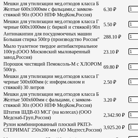
Мешки для утилизации мед.отходов класса Б
Желтые 600х1000мм с фальцами,с замком-
6.30
₽
стяжкой 90л (ООО НПФ МедКом,Россия)
Мешки для утилизации мед.отходов класса Г
5.50
₽
черные 600х1000мм (с биркой и стяжкой) 90л
Антинакипин для посудомоечных машин
288.10
₽
Большая стирка 500гр (производство Россия"
Мыло туалетное твердое антибактериальное
100гр.(ООО Московский мыловаренный
23.10
₽
завод,Россия)
Порошок чистящий Пемоксоль-М с ХЛОРОМ
69.80
₽
500гр.
Мешки для утилизации мед.отходов класса Г
черные 500х600мм (с информ.окном и
2.50
₽
стяжкой) 30 литров
Мешки для утилизации мед.отходов класса Б
Желтые 500х600мм с фальцами, с замком-
3.20
₽
стяжкой 30л (ООО НПФ МедКом,Россия)
Штатив ШДВ-03 МСГ (на колесах) (ООО
2,342.90
₽
Медснаб-Груп,Россия)
Рулон комбинированный плоский РКПЭ-
3,925.20
₽
СТЕРИМАГ 250х200 мм (АО Медтест,Россия)