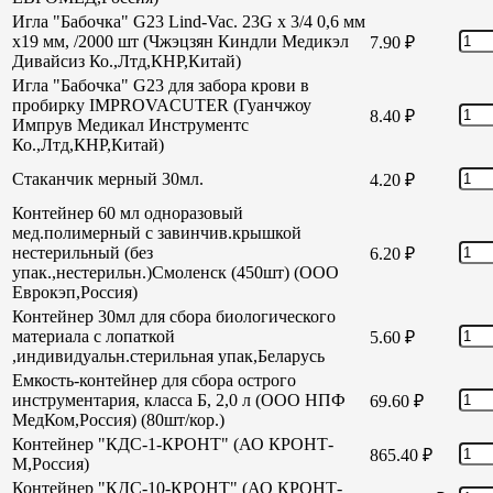
Игла "Бабочка" G23 Lind-Vac. 23G х 3/4 0,6 мм
х19 мм, /2000 шт (Чжэцзян Киндли Медикэл
7.90
₽
Дивайсиз Ко.,Лтд,КНР,Китай)
Игла "Бабочка" G23 для забора крови в
пробирку IMPROVACUTER (Гуанчжоу
8.40
₽
Импрув Медикал Инструментс
Ко.,Лтд,КНР,Китай)
Стаканчик мерный 30мл.
4.20
₽
Контейнер 60 мл одноразовый
мед.полимерный с завинчив.крышкой
нестерильный (без
6.20
₽
упак.,нестерильн.)Смоленск (450шт) (ООО
Еврокэп,Россия)
Контейнер 30мл для сбора биологического
материала с лопаткой
5.60
₽
,индивидуальн.стерильная упак,Беларусь
Емкость-контейнер для сбора острого
инструментария, класса Б, 2,0 л (ООО НПФ
69.60
₽
МедКом,Россия) (80шт/кор.)
Контейнер "КДС-1-КРОНТ" (АО КРОНТ-
865.40
₽
М,Россия)
Контейнер "КДС-10-КРОНТ" (АО КРОНТ-