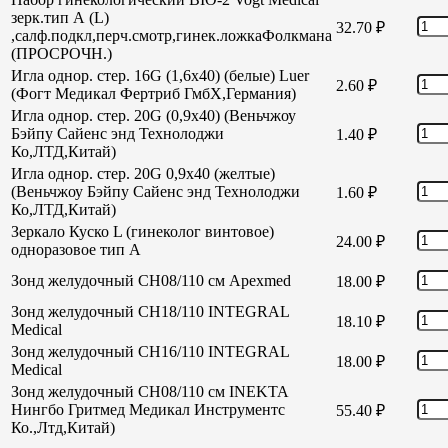
зерк.тип А (L)
32.70
₽
,салф.подкл,перч.смотр,гинек.ложкаФолкмана
(ПРОСРОЧН.)
Игла однор. стер. 16G (1,6х40) (белые) Luer
2.60
₽
(Фогт Медикал Фертриб ГмбХ,Германия)
Игла однор. стер. 20G (0,9х40) (Веньчжоу
Бэйпу Сайенс энд Технолоджи
1.40
₽
Ко,ЛТД,Китай)
Игла однор. стер. 20G 0,9х40 (желтые)
(Веньчжоу Бэйпу Сайенс энд Технолоджи
1.60
₽
Ко,ЛТД,Китай)
Зеркало Куско L (гинеколог винтовое)
24.00
₽
одноразовое тип А
Зонд желудочный СН08/110 см Apexmed
18.00
₽
Зонд желудочный СН18/110 INTEGRAL
18.10
₽
Medical
Зонд желудочный СН16/110 INTEGRAL
18.00
₽
Medical
Зонд желудочный СН08/110 см INEKTA
Нингбо Гритмед Медикал Инструментс
55.40
₽
Ко.,Лтд,Китай)