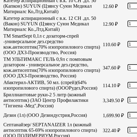
Катетер аспирационный с в.к. 10 СН .дл. 50
(Капкон) SUYUN (Цзянсу Суюн Медикал
12.60
₽
Матириалс Ко,Лтд,Китай)
Катетер аспирационный с в.к. 12 СН .дл. 50
(Вакон) SUYUN (Цзянсу Суюн Медикал
12.90
₽
Матириалс Ко.,Лтд,Китай)
TM SmartSept 0,1л с дозаторм-спрей
-универсальное дез.средство
110.60
₽
кож.антисептик(70% изопропилового спирта)
(ООО ДХЗ-Производство, Россия)
TM УЛЬТИМАКС ГЕЛЬ 0,9л с помповым
дозатором - универсальное дез.средство,
347.60
₽
кож.антисептик(70% изопропилового спирта)
(ООО ДХЗ-Производство, Россия)
Абактерил-АКТИВ, 50 мл. (спрей)(64%
114.10
₽
изопропилового спирта) (ОООРудез,Россия)
Бриллиантовые руки-2 5 литр (кожный
антисептик) (ЗАО Центр Профилактики
3,349.50
₽
"Гигиена -Мед",Россия)
Дезин (1л) (ООО Дезиндустрия,Россия)
1,699.90
₽
Септанайзер/ SEPTANAIZER 1л (кожный
антисептик 65-69% изопропилового спирта)
322.40
₽
(ООО ПОЛИМЕРИУМ,Россия)