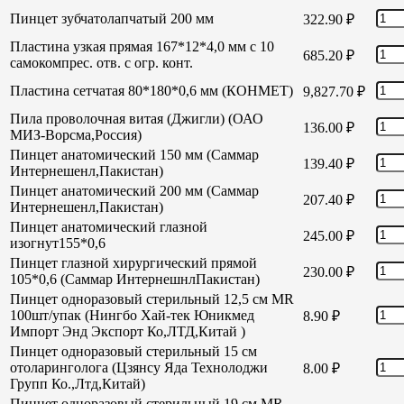
Пинцет зубчатолапчатый 200 мм
322.90
₽
Пластина узкая прямая 167*12*4,0 мм с 10
685.20
₽
самокомпрес. отв. с огр. конт.
Пластина сетчатая 80*180*0,6 мм (КОНМЕТ)
9,827.70
₽
Пила проволочная витая (Джигли) (ОАО
136.00
₽
МИЗ-Ворсма,Россия)
Пинцет анатомический 150 мм (Саммар
139.40
₽
Интернешенл,Пакистан)
Пинцет анатомический 200 мм (Саммар
207.40
₽
Интернешенл,Пакистан)
Пинцет анатомический глазной
245.00
₽
изогнут155*0,6
Пинцет глазной хирургический прямой
230.00
₽
105*0,6 (Саммар ИнтернешнлПакистан)
Пинцет одноразовый стерильный 12,5 см MR
100шт/упак (Нингбо Хай-тек Юникмед
8.90
₽
Импорт Энд Экспорт Ко,ЛТД,Китай )
Пинцет одноразовый стерильный 15 см
отоларинголога (Цзянсу Яда Технолоджи
8.00
₽
Групп Ко.,Лтд,Китай)
Пинцет одноразовый стерильный 19 см MR