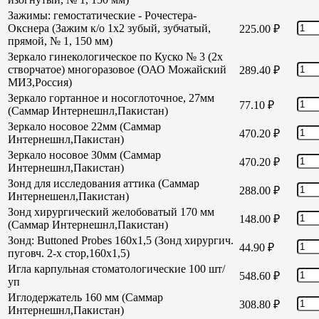
Зажимы: гемостатические - Рочестера-
Окснера (Зажим к/о 1х2 зубый, зубчатый,
225.00
₽
прямой, № 1, 150 мм)
Зеркало гинекологическое по Куско № 3 (2х
створчатое) многоразовое (ОАО Можайский
289.40
₽
МИЗ,Россия)
Зеркало гортанное и носоглоточное, 27мм
77.10
₽
(Саммар Интернешнл,Пакистан)
Зеркало носовое 22мм (Саммар
470.20
₽
Интернешнл,Пакистан)
Зеркало носовое 30мм (Саммар
470.20
₽
Интернешнл,Пакистан)
Зонд для исследования аттика (Саммар
288.00
₽
Интернешенл,Пакистан)
Зонд хирургический желобоватый 170 мм
148.00
₽
(Саммар Интернешнл,Пакистан)
Зонд: Buttoned Probes 160х1,5 (Зонд хирургич.
44.90
₽
пуговч. 2-х стор,160х1,5)
Игла карпульная стоматологические 100 шт/
548.60
₽
уп
Иглодержатель 160 мм (Саммар
308.80
₽
Интернешнл,Пакистан)