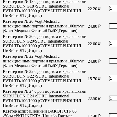
Катетер в/в № 18 с доп портом и крылышками
SURUFLON G18 /SURU International
22.20
₽
PVT/LTD/100/1000 (СУРУ ИНТЕРНЭШНЛ
ПиВиТи.ЛТД,Индия)
Катетер в/в № 20 Vogt Medical с
инъекционным портом и крыльями 100шт/уп
24.80
₽
(Фогт Медикал Фертриб ГмбХ,Германия)
Катетер в/в № 20 с доп портом и крылышками
SURUFLON G20/SURU International
22.00
₽
PVT/LTD/100/1000 (СУРУ ИНТЕРНЭШНЛ
ПиВиТи.ЛТД,Индия)
Катетер в/в № 22 Vogt Medical с
инъекционным портом и крыльями 100шт/уп
24.80
₽
(Фогт Медикал Фертриб ГмбХ,Германия)
Катетер в/в № 22 с доп портом и крылышками
SURUFLON G22 /SURU International
15.70
₽
PVT/LTD/100/1000 (СУРУ ИНТЕРНЭШНЛ
ПиВиТи.ЛТД,Индия)
Катетер в/в № 24 с доп портом и крылышками
SURUFLON G24 /SURU International
22.50
₽
PVT/LTD/100/1000 (СУРУ ИНТЕРНЭШНЛ
ПиВиТи.ЛТД,Индия)
Катетер аспирационный ВАКОН СН- 06
-50см сРКП INEKTA (Нингбо Гритмед
17.40
₽