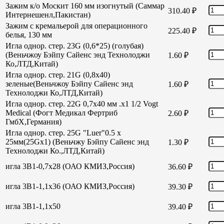
Зажим к/о Москит 160 мм изогнутый (Саммар
310.40
₽
Интернешенл,Пакистан)
Зажим с кремальерой для операционного
225.40
₽
белья, 130 мм
Игла однор. стер. 23G (0,6*25) (голубая)
(Веньчжоу Бэйпу Сайенс энд Технолоджи
1.60
₽
Ко,ЛТД,Китай)
Игла однор. стер. 21G (0,8х40)
зеленые(Веньчжоу Бэйпу Сайенс энд
1.60
₽
Технолоджи Ко,ЛТД,Китай)
Игла однор. стер. 22G 0,7х40 мм .х1 1/2 Vogt
Medical (Фогт Медикал Фертриб
2.60
₽
ГмбХ,Германия)
Игла однор. стер. 25G "Luer"0.5 х
25мм(25Gх1) (Веньчжу Бэйпу Сайенс энд
1.30
₽
Технолоджи Ко.,ЛТД,Китай)
игла 3В1-0,7х28 (ОАО КМИЗ,Россия)
36.60
₽
игла 3В1-1,1х36 (ОАО КМИЗ,Россия)
39.30
₽
игла 3В1-1,1х50
39.40
₽