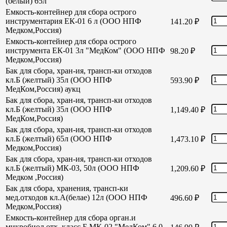
(белый) 65л
Емкость-контейнер для сбора острого
инструментария ЕК-01 6 л (ООО НПФ
141.20
₽
Медком,Россия)
Емкость-контейнер для сбора острого
инструмента ЕК-01 3л "МедКом" (ООО НПФ
98.20
₽
Медком,Россия)
Бак для сбора, хран-ия, трансп-ки отходов
кл.Б (желтый) 35л (ООО НПФ
593.90
₽
МедКом,Россия) аукц
Бак для сбора, хран-ия, трансп-ки отходов
кл.Б (желтый) 35л (ООО НПФ
1,149.40
₽
МедКом,Россия)
Бак для сбора, хран-ия, трансп-ки отходов
кл.Б (желтый) 65л (ООО НПФ
1,473.10
₽
Медком,Россия)
Бак для сбора, хран-ия, трансп-ки отходов
кл.Б (желтый) МК-03, 50л (ООО НПФ
1,209.60
₽
Медком ,Россия)
Бак для сбора, хранения, трансп-ки
мед.отходов кл.А(белае) 12л (ООО НПФ
496.60
₽
Медком,Россия)
Емкость-контейнер для сбора орган.и
микробиол отх. класс Б МК-02 "МедКом" 6,0