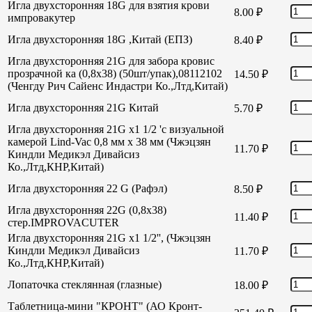
Игла двухсторонняя 18G для взятия крови
8.00
₽
импровакутер
Игла двухсторонняя 18G ,Китай (ЕПЗ)
8.40
₽
Игла двухсторонняя 21G для забора кровис
прозрачной ка (0,8х38) (50шт/упак),08112102
14.50
₽
(Ченгду Рич Сайенс Индастри Ко.,Лтд,Китай)
Игла двухсторонняя 21G Китай
5.70
₽
Игла двухсторонняя 21G х1 1/2 'с визуальной
камерой Lind-Vac 0,8 мм х 38 мм (Чжэцзян
11.70
₽
Киндли Медикэл Дивайсиз
Ко.,Лтд,КНР,Китай)
Игла двухсторонняя 22 G (Рафэл)
8.50
₽
Игла двухсторонняя 22G (0,8х38)
11.40
₽
стер.IMPROVACUTER
Игла двухсторонняя 21G х1 1/2'', (Чжэцзян
Киндли Медикэл Дивайсиз
11.70
₽
Ко.,Лтд,КНР,Китай)
Лопаточка стеклянная (глазные)
18.00
₽
Таблетница-мини "КРОНТ" (АО Кронт-