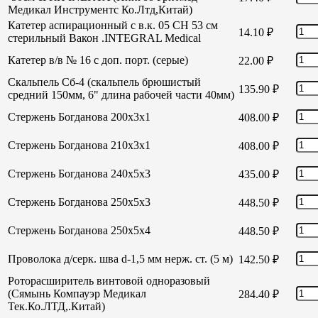
Медикал Инструментс Ко.Лтд,Китай)
Катетер аспирационный с в.к. 05 СН 53 см
14.10
₽
стерильный Вакон .INTEGRAL Medical
Катетер в/в № 16 с доп. порт. (серые)
22.00
₽
Скальпель Сб-4 (скальпель брюшистый
135.90
₽
средний 150мм, 6" длина рабочей части 40мм)
Стержень Богданова 200х3х1
408.00
₽
Стержень Богданова 210х3х1
408.00
₽
Стержень Богданова 240х5х3
435.00
₽
Стержень Богданова 250х5х3
448.50
₽
Стержень Богданова 250х5х4
448.50
₽
Проволока д/серк. шва d-1,5 мм нерж. ст. (5 м)
142.50
₽
Роторасширитель винтовой одноразовый
(Сямынь Компауэр Медикал
284.40
₽
Тек.Ко.ЛТД,.Китай)