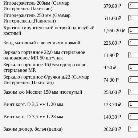
Иглодержатель 200мм (Саммар
379.80
₽
ИнтернешнлПакистан)
Иглодержатель 250 мм (Саммар
511.00
₽
Интернешенл,Пакистан)
Крючок хирургический острый однозубый
1,550.20
₽
костный
Зонд маточный с делениями прямой
225.00
₽
Зеркало гортанное 22,0 мм стерильное
11.90
₽
одноразовое MR 50 шт/упак
Зеркало гортанное 16,0мм одноразовое
9.50
₽
стерильное MR
Зеркало гортанное б/ручки д.22 (Саммар
74.30
₽
Интернешнл,Пакистан)
Зажим к/о Москит 150 мм изогнутый
253.00
₽
Винт корт. D 3,5 мм L 20 мм
123.70
₽
Винт корт. D 3,5 мм L 28 мм
140.30
₽
Зажим д/опер. белья (цапка)
262.80
₽