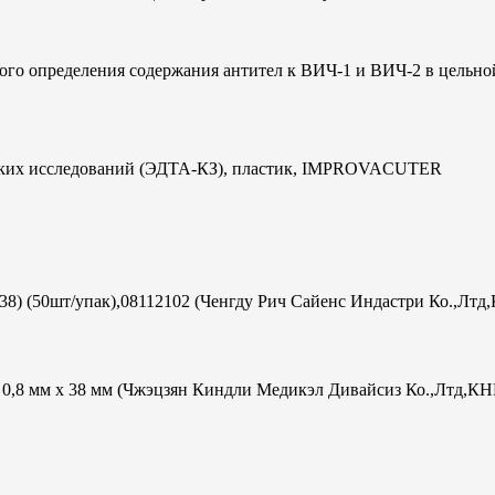
ого определения содержания антител к ВИЧ-1 и ВИЧ-2 в цельно
ческих исследований (ЭДТА-КЗ), пластик, IMPROVACUTER
х38) (50шт/упак),08112102 (Ченгду Рич Сайенс Индастри Ко.,Лтд
ac 0,8 мм х 38 мм (Чжэцзян Киндли Медикэл Дивайсиз Ко.,Лтд,КН