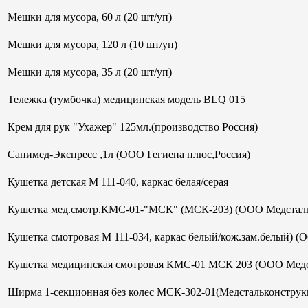
Мешки для мусора, 60 л (20 шт/уп)
Мешки для мусора, 120 л (10 шт/уп)
Мешки для мусора, 35 л (20 шт/уп)
Тележка (тумбочка) медицинская модель BLQ 015
Крем для рук "Ухажер" 125мл.(производство Россия)
Санимед-Экспресс ,1л (ООО Гегиена плюс,Россия)
Кушетка детская М 111-040, каркас белая/серая
Кушетка мед.смотр.КМС-01-"МСК" (МСК-203) (ООО Медсталь
Кушетка смотровая М 111-034, каркас белый/кож.зам.белый) (
Кушетка медицинская смотровая КМС-01 МСК 203 (ООО Медс
Ширма 1-секционная без колес МСК-302-01(Медстальконструк