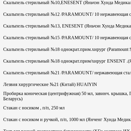
Скальпель стерильный №10,ENESENT (Яньчэн Хуида Медикал
Скальпель стерильный №12 /PARAMOUNT/ 10 нержавеющая ст
Скальпель стерильный №13, ENESENT (Яньчэн Хуида Медика
Скальпель стерильный №15 /PARAMOUNT/ 10 нержавеющая ст
Скальпель стерильный №18 однократ.прим.хирург (Paramount 
Скальпель стерильный №18 однократ.прим/хирург ENSENT .(
Скальпель стерильный №21 /PARAMOUNT/ нержавеющая стал
Лезвия хирургические №21 (Китай) HUAIYIN
Пробирка коническая (центрифужная) 50 мл, завинч. крышка, 
Беларусь)
Стакан с носиком , п/п, 250 мл
Стакан с носиком и ручкой, п/п, 1000 мл (Янченг Хуида Меди