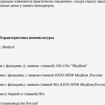
дукции изменяется практически ежедневно, следуя спросу заказч
альные цены у наших менеджеров.
 Характеристика номенклатуры
 Medical
 с фальцами, (с замком- стяжкой) 100-110л "МедКом"
0мм с фальцами, с замком-стяжкой (ООО НПФ МедКом ,Россия)
0мм с фальцами,с замком-стяжкой 90л (ООО НПФ МедКом,Россия
м (с биркой и стяжкой) 90л
 (производство Россия"