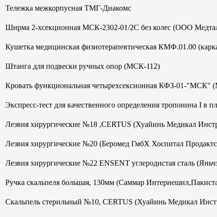
Тележка межкорпусная ТМГ-Диакомс
Ширма 2-хсекционная МСК-2302-01/2С без колес (ООО Медтал
Кушетка медицинская физиотерапевтическая КМФ.01.00 (кар
Штанга для подвески ручных опор (МСК-112)
Кровать функциональная четырехсексионная КФЗ-01-"МСК" 
Экспресс-тест для качественного определения тропонина I в 
Лезвия хирургические №18 ,CERTUS (Хуайинь Медикал Инст
Лезвия хирургические №20 (Беромед ГмбХ Хоспитал Продактс
Лезвия хирургические №22 ENSENT углеродистая сталь (Яньч
Ручка скальпеля большая, 130мм (Саммар Интернешнл,Пакист
Скальпель стерильный №10, CERTUS (Хуайинь Медикал Инст