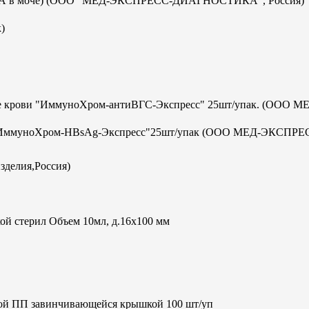
с-ИХА в моче) (ООО "МЕД-ЭКСПРЕСС-ДИАГНОСТИКА", Россия)
)
отке крови "ИммуноХром-антиВГС-Экспресс" 25шт/упак. (ООО М
а В "ИммуноХром-HBsAg-Экспресс"25шт/упак (ООО МЕД-ЭКСПРЕ
зделия,Россия)
ой стерил Объем 10мл, д.16х100 мм
кой ПП завинчивающейся крышкой 100 шт/уп