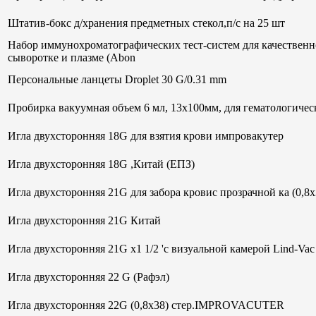
Штатив-бокс д/хранения предметных стекол,п/с на 25 шт
Набор иммунохроматографических тест-систем для качественн
сыворотке и плазме (Abon
Персональные ланцеты Droplet 30 G/0.31 mm
Пробирка вакуумная объем 6 мл, 13х100мм, для гематологи
Игла двухсторонняя 18G для взятия крови импровакутер
Игла двухсторонняя 18G ,Китай (ЕПЗ)
Игла двухсторонняя 21G для забора кровис прозрачной ка (0,8
Игла двухсторонняя 21G Китай
Игла двухсторонняя 21G х1 1/2 'с визуальной камерой Lind-V
Игла двухсторонняя 22 G (Рафэл)
Игла двухсторонняя 22G (0,8х38) стер.IMPROVACUTER