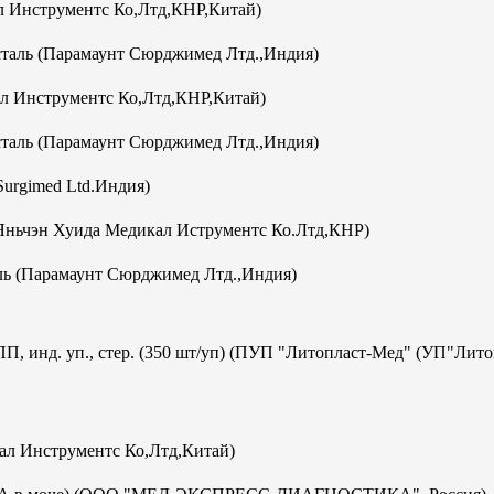
 Инструментс Ко,Лтд,КНР,Китай)
аль (Парамаунт Сюрджимед Лтд.,Индия)
л Инструментс Ко,Лтд,КНР,Китай)
аль (Парамаунт Сюрджимед Лтд.,Индия)
Surgimed Ltd.Индия)
Яньчэн Хуида Медикал Иструментс Ко.Лтд,КНР)
ь (Парамаунт Сюрджимед Лтд.,Индия)
ПП, инд. уп., стер. (350 шт/уп) (ПУП "Литопласт-Мед" (УП"Лит
кал Инструментс Ко,Лтд,Китай)