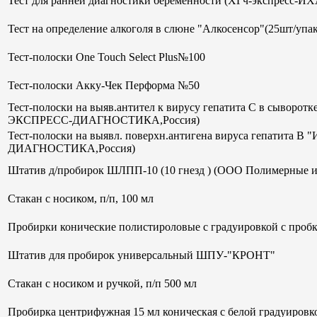
Тест для ранней диагностики беременности (ХГч-экспрес
Тест на определение алкоголя в слюне "Алкосенсор"(25шт/упак
Тест-полоски One Touch Select Plus№100
Тест-полоски Акку-Чек Перформа №50
Тест-полоски на выяв.антител к вирусу гепатита С в сывор
ЭКСПРЕСС-ДИАГНОСТИКА,Россия)
Тест-полоски на выявл. поверхн.антигена вируса гепатит
ДИАГНОСТИКА,Россия)
Штатив д/пробирок ШЛПП-10 (10 гнезд ) (ООО Полимерные и
Стакан с носиком, п/п, 100 мл
Пробирки конические полистироловые с градуировкой с пробк
Штатив для пробирок универсальный ШПУ-"КРОНТ"
Стакан с носиком и ручкой, п/п 500 мл
Пробирка центрифужная 15 мл коническая с белой градуиров