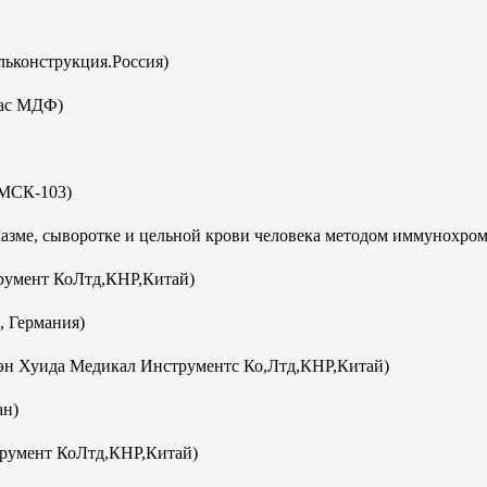
ьконструкция.Россия)
кас МДФ)
(МСК-103)
плазме, сыворотке и цельной крови человека методом иммунохро
румент КоЛтд,КНР,Китай)
, Германия)
эн Хуида Медикал Инструментс Ко,Лтд,КНР,Китай)
ан)
румент КоЛтд,КНР,Китай)