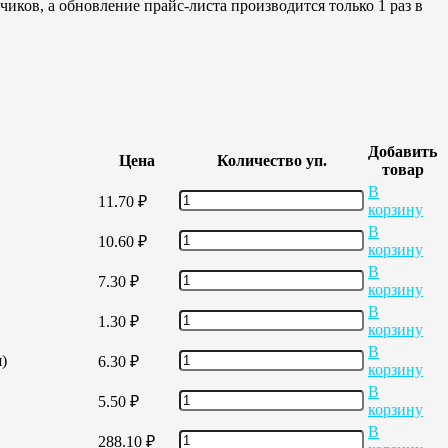
иков, а обновление прайс-листа производится только 1 раз в
Добавить
Цена
Количество уп.
товар
В
11.70
₽
корзину
В
10.60
₽
корзину
В
7.30
₽
корзину
В
1.30
₽
корзину
В
)
6.30
₽
корзину
В
5.50
₽
корзину
В
288.10
₽