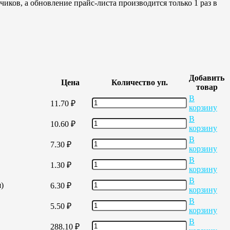
иков, а обновление прайс-листа производится только 1 раз в
Добавить
Цена
Количество уп.
товар
В
11.70
₽
корзину
В
10.60
₽
корзину
В
7.30
₽
корзину
В
1.30
₽
корзину
В
)
6.30
₽
корзину
В
5.50
₽
корзину
В
288.10
₽