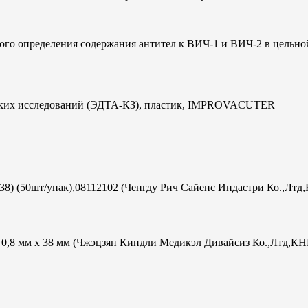
ого определения содержания антител к ВИЧ-1 и ВИЧ-2 в цельно
ческих исследований (ЭДТА-КЗ), пластик, IMPROVACUTER
х38) (50шт/упак),08112102 (Ченгду Рич Сайенс Индастри Ко.,Лтд
ac 0,8 мм х 38 мм (Чжэцзян Киндли Медикэл Дивайсиз Ко.,Лтд,КН