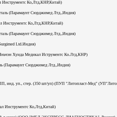
 Инструментс Ко,Лтд,КНР,Китай)
аль (Парамаунт Сюрджимед Лтд.,Индия)
л Инструментс Ко,Лтд,КНР,Китай)
аль (Парамаунт Сюрджимед Лтд.,Индия)
Surgimed Ltd.Индия)
Яньчэн Хуида Медикал Иструментс Ко.Лтд,КНР)
ь (Парамаунт Сюрджимед Лтд.,Индия)
ПП, инд. уп., стер. (350 шт/уп) (ПУП "Литопласт-Мед" (УП"Лит
кал Инструментс Ко,Лтд,Китай)