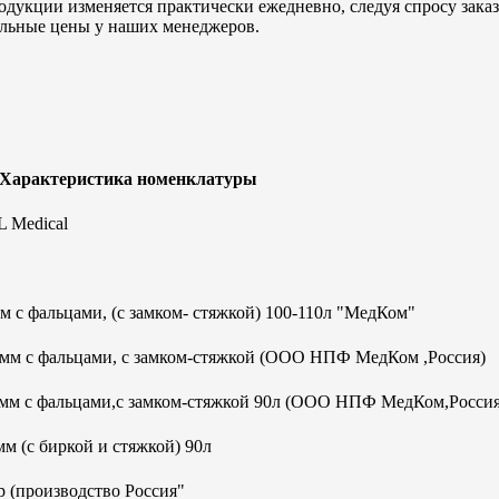
дукции изменяется практически ежедневно, следуя спросу заказч
альные цены у наших менеджеров.
 Характеристика номенклатуры
 Medical
 с фальцами, (с замком- стяжкой) 100-110л "МедКом"
0мм с фальцами, с замком-стяжкой (ООО НПФ МедКом ,Россия)
0мм с фальцами,с замком-стяжкой 90л (ООО НПФ МедКом,Россия
м (с биркой и стяжкой) 90л
 (производство Россия"