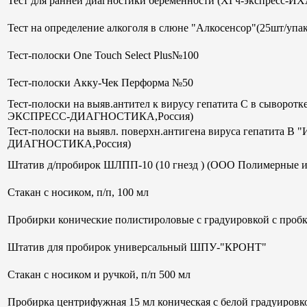
Тест для ранней диагностики беременности (ХГч-экспрес
Тест на определение алкоголя в слюне "Алкосенсор"(25шт/упак
Тест-полоски One Touch Select Plus№100
Тест-полоски Акку-Чек Перформа №50
Тест-полоски на выяв.антител к вирусу гепатита С в сывор
ЭКСПРЕСС-ДИАГНОСТИКА,Россия)
Тест-полоски на выявл. поверхн.антигена вируса гепатит
ДИАГНОСТИКА,Россия)
Штатив д/пробирок ШЛПП-10 (10 гнезд ) (ООО Полимерные и
Стакан с носиком, п/п, 100 мл
Пробирки конические полистироловые с градуировкой с пробк
Штатив для пробирок универсальный ШПУ-"КРОНТ"
Стакан с носиком и ручкой, п/п 500 мл
Пробирка центрифужная 15 мл коническая с белой градуиров