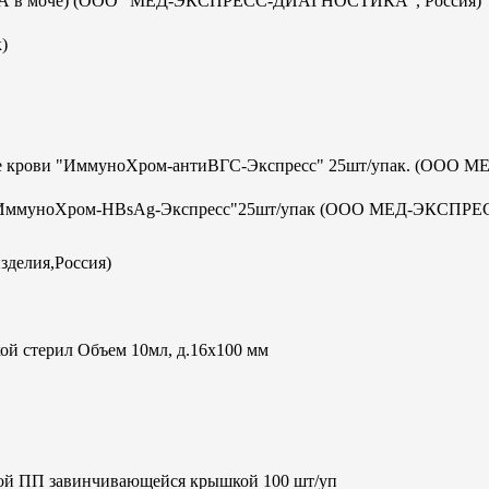
с-ИХА в моче) (ООО "МЕД-ЭКСПРЕСС-ДИАГНОСТИКА", Россия)
)
отке крови "ИммуноХром-антиВГС-Экспресс" 25шт/упак. (ООО М
а В "ИммуноХром-HBsAg-Экспресс"25шт/упак (ООО МЕД-ЭКСПРЕ
зделия,Россия)
ой стерил Объем 10мл, д.16х100 мм
кой ПП завинчивающейся крышкой 100 шт/уп