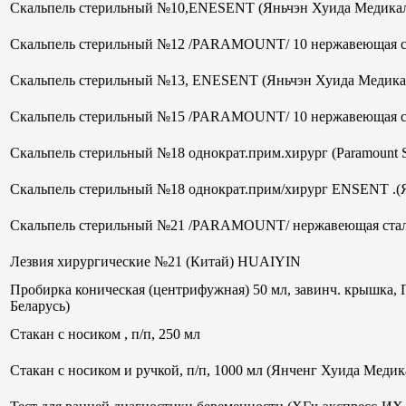
Скальпель стерильный №10,ENESENT (Яньчэн Хуида Медикал
Скальпель стерильный №12 /PARAMOUNT/ 10 нержавеющая ст
Скальпель стерильный №13, ENESENT (Яньчэн Хуида Медика
Скальпель стерильный №15 /PARAMOUNT/ 10 нержавеющая ст
Скальпель стерильный №18 однократ.прим.хирург (Paramount 
Скальпель стерильный №18 однократ.прим/хирург ENSENT .(
Скальпель стерильный №21 /PARAMOUNT/ нержавеющая стал
Лезвия хирургические №21 (Китай) HUAIYIN
Пробирка коническая (центрифужная) 50 мл, завинч. крышка, 
Беларусь)
Стакан с носиком , п/п, 250 мл
Стакан с носиком и ручкой, п/п, 1000 мл (Янченг Хуида Меди