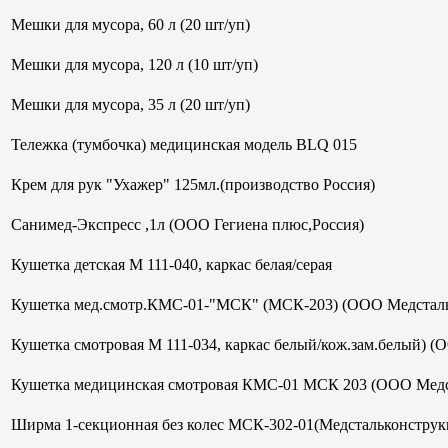
Мешки для мусора, 60 л (20 шт/уп)
Мешки для мусора, 120 л (10 шт/уп)
Мешки для мусора, 35 л (20 шт/уп)
Тележка (тумбочка) медицинская модель BLQ 015
Крем для рук "Ухажер" 125мл.(производство Россия)
Санимед-Экспресс ,1л (ООО Гегиена плюс,Россия)
Кушетка детская М 111-040, каркас белая/серая
Кушетка мед.смотр.КМС-01-"МСК" (МСК-203) (ООО Медсталь
Кушетка смотровая М 111-034, каркас белый/кож.зам.белый) (
Кушетка медицинская смотровая КМС-01 МСК 203 (ООО Медс
Ширма 1-секционная без колес МСК-302-01(Медстальконструк