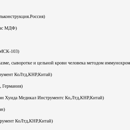
ьконструкция.Россия)
кас МДФ)
(МСК-103)
плазме, сыворотке и цельной крови человека методом иммунохро
румент КоЛтд,КНР,Китай)
, Германия)
эн Хуида Медикал Инструментс Ко,Лтд,КНР,Китай)
ан)
румент КоЛтд,КНР,Китай)