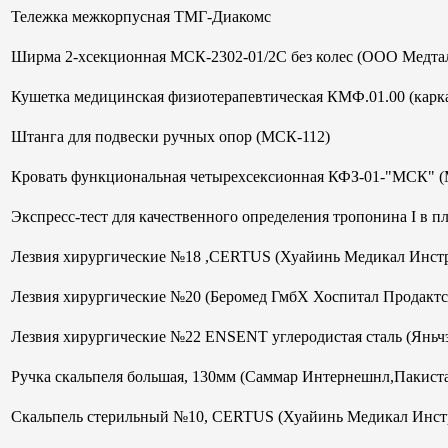
Тележка межкорпусная ТМГ-Диакомс
Ширма 2-хсекционная МСК-2302-01/2С без колес (ООО Медтал
Кушетка медицинская физиотерапевтическая КМФ.01.00 (кар
Штанга для подвески ручных опор (МСК-112)
Кровать функциональная четырехсексионная КФЗ-01-"МСК" 
Экспресс-тест для качественного определения тропонина I в 
Лезвия хирургические №18 ,CERTUS (Хуайинь Медикал Инст
Лезвия хирургические №20 (Беромед ГмбХ Хоспитал Продактс
Лезвия хирургические №22 ENSENT углеродистая сталь (Яньч
Ручка скальпеля большая, 130мм (Саммар Интернешнл,Пакист
Скальпель стерильный №10, CERTUS (Хуайинь Медикал Инст