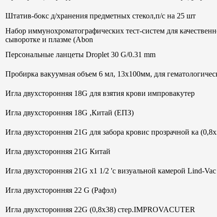
Штатив-бокс д/хранения предметных стекол,п/с на 25 шт
Набор иммунохроматографических тест-систем для качественн
сыворотке и плазме (Abon
Персональные ланцеты Droplet 30 G/0.31 mm
Пробирка вакуумная объем 6 мл, 13х100мм, для гематологи
Игла двухсторонняя 18G для взятия крови импровакутер
Игла двухсторонняя 18G ,Китай (ЕПЗ)
Игла двухсторонняя 21G для забора кровис прозрачной ка (0,8
Игла двухсторонняя 21G Китай
Игла двухсторонняя 21G х1 1/2 'с визуальной камерой Lind-V
Игла двухсторонняя 22 G (Рафэл)
Игла двухсторонняя 22G (0,8х38) стер.IMPROVACUTER