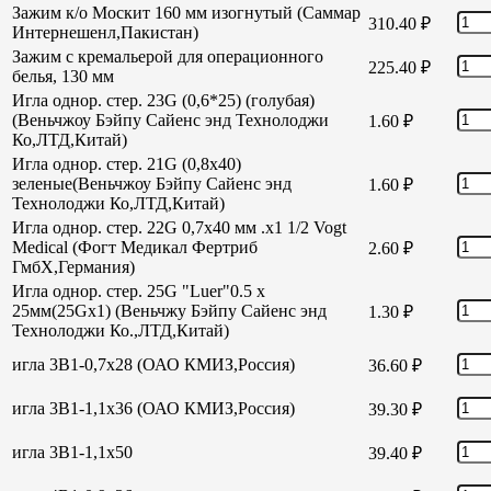
Зажим к/о Москит 160 мм изогнутый (Саммар
310.40
₽
Интернешенл,Пакистан)
Зажим с кремальерой для операционного
225.40
₽
белья, 130 мм
Игла однор. стер. 23G (0,6*25) (голубая)
(Веньчжоу Бэйпу Сайенс энд Технолоджи
1.60
₽
Ко,ЛТД,Китай)
Игла однор. стер. 21G (0,8х40)
зеленые(Веньчжоу Бэйпу Сайенс энд
1.60
₽
Технолоджи Ко,ЛТД,Китай)
Игла однор. стер. 22G 0,7х40 мм .х1 1/2 Vogt
Medical (Фогт Медикал Фертриб
2.60
₽
ГмбХ,Германия)
Игла однор. стер. 25G "Luer"0.5 х
25мм(25Gх1) (Веньчжу Бэйпу Сайенс энд
1.30
₽
Технолоджи Ко.,ЛТД,Китай)
игла 3В1-0,7х28 (ОАО КМИЗ,Россия)
36.60
₽
игла 3В1-1,1х36 (ОАО КМИЗ,Россия)
39.30
₽
игла 3В1-1,1х50
39.40
₽