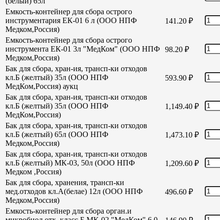
(белый) 65л
Емкость-контейнер для сбора острого
инструментария ЕК-01 6 л (ООО НПФ
141.20
₽
Медком,Россия)
Емкость-контейнер для сбора острого
инструмента ЕК-01 3л "МедКом" (ООО НПФ
98.20
₽
Медком,Россия)
Бак для сбора, хран-ия, трансп-ки отходов
кл.Б (желтый) 35л (ООО НПФ
593.90
₽
МедКом,Россия) аукц
Бак для сбора, хран-ия, трансп-ки отходов
кл.Б (желтый) 35л (ООО НПФ
1,149.40
₽
МедКом,Россия)
Бак для сбора, хран-ия, трансп-ки отходов
кл.Б (желтый) 65л (ООО НПФ
1,473.10
₽
Медком,Россия)
Бак для сбора, хран-ия, трансп-ки отходов
кл.Б (желтый) МК-03, 50л (ООО НПФ
1,209.60
₽
Медком ,Россия)
Бак для сбора, хранения, трансп-ки
мед.отходов кл.А(белае) 12л (ООО НПФ
496.60
₽
Медком,Россия)
Емкость-контейнер для сбора орган.и
микробиол отх. класс Б МК-02 "МедКом" 6,0