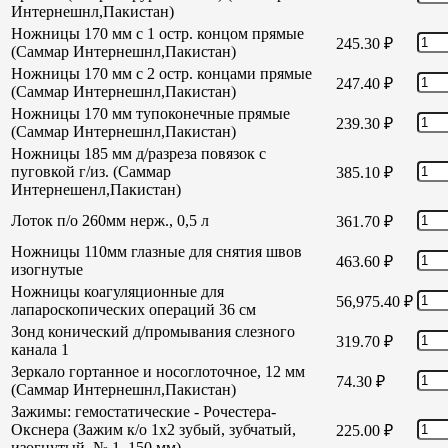
Интернешнл,Пакистан)
Ножницы 170 мм с 1 остр. концом прямые
245.30
₽
(Саммар Интернешнл,Пакистан)
Ножницы 170 мм с 2 остр. концами прямые
247.40
₽
(Саммар Интернешнл,Пакистан)
Ножницы 170 мм тупоконечные прямые
239.30
₽
(Саммар Интернешнл,Пакистан)
Ножницы 185 мм д/разреза повязок с
пуговкой г/из. (Саммар
385.10
₽
Интернешенл,Пакистан)
Лоток п/о 260мм нерж., 0,5 л
361.70
₽
Ножницы 110мм глазные для снятия швов
463.60
₽
изогнутые
Ножницы коагуляционные для
56,975.40
₽
лапароскопических операций 36 см
Зонд конический д/промывания слезного
319.70
₽
канала 1
Зеркало гортанное и носоглоточное, 12 мм
74.30
₽
(Саммар Интернешнл,Пакистан)
Зажимы: гемостатические - Рочестера-
Окснера (Зажим к/о 1х2 зубый, зубчатый,
225.00
₽
изогнутый, № 1, 150 мм)