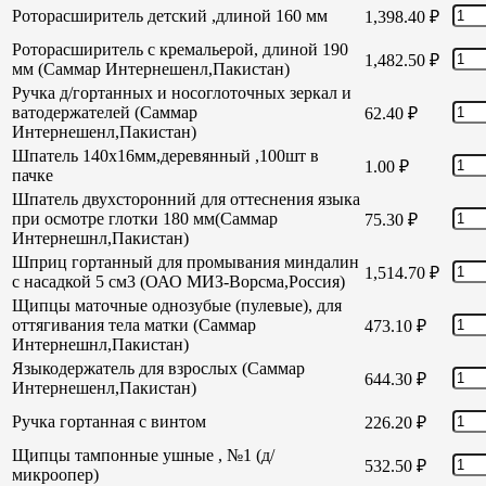
Роторасширитель детский ,длиной 160 мм
1,398.40
₽
Роторасширитель с кремальерой, длиной 190
1,482.50
₽
мм (Саммар Интернешенл,Пакистан)
Ручка д/гортанных и носоглоточных зеркал и
ватодержателей (Саммар
62.40
₽
Интернешенл,Пакистан)
Шпатель 140х16мм,деревянный ,100шт в
1.00
₽
пачке
Шпатель двухсторонний для оттеснения языка
при осмотре глотки 180 мм(Саммар
75.30
₽
Интернешнл,Пакистан)
Шприц гортанный для промывания миндалин
1,514.70
₽
с насадкой 5 см3 (ОАО МИЗ-Ворсма,Россия)
Щипцы маточные однозубые (пулевые), для
оттягивания тела матки (Саммар
473.10
₽
Интернешнл,Пакистан)
Языкодержатель для взрослых (Саммар
644.30
₽
Интернешенл,Пакистан)
Ручка гортанная с винтом
226.20
₽
Щипцы тампонные ушные , №1 (д/
532.50
₽
микроопер)