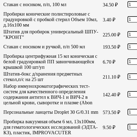
Стакан с носиком, п/п, 100 мл
34.50
₽
Пробирки конические полистироловые с
градуировкой с пробкой стерил Объем 10мл,
3.40
₽
д.16х100 мм
Штатив для пробирок универсальный ШПУ-
225.00
₽
"КРОНТ"
Стакан с носиком и ручкой, п/п 500 мл
193.50
₽
Пробирка центрифужная 15 мл коническая с
белой градуировкой ПП завинчивающейся
6.70
₽
крышкой 100 шт/уп
Штатив-бокс д/хранения предметных
211.10
₽
стекол,п/с на 25 шт
Набор иммунохроматографических тест-
систем для качественного определения
142.40
₽
содержания антител к ВИЧ-1 и ВИЧ-2 в
цельной крови, сыворотке и плазме (Abon
Персональные ланцеты Droplet 30 G/0.31 mm
573.50
₽
Пробирка вакуумная объем 6 мл, 13х100мм,
для гематологических исследований (ЭДТА-
9.50
₽
КЗ), пластик, IMPROVACUTER