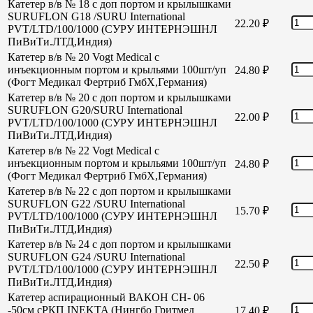
Катетер в/в № 18 с доп портом и крылышками
SURUFLON G18 /SURU International
22.20
₽
PVT/LTD/100/1000 (СУРУ ИНТЕРНЭШНЛ
ПиВиТи.ЛТД,Индия)
Катетер в/в № 20 Vogt Medical с
инъекционным портом и крыльями 100шт/уп
24.80
₽
(Фогт Медикал Фертриб ГмбХ,Германия)
Катетер в/в № 20 с доп портом и крылышками
SURUFLON G20/SURU International
22.00
₽
PVT/LTD/100/1000 (СУРУ ИНТЕРНЭШНЛ
ПиВиТи.ЛТД,Индия)
Катетер в/в № 22 Vogt Medical с
инъекционным портом и крыльями 100шт/уп
24.80
₽
(Фогт Медикал Фертриб ГмбХ,Германия)
Катетер в/в № 22 с доп портом и крылышками
SURUFLON G22 /SURU International
15.70
₽
PVT/LTD/100/1000 (СУРУ ИНТЕРНЭШНЛ
ПиВиТи.ЛТД,Индия)
Катетер в/в № 24 с доп портом и крылышками
SURUFLON G24 /SURU International
22.50
₽
PVT/LTD/100/1000 (СУРУ ИНТЕРНЭШНЛ
ПиВиТи.ЛТД,Индия)
Катетер аспирационный ВАКОН СН- 06
-50см сРКП INEKTA (Нингбо Гритмед
17.40
₽