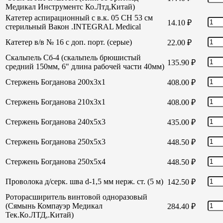
Медикал Инструментс Ко.Лтд,Китай)
Катетер аспирационный с в.к. 05 СН 53 см
14.10
₽
стерильный Вакон .INTEGRAL Medical
Катетер в/в № 16 с доп. порт. (серые)
22.00
₽
Скальпель Сб-4 (скальпель брюшистый
135.90
₽
средний 150мм, 6" длина рабочей части 40мм)
Стержень Богданова 200х3х1
408.00
₽
Стержень Богданова 210х3х1
408.00
₽
Стержень Богданова 240х5х3
435.00
₽
Стержень Богданова 250х5х3
448.50
₽
Стержень Богданова 250х5х4
448.50
₽
Проволока д/серк. шва d-1,5 мм нерж. ст. (5 м)
142.50
₽
Роторасширитель винтовой одноразовый
(Сямынь Компауэр Медикал
284.40
₽
Тек.Ко.ЛТД,.Китай)