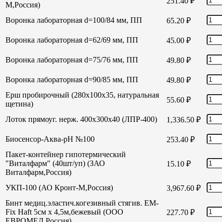
251.40
₽
М,Россия)
Воронка лабораторная d=100/84 мм, ПП
65.20
₽
Воронка лабораторная d=62/69 мм, ПП
45.00
₽
Воронка лабораторная d=75/76 мм, ПП
49.80
₽
Воронка лабораторная d=90/85 мм, ПП
49.80
₽
Ерш пробирочный (280х100х35, натуральная
55.60
₽
щетина)
Лоток прямоуг. нерж. 400х300х40 (ЛПР-400)
1,336.50
₽
Биосенсор-Аква-рН №100
253.40
₽
Пакет-контейнер гипотермический
"Виталфарм" (40шт/уп) (ЗАО
15.10
₽
Виталфарм,Россия)
УКП-100 (АО Кронт-М,Россия)
3,967.60
₽
Бинт медиц.эластич.когезивный стягив. EM-
Fix Haft 5см х 4,5м,бежевый (ООО
227.70
₽
ЕВРОМЕД,Россия)