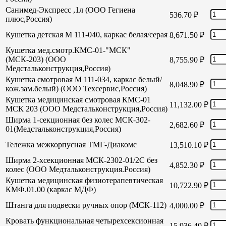
Санимед-Экспресс ,1л (ООО Гегиена
536.70
₽
плюс,Россия)
Кушетка детская М 111-040, каркас белая/серая
8,671.50
₽
Кушетка мед.смотр.КМС-01-"МСК"
(МСК-203) (ООО
8,755.90
₽
Медстальконструкция,Россия)
Кушетка смотровая М 111-034, каркас белый/
8,048.90
₽
кож.зам.белый) (ООО Техсервис,Россия)
Кушетка медицинская смотровая КМС-01
11,132.00
₽
МСК 203 (ООО Медстальконструкция,Россия)
Ширма 1-секционная без колес МСК-302-
2,682.60
₽
01(Медстальконструкция,Россия)
Тележка межкорпусная ТМГ-Диакомс
13,510.10
₽
Ширма 2-хсекционная МСК-2302-01/2С без
4,852.30
₽
колес (ООО Медтальконструкция.Россия)
Кушетка медицинская физиотерапевтическая
10,722.90
₽
КМФ.01.00 (каркас МДФ)
Штанга для подвески ручных опор (МСК-112)
4,000.00
₽
Кровать функциональная четырехсексионная
15,936.40
₽