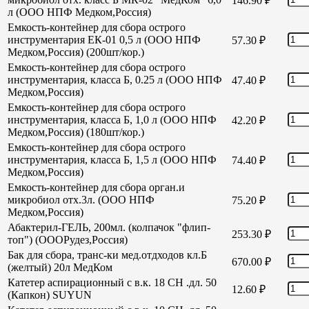
146.90
₽
л (ООО НПФ Медком,Россия)
Емкость-контейнер для сбора острого
инструментария ЕК-01 0,5 л (ООО НПФ
57.30
₽
Медком,Россия) (200шт/кор.)
Емкость-контейнер для сбора острого
инструментария, класса Б, 0.25 л (ООО НПФ
47.40
₽
Медком,Россия)
Емкость-контейнер для сбора острого
инструментария, класса Б, 1,0 л (ООО НПФ
42.20
₽
Медком,Россия) (180шт/кор.)
Емкость-контейнер для сбора острого
инструментария, класса Б, 1,5 л (ООО НПФ
74.40
₽
Медком,Россия)
Емкость-контейнер для сбора орган.и
микробиол отх.3л. (ООО НПФ
75.20
₽
Медком,Россия)
Абактерил-ГЕЛЬ, 200мл. (колпачок "флип-
253.30
₽
топ") (ОООРудез,Россия)
Бак для сбора, транс-ки мед.отдходов кл.Б
670.00
₽
(желтый) 20л МедКом
Катетер аспирационный с в.к. 18 СН .дл. 50
12.60
₽
(Капкон) SUYUN