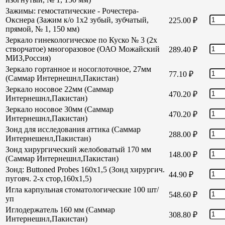
Зажимы: гемостатические - Рочестера-
Окснера (Зажим к/о 1х2 зубый, зубчатый,
225.00
₽
прямой, № 1, 150 мм)
Зеркало гинекологическое по Куско № 3 (2х
створчатое) многоразовое (ОАО Можайский
289.40
₽
МИЗ,Россия)
Зеркало гортанное и носоглоточное, 27мм
77.10
₽
(Саммар Интернешнл,Пакистан)
Зеркало носовое 22мм (Саммар
470.20
₽
Интернешнл,Пакистан)
Зеркало носовое 30мм (Саммар
470.20
₽
Интернешнл,Пакистан)
Зонд для исследования аттика (Саммар
288.00
₽
Интернешенл,Пакистан)
Зонд хирургический желобоватый 170 мм
148.00
₽
(Саммар Интернешнл,Пакистан)
Зонд: Buttoned Probes 160х1,5 (Зонд хирургич.
44.90
₽
пуговч. 2-х стор,160х1,5)
Игла карпульная стоматологические 100 шт/
548.60
₽
уп
Иглодержатель 160 мм (Саммар
308.80
₽
Интернешнл,Пакистан)