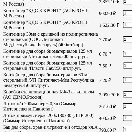
2,855.10
₽
М,Россия)
Контейнер "КДС-3-КРОНТ" (АО КРОНТ-
900.90
₽
М,Россия)
Контейнер "КДС-5-КРОНТ" (АО КРОНТ-
1,622.30
₽
М,Россия)
Контейнер 30мл с крышкой из полипропилена
стерильный (ООО Литопласт-
7.70
₽
Мед,Республика Беларусь) (400шт/кор.)
Контейнер для сбора биоматериалов 125 мл
6.70
₽
стерильный /Литопласт-мед/200 шт.тр.уп.
Контейнер для сбора биоматериалов 125 мл
7.50
₽
стерильный /Пласти Лаб/250 шт.тр.уп.
Контейнер для сбора биоматериалов 60 мл
стерильный /УП Литопласт-Мед,Республика
7.20
₽
Беларусь/350 шт.тр.уп.
Коробка стерилизационная КФ-3 с фильтром
2,090.70
₽
(АО ДЗМО,Россия)
Лоток п/о 200мм нерж.0,3л (Саммар
261.60
₽
Интернешенл,Пакистан)
Лоток прямоуг. нерж. 260х180х30 (ЛПР-260)
403.20
₽
(Саммар Интернешнл,Пакистан)
Бак для сбора, хран-ия,трансп-ки отходов кл.А
793.80
₽