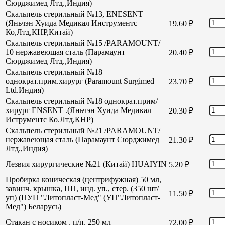
Сюрджимед Лтд.,Индия)
Скальпель стерильный №13, ENESENT
(Яньчэн Хуида Медикал Инструментс
19.60
₽
Ко,Лтд,КНР,Китай)
Скальпель стерильный №15 /PARAMOUNT/
10 нержавеющая сталь (Парамаунт
20.40
₽
Сюрджимед Лтд.,Индия)
Скальпель стерильный №18
однократ.прим.хирург (Paramount Surgimed
23.70
₽
Ltd.Индия)
Скальпель стерильный №18 однократ.прим/
хирург ENSENT .(Яньчэн Хуида Медикал
20.30
₽
Иструментс Ко.Лтд,КНР)
Скальпель стерильный №21 /PARAMOUNT/
нержавеющая сталь (Парамаунт Сюрджимед
21.30
₽
Лтд.,Индия)
Лезвия хирургические №21 (Китай) HUAIYIN
5.20
₽
Пробирка коническая (центрифужная) 50 мл,
завинч. крышка, ПП, инд. уп., стер. (350 шт/
11.50
₽
уп) (ПУП "Литопласт-Мед" (УП"Литопласт-
Мед") Беларусь)
Стакан с носиком , п/п, 250 мл
72.00
₽