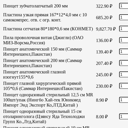
Пинцет зубчатолапчатый 200 мм
322.90
₽
Пластина узкая прямая 167*12*4,0 мм с 10
685.20
₽
самокомпрес. отв. с огр. конт.
Пластина сетчатая 80*180*0,6 мм (КОНМЕТ)
9,827.70
₽
Пила проволочная витая (Джигли) (ОАО
136.00
₽
МИЗ-Ворсма,Россия)
Пинцет анатомический 150 мм (Саммар
139.40
₽
Интернешенл,Пакистан)
Пинцет анатомический 200 мм (Саммар
207.40
₽
Интернешенл,Пакистан)
Пинцет анатомический глазной
245.00
₽
изогнут155*0,6
Пинцет глазной хирургический прямой
230.00
₽
105*0,6 (Саммар ИнтернешнлПакистан)
Пинцет одноразовый стерильный 12,5 см MR
100шт/упак (Нингбо Хай-тек Юникмед
8.90
₽
Импорт Энд Экспорт Ко,ЛТД,Китай )
Пинцет одноразовый стерильный 15 см
отоларинголога (Цзянсу Яда Технолоджи
8.00
₽
Групп Ко.,Лтд,Китай)
Пинцет одноразовый стерильный 19 см MR