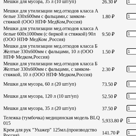
Мешки для мусора, 35 л (10 шт/уп)
26.30
₽
Мешки для утилизации мед.отходов класса А
белые 330х600мм с фальцами,с замком-
1.80
₽
стяжкой (ООО НПФ МедКом,Россия)
Мешки для утилизации мед.отходов класса А
белые 600х1000мм (с биркой и стяжкой) 90л
9.50
₽
(ООО НПФ МедКом ,Россия)
Мешки для утилизации мед.отходов класса Б
Желтые 330х600мм с фальцами, 10 л (ООО
1.50
₽
НПФ Медком,Россия)
Мешки для утилизации мед.отходов класса Б
Желтые 330х600мм с фальцами, с замком-
2.30
₽
стяжкой, 10 л (ООО НПФ Медком,Россия)
Мешки для мусора, 60 л (20 шт/уп)
73.50
₽
Мешки для мусора, 120 л (10 шт/уп)
52.50
₽
Мешки для мусора, 35 л (20 шт/уп)
37.50
₽
Тележка (тумбочка) медицинская модель BLQ
5,933.80
₽
015
Крем для рук "Ухажер" 125мл.(производство
141.70
₽
Россия)