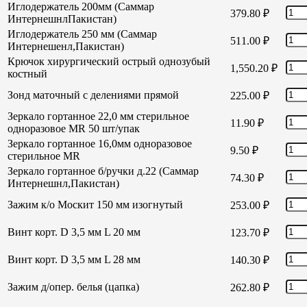
Иглодержатель 200мм (Саммар
379.80
₽
ИнтернешнлПакистан)
Иглодержатель 250 мм (Саммар
511.00
₽
Интернешенл,Пакистан)
Крючок хирургический острый однозубый
1,550.20
₽
костный
Зонд маточный с делениями прямой
225.00
₽
Зеркало гортанное 22,0 мм стерильное
11.90
₽
одноразовое MR 50 шт/упак
Зеркало гортанное 16,0мм одноразовое
9.50
₽
стерильное MR
Зеркало гортанное б/ручки д.22 (Саммар
74.30
₽
Интернешнл,Пакистан)
Зажим к/о Москит 150 мм изогнутый
253.00
₽
Винт корт. D 3,5 мм L 20 мм
123.70
₽
Винт корт. D 3,5 мм L 28 мм
140.30
₽
Зажим д/опер. белья (цапка)
262.80
₽