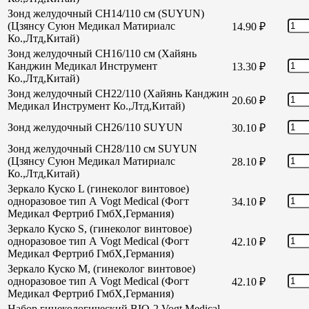
Зонд желудочный CH14/110 см (SUYUN)
(Цзянсу Суюн Медикал Матириалс
14.90
₽
Ко.,Лтд,Китай)
Зонд желудочный CH16/110 см (Хайянь
Канджин Медикал Инструмент
13.30
₽
Ко.,Лтд,Китай)
Зонд желудочный СН22/110 (Хайянь Канджин
20.60
₽
Медикал Инструмент Ко.,Лтд,Китай)
Зонд желудочный СН26/110 SUYUN
30.10
₽
Зонд желудочный СН28/110 см SUYUN
(Цзянсу Суюн Медикал Матириалс
28.10
₽
Ко.,Лтд,Китай)
Зеркало Куско L (гинеколог винтовое)
одноразовое тип А Vogt Medical (Фогт
34.10
₽
Медикал Фертриб ГмбХ,Германия)
Зеркало Куско S, (гинеколог винтовое)
одноразовое тип А Vogt Medical (Фогт
42.10
₽
Медикал Фертриб ГмбХ,Германия)
Зеркало Куско М, (гинеколог винтовое)
одноразовое тип А Vogt Medical (Фогт
42.10
₽
Медикал Фертриб ГмбХ,Германия)
Набор гинекологический BIO-2 Vogt Medical