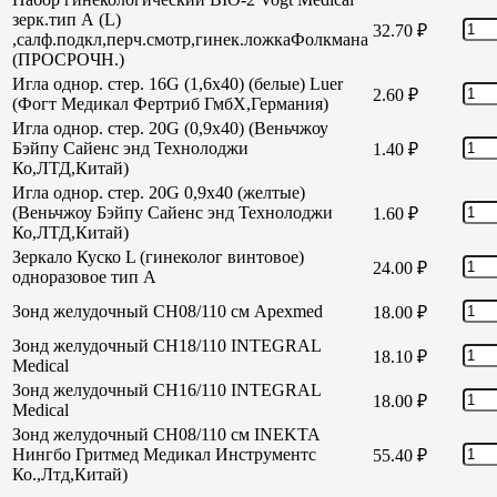
зерк.тип А (L)
32.70
₽
,салф.подкл,перч.смотр,гинек.ложкаФолкмана
(ПРОСРОЧН.)
Игла однор. стер. 16G (1,6х40) (белые) Luer
2.60
₽
(Фогт Медикал Фертриб ГмбХ,Германия)
Игла однор. стер. 20G (0,9х40) (Веньчжоу
Бэйпу Сайенс энд Технолоджи
1.40
₽
Ко,ЛТД,Китай)
Игла однор. стер. 20G 0,9х40 (желтые)
(Веньчжоу Бэйпу Сайенс энд Технолоджи
1.60
₽
Ко,ЛТД,Китай)
Зеркало Куско L (гинеколог винтовое)
24.00
₽
одноразовое тип А
Зонд желудочный СН08/110 см Apexmed
18.00
₽
Зонд желудочный СН18/110 INTEGRAL
18.10
₽
Medical
Зонд желудочный СН16/110 INTEGRAL
18.00
₽
Medical
Зонд желудочный СН08/110 см INEKTA
Нингбо Гритмед Медикал Инструментс
55.40
₽
Ко.,Лтд,Китай)