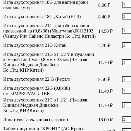
Игла двухсторонняя 18G для взятия крови
8.00
₽
импровакутер
Игла двухсторонняя 18G ,Китай (ЕПЗ)
8.40
₽
Игла двухсторонняя 21G для забора кровис
прозрачной ка (0,8х38) (50шт/упак),08112102
14.50
₽
(Ченгду Рич Сайенс Индастри Ко.,Лтд,Китай)
Игла двухсторонняя 21G Китай
5.70
₽
Игла двухсторонняя 21G х1 1/2 'с визуальной
камерой Lind-Vac 0,8 мм х 38 мм (Чжэцзян
11.70
₽
Киндли Медикэл Дивайсиз
Ко.,Лтд,КНР,Китай)
Игла двухсторонняя 22 G (Рафэл)
8.50
₽
Игла двухсторонняя 22G (0,8х38)
11.40
₽
стер.IMPROVACUTER
Игла двухсторонняя 21G х1 1/2'', (Чжэцзян
Киндли Медикэл Дивайсиз
11.70
₽
Ко.,Лтд,КНР,Китай)
Лопаточка стеклянная (глазные)
18.00
₽
Таблетница-мини "КРОНТ" (АО Кронт-