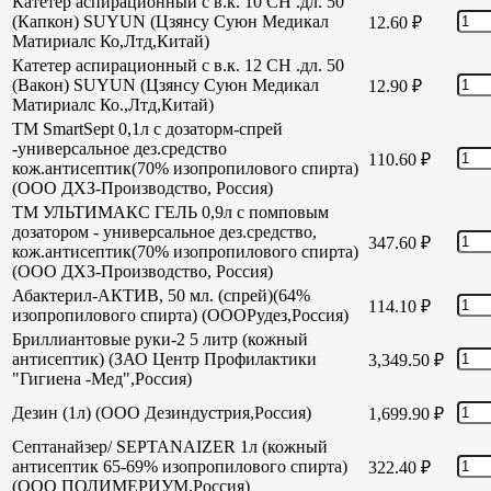
Катетер аспирационный с в.к. 10 СН .дл. 50
(Капкон) SUYUN (Цзянсу Суюн Медикал
12.60
₽
Матириалс Ко,Лтд,Китай)
Катетер аспирационный с в.к. 12 СН .дл. 50
(Вакон) SUYUN (Цзянсу Суюн Медикал
12.90
₽
Матириалс Ко.,Лтд,Китай)
TM SmartSept 0,1л с дозаторм-спрей
-универсальное дез.средство
110.60
₽
кож.антисептик(70% изопропилового спирта)
(ООО ДХЗ-Производство, Россия)
TM УЛЬТИМАКС ГЕЛЬ 0,9л с помповым
дозатором - универсальное дез.средство,
347.60
₽
кож.антисептик(70% изопропилового спирта)
(ООО ДХЗ-Производство, Россия)
Абактерил-АКТИВ, 50 мл. (спрей)(64%
114.10
₽
изопропилового спирта) (ОООРудез,Россия)
Бриллиантовые руки-2 5 литр (кожный
антисептик) (ЗАО Центр Профилактики
3,349.50
₽
"Гигиена -Мед",Россия)
Дезин (1л) (ООО Дезиндустрия,Россия)
1,699.90
₽
Септанайзер/ SEPTANAIZER 1л (кожный
антисептик 65-69% изопропилового спирта)
322.40
₽
(ООО ПОЛИМЕРИУМ,Россия)