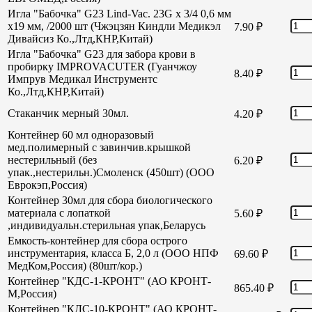
Игла "Бабочка" G23 Lind-Vac. 23G х 3/4 0,6 мм
х19 мм, /2000 шт (Чжэцзян Киндли Медикэл
7.90
₽
Дивайсиз Ко.,Лтд,КНР,Китай)
Игла "Бабочка" G23 для забора крови в
пробирку IMPROVACUTER (Гуанчжоу
8.40
₽
Импрув Медикал Инструментс
Ко.,Лтд,КНР,Китай)
Стаканчик мерный 30мл.
4.20
₽
Контейнер 60 мл одноразовый
мед.полимерный с завинчив.крышкой
нестерильный (без
6.20
₽
упак.,нестерильн.)Смоленск (450шт) (ООО
Еврокэп,Россия)
Контейнер 30мл для сбора биологического
материала с лопаткой
5.60
₽
,индивидуальн.стерильная упак,Беларусь
Емкость-контейнер для сбора острого
инструментария, класса Б, 2,0 л (ООО НПФ
69.60
₽
МедКом,Россия) (80шт/кор.)
Контейнер "КДС-1-КРОНТ" (АО КРОНТ-
865.40
₽
М,Россия)
Контейнер "КДС-10-КРОНТ" (АО КРОНТ-