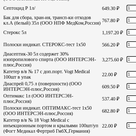
Септоцид Р 1л/
649.30
₽
Бак для сбора, хран-ия, трансп-ки отходов
767.80
₽
кл.А (белый) 35л (ООО НПФ МедКом,Россия)
Стерокс 5л
1,197.20
₽
Полоски индикат. СТЕРОКС-тест 1х50
566.20
₽
Диасептик-30 5л содержет 30%
изопропилового спирта (ООО ИНТЕРСЭН-
3,275.60
₽
плюс,Россия)
Катетер в/в № 17 с доп.порт. Vogt Medical
22.00
₽
100шт в упак
Диаспрей 0,75 л (поверхности) (ООО
609.50
₽
ИНТЕРСЭН-плюс,Россия)
Оптимакс 1л (ООО ИНТЕРСЭН-
537.40
₽
плюс,Россия)
Полоски индикат. ОПТИМАКС-тест 1х50
682.80
₽
(ООО ИНТЕРСЭН-плюс,Россия)
Катетер в/в № 18 Vogt Medical с
инъекционным портом и крыльями 100шт/уп
22.00
₽
(Фогт Медикал Фертриб ГмбХ,Германия)