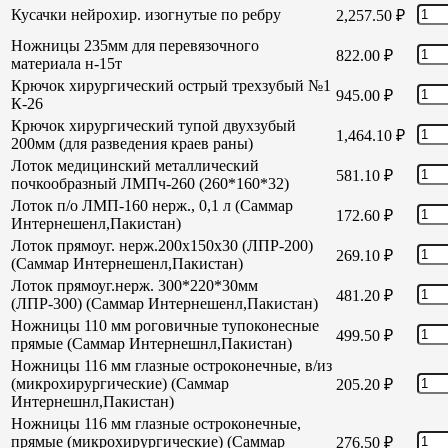
Кусачки нейрохир. изогнутые по ребру
2,257.50
₽
Ножницы 235мм для перевязочного
822.00
₽
материала н-15т
Крючок хирургический острый трехзубый №1
945.00
₽
К-26
Крючок хирургический тупой двухзубый
1,464.10
₽
200мм (для разведения краев раны)
Лоток медицинский металлический
581.10
₽
почкообразный ЛМПч-260 (260*160*32)
Лоток п/о ЛМП-160 нерж., 0,1 л (Саммар
172.60
₽
Интернешенл,Пакистан)
Лоток прямоуг. нерж.200х150х30 (ЛПР-200)
269.10
₽
(Саммар Интернешенл,Пакистан)
Лоток прямоуг.нерж. 300*220*30мм
481.20
₽
(ЛПР-300) (Саммар Интернешенл,Пакистан)
Ножницы 110 мм роговичные тупоконесные
499.50
₽
прямые (Саммар Интернешнл,Пакистан)
Ножницы 116 мм глазные остроконечные, в/из
(микрохирургические) (Саммар
205.20
₽
Интернешнл,Пакистан)
Ножницы 116 мм глазные остроконечные,
прямые (микрохирургические) (Саммар
276.50
₽