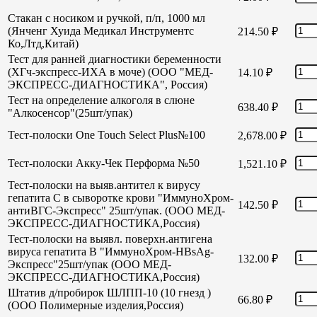
Стакан с носиком и ручкой, п/п, 1000 мл
(Янченг Хуида Медикал Инструментс
214.50
₽
Ко,Лтд,Китай)
Тест для ранней диагностики беременности
(ХГч-экспресс-ИХА в моче) (ООО "МЕД-
14.10
₽
ЭКСПРЕСС-ДИАГНОСТИКА", Россия)
Тест на определение алкоголя в слюне
638.40
₽
"Алкосенсор"(25шт/упак)
Тест-полоски One Touch Select Plus№100
2,678.00
₽
Тест-полоски Акку-Чек Перформа №50
1,521.10
₽
Тест-полоски на выяв.антител к вирусу
гепатита С в сыворотке крови "ИммуноХром-
142.50
₽
антиВГС-Экспресс" 25шт/упак. (ООО МЕД-
ЭКСПРЕСС-ДИАГНОСТИКА,Россия)
Тест-полоски на выявл. поверхн.антигена
вируса гепатита В "ИммуноХром-HBsAg-
132.00
₽
Экспресс"25шт/упак (ООО МЕД-
ЭКСПРЕСС-ДИАГНОСТИКА,Россия)
Штатив д/пробирок ШЛПП-10 (10 гнезд )
66.80
₽
(ООО Полимерные изделия,Россия)