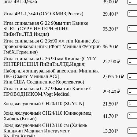
игла 4В1-0,9х36
39.00
₽
Игла 4В1-1,3х40 (ОАО КМИЗ,Россия)
29.40
₽
Игла спинальная G 22 90мм тип Квинке
SURU (СУРУ ИНТЕРНЭШНЛ
95.30
₽
ПиВиТи.ЛТД,Индия)
Игла спинальная G 23х90 мм тип Квинке ,без
проводниковой иглы (Фогт Медикал Фертриб
96.30
₽
ГмбХ,Германия)
Игла спинальная G 26 90 мм Квинке (СУРУ
227.90
₽
ИНТЕРНЭШНЛ ПиВиТи.ЛТД,Индия)
Набор для эпидуральной анестезии Минипак
18G (Смитс Медикал АСД
2,055.10
₽
Инк,США,Соединенное Королевство)
Игла спинальная G 27 90мм тип Квинке С
293.40
₽
ПРОВОДНИКОМ,Vogt Medical
Зонд желудочный СН20/110 (SUYUN)
21.50
₽
Зонд желудочный СН24/110 Юникорнмед
41.70
₽
Хайянь (Китай)
Зонд желудочный CH12/110 см (Хайянь
Канджин Медикал Инструмент
13.30
₽
Ко.,Лтд,Китай)