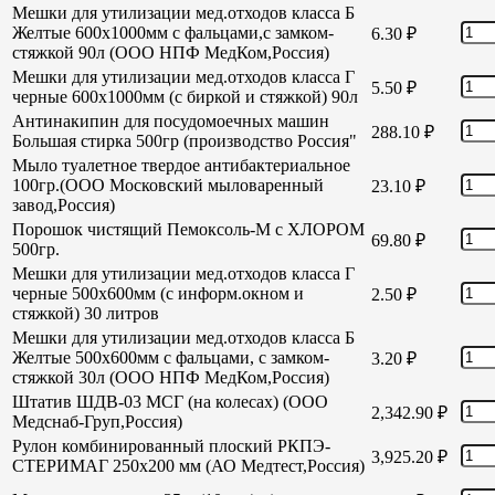
Мешки для утилизации мед.отходов класса Б
Желтые 600х1000мм с фальцами,с замком-
6.30
₽
стяжкой 90л (ООО НПФ МедКом,Россия)
Мешки для утилизации мед.отходов класса Г
5.50
₽
черные 600х1000мм (с биркой и стяжкой) 90л
Антинакипин для посудомоечных машин
288.10
₽
Большая стирка 500гр (производство Россия"
Мыло туалетное твердое антибактериальное
100гр.(ООО Московский мыловаренный
23.10
₽
завод,Россия)
Порошок чистящий Пемоксоль-М с ХЛОРОМ
69.80
₽
500гр.
Мешки для утилизации мед.отходов класса Г
черные 500х600мм (с информ.окном и
2.50
₽
стяжкой) 30 литров
Мешки для утилизации мед.отходов класса Б
Желтые 500х600мм с фальцами, с замком-
3.20
₽
стяжкой 30л (ООО НПФ МедКом,Россия)
Штатив ШДВ-03 МСГ (на колесах) (ООО
2,342.90
₽
Медснаб-Груп,Россия)
Рулон комбинированный плоский РКПЭ-
3,925.20
₽
СТЕРИМАГ 250х200 мм (АО Медтест,Россия)