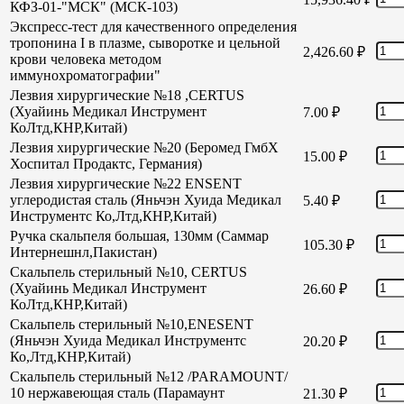
КФЗ-01-"МСК" (МСК-103)
Экспресс-тест для качественного определения
тропонина I в плазме, сыворотке и цельной
2,426.60
₽
крови человека методом
иммунохроматографии"
Лезвия хирургические №18 ,CERTUS
(Хуайинь Медикал Инструмент
7.00
₽
КоЛтд,КНР,Китай)
Лезвия хирургические №20 (Беромед ГмбХ
15.00
₽
Хоспитал Продактс, Германия)
Лезвия хирургические №22 ENSENT
углеродистая сталь (Яньчэн Хуида Медикал
5.40
₽
Инструментс Ко,Лтд,КНР,Китай)
Ручка скальпеля большая, 130мм (Саммар
105.30
₽
Интернешнл,Пакистан)
Скальпель стерильный №10, CERTUS
(Хуайинь Медикал Инструмент
26.60
₽
КоЛтд,КНР,Китай)
Скальпель стерильный №10,ENESENT
(Яньчэн Хуида Медикал Инструментс
20.20
₽
Ко,Лтд,КНР,Китай)
Скальпель стерильный №12 /PARAMOUNT/
10 нержавеющая сталь (Парамаунт
21.30
₽