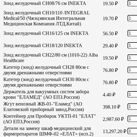
Зонд желудочный СН08/76 см INEKTA
19.50
₽
Зонд желудочный СН10/110 /INTEGRAL
Medical/50 (Чжэцзянская Интегральная
19.70
₽
Медицинская Компания ЛТД,Китай)
Зонд желудочный СН16/125 см INEKTA
56.50
₽
Зонд желудочный СН18/120 INEKTA
29.40
₽
Зонд желудочный СН22/80 см (1010-22) Alba
19.50
₽
Healthcare
Катетер (зонд) желудочный СН28 80см с
76.80
₽
двумя дренажными отверстиями
Катетер (зонд) желудочный СН30 80см с
76.80
₽
двумя дренажными отверстиями
Держатель для вакуумных систем забора
4.40
₽
крови "ЕЛАМЕД" (АО ЕПЗ.Россия)
Жгут венозный ЖВ-01-"Еламед" (АО
398.10
₽
Елатомский приборный завод,Россия)
Контейнер для Пробирок УКТП-01 "ЕЛАТ"
2,987.60
₽
(АО ЕПЗ,Россия)
Детали на замену шкаф медицинский для
13,297.20
₽
фармпрепаратов ШМФ-02 «ЕЛАТ» (исп.2)