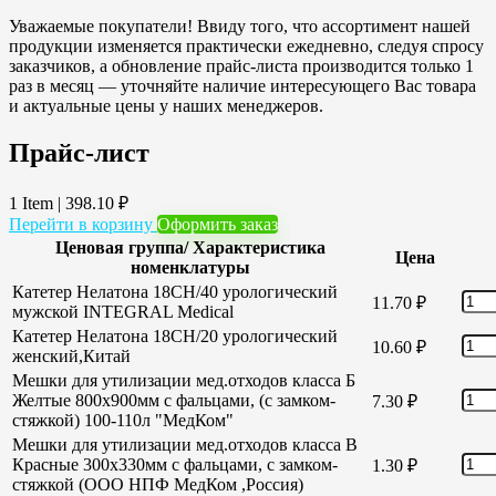
Уважаемые покупатели! Ввиду того, что ассортимент нашей
продукции изменяется практически ежедневно, следуя спросу
заказчиков, а обновление прайс-листа производится только 1
раз в месяц — уточняйте наличие интересующего Вас товара
и актуальные цены у наших менеджеров.
Прайс-лист
1 Item
|
398.10
₽
Перейти в корзину
Оформить заказ
Ценовая группа/ Характеристика
Цена
номенклатуры
Катетер Нелатона 18CH/40 урологический
11.70
₽
мужской INTEGRAL Medical
Катетер Нелатона 18CH/20 урологический
10.60
₽
женский,Китай
Мешки для утилизации мед.отходов класса Б
Желтые 800х900мм с фальцами, (с замком-
7.30
₽
стяжкой) 100-110л "МедКом"
Мешки для утилизации мед.отходов класса В
Красные 300х330мм с фальцами, с замком-
1.30
₽
стяжкой (ООО НПФ МедКом ,Россия)