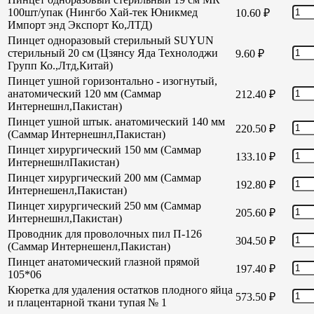
100шт/упак (Нингбо Хай-тек Юникмед
10.60
₽
Импорт энд Экспорт Ко,ЛТД)
Пинцет одноразовый стерильный SUYUN
стерильный 20 см (Цзянсу Яда Технолоджи
9.60
₽
Групп Ко.,Лтд,Китай)
Пинцет ушной горизонтально - изогнутый,
анатомический 120 мм (Саммар
212.40
₽
Интернешнл,Пакистан)
Пинцет ушной штык. анатомический 140 мм
220.50
₽
(Саммар Интернешнл,Пакистан)
Пинцет хирургический 150 мм (Саммар
133.10
₽
ИнтернешнлПакистан)
Пинцет хирургический 200 мм (Саммар
192.80
₽
Интернешенл,Пакистан)
Пинцет хирургический 250 мм (Саммар
205.60
₽
Интернешнл,Пакистан)
Проводник для проволочных пил П-126
304.50
₽
(Саммар Интернешенл,Пакистан)
Пинцет анатомический глазной прямой
197.40
₽
105*06
Кюретка для удаления остатков плодного яйца
573.50
₽
и плацентарной ткани тупая № 1