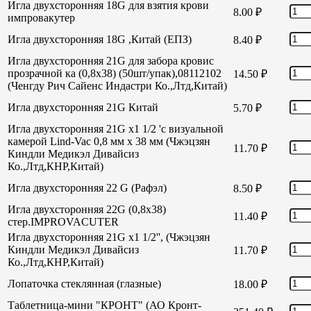
Игла двухсторонняя 18G для взятия крови
8.00
₽
импровакутер
Игла двухсторонняя 18G ,Китай (ЕПЗ)
8.40
₽
Игла двухсторонняя 21G для забора кровис
прозрачной ка (0,8х38) (50шт/упак),08112102
14.50
₽
(Ченгду Рич Сайенс Индастри Ко.,Лтд,Китай)
Игла двухсторонняя 21G Китай
5.70
₽
Игла двухсторонняя 21G х1 1/2 'с визуальной
камерой Lind-Vac 0,8 мм х 38 мм (Чжэцзян
11.70
₽
Киндли Медикэл Дивайсиз
Ко.,Лтд,КНР,Китай)
Игла двухсторонняя 22 G (Рафэл)
8.50
₽
Игла двухсторонняя 22G (0,8х38)
11.40
₽
стер.IMPROVACUTER
Игла двухсторонняя 21G х1 1/2'', (Чжэцзян
Киндли Медикэл Дивайсиз
11.70
₽
Ко.,Лтд,КНР,Китай)
Лопаточка стеклянная (глазные)
18.00
₽
Таблетница-мини "КРОНТ" (АО Кронт-