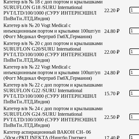
Катетер в/в № 18 с доп портом и крылышками
SURUFLON G18 /SURU International
22.20
₽
PVT/LTD/100/1000 (СУРУ ИНТЕРНЭШНЛ
ПиВиТи.ЛТД,Индия)
Катетер в/в № 20 Vogt Medical с
инъекционным портом и крыльями 100шт/уп
24.80
₽
(Фогт Медикал Фертриб ГмбХ,Германия)
Катетер в/в № 20 с доп портом и крылышками
SURUFLON G20/SURU International
22.00
₽
PVT/LTD/100/1000 (СУРУ ИНТЕРНЭШНЛ
ПиВиТи.ЛТД,Индия)
Катетер в/в № 22 Vogt Medical с
инъекционным портом и крыльями 100шт/уп
24.80
₽
(Фогт Медикал Фертриб ГмбХ,Германия)
Катетер в/в № 22 с доп портом и крылышками
SURUFLON G22 /SURU International
15.70
₽
PVT/LTD/100/1000 (СУРУ ИНТЕРНЭШНЛ
ПиВиТи.ЛТД,Индия)
Катетер в/в № 24 с доп портом и крылышками
SURUFLON G24 /SURU International
22.50
₽
PVT/LTD/100/1000 (СУРУ ИНТЕРНЭШНЛ
ПиВиТи.ЛТД,Индия)
Катетер аспирационный ВАКОН СН- 06
-50см сРКП INEKTA (Нингбо Гритмед
17.40
₽