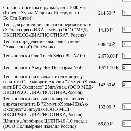
Стакан с носиком и ручкой, п/п, 1000 мл
(Янченг Хуида Медикал Инструментс
214.50
₽
Ко,Лтд,Китай)
Тест для ранней диагностики беременности
(ХГч-экспресс-ИХА в моче) (ООО "МЕД-
14.10
₽
ЭКСПРЕСС-ДИАГНОСТИКА", Россия)
Тест на определение алкоголя в слюне
638.40
₽
"Алкосенсор"(25шт/упак)
Тест-полоски One Touch Select Plus№100
2,678.00
₽
Тест-полоски Акку-Чек Перформа №50
1,521.10
₽
Тест-полоски на выяв.антител к вирусу
гепатита С в сыворотке крови "ИммуноХром-
142.50
₽
антиВГС-Экспресс" 25шт/упак. (ООО МЕД-
ЭКСПРЕСС-ДИАГНОСТИКА,Россия)
Тест-полоски на выявл. поверхн.антигена
вируса гепатита В "ИммуноХром-HBsAg-
132.00
₽
Экспресс"25шт/упак (ООО МЕД-
ЭКСПРЕСС-ДИАГНОСТИКА,Россия)
Штатив д/пробирок ШЛПП-10 (10 гнезд )
66.80
₽
(ООО Полимерные изделия,Россия)