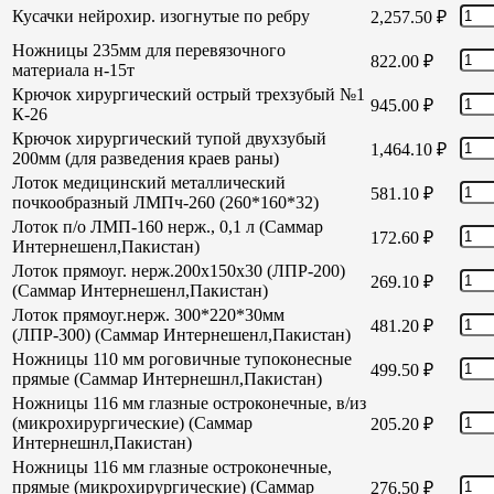
Кусачки нейрохир. изогнутые по ребру
2,257.50
₽
Ножницы 235мм для перевязочного
822.00
₽
материала н-15т
Крючок хирургический острый трехзубый №1
945.00
₽
К-26
Крючок хирургический тупой двухзубый
1,464.10
₽
200мм (для разведения краев раны)
Лоток медицинский металлический
581.10
₽
почкообразный ЛМПч-260 (260*160*32)
Лоток п/о ЛМП-160 нерж., 0,1 л (Саммар
172.60
₽
Интернешенл,Пакистан)
Лоток прямоуг. нерж.200х150х30 (ЛПР-200)
269.10
₽
(Саммар Интернешенл,Пакистан)
Лоток прямоуг.нерж. 300*220*30мм
481.20
₽
(ЛПР-300) (Саммар Интернешенл,Пакистан)
Ножницы 110 мм роговичные тупоконесные
499.50
₽
прямые (Саммар Интернешнл,Пакистан)
Ножницы 116 мм глазные остроконечные, в/из
(микрохирургические) (Саммар
205.20
₽
Интернешнл,Пакистан)
Ножницы 116 мм глазные остроконечные,
прямые (микрохирургические) (Саммар
276.50
₽