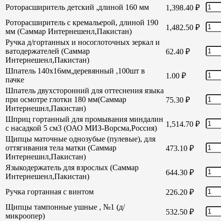
Роторасширитель детский ,длиной 160 мм
1,398.40
₽
Роторасширитель с кремальерой, длиной 190
1,482.50
₽
мм (Саммар Интернешенл,Пакистан)
Ручка д/гортанных и носоглоточных зеркал и
ватодержателей (Саммар
62.40
₽
Интернешенл,Пакистан)
Шпатель 140х16мм,деревянный ,100шт в
1.00
₽
пачке
Шпатель двухсторонний для оттеснения языка
при осмотре глотки 180 мм(Саммар
75.30
₽
Интернешнл,Пакистан)
Шприц гортанный для промывания миндалин
1,514.70
₽
с насадкой 5 см3 (ОАО МИЗ-Ворсма,Россия)
Щипцы маточные однозубые (пулевые), для
оттягивания тела матки (Саммар
473.10
₽
Интернешнл,Пакистан)
Языкодержатель для взрослых (Саммар
644.30
₽
Интернешенл,Пакистан)
Ручка гортанная с винтом
226.20
₽
Щипцы тампонные ушные , №1 (д/
532.50
₽
микроопер)