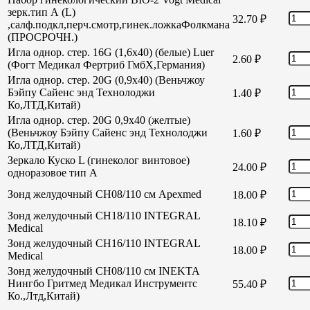
зерк.тип А (L)
32.70
₽
,салф.подкл,перч.смотр,гинек.ложкаФолкмана
(ПРОСРОЧН.)
Игла однор. стер. 16G (1,6х40) (белые) Luer
2.60
₽
(Фогт Медикал Фертриб ГмбХ,Германия)
Игла однор. стер. 20G (0,9х40) (Веньчжоу
Бэйпу Сайенс энд Технолоджи
1.40
₽
Ко,ЛТД,Китай)
Игла однор. стер. 20G 0,9х40 (желтые)
(Веньчжоу Бэйпу Сайенс энд Технолоджи
1.60
₽
Ко,ЛТД,Китай)
Зеркало Куско L (гинеколог винтовое)
24.00
₽
одноразовое тип А
Зонд желудочный СН08/110 см Apexmed
18.00
₽
Зонд желудочный СН18/110 INTEGRAL
18.10
₽
Medical
Зонд желудочный СН16/110 INTEGRAL
18.00
₽
Medical
Зонд желудочный СН08/110 см INEKTA
Нингбо Гритмед Медикал Инструментс
55.40
₽
Ко.,Лтд,Китай)