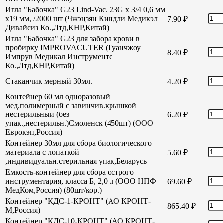
Игла "Бабочка" G23 Lind-Vac. 23G х 3/4 0,6 мм
х19 мм, /2000 шт (Чжэцзян Киндли Медикэл
7.90
₽
Дивайсиз Ко.,Лтд,КНР,Китай)
Игла "Бабочка" G23 для забора крови в
пробирку IMPROVACUTER (Гуанчжоу
8.40
₽
Импрув Медикал Инструментс
Ко.,Лтд,КНР,Китай)
Стаканчик мерный 30мл.
4.20
₽
Контейнер 60 мл одноразовый
мед.полимерный с завинчив.крышкой
нестерильный (без
6.20
₽
упак.,нестерильн.)Смоленск (450шт) (ООО
Еврокэп,Россия)
Контейнер 30мл для сбора биологического
материала с лопаткой
5.60
₽
,индивидуальн.стерильная упак,Беларусь
Емкость-контейнер для сбора острого
инструментария, класса Б, 2,0 л (ООО НПФ
69.60
₽
МедКом,Россия) (80шт/кор.)
Контейнер "КДС-1-КРОНТ" (АО КРОНТ-
865.40
₽
М,Россия)
Контейнер "КДС-10-КРОНТ" (АО КРОНТ-