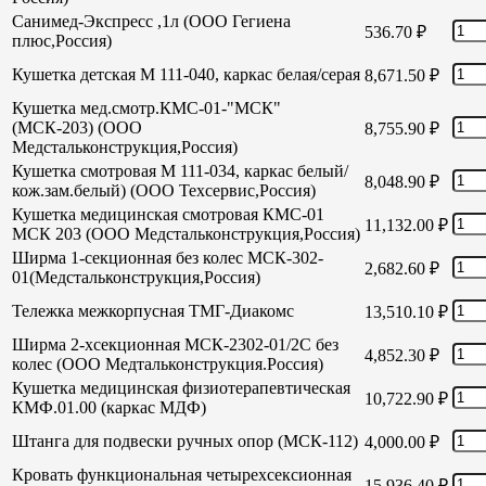
Санимед-Экспресс ,1л (ООО Гегиена
536.70
₽
плюс,Россия)
Кушетка детская М 111-040, каркас белая/серая
8,671.50
₽
Кушетка мед.смотр.КМС-01-"МСК"
(МСК-203) (ООО
8,755.90
₽
Медстальконструкция,Россия)
Кушетка смотровая М 111-034, каркас белый/
8,048.90
₽
кож.зам.белый) (ООО Техсервис,Россия)
Кушетка медицинская смотровая КМС-01
11,132.00
₽
МСК 203 (ООО Медстальконструкция,Россия)
Ширма 1-секционная без колес МСК-302-
2,682.60
₽
01(Медстальконструкция,Россия)
Тележка межкорпусная ТМГ-Диакомс
13,510.10
₽
Ширма 2-хсекционная МСК-2302-01/2С без
4,852.30
₽
колес (ООО Медтальконструкция.Россия)
Кушетка медицинская физиотерапевтическая
10,722.90
₽
КМФ.01.00 (каркас МДФ)
Штанга для подвески ручных опор (МСК-112)
4,000.00
₽
Кровать функциональная четырехсексионная
15,936.40
₽