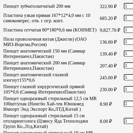
Пинцет зубчатолапчатый 200 мм
322.90
₽
Пластина узкая прямая 167*12*4,0 мм с 10
685.20
₽
самокомпрес. отв. с огр. конт.
Пластина сетчатая 80*180*0,6 мм (КОНМЕТ)
9,827.70
₽
Пила проволочная витая (Джигли) (ОАО
136.00
₽
МИЗ-Ворсма,Россия)
Пинцет анатомический 150 мм (Саммар
139.40
₽
Интернешенл,Пакистан)
Пинцет анатомический 200 мм (Саммар
207.40
₽
Интернешенл,Пакистан)
Пинцет анатомический глазной
245.00
₽
изогнут155*0,6
Пинцет глазной хирургический прямой
230.00
₽
105*0,6 (Саммар ИнтернешнлПакистан)
Пинцет одноразовый стерильный 12,5 см MR
100шт/упак (Нингбо Хай-тек Юникмед
8.90
₽
Импорт Энд Экспорт Ко,ЛТД,Китай )
Пинцет одноразовый стерильный 15 см
отоларинголога (Цзянсу Яда Технолоджи
8.00
₽
Групп Ко.,Лтд,Китай)
Пинцет одноразовый стерильный 19 см MR