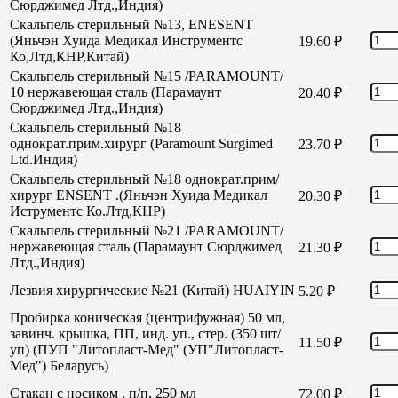
Сюрджимед Лтд.,Индия)
Скальпель стерильный №13, ENESENT
(Яньчэн Хуида Медикал Инструментс
19.60
₽
Ко,Лтд,КНР,Китай)
Скальпель стерильный №15 /PARAMOUNT/
10 нержавеющая сталь (Парамаунт
20.40
₽
Сюрджимед Лтд.,Индия)
Скальпель стерильный №18
однократ.прим.хирург (Paramount Surgimed
23.70
₽
Ltd.Индия)
Скальпель стерильный №18 однократ.прим/
хирург ENSENT .(Яньчэн Хуида Медикал
20.30
₽
Иструментс Ко.Лтд,КНР)
Скальпель стерильный №21 /PARAMOUNT/
нержавеющая сталь (Парамаунт Сюрджимед
21.30
₽
Лтд.,Индия)
Лезвия хирургические №21 (Китай) HUAIYIN
5.20
₽
Пробирка коническая (центрифужная) 50 мл,
завинч. крышка, ПП, инд. уп., стер. (350 шт/
11.50
₽
уп) (ПУП "Литопласт-Мед" (УП"Литопласт-
Мед") Беларусь)
Стакан с носиком , п/п, 250 мл
72.00
₽