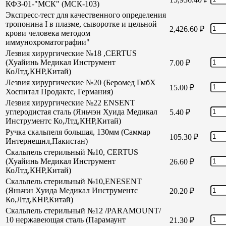
КФЗ-01-"МСК" (МСК-103)
Экспресс-тест для качественного определения
тропонина I в плазме, сыворотке и цельной
2,426.60
₽
крови человека методом
иммунохроматографии"
Лезвия хирургические №18 ,CERTUS
(Хуайинь Медикал Инструмент
7.00
₽
КоЛтд,КНР,Китай)
Лезвия хирургические №20 (Беромед ГмбХ
15.00
₽
Хоспитал Продактс, Германия)
Лезвия хирургические №22 ENSENT
углеродистая сталь (Яньчэн Хуида Медикал
5.40
₽
Инструментс Ко,Лтд,КНР,Китай)
Ручка скальпеля большая, 130мм (Саммар
105.30
₽
Интернешнл,Пакистан)
Скальпель стерильный №10, CERTUS
(Хуайинь Медикал Инструмент
26.60
₽
КоЛтд,КНР,Китай)
Скальпель стерильный №10,ENESENT
(Яньчэн Хуида Медикал Инструментс
20.20
₽
Ко,Лтд,КНР,Китай)
Скальпель стерильный №12 /PARAMOUNT/
10 нержавеющая сталь (Парамаунт
21.30
₽