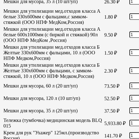
Мешки для мусора, 35 л (10 шт/уп)
26.30
₽
Мешки для утилизации мед.отходов класса А
белые 330х600мм с фальцами,с замком-
1.80
₽
стяжкой (ООО НПФ МедКом,Россия)
Мешки для утилизации мед.отходов класса А
белые 600х1000мм (с биркой и стяжкой) 90л
9.50
₽
(ООО НПФ МедКом ,Россия)
Мешки для утилизации мед.отходов класса Б
Желтые 330х600мм с фальцами, 10 л (ООО
1.50
₽
НПФ Медком,Россия)
Мешки для утилизации мед.отходов класса Б
Желтые 330х600мм с фальцами, с замком-
2.30
₽
стяжкой, 10 л (ООО НПФ Медком,Россия)
Мешки для мусора, 60 л (20 шт/уп)
73.50
₽
Мешки для мусора, 120 л (10 шт/уп)
52.50
₽
Мешки для мусора, 35 л (20 шт/уп)
37.50
₽
Тележка (тумбочка) медицинская модель BLQ
5,933.80
₽
015
Крем для рук "Ухажер" 125мл.(производство
141.70
₽
Россия)