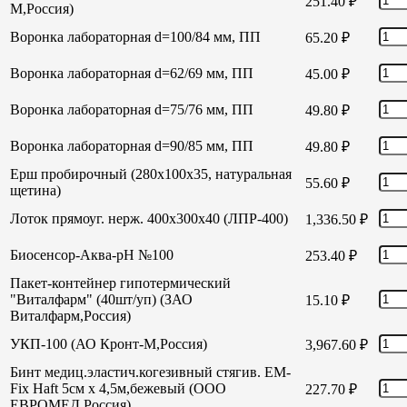
251.40
₽
М,Россия)
Воронка лабораторная d=100/84 мм, ПП
65.20
₽
Воронка лабораторная d=62/69 мм, ПП
45.00
₽
Воронка лабораторная d=75/76 мм, ПП
49.80
₽
Воронка лабораторная d=90/85 мм, ПП
49.80
₽
Ерш пробирочный (280х100х35, натуральная
55.60
₽
щетина)
Лоток прямоуг. нерж. 400х300х40 (ЛПР-400)
1,336.50
₽
Биосенсор-Аква-рН №100
253.40
₽
Пакет-контейнер гипотермический
"Виталфарм" (40шт/уп) (ЗАО
15.10
₽
Виталфарм,Россия)
УКП-100 (АО Кронт-М,Россия)
3,967.60
₽
Бинт медиц.эластич.когезивный стягив. EM-
Fix Haft 5см х 4,5м,бежевый (ООО
227.70
₽
ЕВРОМЕД,Россия)