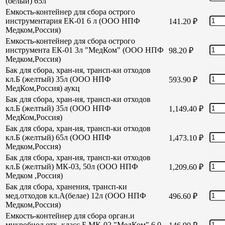
(белый) 65л
Емкость-контейнер для сбора острого
инструментария ЕК-01 6 л (ООО НПФ
141.20
₽
Медком,Россия)
Емкость-контейнер для сбора острого
инструмента ЕК-01 3л "МедКом" (ООО НПФ
98.20
₽
Медком,Россия)
Бак для сбора, хран-ия, трансп-ки отходов
кл.Б (желтый) 35л (ООО НПФ
593.90
₽
МедКом,Россия) аукц
Бак для сбора, хран-ия, трансп-ки отходов
кл.Б (желтый) 35л (ООО НПФ
1,149.40
₽
МедКом,Россия)
Бак для сбора, хран-ия, трансп-ки отходов
кл.Б (желтый) 65л (ООО НПФ
1,473.10
₽
Медком,Россия)
Бак для сбора, хран-ия, трансп-ки отходов
кл.Б (желтый) МК-03, 50л (ООО НПФ
1,209.60
₽
Медком ,Россия)
Бак для сбора, хранения, трансп-ки
мед.отходов кл.А(белае) 12л (ООО НПФ
496.60
₽
Медком,Россия)
Емкость-контейнер для сбора орган.и
микробиол отх. класс Б МК-02 "МедКом" 6,0