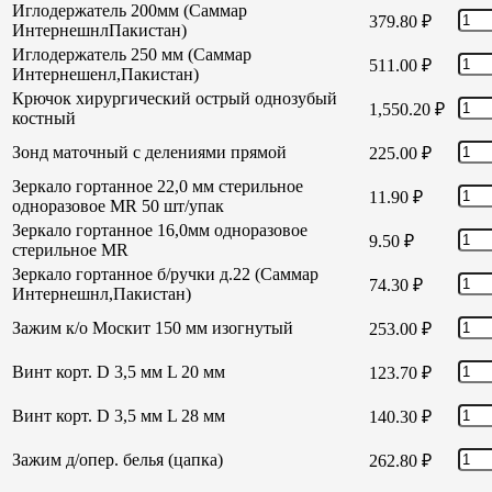
Иглодержатель 200мм (Саммар
379.80
₽
ИнтернешнлПакистан)
Иглодержатель 250 мм (Саммар
511.00
₽
Интернешенл,Пакистан)
Крючок хирургический острый однозубый
1,550.20
₽
костный
Зонд маточный с делениями прямой
225.00
₽
Зеркало гортанное 22,0 мм стерильное
11.90
₽
одноразовое MR 50 шт/упак
Зеркало гортанное 16,0мм одноразовое
9.50
₽
стерильное MR
Зеркало гортанное б/ручки д.22 (Саммар
74.30
₽
Интернешнл,Пакистан)
Зажим к/о Москит 150 мм изогнутый
253.00
₽
Винт корт. D 3,5 мм L 20 мм
123.70
₽
Винт корт. D 3,5 мм L 28 мм
140.30
₽
Зажим д/опер. белья (цапка)
262.80
₽