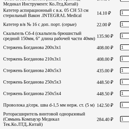
Медикал Инструментс Ко.Лтд,Китай)
Катетер аспирационный с в.к. 05 СН 53 см
14.10
₽
стерильный Вакон .INTEGRAL Medical
Катетер в/в № 16 с доп. порт. (серые)
22.00
₽
Скальпель Сб-4 (скальпель брюшистый
135.90
₽
средний 150мм, 6" длина рабочей части 40мм)
Стержень Богданова 200х3х1
408.00
₽
Стержень Богданова 210х3х1
408.00
₽
Стержень Богданова 240х5х3
435.00
₽
Стержень Богданова 250х5х3
448.50
₽
Стержень Богданова 250х5х4
448.50
₽
Проволока д/серк. шва d-1,5 мм нерж. ст. (5 м)
142.50
₽
Роторасширитель винтовой одноразовый
(Сямынь Компауэр Медикал
284.40
₽
Тек.Ко.ЛТД,.Китай)