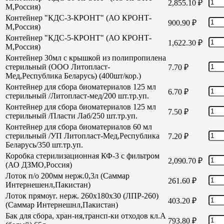
2,855.10
₽
М,Россия)
Контейнер "КДС-3-КРОНТ" (АО КРОНТ-
900.90
₽
М,Россия)
Контейнер "КДС-5-КРОНТ" (АО КРОНТ-
1,622.30
₽
М,Россия)
Контейнер 30мл с крышкой из полипропилена
стерильный (ООО Литопласт-
7.70
₽
Мед,Республика Беларусь) (400шт/кор.)
Контейнер для сбора биоматериалов 125 мл
6.70
₽
стерильный /Литопласт-мед/200 шт.тр.уп.
Контейнер для сбора биоматериалов 125 мл
7.50
₽
стерильный /Пласти Лаб/250 шт.тр.уп.
Контейнер для сбора биоматериалов 60 мл
стерильный /УП Литопласт-Мед,Республика
7.20
₽
Беларусь/350 шт.тр.уп.
Коробка стерилизационная КФ-3 с фильтром
2,090.70
₽
(АО ДЗМО,Россия)
Лоток п/о 200мм нерж.0,3л (Саммар
261.60
₽
Интернешенл,Пакистан)
Лоток прямоуг. нерж. 260х180х30 (ЛПР-260)
403.20
₽
(Саммар Интернешнл,Пакистан)
Бак для сбора, хран-ия,трансп-ки отходов кл.А
793.80
₽