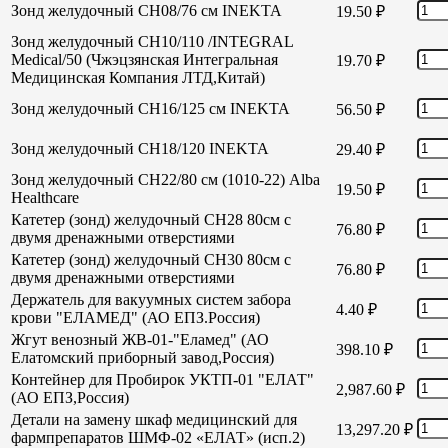
Зонд желудочный СН08/76 см INEKTA
19.50
₽
Зонд желудочный СН10/110 /INTEGRAL
Medical/50 (Чжэцзянская Интегральная
19.70
₽
Медицинская Компания ЛТД,Китай)
Зонд желудочный СН16/125 см INEKTA
56.50
₽
Зонд желудочный СН18/120 INEKTA
29.40
₽
Зонд желудочный СН22/80 см (1010-22) Alba
19.50
₽
Healthcare
Катетер (зонд) желудочный СН28 80см с
76.80
₽
двумя дренажными отверстиями
Катетер (зонд) желудочный СН30 80см с
76.80
₽
двумя дренажными отверстиями
Держатель для вакуумных систем забора
4.40
₽
крови "ЕЛАМЕД" (АО ЕПЗ.Россия)
Жгут венозный ЖВ-01-"Еламед" (АО
398.10
₽
Елатомский приборный завод,Россия)
Контейнер для Пробирок УКТП-01 "ЕЛАТ"
2,987.60
₽
(АО ЕПЗ,Россия)
Детали на замену шкаф медицинский для
13,297.20
₽
фармпрепаратов ШМФ-02 «ЕЛАТ» (исп.2)