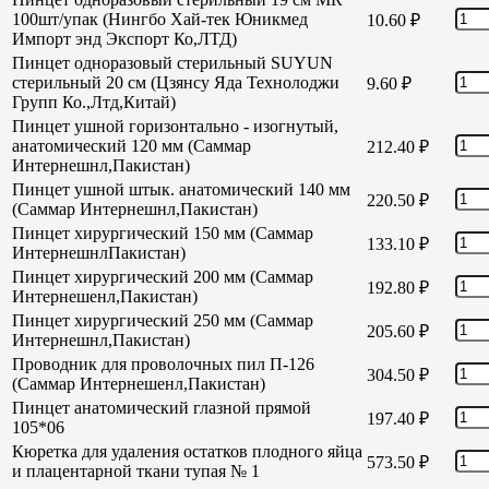
100шт/упак (Нингбо Хай-тек Юникмед
10.60
₽
Импорт энд Экспорт Ко,ЛТД)
Пинцет одноразовый стерильный SUYUN
стерильный 20 см (Цзянсу Яда Технолоджи
9.60
₽
Групп Ко.,Лтд,Китай)
Пинцет ушной горизонтально - изогнутый,
анатомический 120 мм (Саммар
212.40
₽
Интернешнл,Пакистан)
Пинцет ушной штык. анатомический 140 мм
220.50
₽
(Саммар Интернешнл,Пакистан)
Пинцет хирургический 150 мм (Саммар
133.10
₽
ИнтернешнлПакистан)
Пинцет хирургический 200 мм (Саммар
192.80
₽
Интернешенл,Пакистан)
Пинцет хирургический 250 мм (Саммар
205.60
₽
Интернешнл,Пакистан)
Проводник для проволочных пил П-126
304.50
₽
(Саммар Интернешенл,Пакистан)
Пинцет анатомический глазной прямой
197.40
₽
105*06
Кюретка для удаления остатков плодного яйца
573.50
₽
и плацентарной ткани тупая № 1