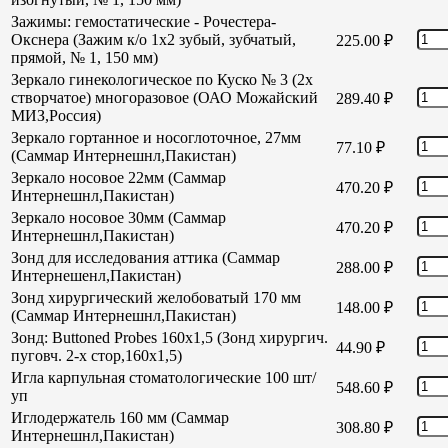
Зажимы: гемостатические - Рочестера-
Окснера (Зажим к/о 1х2 зубый, зубчатый,
225.00
₽
прямой, № 1, 150 мм)
Зеркало гинекологическое по Куско № 3 (2х
створчатое) многоразовое (ОАО Можайский
289.40
₽
МИЗ,Россия)
Зеркало гортанное и носоглоточное, 27мм
77.10
₽
(Саммар Интернешнл,Пакистан)
Зеркало носовое 22мм (Саммар
470.20
₽
Интернешнл,Пакистан)
Зеркало носовое 30мм (Саммар
470.20
₽
Интернешнл,Пакистан)
Зонд для исследования аттика (Саммар
288.00
₽
Интернешенл,Пакистан)
Зонд хирургический желобоватый 170 мм
148.00
₽
(Саммар Интернешнл,Пакистан)
Зонд: Buttoned Probes 160х1,5 (Зонд хирургич.
44.90
₽
пуговч. 2-х стор,160х1,5)
Игла карпульная стоматологические 100 шт/
548.60
₽
уп
Иглодержатель 160 мм (Саммар
308.80
₽
Интернешнл,Пакистан)