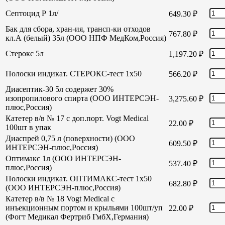
Септоцид Р 1л/
649.30
₽
Бак для сбора, хран-ия, трансп-ки отходов
767.80
₽
кл.А (белый) 35л (ООО НПФ МедКом,Россия)
Стерокс 5л
1,197.20
₽
Полоски индикат. СТЕРОКС-тест 1х50
566.20
₽
Диасептик-30 5л содержет 30%
изопропилового спирта (ООО ИНТЕРСЭН-
3,275.60
₽
плюс,Россия)
Катетер в/в № 17 с доп.порт. Vogt Medical
22.00
₽
100шт в упак
Диаспрей 0,75 л (поверхности) (ООО
609.50
₽
ИНТЕРСЭН-плюс,Россия)
Оптимакс 1л (ООО ИНТЕРСЭН-
537.40
₽
плюс,Россия)
Полоски индикат. ОПТИМАКС-тест 1х50
682.80
₽
(ООО ИНТЕРСЭН-плюс,Россия)
Катетер в/в № 18 Vogt Medical с
инъекционным портом и крыльями 100шт/уп
22.00
₽
(Фогт Медикал Фертриб ГмбХ,Германия)