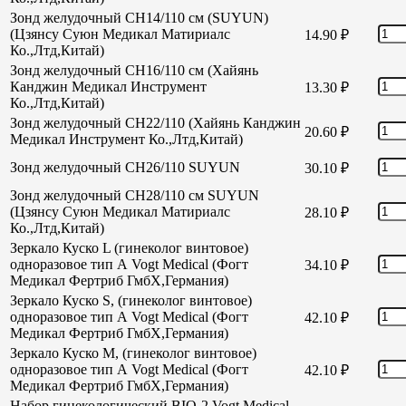
Зонд желудочный CH14/110 см (SUYUN)
(Цзянсу Суюн Медикал Матириалс
14.90
₽
Ко.,Лтд,Китай)
Зонд желудочный CH16/110 см (Хайянь
Канджин Медикал Инструмент
13.30
₽
Ко.,Лтд,Китай)
Зонд желудочный СН22/110 (Хайянь Канджин
20.60
₽
Медикал Инструмент Ко.,Лтд,Китай)
Зонд желудочный СН26/110 SUYUN
30.10
₽
Зонд желудочный СН28/110 см SUYUN
(Цзянсу Суюн Медикал Матириалс
28.10
₽
Ко.,Лтд,Китай)
Зеркало Куско L (гинеколог винтовое)
одноразовое тип А Vogt Medical (Фогт
34.10
₽
Медикал Фертриб ГмбХ,Германия)
Зеркало Куско S, (гинеколог винтовое)
одноразовое тип А Vogt Medical (Фогт
42.10
₽
Медикал Фертриб ГмбХ,Германия)
Зеркало Куско М, (гинеколог винтовое)
одноразовое тип А Vogt Medical (Фогт
42.10
₽
Медикал Фертриб ГмбХ,Германия)
Набор гинекологический BIO-2 Vogt Medical