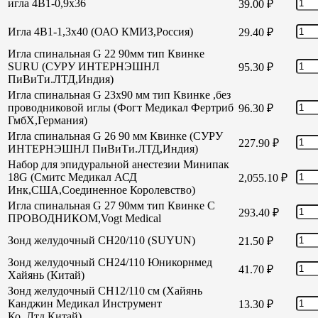
игла 4В1-0,9х36
39.00
₽
Игла 4В1-1,3х40 (ОАО КМИЗ,Россия)
29.40
₽
Игла спинальная G 22 90мм тип Квинке
SURU (СУРУ ИНТЕРНЭШНЛ
95.30
₽
ПиВиТи.ЛТД,Индия)
Игла спинальная G 23х90 мм тип Квинке ,без
проводниковой иглы (Фогт Медикал Фертриб
96.30
₽
ГмбХ,Германия)
Игла спинальная G 26 90 мм Квинке (СУРУ
227.90
₽
ИНТЕРНЭШНЛ ПиВиТи.ЛТД,Индия)
Набор для эпидуральной анестезии Минипак
18G (Смитс Медикал АСД
2,055.10
₽
Инк,США,Соединенное Королевство)
Игла спинальная G 27 90мм тип Квинке С
293.40
₽
ПРОВОДНИКОМ,Vogt Medical
Зонд желудочный СН20/110 (SUYUN)
21.50
₽
Зонд желудочный СН24/110 Юникорнмед
41.70
₽
Хайянь (Китай)
Зонд желудочный CH12/110 см (Хайянь
Канджин Медикал Инструмент
13.30
₽
Ко.,Лтд,Китай)