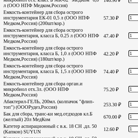
146.90
₽
л (ООО НПФ Медком,Россия)
Емкость-контейнер для сбора острого
инструментария ЕК-01 0,5 л (ООО НПФ
57.30
₽
Медком,Россия) (200шт/кор.)
Емкость-контейнер для сбора острого
инструментария, класса Б, 0.25 л (ООО НПФ
47.40
₽
Медком,Россия)
Емкость-контейнер для сбора острого
инструментария, класса Б, 1,0 л (ООО НПФ
42.20
₽
Медком,Россия) (180шт/кор.)
Емкость-контейнер для сбора острого
инструментария, класса Б, 1,5 л (ООО НПФ
74.40
₽
Медком,Россия)
Емкость-контейнер для сбора орган.и
микробиол отх.3л. (ООО НПФ
75.20
₽
Медком,Россия)
Абактерил-ГЕЛЬ, 200мл. (колпачок "флип-
253.30
₽
топ") (ОООРудез,Россия)
Бак для сбора, транс-ки мед.отдходов кл.Б
670.00
₽
(желтый) 20л МедКом
Катетер аспирационный с в.к. 18 СН .дл. 50
12.60
₽
(Капкон) SUYUN