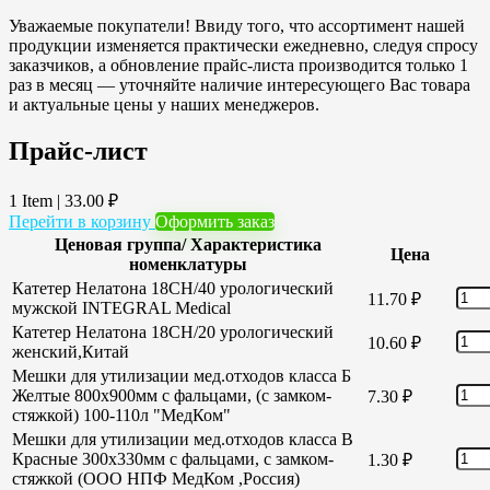
Уважаемые покупатели! Ввиду того, что ассортимент нашей
продукции изменяется практически ежедневно, следуя спросу
заказчиков, а обновление прайс-листа производится только 1
раз в месяц — уточняйте наличие интересующего Вас товара
и актуальные цены у наших менеджеров.
Прайс-лист
1 Item
|
33.00
₽
Перейти в корзину
Оформить заказ
Ценовая группа/ Характеристика
Цена
номенклатуры
Катетер Нелатона 18CH/40 урологический
11.70
₽
мужской INTEGRAL Medical
Катетер Нелатона 18CH/20 урологический
10.60
₽
женский,Китай
Мешки для утилизации мед.отходов класса Б
Желтые 800х900мм с фальцами, (с замком-
7.30
₽
стяжкой) 100-110л "МедКом"
Мешки для утилизации мед.отходов класса В
Красные 300х330мм с фальцами, с замком-
1.30
₽
стяжкой (ООО НПФ МедКом ,Россия)