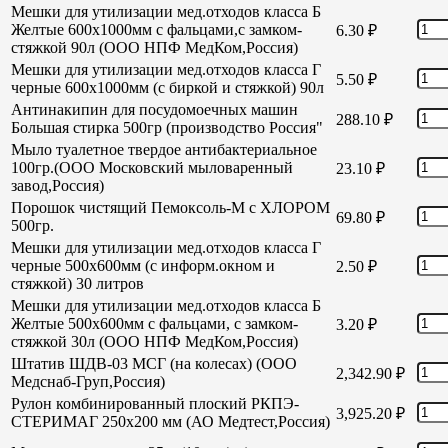
Мешки для утилизации мед.отходов класса Б
Желтые 600х1000мм с фальцами,с замком-
6.30
₽
стяжкой 90л (ООО НПФ МедКом,Россия)
Мешки для утилизации мед.отходов класса Г
5.50
₽
черные 600х1000мм (с биркой и стяжкой) 90л
Антинакипин для посудомоечных машин
288.10
₽
Большая стирка 500гр (производство Россия"
Мыло туалетное твердое антибактериальное
100гр.(ООО Московский мыловаренный
23.10
₽
завод,Россия)
Порошок чистящий Пемоксоль-М с ХЛОРОМ
69.80
₽
500гр.
Мешки для утилизации мед.отходов класса Г
черные 500х600мм (с информ.окном и
2.50
₽
стяжкой) 30 литров
Мешки для утилизации мед.отходов класса Б
Желтые 500х600мм с фальцами, с замком-
3.20
₽
стяжкой 30л (ООО НПФ МедКом,Россия)
Штатив ШДВ-03 МСГ (на колесах) (ООО
2,342.90
₽
Медснаб-Груп,Россия)
Рулон комбинированный плоский РКПЭ-
3,925.20
₽
СТЕРИМАГ 250х200 мм (АО Медтест,Россия)