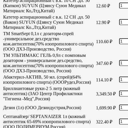
Катетер аспирационный с в.к. 10 СН .дл. 50
(Капкон) SUYUN (Цзянсу Суюн Медикал
12.60
₽
Матириалс Ко,Лтд,Китай)
Катетер аспирационный с в.к. 12 СН .дл. 50
(Вакон) SUYUN (Цзянсу Суюн Медикал
12.90
₽
Матириалс Ко.,Лтд,Китай)
TM SmartSept 0,1л с дозаторм-спрей
-универсальное дез.средство
110.60
₽
кож.антисептик(70% изопропилового спирта)
(ООО ДХЗ-Производство, Россия)
TM УЛЬТИМАКС ГЕЛЬ 0,9л с помповым
дозатором - универсальное дез.средство,
347.60
₽
кож.антисептик(70% изопропилового спирта)
(ООО ДХЗ-Производство, Россия)
Абактерил-АКТИВ, 50 мл. (спрей)(64%
114.10
₽
изопропилового спирта) (ОООРудез,Россия)
Бриллиантовые руки-2 5 литр (кожный
антисептик) (ЗАО Центр Профилактики
3,349.50
₽
"Гигиена -Мед",Россия)
Дезин (1л) (ООО Дезиндустрия,Россия)
1,699.90
₽
Септанайзер/ SEPTANAIZER 1л (кожный
антисептик 65-69% изопропилового спирта)
322.40
₽
(ООО ПОЛИМЕРИУМ,Россия)