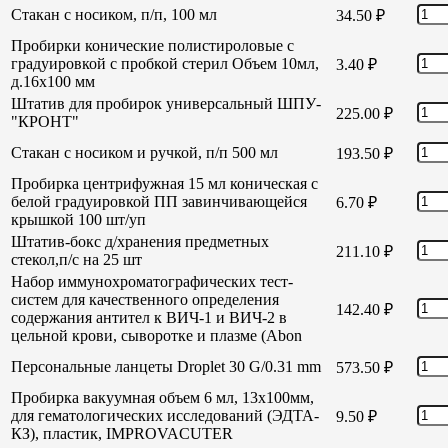
Стакан с носиком, п/п, 100 мл
34.50
₽
Пробирки конические полистироловые с
градуировкой с пробкой стерил Объем 10мл,
3.40
₽
д.16х100 мм
Штатив для пробирок универсальный ШПУ-
225.00
₽
"КРОНТ"
Стакан с носиком и ручкой, п/п 500 мл
193.50
₽
Пробирка центрифужная 15 мл коническая с
белой градуировкой ПП завинчивающейся
6.70
₽
крышкой 100 шт/уп
Штатив-бокс д/хранения предметных
211.10
₽
стекол,п/с на 25 шт
Набор иммунохроматографических тест-
систем для качественного определения
142.40
₽
содержания антител к ВИЧ-1 и ВИЧ-2 в
цельной крови, сыворотке и плазме (Abon
Персональные ланцеты Droplet 30 G/0.31 mm
573.50
₽
Пробирка вакуумная объем 6 мл, 13х100мм,
для гематологических исследований (ЭДТА-
9.50
₽
КЗ), пластик, IMPROVACUTER