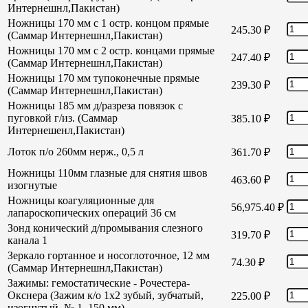
Интернешнл,Пакистан)
Ножницы 170 мм с 1 остр. концом прямые
245.30
₽
(Саммар Интернешнл,Пакистан)
Ножницы 170 мм с 2 остр. концами прямые
247.40
₽
(Саммар Интернешнл,Пакистан)
Ножницы 170 мм тупоконечные прямые
239.30
₽
(Саммар Интернешнл,Пакистан)
Ножницы 185 мм д/разреза повязок с
пуговкой г/из. (Саммар
385.10
₽
Интернешенл,Пакистан)
Лоток п/о 260мм нерж., 0,5 л
361.70
₽
Ножницы 110мм глазные для снятия швов
463.60
₽
изогнутые
Ножницы коагуляционные для
56,975.40
₽
лапароскопических операций 36 см
Зонд конический д/промывания слезного
319.70
₽
канала 1
Зеркало гортанное и носоглоточное, 12 мм
74.30
₽
(Саммар Интернешнл,Пакистан)
Зажимы: гемостатические - Рочестера-
Окснера (Зажим к/о 1х2 зубый, зубчатый,
225.00
₽
изогнутый, № 1, 150 мм)