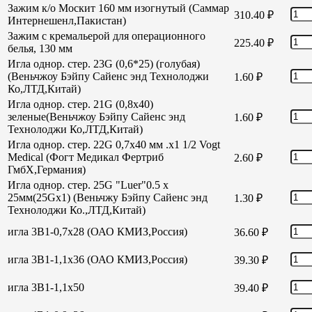
Зажим к/о Москит 160 мм изогнутый (Саммар
310.40
₽
Интернешенл,Пакистан)
Зажим с кремальерой для операционного
225.40
₽
белья, 130 мм
Игла однор. стер. 23G (0,6*25) (голубая)
(Веньчжоу Бэйпу Сайенс энд Технолоджи
1.60
₽
Ко,ЛТД,Китай)
Игла однор. стер. 21G (0,8х40)
зеленые(Веньчжоу Бэйпу Сайенс энд
1.60
₽
Технолоджи Ко,ЛТД,Китай)
Игла однор. стер. 22G 0,7х40 мм .х1 1/2 Vogt
Medical (Фогт Медикал Фертриб
2.60
₽
ГмбХ,Германия)
Игла однор. стер. 25G "Luer"0.5 х
25мм(25Gх1) (Веньчжу Бэйпу Сайенс энд
1.30
₽
Технолоджи Ко.,ЛТД,Китай)
игла 3В1-0,7х28 (ОАО КМИЗ,Россия)
36.60
₽
игла 3В1-1,1х36 (ОАО КМИЗ,Россия)
39.30
₽
игла 3В1-1,1х50
39.40
₽