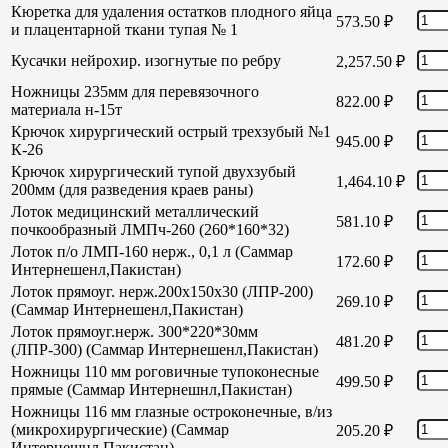
Кюретка для удаления остатков плодного яйца
573.50
₽
и плацентарной ткани тупая № 1
Кусачки нейрохир. изогнутые по ребру
2,257.50
₽
Ножницы 235мм для перевязочного
822.00
₽
материала н-15т
Крючок хирургический острый трехзубый №1
945.00
₽
К-26
Крючок хирургический тупой двухзубый
1,464.10
₽
200мм (для разведения краев раны)
Лоток медицинский металлический
581.10
₽
почкообразный ЛМПч-260 (260*160*32)
Лоток п/о ЛМП-160 нерж., 0,1 л (Саммар
172.60
₽
Интернешенл,Пакистан)
Лоток прямоуг. нерж.200х150х30 (ЛПР-200)
269.10
₽
(Саммар Интернешенл,Пакистан)
Лоток прямоуг.нерж. 300*220*30мм
481.20
₽
(ЛПР-300) (Саммар Интернешенл,Пакистан)
Ножницы 110 мм роговичные тупоконесные
499.50
₽
прямые (Саммар Интернешнл,Пакистан)
Ножницы 116 мм глазные остроконечные, в/из
(микрохирургические) (Саммар
205.20
₽
Интернешнл,Пакистан)