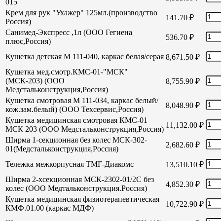
015
Крем для рук "Ухажер" 125мл.(производство
141.70
₽
Россия)
Санимед-Экспресс ,1л (ООО Гегиена
536.70
₽
плюс,Россия)
Кушетка детская М 111-040, каркас белая/серая
8,671.50
₽
Кушетка мед.смотр.КМС-01-"МСК"
(МСК-203) (ООО
8,755.90
₽
Медстальконструкция,Россия)
Кушетка смотровая М 111-034, каркас белый/
8,048.90
₽
кож.зам.белый) (ООО Техсервис,Россия)
Кушетка медицинская смотровая КМС-01
11,132.00
₽
МСК 203 (ООО Медстальконструкция,Россия)
Ширма 1-секционная без колес МСК-302-
2,682.60
₽
01(Медстальконструкция,Россия)
Тележка межкорпусная ТМГ-Диакомс
13,510.10
₽
Ширма 2-хсекционная МСК-2302-01/2С без
4,852.30
₽
колес (ООО Медтальконструкция.Россия)
Кушетка медицинская физиотерапевтическая
10,722.90
₽
КМФ.01.00 (каркас МДФ)