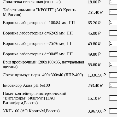
Лопаточка стеклянная (глазные)
18.00
₽
Таблетница-мини "КРОНТ" (АО Кронт-
251.40
₽
М,Россия)
Воронка лабораторная d=100/84 мм, ПП
65.20
₽
Воронка лабораторная d=62/69 мм, ПП
45.00
₽
Воронка лабораторная d=75/76 мм, ПП
49.80
₽
Воронка лабораторная d=90/85 мм, ПП
49.80
₽
Ерш пробирочный (280х100х35, натуральная
55.60
₽
щетина)
Лоток прямоуг. нерж. 400х300х40 (ЛПР-400)
1,336.50
₽
Биосенсор-Аква-рН №100
253.40
₽
Пакет-контейнер гипотермический
"Виталфарм" (40шт/уп) (ЗАО
15.10
₽
Виталфарм,Россия)
УКП-100 (АО Кронт-М,Россия)
3,967.60
₽