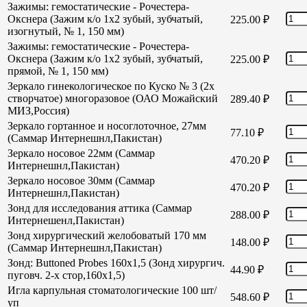
Зажимы: гемостатические - Рочестера-
Окснера (Зажим к/о 1х2 зубый, зубчатый,
225.00
₽
изогнутый, № 1, 150 мм)
Зажимы: гемостатические - Рочестера-
Окснера (Зажим к/о 1х2 зубый, зубчатый,
225.00
₽
прямой, № 1, 150 мм)
Зеркало гинекологическое по Куско № 3 (2х
створчатое) многоразовое (ОАО Можайский
289.40
₽
МИЗ,Россия)
Зеркало гортанное и носоглоточное, 27мм
77.10
₽
(Саммар Интернешнл,Пакистан)
Зеркало носовое 22мм (Саммар
470.20
₽
Интернешнл,Пакистан)
Зеркало носовое 30мм (Саммар
470.20
₽
Интернешнл,Пакистан)
Зонд для исследования аттика (Саммар
288.00
₽
Интернешенл,Пакистан)
Зонд хирургический желобоватый 170 мм
148.00
₽
(Саммар Интернешнл,Пакистан)
Зонд: Buttoned Probes 160х1,5 (Зонд хирургич.
44.90
₽
пуговч. 2-х стор,160х1,5)
Игла карпульная стоматологические 100 шт/
548.60
₽
уп