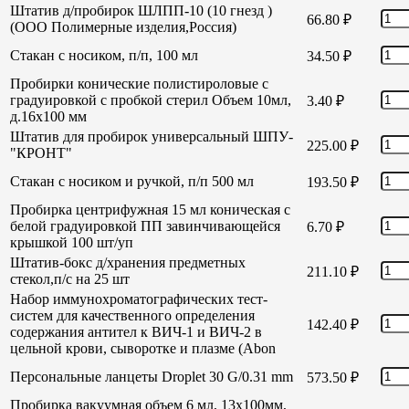
Штатив д/пробирок ШЛПП-10 (10 гнезд )
66.80
₽
(ООО Полимерные изделия,Россия)
Стакан с носиком, п/п, 100 мл
34.50
₽
Пробирки конические полистироловые с
градуировкой с пробкой стерил Объем 10мл,
3.40
₽
д.16х100 мм
Штатив для пробирок универсальный ШПУ-
225.00
₽
"КРОНТ"
Стакан с носиком и ручкой, п/п 500 мл
193.50
₽
Пробирка центрифужная 15 мл коническая с
белой градуировкой ПП завинчивающейся
6.70
₽
крышкой 100 шт/уп
Штатив-бокс д/хранения предметных
211.10
₽
стекол,п/с на 25 шт
Набор иммунохроматографических тест-
систем для качественного определения
142.40
₽
содержания антител к ВИЧ-1 и ВИЧ-2 в
цельной крови, сыворотке и плазме (Abon
Персональные ланцеты Droplet 30 G/0.31 mm
573.50
₽
Пробирка вакуумная объем 6 мл, 13х100мм,