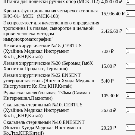
Штанга для подвески ручных опор (МСК-112)
4,000.00
₽
Кровать функциональная четырехсексионная
15,936.40
₽
КФЗ-01-"МСК" (МСК-103)
Экспресс-тест для качественного определения
тропонина I в плазме, сыворотке и цельной
2,426.60
₽
крови человека методом
иммунохроматографии"
Лезвия хирургические №18 ,CERTUS
(Хуайинь Медикал Инструмент
7.00
₽
КоЛтд,КНР,Китай)
Лезвия хирургические №20 (Беромед ГмбХ
15.00
₽
Хоспитал Продактс, Германия)
Лезвия хирургические №22 ENSENT
углеродистая сталь (Яньчэн Хуида Медикал
5.40
₽
Инструментс Ко,Лтд,КНР,Китай)
Ручка скальпеля большая, 130мм (Саммар
105.30
₽
Интернешнл,Пакистан)
Скальпель стерильный №10, CERTUS
(Хуайинь Медикал Инструмент
26.60
₽
КоЛтд,КНР,Китай)
Скальпель стерильный №10,ENESENT
(Яньчэн Хуида Медикал Инструментс
20.20
₽
Ко,Лтд,КНР,Китай)