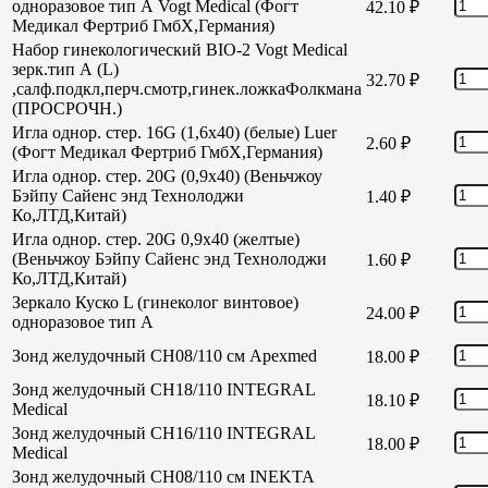
одноразовое тип А Vogt Medical (Фогт
42.10
₽
Медикал Фертриб ГмбХ,Германия)
Набор гинекологический BIO-2 Vogt Medical
зерк.тип А (L)
32.70
₽
,салф.подкл,перч.смотр,гинек.ложкаФолкмана
(ПРОСРОЧН.)
Игла однор. стер. 16G (1,6х40) (белые) Luer
2.60
₽
(Фогт Медикал Фертриб ГмбХ,Германия)
Игла однор. стер. 20G (0,9х40) (Веньчжоу
Бэйпу Сайенс энд Технолоджи
1.40
₽
Ко,ЛТД,Китай)
Игла однор. стер. 20G 0,9х40 (желтые)
(Веньчжоу Бэйпу Сайенс энд Технолоджи
1.60
₽
Ко,ЛТД,Китай)
Зеркало Куско L (гинеколог винтовое)
24.00
₽
одноразовое тип А
Зонд желудочный СН08/110 см Apexmed
18.00
₽
Зонд желудочный СН18/110 INTEGRAL
18.10
₽
Medical
Зонд желудочный СН16/110 INTEGRAL
18.00
₽
Medical
Зонд желудочный СН08/110 см INEKTA