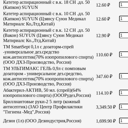
Катетер аспирационный с в.к. 18 СН .дл. 50
12.60
₽
(Капкон) SUYUN
Катетер аспирационный с в.к. 10 СН .дл. 50
(Капкон) SUYUN (Цзянсу Суюн Медикал
12.60
₽
Матириалс Ко,Лтд,Китай)
Катетер аспирационный с в.к. 12 СН .дл. 50
(Вакон) SUYUN (Цзянсу Суюн Медикал
12.90
₽
Матириалс Ко.,Лтд,Китай)
TM SmartSept 0,1л с дозаторм-спрей
-универсальное дез.средство
110.60
₽
кож.антисептик(70% изопропилового спирта)
(ООО ДХЗ-Производство, Россия)
TM УЛЬТИМАКС ГЕЛЬ 0,9л с помповым
дозатором - универсальное дез.средство,
347.60
₽
кож.антисептик(70% изопропилового спирта)
(ООО ДХЗ-Производство, Россия)
Абактерил-АКТИВ, 50 мл. (спрей)(64%
114.10
₽
изопропилового спирта) (ОООРудез,Россия)
Бриллиантовые руки-2 5 литр (кожный
антисептик) (ЗАО Центр Профилактики
3,349.50
₽
"Гигиена -Мед",Россия)
Дезин (1л) (ООО Дезиндустрия,Россия)
1,699.90
₽