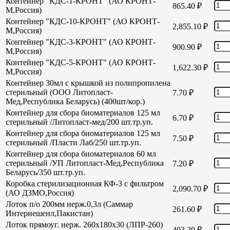
Контейнер "КДС-1-КРОНТ" (АО КРОНТ-
865.40
₽
М,Россия)
Контейнер "КДС-10-КРОНТ" (АО КРОНТ-
2,855.10
₽
М,Россия)
Контейнер "КДС-3-КРОНТ" (АО КРОНТ-
900.90
₽
М,Россия)
Контейнер "КДС-5-КРОНТ" (АО КРОНТ-
1,622.30
₽
М,Россия)
Контейнер 30мл с крышкой из полипропилена
стерильный (ООО Литопласт-
7.70
₽
Мед,Республика Беларусь) (400шт/кор.)
Контейнер для сбора биоматериалов 125 мл
6.70
₽
стерильный /Литопласт-мед/200 шт.тр.уп.
Контейнер для сбора биоматериалов 125 мл
7.50
₽
стерильный /Пласти Лаб/250 шт.тр.уп.
Контейнер для сбора биоматериалов 60 мл
стерильный /УП Литопласт-Мед,Республика
7.20
₽
Беларусь/350 шт.тр.уп.
Коробка стерилизационная КФ-3 с фильтром
2,090.70
₽
(АО ДЗМО,Россия)
Лоток п/о 200мм нерж.0,3л (Саммар
261.60
₽
Интернешенл,Пакистан)
Лоток прямоуг. нерж. 260х180х30 (ЛПР-260)
403.20
₽