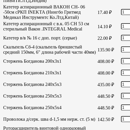
ПиВиТи.ЛТД,Индия)
Катетер аспирационный ВАКОН СН- 06
-50см сРКП INEKTA (Нингбо Гритмед
17.40
₽
Медикал Инструментс Ко.Лтд,Китай)
Катетер аспирационный с в.к. 05 СН 53 см
14.10
₽
стерильный Вакон .INTEGRAL Medical
Катетер в/в № 16 с доп. порт. (серые)
22.00
₽
Скальпель Сб-4 (скальпель брюшистый
135.90
₽
средний 150мм, 6" длина рабочей части 40мм)
Стержень Богданова 200х3х1
408.00
₽
Стержень Богданова 210х3х1
408.00
₽
Стержень Богданова 240х5х3
435.00
₽
Стержень Богданова 250х5х3
448.50
₽
Стержень Богданова 250х5х4
448.50
₽
Проволока д/серк. шва d-1,5 мм нерж. ст. (5 м)
142.50
₽
Роторасширитель винтовой одноразовый