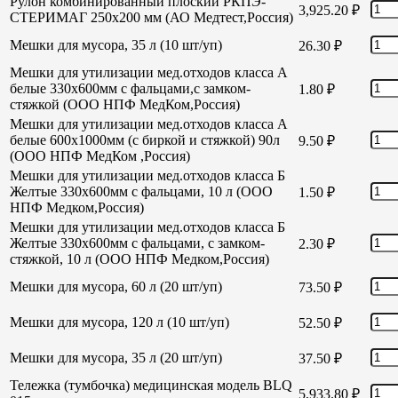
Рулон комбинированный плоский РКПЭ-
3,925.20
₽
СТЕРИМАГ 250х200 мм (АО Медтест,Россия)
Мешки для мусора, 35 л (10 шт/уп)
26.30
₽
Мешки для утилизации мед.отходов класса А
белые 330х600мм с фальцами,с замком-
1.80
₽
стяжкой (ООО НПФ МедКом,Россия)
Мешки для утилизации мед.отходов класса А
белые 600х1000мм (с биркой и стяжкой) 90л
9.50
₽
(ООО НПФ МедКом ,Россия)
Мешки для утилизации мед.отходов класса Б
Желтые 330х600мм с фальцами, 10 л (ООО
1.50
₽
НПФ Медком,Россия)
Мешки для утилизации мед.отходов класса Б
Желтые 330х600мм с фальцами, с замком-
2.30
₽
стяжкой, 10 л (ООО НПФ Медком,Россия)
Мешки для мусора, 60 л (20 шт/уп)
73.50
₽
Мешки для мусора, 120 л (10 шт/уп)
52.50
₽
Мешки для мусора, 35 л (20 шт/уп)
37.50
₽
Тележка (тумбочка) медицинская модель BLQ
5,933.80
₽