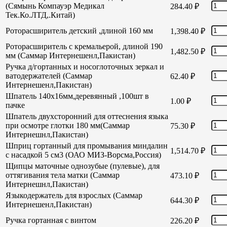
(Сямынь Компауэр Медикал
284.40
₽
Тек.Ко.ЛТД,.Китай)
Роторасширитель детский ,длиной 160 мм
1,398.40
₽
Роторасширитель с кремальерой, длиной 190
1,482.50
₽
мм (Саммар Интернешенл,Пакистан)
Ручка д/гортанных и носоглоточных зеркал и
ватодержателей (Саммар
62.40
₽
Интернешенл,Пакистан)
Шпатель 140х16мм,деревянный ,100шт в
1.00
₽
пачке
Шпатель двухсторонний для оттеснения языка
при осмотре глотки 180 мм(Саммар
75.30
₽
Интернешнл,Пакистан)
Шприц гортанный для промывания миндалин
1,514.70
₽
с насадкой 5 см3 (ОАО МИЗ-Ворсма,Россия)
Щипцы маточные однозубые (пулевые), для
оттягивания тела матки (Саммар
473.10
₽
Интернешнл,Пакистан)
Языкодержатель для взрослых (Саммар
644.30
₽
Интернешенл,Пакистан)
Ручка гортанная с винтом
226.20
₽