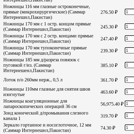
Ножницы 116 мм глазные остроконечные,
прямые (микрохирургические) (Саммар
276.50
₽
Интернешнл,Пакистан)
Ножницы 170 мм с 1 остр. концом прямые
245.30
₽
(Саммар Интернешнл,Пакистан)
Ножницы 170 мм с 2 остр. концами прямые
247.40
₽
(Саммар Интернешнл,Пакистан)
Ножницы 170 мм тупоконечные прямые
239.30
₽
(Саммар Интернешнл,Пакистан)
Ножницы 185 мм д/разреза повязок с
пуговкой г/из. (Саммар
385.10
₽
Интернешенл,Пакистан)
Лоток п/о 260мм нерж., 0,5 л
361.70
₽
Ножницы 110мм глазные для снятия швов
463.60
₽
изогнутые
Ножницы коагуляционные для
56,975.40
₽
лапароскопических операций 36 см
Зонд конический д/промывания слезного
319.70
₽
канала 1
Зеркало гортанное и носоглоточное, 12 мм
74.30
₽
(Саммар Интернешнл,Пакистан)