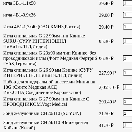
игла 3В1-1,1х50
39.40
₽
игла 4В1-0,9х36
39.00
₽
Игла 4В1-1,3х40 (ОАО КМИЗ,Россия)
29.40
₽
Игла спинальная G 22 90мм тип Квинке
SURU (СУРУ ИНТЕРНЭШНЛ
95.30
₽
ПиВиТи.ЛТД,Индия)
Игла спинальная G 23х90 мм тип Квинке ,без
проводниковой иглы (Фогт Медикал Фертриб
96.30
₽
ГмбХ,Германия)
Игла спинальная G 26 90 мм Квинке (СУРУ
227.90
₽
ИНТЕРНЭШНЛ ПиВиТи.ЛТД,Индия)
Набор для эпидуральной анестезии Минипак
18G (Смитс Медикал АСД
2,055.10
₽
Инк,США,Соединенное Королевство)
Игла спинальная G 27 90мм тип Квинке С
293.40
₽
ПРОВОДНИКОМ,Vogt Medical
Зонд желудочный СН20/110 (SUYUN)
21.50
₽
Зонд желудочный СН24/110 Юникорнмед
41.70
₽
Хайянь (Китай)