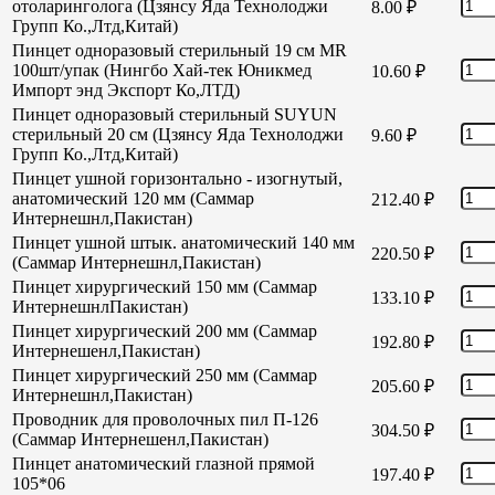
отоларинголога (Цзянсу Яда Технолоджи
8.00
₽
Групп Ко.,Лтд,Китай)
Пинцет одноразовый стерильный 19 см MR
100шт/упак (Нингбо Хай-тек Юникмед
10.60
₽
Импорт энд Экспорт Ко,ЛТД)
Пинцет одноразовый стерильный SUYUN
стерильный 20 см (Цзянсу Яда Технолоджи
9.60
₽
Групп Ко.,Лтд,Китай)
Пинцет ушной горизонтально - изогнутый,
анатомический 120 мм (Саммар
212.40
₽
Интернешнл,Пакистан)
Пинцет ушной штык. анатомический 140 мм
220.50
₽
(Саммар Интернешнл,Пакистан)
Пинцет хирургический 150 мм (Саммар
133.10
₽
ИнтернешнлПакистан)
Пинцет хирургический 200 мм (Саммар
192.80
₽
Интернешенл,Пакистан)
Пинцет хирургический 250 мм (Саммар
205.60
₽
Интернешнл,Пакистан)
Проводник для проволочных пил П-126
304.50
₽
(Саммар Интернешенл,Пакистан)
Пинцет анатомический глазной прямой
197.40
₽
105*06