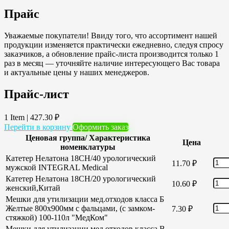
Прайс
Уважаемые покупатели! Ввиду того, что ассортимент нашей
продукции изменяется практически ежедневно, следуя спросу
заказчиков, а обновление прайс-листа производится только 1
раз в месяц — уточняйте наличие интересующего Вас товара
и актуальные цены у наших менеджеров.
Прайс-лист
1 Item
|
427.30
₽
Перейти в корзину
Оформить заказ
Ценовая группа/ Характеристика
Цена
номенклатуры
Катетер Нелатона 18CH/40 урологический
11.70
₽
мужской INTEGRAL Medical
Катетер Нелатона 18CH/20 урологический
10.60
₽
женский,Китай
Мешки для утилизации мед.отходов класса Б
Желтые 800х900мм с фальцами, (с замком-
7.30
₽
стяжкой) 100-110л "МедКом"
Мешки для утилизации мед.отходов класса В