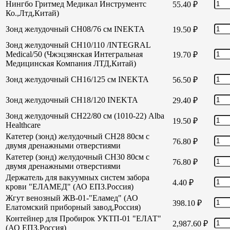
Нингбо Гритмед Медикал Инструментс
55.40
₽
Ко.,Лтд,Китай)
Зонд желудочный СН08/76 см INEKTA
19.50
₽
Зонд желудочный СН10/110 /INTEGRAL
Medical/50 (Чжэцзянская Интегральная
19.70
₽
Медицинская Компания ЛТД,Китай)
Зонд желудочный СН16/125 см INEKTA
56.50
₽
Зонд желудочный СН18/120 INEKTA
29.40
₽
Зонд желудочный СН22/80 см (1010-22) Alba
19.50
₽
Healthcare
Катетер (зонд) желудочный СН28 80см с
76.80
₽
двумя дренажными отверстиями
Катетер (зонд) желудочный СН30 80см с
76.80
₽
двумя дренажными отверстиями
Держатель для вакуумных систем забора
4.40
₽
крови "ЕЛАМЕД" (АО ЕПЗ.Россия)
Жгут венозный ЖВ-01-"Еламед" (АО
398.10
₽
Елатомский приборный завод,Россия)
Контейнер для Пробирок УКТП-01 "ЕЛАТ"
2,987.60
₽
(АО ЕПЗ,Россия)