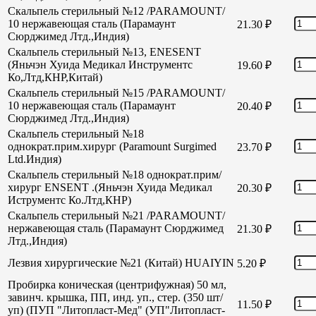
Скальпель стерильный №12 /PARAMOUNT/
10 нержавеющая сталь (Парамаунт
21.30
₽
Сюрджимед Лтд.,Индия)
Скальпель стерильный №13, ENESENT
(Яньчэн Хуида Медикал Инструментс
19.60
₽
Ко,Лтд,КНР,Китай)
Скальпель стерильный №15 /PARAMOUNT/
10 нержавеющая сталь (Парамаунт
20.40
₽
Сюрджимед Лтд.,Индия)
Скальпель стерильный №18
однократ.прим.хирург (Paramount Surgimed
23.70
₽
Ltd.Индия)
Скальпель стерильный №18 однократ.прим/
хирург ENSENT .(Яньчэн Хуида Медикал
20.30
₽
Иструментс Ко.Лтд,КНР)
Скальпель стерильный №21 /PARAMOUNT/
нержавеющая сталь (Парамаунт Сюрджимед
21.30
₽
Лтд.,Индия)
Лезвия хирургические №21 (Китай) HUAIYIN
5.20
₽
Пробирка коническая (центрифужная) 50 мл,
завинч. крышка, ПП, инд. уп., стер. (350 шт/
11.50
₽
уп) (ПУП "Литопласт-Мед" (УП"Литопласт-