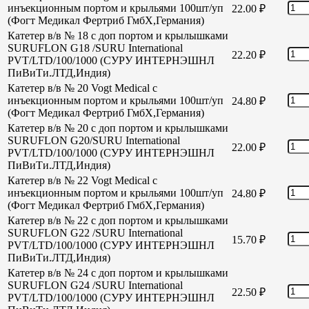
инъекционным портом и крыльями 100шт/уп
22.00
₽
(Фогт Медикал Фертриб ГмбХ,Германия)
Катетер в/в № 18 с доп портом и крылышками
SURUFLON G18 /SURU International
22.20
₽
PVT/LTD/100/1000 (СУРУ ИНТЕРНЭШНЛ
ПиВиТи.ЛТД,Индия)
Катетер в/в № 20 Vogt Medical с
инъекционным портом и крыльями 100шт/уп
24.80
₽
(Фогт Медикал Фертриб ГмбХ,Германия)
Катетер в/в № 20 с доп портом и крылышками
SURUFLON G20/SURU International
22.00
₽
PVT/LTD/100/1000 (СУРУ ИНТЕРНЭШНЛ
ПиВиТи.ЛТД,Индия)
Катетер в/в № 22 Vogt Medical с
инъекционным портом и крыльями 100шт/уп
24.80
₽
(Фогт Медикал Фертриб ГмбХ,Германия)
Катетер в/в № 22 с доп портом и крылышками
SURUFLON G22 /SURU International
15.70
₽
PVT/LTD/100/1000 (СУРУ ИНТЕРНЭШНЛ
ПиВиТи.ЛТД,Индия)
Катетер в/в № 24 с доп портом и крылышками
SURUFLON G24 /SURU International
22.50
₽
PVT/LTD/100/1000 (СУРУ ИНТЕРНЭШНЛ