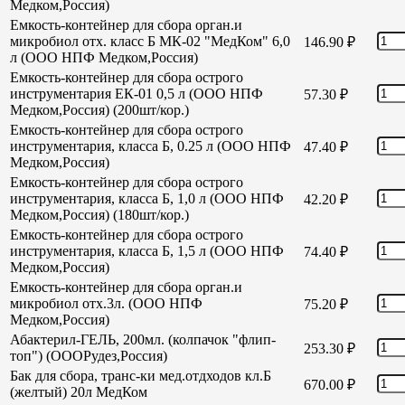
Медком,Россия)
Емкость-контейнер для сбора орган.и
микробиол отх. класс Б МК-02 "МедКом" 6,0
146.90
₽
л (ООО НПФ Медком,Россия)
Емкость-контейнер для сбора острого
инструментария ЕК-01 0,5 л (ООО НПФ
57.30
₽
Медком,Россия) (200шт/кор.)
Емкость-контейнер для сбора острого
инструментария, класса Б, 0.25 л (ООО НПФ
47.40
₽
Медком,Россия)
Емкость-контейнер для сбора острого
инструментария, класса Б, 1,0 л (ООО НПФ
42.20
₽
Медком,Россия) (180шт/кор.)
Емкость-контейнер для сбора острого
инструментария, класса Б, 1,5 л (ООО НПФ
74.40
₽
Медком,Россия)
Емкость-контейнер для сбора орган.и
микробиол отх.3л. (ООО НПФ
75.20
₽
Медком,Россия)
Абактерил-ГЕЛЬ, 200мл. (колпачок "флип-
253.30
₽
топ") (ОООРудез,Россия)
Бак для сбора, транс-ки мед.отдходов кл.Б
670.00
₽
(желтый) 20л МедКом