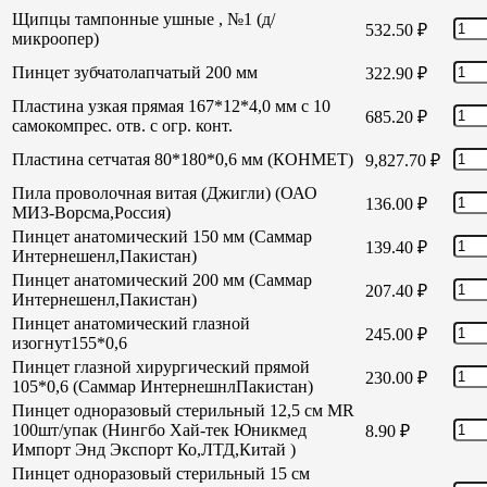
Щипцы тампонные ушные , №1 (д/
532.50
₽
микроопер)
Пинцет зубчатолапчатый 200 мм
322.90
₽
Пластина узкая прямая 167*12*4,0 мм с 10
685.20
₽
самокомпрес. отв. с огр. конт.
Пластина сетчатая 80*180*0,6 мм (КОНМЕТ)
9,827.70
₽
Пила проволочная витая (Джигли) (ОАО
136.00
₽
МИЗ-Ворсма,Россия)
Пинцет анатомический 150 мм (Саммар
139.40
₽
Интернешенл,Пакистан)
Пинцет анатомический 200 мм (Саммар
207.40
₽
Интернешенл,Пакистан)
Пинцет анатомический глазной
245.00
₽
изогнут155*0,6
Пинцет глазной хирургический прямой
230.00
₽
105*0,6 (Саммар ИнтернешнлПакистан)
Пинцет одноразовый стерильный 12,5 см MR
100шт/упак (Нингбо Хай-тек Юникмед
8.90
₽
Импорт Энд Экспорт Ко,ЛТД,Китай )
Пинцет одноразовый стерильный 15 см