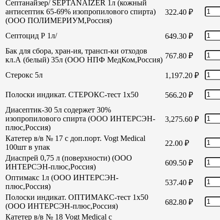
Септанайзер/ SEPTANAIZER 1л (кожный
антисептик 65-69% изопропилового спирта)
322.40
₽
(ООО ПОЛИМЕРИУМ,Россия)
Септоцид Р 1л/
649.30
₽
Бак для сбора, хран-ия, трансп-ки отходов
767.80
₽
кл.А (белый) 35л (ООО НПФ МедКом,Россия)
Стерокс 5л
1,197.20
₽
Полоски индикат. СТЕРОКС-тест 1х50
566.20
₽
Диасептик-30 5л содержет 30%
изопропилового спирта (ООО ИНТЕРСЭН-
3,275.60
₽
плюс,Россия)
Катетер в/в № 17 с доп.порт. Vogt Medical
22.00
₽
100шт в упак
Диаспрей 0,75 л (поверхности) (ООО
609.50
₽
ИНТЕРСЭН-плюс,Россия)
Оптимакс 1л (ООО ИНТЕРСЭН-
537.40
₽
плюс,Россия)
Полоски индикат. ОПТИМАКС-тест 1х50
682.80
₽
(ООО ИНТЕРСЭН-плюс,Россия)
Катетер в/в № 18 Vogt Medical с