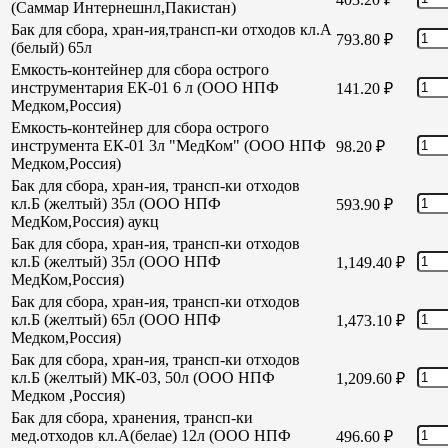
(Саммар Интернешнл,Пакистан)
Бак для сбора, хран-ия,трансп-ки отходов кл.А
793.80
₽
(белый) 65л
Емкость-контейнер для сбора острого
инструментария ЕК-01 6 л (ООО НПФ
141.20
₽
Медком,Россия)
Емкость-контейнер для сбора острого
инструмента ЕК-01 3л "МедКом" (ООО НПФ
98.20
₽
Медком,Россия)
Бак для сбора, хран-ия, трансп-ки отходов
кл.Б (желтый) 35л (ООО НПФ
593.90
₽
МедКом,Россия) аукц
Бак для сбора, хран-ия, трансп-ки отходов
кл.Б (желтый) 35л (ООО НПФ
1,149.40
₽
МедКом,Россия)
Бак для сбора, хран-ия, трансп-ки отходов
кл.Б (желтый) 65л (ООО НПФ
1,473.10
₽
Медком,Россия)
Бак для сбора, хран-ия, трансп-ки отходов
кл.Б (желтый) МК-03, 50л (ООО НПФ
1,209.60
₽
Медком ,Россия)
Бак для сбора, хранения, трансп-ки
мед.отходов кл.А(белае) 12л (ООО НПФ
496.60
₽