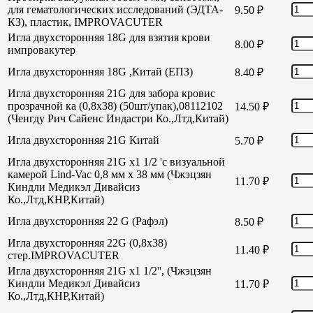
для гематологических исследований (ЭДТА-
9.50
₽
КЗ), пластик, IMPROVACUTER
Игла двухсторонняя 18G для взятия крови
8.00
₽
импровакутер
Игла двухсторонняя 18G ,Китай (ЕПЗ)
8.40
₽
Игла двухсторонняя 21G для забора кровис
прозрачной ка (0,8х38) (50шт/упак),08112102
14.50
₽
(Ченгду Рич Сайенс Индастри Ко.,Лтд,Китай)
Игла двухсторонняя 21G Китай
5.70
₽
Игла двухсторонняя 21G х1 1/2 'с визуальной
камерой Lind-Vac 0,8 мм х 38 мм (Чжэцзян
11.70
₽
Киндли Медикэл Дивайсиз
Ко.,Лтд,КНР,Китай)
Игла двухсторонняя 22 G (Рафэл)
8.50
₽
Игла двухсторонняя 22G (0,8х38)
11.40
₽
стер.IMPROVACUTER
Игла двухсторонняя 21G х1 1/2'', (Чжэцзян
Киндли Медикэл Дивайсиз
11.70
₽
Ко.,Лтд,КНР,Китай)