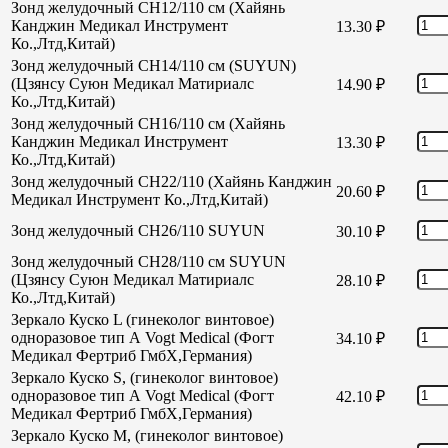
Зонд желудочный CH12/110 см (Хайянь
Канджин Медикал Инструмент
13.30
₽
Ко.,Лтд,Китай)
Зонд желудочный CH14/110 см (SUYUN)
(Цзянсу Суюн Медикал Матириалс
14.90
₽
Ко.,Лтд,Китай)
Зонд желудочный CH16/110 см (Хайянь
Канджин Медикал Инструмент
13.30
₽
Ко.,Лтд,Китай)
Зонд желудочный СН22/110 (Хайянь Канджин
20.60
₽
Медикал Инструмент Ко.,Лтд,Китай)
Зонд желудочный СН26/110 SUYUN
30.10
₽
Зонд желудочный СН28/110 см SUYUN
(Цзянсу Суюн Медикал Матириалс
28.10
₽
Ко.,Лтд,Китай)
Зеркало Куско L (гинеколог винтовое)
одноразовое тип А Vogt Medical (Фогт
34.10
₽
Медикал Фертриб ГмбХ,Германия)
Зеркало Куско S, (гинеколог винтовое)
одноразовое тип А Vogt Medical (Фогт
42.10
₽
Медикал Фертриб ГмбХ,Германия)
Зеркало Куско М, (гинеколог винтовое)