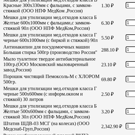
Красные 300х330мм с фальцами, с замком-
1.30
₽
стяжкой (ООО НПФ МедКом ,Россия)
Мешки для утилизации мед.отходов класса Б
Желтые 600х1000мм с фальцами,с замком-
6.30
₽
стяжкой 90л (ООО НПФ МедКом,Россия)
Мешки для утилизации мед.отходов класса Г
5.50
₽
черные 600х1000мм (с биркой и стяжкой) 90л
Антинакипин для посудомоечных машин
288.10
₽
Большая стирка 500гр (производство Россия"
Мыло туалетное твердое антибактериальное
100гр.(ООО Московский мыловаренный
23.10
₽
завод,Россия)
Порошок чистящий Пемоксоль-М с ХЛОРОМ
69.80
₽
500гр.
Мешки для утилизации мед.отходов класса Г
черные 500х600мм (с информ.окном и
2.50
₽
стяжкой) 30 литров
Мешки для утилизации мед.отходов класса Б
Желтые 500х600мм с фальцами, с замком-
3.20
₽
стяжкой 30л (ООО НПФ МедКом,Россия)
Штатив ШДВ-03 МСГ (на колесах) (ООО
2,342.90
₽
Медснаб-Груп,Россия)