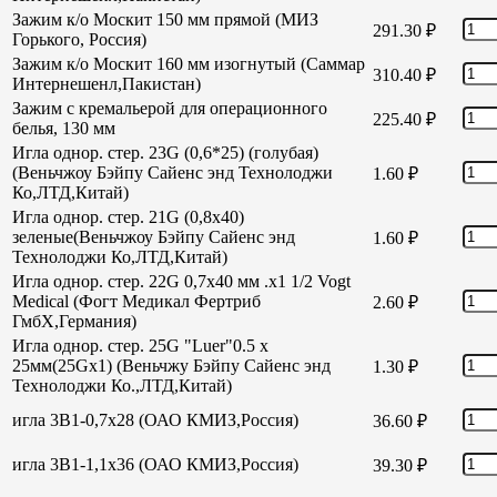
Зажим к/о Москит 150 мм прямой (МИЗ
291.30
₽
Горького, Россия)
Зажим к/о Москит 160 мм изогнутый (Саммар
310.40
₽
Интернешенл,Пакистан)
Зажим с кремальерой для операционного
225.40
₽
белья, 130 мм
Игла однор. стер. 23G (0,6*25) (голубая)
(Веньчжоу Бэйпу Сайенс энд Технолоджи
1.60
₽
Ко,ЛТД,Китай)
Игла однор. стер. 21G (0,8х40)
зеленые(Веньчжоу Бэйпу Сайенс энд
1.60
₽
Технолоджи Ко,ЛТД,Китай)
Игла однор. стер. 22G 0,7х40 мм .х1 1/2 Vogt
Medical (Фогт Медикал Фертриб
2.60
₽
ГмбХ,Германия)
Игла однор. стер. 25G "Luer"0.5 х
25мм(25Gх1) (Веньчжу Бэйпу Сайенс энд
1.30
₽
Технолоджи Ко.,ЛТД,Китай)
игла 3В1-0,7х28 (ОАО КМИЗ,Россия)
36.60
₽
игла 3В1-1,1х36 (ОАО КМИЗ,Россия)
39.30
₽