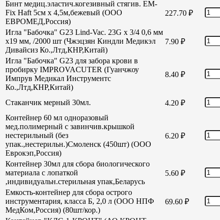
Бинт медиц.эластич.когезивный стягив. EM-
Fix Haft 5см х 4,5м,бежевый (ООО
227.70
₽
ЕВРОМЕД,Россия)
Игла "Бабочка" G23 Lind-Vac. 23G х 3/4 0,6 мм
х19 мм, /2000 шт (Чжэцзян Киндли Медикэл
7.90
₽
Дивайсиз Ко.,Лтд,КНР,Китай)
Игла "Бабочка" G23 для забора крови в
пробирку IMPROVACUTER (Гуанчжоу
8.40
₽
Импрув Медикал Инструментс
Ко.,Лтд,КНР,Китай)
Стаканчик мерный 30мл.
4.20
₽
Контейнер 60 мл одноразовый
мед.полимерный с завинчив.крышкой
нестерильный (без
6.20
₽
упак.,нестерильн.)Смоленск (450шт) (ООО
Еврокэп,Россия)
Контейнер 30мл для сбора биологического
материала с лопаткой
5.60
₽
,индивидуальн.стерильная упак,Беларусь
Емкость-контейнер для сбора острого
инструментария, класса Б, 2,0 л (ООО НПФ
69.60
₽
МедКом,Россия) (80шт/кор.)