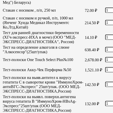
Мед") Беларусь)
Стакан с носиком , п/п, 250 мл
72.00
₽
Стакан с носиком и ручкой, п/п, 1000 мл
(Янченг Хуида Медикал Инструментс
214.50
₽
Ко,Лтд,Китай)
Тест для ранней диагностики беременности
(ХГч-экспресс-ИХА в моче) (ООО "МЕД-
14.10
₽
ЭКСПРЕСС-ДИАГНОСТИКА", Россия)
Тест на определение алкоголя в слюне
638.40
₽
"Алкосенсор"(25шт/упак)
Тест-полоски One Touch Select Plus№100
2,678.00
₽
Тест-полоски Акку-Чек Перформа №50
1,521.10
₽
Тест-полоски на выяв.антител к вирусу
гепатита С в сыворотке крови "ИммуноХром-
142.50
₽
антиВГС-Экспресс" 25шт/упак. (ООО МЕД-
ЭКСПРЕСС-ДИАГНОСТИКА,Россия)
Тест-полоски на выявл. поверхн.антигена
вируса гепатита В "ИммуноХром-HBsAg-
132.00
₽
Экспресс"25шт/упак (ООО МЕД-
ЭКСПРЕСС-ДИАГНОСТИКА,Россия)