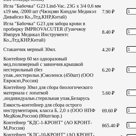
Игла "Бабочка" G23 Lind-Vac. 23G х 3/4 0,6 мм
х19 мм, /2000 шт (Чжэцзян Киндли Медикэл
7.90
₽
Дивайсиз Ко.,Лтд,КНР,Китай)
Игла "Бабочка" G23 для забора крови в
пробирку IMPROVACUTER (Гуанчжоу
8.40
₽
Импрув Медикал Инструментс
Ко.,Лтд,КНР,Китай)
Стаканчик мерный 30мл.
4.20
₽
Контейнер 60 мл одноразовый
мед.полимерный с завинчив.крышкой
нестерильный (без
6.20
₽
упак.,нестерильн.)Смоленск (450шт) (ООО
Еврокэп,Россия)
Контейнер 30мл для сбора биологического
материала с лопаткой
5.60
₽
,индивидуальн.стерильная упак,Беларусь
Емкость-контейнер для сбора острого
инструментария, класса Б, 2,0 л (ООО НПФ
69.60
₽
МедКом,Россия) (80шт/кор.)
Контейнер "КДС-1-КРОНТ" (АО КРОНТ-
865.40
₽
М,Россия)
Контейнер "КДС-10-КРОНТ" (АО КРОНТ-