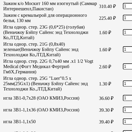
Зажим к/о Москит 160 мм изогнутый (Саммар
310.40
₽
Интернешенл,Пакистан)
Зажим с кремальерой для операционного
225.40
₽
белья, 130 мм
Игла однор. стер. 23G (0,6*25) (голубая)
(Веньчжоу Бэйпу Сайенс энд Технолоджи
1.60
₽
Ко,ЛТД,Китай)
Игла однор. стер. 21G (0,8х40)
зеленые(Веньчжоу Бэйпу Сайенс энд
1.60
₽
Технолоджи Ко,ЛТД,Китай)
Игла однор. стер. 22G 0,7х40 мм .х1 1/2 Vogt
Medical (Фогт Медикал Фертриб
2.60
₽
ГмбХ,Германия)
Игла однор. стер. 25G "Luer"0.5 х
25мм(25Gх1) (Веньчжу Бэйпу Сайенс энд
1.30
₽
Технолоджи Ко.,ЛТД,Китай)
игла 3В1-0,7х28 (ОАО КМИЗ,Россия)
36.60
₽
игла 3В1-1,1х36 (ОАО КМИЗ,Россия)
39.30
₽
игла 3В1-1,1х50
39.40
₽