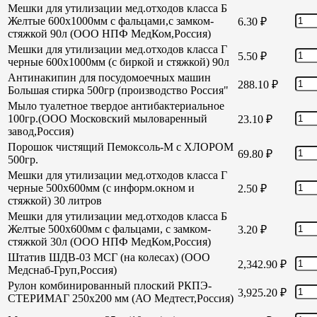
Мешки для утилизации мед.отходов класса Б
Желтые 600х1000мм с фальцами,с замком-
6.30
₽
стяжкой 90л (ООО НПФ МедКом,Россия)
Мешки для утилизации мед.отходов класса Г
5.50
₽
черные 600х1000мм (с биркой и стяжкой) 90л
Антинакипин для посудомоечных машин
288.10
₽
Большая стирка 500гр (производство Россия"
Мыло туалетное твердое антибактериальное
100гр.(ООО Московский мыловаренный
23.10
₽
завод,Россия)
Порошок чистящий Пемоксоль-М с ХЛОРОМ
69.80
₽
500гр.
Мешки для утилизации мед.отходов класса Г
черные 500х600мм (с информ.окном и
2.50
₽
стяжкой) 30 литров
Мешки для утилизации мед.отходов класса Б
Желтые 500х600мм с фальцами, с замком-
3.20
₽
стяжкой 30л (ООО НПФ МедКом,Россия)
Штатив ШДВ-03 МСГ (на колесах) (ООО
2,342.90
₽
Медснаб-Груп,Россия)
Рулон комбинированный плоский РКПЭ-
3,925.20
₽
СТЕРИМАГ 250х200 мм (АО Медтест,Россия)