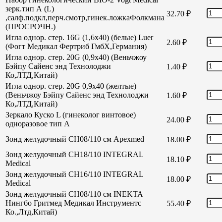
зерк.тип А (L)
32.70
₽
,салф.подкл,перч.смотр,гинек.ложкаФолкмана
(ПРОСРОЧН.)
Игла однор. стер. 16G (1,6х40) (белые) Luer
2.60
₽
(Фогт Медикал Фертриб ГмбХ,Германия)
Игла однор. стер. 20G (0,9х40) (Веньчжоу
Бэйпу Сайенс энд Технолоджи
1.40
₽
Ко,ЛТД,Китай)
Игла однор. стер. 20G 0,9х40 (желтые)
(Веньчжоу Бэйпу Сайенс энд Технолоджи
1.60
₽
Ко,ЛТД,Китай)
Зеркало Куско L (гинеколог винтовое)
24.00
₽
одноразовое тип А
Зонд желудочный СН08/110 см Apexmed
18.00
₽
Зонд желудочный СН18/110 INTEGRAL
18.10
₽
Medical
Зонд желудочный СН16/110 INTEGRAL
18.00
₽
Medical
Зонд желудочный СН08/110 см INEKTA
Нингбо Гритмед Медикал Инструментс
55.40
₽
Ко.,Лтд,Китай)