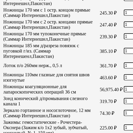
Интернешнл,Пакистан)
Ножницы 170 мм с 1 остр. концом прямые
245.30
₽
(Саммар Интернешнл,Пакистан)
Ножницы 170 мм с 2 остр. концами прямые
247.40
₽
(Саммар Интернешнл,Пакистан)
Ножницы 170 мм тупоконечные прямые
239.30
₽
(Саммар Интернешнл,Пакистан)
Ножницы 185 мм д/разреза повязок с
пуговкой г/из. (Саммар
385.10
₽
Интернешенл,Пакистан)
Лоток п/о 260мм нерж., 0,5 л
361.70
₽
Ножницы 110мм глазные для снятия швов
463.60
₽
изогнутые
Ножницы коагуляционные для
56,975.40
₽
лапароскопических операций 36 см
Зонд конический д/промывания слезного
319.70
₽
канала 1
Зеркало гортанное и носоглоточное, 12 мм
74.30
₽
(Саммар Интернешнл,Пакистан)
Зажимы: гемостатические - Рочестера-
Окснера (Зажим к/о 1х2 зубый, зубчатый,
225.00
₽
изогнутый, № 1, 150 мм)