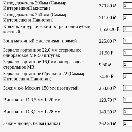
Иглодержатель 200мм (Саммар
379.80
₽
ИнтернешнлПакистан)
Иглодержатель 250 мм (Саммар
511.00
₽
Интернешенл,Пакистан)
Крючок хирургический острый однозубый
1,550.20
₽
костный
Зонд маточный с делениями прямой
225.00
₽
Зеркало гортанное 22,0 мм стерильное
11.90
₽
одноразовое MR 50 шт/упак
Зеркало гортанное 16,0мм одноразовое
9.50
₽
стерильное MR
Зеркало гортанное б/ручки д.22 (Саммар
74.30
₽
Интернешнл,Пакистан)
Зажим к/о Москит 150 мм изогнутый
253.00
₽
Винт корт. D 3,5 мм L 20 мм
123.70
₽
Винт корт. D 3,5 мм L 28 мм
140.30
₽
Зажим д/опер. белья (цапка)
262.80
₽