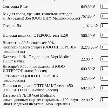
Септоцид Р 1л/
649.30
₽
Бак для сбора, хран-ия, трансп-ки отходов
767.80
₽
кл.А (белый) 35л (ООО НПФ МедКом,Россия)
Стерокс 5л
1,197.20
₽
Полоски индикат. СТЕРОКС-тест 1х50
566.20
₽
Диасептик-30 5л содержет 30%
изопропилового спирта (ООО ИНТЕРСЭН-
3,275.60
₽
плюс,Россия)
Катетер в/в № 17 с доп.порт. Vogt Medical
22.00
₽
100шт в упак
Диаспрей 0,75 л (поверхности) (ООО
609.50
₽
ИНТЕРСЭН-плюс,Россия)
Оптимакс 1л (ООО ИНТЕРСЭН-
537.40
₽
плюс,Россия)
Полоски индикат. ОПТИМАКС-тест 1х50
682.80
₽
(ООО ИНТЕРСЭН-плюс,Россия)
Катетер в/в № 18 Vogt Medical с
инъекционным портом и крыльями 100шт/уп
22.00
₽
(Фогт Медикал Фертриб ГмбХ,Германия)