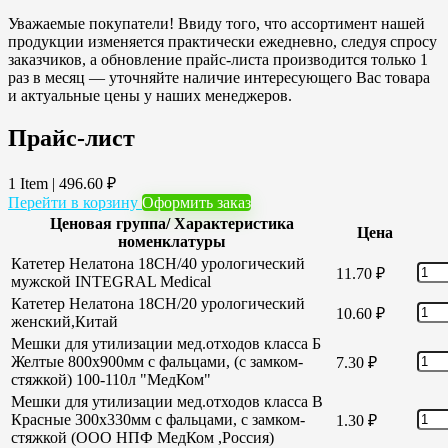
Уважаемые покупатели! Ввиду того, что ассортимент нашей
продукции изменяется практически ежедневно, следуя спросу
заказчиков, а обновление прайс-листа производится только 1
раз в месяц — уточняйте наличие интересующего Вас товара
и актуальные цены у наших менеджеров.
Прайс-лист
1 Item
|
496.60
₽
Перейти в корзину
Оформить заказ
Ценовая группа/ Характеристика
Цена
номенклатуры
Катетер Нелатона 18CH/40 урологический
11.70
₽
мужской INTEGRAL Medical
Катетер Нелатона 18CH/20 урологический
10.60
₽
женский,Китай
Мешки для утилизации мед.отходов класса Б
Желтые 800х900мм с фальцами, (с замком-
7.30
₽
стяжкой) 100-110л "МедКом"
Мешки для утилизации мед.отходов класса В
Красные 300х330мм с фальцами, с замком-
1.30
₽
стяжкой (ООО НПФ МедКом ,Россия)