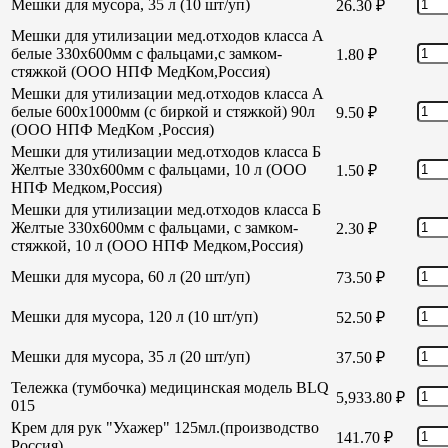
Мешки для мусора, 35 л (10 шт/уп)
26.30
₽
Мешки для утилизации мед.отходов класса А
белые 330х600мм с фальцами,с замком-
1.80
₽
стяжкой (ООО НПФ МедКом,Россия)
Мешки для утилизации мед.отходов класса А
белые 600х1000мм (с биркой и стяжкой) 90л
9.50
₽
(ООО НПФ МедКом ,Россия)
Мешки для утилизации мед.отходов класса Б
Желтые 330х600мм с фальцами, 10 л (ООО
1.50
₽
НПФ Медком,Россия)
Мешки для утилизации мед.отходов класса Б
Желтые 330х600мм с фальцами, с замком-
2.30
₽
стяжкой, 10 л (ООО НПФ Медком,Россия)
Мешки для мусора, 60 л (20 шт/уп)
73.50
₽
Мешки для мусора, 120 л (10 шт/уп)
52.50
₽
Мешки для мусора, 35 л (20 шт/уп)
37.50
₽
Тележка (тумбочка) медицинская модель BLQ
5,933.80
₽
015
Крем для рук "Ухажер" 125мл.(производство
141.70
₽
Россия)