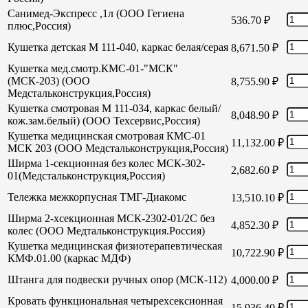
Санимед-Экспресс ,1л (ООО Гегиена
536.70
₽
плюс,Россия)
Кушетка детская М 111-040, каркас белая/серая
8,671.50
₽
Кушетка мед.смотр.КМС-01-"МСК"
(МСК-203) (ООО
8,755.90
₽
Медстальконструкция,Россия)
Кушетка смотровая М 111-034, каркас белый/
8,048.90
₽
кож.зам.белый) (ООО Техсервис,Россия)
Кушетка медицинская смотровая КМС-01
11,132.00
₽
МСК 203 (ООО Медстальконструкция,Россия)
Ширма 1-секционная без колес МСК-302-
2,682.60
₽
01(Медстальконструкция,Россия)
Тележка межкорпусная ТМГ-Диакомс
13,510.10
₽
Ширма 2-хсекционная МСК-2302-01/2С без
4,852.30
₽
колес (ООО Медтальконструкция.Россия)
Кушетка медицинская физиотерапевтическая
10,722.90
₽
КМФ.01.00 (каркас МДФ)
Штанга для подвески ручных опор (МСК-112)
4,000.00
₽
Кровать функциональная четырехсексионная
15,936.40
₽