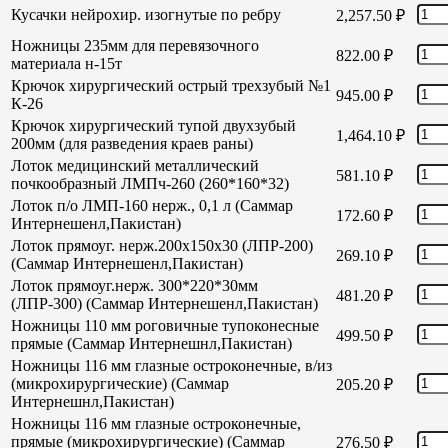
Кусачки нейрохир. изогнутые по ребру
2,257.50
₽
Ножницы 235мм для перевязочного
822.00
₽
материала н-15т
Крючок хирургический острый трехзубый №1
945.00
₽
К-26
Крючок хирургический тупой двухзубый
1,464.10
₽
200мм (для разведения краев раны)
Лоток медицинский металлический
581.10
₽
почкообразный ЛМПч-260 (260*160*32)
Лоток п/о ЛМП-160 нерж., 0,1 л (Саммар
172.60
₽
Интернешенл,Пакистан)
Лоток прямоуг. нерж.200х150х30 (ЛПР-200)
269.10
₽
(Саммар Интернешенл,Пакистан)
Лоток прямоуг.нерж. 300*220*30мм
481.20
₽
(ЛПР-300) (Саммар Интернешенл,Пакистан)
Ножницы 110 мм роговичные тупоконесные
499.50
₽
прямые (Саммар Интернешнл,Пакистан)
Ножницы 116 мм глазные остроконечные, в/из
(микрохирургические) (Саммар
205.20
₽
Интернешнл,Пакистан)
Ножницы 116 мм глазные остроконечные,
прямые (микрохирургические) (Саммар
276.50
₽