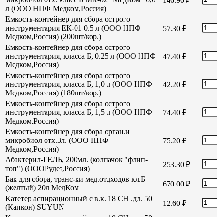
146.90
₽
л (ООО НПФ Медком,Россия)
Емкость-контейнер для сбора острого
инструментария ЕК-01 0,5 л (ООО НПФ
57.30
₽
Медком,Россия) (200шт/кор.)
Емкость-контейнер для сбора острого
инструментария, класса Б, 0.25 л (ООО НПФ
47.40
₽
Медком,Россия)
Емкость-контейнер для сбора острого
инструментария, класса Б, 1,0 л (ООО НПФ
42.20
₽
Медком,Россия) (180шт/кор.)
Емкость-контейнер для сбора острого
инструментария, класса Б, 1,5 л (ООО НПФ
74.40
₽
Медком,Россия)
Емкость-контейнер для сбора орган.и
микробиол отх.3л. (ООО НПФ
75.20
₽
Медком,Россия)
Абактерил-ГЕЛЬ, 200мл. (колпачок "флип-
253.30
₽
топ") (ОООРудез,Россия)
Бак для сбора, транс-ки мед.отдходов кл.Б
670.00
₽
(желтый) 20л МедКом
Катетер аспирационный с в.к. 18 СН .дл. 50
12.60
₽
(Капкон) SUYUN