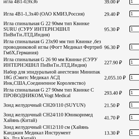
игла 4В1-0,9х36
39.00
₽
Игла 4В1-1,3х40 (ОАО КМИЗ,Россия)
29.40
₽
Игла спинальная G 22 90мм тип Квинке
SURU (СУРУ ИНТЕРНЭШНЛ
95.30
₽
ПиВиТи.ЛТД,Индия)
Игла спинальная G 23х90 мм тип Квинке ,без
проводниковой иглы (Фогт Медикал Фертриб
96.30
₽
ГмбХ,Германия)
Игла спинальная G 26 90 мм Квинке (СУРУ
227.90
₽
ИНТЕРНЭШНЛ ПиВиТи.ЛТД,Индия)
Набор для эпидуральной анестезии Минипак
18G (Смитс Медикал АСД
2,055.10
₽
Инк,США,Соединенное Королевство)
Игла спинальная G 27 90мм тип Квинке С
293.40
₽
ПРОВОДНИКОМ,Vogt Medical
Зонд желудочный СН20/110 (SUYUN)
21.50
₽
Зонд желудочный СН24/110 Юникорнмед
41.70
₽
Хайянь (Китай)
Зонд желудочный CH12/110 см (Хайянь
Канджин Медикал Инструмент
13.30
₽
Ко.,Лтд,Китай)