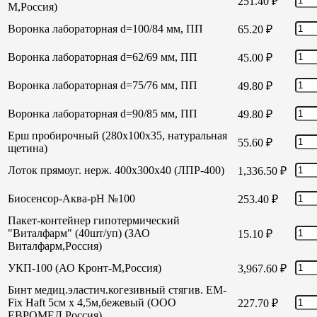
251.40
₽
М,Россия)
Воронка лабораторная d=100/84 мм, ПП
65.20
₽
Воронка лабораторная d=62/69 мм, ПП
45.00
₽
Воронка лабораторная d=75/76 мм, ПП
49.80
₽
Воронка лабораторная d=90/85 мм, ПП
49.80
₽
Ерш пробирочный (280х100х35, натуральная
55.60
₽
щетина)
Лоток прямоуг. нерж. 400х300х40 (ЛПР-400)
1,336.50
₽
Биосенсор-Аква-рН №100
253.40
₽
Пакет-контейнер гипотермический
"Виталфарм" (40шт/уп) (ЗАО
15.10
₽
Виталфарм,Россия)
УКП-100 (АО Кронт-М,Россия)
3,967.60
₽
Бинт медиц.эластич.когезивный стягив. EM-
Fix Haft 5см х 4,5м,бежевый (ООО
227.70
₽
ЕВРОМЕД,Россия)