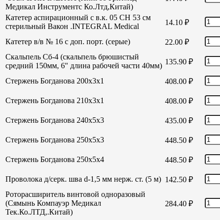
Медикал Инструментс Ко.Лтд,Китай)
Катетер аспирационный с в.к. 05 СН 53 см
14.10
₽
стерильный Вакон .INTEGRAL Medical
Катетер в/в № 16 с доп. порт. (серые)
22.00
₽
Скальпель Сб-4 (скальпель брюшистый
135.90
₽
средний 150мм, 6" длина рабочей части 40мм)
Стержень Богданова 200х3х1
408.00
₽
Стержень Богданова 210х3х1
408.00
₽
Стержень Богданова 240х5х3
435.00
₽
Стержень Богданова 250х5х3
448.50
₽
Стержень Богданова 250х5х4
448.50
₽
Проволока д/серк. шва d-1,5 мм нерж. ст. (5 м)
142.50
₽
Роторасширитель винтовой одноразовый
(Сямынь Компауэр Медикал
284.40
₽
Тек.Ко.ЛТД,.Китай)