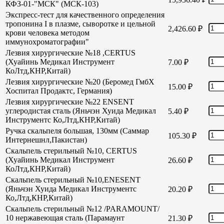
КФЗ-01-"МСК" (МСК-103)
Экспресс-тест для качественного определения
тропонина I в плазме, сыворотке и цельной
2,426.60
₽
крови человека методом
иммунохроматографии"
Лезвия хирургические №18 ,CERTUS
(Хуайинь Медикал Инструмент
7.00
₽
КоЛтд,КНР,Китай)
Лезвия хирургические №20 (Беромед ГмбХ
15.00
₽
Хоспитал Продактс, Германия)
Лезвия хирургические №22 ENSENT
углеродистая сталь (Яньчэн Хуида Медикал
5.40
₽
Инструментс Ко,Лтд,КНР,Китай)
Ручка скальпеля большая, 130мм (Саммар
105.30
₽
Интернешнл,Пакистан)
Скальпель стерильный №10, CERTUS
(Хуайинь Медикал Инструмент
26.60
₽
КоЛтд,КНР,Китай)
Скальпель стерильный №10,ENESENT
(Яньчэн Хуида Медикал Инструментс
20.20
₽
Ко,Лтд,КНР,Китай)
Скальпель стерильный №12 /PARAMOUNT/
10 нержавеющая сталь (Парамаунт
21.30
₽