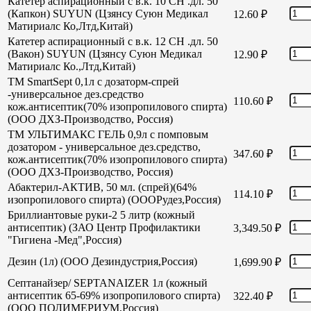
Катетер аспирационный с в.к. 10 СН .дл. 50
(Капкон) SUYUN (Цзянсу Суюн Медикал
12.60
₽
Матириалс Ко,Лтд,Китай)
Катетер аспирационный с в.к. 12 СН .дл. 50
(Вакон) SUYUN (Цзянсу Суюн Медикал
12.90
₽
Матириалс Ко.,Лтд,Китай)
TM SmartSept 0,1л с дозаторм-спрей
-универсальное дез.средство
110.60
₽
кож.антисептик(70% изопропилового спирта)
(ООО ДХЗ-Производство, Россия)
TM УЛЬТИМАКС ГЕЛЬ 0,9л с помповым
дозатором - универсальное дез.средство,
347.60
₽
кож.антисептик(70% изопропилового спирта)
(ООО ДХЗ-Производство, Россия)
Абактерил-АКТИВ, 50 мл. (спрей)(64%
114.10
₽
изопропилового спирта) (ОООРудез,Россия)
Бриллиантовые руки-2 5 литр (кожный
антисептик) (ЗАО Центр Профилактики
3,349.50
₽
"Гигиена -Мед",Россия)
Дезин (1л) (ООО Дезиндустрия,Россия)
1,699.90
₽
Септанайзер/ SEPTANAIZER 1л (кожный
антисептик 65-69% изопропилового спирта)
322.40
₽
(ООО ПОЛИМЕРИУМ,Россия)