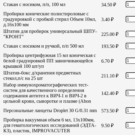
Стакан с носиком, п/п, 100 мл
34.50
₽
Пробирки конические полистироловые с
градуировкой с пробкой стерил Объем 10мл,
3.40
₽
д.16х100 мм
Штатив для пробирок универсальный ШПУ-
225.00
₽
"КРОНТ"
Стакан с носиком и ручкой, п/п 500 мл
193.50
₽
Пробирка центрифужная 15 мл коническая с
белой градуировкой ПП завинчивающейся
6.70
₽
крышкой 100 шт/уп
Штатив-бокс д/хранения предметных
211.10
₽
стекол,п/с на 25 шт
Набор иммунохроматографических тест-
систем для качественного определения
142.40
₽
содержания антител к ВИЧ-1 и ВИЧ-2 в
цельной крови, сыворотке и плазме (Abon
Персональные ланцеты Droplet 30 G/0.31 mm
573.50
₽
Пробирка вакуумная объем 6 мл, 13х100мм,
для гематологических исследований (ЭДТА-
9.50
₽
КЗ), пластик, IMPROVACUTER