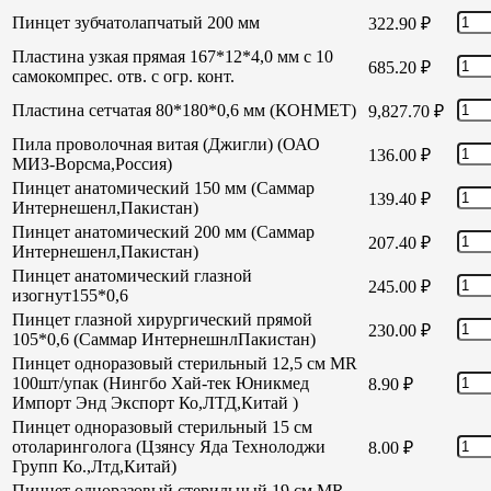
Пинцет зубчатолапчатый 200 мм
322.90
₽
Пластина узкая прямая 167*12*4,0 мм с 10
685.20
₽
самокомпрес. отв. с огр. конт.
Пластина сетчатая 80*180*0,6 мм (КОНМЕТ)
9,827.70
₽
Пила проволочная витая (Джигли) (ОАО
136.00
₽
МИЗ-Ворсма,Россия)
Пинцет анатомический 150 мм (Саммар
139.40
₽
Интернешенл,Пакистан)
Пинцет анатомический 200 мм (Саммар
207.40
₽
Интернешенл,Пакистан)
Пинцет анатомический глазной
245.00
₽
изогнут155*0,6
Пинцет глазной хирургический прямой
230.00
₽
105*0,6 (Саммар ИнтернешнлПакистан)
Пинцет одноразовый стерильный 12,5 см MR
100шт/упак (Нингбо Хай-тек Юникмед
8.90
₽
Импорт Энд Экспорт Ко,ЛТД,Китай )
Пинцет одноразовый стерильный 15 см
отоларинголога (Цзянсу Яда Технолоджи
8.00
₽
Групп Ко.,Лтд,Китай)
Пинцет одноразовый стерильный 19 см MR