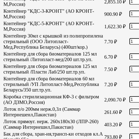
2,855.10
₽
М,Россия)
Контейнер "КДС-3-КРОНТ" (АО КРОНТ-
900.90
₽
М,Россия)
Контейнер "КДС-5-КРОНТ" (АО КРОНТ-
1,622.30
₽
М,Россия)
Контейнер 30мл с крышкой из полипропилена
стерильный (ООО Литопласт-
7.70
₽
Мед,Республика Беларусь) (400шт/кор.)
Контейнер для сбора биоматериалов 125 мл
6.70
₽
стерильный /Литопласт-мед/200 шт.тр.уп.
Контейнер для сбора биоматериалов 125 мл
7.50
₽
стерильный /Пласти Лаб/250 шт.тр.уп.
Контейнер для сбора биоматериалов 60 мл
стерильный /УП Литопласт-Мед,Республика
7.20
₽
Беларусь/350 шт.тр.уп.
Коробка стерилизационная КФ-3 с фильтром
2,090.70
₽
(АО ДЗМО,Россия)
Лоток п/о 200мм нерж.0,3л (Саммар
261.60
₽
Интернешенл,Пакистан)
Лоток прямоуг. нерж. 260х180х30 (ЛПР-260)
403.20
₽
(Саммар Интернешнл,Пакистан)
Бак для сбора, хран-ия,трансп-ки отходов кл.А
793.80
₽