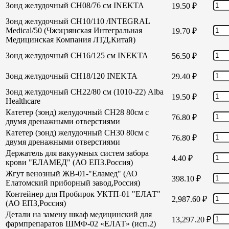
Зонд желудочный СН08/76 см INEKTA
19.50
₽
Зонд желудочный СН10/110 /INTEGRAL
Medical/50 (Чжэцзянская Интегральная
19.70
₽
Медицинская Компания ЛТД,Китай)
Зонд желудочный СН16/125 см INEKTA
56.50
₽
Зонд желудочный СН18/120 INEKTA
29.40
₽
Зонд желудочный СН22/80 см (1010-22) Alba
19.50
₽
Healthcare
Катетер (зонд) желудочный СН28 80см с
76.80
₽
двумя дренажными отверстиями
Катетер (зонд) желудочный СН30 80см с
76.80
₽
двумя дренажными отверстиями
Держатель для вакуумных систем забора
4.40
₽
крови "ЕЛАМЕД" (АО ЕПЗ.Россия)
Жгут венозный ЖВ-01-"Еламед" (АО
398.10
₽
Елатомский приборный завод,Россия)
Контейнер для Пробирок УКТП-01 "ЕЛАТ"
2,987.60
₽
(АО ЕПЗ,Россия)
Детали на замену шкаф медицинский для
13,297.20
₽
фармпрепаратов ШМФ-02 «ЕЛАТ» (исп.2)