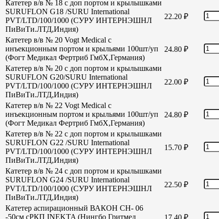
Катетер в/в № 18 с доп портом и крылышками
SURUFLON G18 /SURU International
22.20
₽
PVT/LTD/100/1000 (СУРУ ИНТЕРНЭШНЛ
ПиВиТи.ЛТД,Индия)
Катетер в/в № 20 Vogt Medical с
инъекционным портом и крыльями 100шт/уп
24.80
₽
(Фогт Медикал Фертриб ГмбХ,Германия)
Катетер в/в № 20 с доп портом и крылышками
SURUFLON G20/SURU International
22.00
₽
PVT/LTD/100/1000 (СУРУ ИНТЕРНЭШНЛ
ПиВиТи.ЛТД,Индия)
Катетер в/в № 22 Vogt Medical с
инъекционным портом и крыльями 100шт/уп
24.80
₽
(Фогт Медикал Фертриб ГмбХ,Германия)
Катетер в/в № 22 с доп портом и крылышками
SURUFLON G22 /SURU International
15.70
₽
PVT/LTD/100/1000 (СУРУ ИНТЕРНЭШНЛ
ПиВиТи.ЛТД,Индия)
Катетер в/в № 24 с доп портом и крылышками
SURUFLON G24 /SURU International
22.50
₽
PVT/LTD/100/1000 (СУРУ ИНТЕРНЭШНЛ
ПиВиТи.ЛТД,Индия)
Катетер аспирационный ВАКОН СН- 06
-50см сРКП INEKTA (Нингбо Гритмед
17.40
₽