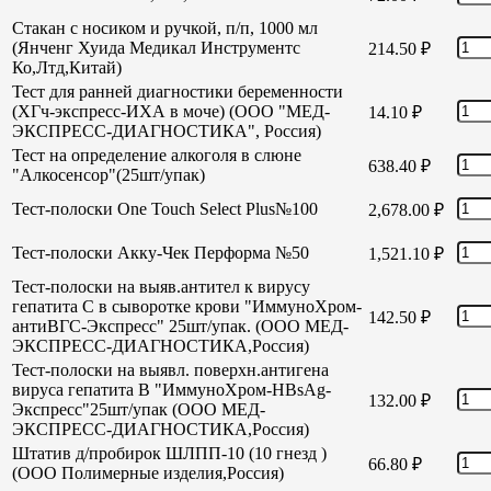
Стакан с носиком и ручкой, п/п, 1000 мл
(Янченг Хуида Медикал Инструментс
214.50
₽
Ко,Лтд,Китай)
Тест для ранней диагностики беременности
(ХГч-экспресс-ИХА в моче) (ООО "МЕД-
14.10
₽
ЭКСПРЕСС-ДИАГНОСТИКА", Россия)
Тест на определение алкоголя в слюне
638.40
₽
"Алкосенсор"(25шт/упак)
Тест-полоски One Touch Select Plus№100
2,678.00
₽
Тест-полоски Акку-Чек Перформа №50
1,521.10
₽
Тест-полоски на выяв.антител к вирусу
гепатита С в сыворотке крови "ИммуноХром-
142.50
₽
антиВГС-Экспресс" 25шт/упак. (ООО МЕД-
ЭКСПРЕСС-ДИАГНОСТИКА,Россия)
Тест-полоски на выявл. поверхн.антигена
вируса гепатита В "ИммуноХром-HBsAg-
132.00
₽
Экспресс"25шт/упак (ООО МЕД-
ЭКСПРЕСС-ДИАГНОСТИКА,Россия)
Штатив д/пробирок ШЛПП-10 (10 гнезд )
66.80
₽
(ООО Полимерные изделия,Россия)