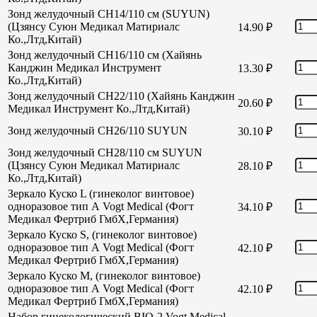
Зонд желудочный CH14/110 см (SUYUN)
(Цзянсу Суюн Медикал Матириалс
14.90
₽
Ко.,Лтд,Китай)
Зонд желудочный CH16/110 см (Хайянь
Канджин Медикал Инструмент
13.30
₽
Ко.,Лтд,Китай)
Зонд желудочный СН22/110 (Хайянь Канджин
20.60
₽
Медикал Инструмент Ко.,Лтд,Китай)
Зонд желудочный СН26/110 SUYUN
30.10
₽
Зонд желудочный СН28/110 см SUYUN
(Цзянсу Суюн Медикал Матириалс
28.10
₽
Ко.,Лтд,Китай)
Зеркало Куско L (гинеколог винтовое)
одноразовое тип А Vogt Medical (Фогт
34.10
₽
Медикал Фертриб ГмбХ,Германия)
Зеркало Куско S, (гинеколог винтовое)
одноразовое тип А Vogt Medical (Фогт
42.10
₽
Медикал Фертриб ГмбХ,Германия)
Зеркало Куско М, (гинеколог винтовое)
одноразовое тип А Vogt Medical (Фогт
42.10
₽
Медикал Фертриб ГмбХ,Германия)
Набор гинекологический BIO-2 Vogt Medical