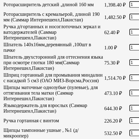
Роторасширитель детский ,длиной 160 мм
1,398.40
₽
Роторасширитель с кремальерой, длиной 190
1,482.50
₽
мм (Саммар Интернешенл,Пакистан)
Ручка д/гортанных и носоглоточных зеркал и
ватодержателей (Саммар
62.40
₽
Интернешенл,Пакистан)
Шпатель 140х16мм,деревянный ,100шт в
1.00
₽
пачке
Шпатель двухсторонний для оттеснения языка
при осмотре глотки 180 мм(Саммар
75.30
₽
Интернешнл,Пакистан)
Шприц гортанный для промывания миндалин
1,514.70
₽
с насадкой 5 см3 (ОАО МИЗ-Ворсма,Россия)
Щипцы маточные однозубые (пулевые), для
оттягивания тела матки (Саммар
473.10
₽
Интернешнл,Пакистан)
Языкодержатель для взрослых (Саммар
644.30
₽
Интернешенл,Пакистан)
Ручка гортанная с винтом
226.20
₽
Щипцы тампонные ушные , №1 (д/
532.50
₽
микроопер)