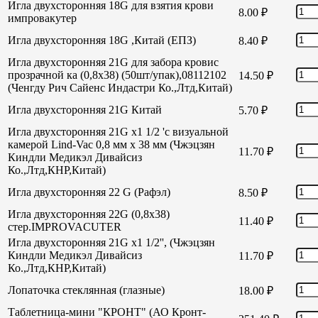
Игла двухсторонняя 18G для взятия крови
8.00
₽
импровакутер
Игла двухсторонняя 18G ,Китай (ЕПЗ)
8.40
₽
Игла двухсторонняя 21G для забора кровис
прозрачной ка (0,8х38) (50шт/упак),08112102
14.50
₽
(Ченгду Рич Сайенс Индастри Ко.,Лтд,Китай)
Игла двухсторонняя 21G Китай
5.70
₽
Игла двухсторонняя 21G х1 1/2 'с визуальной
камерой Lind-Vac 0,8 мм х 38 мм (Чжэцзян
11.70
₽
Киндли Медикэл Дивайсиз
Ко.,Лтд,КНР,Китай)
Игла двухсторонняя 22 G (Рафэл)
8.50
₽
Игла двухсторонняя 22G (0,8х38)
11.40
₽
стер.IMPROVACUTER
Игла двухсторонняя 21G х1 1/2'', (Чжэцзян
Киндли Медикэл Дивайсиз
11.70
₽
Ко.,Лтд,КНР,Китай)
Лопаточка стеклянная (глазные)
18.00
₽
Таблетница-мини "КРОНТ" (АО Кронт-