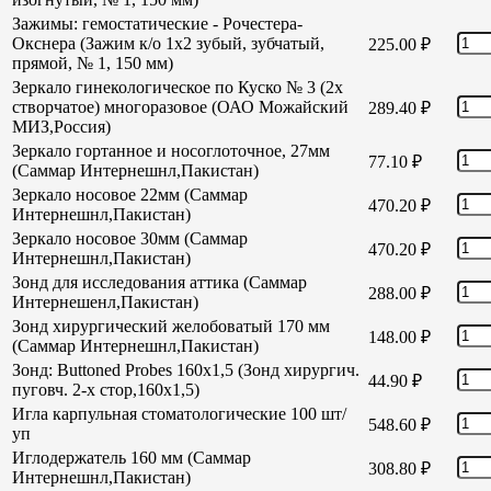
Зажимы: гемостатические - Рочестера-
Окснера (Зажим к/о 1х2 зубый, зубчатый,
225.00
₽
прямой, № 1, 150 мм)
Зеркало гинекологическое по Куско № 3 (2х
створчатое) многоразовое (ОАО Можайский
289.40
₽
МИЗ,Россия)
Зеркало гортанное и носоглоточное, 27мм
77.10
₽
(Саммар Интернешнл,Пакистан)
Зеркало носовое 22мм (Саммар
470.20
₽
Интернешнл,Пакистан)
Зеркало носовое 30мм (Саммар
470.20
₽
Интернешнл,Пакистан)
Зонд для исследования аттика (Саммар
288.00
₽
Интернешенл,Пакистан)
Зонд хирургический желобоватый 170 мм
148.00
₽
(Саммар Интернешнл,Пакистан)
Зонд: Buttoned Probes 160х1,5 (Зонд хирургич.
44.90
₽
пуговч. 2-х стор,160х1,5)
Игла карпульная стоматологические 100 шт/
548.60
₽
уп
Иглодержатель 160 мм (Саммар
308.80
₽
Интернешнл,Пакистан)