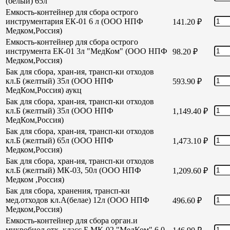
(белый) 65л
Емкость-контейнер для сбора острого
инструментария ЕК-01 6 л (ООО НПФ
141.20
₽
Медком,Россия)
Емкость-контейнер для сбора острого
инструмента ЕК-01 3л "МедКом" (ООО НПФ
98.20
₽
Медком,Россия)
Бак для сбора, хран-ия, трансп-ки отходов
кл.Б (желтый) 35л (ООО НПФ
593.90
₽
МедКом,Россия) аукц
Бак для сбора, хран-ия, трансп-ки отходов
кл.Б (желтый) 35л (ООО НПФ
1,149.40
₽
МедКом,Россия)
Бак для сбора, хран-ия, трансп-ки отходов
кл.Б (желтый) 65л (ООО НПФ
1,473.10
₽
Медком,Россия)
Бак для сбора, хран-ия, трансп-ки отходов
кл.Б (желтый) МК-03, 50л (ООО НПФ
1,209.60
₽
Медком ,Россия)
Бак для сбора, хранения, трансп-ки
мед.отходов кл.А(белае) 12л (ООО НПФ
496.60
₽
Медком,Россия)
Емкость-контейнер для сбора орган.и
микробиол отх. класс Б МК-02 "МедКом" 6,0