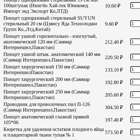
100шт/упак (Нингбо Хай-тек Юникмед
10.60
₽
Импорт энд Экспорт Ко,ЛТД)
Пинцет одноразовый стерильный SUYUN
стерильный 20 см (Цзянсу Яда Технолоджи
9.60
₽
Групп Ко.,Лтд,Китай)
Пинцет ушной горизонтально - изогнутый,
анатомический 120 мм (Саммар
212.40
₽
Интернешнл,Пакистан)
Пинцет ушной штык. анатомический 140 мм
220.50
₽
(Саммар Интернешнл,Пакистан)
Пинцет хирургический 150 мм (Саммар
133.10
₽
ИнтернешнлПакистан)
Пинцет хирургический 200 мм (Саммар
192.80
₽
Интернешенл,Пакистан)
Пинцет хирургический 250 мм (Саммар
205.60
₽
Интернешнл,Пакистан)
Проводник для проволочных пил П-126
304.50
₽
(Саммар Интернешенл,Пакистан)
Пинцет анатомический глазной прямой
197.40
₽
105*06
Кюретка для удаления остатков плодного яйца
573.50
₽
и плацентарной ткани тупая № 1