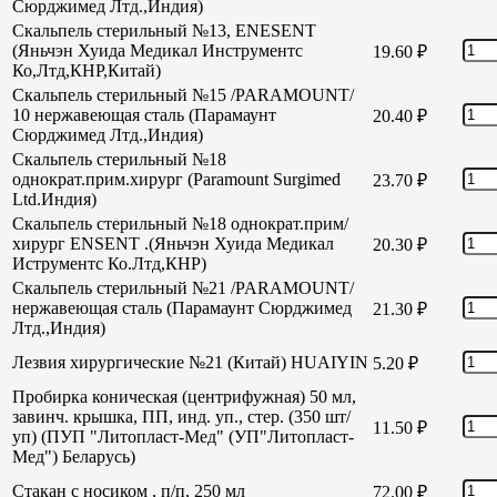
Сюрджимед Лтд.,Индия)
Скальпель стерильный №13, ENESENT
(Яньчэн Хуида Медикал Инструментс
19.60
₽
Ко,Лтд,КНР,Китай)
Скальпель стерильный №15 /PARAMOUNT/
10 нержавеющая сталь (Парамаунт
20.40
₽
Сюрджимед Лтд.,Индия)
Скальпель стерильный №18
однократ.прим.хирург (Paramount Surgimed
23.70
₽
Ltd.Индия)
Скальпель стерильный №18 однократ.прим/
хирург ENSENT .(Яньчэн Хуида Медикал
20.30
₽
Иструментс Ко.Лтд,КНР)
Скальпель стерильный №21 /PARAMOUNT/
нержавеющая сталь (Парамаунт Сюрджимед
21.30
₽
Лтд.,Индия)
Лезвия хирургические №21 (Китай) HUAIYIN
5.20
₽
Пробирка коническая (центрифужная) 50 мл,
завинч. крышка, ПП, инд. уп., стер. (350 шт/
11.50
₽
уп) (ПУП "Литопласт-Мед" (УП"Литопласт-
Мед") Беларусь)
Стакан с носиком , п/п, 250 мл
72.00
₽