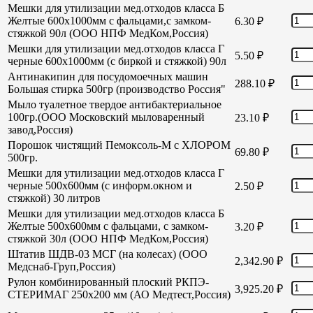
Мешки для утилизации мед.отходов класса Б
Желтые 600х1000мм с фальцами,с замком-
6.30
₽
стяжкой 90л (ООО НПФ МедКом,Россия)
Мешки для утилизации мед.отходов класса Г
5.50
₽
черные 600х1000мм (с биркой и стяжкой) 90л
Антинакипин для посудомоечных машин
288.10
₽
Большая стирка 500гр (производство Россия"
Мыло туалетное твердое антибактериальное
100гр.(ООО Московский мыловаренный
23.10
₽
завод,Россия)
Порошок чистящий Пемоксоль-М с ХЛОРОМ
69.80
₽
500гр.
Мешки для утилизации мед.отходов класса Г
черные 500х600мм (с информ.окном и
2.50
₽
стяжкой) 30 литров
Мешки для утилизации мед.отходов класса Б
Желтые 500х600мм с фальцами, с замком-
3.20
₽
стяжкой 30л (ООО НПФ МедКом,Россия)
Штатив ШДВ-03 МСГ (на колесах) (ООО
2,342.90
₽
Медснаб-Груп,Россия)
Рулон комбинированный плоский РКПЭ-
3,925.20
₽
СТЕРИМАГ 250х200 мм (АО Медтест,Россия)