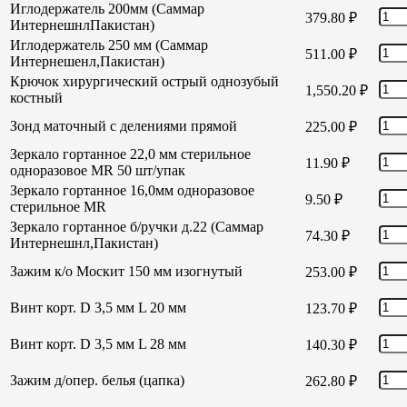
Иглодержатель 200мм (Саммар
379.80
₽
ИнтернешнлПакистан)
Иглодержатель 250 мм (Саммар
511.00
₽
Интернешенл,Пакистан)
Крючок хирургический острый однозубый
1,550.20
₽
костный
Зонд маточный с делениями прямой
225.00
₽
Зеркало гортанное 22,0 мм стерильное
11.90
₽
одноразовое MR 50 шт/упак
Зеркало гортанное 16,0мм одноразовое
9.50
₽
стерильное MR
Зеркало гортанное б/ручки д.22 (Саммар
74.30
₽
Интернешнл,Пакистан)
Зажим к/о Москит 150 мм изогнутый
253.00
₽
Винт корт. D 3,5 мм L 20 мм
123.70
₽
Винт корт. D 3,5 мм L 28 мм
140.30
₽
Зажим д/опер. белья (цапка)
262.80
₽