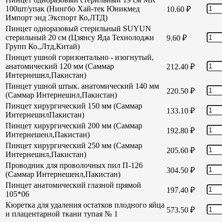
100шт/упак (Нингбо Хай-тек Юникмед
10.60
₽
Импорт энд Экспорт Ко,ЛТД)
Пинцет одноразовый стерильный SUYUN
стерильный 20 см (Цзянсу Яда Технолоджи
9.60
₽
Групп Ко.,Лтд,Китай)
Пинцет ушной горизонтально - изогнутый,
анатомический 120 мм (Саммар
212.40
₽
Интернешнл,Пакистан)
Пинцет ушной штык. анатомический 140 мм
220.50
₽
(Саммар Интернешнл,Пакистан)
Пинцет хирургический 150 мм (Саммар
133.10
₽
ИнтернешнлПакистан)
Пинцет хирургический 200 мм (Саммар
192.80
₽
Интернешенл,Пакистан)
Пинцет хирургический 250 мм (Саммар
205.60
₽
Интернешнл,Пакистан)
Проводник для проволочных пил П-126
304.50
₽
(Саммар Интернешенл,Пакистан)
Пинцет анатомический глазной прямой
197.40
₽
105*06
Кюретка для удаления остатков плодного яйца
573.50
₽
и плацентарной ткани тупая № 1