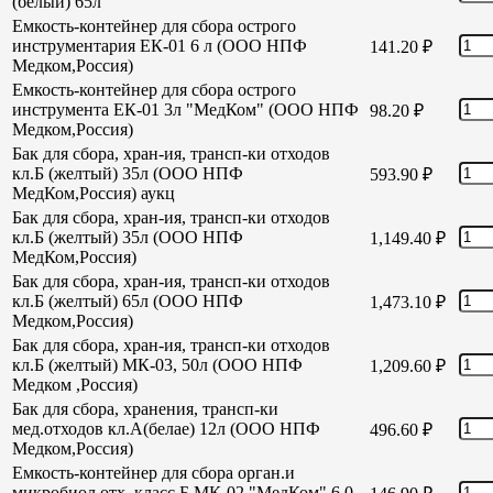
(белый) 65л
Емкость-контейнер для сбора острого
инструментария ЕК-01 6 л (ООО НПФ
141.20
₽
Медком,Россия)
Емкость-контейнер для сбора острого
инструмента ЕК-01 3л "МедКом" (ООО НПФ
98.20
₽
Медком,Россия)
Бак для сбора, хран-ия, трансп-ки отходов
кл.Б (желтый) 35л (ООО НПФ
593.90
₽
МедКом,Россия) аукц
Бак для сбора, хран-ия, трансп-ки отходов
кл.Б (желтый) 35л (ООО НПФ
1,149.40
₽
МедКом,Россия)
Бак для сбора, хран-ия, трансп-ки отходов
кл.Б (желтый) 65л (ООО НПФ
1,473.10
₽
Медком,Россия)
Бак для сбора, хран-ия, трансп-ки отходов
кл.Б (желтый) МК-03, 50л (ООО НПФ
1,209.60
₽
Медком ,Россия)
Бак для сбора, хранения, трансп-ки
мед.отходов кл.А(белае) 12л (ООО НПФ
496.60
₽
Медком,Россия)
Емкость-контейнер для сбора орган.и
микробиол отх. класс Б МК-02 "МедКом" 6,0