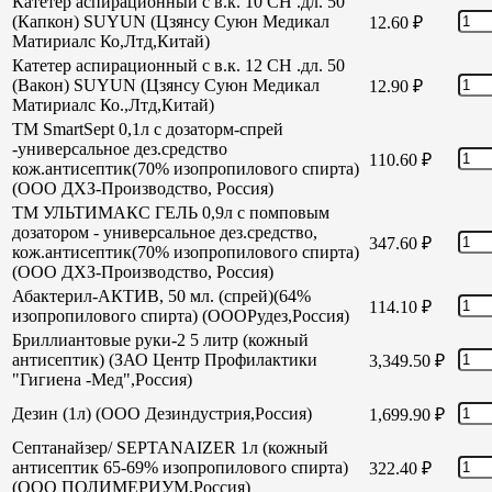
Катетер аспирационный с в.к. 10 СН .дл. 50
(Капкон) SUYUN (Цзянсу Суюн Медикал
12.60
₽
Матириалс Ко,Лтд,Китай)
Катетер аспирационный с в.к. 12 СН .дл. 50
(Вакон) SUYUN (Цзянсу Суюн Медикал
12.90
₽
Матириалс Ко.,Лтд,Китай)
TM SmartSept 0,1л с дозаторм-спрей
-универсальное дез.средство
110.60
₽
кож.антисептик(70% изопропилового спирта)
(ООО ДХЗ-Производство, Россия)
TM УЛЬТИМАКС ГЕЛЬ 0,9л с помповым
дозатором - универсальное дез.средство,
347.60
₽
кож.антисептик(70% изопропилового спирта)
(ООО ДХЗ-Производство, Россия)
Абактерил-АКТИВ, 50 мл. (спрей)(64%
114.10
₽
изопропилового спирта) (ОООРудез,Россия)
Бриллиантовые руки-2 5 литр (кожный
антисептик) (ЗАО Центр Профилактики
3,349.50
₽
"Гигиена -Мед",Россия)
Дезин (1л) (ООО Дезиндустрия,Россия)
1,699.90
₽
Септанайзер/ SEPTANAIZER 1л (кожный
антисептик 65-69% изопропилового спирта)
322.40
₽
(ООО ПОЛИМЕРИУМ,Россия)