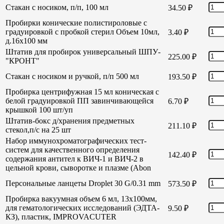
Стакан с носиком, п/п, 100 мл
34.50
₽
Пробирки конические полистироловые с
градуировкой с пробкой стерил Объем 10мл,
3.40
₽
д.16х100 мм
Штатив для пробирок универсальный ШПУ-
225.00
₽
"КРОНТ"
Стакан с носиком и ручкой, п/п 500 мл
193.50
₽
Пробирка центрифужная 15 мл коническая с
белой градуировкой ПП завинчивающейся
6.70
₽
крышкой 100 шт/уп
Штатив-бокс д/хранения предметных
211.10
₽
стекол,п/с на 25 шт
Набор иммунохроматографических тест-
систем для качественного определения
142.40
₽
содержания антител к ВИЧ-1 и ВИЧ-2 в
цельной крови, сыворотке и плазме (Abon
Персональные ланцеты Droplet 30 G/0.31 mm
573.50
₽
Пробирка вакуумная объем 6 мл, 13х100мм,
для гематологических исследований (ЭДТА-
9.50
₽
КЗ), пластик, IMPROVACUTER