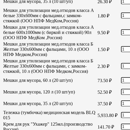
Мешки для мусора, 35 л (10 шт/уп)
26.30
₽
Мешки для утилизации мед.отходов класса А
белые 330х600мм с фальцами,с замком-
1.80
₽
стяжкой (ООО НПФ МедКом,Россия)
Мешки для утилизации мед.отходов класса А
белые 600х1000мм (с биркой и стяжкой) 90л
9.50
₽
(ООО НПФ МедКом ,Россия)
Мешки для утилизации мед.отходов класса Б
Желтые 330х600мм с фальцами, 10 л (ООО
1.50
₽
НПФ Медком,Россия)
Мешки для утилизации мед.отходов класса Б
Желтые 330х600мм с фальцами, с замком-
2.30
₽
стяжкой, 10 л (ООО НПФ Медком,Россия)
Мешки для мусора, 60 л (20 шт/уп)
73.50
₽
Мешки для мусора, 120 л (10 шт/уп)
52.50
₽
Мешки для мусора, 35 л (20 шт/уп)
37.50
₽
Тележка (тумбочка) медицинская модель BLQ
5,933.80
₽
015
Крем для рук "Ухажер" 125мл.(производство
141.70
₽
Россия)