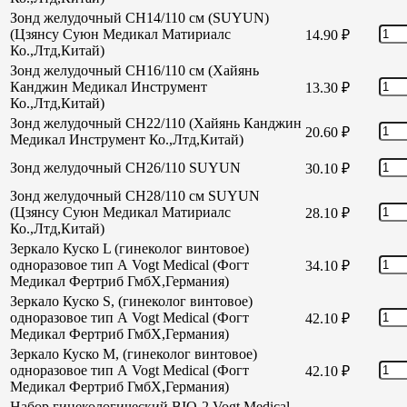
Зонд желудочный CH14/110 см (SUYUN)
(Цзянсу Суюн Медикал Матириалс
14.90
₽
Ко.,Лтд,Китай)
Зонд желудочный CH16/110 см (Хайянь
Канджин Медикал Инструмент
13.30
₽
Ко.,Лтд,Китай)
Зонд желудочный СН22/110 (Хайянь Канджин
20.60
₽
Медикал Инструмент Ко.,Лтд,Китай)
Зонд желудочный СН26/110 SUYUN
30.10
₽
Зонд желудочный СН28/110 см SUYUN
(Цзянсу Суюн Медикал Матириалс
28.10
₽
Ко.,Лтд,Китай)
Зеркало Куско L (гинеколог винтовое)
одноразовое тип А Vogt Medical (Фогт
34.10
₽
Медикал Фертриб ГмбХ,Германия)
Зеркало Куско S, (гинеколог винтовое)
одноразовое тип А Vogt Medical (Фогт
42.10
₽
Медикал Фертриб ГмбХ,Германия)
Зеркало Куско М, (гинеколог винтовое)
одноразовое тип А Vogt Medical (Фогт
42.10
₽
Медикал Фертриб ГмбХ,Германия)
Набор гинекологический BIO-2 Vogt Medical