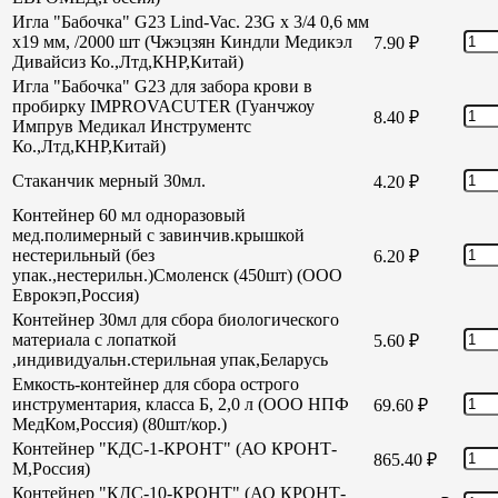
Игла "Бабочка" G23 Lind-Vac. 23G х 3/4 0,6 мм
х19 мм, /2000 шт (Чжэцзян Киндли Медикэл
7.90
₽
Дивайсиз Ко.,Лтд,КНР,Китай)
Игла "Бабочка" G23 для забора крови в
пробирку IMPROVACUTER (Гуанчжоу
8.40
₽
Импрув Медикал Инструментс
Ко.,Лтд,КНР,Китай)
Стаканчик мерный 30мл.
4.20
₽
Контейнер 60 мл одноразовый
мед.полимерный с завинчив.крышкой
нестерильный (без
6.20
₽
упак.,нестерильн.)Смоленск (450шт) (ООО
Еврокэп,Россия)
Контейнер 30мл для сбора биологического
материала с лопаткой
5.60
₽
,индивидуальн.стерильная упак,Беларусь
Емкость-контейнер для сбора острого
инструментария, класса Б, 2,0 л (ООО НПФ
69.60
₽
МедКом,Россия) (80шт/кор.)
Контейнер "КДС-1-КРОНТ" (АО КРОНТ-
865.40
₽
М,Россия)
Контейнер "КДС-10-КРОНТ" (АО КРОНТ-