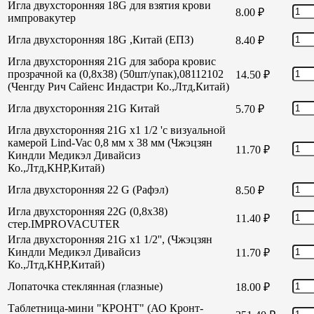
Игла двухсторонняя 18G для взятия крови
8.00
₽
импровакутер
Игла двухсторонняя 18G ,Китай (ЕПЗ)
8.40
₽
Игла двухсторонняя 21G для забора кровис
прозрачной ка (0,8х38) (50шт/упак),08112102
14.50
₽
(Ченгду Рич Сайенс Индастри Ко.,Лтд,Китай)
Игла двухсторонняя 21G Китай
5.70
₽
Игла двухсторонняя 21G х1 1/2 'с визуальной
камерой Lind-Vac 0,8 мм х 38 мм (Чжэцзян
11.70
₽
Киндли Медикэл Дивайсиз
Ко.,Лтд,КНР,Китай)
Игла двухсторонняя 22 G (Рафэл)
8.50
₽
Игла двухсторонняя 22G (0,8х38)
11.40
₽
стер.IMPROVACUTER
Игла двухсторонняя 21G х1 1/2'', (Чжэцзян
Киндли Медикэл Дивайсиз
11.70
₽
Ко.,Лтд,КНР,Китай)
Лопаточка стеклянная (глазные)
18.00
₽
Таблетница-мини "КРОНТ" (АО Кронт-