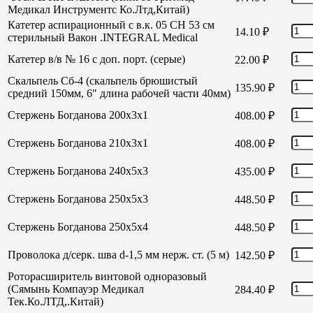
Медикал Инструментс Ко.Лтд,Китай)
Катетер аспирационный с в.к. 05 СН 53 см
14.10
₽
стерильный Вакон .INTEGRAL Medical
Катетер в/в № 16 с доп. порт. (серые)
22.00
₽
Скальпель Сб-4 (скальпель брюшистый
135.90
₽
средний 150мм, 6" длина рабочей части 40мм)
Стержень Богданова 200х3х1
408.00
₽
Стержень Богданова 210х3х1
408.00
₽
Стержень Богданова 240х5х3
435.00
₽
Стержень Богданова 250х5х3
448.50
₽
Стержень Богданова 250х5х4
448.50
₽
Проволока д/серк. шва d-1,5 мм нерж. ст. (5 м)
142.50
₽
Роторасширитель винтовой одноразовый
(Сямынь Компауэр Медикал
284.40
₽
Тек.Ко.ЛТД,.Китай)