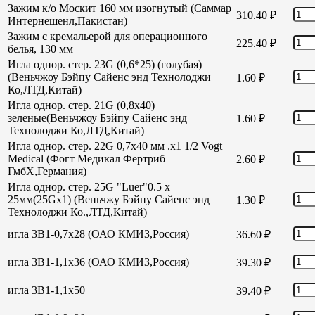
Зажим к/о Москит 160 мм изогнутый (Саммар
310.40
₽
Интернешенл,Пакистан)
Зажим с кремальерой для операционного
225.40
₽
белья, 130 мм
Игла однор. стер. 23G (0,6*25) (голубая)
(Веньчжоу Бэйпу Сайенс энд Технолоджи
1.60
₽
Ко,ЛТД,Китай)
Игла однор. стер. 21G (0,8х40)
зеленые(Веньчжоу Бэйпу Сайенс энд
1.60
₽
Технолоджи Ко,ЛТД,Китай)
Игла однор. стер. 22G 0,7х40 мм .х1 1/2 Vogt
Medical (Фогт Медикал Фертриб
2.60
₽
ГмбХ,Германия)
Игла однор. стер. 25G "Luer"0.5 х
25мм(25Gх1) (Веньчжу Бэйпу Сайенс энд
1.30
₽
Технолоджи Ко.,ЛТД,Китай)
игла 3В1-0,7х28 (ОАО КМИЗ,Россия)
36.60
₽
игла 3В1-1,1х36 (ОАО КМИЗ,Россия)
39.30
₽
игла 3В1-1,1х50
39.40
₽