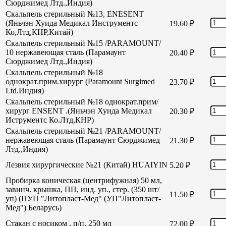
Сюрджимед Лтд.,Индия)
Скальпель стерильный №13, ENESENT
(Яньчэн Хуида Медикал Инструментс
19.60
₽
Ко,Лтд,КНР,Китай)
Скальпель стерильный №15 /PARAMOUNT/
10 нержавеющая сталь (Парамаунт
20.40
₽
Сюрджимед Лтд.,Индия)
Скальпель стерильный №18
однократ.прим.хирург (Paramount Surgimed
23.70
₽
Ltd.Индия)
Скальпель стерильный №18 однократ.прим/
хирург ENSENT .(Яньчэн Хуида Медикал
20.30
₽
Иструментс Ко.Лтд,КНР)
Скальпель стерильный №21 /PARAMOUNT/
нержавеющая сталь (Парамаунт Сюрджимед
21.30
₽
Лтд.,Индия)
Лезвия хирургические №21 (Китай) HUAIYIN
5.20
₽
Пробирка коническая (центрифужная) 50 мл,
завинч. крышка, ПП, инд. уп., стер. (350 шт/
11.50
₽
уп) (ПУП "Литопласт-Мед" (УП"Литопласт-
Мед") Беларусь)
Стакан с носиком , п/п, 250 мл
72.00
₽