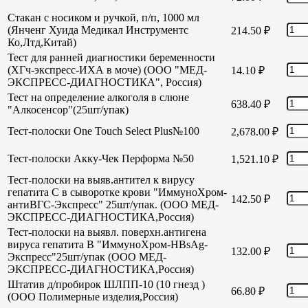
Стакан с носиком и ручкой, п/п, 1000 мл
(Янченг Хуида Медикал Инструментс
214.50
₽
Ко,Лтд,Китай)
Тест для ранней диагностики беременности
(ХГч-экспресс-ИХА в моче) (ООО "МЕД-
14.10
₽
ЭКСПРЕСС-ДИАГНОСТИКА", Россия)
Тест на определение алкоголя в слюне
638.40
₽
"Алкосенсор"(25шт/упак)
Тест-полоски One Touch Select Plus№100
2,678.00
₽
Тест-полоски Акку-Чек Перформа №50
1,521.10
₽
Тест-полоски на выяв.антител к вирусу
гепатита С в сыворотке крови "ИммуноХром-
142.50
₽
антиВГС-Экспресс" 25шт/упак. (ООО МЕД-
ЭКСПРЕСС-ДИАГНОСТИКА,Россия)
Тест-полоски на выявл. поверхн.антигена
вируса гепатита В "ИммуноХром-HBsAg-
132.00
₽
Экспресс"25шт/упак (ООО МЕД-
ЭКСПРЕСС-ДИАГНОСТИКА,Россия)
Штатив д/пробирок ШЛПП-10 (10 гнезд )
66.80
₽
(ООО Полимерные изделия,Россия)