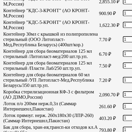
2,855.10
₽
М,Россия)
Контейнер "КДС-3-КРОНТ" (АО КРОНТ-
900.90
₽
М,Россия)
Контейнер "КДС-5-КРОНТ" (АО КРОНТ-
1,622.30
₽
М,Россия)
Контейнер 30мл с крышкой из полипропилена
стерильный (ООО Литопласт-
7.70
₽
Мед,Республика Беларусь) (400шт/кор.)
Контейнер для сбора биоматериалов 125 мл
6.70
₽
стерильный /Литопласт-мед/200 шт.тр.уп.
Контейнер для сбора биоматериалов 125 мл
7.50
₽
стерильный /Пласти Лаб/250 шт.тр.уп.
Контейнер для сбора биоматериалов 60 мл
стерильный /УП Литопласт-Мед,Республика
7.20
₽
Беларусь/350 шт.тр.уп.
Коробка стерилизационная КФ-3 с фильтром
2,090.70
₽
(АО ДЗМО,Россия)
Лоток п/о 200мм нерж.0,3л (Саммар
261.60
₽
Интернешенл,Пакистан)
Лоток прямоуг. нерж. 260х180х30 (ЛПР-260)
403.20
₽
(Саммар Интернешнл,Пакистан)
Бак для сбора, хран-ия,трансп-ки отходов кл.А
793.80
₽