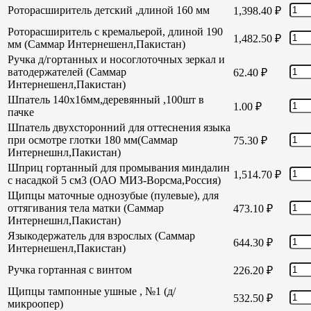
Роторасширитель детский ,длиной 160 мм
1,398.40
₽
Роторасширитель с кремальерой, длиной 190
1,482.50
₽
мм (Саммар Интернешенл,Пакистан)
Ручка д/гортанных и носоглоточных зеркал и
ватодержателей (Саммар
62.40
₽
Интернешенл,Пакистан)
Шпатель 140х16мм,деревянный ,100шт в
1.00
₽
пачке
Шпатель двухсторонний для оттеснения языка
при осмотре глотки 180 мм(Саммар
75.30
₽
Интернешнл,Пакистан)
Шприц гортанный для промывания миндалин
1,514.70
₽
с насадкой 5 см3 (ОАО МИЗ-Ворсма,Россия)
Щипцы маточные однозубые (пулевые), для
оттягивания тела матки (Саммар
473.10
₽
Интернешнл,Пакистан)
Языкодержатель для взрослых (Саммар
644.30
₽
Интернешенл,Пакистан)
Ручка гортанная с винтом
226.20
₽
Щипцы тампонные ушные , №1 (д/
532.50
₽
микроопер)