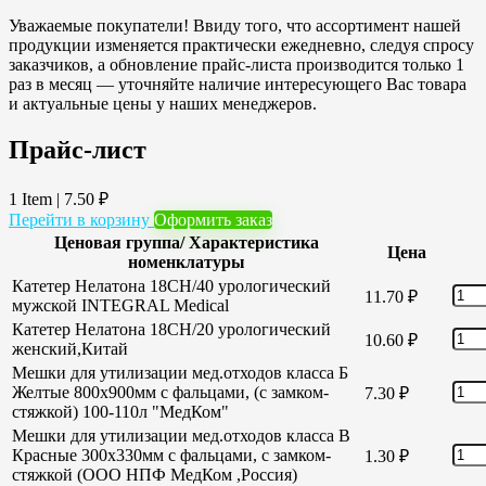
Уважаемые покупатели! Ввиду того, что ассортимент нашей
продукции изменяется практически ежедневно, следуя спросу
заказчиков, а обновление прайс-листа производится только 1
раз в месяц — уточняйте наличие интересующего Вас товара
и актуальные цены у наших менеджеров.
Прайс-лист
1 Item
|
7.50
₽
Перейти в корзину
Оформить заказ
Ценовая группа/ Характеристика
Цена
номенклатуры
Катетер Нелатона 18CH/40 урологический
11.70
₽
мужской INTEGRAL Medical
Катетер Нелатона 18CH/20 урологический
10.60
₽
женский,Китай
Мешки для утилизации мед.отходов класса Б
Желтые 800х900мм с фальцами, (с замком-
7.30
₽
стяжкой) 100-110л "МедКом"
Мешки для утилизации мед.отходов класса В
Красные 300х330мм с фальцами, с замком-
1.30
₽
стяжкой (ООО НПФ МедКом ,Россия)