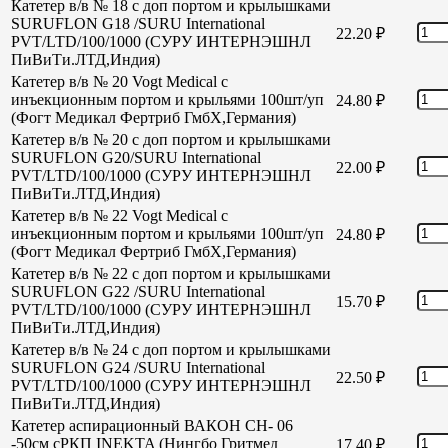
Катетер в/в № 18 с доп портом и крылышками
SURUFLON G18 /SURU International
22.20
₽
PVT/LTD/100/1000 (СУРУ ИНТЕРНЭШНЛ
ПиВиТи.ЛТД,Индия)
Катетер в/в № 20 Vogt Medical с
инъекционным портом и крыльями 100шт/уп
24.80
₽
(Фогт Медикал Фертриб ГмбХ,Германия)
Катетер в/в № 20 с доп портом и крылышками
SURUFLON G20/SURU International
22.00
₽
PVT/LTD/100/1000 (СУРУ ИНТЕРНЭШНЛ
ПиВиТи.ЛТД,Индия)
Катетер в/в № 22 Vogt Medical с
инъекционным портом и крыльями 100шт/уп
24.80
₽
(Фогт Медикал Фертриб ГмбХ,Германия)
Катетер в/в № 22 с доп портом и крылышками
SURUFLON G22 /SURU International
15.70
₽
PVT/LTD/100/1000 (СУРУ ИНТЕРНЭШНЛ
ПиВиТи.ЛТД,Индия)
Катетер в/в № 24 с доп портом и крылышками
SURUFLON G24 /SURU International
22.50
₽
PVT/LTD/100/1000 (СУРУ ИНТЕРНЭШНЛ
ПиВиТи.ЛТД,Индия)
Катетер аспирационный ВАКОН СН- 06
-50см сРКП INEKTA (Нингбо Гритмед
17.40
₽