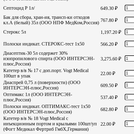
Септоцид Р 1л/
649.30
₽
Бак для сбора, хран-ия, трансп-ки отходов
767.80
₽
кл.А (белый) 35л (ООО НПФ МедКом,Россия)
Стерокс 5л
1,197.20
₽
Полоски индикат. СТЕРОКС-тест 1х50
566.20
₽
Диасептик-30 5л содержет 30%
изопропилового спирта (ООО ИНТЕРСЭН-
3,275.60
₽
плюс,Россия)
Катетер в/в № 17 с доп.порт. Vogt Medical
22.00
₽
100шт в упак
Диаспрей 0,75 л (поверхности) (ООО
609.50
₽
ИНТЕРСЭН-плюс,Россия)
Оптимакс 1л (ООО ИНТЕРСЭН-
537.40
₽
плюс,Россия)
Полоски индикат. ОПТИМАКС-тест 1х50
682.80
₽
(ООО ИНТЕРСЭН-плюс,Россия)
Катетер в/в № 18 Vogt Medical с
инъекционным портом и крыльями 100шт/уп
22.00
₽
(Фогт Медикал Фертриб ГмбХ,Германия)