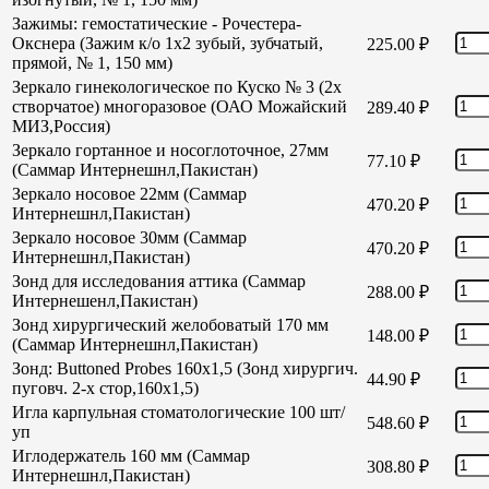
Зажимы: гемостатические - Рочестера-
Окснера (Зажим к/о 1х2 зубый, зубчатый,
225.00
₽
прямой, № 1, 150 мм)
Зеркало гинекологическое по Куско № 3 (2х
створчатое) многоразовое (ОАО Можайский
289.40
₽
МИЗ,Россия)
Зеркало гортанное и носоглоточное, 27мм
77.10
₽
(Саммар Интернешнл,Пакистан)
Зеркало носовое 22мм (Саммар
470.20
₽
Интернешнл,Пакистан)
Зеркало носовое 30мм (Саммар
470.20
₽
Интернешнл,Пакистан)
Зонд для исследования аттика (Саммар
288.00
₽
Интернешенл,Пакистан)
Зонд хирургический желобоватый 170 мм
148.00
₽
(Саммар Интернешнл,Пакистан)
Зонд: Buttoned Probes 160х1,5 (Зонд хирургич.
44.90
₽
пуговч. 2-х стор,160х1,5)
Игла карпульная стоматологические 100 шт/
548.60
₽
уп
Иглодержатель 160 мм (Саммар
308.80
₽
Интернешнл,Пакистан)