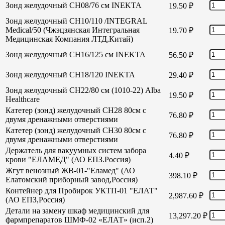
Зонд желудочный СН08/76 см INEKTA
19.50
₽
Зонд желудочный СН10/110 /INTEGRAL
Medical/50 (Чжэцзянская Интегральная
19.70
₽
Медицинская Компания ЛТД,Китай)
Зонд желудочный СН16/125 см INEKTA
56.50
₽
Зонд желудочный СН18/120 INEKTA
29.40
₽
Зонд желудочный СН22/80 см (1010-22) Alba
19.50
₽
Healthcare
Катетер (зонд) желудочный СН28 80см с
76.80
₽
двумя дренажными отверстиями
Катетер (зонд) желудочный СН30 80см с
76.80
₽
двумя дренажными отверстиями
Держатель для вакуумных систем забора
4.40
₽
крови "ЕЛАМЕД" (АО ЕПЗ.Россия)
Жгут венозный ЖВ-01-"Еламед" (АО
398.10
₽
Елатомский приборный завод,Россия)
Контейнер для Пробирок УКТП-01 "ЕЛАТ"
2,987.60
₽
(АО ЕПЗ,Россия)
Детали на замену шкаф медицинский для
13,297.20
₽
фармпрепаратов ШМФ-02 «ЕЛАТ» (исп.2)