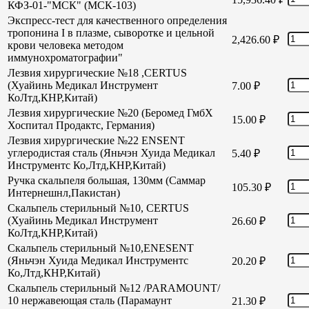
КФЗ-01-"МСК" (МСК-103)
Экспресс-тест для качественного определения
тропонина I в плазме, сыворотке и цельной
2,426.60
₽
крови человека методом
иммунохроматографии"
Лезвия хирургические №18 ,CERTUS
(Хуайинь Медикал Инструмент
7.00
₽
КоЛтд,КНР,Китай)
Лезвия хирургические №20 (Беромед ГмбХ
15.00
₽
Хоспитал Продактс, Германия)
Лезвия хирургические №22 ENSENT
углеродистая сталь (Яньчэн Хуида Медикал
5.40
₽
Инструментс Ко,Лтд,КНР,Китай)
Ручка скальпеля большая, 130мм (Саммар
105.30
₽
Интернешнл,Пакистан)
Скальпель стерильный №10, CERTUS
(Хуайинь Медикал Инструмент
26.60
₽
КоЛтд,КНР,Китай)
Скальпель стерильный №10,ENESENT
(Яньчэн Хуида Медикал Инструментс
20.20
₽
Ко,Лтд,КНР,Китай)
Скальпель стерильный №12 /PARAMOUNT/
10 нержавеющая сталь (Парамаунт
21.30
₽