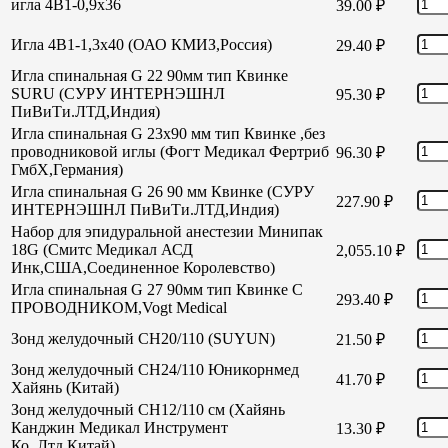
игла 4В1-0,9х36
39.00
₽
Игла 4В1-1,3х40 (ОАО КМИЗ,Россия)
29.40
₽
Игла спинальная G 22 90мм тип Квинке
SURU (СУРУ ИНТЕРНЭШНЛ
95.30
₽
ПиВиТи.ЛТД,Индия)
Игла спинальная G 23х90 мм тип Квинке ,без
проводниковой иглы (Фогт Медикал Фертриб
96.30
₽
ГмбХ,Германия)
Игла спинальная G 26 90 мм Квинке (СУРУ
227.90
₽
ИНТЕРНЭШНЛ ПиВиТи.ЛТД,Индия)
Набор для эпидуральной анестезии Минипак
18G (Смитс Медикал АСД
2,055.10
₽
Инк,США,Соединенное Королевство)
Игла спинальная G 27 90мм тип Квинке С
293.40
₽
ПРОВОДНИКОМ,Vogt Medical
Зонд желудочный СН20/110 (SUYUN)
21.50
₽
Зонд желудочный СН24/110 Юникорнмед
41.70
₽
Хайянь (Китай)
Зонд желудочный CH12/110 см (Хайянь
Канджин Медикал Инструмент
13.30
₽
Ко.,Лтд,Китай)