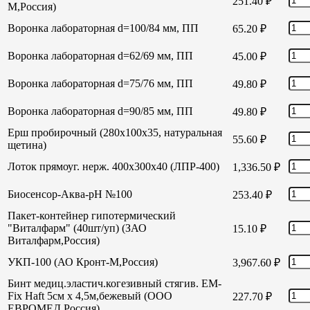
251.40
₽
М,Россия)
Воронка лабораторная d=100/84 мм, ПП
65.20
₽
Воронка лабораторная d=62/69 мм, ПП
45.00
₽
Воронка лабораторная d=75/76 мм, ПП
49.80
₽
Воронка лабораторная d=90/85 мм, ПП
49.80
₽
Ерш пробирочный (280х100х35, натуральная
55.60
₽
щетина)
Лоток прямоуг. нерж. 400х300х40 (ЛПР-400)
1,336.50
₽
Биосенсор-Аква-рН №100
253.40
₽
Пакет-контейнер гипотермический
"Виталфарм" (40шт/уп) (ЗАО
15.10
₽
Виталфарм,Россия)
УКП-100 (АО Кронт-М,Россия)
3,967.60
₽
Бинт медиц.эластич.когезивный стягив. EM-
Fix Haft 5см х 4,5м,бежевый (ООО
227.70
₽
ЕВРОМЕД,Россия)