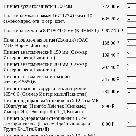
Пинцет зубчатолапчатый 200 мм
322.90
₽
Пластина узкая прямая 167*12*4,0 мм с 10
685.20
₽
самокомпрес. отв. с огр. конт.
Пластина сетчатая 80*180*0,6 мм (КОНМЕТ)
9,827.70
₽
Пила проволочная витая (Джигли) (ОАО
136.00
₽
МИЗ-Ворсма,Россия)
Пинцет анатомический 150 мм (Саммар
139.40
₽
Интернешенл,Пакистан)
Пинцет анатомический 200 мм (Саммар
207.40
₽
Интернешенл,Пакистан)
Пинцет анатомический глазной
245.00
₽
изогнут155*0,6
Пинцет глазной хирургический прямой
230.00
₽
105*0,6 (Саммар ИнтернешнлПакистан)
Пинцет одноразовый стерильный 12,5 см MR
100шт/упак (Нингбо Хай-тек Юникмед
8.90
₽
Импорт Энд Экспорт Ко,ЛТД,Китай )
Пинцет одноразовый стерильный 15 см
отоларинголога (Цзянсу Яда Технолоджи
8.00
₽
Групп Ко.,Лтд,Китай)
Пинцет одноразовый стерильный 19 см MR