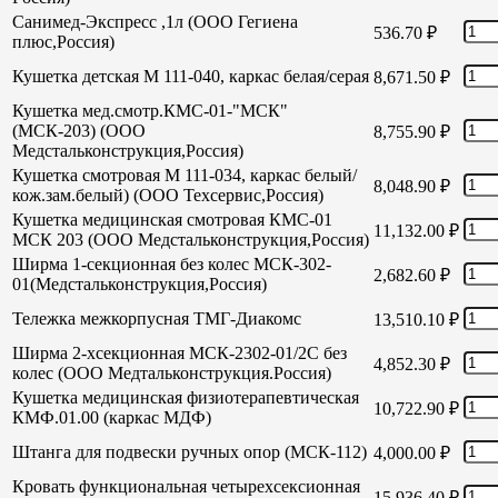
Санимед-Экспресс ,1л (ООО Гегиена
536.70
₽
плюс,Россия)
Кушетка детская М 111-040, каркас белая/серая
8,671.50
₽
Кушетка мед.смотр.КМС-01-"МСК"
(МСК-203) (ООО
8,755.90
₽
Медстальконструкция,Россия)
Кушетка смотровая М 111-034, каркас белый/
8,048.90
₽
кож.зам.белый) (ООО Техсервис,Россия)
Кушетка медицинская смотровая КМС-01
11,132.00
₽
МСК 203 (ООО Медстальконструкция,Россия)
Ширма 1-секционная без колес МСК-302-
2,682.60
₽
01(Медстальконструкция,Россия)
Тележка межкорпусная ТМГ-Диакомс
13,510.10
₽
Ширма 2-хсекционная МСК-2302-01/2С без
4,852.30
₽
колес (ООО Медтальконструкция.Россия)
Кушетка медицинская физиотерапевтическая
10,722.90
₽
КМФ.01.00 (каркас МДФ)
Штанга для подвески ручных опор (МСК-112)
4,000.00
₽
Кровать функциональная четырехсексионная
15,936.40
₽