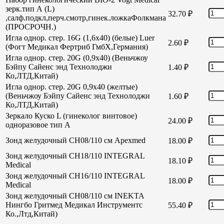
зерк.тип А (L)
32.70
₽
,салф.подкл,перч.смотр,гинек.ложкаФолкмана
(ПРОСРОЧН.)
Игла однор. стер. 16G (1,6х40) (белые) Luer
2.60
₽
(Фогт Медикал Фертриб ГмбХ,Германия)
Игла однор. стер. 20G (0,9х40) (Веньчжоу
Бэйпу Сайенс энд Технолоджи
1.40
₽
Ко,ЛТД,Китай)
Игла однор. стер. 20G 0,9х40 (желтые)
(Веньчжоу Бэйпу Сайенс энд Технолоджи
1.60
₽
Ко,ЛТД,Китай)
Зеркало Куско L (гинеколог винтовое)
24.00
₽
одноразовое тип А
Зонд желудочный СН08/110 см Apexmed
18.00
₽
Зонд желудочный СН18/110 INTEGRAL
18.10
₽
Medical
Зонд желудочный СН16/110 INTEGRAL
18.00
₽
Medical
Зонд желудочный СН08/110 см INEKTA
Нингбо Гритмед Медикал Инструментс
55.40
₽
Ко.,Лтд,Китай)