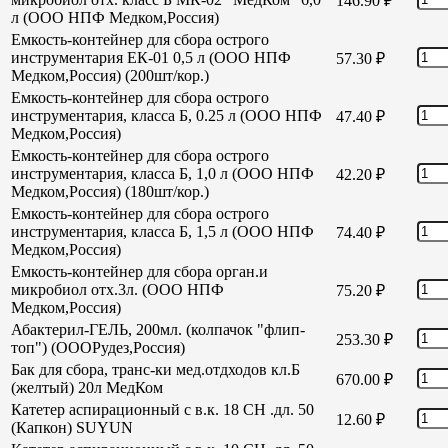
146.90
₽
л (ООО НПФ Медком,Россия)
Емкость-контейнер для сбора острого
инструментария ЕК-01 0,5 л (ООО НПФ
57.30
₽
Медком,Россия) (200шт/кор.)
Емкость-контейнер для сбора острого
инструментария, класса Б, 0.25 л (ООО НПФ
47.40
₽
Медком,Россия)
Емкость-контейнер для сбора острого
инструментария, класса Б, 1,0 л (ООО НПФ
42.20
₽
Медком,Россия) (180шт/кор.)
Емкость-контейнер для сбора острого
инструментария, класса Б, 1,5 л (ООО НПФ
74.40
₽
Медком,Россия)
Емкость-контейнер для сбора орган.и
микробиол отх.3л. (ООО НПФ
75.20
₽
Медком,Россия)
Абактерил-ГЕЛЬ, 200мл. (колпачок "флип-
253.30
₽
топ") (ОООРудез,Россия)
Бак для сбора, транс-ки мед.отдходов кл.Б
670.00
₽
(желтый) 20л МедКом
Катетер аспирационный с в.к. 18 СН .дл. 50
12.60
₽
(Капкон) SUYUN