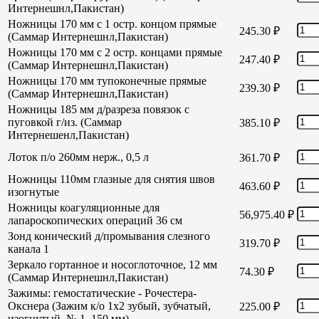
Интернешнл,Пакистан)
Ножницы 170 мм с 1 остр. концом прямые
245.30
₽
(Саммар Интернешнл,Пакистан)
Ножницы 170 мм с 2 остр. концами прямые
247.40
₽
(Саммар Интернешнл,Пакистан)
Ножницы 170 мм тупоконечные прямые
239.30
₽
(Саммар Интернешнл,Пакистан)
Ножницы 185 мм д/разреза повязок с
пуговкой г/из. (Саммар
385.10
₽
Интернешенл,Пакистан)
Лоток п/о 260мм нерж., 0,5 л
361.70
₽
Ножницы 110мм глазные для снятия швов
463.60
₽
изогнутые
Ножницы коагуляционные для
56,975.40
₽
лапароскопических операций 36 см
Зонд конический д/промывания слезного
319.70
₽
канала 1
Зеркало гортанное и носоглоточное, 12 мм
74.30
₽
(Саммар Интернешнл,Пакистан)
Зажимы: гемостатические - Рочестера-
Окснера (Зажим к/о 1х2 зубый, зубчатый,
225.00
₽
изогнутый, № 1, 150 мм)