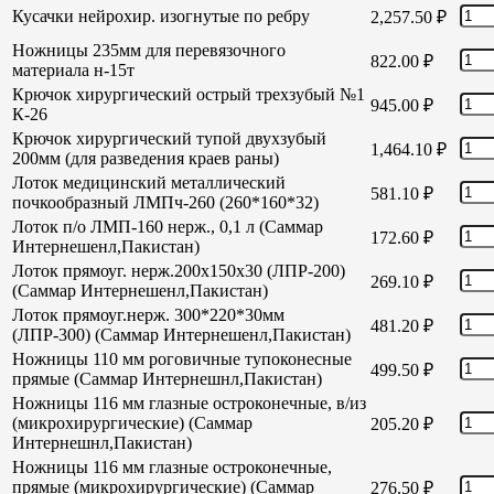
Кусачки нейрохир. изогнутые по ребру
2,257.50
₽
Ножницы 235мм для перевязочного
822.00
₽
материала н-15т
Крючок хирургический острый трехзубый №1
945.00
₽
К-26
Крючок хирургический тупой двухзубый
1,464.10
₽
200мм (для разведения краев раны)
Лоток медицинский металлический
581.10
₽
почкообразный ЛМПч-260 (260*160*32)
Лоток п/о ЛМП-160 нерж., 0,1 л (Саммар
172.60
₽
Интернешенл,Пакистан)
Лоток прямоуг. нерж.200х150х30 (ЛПР-200)
269.10
₽
(Саммар Интернешенл,Пакистан)
Лоток прямоуг.нерж. 300*220*30мм
481.20
₽
(ЛПР-300) (Саммар Интернешенл,Пакистан)
Ножницы 110 мм роговичные тупоконесные
499.50
₽
прямые (Саммар Интернешнл,Пакистан)
Ножницы 116 мм глазные остроконечные, в/из
(микрохирургические) (Саммар
205.20
₽
Интернешнл,Пакистан)
Ножницы 116 мм глазные остроконечные,
прямые (микрохирургические) (Саммар
276.50
₽