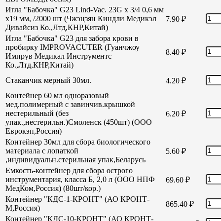
Игла "Бабочка" G23 Lind-Vac. 23G х 3/4 0,6 мм
х19 мм, /2000 шт (Чжэцзян Киндли Медикэл
7.90
₽
Дивайсиз Ко.,Лтд,КНР,Китай)
Игла "Бабочка" G23 для забора крови в
пробирку IMPROVACUTER (Гуанчжоу
8.40
₽
Импрув Медикал Инструментс
Ко.,Лтд,КНР,Китай)
Стаканчик мерный 30мл.
4.20
₽
Контейнер 60 мл одноразовый
мед.полимерный с завинчив.крышкой
нестерильный (без
6.20
₽
упак.,нестерильн.)Смоленск (450шт) (ООО
Еврокэп,Россия)
Контейнер 30мл для сбора биологического
материала с лопаткой
5.60
₽
,индивидуальн.стерильная упак,Беларусь
Емкость-контейнер для сбора острого
инструментария, класса Б, 2,0 л (ООО НПФ
69.60
₽
МедКом,Россия) (80шт/кор.)
Контейнер "КДС-1-КРОНТ" (АО КРОНТ-
865.40
₽
М,Россия)
Контейнер "КДС-10-КРОНТ" (АО КРОНТ-