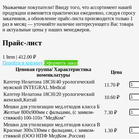
Уважаемые покупатели! Ввиду того, что ассортимент нашей
продукции изменяется практически ежедневно, следуя спросу
заказчиков, а обновление прайс-листа производится только 1
раз в месяц — уточняйте наличие интересующего Вас товара
и актуальные цены у наших менеджеров.
Прайс-лист
1 Item
|
412.00
₽
Перейти в корзину
Оформить заказ
Ценовая группа/ Характеристика
Цена
номенклатуры
Катетер Нелатона 18CH/40 урологический
11.70
₽
мужской INTEGRAL Medical
Катетер Нелатона 18CH/20 урологический
10.60
₽
женский,Китай
Мешки для утилизации мед.отходов класса Б
Желтые 800х900мм с фальцами, (с замком-
7.30
₽
стяжкой) 100-110л "МедКом"
Мешки для утилизации мед.отходов класса В
Красные 300х330мм с фальцами, с замком-
1.30
₽
стяжкой (ООО НПФ МедКом ,Россия)