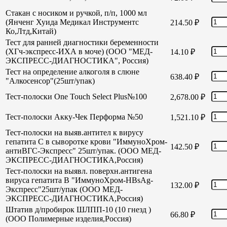
Стакан с носиком и ручкой, п/п, 1000 мл
(Янченг Хуида Медикал Инструментс
214.50
₽
Ко,Лтд,Китай)
Тест для ранней диагностики беременности
(ХГч-экспресс-ИХА в моче) (ООО "МЕД-
14.10
₽
ЭКСПРЕСС-ДИАГНОСТИКА", Россия)
Тест на определение алкоголя в слюне
638.40
₽
"Алкосенсор"(25шт/упак)
Тест-полоски One Touch Select Plus№100
2,678.00
₽
Тест-полоски Акку-Чек Перформа №50
1,521.10
₽
Тест-полоски на выяв.антител к вирусу
гепатита С в сыворотке крови "ИммуноХром-
142.50
₽
антиВГС-Экспресс" 25шт/упак. (ООО МЕД-
ЭКСПРЕСС-ДИАГНОСТИКА,Россия)
Тест-полоски на выявл. поверхн.антигена
вируса гепатита В "ИммуноХром-HBsAg-
132.00
₽
Экспресс"25шт/упак (ООО МЕД-
ЭКСПРЕСС-ДИАГНОСТИКА,Россия)
Штатив д/пробирок ШЛПП-10 (10 гнезд )
66.80
₽
(ООО Полимерные изделия,Россия)