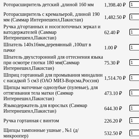
Роторасширитель детский ,длиной 160 мм
1,398.40
₽
Роторасширитель с кремальерой, длиной 190
1,482.50
₽
мм (Саммар Интернешенл,Пакистан)
Ручка д/гортанных и носоглоточных зеркал и
ватодержателей (Саммар
62.40
₽
Интернешенл,Пакистан)
Шпатель 140х16мм,деревянный ,100шт в
1.00
₽
пачке
Шпатель двухсторонний для оттеснения языка
при осмотре глотки 180 мм(Саммар
75.30
₽
Интернешнл,Пакистан)
Шприц гортанный для промывания миндалин
1,514.70
₽
с насадкой 5 см3 (ОАО МИЗ-Ворсма,Россия)
Щипцы маточные однозубые (пулевые), для
оттягивания тела матки (Саммар
473.10
₽
Интернешнл,Пакистан)
Языкодержатель для взрослых (Саммар
644.30
₽
Интернешенл,Пакистан)
Ручка гортанная с винтом
226.20
₽
Щипцы тампонные ушные , №1 (д/
532.50
₽
микроопер)