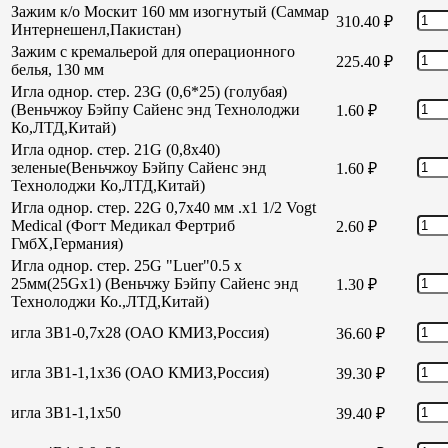
Зажим к/о Москит 160 мм изогнутый (Саммар
310.40
₽
Интернешенл,Пакистан)
Зажим с кремальерой для операционного
225.40
₽
белья, 130 мм
Игла однор. стер. 23G (0,6*25) (голубая)
(Веньчжоу Бэйпу Сайенс энд Технолоджи
1.60
₽
Ко,ЛТД,Китай)
Игла однор. стер. 21G (0,8х40)
зеленые(Веньчжоу Бэйпу Сайенс энд
1.60
₽
Технолоджи Ко,ЛТД,Китай)
Игла однор. стер. 22G 0,7х40 мм .х1 1/2 Vogt
Medical (Фогт Медикал Фертриб
2.60
₽
ГмбХ,Германия)
Игла однор. стер. 25G "Luer"0.5 х
25мм(25Gх1) (Веньчжу Бэйпу Сайенс энд
1.30
₽
Технолоджи Ко.,ЛТД,Китай)
игла 3В1-0,7х28 (ОАО КМИЗ,Россия)
36.60
₽
игла 3В1-1,1х36 (ОАО КМИЗ,Россия)
39.30
₽
игла 3В1-1,1х50
39.40
₽