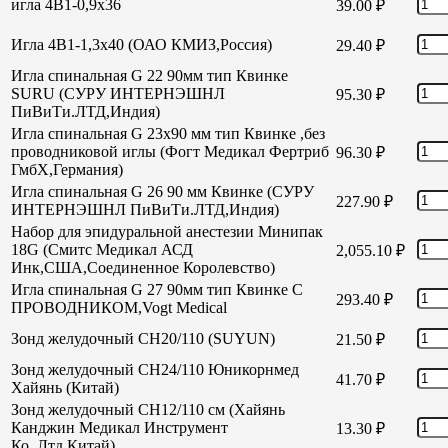
игла 4В1-0,9х36
39.00
₽
Игла 4В1-1,3х40 (ОАО КМИЗ,Россия)
29.40
₽
Игла спинальная G 22 90мм тип Квинке
SURU (СУРУ ИНТЕРНЭШНЛ
95.30
₽
ПиВиТи.ЛТД,Индия)
Игла спинальная G 23х90 мм тип Квинке ,без
проводниковой иглы (Фогт Медикал Фертриб
96.30
₽
ГмбХ,Германия)
Игла спинальная G 26 90 мм Квинке (СУРУ
227.90
₽
ИНТЕРНЭШНЛ ПиВиТи.ЛТД,Индия)
Набор для эпидуральной анестезии Минипак
18G (Смитс Медикал АСД
2,055.10
₽
Инк,США,Соединенное Королевство)
Игла спинальная G 27 90мм тип Квинке С
293.40
₽
ПРОВОДНИКОМ,Vogt Medical
Зонд желудочный СН20/110 (SUYUN)
21.50
₽
Зонд желудочный СН24/110 Юникорнмед
41.70
₽
Хайянь (Китай)
Зонд желудочный CH12/110 см (Хайянь
Канджин Медикал Инструмент
13.30
₽
Ко.,Лтд,Китай)