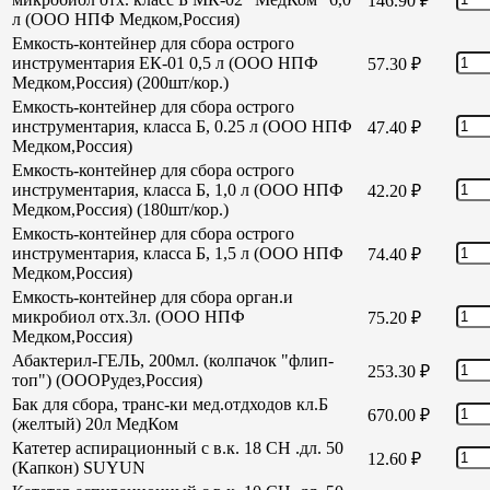
146.90
₽
л (ООО НПФ Медком,Россия)
Емкость-контейнер для сбора острого
инструментария ЕК-01 0,5 л (ООО НПФ
57.30
₽
Медком,Россия) (200шт/кор.)
Емкость-контейнер для сбора острого
инструментария, класса Б, 0.25 л (ООО НПФ
47.40
₽
Медком,Россия)
Емкость-контейнер для сбора острого
инструментария, класса Б, 1,0 л (ООО НПФ
42.20
₽
Медком,Россия) (180шт/кор.)
Емкость-контейнер для сбора острого
инструментария, класса Б, 1,5 л (ООО НПФ
74.40
₽
Медком,Россия)
Емкость-контейнер для сбора орган.и
микробиол отх.3л. (ООО НПФ
75.20
₽
Медком,Россия)
Абактерил-ГЕЛЬ, 200мл. (колпачок "флип-
253.30
₽
топ") (ОООРудез,Россия)
Бак для сбора, транс-ки мед.отдходов кл.Б
670.00
₽
(желтый) 20л МедКом
Катетер аспирационный с в.к. 18 СН .дл. 50
12.60
₽
(Капкон) SUYUN