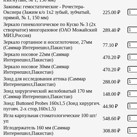
Зажимы: гемостатические - Рочестера-
Окснера (Зажим к/о 1х2 зубый, зубчатый,
225.00
₽
прямой, № 1, 150 мм)
Зеркало гинекологическое по Куско № 3 (2х
створчатое) многоразовое (ОАО Можайский
289.40
₽
МИЗ,Россия)
Зеркало гортанное и носоглоточное, 27мм
77.10
₽
(Саммар Интернешнл,Пакистан)
Зеркало носовое 22мм (Саммар
470.20
₽
Интернешнл,Пакистан)
Зеркало носовое 30мм (Саммар
470.20
₽
Интернешнл,Пакистан)
Зонд для исследования аттика (Саммар
288.00
₽
Интернешенл,Пакистан)
Зонд хирургический желобоватый 170 мм
148.00
₽
(Саммар Интернешнл,Пакистан)
Зонд: Buttoned Probes 160х1,5 (Зонд хирургич.
44.90
₽
пуговч. 2-х стор,160х1,5)
Игла карпульная стоматологические 100 шт/
548.60
₽
уп
Иглодержатель 160 мм (Саммар
308.80
₽
Интернешнл,Пакистан)