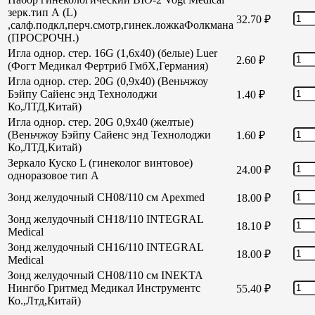
зерк.тип А (L)
32.70
₽
,салф.подкл,перч.смотр,гинек.ложкаФолкмана
(ПРОСРОЧН.)
Игла однор. стер. 16G (1,6х40) (белые) Luer
2.60
₽
(Фогт Медикал Фертриб ГмбХ,Германия)
Игла однор. стер. 20G (0,9х40) (Веньчжоу
Бэйпу Сайенс энд Технолоджи
1.40
₽
Ко,ЛТД,Китай)
Игла однор. стер. 20G 0,9х40 (желтые)
(Веньчжоу Бэйпу Сайенс энд Технолоджи
1.60
₽
Ко,ЛТД,Китай)
Зеркало Куско L (гинеколог винтовое)
24.00
₽
одноразовое тип А
Зонд желудочный СН08/110 см Apexmed
18.00
₽
Зонд желудочный СН18/110 INTEGRAL
18.10
₽
Medical
Зонд желудочный СН16/110 INTEGRAL
18.00
₽
Medical
Зонд желудочный СН08/110 см INEKTA
Нингбо Гритмед Медикал Инструментс
55.40
₽
Ко.,Лтд,Китай)