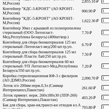
2,855.10
₽
М,Россия)
Контейнер "КДС-3-КРОНТ" (АО КРОНТ-
900.90
₽
М,Россия)
Контейнер "КДС-5-КРОНТ" (АО КРОНТ-
1,622.30
₽
М,Россия)
Контейнер 30мл с крышкой из полипропилена
стерильный (ООО Литопласт-
7.70
₽
Мед,Республика Беларусь) (400шт/кор.)
Контейнер для сбора биоматериалов 125 мл
6.70
₽
стерильный /Литопласт-мед/200 шт.тр.уп.
Контейнер для сбора биоматериалов 125 мл
7.50
₽
стерильный /Пласти Лаб/250 шт.тр.уп.
Контейнер для сбора биоматериалов 60 мл
стерильный /УП Литопласт-Мед,Республика
7.20
₽
Беларусь/350 шт.тр.уп.
Коробка стерилизационная КФ-3 с фильтром
2,090.70
₽
(АО ДЗМО,Россия)
Лоток п/о 200мм нерж.0,3л (Саммар
261.60
₽
Интернешенл,Пакистан)
Лоток прямоуг. нерж. 260х180х30 (ЛПР-260)
403.20
₽
(Саммар Интернешнл,Пакистан)
Бак для сбора, хран-ия,трансп-ки отходов кл.А
793.80
₽