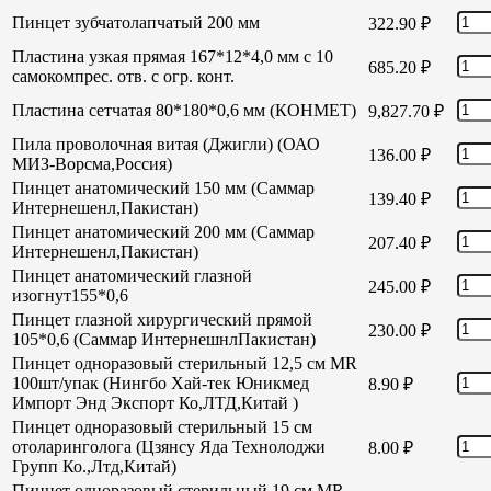
Пинцет зубчатолапчатый 200 мм
322.90
₽
Пластина узкая прямая 167*12*4,0 мм с 10
685.20
₽
самокомпрес. отв. с огр. конт.
Пластина сетчатая 80*180*0,6 мм (КОНМЕТ)
9,827.70
₽
Пила проволочная витая (Джигли) (ОАО
136.00
₽
МИЗ-Ворсма,Россия)
Пинцет анатомический 150 мм (Саммар
139.40
₽
Интернешенл,Пакистан)
Пинцет анатомический 200 мм (Саммар
207.40
₽
Интернешенл,Пакистан)
Пинцет анатомический глазной
245.00
₽
изогнут155*0,6
Пинцет глазной хирургический прямой
230.00
₽
105*0,6 (Саммар ИнтернешнлПакистан)
Пинцет одноразовый стерильный 12,5 см MR
100шт/упак (Нингбо Хай-тек Юникмед
8.90
₽
Импорт Энд Экспорт Ко,ЛТД,Китай )
Пинцет одноразовый стерильный 15 см
отоларинголога (Цзянсу Яда Технолоджи
8.00
₽
Групп Ко.,Лтд,Китай)
Пинцет одноразовый стерильный 19 см MR