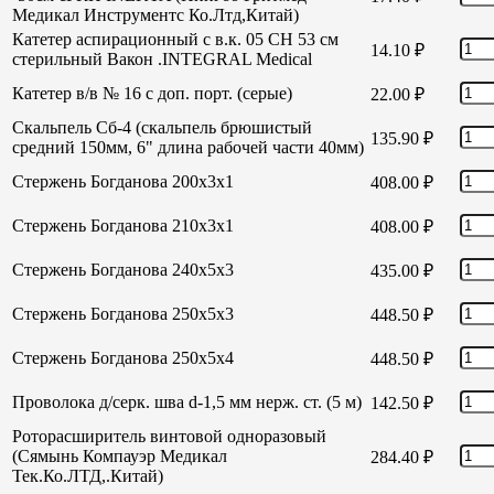
Медикал Инструментс Ко.Лтд,Китай)
Катетер аспирационный с в.к. 05 СН 53 см
14.10
₽
стерильный Вакон .INTEGRAL Medical
Катетер в/в № 16 с доп. порт. (серые)
22.00
₽
Скальпель Сб-4 (скальпель брюшистый
135.90
₽
средний 150мм, 6" длина рабочей части 40мм)
Стержень Богданова 200х3х1
408.00
₽
Стержень Богданова 210х3х1
408.00
₽
Стержень Богданова 240х5х3
435.00
₽
Стержень Богданова 250х5х3
448.50
₽
Стержень Богданова 250х5х4
448.50
₽
Проволока д/серк. шва d-1,5 мм нерж. ст. (5 м)
142.50
₽
Роторасширитель винтовой одноразовый
(Сямынь Компауэр Медикал
284.40
₽
Тек.Ко.ЛТД,.Китай)