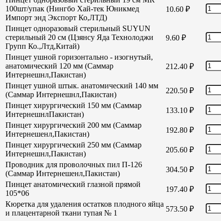
100шт/упак (Нингбо Хай-тек Юникмед
10.60
₽
Импорт энд Экспорт Ко,ЛТД)
Пинцет одноразовый стерильный SUYUN
стерильный 20 см (Цзянсу Яда Технолоджи
9.60
₽
Групп Ко.,Лтд,Китай)
Пинцет ушной горизонтально - изогнутый,
анатомический 120 мм (Саммар
212.40
₽
Интернешнл,Пакистан)
Пинцет ушной штык. анатомический 140 мм
220.50
₽
(Саммар Интернешнл,Пакистан)
Пинцет хирургический 150 мм (Саммар
133.10
₽
ИнтернешнлПакистан)
Пинцет хирургический 200 мм (Саммар
192.80
₽
Интернешенл,Пакистан)
Пинцет хирургический 250 мм (Саммар
205.60
₽
Интернешнл,Пакистан)
Проводник для проволочных пил П-126
304.50
₽
(Саммар Интернешенл,Пакистан)
Пинцет анатомический глазной прямой
197.40
₽
105*06
Кюретка для удаления остатков плодного яйца
573.50
₽
и плацентарной ткани тупая № 1