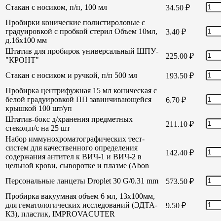
Стакан с носиком, п/п, 100 мл
34.50
₽
Пробирки конические полистироловые с
градуировкой с пробкой стерил Объем 10мл,
3.40
₽
д.16х100 мм
Штатив для пробирок универсальный ШПУ-
225.00
₽
"КРОНТ"
Стакан с носиком и ручкой, п/п 500 мл
193.50
₽
Пробирка центрифужная 15 мл коническая с
белой градуировкой ПП завинчивающейся
6.70
₽
крышкой 100 шт/уп
Штатив-бокс д/хранения предметных
211.10
₽
стекол,п/с на 25 шт
Набор иммунохроматографических тест-
систем для качественного определения
142.40
₽
содержания антител к ВИЧ-1 и ВИЧ-2 в
цельной крови, сыворотке и плазме (Abon
Персональные ланцеты Droplet 30 G/0.31 mm
573.50
₽
Пробирка вакуумная объем 6 мл, 13х100мм,
для гематологических исследований (ЭДТА-
9.50
₽
КЗ), пластик, IMPROVACUTER