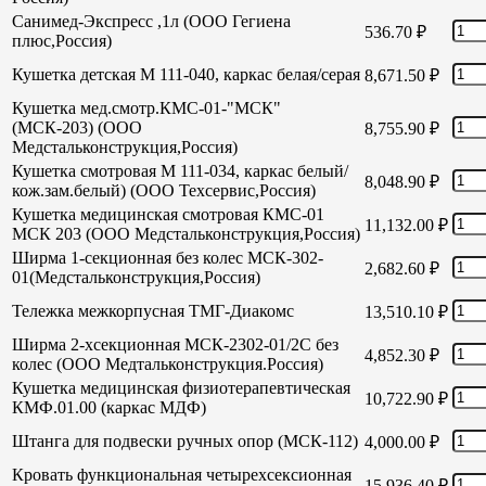
Санимед-Экспресс ,1л (ООО Гегиена
536.70
₽
плюс,Россия)
Кушетка детская М 111-040, каркас белая/серая
8,671.50
₽
Кушетка мед.смотр.КМС-01-"МСК"
(МСК-203) (ООО
8,755.90
₽
Медстальконструкция,Россия)
Кушетка смотровая М 111-034, каркас белый/
8,048.90
₽
кож.зам.белый) (ООО Техсервис,Россия)
Кушетка медицинская смотровая КМС-01
11,132.00
₽
МСК 203 (ООО Медстальконструкция,Россия)
Ширма 1-секционная без колес МСК-302-
2,682.60
₽
01(Медстальконструкция,Россия)
Тележка межкорпусная ТМГ-Диакомс
13,510.10
₽
Ширма 2-хсекционная МСК-2302-01/2С без
4,852.30
₽
колес (ООО Медтальконструкция.Россия)
Кушетка медицинская физиотерапевтическая
10,722.90
₽
КМФ.01.00 (каркас МДФ)
Штанга для подвески ручных опор (МСК-112)
4,000.00
₽
Кровать функциональная четырехсексионная
15,936.40
₽