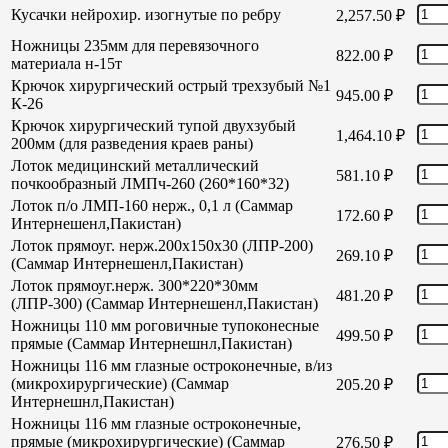
Кусачки нейрохир. изогнутые по ребру
2,257.50
₽
Ножницы 235мм для перевязочного
822.00
₽
материала н-15т
Крючок хирургический острый трехзубый №1
945.00
₽
К-26
Крючок хирургический тупой двухзубый
1,464.10
₽
200мм (для разведения краев раны)
Лоток медицинский металлический
581.10
₽
почкообразный ЛМПч-260 (260*160*32)
Лоток п/о ЛМП-160 нерж., 0,1 л (Саммар
172.60
₽
Интернешенл,Пакистан)
Лоток прямоуг. нерж.200х150х30 (ЛПР-200)
269.10
₽
(Саммар Интернешенл,Пакистан)
Лоток прямоуг.нерж. 300*220*30мм
481.20
₽
(ЛПР-300) (Саммар Интернешенл,Пакистан)
Ножницы 110 мм роговичные тупоконесные
499.50
₽
прямые (Саммар Интернешнл,Пакистан)
Ножницы 116 мм глазные остроконечные, в/из
(микрохирургические) (Саммар
205.20
₽
Интернешнл,Пакистан)
Ножницы 116 мм глазные остроконечные,
прямые (микрохирургические) (Саммар
276.50
₽