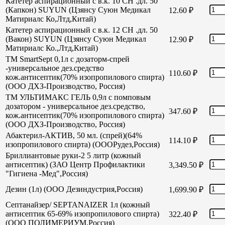
Катетер аспирационный с в.к. 10 СН .дл. 50
(Капкон) SUYUN (Цзянсу Суюн Медикал
12.60
₽
Матириалс Ко,Лтд,Китай)
Катетер аспирационный с в.к. 12 СН .дл. 50
(Вакон) SUYUN (Цзянсу Суюн Медикал
12.90
₽
Матириалс Ко.,Лтд,Китай)
TM SmartSept 0,1л с дозаторм-спрей
-универсальное дез.средство
110.60
₽
кож.антисептик(70% изопропилового спирта)
(ООО ДХЗ-Производство, Россия)
TM УЛЬТИМАКС ГЕЛЬ 0,9л с помповым
дозатором - универсальное дез.средство,
347.60
₽
кож.антисептик(70% изопропилового спирта)
(ООО ДХЗ-Производство, Россия)
Абактерил-АКТИВ, 50 мл. (спрей)(64%
114.10
₽
изопропилового спирта) (ОООРудез,Россия)
Бриллиантовые руки-2 5 литр (кожный
антисептик) (ЗАО Центр Профилактики
3,349.50
₽
"Гигиена -Мед",Россия)
Дезин (1л) (ООО Дезиндустрия,Россия)
1,699.90
₽
Септанайзер/ SEPTANAIZER 1л (кожный
антисептик 65-69% изопропилового спирта)
322.40
₽
(ООО ПОЛИМЕРИУМ,Россия)