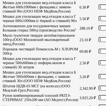
Мешки для утилизации мед.отходов класса Б
Желтые 600х1000мм с фальцами,с замком-
6.30
₽
стяжкой 90л (ООО НПФ МедКом,Россия)
Мешки для утилизации мед.отходов класса Г
5.50
₽
черные 600х1000мм (с биркой и стяжкой) 90л
Антинакипин для посудомоечных машин
288.10
₽
Большая стирка 500гр (производство Россия"
Мыло туалетное твердое антибактериальное
100гр.(ООО Московский мыловаренный
23.10
₽
завод,Россия)
Порошок чистящий Пемоксоль-М с ХЛОРОМ
69.80
₽
500гр.
Мешки для утилизации мед.отходов класса Г
черные 500х600мм (с информ.окном и
2.50
₽
стяжкой) 30 литров
Мешки для утилизации мед.отходов класса Б
Желтые 500х600мм с фальцами, с замком-
3.20
₽
стяжкой 30л (ООО НПФ МедКом,Россия)
Штатив ШДВ-03 МСГ (на колесах) (ООО
2,342.90
₽
Медснаб-Груп,Россия)
Рулон комбинированный плоский РКПЭ-
3,925.20
₽
СТЕРИМАГ 250х200 мм (АО Медтест,Россия)