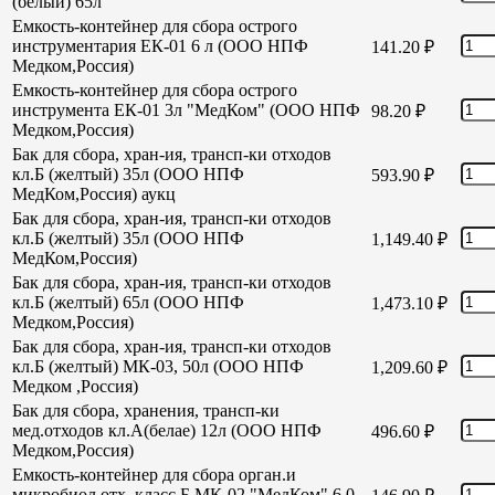
(белый) 65л
Емкость-контейнер для сбора острого
инструментария ЕК-01 6 л (ООО НПФ
141.20
₽
Медком,Россия)
Емкость-контейнер для сбора острого
инструмента ЕК-01 3л "МедКом" (ООО НПФ
98.20
₽
Медком,Россия)
Бак для сбора, хран-ия, трансп-ки отходов
кл.Б (желтый) 35л (ООО НПФ
593.90
₽
МедКом,Россия) аукц
Бак для сбора, хран-ия, трансп-ки отходов
кл.Б (желтый) 35л (ООО НПФ
1,149.40
₽
МедКом,Россия)
Бак для сбора, хран-ия, трансп-ки отходов
кл.Б (желтый) 65л (ООО НПФ
1,473.10
₽
Медком,Россия)
Бак для сбора, хран-ия, трансп-ки отходов
кл.Б (желтый) МК-03, 50л (ООО НПФ
1,209.60
₽
Медком ,Россия)
Бак для сбора, хранения, трансп-ки
мед.отходов кл.А(белае) 12л (ООО НПФ
496.60
₽
Медком,Россия)
Емкость-контейнер для сбора орган.и
микробиол отх. класс Б МК-02 "МедКом" 6,0