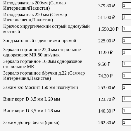
Иглодержатель 200мм (Саммар
379.80
₽
ИнтернешнлПакистан)
Иглодержатель 250 мм (Саммар
511.00
₽
Интернешенл,Пакистан)
Крючок хирургический острый однозубый
1,550.20
₽
костный
Зонд маточный с делениями прямой
225.00
₽
Зеркало гортанное 22,0 мм стерильное
11.90
₽
одноразовое MR 50 шт/упак
Зеркало гортанное 16,0мм одноразовое
9.50
₽
стерильное MR
Зеркало гортанное б/ручки д.22 (Саммар
74.30
₽
Интернешнл,Пакистан)
Зажим к/о Москит 150 мм изогнутый
253.00
₽
Винт корт. D 3,5 мм L 20 мм
123.70
₽
Винт корт. D 3,5 мм L 28 мм
140.30
₽
Зажим д/опер. белья (цапка)
262.80
₽