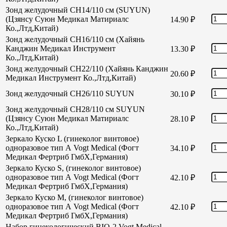
Зонд желудочный CH14/110 см (SUYUN)
(Цзянсу Суюн Медикал Матириалс
14.90
₽
Ко.,Лтд,Китай)
Зонд желудочный CH16/110 см (Хайянь
Канджин Медикал Инструмент
13.30
₽
Ко.,Лтд,Китай)
Зонд желудочный СН22/110 (Хайянь Канджин
20.60
₽
Медикал Инструмент Ко.,Лтд,Китай)
Зонд желудочный СН26/110 SUYUN
30.10
₽
Зонд желудочный СН28/110 см SUYUN
(Цзянсу Суюн Медикал Матириалс
28.10
₽
Ко.,Лтд,Китай)
Зеркало Куско L (гинеколог винтовое)
одноразовое тип А Vogt Medical (Фогт
34.10
₽
Медикал Фертриб ГмбХ,Германия)
Зеркало Куско S, (гинеколог винтовое)
одноразовое тип А Vogt Medical (Фогт
42.10
₽
Медикал Фертриб ГмбХ,Германия)
Зеркало Куско М, (гинеколог винтовое)
одноразовое тип А Vogt Medical (Фогт
42.10
₽
Медикал Фертриб ГмбХ,Германия)
Набор гинекологический BIO-2 Vogt Medical