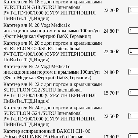
Катетер в/в № 18 с доп портом и крылышками
SURUFLON G18 /SURU International
22.20
₽
PVT/LTD/100/1000 (СУРУ ИНТЕРНЭШНЛ
ПиВиТи.ЛТД,Индия)
Катетер в/в № 20 Vogt Medical с
инъекционным портом и крыльями 100шт/уп
24.80
₽
(Фогт Медикал Фертриб ГмбХ,Германия)
Катетер в/в № 20 с доп портом и крылышками
SURUFLON G20/SURU International
22.00
₽
PVT/LTD/100/1000 (СУРУ ИНТЕРНЭШНЛ
ПиВиТи.ЛТД,Индия)
Катетер в/в № 22 Vogt Medical с
инъекционным портом и крыльями 100шт/уп
24.80
₽
(Фогт Медикал Фертриб ГмбХ,Германия)
Катетер в/в № 22 с доп портом и крылышками
SURUFLON G22 /SURU International
15.70
₽
PVT/LTD/100/1000 (СУРУ ИНТЕРНЭШНЛ
ПиВиТи.ЛТД,Индия)
Катетер в/в № 24 с доп портом и крылышками
SURUFLON G24 /SURU International
22.50
₽
PVT/LTD/100/1000 (СУРУ ИНТЕРНЭШНЛ
ПиВиТи.ЛТД,Индия)
Катетер аспирационный ВАКОН СН- 06
-50см сРКП INEKTA (Нингбо Гритмед
17.40
₽