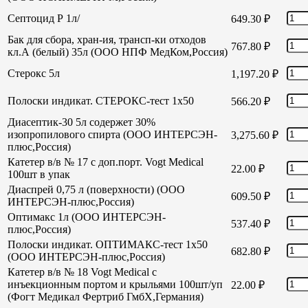
Септоцид Р 1л/
649.30
₽
Бак для сбора, хран-ия, трансп-ки отходов
767.80
₽
кл.А (белый) 35л (ООО НПФ МедКом,Россия)
Стерокс 5л
1,197.20
₽
Полоски индикат. СТЕРОКС-тест 1х50
566.20
₽
Диасептик-30 5л содержет 30%
изопропилового спирта (ООО ИНТЕРСЭН-
3,275.60
₽
плюс,Россия)
Катетер в/в № 17 с доп.порт. Vogt Medical
22.00
₽
100шт в упак
Диаспрей 0,75 л (поверхности) (ООО
609.50
₽
ИНТЕРСЭН-плюс,Россия)
Оптимакс 1л (ООО ИНТЕРСЭН-
537.40
₽
плюс,Россия)
Полоски индикат. ОПТИМАКС-тест 1х50
682.80
₽
(ООО ИНТЕРСЭН-плюс,Россия)
Катетер в/в № 18 Vogt Medical с
инъекционным портом и крыльями 100шт/уп
22.00
₽
(Фогт Медикал Фертриб ГмбХ,Германия)