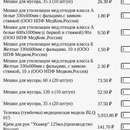
Мешки для мусора, 35 л (10 шт/уп)
26.30
₽
Мешки для утилизации мед.отходов класса А
белые 330х600мм с фальцами,с замком-
1.80
₽
стяжкой (ООО НПФ МедКом,Россия)
Мешки для утилизации мед.отходов класса А
белые 600х1000мм (с биркой и стяжкой) 90л
9.50
₽
(ООО НПФ МедКом ,Россия)
Мешки для утилизации мед.отходов класса Б
Желтые 330х600мм с фальцами, 10 л (ООО
1.50
₽
НПФ Медком,Россия)
Мешки для утилизации мед.отходов класса Б
Желтые 330х600мм с фальцами, с замком-
2.30
₽
стяжкой, 10 л (ООО НПФ Медком,Россия)
Мешки для мусора, 60 л (20 шт/уп)
73.50
₽
Мешки для мусора, 120 л (10 шт/уп)
52.50
₽
Мешки для мусора, 35 л (20 шт/уп)
37.50
₽
Тележка (тумбочка) медицинская модель BLQ
5,933.80
₽
015
Крем для рук "Ухажер" 125мл.(производство
141.70
₽
Россия)