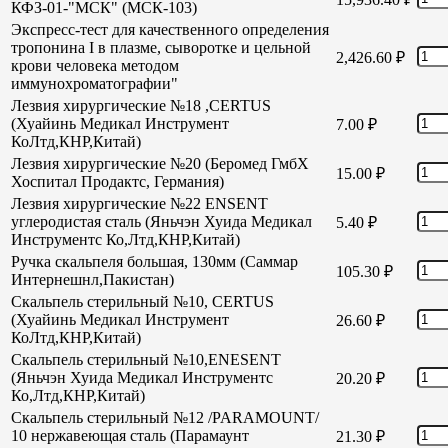
КФЗ-01-"МСК" (МСК-103)
Экспресс-тест для качественного определения
тропонина I в плазме, сыворотке и цельной
2,426.60
₽
крови человека методом
иммунохроматографии"
Лезвия хирургические №18 ,CERTUS
(Хуайинь Медикал Инструмент
7.00
₽
КоЛтд,КНР,Китай)
Лезвия хирургические №20 (Беромед ГмбХ
15.00
₽
Хоспитал Продактс, Германия)
Лезвия хирургические №22 ENSENT
углеродистая сталь (Яньчэн Хуида Медикал
5.40
₽
Инструментс Ко,Лтд,КНР,Китай)
Ручка скальпеля большая, 130мм (Саммар
105.30
₽
Интернешнл,Пакистан)
Скальпель стерильный №10, CERTUS
(Хуайинь Медикал Инструмент
26.60
₽
КоЛтд,КНР,Китай)
Скальпель стерильный №10,ENESENT
(Яньчэн Хуида Медикал Инструментс
20.20
₽
Ко,Лтд,КНР,Китай)
Скальпель стерильный №12 /PARAMOUNT/
10 нержавеющая сталь (Парамаунт
21.30
₽