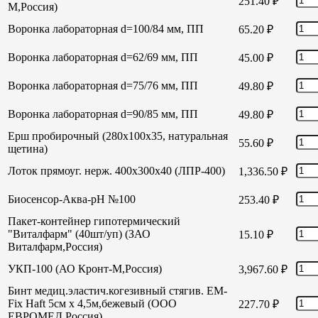
251.40
₽
М,Россия)
Воронка лабораторная d=100/84 мм, ПП
65.20
₽
Воронка лабораторная d=62/69 мм, ПП
45.00
₽
Воронка лабораторная d=75/76 мм, ПП
49.80
₽
Воронка лабораторная d=90/85 мм, ПП
49.80
₽
Ерш пробирочный (280х100х35, натуральная
55.60
₽
щетина)
Лоток прямоуг. нерж. 400х300х40 (ЛПР-400)
1,336.50
₽
Биосенсор-Аква-рН №100
253.40
₽
Пакет-контейнер гипотермический
"Виталфарм" (40шт/уп) (ЗАО
15.10
₽
Виталфарм,Россия)
УКП-100 (АО Кронт-М,Россия)
3,967.60
₽
Бинт медиц.эластич.когезивный стягив. EM-
Fix Haft 5см х 4,5м,бежевый (ООО
227.70
₽
ЕВРОМЕД,Россия)