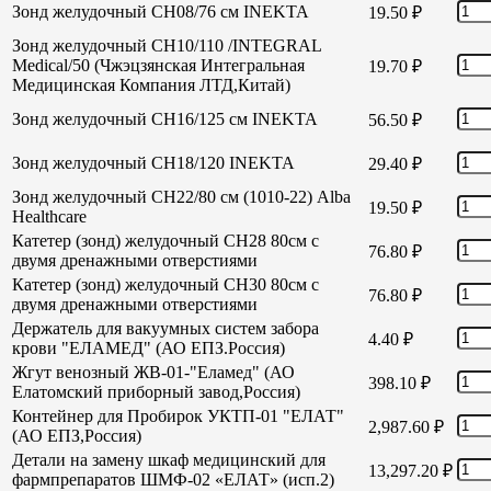
Зонд желудочный СН08/76 см INEKTA
19.50
₽
Зонд желудочный СН10/110 /INTEGRAL
Medical/50 (Чжэцзянская Интегральная
19.70
₽
Медицинская Компания ЛТД,Китай)
Зонд желудочный СН16/125 см INEKTA
56.50
₽
Зонд желудочный СН18/120 INEKTA
29.40
₽
Зонд желудочный СН22/80 см (1010-22) Alba
19.50
₽
Healthcare
Катетер (зонд) желудочный СН28 80см с
76.80
₽
двумя дренажными отверстиями
Катетер (зонд) желудочный СН30 80см с
76.80
₽
двумя дренажными отверстиями
Держатель для вакуумных систем забора
4.40
₽
крови "ЕЛАМЕД" (АО ЕПЗ.Россия)
Жгут венозный ЖВ-01-"Еламед" (АО
398.10
₽
Елатомский приборный завод,Россия)
Контейнер для Пробирок УКТП-01 "ЕЛАТ"
2,987.60
₽
(АО ЕПЗ,Россия)
Детали на замену шкаф медицинский для
13,297.20
₽
фармпрепаратов ШМФ-02 «ЕЛАТ» (исп.2)