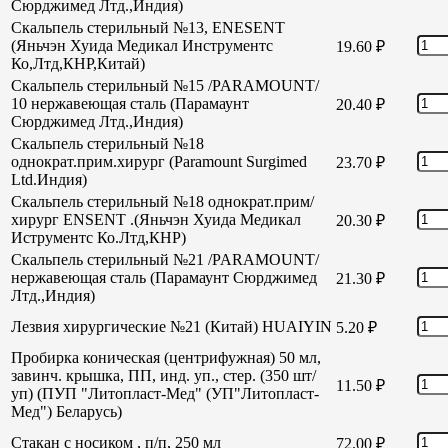
Сюрджимед Лтд.,Индия)
Скальпель стерильный №13, ENESENT
(Яньчэн Хуида Медикал Инструментс
19.60
₽
Ко,Лтд,КНР,Китай)
Скальпель стерильный №15 /PARAMOUNT/
10 нержавеющая сталь (Парамаунт
20.40
₽
Сюрджимед Лтд.,Индия)
Скальпель стерильный №18
однократ.прим.хирург (Paramount Surgimed
23.70
₽
Ltd.Индия)
Скальпель стерильный №18 однократ.прим/
хирург ENSENT .(Яньчэн Хуида Медикал
20.30
₽
Иструментс Ко.Лтд,КНР)
Скальпель стерильный №21 /PARAMOUNT/
нержавеющая сталь (Парамаунт Сюрджимед
21.30
₽
Лтд.,Индия)
Лезвия хирургические №21 (Китай) HUAIYIN
5.20
₽
Пробирка коническая (центрифужная) 50 мл,
завинч. крышка, ПП, инд. уп., стер. (350 шт/
11.50
₽
уп) (ПУП "Литопласт-Мед" (УП"Литопласт-
Мед") Беларусь)
Стакан с носиком , п/п, 250 мл
72.00
₽