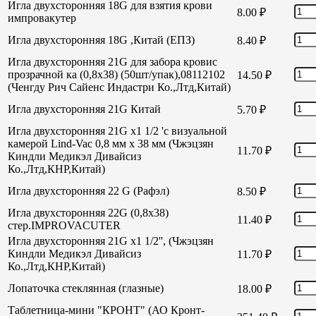
Игла двухсторонняя 18G для взятия крови
8.00
₽
импровакутер
Игла двухсторонняя 18G ,Китай (ЕПЗ)
8.40
₽
Игла двухсторонняя 21G для забора кровис
прозрачной ка (0,8х38) (50шт/упак),08112102
14.50
₽
(Ченгду Рич Сайенс Индастри Ко.,Лтд,Китай)
Игла двухсторонняя 21G Китай
5.70
₽
Игла двухсторонняя 21G х1 1/2 'с визуальной
камерой Lind-Vac 0,8 мм х 38 мм (Чжэцзян
11.70
₽
Киндли Медикэл Дивайсиз
Ко.,Лтд,КНР,Китай)
Игла двухсторонняя 22 G (Рафэл)
8.50
₽
Игла двухсторонняя 22G (0,8х38)
11.40
₽
стер.IMPROVACUTER
Игла двухсторонняя 21G х1 1/2'', (Чжэцзян
Киндли Медикэл Дивайсиз
11.70
₽
Ко.,Лтд,КНР,Китай)
Лопаточка стеклянная (глазные)
18.00
₽
Таблетница-мини "КРОНТ" (АО Кронт-