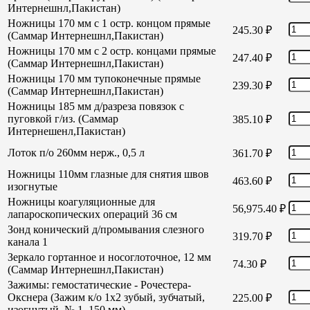
Интернешнл,Пакистан)
Ножницы 170 мм с 1 остр. концом прямые
245.30
₽
(Саммар Интернешнл,Пакистан)
Ножницы 170 мм с 2 остр. концами прямые
247.40
₽
(Саммар Интернешнл,Пакистан)
Ножницы 170 мм тупоконечные прямые
239.30
₽
(Саммар Интернешнл,Пакистан)
Ножницы 185 мм д/разреза повязок с
пуговкой г/из. (Саммар
385.10
₽
Интернешенл,Пакистан)
Лоток п/о 260мм нерж., 0,5 л
361.70
₽
Ножницы 110мм глазные для снятия швов
463.60
₽
изогнутые
Ножницы коагуляционные для
56,975.40
₽
лапароскопических операций 36 см
Зонд конический д/промывания слезного
319.70
₽
канала 1
Зеркало гортанное и носоглоточное, 12 мм
74.30
₽
(Саммар Интернешнл,Пакистан)
Зажимы: гемостатические - Рочестера-
Окснера (Зажим к/о 1х2 зубый, зубчатый,
225.00
₽
изогнутый, № 1, 150 мм)