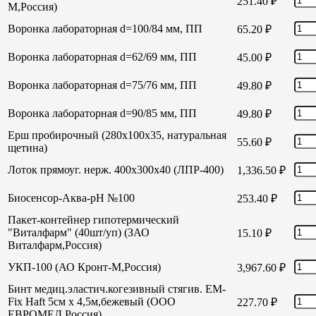
251.40
₽
М,Россия)
Воронка лабораторная d=100/84 мм, ПП
65.20
₽
Воронка лабораторная d=62/69 мм, ПП
45.00
₽
Воронка лабораторная d=75/76 мм, ПП
49.80
₽
Воронка лабораторная d=90/85 мм, ПП
49.80
₽
Ерш пробирочный (280х100х35, натуральная
55.60
₽
щетина)
Лоток прямоуг. нерж. 400х300х40 (ЛПР-400)
1,336.50
₽
Биосенсор-Аква-рН №100
253.40
₽
Пакет-контейнер гипотермический
"Виталфарм" (40шт/уп) (ЗАО
15.10
₽
Виталфарм,Россия)
УКП-100 (АО Кронт-М,Россия)
3,967.60
₽
Бинт медиц.эластич.когезивный стягив. EM-
Fix Haft 5см х 4,5м,бежевый (ООО
227.70
₽
ЕВРОМЕД,Россия)