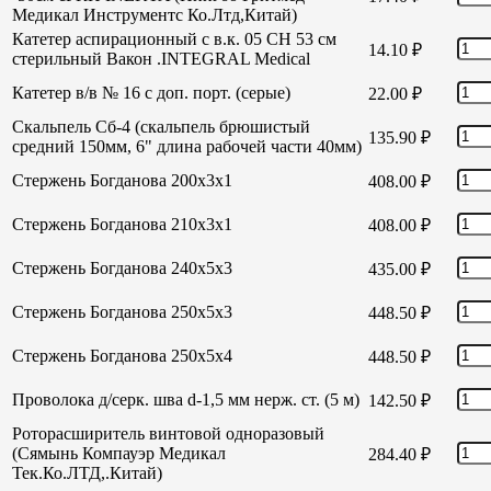
Медикал Инструментс Ко.Лтд,Китай)
Катетер аспирационный с в.к. 05 СН 53 см
14.10
₽
стерильный Вакон .INTEGRAL Medical
Катетер в/в № 16 с доп. порт. (серые)
22.00
₽
Скальпель Сб-4 (скальпель брюшистый
135.90
₽
средний 150мм, 6" длина рабочей части 40мм)
Стержень Богданова 200х3х1
408.00
₽
Стержень Богданова 210х3х1
408.00
₽
Стержень Богданова 240х5х3
435.00
₽
Стержень Богданова 250х5х3
448.50
₽
Стержень Богданова 250х5х4
448.50
₽
Проволока д/серк. шва d-1,5 мм нерж. ст. (5 м)
142.50
₽
Роторасширитель винтовой одноразовый
(Сямынь Компауэр Медикал
284.40
₽
Тек.Ко.ЛТД,.Китай)