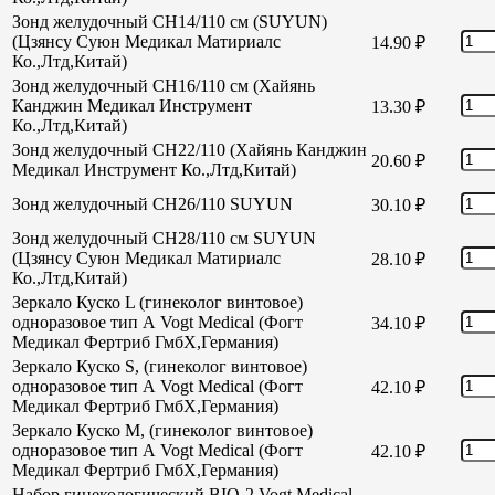
Зонд желудочный CH14/110 см (SUYUN)
(Цзянсу Суюн Медикал Матириалс
14.90
₽
Ко.,Лтд,Китай)
Зонд желудочный CH16/110 см (Хайянь
Канджин Медикал Инструмент
13.30
₽
Ко.,Лтд,Китай)
Зонд желудочный СН22/110 (Хайянь Канджин
20.60
₽
Медикал Инструмент Ко.,Лтд,Китай)
Зонд желудочный СН26/110 SUYUN
30.10
₽
Зонд желудочный СН28/110 см SUYUN
(Цзянсу Суюн Медикал Матириалс
28.10
₽
Ко.,Лтд,Китай)
Зеркало Куско L (гинеколог винтовое)
одноразовое тип А Vogt Medical (Фогт
34.10
₽
Медикал Фертриб ГмбХ,Германия)
Зеркало Куско S, (гинеколог винтовое)
одноразовое тип А Vogt Medical (Фогт
42.10
₽
Медикал Фертриб ГмбХ,Германия)
Зеркало Куско М, (гинеколог винтовое)
одноразовое тип А Vogt Medical (Фогт
42.10
₽
Медикал Фертриб ГмбХ,Германия)
Набор гинекологический BIO-2 Vogt Medical