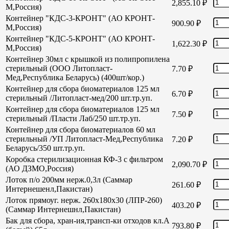
2,855.10
₽
М,Россия)
Контейнер "КДС-3-КРОНТ" (АО КРОНТ-
900.90
₽
М,Россия)
Контейнер "КДС-5-КРОНТ" (АО КРОНТ-
1,622.30
₽
М,Россия)
Контейнер 30мл с крышкой из полипропилена
стерильный (ООО Литопласт-
7.70
₽
Мед,Республика Беларусь) (400шт/кор.)
Контейнер для сбора биоматериалов 125 мл
6.70
₽
стерильный /Литопласт-мед/200 шт.тр.уп.
Контейнер для сбора биоматериалов 125 мл
7.50
₽
стерильный /Пласти Лаб/250 шт.тр.уп.
Контейнер для сбора биоматериалов 60 мл
стерильный /УП Литопласт-Мед,Республика
7.20
₽
Беларусь/350 шт.тр.уп.
Коробка стерилизационная КФ-3 с фильтром
2,090.70
₽
(АО ДЗМО,Россия)
Лоток п/о 200мм нерж.0,3л (Саммар
261.60
₽
Интернешенл,Пакистан)
Лоток прямоуг. нерж. 260х180х30 (ЛПР-260)
403.20
₽
(Саммар Интернешнл,Пакистан)
Бак для сбора, хран-ия,трансп-ки отходов кл.А
793.80
₽