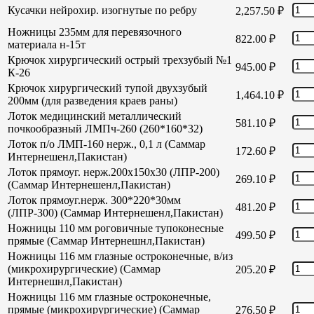
Кусачки нейрохир. изогнутые по ребру
2,257.50
₽
Ножницы 235мм для перевязочного
822.00
₽
материала н-15т
Крючок хирургический острый трехзубый №1
945.00
₽
К-26
Крючок хирургический тупой двухзубый
1,464.10
₽
200мм (для разведения краев раны)
Лоток медицинский металлический
581.10
₽
почкообразный ЛМПч-260 (260*160*32)
Лоток п/о ЛМП-160 нерж., 0,1 л (Саммар
172.60
₽
Интернешенл,Пакистан)
Лоток прямоуг. нерж.200х150х30 (ЛПР-200)
269.10
₽
(Саммар Интернешенл,Пакистан)
Лоток прямоуг.нерж. 300*220*30мм
481.20
₽
(ЛПР-300) (Саммар Интернешенл,Пакистан)
Ножницы 110 мм роговичные тупоконесные
499.50
₽
прямые (Саммар Интернешнл,Пакистан)
Ножницы 116 мм глазные остроконечные, в/из
(микрохирургические) (Саммар
205.20
₽
Интернешнл,Пакистан)
Ножницы 116 мм глазные остроконечные,
прямые (микрохирургические) (Саммар
276.50
₽