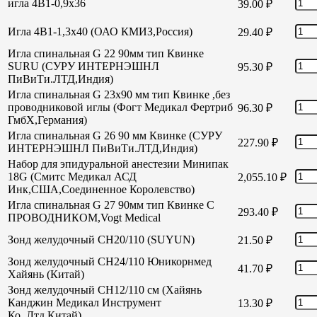
игла 4В1-0,9х36
39.00
₽
Игла 4В1-1,3х40 (ОАО КМИЗ,Россия)
29.40
₽
Игла спинальная G 22 90мм тип Квинке
SURU (СУРУ ИНТЕРНЭШНЛ
95.30
₽
ПиВиТи.ЛТД,Индия)
Игла спинальная G 23х90 мм тип Квинке ,без
проводниковой иглы (Фогт Медикал Фертриб
96.30
₽
ГмбХ,Германия)
Игла спинальная G 26 90 мм Квинке (СУРУ
227.90
₽
ИНТЕРНЭШНЛ ПиВиТи.ЛТД,Индия)
Набор для эпидуральной анестезии Минипак
18G (Смитс Медикал АСД
2,055.10
₽
Инк,США,Соединенное Королевство)
Игла спинальная G 27 90мм тип Квинке С
293.40
₽
ПРОВОДНИКОМ,Vogt Medical
Зонд желудочный СН20/110 (SUYUN)
21.50
₽
Зонд желудочный СН24/110 Юникорнмед
41.70
₽
Хайянь (Китай)
Зонд желудочный CH12/110 см (Хайянь
Канджин Медикал Инструмент
13.30
₽
Ко.,Лтд,Китай)