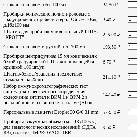
Стакан с носиком, п/п, 100 мл
34.50
₽
Пробирки конические полистироловые с
градуировкой с пробкой стерил Объем 10мл,
3.40
₽
д.16х100 мм
Штатив для пробирок универсальный ШПУ-
225.00
₽
"КРОНТ"
Стакан с носиком и ручкой, п/п 500 мл
193.50
₽
Пробирка центрифужная 15 мл коническая с
белой градуировкой ПП завинчивающейся
6.70
₽
крышкой 100 шт/уп
Штатив-бокс д/хранения предметных
211.10
₽
стекол,п/с на 25 шт
Набор иммунохроматографических тест-
систем для качественного определения
142.40
₽
содержания антител к ВИЧ-1 и ВИЧ-2 в
цельной крови, сыворотке и плазме (Abon
Персональные ланцеты Droplet 30 G/0.31 mm
573.50
₽
Пробирка вакуумная объем 6 мл, 13х100мм,
для гематологических исследований (ЭДТА-
9.50
₽
КЗ), пластик, IMPROVACUTER