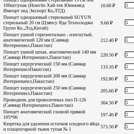
100шт/упак (Нингбо Хай-тек Юникмед
10.60
₽
Импорт энд Экспорт Ко,ЛТД)
Пинцет одноразовый стерильный SUYUN
стерильный 20 см (Цзянсу Яда Технолоджи
9.60
₽
Групп Ко.,Лтд,Китай)
Пинцет ушной горизонтально - изогнутый,
анатомический 120 мм (Саммар
212.40
₽
Интернешнл,Пакистан)
Пинцет ушной штык. анатомический 140 мм
220.50
₽
(Саммар Интернешнл,Пакистан)
Пинцет хирургический 150 мм (Саммар
133.10
₽
ИнтернешнлПакистан)
Пинцет хирургический 200 мм (Саммар
192.80
₽
Интернешенл,Пакистан)
Пинцет хирургический 250 мм (Саммар
205.60
₽
Интернешнл,Пакистан)
Проводник для проволочных пил П-126
304.50
₽
(Саммар Интернешенл,Пакистан)
Пинцет анатомический глазной прямой
197.40
₽
105*06
Кюретка для удаления остатков плодного яйца
573.50
₽
и плацентарной ткани тупая № 1