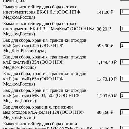
(белый) 65л
Емкость-контейнер для сбора острого
инструментария ЕК-01 6 л (ООО НПФ
141.20
₽
Медком,Россия)
Емкость-контейнер для сбора острого
инструмента ЕК-01 3л "МедКом" (ООО НПФ
98.20
₽
Медком,Россия)
Бак для сбора, хран-ия, трансп-ки отходов
кл.Б (желтый) 35л (ООО НПФ
593.90
₽
МедКом,Россия) аукц
Бак для сбора, хран-ия, трансп-ки отходов
кл.Б (желтый) 35л (ООО НПФ
1,149.40
₽
МедКом,Россия)
Бак для сбора, хран-ия, трансп-ки отходов
кл.Б (желтый) 65л (ООО НПФ
1,473.10
₽
Медком,Россия)
Бак для сбора, хран-ия, трансп-ки отходов
кл.Б (желтый) МК-03, 50л (ООО НПФ
1,209.60
₽
Медком ,Россия)
Бак для сбора, хранения, трансп-ки
мед.отходов кл.А(белае) 12л (ООО НПФ
496.60
₽
Медком,Россия)
Емкость-контейнер для сбора орган.и
микробиол отх. класс Б МК-02 "МедКом" 6,0