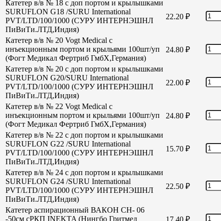
Катетер в/в № 18 с доп портом и крылышками
SURUFLON G18 /SURU International
22.20
₽
PVT/LTD/100/1000 (СУРУ ИНТЕРНЭШНЛ
ПиВиТи.ЛТД,Индия)
Катетер в/в № 20 Vogt Medical с
инъекционным портом и крыльями 100шт/уп
24.80
₽
(Фогт Медикал Фертриб ГмбХ,Германия)
Катетер в/в № 20 с доп портом и крылышками
SURUFLON G20/SURU International
22.00
₽
PVT/LTD/100/1000 (СУРУ ИНТЕРНЭШНЛ
ПиВиТи.ЛТД,Индия)
Катетер в/в № 22 Vogt Medical с
инъекционным портом и крыльями 100шт/уп
24.80
₽
(Фогт Медикал Фертриб ГмбХ,Германия)
Катетер в/в № 22 с доп портом и крылышками
SURUFLON G22 /SURU International
15.70
₽
PVT/LTD/100/1000 (СУРУ ИНТЕРНЭШНЛ
ПиВиТи.ЛТД,Индия)
Катетер в/в № 24 с доп портом и крылышками
SURUFLON G24 /SURU International
22.50
₽
PVT/LTD/100/1000 (СУРУ ИНТЕРНЭШНЛ
ПиВиТи.ЛТД,Индия)
Катетер аспирационный ВАКОН СН- 06
-50см сРКП INEKTA (Нингбо Гритмед
17.40
₽