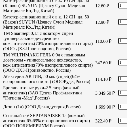
Катетер аспирационный с в.к. 10 СН .дл. 50
(Капкон) SUYUN (Цзянсу Суюн Медикал
12.60
₽
Матириалс Ко,Лтд,Китай)
Катетер аспирационный с в.к. 12 СН .дл. 50
(Вакон) SUYUN (Цзянсу Суюн Медикал
12.90
₽
Матириалс Ко.,Лтд,Китай)
TM SmartSept 0,1л с дозаторм-спрей
-универсальное дез.средство
110.60
₽
кож.антисептик(70% изопропилового спирта)
(ООО ДХЗ-Производство, Россия)
TM УЛЬТИМАКС ГЕЛЬ 0,9л с помповым
дозатором - универсальное дез.средство,
347.60
₽
кож.антисептик(70% изопропилового спирта)
(ООО ДХЗ-Производство, Россия)
Абактерил-АКТИВ, 50 мл. (спрей)(64%
114.10
₽
изопропилового спирта) (ОООРудез,Россия)
Бриллиантовые руки-2 5 литр (кожный
антисептик) (ЗАО Центр Профилактики
3,349.50
₽
"Гигиена -Мед",Россия)
Дезин (1л) (ООО Дезиндустрия,Россия)
1,699.90
₽
Септанайзер/ SEPTANAIZER 1л (кожный
антисептик 65-69% изопропилового спирта)
322.40
₽
(ООО ПОЛИМЕРИУМ,Россия)