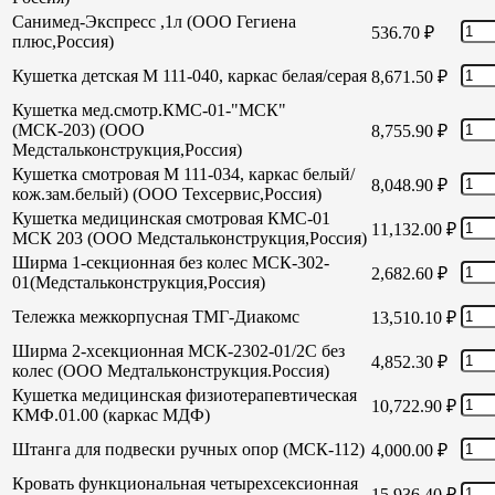
Санимед-Экспресс ,1л (ООО Гегиена
536.70
₽
плюс,Россия)
Кушетка детская М 111-040, каркас белая/серая
8,671.50
₽
Кушетка мед.смотр.КМС-01-"МСК"
(МСК-203) (ООО
8,755.90
₽
Медстальконструкция,Россия)
Кушетка смотровая М 111-034, каркас белый/
8,048.90
₽
кож.зам.белый) (ООО Техсервис,Россия)
Кушетка медицинская смотровая КМС-01
11,132.00
₽
МСК 203 (ООО Медстальконструкция,Россия)
Ширма 1-секционная без колес МСК-302-
2,682.60
₽
01(Медстальконструкция,Россия)
Тележка межкорпусная ТМГ-Диакомс
13,510.10
₽
Ширма 2-хсекционная МСК-2302-01/2С без
4,852.30
₽
колес (ООО Медтальконструкция.Россия)
Кушетка медицинская физиотерапевтическая
10,722.90
₽
КМФ.01.00 (каркас МДФ)
Штанга для подвески ручных опор (МСК-112)
4,000.00
₽
Кровать функциональная четырехсексионная
15,936.40
₽