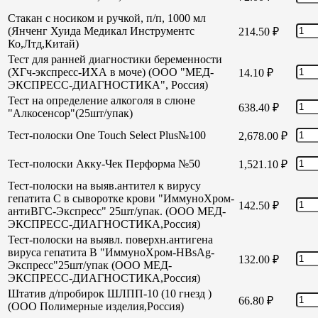
Стакан с носиком и ручкой, п/п, 1000 мл
(Янченг Хуида Медикал Инструментс
214.50
₽
Ко,Лтд,Китай)
Тест для ранней диагностики беременности
(ХГч-экспресс-ИХА в моче) (ООО "МЕД-
14.10
₽
ЭКСПРЕСС-ДИАГНОСТИКА", Россия)
Тест на определение алкоголя в слюне
638.40
₽
"Алкосенсор"(25шт/упак)
Тест-полоски One Touch Select Plus№100
2,678.00
₽
Тест-полоски Акку-Чек Перформа №50
1,521.10
₽
Тест-полоски на выяв.антител к вирусу
гепатита С в сыворотке крови "ИммуноХром-
142.50
₽
антиВГС-Экспресс" 25шт/упак. (ООО МЕД-
ЭКСПРЕСС-ДИАГНОСТИКА,Россия)
Тест-полоски на выявл. поверхн.антигена
вируса гепатита В "ИммуноХром-HBsAg-
132.00
₽
Экспресс"25шт/упак (ООО МЕД-
ЭКСПРЕСС-ДИАГНОСТИКА,Россия)
Штатив д/пробирок ШЛПП-10 (10 гнезд )
66.80
₽
(ООО Полимерные изделия,Россия)