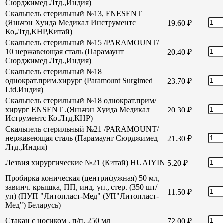
Сюрджимед Лтд.,Индия)
Скальпель стерильный №13, ENESENT
(Яньчэн Хуида Медикал Инструментс
19.60
₽
Ко,Лтд,КНР,Китай)
Скальпель стерильный №15 /PARAMOUNT/
10 нержавеющая сталь (Парамаунт
20.40
₽
Сюрджимед Лтд.,Индия)
Скальпель стерильный №18
однократ.прим.хирург (Paramount Surgimed
23.70
₽
Ltd.Индия)
Скальпель стерильный №18 однократ.прим/
хирург ENSENT .(Яньчэн Хуида Медикал
20.30
₽
Иструментс Ко.Лтд,КНР)
Скальпель стерильный №21 /PARAMOUNT/
нержавеющая сталь (Парамаунт Сюрджимед
21.30
₽
Лтд.,Индия)
Лезвия хирургические №21 (Китай) HUAIYIN
5.20
₽
Пробирка коническая (центрифужная) 50 мл,
завинч. крышка, ПП, инд. уп., стер. (350 шт/
11.50
₽
уп) (ПУП "Литопласт-Мед" (УП"Литопласт-
Мед") Беларусь)
Стакан с носиком , п/п, 250 мл
72.00
₽