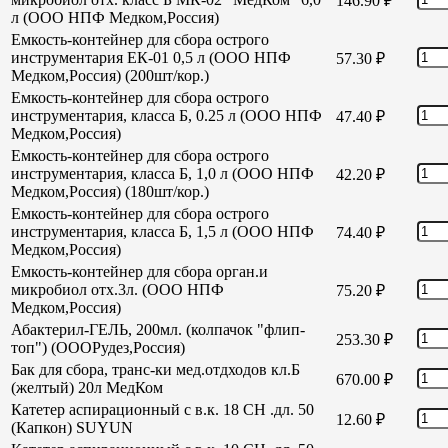
146.90
₽
л (ООО НПФ Медком,Россия)
Емкость-контейнер для сбора острого
инструментария ЕК-01 0,5 л (ООО НПФ
57.30
₽
Медком,Россия) (200шт/кор.)
Емкость-контейнер для сбора острого
инструментария, класса Б, 0.25 л (ООО НПФ
47.40
₽
Медком,Россия)
Емкость-контейнер для сбора острого
инструментария, класса Б, 1,0 л (ООО НПФ
42.20
₽
Медком,Россия) (180шт/кор.)
Емкость-контейнер для сбора острого
инструментария, класса Б, 1,5 л (ООО НПФ
74.40
₽
Медком,Россия)
Емкость-контейнер для сбора орган.и
микробиол отх.3л. (ООО НПФ
75.20
₽
Медком,Россия)
Абактерил-ГЕЛЬ, 200мл. (колпачок "флип-
253.30
₽
топ") (ОООРудез,Россия)
Бак для сбора, транс-ки мед.отдходов кл.Б
670.00
₽
(желтый) 20л МедКом
Катетер аспирационный с в.к. 18 СН .дл. 50
12.60
₽
(Капкон) SUYUN