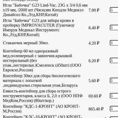
Игла "Бабочка" G23 Lind-Vac. 23G х 3/4 0,6 мм
х19 мм, /2000 шт (Чжэцзян Киндли Медикэл
7.90
₽
Дивайсиз Ко.,Лтд,КНР,Китай)
Игла "Бабочка" G23 для забора крови в
пробирку IMPROVACUTER (Гуанчжоу
8.40
₽
Импрув Медикал Инструментс
Ко.,Лтд,КНР,Китай)
Стаканчик мерный 30мл.
4.20
₽
Контейнер 60 мл одноразовый
мед.полимерный с завинчив.крышкой
нестерильный (без
6.20
₽
упак.,нестерильн.)Смоленск (450шт) (ООО
Еврокэп,Россия)
Контейнер 30мл для сбора биологического
материала с лопаткой
5.60
₽
,индивидуальн.стерильная упак,Беларусь
Емкость-контейнер для сбора острого
инструментария, класса Б, 2,0 л (ООО НПФ
69.60
₽
МедКом,Россия) (80шт/кор.)
Контейнер "КДС-1-КРОНТ" (АО КРОНТ-
865.40
₽
М,Россия)
Контейнер "КДС-10-КРОНТ" (АО КРОНТ-