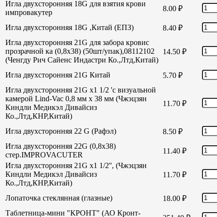
Игла двухсторонняя 18G для взятия крови
8.00
₽
импровакутер
Игла двухсторонняя 18G ,Китай (ЕПЗ)
8.40
₽
Игла двухсторонняя 21G для забора кровис
прозрачной ка (0,8х38) (50шт/упак),08112102
14.50
₽
(Ченгду Рич Сайенс Индастри Ко.,Лтд,Китай)
Игла двухсторонняя 21G Китай
5.70
₽
Игла двухсторонняя 21G х1 1/2 'с визуальной
камерой Lind-Vac 0,8 мм х 38 мм (Чжэцзян
11.70
₽
Киндли Медикэл Дивайсиз
Ко.,Лтд,КНР,Китай)
Игла двухсторонняя 22 G (Рафэл)
8.50
₽
Игла двухсторонняя 22G (0,8х38)
11.40
₽
стер.IMPROVACUTER
Игла двухсторонняя 21G х1 1/2'', (Чжэцзян
Киндли Медикэл Дивайсиз
11.70
₽
Ко.,Лтд,КНР,Китай)
Лопаточка стеклянная (глазные)
18.00
₽
Таблетница-мини "КРОНТ" (АО Кронт-