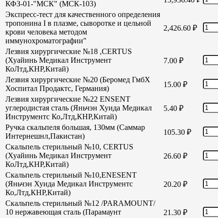
КФЗ-01-"МСК" (МСК-103)
Экспресс-тест для качественного определения
тропонина I в плазме, сыворотке и цельной
2,426.60
₽
крови человека методом
иммунохроматографии"
Лезвия хирургические №18 ,CERTUS
(Хуайинь Медикал Инструмент
7.00
₽
КоЛтд,КНР,Китай)
Лезвия хирургические №20 (Беромед ГмбХ
15.00
₽
Хоспитал Продактс, Германия)
Лезвия хирургические №22 ENSENT
углеродистая сталь (Яньчэн Хуида Медикал
5.40
₽
Инструментс Ко,Лтд,КНР,Китай)
Ручка скальпеля большая, 130мм (Саммар
105.30
₽
Интернешнл,Пакистан)
Скальпель стерильный №10, CERTUS
(Хуайинь Медикал Инструмент
26.60
₽
КоЛтд,КНР,Китай)
Скальпель стерильный №10,ENESENT
(Яньчэн Хуида Медикал Инструментс
20.20
₽
Ко,Лтд,КНР,Китай)
Скальпель стерильный №12 /PARAMOUNT/
10 нержавеющая сталь (Парамаунт
21.30
₽