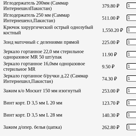
Иглодержатель 200мм (Саммар
379.80
₽
ИнтернешнлПакистан)
Иглодержатель 250 мм (Саммар
511.00
₽
Интернешенл,Пакистан)
Крючок хирургический острый однозубый
1,550.20
₽
костный
Зонд маточный с делениями прямой
225.00
₽
Зеркало гортанное 22,0 мм стерильное
11.90
₽
одноразовое MR 50 шт/упак
Зеркало гортанное 16,0мм одноразовое
9.50
₽
стерильное MR
Зеркало гортанное б/ручки д.22 (Саммар
74.30
₽
Интернешнл,Пакистан)
Зажим к/о Москит 150 мм изогнутый
253.00
₽
Винт корт. D 3,5 мм L 20 мм
123.70
₽
Винт корт. D 3,5 мм L 28 мм
140.30
₽
Зажим д/опер. белья (цапка)
262.80
₽