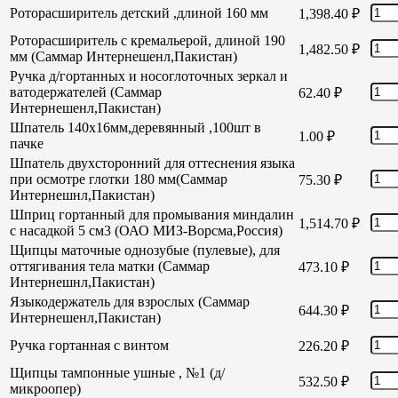
Роторасширитель детский ,длиной 160 мм
1,398.40
₽
Роторасширитель с кремальерой, длиной 190
1,482.50
₽
мм (Саммар Интернешенл,Пакистан)
Ручка д/гортанных и носоглоточных зеркал и
ватодержателей (Саммар
62.40
₽
Интернешенл,Пакистан)
Шпатель 140х16мм,деревянный ,100шт в
1.00
₽
пачке
Шпатель двухсторонний для оттеснения языка
при осмотре глотки 180 мм(Саммар
75.30
₽
Интернешнл,Пакистан)
Шприц гортанный для промывания миндалин
1,514.70
₽
с насадкой 5 см3 (ОАО МИЗ-Ворсма,Россия)
Щипцы маточные однозубые (пулевые), для
оттягивания тела матки (Саммар
473.10
₽
Интернешнл,Пакистан)
Языкодержатель для взрослых (Саммар
644.30
₽
Интернешенл,Пакистан)
Ручка гортанная с винтом
226.20
₽
Щипцы тампонные ушные , №1 (д/
532.50
₽
микроопер)