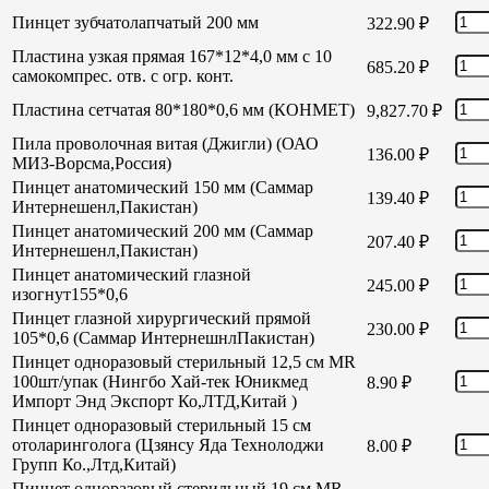
Пинцет зубчатолапчатый 200 мм
322.90
₽
Пластина узкая прямая 167*12*4,0 мм с 10
685.20
₽
самокомпрес. отв. с огр. конт.
Пластина сетчатая 80*180*0,6 мм (КОНМЕТ)
9,827.70
₽
Пила проволочная витая (Джигли) (ОАО
136.00
₽
МИЗ-Ворсма,Россия)
Пинцет анатомический 150 мм (Саммар
139.40
₽
Интернешенл,Пакистан)
Пинцет анатомический 200 мм (Саммар
207.40
₽
Интернешенл,Пакистан)
Пинцет анатомический глазной
245.00
₽
изогнут155*0,6
Пинцет глазной хирургический прямой
230.00
₽
105*0,6 (Саммар ИнтернешнлПакистан)
Пинцет одноразовый стерильный 12,5 см MR
100шт/упак (Нингбо Хай-тек Юникмед
8.90
₽
Импорт Энд Экспорт Ко,ЛТД,Китай )
Пинцет одноразовый стерильный 15 см
отоларинголога (Цзянсу Яда Технолоджи
8.00
₽
Групп Ко.,Лтд,Китай)
Пинцет одноразовый стерильный 19 см MR