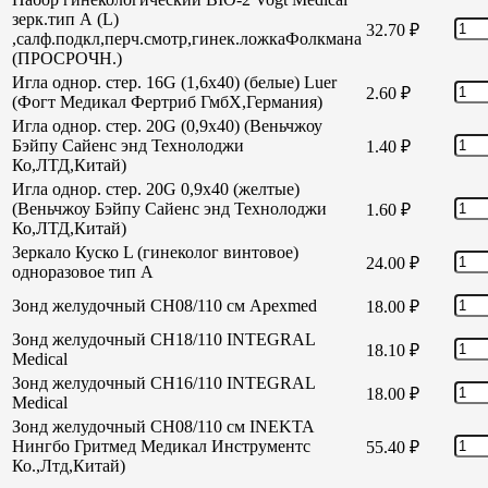
зерк.тип А (L)
32.70
₽
,салф.подкл,перч.смотр,гинек.ложкаФолкмана
(ПРОСРОЧН.)
Игла однор. стер. 16G (1,6х40) (белые) Luer
2.60
₽
(Фогт Медикал Фертриб ГмбХ,Германия)
Игла однор. стер. 20G (0,9х40) (Веньчжоу
Бэйпу Сайенс энд Технолоджи
1.40
₽
Ко,ЛТД,Китай)
Игла однор. стер. 20G 0,9х40 (желтые)
(Веньчжоу Бэйпу Сайенс энд Технолоджи
1.60
₽
Ко,ЛТД,Китай)
Зеркало Куско L (гинеколог винтовое)
24.00
₽
одноразовое тип А
Зонд желудочный СН08/110 см Apexmed
18.00
₽
Зонд желудочный СН18/110 INTEGRAL
18.10
₽
Medical
Зонд желудочный СН16/110 INTEGRAL
18.00
₽
Medical
Зонд желудочный СН08/110 см INEKTA
Нингбо Гритмед Медикал Инструментс
55.40
₽
Ко.,Лтд,Китай)