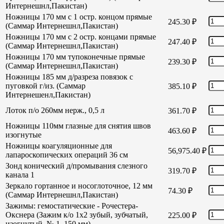
Интернешнл,Пакистан)
Ножницы 170 мм с 1 остр. концом прямые
245.30
₽
(Саммар Интернешнл,Пакистан)
Ножницы 170 мм с 2 остр. концами прямые
247.40
₽
(Саммар Интернешнл,Пакистан)
Ножницы 170 мм тупоконечные прямые
239.30
₽
(Саммар Интернешнл,Пакистан)
Ножницы 185 мм д/разреза повязок с
пуговкой г/из. (Саммар
385.10
₽
Интернешенл,Пакистан)
Лоток п/о 260мм нерж., 0,5 л
361.70
₽
Ножницы 110мм глазные для снятия швов
463.60
₽
изогнутые
Ножницы коагуляционные для
56,975.40
₽
лапароскопических операций 36 см
Зонд конический д/промывания слезного
319.70
₽
канала 1
Зеркало гортанное и носоглоточное, 12 мм
74.30
₽
(Саммар Интернешнл,Пакистан)
Зажимы: гемостатические - Рочестера-
Окснера (Зажим к/о 1х2 зубый, зубчатый,
225.00
₽
изогнутый, № 1, 150 мм)