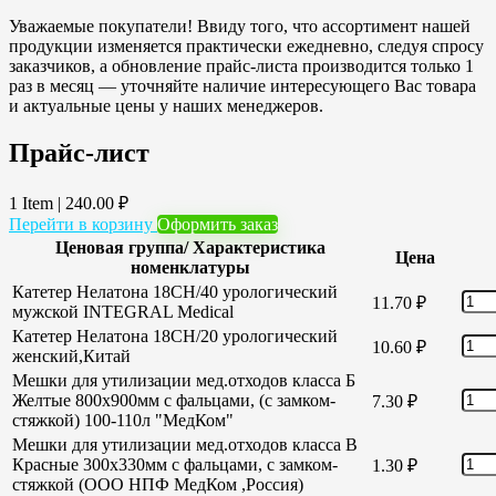
Уважаемые покупатели! Ввиду того, что ассортимент нашей
продукции изменяется практически ежедневно, следуя спросу
заказчиков, а обновление прайс-листа производится только 1
раз в месяц — уточняйте наличие интересующего Вас товара
и актуальные цены у наших менеджеров.
Прайс-лист
1 Item
|
240.00
₽
Перейти в корзину
Оформить заказ
Ценовая группа/ Характеристика
Цена
номенклатуры
Катетер Нелатона 18CH/40 урологический
11.70
₽
мужской INTEGRAL Medical
Катетер Нелатона 18CH/20 урологический
10.60
₽
женский,Китай
Мешки для утилизации мед.отходов класса Б
Желтые 800х900мм с фальцами, (с замком-
7.30
₽
стяжкой) 100-110л "МедКом"
Мешки для утилизации мед.отходов класса В
Красные 300х330мм с фальцами, с замком-
1.30
₽
стяжкой (ООО НПФ МедКом ,Россия)