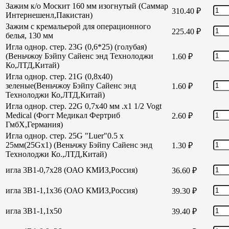
Зажим к/о Москит 160 мм изогнутый (Саммар
310.40
₽
Интернешенл,Пакистан)
Зажим с кремальерой для операционного
225.40
₽
белья, 130 мм
Игла однор. стер. 23G (0,6*25) (голубая)
(Веньчжоу Бэйпу Сайенс энд Технолоджи
1.60
₽
Ко,ЛТД,Китай)
Игла однор. стер. 21G (0,8х40)
зеленые(Веньчжоу Бэйпу Сайенс энд
1.60
₽
Технолоджи Ко,ЛТД,Китай)
Игла однор. стер. 22G 0,7х40 мм .х1 1/2 Vogt
Medical (Фогт Медикал Фертриб
2.60
₽
ГмбХ,Германия)
Игла однор. стер. 25G "Luer"0.5 х
25мм(25Gх1) (Веньчжу Бэйпу Сайенс энд
1.30
₽
Технолоджи Ко.,ЛТД,Китай)
игла 3В1-0,7х28 (ОАО КМИЗ,Россия)
36.60
₽
игла 3В1-1,1х36 (ОАО КМИЗ,Россия)
39.30
₽
игла 3В1-1,1х50
39.40
₽