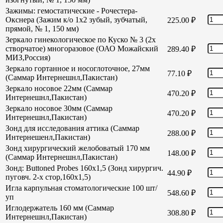
Зажимы: гемостатические - Рочестера-
Окснера (Зажим к/о 1х2 зубый, зубчатый,
225.00
₽
прямой, № 1, 150 мм)
Зеркало гинекологическое по Куско № 3 (2х
створчатое) многоразовое (ОАО Можайский
289.40
₽
МИЗ,Россия)
Зеркало гортанное и носоглоточное, 27мм
77.10
₽
(Саммар Интернешнл,Пакистан)
Зеркало носовое 22мм (Саммар
470.20
₽
Интернешнл,Пакистан)
Зеркало носовое 30мм (Саммар
470.20
₽
Интернешнл,Пакистан)
Зонд для исследования аттика (Саммар
288.00
₽
Интернешенл,Пакистан)
Зонд хирургический желобоватый 170 мм
148.00
₽
(Саммар Интернешнл,Пакистан)
Зонд: Buttoned Probes 160х1,5 (Зонд хирургич.
44.90
₽
пуговч. 2-х стор,160х1,5)
Игла карпульная стоматологические 100 шт/
548.60
₽
уп
Иглодержатель 160 мм (Саммар
308.80
₽
Интернешнл,Пакистан)