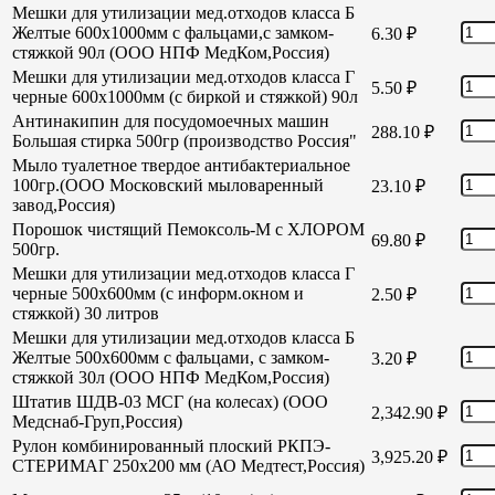
Мешки для утилизации мед.отходов класса Б
Желтые 600х1000мм с фальцами,с замком-
6.30
₽
стяжкой 90л (ООО НПФ МедКом,Россия)
Мешки для утилизации мед.отходов класса Г
5.50
₽
черные 600х1000мм (с биркой и стяжкой) 90л
Антинакипин для посудомоечных машин
288.10
₽
Большая стирка 500гр (производство Россия"
Мыло туалетное твердое антибактериальное
100гр.(ООО Московский мыловаренный
23.10
₽
завод,Россия)
Порошок чистящий Пемоксоль-М с ХЛОРОМ
69.80
₽
500гр.
Мешки для утилизации мед.отходов класса Г
черные 500х600мм (с информ.окном и
2.50
₽
стяжкой) 30 литров
Мешки для утилизации мед.отходов класса Б
Желтые 500х600мм с фальцами, с замком-
3.20
₽
стяжкой 30л (ООО НПФ МедКом,Россия)
Штатив ШДВ-03 МСГ (на колесах) (ООО
2,342.90
₽
Медснаб-Груп,Россия)
Рулон комбинированный плоский РКПЭ-
3,925.20
₽
СТЕРИМАГ 250х200 мм (АО Медтест,Россия)