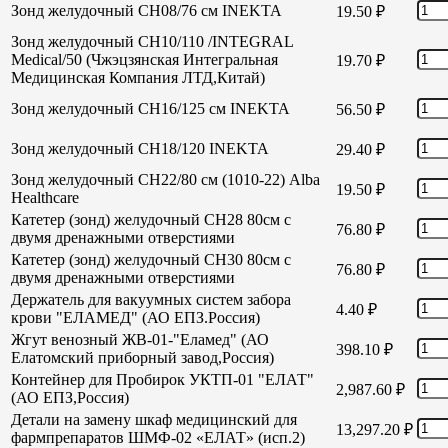
Зонд желудочный СН08/76 см INEKTA
19.50
₽
Зонд желудочный СН10/110 /INTEGRAL
Medical/50 (Чжэцзянская Интегральная
19.70
₽
Медицинская Компания ЛТД,Китай)
Зонд желудочный СН16/125 см INEKTA
56.50
₽
Зонд желудочный СН18/120 INEKTA
29.40
₽
Зонд желудочный СН22/80 см (1010-22) Alba
19.50
₽
Healthcare
Катетер (зонд) желудочный СН28 80см с
76.80
₽
двумя дренажными отверстиями
Катетер (зонд) желудочный СН30 80см с
76.80
₽
двумя дренажными отверстиями
Держатель для вакуумных систем забора
4.40
₽
крови "ЕЛАМЕД" (АО ЕПЗ.Россия)
Жгут венозный ЖВ-01-"Еламед" (АО
398.10
₽
Елатомский приборный завод,Россия)
Контейнер для Пробирок УКТП-01 "ЕЛАТ"
2,987.60
₽
(АО ЕПЗ,Россия)
Детали на замену шкаф медицинский для
13,297.20
₽
фармпрепаратов ШМФ-02 «ЕЛАТ» (исп.2)