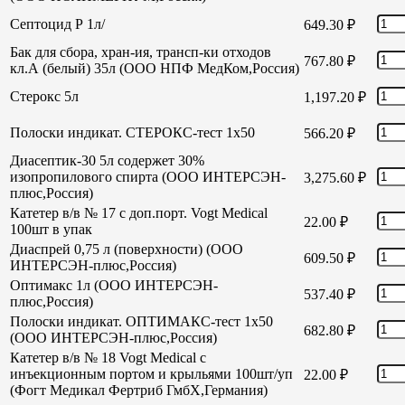
Септоцид Р 1л/
649.30
₽
Бак для сбора, хран-ия, трансп-ки отходов
767.80
₽
кл.А (белый) 35л (ООО НПФ МедКом,Россия)
Стерокс 5л
1,197.20
₽
Полоски индикат. СТЕРОКС-тест 1х50
566.20
₽
Диасептик-30 5л содержет 30%
изопропилового спирта (ООО ИНТЕРСЭН-
3,275.60
₽
плюс,Россия)
Катетер в/в № 17 с доп.порт. Vogt Medical
22.00
₽
100шт в упак
Диаспрей 0,75 л (поверхности) (ООО
609.50
₽
ИНТЕРСЭН-плюс,Россия)
Оптимакс 1л (ООО ИНТЕРСЭН-
537.40
₽
плюс,Россия)
Полоски индикат. ОПТИМАКС-тест 1х50
682.80
₽
(ООО ИНТЕРСЭН-плюс,Россия)
Катетер в/в № 18 Vogt Medical с
инъекционным портом и крыльями 100шт/уп
22.00
₽
(Фогт Медикал Фертриб ГмбХ,Германия)