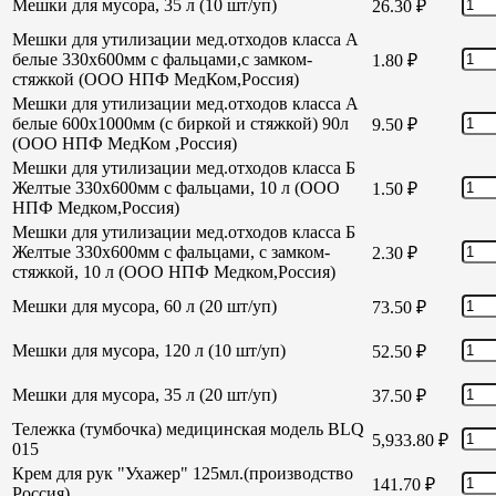
Мешки для мусора, 35 л (10 шт/уп)
26.30
₽
Мешки для утилизации мед.отходов класса А
белые 330х600мм с фальцами,с замком-
1.80
₽
стяжкой (ООО НПФ МедКом,Россия)
Мешки для утилизации мед.отходов класса А
белые 600х1000мм (с биркой и стяжкой) 90л
9.50
₽
(ООО НПФ МедКом ,Россия)
Мешки для утилизации мед.отходов класса Б
Желтые 330х600мм с фальцами, 10 л (ООО
1.50
₽
НПФ Медком,Россия)
Мешки для утилизации мед.отходов класса Б
Желтые 330х600мм с фальцами, с замком-
2.30
₽
стяжкой, 10 л (ООО НПФ Медком,Россия)
Мешки для мусора, 60 л (20 шт/уп)
73.50
₽
Мешки для мусора, 120 л (10 шт/уп)
52.50
₽
Мешки для мусора, 35 л (20 шт/уп)
37.50
₽
Тележка (тумбочка) медицинская модель BLQ
5,933.80
₽
015
Крем для рук "Ухажер" 125мл.(производство
141.70
₽
Россия)