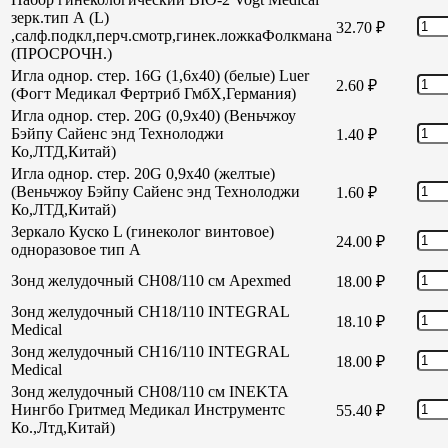
зерк.тип А (L)
32.70
₽
,салф.подкл,перч.смотр,гинек.ложкаФолкмана
(ПРОСРОЧН.)
Игла однор. стер. 16G (1,6х40) (белые) Luer
2.60
₽
(Фогт Медикал Фертриб ГмбХ,Германия)
Игла однор. стер. 20G (0,9х40) (Веньчжоу
Бэйпу Сайенс энд Технолоджи
1.40
₽
Ко,ЛТД,Китай)
Игла однор. стер. 20G 0,9х40 (желтые)
(Веньчжоу Бэйпу Сайенс энд Технолоджи
1.60
₽
Ко,ЛТД,Китай)
Зеркало Куско L (гинеколог винтовое)
24.00
₽
одноразовое тип А
Зонд желудочный СН08/110 см Apexmed
18.00
₽
Зонд желудочный СН18/110 INTEGRAL
18.10
₽
Medical
Зонд желудочный СН16/110 INTEGRAL
18.00
₽
Medical
Зонд желудочный СН08/110 см INEKTA
Нингбо Гритмед Медикал Инструментс
55.40
₽
Ко.,Лтд,Китай)