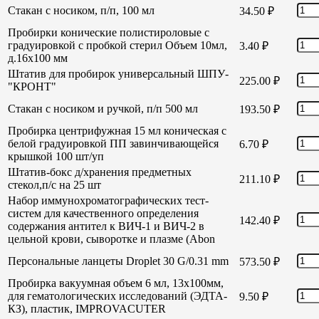
Стакан с носиком, п/п, 100 мл
34.50
₽
Пробирки конические полистироловые с
градуировкой с пробкой стерил Объем 10мл,
3.40
₽
д.16х100 мм
Штатив для пробирок универсальный ШПУ-
225.00
₽
"КРОНТ"
Стакан с носиком и ручкой, п/п 500 мл
193.50
₽
Пробирка центрифужная 15 мл коническая с
белой градуировкой ПП завинчивающейся
6.70
₽
крышкой 100 шт/уп
Штатив-бокс д/хранения предметных
211.10
₽
стекол,п/с на 25 шт
Набор иммунохроматографических тест-
систем для качественного определения
142.40
₽
содержания антител к ВИЧ-1 и ВИЧ-2 в
цельной крови, сыворотке и плазме (Abon
Персональные ланцеты Droplet 30 G/0.31 mm
573.50
₽
Пробирка вакуумная объем 6 мл, 13х100мм,
для гематологических исследований (ЭДТА-
9.50
₽
КЗ), пластик, IMPROVACUTER