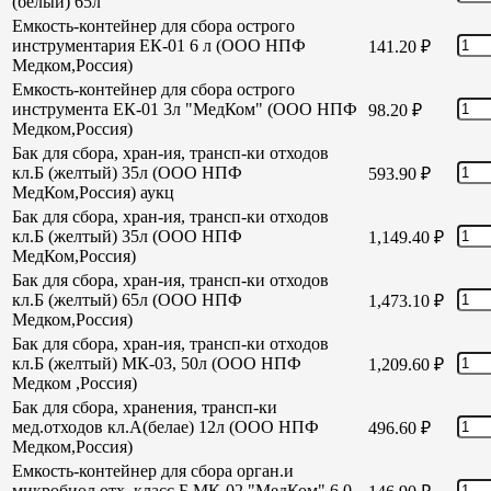
(белый) 65л
Емкость-контейнер для сбора острого
инструментария ЕК-01 6 л (ООО НПФ
141.20
₽
Медком,Россия)
Емкость-контейнер для сбора острого
инструмента ЕК-01 3л "МедКом" (ООО НПФ
98.20
₽
Медком,Россия)
Бак для сбора, хран-ия, трансп-ки отходов
кл.Б (желтый) 35л (ООО НПФ
593.90
₽
МедКом,Россия) аукц
Бак для сбора, хран-ия, трансп-ки отходов
кл.Б (желтый) 35л (ООО НПФ
1,149.40
₽
МедКом,Россия)
Бак для сбора, хран-ия, трансп-ки отходов
кл.Б (желтый) 65л (ООО НПФ
1,473.10
₽
Медком,Россия)
Бак для сбора, хран-ия, трансп-ки отходов
кл.Б (желтый) МК-03, 50л (ООО НПФ
1,209.60
₽
Медком ,Россия)
Бак для сбора, хранения, трансп-ки
мед.отходов кл.А(белае) 12л (ООО НПФ
496.60
₽
Медком,Россия)
Емкость-контейнер для сбора орган.и
микробиол отх. класс Б МК-02 "МедКом" 6,0