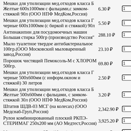
Мешки для утилизации мед.отходов класса Б
Желтые 600х1000мм с фальцами,с замком-
6.30
₽
стяжкой 90л (ООО НПФ МедКом,Россия)
Мешки для утилизации мед.отходов класса Г
5.50
₽
черные 600х1000мм (с биркой и стяжкой) 90л
Антинакипин для посудомоечных машин
288.10
₽
Большая стирка 500гр (производство Россия"
Мыло туалетное твердое антибактериальное
100гр.(ООО Московский мыловаренный
23.10
₽
завод,Россия)
Порошок чистящий Пемоксоль-М с ХЛОРОМ
69.80
₽
500гр.
Мешки для утилизации мед.отходов класса Г
черные 500х600мм (с информ.окном и
2.50
₽
стяжкой) 30 литров
Мешки для утилизации мед.отходов класса Б
Желтые 500х600мм с фальцами, с замком-
3.20
₽
стяжкой 30л (ООО НПФ МедКом,Россия)
Штатив ШДВ-03 МСГ (на колесах) (ООО
2,342.90
₽
Медснаб-Груп,Россия)
Рулон комбинированный плоский РКПЭ-
3,925.20
₽
СТЕРИМАГ 250х200 мм (АО Медтест,Россия)