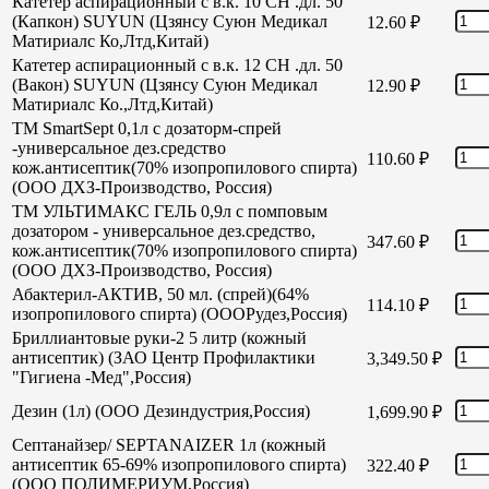
Катетер аспирационный с в.к. 10 СН .дл. 50
(Капкон) SUYUN (Цзянсу Суюн Медикал
12.60
₽
Матириалс Ко,Лтд,Китай)
Катетер аспирационный с в.к. 12 СН .дл. 50
(Вакон) SUYUN (Цзянсу Суюн Медикал
12.90
₽
Матириалс Ко.,Лтд,Китай)
TM SmartSept 0,1л с дозаторм-спрей
-универсальное дез.средство
110.60
₽
кож.антисептик(70% изопропилового спирта)
(ООО ДХЗ-Производство, Россия)
TM УЛЬТИМАКС ГЕЛЬ 0,9л с помповым
дозатором - универсальное дез.средство,
347.60
₽
кож.антисептик(70% изопропилового спирта)
(ООО ДХЗ-Производство, Россия)
Абактерил-АКТИВ, 50 мл. (спрей)(64%
114.10
₽
изопропилового спирта) (ОООРудез,Россия)
Бриллиантовые руки-2 5 литр (кожный
антисептик) (ЗАО Центр Профилактики
3,349.50
₽
"Гигиена -Мед",Россия)
Дезин (1л) (ООО Дезиндустрия,Россия)
1,699.90
₽
Септанайзер/ SEPTANAIZER 1л (кожный
антисептик 65-69% изопропилового спирта)
322.40
₽
(ООО ПОЛИМЕРИУМ,Россия)