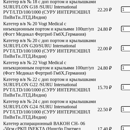
Катетер в/в № 18 с доп портом и крылышками
SURUFLON G18 /SURU International
22.20
₽
PVT/LTD/100/1000 (СУРУ ИНТЕРНЭШНЛ
ПиВиТи.ЛТД,Индия)
Катетер в/в № 20 Vogt Medical с
инъекционным портом и крыльями 100шт/уп
24.80
₽
(Фогт Медикал Фертриб ГмбХ,Германия)
Катетер в/в № 20 с доп портом и крылышками
SURUFLON G20/SURU International
22.00
₽
PVT/LTD/100/1000 (СУРУ ИНТЕРНЭШНЛ
ПиВиТи.ЛТД,Индия)
Катетер в/в № 22 Vogt Medical с
инъекционным портом и крыльями 100шт/уп
24.80
₽
(Фогт Медикал Фертриб ГмбХ,Германия)
Катетер в/в № 22 с доп портом и крылышками
SURUFLON G22 /SURU International
15.70
₽
PVT/LTD/100/1000 (СУРУ ИНТЕРНЭШНЛ
ПиВиТи.ЛТД,Индия)
Катетер в/в № 24 с доп портом и крылышками
SURUFLON G24 /SURU International
22.50
₽
PVT/LTD/100/1000 (СУРУ ИНТЕРНЭШНЛ
ПиВиТи.ЛТД,Индия)
Катетер аспирационный ВАКОН СН- 06
-50см сРКП INEKTA (Нингбо Гритмед
17.40
₽