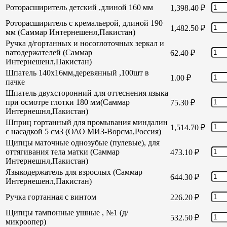
Роторасширитель детский ,длиной 160 мм
1,398.40
₽
Роторасширитель с кремальерой, длиной 190
1,482.50
₽
мм (Саммар Интернешенл,Пакистан)
Ручка д/гортанных и носоглоточных зеркал и
ватодержателей (Саммар
62.40
₽
Интернешенл,Пакистан)
Шпатель 140х16мм,деревянный ,100шт в
1.00
₽
пачке
Шпатель двухсторонний для оттеснения языка
при осмотре глотки 180 мм(Саммар
75.30
₽
Интернешнл,Пакистан)
Шприц гортанный для промывания миндалин
1,514.70
₽
с насадкой 5 см3 (ОАО МИЗ-Ворсма,Россия)
Щипцы маточные однозубые (пулевые), для
оттягивания тела матки (Саммар
473.10
₽
Интернешнл,Пакистан)
Языкодержатель для взрослых (Саммар
644.30
₽
Интернешенл,Пакистан)
Ручка гортанная с винтом
226.20
₽
Щипцы тампонные ушные , №1 (д/
532.50
₽
микроопер)