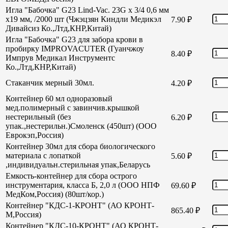
Игла "Бабочка" G23 Lind-Vac. 23G х 3/4 0,6 мм
х19 мм, /2000 шт (Чжэцзян Киндли Медикэл
7.90
₽
Дивайсиз Ко.,Лтд,КНР,Китай)
Игла "Бабочка" G23 для забора крови в
пробирку IMPROVACUTER (Гуанчжоу
8.40
₽
Импрув Медикал Инструментс
Ко.,Лтд,КНР,Китай)
Стаканчик мерный 30мл.
4.20
₽
Контейнер 60 мл одноразовый
мед.полимерный с завинчив.крышкой
нестерильный (без
6.20
₽
упак.,нестерильн.)Смоленск (450шт) (ООО
Еврокэп,Россия)
Контейнер 30мл для сбора биологического
материала с лопаткой
5.60
₽
,индивидуальн.стерильная упак,Беларусь
Емкость-контейнер для сбора острого
инструментария, класса Б, 2,0 л (ООО НПФ
69.60
₽
МедКом,Россия) (80шт/кор.)
Контейнер "КДС-1-КРОНТ" (АО КРОНТ-
865.40
₽
М,Россия)
Контейнер "КДС-10-КРОНТ" (АО КРОНТ-