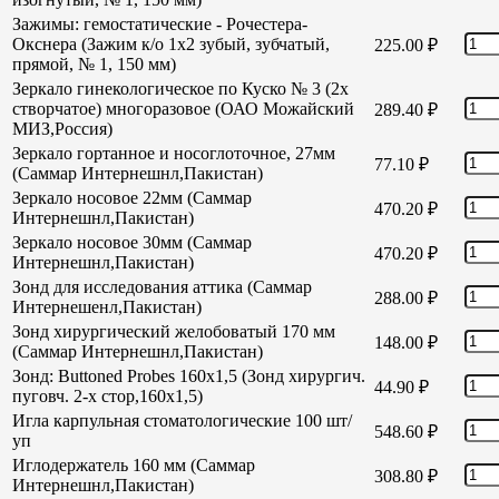
Зажимы: гемостатические - Рочестера-
Окснера (Зажим к/о 1х2 зубый, зубчатый,
225.00
₽
прямой, № 1, 150 мм)
Зеркало гинекологическое по Куско № 3 (2х
створчатое) многоразовое (ОАО Можайский
289.40
₽
МИЗ,Россия)
Зеркало гортанное и носоглоточное, 27мм
77.10
₽
(Саммар Интернешнл,Пакистан)
Зеркало носовое 22мм (Саммар
470.20
₽
Интернешнл,Пакистан)
Зеркало носовое 30мм (Саммар
470.20
₽
Интернешнл,Пакистан)
Зонд для исследования аттика (Саммар
288.00
₽
Интернешенл,Пакистан)
Зонд хирургический желобоватый 170 мм
148.00
₽
(Саммар Интернешнл,Пакистан)
Зонд: Buttoned Probes 160х1,5 (Зонд хирургич.
44.90
₽
пуговч. 2-х стор,160х1,5)
Игла карпульная стоматологические 100 шт/
548.60
₽
уп
Иглодержатель 160 мм (Саммар
308.80
₽
Интернешнл,Пакистан)