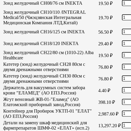
Зонд желудочный СН08/76 см INEKTA
19.50
₽
Зонд желудочный СН10/110 /INTEGRAL
Medical/50 (Чжэцзянская Интегральная
19.70
₽
Медицинская Компания ЛТД,Китай)
Зонд желудочный СН16/125 см INEKTA
56.50
₽
Зонд желудочный СН18/120 INEKTA
29.40
₽
Зонд желудочный СН22/80 см (1010-22) Alba
19.50
₽
Healthcare
Катетер (зонд) желудочный СН28 80см с
76.80
₽
двумя дренажными отверстиями
Катетер (зонд) желудочный СН30 80см с
76.80
₽
двумя дренажными отверстиями
Держатель для вакуумных систем забора
4.40
₽
крови "ЕЛАМЕД" (АО ЕПЗ.Россия)
Жгут венозный ЖВ-01-"Еламед" (АО
398.10
₽
Елатомский приборный завод,Россия)
Контейнер для Пробирок УКТП-01 "ЕЛАТ"
2,987.60
₽
(АО ЕПЗ,Россия)
Детали на замену шкаф медицинский для
13,297.20
₽
фармпрепаратов ШМФ-02 «ЕЛАТ» (исп.2)