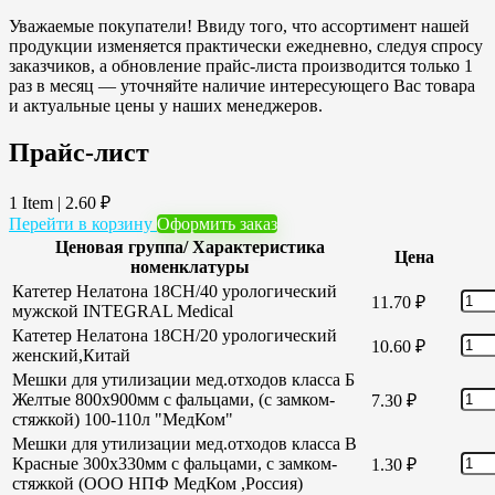
Уважаемые покупатели! Ввиду того, что ассортимент нашей
продукции изменяется практически ежедневно, следуя спросу
заказчиков, а обновление прайс-листа производится только 1
раз в месяц — уточняйте наличие интересующего Вас товара
и актуальные цены у наших менеджеров.
Прайс-лист
1 Item
|
2.60
₽
Перейти в корзину
Оформить заказ
Ценовая группа/ Характеристика
Цена
номенклатуры
Катетер Нелатона 18CH/40 урологический
11.70
₽
мужской INTEGRAL Medical
Катетер Нелатона 18CH/20 урологический
10.60
₽
женский,Китай
Мешки для утилизации мед.отходов класса Б
Желтые 800х900мм с фальцами, (с замком-
7.30
₽
стяжкой) 100-110л "МедКом"
Мешки для утилизации мед.отходов класса В
Красные 300х330мм с фальцами, с замком-
1.30
₽
стяжкой (ООО НПФ МедКом ,Россия)