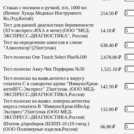
Стакан с носиком и ручкой, п/п, 1000 мл
(Янченг Хуида Медикал Инструментс
214.50
₽
Ко,Лтд,Китай)
Тест для ранней диагностики беременности
(ХГч-экспресс-ИХА в моче) (ООО "МЕД-
14.10
₽
ЭКСПРЕСС-ДИАГНОСТИКА", Россия)
Тест на определение алкоголя в слюне
638.40
₽
"Алкосенсор"(25шт/упак)
Тест-полоски One Touch Select Plus№100
2,678.00
₽
Тест-полоски Акку-Чек Перформа №50
1,521.10
₽
Тест-полоски на выяв.антител к вирусу
гепатита С в сыворотке крови "ИммуноХром-
142.50
₽
антиВГС-Экспресс" 25шт/упак. (ООО МЕД-
ЭКСПРЕСС-ДИАГНОСТИКА,Россия)
Тест-полоски на выявл. поверхн.антигена
вируса гепатита В "ИммуноХром-HBsAg-
132.00
₽
Экспресс"25шт/упак (ООО МЕД-
ЭКСПРЕСС-ДИАГНОСТИКА,Россия)
Штатив д/пробирок ШЛПП-10 (10 гнезд )
66.80
₽
(ООО Полимерные изделия,Россия)