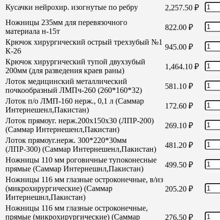
Кусачки нейрохир. изогнутые по ребру
2,257.50
₽
Ножницы 235мм для перевязочного
822.00
₽
материала н-15т
Крючок хирургический острый трехзубый №1
945.00
₽
К-26
Крючок хирургический тупой двухзубый
1,464.10
₽
200мм (для разведения краев раны)
Лоток медицинский металлический
581.10
₽
почкообразный ЛМПч-260 (260*160*32)
Лоток п/о ЛМП-160 нерж., 0,1 л (Саммар
172.60
₽
Интернешенл,Пакистан)
Лоток прямоуг. нерж.200х150х30 (ЛПР-200)
269.10
₽
(Саммар Интернешенл,Пакистан)
Лоток прямоуг.нерж. 300*220*30мм
481.20
₽
(ЛПР-300) (Саммар Интернешенл,Пакистан)
Ножницы 110 мм роговичные тупоконесные
499.50
₽
прямые (Саммар Интернешнл,Пакистан)
Ножницы 116 мм глазные остроконечные, в/из
(микрохирургические) (Саммар
205.20
₽
Интернешнл,Пакистан)
Ножницы 116 мм глазные остроконечные,
прямые (микрохирургические) (Саммар
276.50
₽