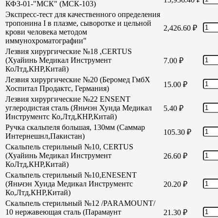
КФЗ-01-"МСК" (МСК-103)
Экспресс-тест для качественного определения
тропонина I в плазме, сыворотке и цельной
2,426.60
₽
крови человека методом
иммунохроматографии"
Лезвия хирургические №18 ,CERTUS
(Хуайинь Медикал Инструмент
7.00
₽
КоЛтд,КНР,Китай)
Лезвия хирургические №20 (Беромед ГмбХ
15.00
₽
Хоспитал Продактс, Германия)
Лезвия хирургические №22 ENSENT
углеродистая сталь (Яньчэн Хуида Медикал
5.40
₽
Инструментс Ко,Лтд,КНР,Китай)
Ручка скальпеля большая, 130мм (Саммар
105.30
₽
Интернешнл,Пакистан)
Скальпель стерильный №10, CERTUS
(Хуайинь Медикал Инструмент
26.60
₽
КоЛтд,КНР,Китай)
Скальпель стерильный №10,ENESENT
(Яньчэн Хуида Медикал Инструментс
20.20
₽
Ко,Лтд,КНР,Китай)
Скальпель стерильный №12 /PARAMOUNT/
10 нержавеющая сталь (Парамаунт
21.30
₽