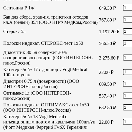
Септоцид Р 1л/
649.30
₽
Бак для сбора, хран-ия, трансп-ки отходов
767.80
₽
кл.А (белый) 35л (ООО НПФ МедКом,Россия)
Стерокс 5л
1,197.20
₽
Полоски индикат. СТЕРОКС-тест 1х50
566.20
₽
Диасептик-30 5л содержет 30%
изопропилового спирта (ООО ИНТЕРСЭН-
3,275.60
₽
плюс,Россия)
Катетер в/в № 17 с доп.порт. Vogt Medical
22.00
₽
100шт в упак
Диаспрей 0,75 л (поверхности) (ООО
609.50
₽
ИНТЕРСЭН-плюс,Россия)
Оптимакс 1л (ООО ИНТЕРСЭН-
537.40
₽
плюс,Россия)
Полоски индикат. ОПТИМАКС-тест 1х50
682.80
₽
(ООО ИНТЕРСЭН-плюс,Россия)
Катетер в/в № 18 Vogt Medical с
инъекционным портом и крыльями 100шт/уп
22.00
₽
(Фогт Медикал Фертриб ГмбХ,Германия)