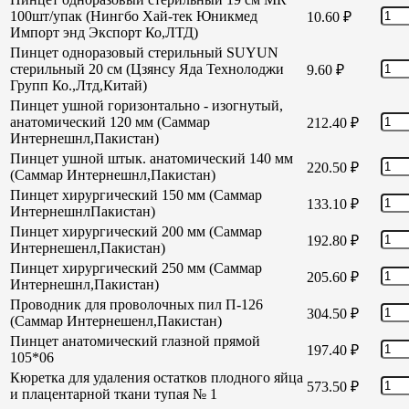
100шт/упак (Нингбо Хай-тек Юникмед
10.60
₽
Импорт энд Экспорт Ко,ЛТД)
Пинцет одноразовый стерильный SUYUN
стерильный 20 см (Цзянсу Яда Технолоджи
9.60
₽
Групп Ко.,Лтд,Китай)
Пинцет ушной горизонтально - изогнутый,
анатомический 120 мм (Саммар
212.40
₽
Интернешнл,Пакистан)
Пинцет ушной штык. анатомический 140 мм
220.50
₽
(Саммар Интернешнл,Пакистан)
Пинцет хирургический 150 мм (Саммар
133.10
₽
ИнтернешнлПакистан)
Пинцет хирургический 200 мм (Саммар
192.80
₽
Интернешенл,Пакистан)
Пинцет хирургический 250 мм (Саммар
205.60
₽
Интернешнл,Пакистан)
Проводник для проволочных пил П-126
304.50
₽
(Саммар Интернешенл,Пакистан)
Пинцет анатомический глазной прямой
197.40
₽
105*06
Кюретка для удаления остатков плодного яйца
573.50
₽
и плацентарной ткани тупая № 1