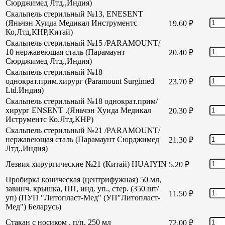
Сюрджимед Лтд.,Индия)
Скальпель стерильный №13, ENESENT
(Яньчэн Хуида Медикал Инструментс
19.60
₽
Ко,Лтд,КНР,Китай)
Скальпель стерильный №15 /PARAMOUNT/
10 нержавеющая сталь (Парамаунт
20.40
₽
Сюрджимед Лтд.,Индия)
Скальпель стерильный №18
однократ.прим.хирург (Paramount Surgimed
23.70
₽
Ltd.Индия)
Скальпель стерильный №18 однократ.прим/
хирург ENSENT .(Яньчэн Хуида Медикал
20.30
₽
Иструментс Ко.Лтд,КНР)
Скальпель стерильный №21 /PARAMOUNT/
нержавеющая сталь (Парамаунт Сюрджимед
21.30
₽
Лтд.,Индия)
Лезвия хирургические №21 (Китай) HUAIYIN
5.20
₽
Пробирка коническая (центрифужная) 50 мл,
завинч. крышка, ПП, инд. уп., стер. (350 шт/
11.50
₽
уп) (ПУП "Литопласт-Мед" (УП"Литопласт-
Мед") Беларусь)
Стакан с носиком , п/п, 250 мл
72.00
₽