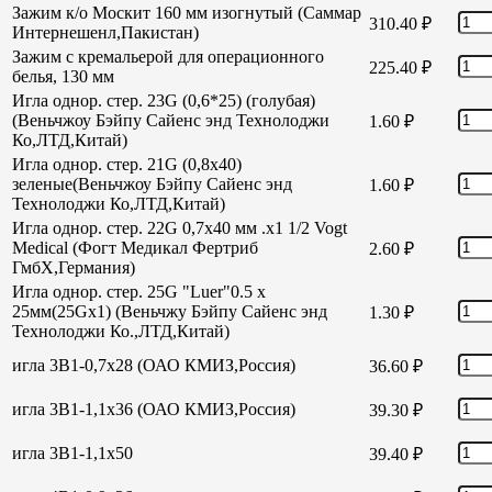
Зажим к/о Москит 160 мм изогнутый (Саммар
310.40
₽
Интернешенл,Пакистан)
Зажим с кремальерой для операционного
225.40
₽
белья, 130 мм
Игла однор. стер. 23G (0,6*25) (голубая)
(Веньчжоу Бэйпу Сайенс энд Технолоджи
1.60
₽
Ко,ЛТД,Китай)
Игла однор. стер. 21G (0,8х40)
зеленые(Веньчжоу Бэйпу Сайенс энд
1.60
₽
Технолоджи Ко,ЛТД,Китай)
Игла однор. стер. 22G 0,7х40 мм .х1 1/2 Vogt
Medical (Фогт Медикал Фертриб
2.60
₽
ГмбХ,Германия)
Игла однор. стер. 25G "Luer"0.5 х
25мм(25Gх1) (Веньчжу Бэйпу Сайенс энд
1.30
₽
Технолоджи Ко.,ЛТД,Китай)
игла 3В1-0,7х28 (ОАО КМИЗ,Россия)
36.60
₽
игла 3В1-1,1х36 (ОАО КМИЗ,Россия)
39.30
₽
игла 3В1-1,1х50
39.40
₽