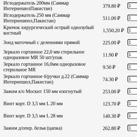
Иглодержатель 200мм (Саммар
379.80
₽
ИнтернешнлПакистан)
Иглодержатель 250 мм (Саммар
511.00
₽
Интернешенл,Пакистан)
Крючок хирургический острый однозубый
1,550.20
₽
костный
Зонд маточный с делениями прямой
225.00
₽
Зеркало гортанное 22,0 мм стерильное
11.90
₽
одноразовое MR 50 шт/упак
Зеркало гортанное 16,0мм одноразовое
9.50
₽
стерильное MR
Зеркало гортанное б/ручки д.22 (Саммар
74.30
₽
Интернешнл,Пакистан)
Зажим к/о Москит 150 мм изогнутый
253.00
₽
Винт корт. D 3,5 мм L 20 мм
123.70
₽
Винт корт. D 3,5 мм L 28 мм
140.30
₽
Зажим д/опер. белья (цапка)
262.80
₽