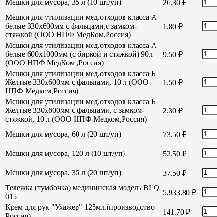
Мешки для мусора, 35 л (10 шт/уп)
26.30
₽
Мешки для утилизации мед.отходов класса А
белые 330х600мм с фальцами,с замком-
1.80
₽
стяжкой (ООО НПФ МедКом,Россия)
Мешки для утилизации мед.отходов класса А
белые 600х1000мм (с биркой и стяжкой) 90л
9.50
₽
(ООО НПФ МедКом ,Россия)
Мешки для утилизации мед.отходов класса Б
Желтые 330х600мм с фальцами, 10 л (ООО
1.50
₽
НПФ Медком,Россия)
Мешки для утилизации мед.отходов класса Б
Желтые 330х600мм с фальцами, с замком-
2.30
₽
стяжкой, 10 л (ООО НПФ Медком,Россия)
Мешки для мусора, 60 л (20 шт/уп)
73.50
₽
Мешки для мусора, 120 л (10 шт/уп)
52.50
₽
Мешки для мусора, 35 л (20 шт/уп)
37.50
₽
Тележка (тумбочка) медицинская модель BLQ
5,933.80
₽
015
Крем для рук "Ухажер" 125мл.(производство
141.70
₽
Россия)