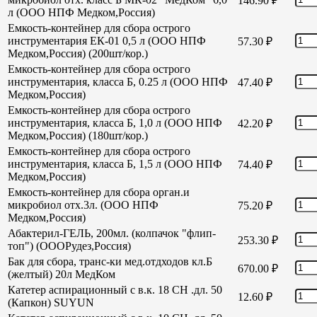
146.90
₽
л (ООО НПФ Медком,Россия)
Емкость-контейнер для сбора острого
инструментария ЕК-01 0,5 л (ООО НПФ
57.30
₽
Медком,Россия) (200шт/кор.)
Емкость-контейнер для сбора острого
инструментария, класса Б, 0.25 л (ООО НПФ
47.40
₽
Медком,Россия)
Емкость-контейнер для сбора острого
инструментария, класса Б, 1,0 л (ООО НПФ
42.20
₽
Медком,Россия) (180шт/кор.)
Емкость-контейнер для сбора острого
инструментария, класса Б, 1,5 л (ООО НПФ
74.40
₽
Медком,Россия)
Емкость-контейнер для сбора орган.и
микробиол отх.3л. (ООО НПФ
75.20
₽
Медком,Россия)
Абактерил-ГЕЛЬ, 200мл. (колпачок "флип-
253.30
₽
топ") (ОООРудез,Россия)
Бак для сбора, транс-ки мед.отдходов кл.Б
670.00
₽
(желтый) 20л МедКом
Катетер аспирационный с в.к. 18 СН .дл. 50
12.60
₽
(Капкон) SUYUN