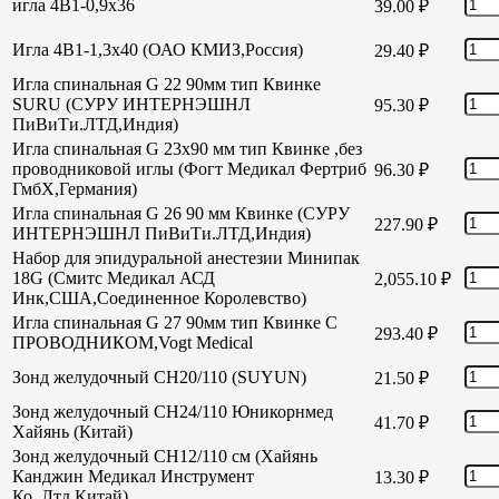
игла 4В1-0,9х36
39.00
₽
Игла 4В1-1,3х40 (ОАО КМИЗ,Россия)
29.40
₽
Игла спинальная G 22 90мм тип Квинке
SURU (СУРУ ИНТЕРНЭШНЛ
95.30
₽
ПиВиТи.ЛТД,Индия)
Игла спинальная G 23х90 мм тип Квинке ,без
проводниковой иглы (Фогт Медикал Фертриб
96.30
₽
ГмбХ,Германия)
Игла спинальная G 26 90 мм Квинке (СУРУ
227.90
₽
ИНТЕРНЭШНЛ ПиВиТи.ЛТД,Индия)
Набор для эпидуральной анестезии Минипак
18G (Смитс Медикал АСД
2,055.10
₽
Инк,США,Соединенное Королевство)
Игла спинальная G 27 90мм тип Квинке С
293.40
₽
ПРОВОДНИКОМ,Vogt Medical
Зонд желудочный СН20/110 (SUYUN)
21.50
₽
Зонд желудочный СН24/110 Юникорнмед
41.70
₽
Хайянь (Китай)
Зонд желудочный CH12/110 см (Хайянь
Канджин Медикал Инструмент
13.30
₽
Ко.,Лтд,Китай)