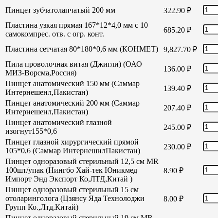
Пинцет зубчатолапчатый 200 мм
322.90
₽
Пластина узкая прямая 167*12*4,0 мм с 10
685.20
₽
самокомпрес. отв. с огр. конт.
Пластина сетчатая 80*180*0,6 мм (КОНМЕТ)
9,827.70
₽
Пила проволочная витая (Джигли) (ОАО
136.00
₽
МИЗ-Ворсма,Россия)
Пинцет анатомический 150 мм (Саммар
139.40
₽
Интернешенл,Пакистан)
Пинцет анатомический 200 мм (Саммар
207.40
₽
Интернешенл,Пакистан)
Пинцет анатомический глазной
245.00
₽
изогнут155*0,6
Пинцет глазной хирургический прямой
230.00
₽
105*0,6 (Саммар ИнтернешнлПакистан)
Пинцет одноразовый стерильный 12,5 см MR
100шт/упак (Нингбо Хай-тек Юникмед
8.90
₽
Импорт Энд Экспорт Ко,ЛТД,Китай )
Пинцет одноразовый стерильный 15 см
отоларинголога (Цзянсу Яда Технолоджи
8.00
₽
Групп Ко.,Лтд,Китай)
Пинцет одноразовый стерильный 19 см MR