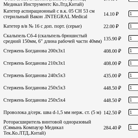
Медикал Инструментс Ко.Лтд,Китай)
Катетер аспирационный с в.к. 05 СН 53 см
14.10
₽
стерильный Вакон .INTEGRAL Medical
Катетер в/в № 16 с доп. порт. (серые)
22.00
₽
Скальпель Сб-4 (скальпель брюшистый
135.90
₽
средний 150мм, 6" длина рабочей части 40мм)
Стержень Богданова 200х3х1
408.00
₽
Стержень Богданова 210х3х1
408.00
₽
Стержень Богданова 240х5х3
435.00
₽
Стержень Богданова 250х5х3
448.50
₽
Стержень Богданова 250х5х4
448.50
₽
Проволока д/серк. шва d-1,5 мм нерж. ст. (5 м)
142.50
₽
Роторасширитель винтовой одноразовый
(Сямынь Компауэр Медикал
284.40
₽
Тек.Ко.ЛТД,.Китай)