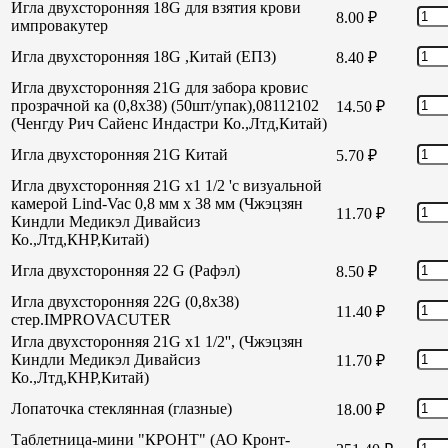
Игла двухсторонняя 18G для взятия крови
8.00
₽
импровакутер
Игла двухсторонняя 18G ,Китай (ЕПЗ)
8.40
₽
Игла двухсторонняя 21G для забора кровис
прозрачной ка (0,8х38) (50шт/упак),08112102
14.50
₽
(Ченгду Рич Сайенс Индастри Ко.,Лтд,Китай)
Игла двухсторонняя 21G Китай
5.70
₽
Игла двухсторонняя 21G х1 1/2 'с визуальной
камерой Lind-Vac 0,8 мм х 38 мм (Чжэцзян
11.70
₽
Киндли Медикэл Дивайсиз
Ко.,Лтд,КНР,Китай)
Игла двухсторонняя 22 G (Рафэл)
8.50
₽
Игла двухсторонняя 22G (0,8х38)
11.40
₽
стер.IMPROVACUTER
Игла двухсторонняя 21G х1 1/2'', (Чжэцзян
Киндли Медикэл Дивайсиз
11.70
₽
Ко.,Лтд,КНР,Китай)
Лопаточка стеклянная (глазные)
18.00
₽
Таблетница-мини "КРОНТ" (АО Кронт-