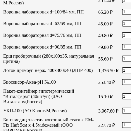
251.40
₽
М,Россия)
Воронка лабораторная d=100/84 мм, ПП
65.20
₽
Воронка лабораторная d=62/69 мм, ПП
45.00
₽
Воронка лабораторная d=75/76 мм, ПП
49.80
₽
Воронка лабораторная d=90/85 мм, ПП
49.80
₽
Ерш пробирочный (280х100х35, натуральная
55.60
₽
щетина)
Лоток прямоуг. нерж. 400х300х40 (ЛПР-400)
1,336.50
₽
Биосенсор-Аква-рН №100
253.40
₽
Пакет-контейнер гипотермический
"Виталфарм" (40шт/уп) (ЗАО
15.10
₽
Виталфарм,Россия)
УКП-100 (АО Кронт-М,Россия)
3,967.60
₽
Бинт медиц.эластич.когезивный стягив. EM-
Fix Haft 5см х 4,5м,бежевый (ООО
227.70
₽
ЕВРОМЕД,Россия)