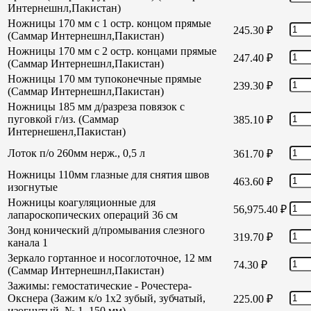
Интернешнл,Пакистан)
Ножницы 170 мм с 1 остр. концом прямые
245.30
₽
(Саммар Интернешнл,Пакистан)
Ножницы 170 мм с 2 остр. концами прямые
247.40
₽
(Саммар Интернешнл,Пакистан)
Ножницы 170 мм тупоконечные прямые
239.30
₽
(Саммар Интернешнл,Пакистан)
Ножницы 185 мм д/разреза повязок с
пуговкой г/из. (Саммар
385.10
₽
Интернешенл,Пакистан)
Лоток п/о 260мм нерж., 0,5 л
361.70
₽
Ножницы 110мм глазные для снятия швов
463.60
₽
изогнутые
Ножницы коагуляционные для
56,975.40
₽
лапароскопических операций 36 см
Зонд конический д/промывания слезного
319.70
₽
канала 1
Зеркало гортанное и носоглоточное, 12 мм
74.30
₽
(Саммар Интернешнл,Пакистан)
Зажимы: гемостатические - Рочестера-
Окснера (Зажим к/о 1х2 зубый, зубчатый,
225.00
₽
изогнутый, № 1, 150 мм)