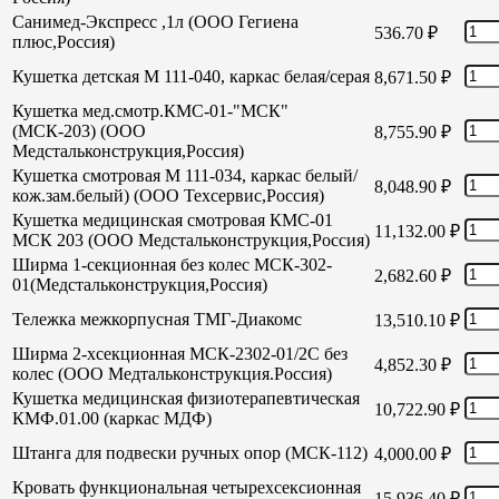
Санимед-Экспресс ,1л (ООО Гегиена
536.70
₽
плюс,Россия)
Кушетка детская М 111-040, каркас белая/серая
8,671.50
₽
Кушетка мед.смотр.КМС-01-"МСК"
(МСК-203) (ООО
8,755.90
₽
Медстальконструкция,Россия)
Кушетка смотровая М 111-034, каркас белый/
8,048.90
₽
кож.зам.белый) (ООО Техсервис,Россия)
Кушетка медицинская смотровая КМС-01
11,132.00
₽
МСК 203 (ООО Медстальконструкция,Россия)
Ширма 1-секционная без колес МСК-302-
2,682.60
₽
01(Медстальконструкция,Россия)
Тележка межкорпусная ТМГ-Диакомс
13,510.10
₽
Ширма 2-хсекционная МСК-2302-01/2С без
4,852.30
₽
колес (ООО Медтальконструкция.Россия)
Кушетка медицинская физиотерапевтическая
10,722.90
₽
КМФ.01.00 (каркас МДФ)
Штанга для подвески ручных опор (МСК-112)
4,000.00
₽
Кровать функциональная четырехсексионная
15,936.40
₽