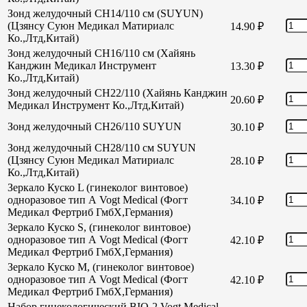
Зонд желудочный CH14/110 см (SUYUN)
(Цзянсу Суюн Медикал Матириалс
14.90
₽
Ко.,Лтд,Китай)
Зонд желудочный CH16/110 см (Хайянь
Канджин Медикал Инструмент
13.30
₽
Ко.,Лтд,Китай)
Зонд желудочный СН22/110 (Хайянь Канджин
20.60
₽
Медикал Инструмент Ко.,Лтд,Китай)
Зонд желудочный СН26/110 SUYUN
30.10
₽
Зонд желудочный СН28/110 см SUYUN
(Цзянсу Суюн Медикал Матириалс
28.10
₽
Ко.,Лтд,Китай)
Зеркало Куско L (гинеколог винтовое)
одноразовое тип А Vogt Medical (Фогт
34.10
₽
Медикал Фертриб ГмбХ,Германия)
Зеркало Куско S, (гинеколог винтовое)
одноразовое тип А Vogt Medical (Фогт
42.10
₽
Медикал Фертриб ГмбХ,Германия)
Зеркало Куско М, (гинеколог винтовое)
одноразовое тип А Vogt Medical (Фогт
42.10
₽
Медикал Фертриб ГмбХ,Германия)
Набор гинекологический BIO-2 Vogt Medical