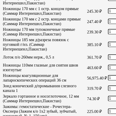
Интернешнл,Пакистан)
Ножницы 170 мм с 1 остр. концом прямые
245.30
₽
(Саммар Интернешнл,Пакистан)
Ножницы 170 мм с 2 остр. концами прямые
247.40
₽
(Саммар Интернешнл,Пакистан)
Ножницы 170 мм тупоконечные прямые
239.30
₽
(Саммар Интернешнл,Пакистан)
Ножницы 185 мм д/разреза повязок с
пуговкой г/из. (Саммар
385.10
₽
Интернешенл,Пакистан)
Лоток п/о 260мм нерж., 0,5 л
361.70
₽
Ножницы 110мм глазные для снятия швов
463.60
₽
изогнутые
Ножницы коагуляционные для
56,975.40
₽
лапароскопических операций 36 см
Зонд конический д/промывания слезного
319.70
₽
канала 1
Зеркало гортанное и носоглоточное, 12 мм
74.30
₽
(Саммар Интернешнл,Пакистан)
Зажимы: гемостатические - Рочестера-
Окснера (Зажим к/о 1х2 зубый, зубчатый,
225.00
₽
изогнутый, № 1, 150 мм)