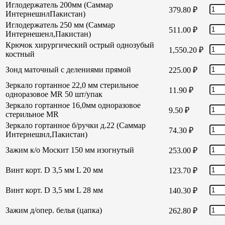
Иглодержатель 200мм (Саммар
379.80
₽
ИнтернешнлПакистан)
Иглодержатель 250 мм (Саммар
511.00
₽
Интернешенл,Пакистан)
Крючок хирургический острый однозубый
1,550.20
₽
костный
Зонд маточный с делениями прямой
225.00
₽
Зеркало гортанное 22,0 мм стерильное
11.90
₽
одноразовое MR 50 шт/упак
Зеркало гортанное 16,0мм одноразовое
9.50
₽
стерильное MR
Зеркало гортанное б/ручки д.22 (Саммар
74.30
₽
Интернешнл,Пакистан)
Зажим к/о Москит 150 мм изогнутый
253.00
₽
Винт корт. D 3,5 мм L 20 мм
123.70
₽
Винт корт. D 3,5 мм L 28 мм
140.30
₽
Зажим д/опер. белья (цапка)
262.80
₽