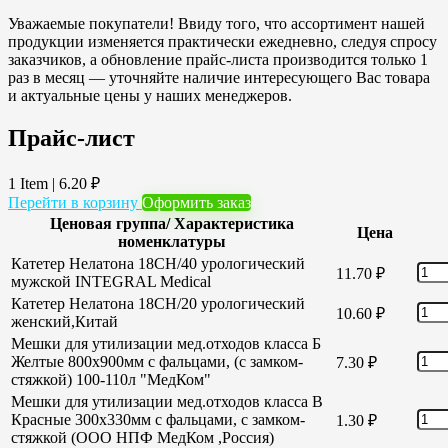
Уважаемые покупатели! Ввиду того, что ассортимент нашей
продукции изменяется практически ежедневно, следуя спросу
заказчиков, а обновление прайс-листа производится только 1
раз в месяц — уточняйте наличие интересующего Вас товара
и актуальные цены у наших менеджеров.
Прайс-лист
1 Item
|
6.20
₽
Перейти в корзину
Оформить заказ
Ценовая группа/ Характеристика
Цена
номенклатуры
Катетер Нелатона 18CH/40 урологический
11.70
₽
мужской INTEGRAL Medical
Катетер Нелатона 18CH/20 урологический
10.60
₽
женский,Китай
Мешки для утилизации мед.отходов класса Б
Желтые 800х900мм с фальцами, (с замком-
7.30
₽
стяжкой) 100-110л "МедКом"
Мешки для утилизации мед.отходов класса В
Красные 300х330мм с фальцами, с замком-
1.30
₽
стяжкой (ООО НПФ МедКом ,Россия)