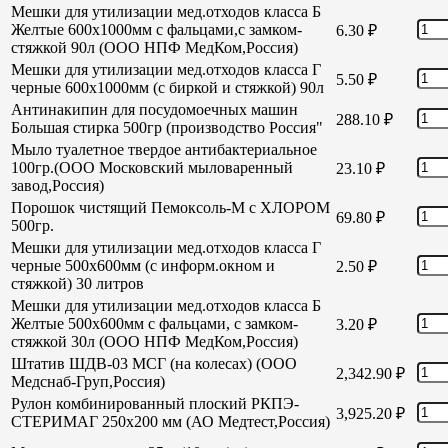
Мешки для утилизации мед.отходов класса Б
Желтые 600х1000мм с фальцами,с замком-
6.30
₽
стяжкой 90л (ООО НПФ МедКом,Россия)
Мешки для утилизации мед.отходов класса Г
5.50
₽
черные 600х1000мм (с биркой и стяжкой) 90л
Антинакипин для посудомоечных машин
288.10
₽
Большая стирка 500гр (производство Россия"
Мыло туалетное твердое антибактериальное
100гр.(ООО Московский мыловаренный
23.10
₽
завод,Россия)
Порошок чистящий Пемоксоль-М с ХЛОРОМ
69.80
₽
500гр.
Мешки для утилизации мед.отходов класса Г
черные 500х600мм (с информ.окном и
2.50
₽
стяжкой) 30 литров
Мешки для утилизации мед.отходов класса Б
Желтые 500х600мм с фальцами, с замком-
3.20
₽
стяжкой 30л (ООО НПФ МедКом,Россия)
Штатив ШДВ-03 МСГ (на колесах) (ООО
2,342.90
₽
Медснаб-Груп,Россия)
Рулон комбинированный плоский РКПЭ-
3,925.20
₽
СТЕРИМАГ 250х200 мм (АО Медтест,Россия)