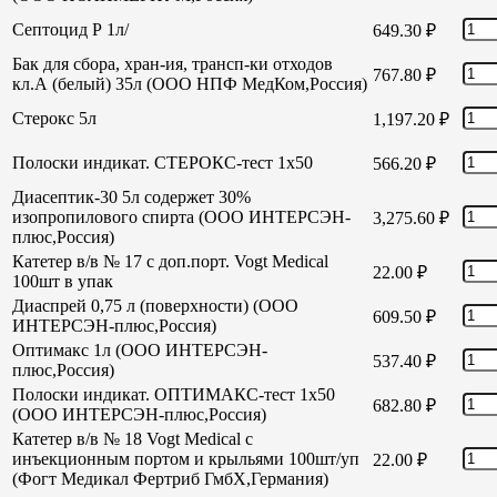
Септоцид Р 1л/
649.30
₽
Бак для сбора, хран-ия, трансп-ки отходов
767.80
₽
кл.А (белый) 35л (ООО НПФ МедКом,Россия)
Стерокс 5л
1,197.20
₽
Полоски индикат. СТЕРОКС-тест 1х50
566.20
₽
Диасептик-30 5л содержет 30%
изопропилового спирта (ООО ИНТЕРСЭН-
3,275.60
₽
плюс,Россия)
Катетер в/в № 17 с доп.порт. Vogt Medical
22.00
₽
100шт в упак
Диаспрей 0,75 л (поверхности) (ООО
609.50
₽
ИНТЕРСЭН-плюс,Россия)
Оптимакс 1л (ООО ИНТЕРСЭН-
537.40
₽
плюс,Россия)
Полоски индикат. ОПТИМАКС-тест 1х50
682.80
₽
(ООО ИНТЕРСЭН-плюс,Россия)
Катетер в/в № 18 Vogt Medical с
инъекционным портом и крыльями 100шт/уп
22.00
₽
(Фогт Медикал Фертриб ГмбХ,Германия)