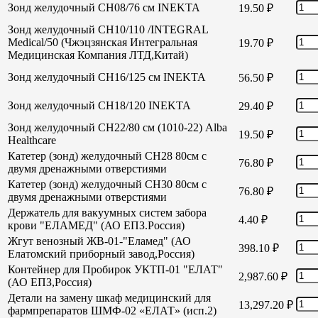
Зонд желудочный СН08/76 см INEKTA
19.50
₽
Зонд желудочный СН10/110 /INTEGRAL
Medical/50 (Чжэцзянская Интегральная
19.70
₽
Медицинская Компания ЛТД,Китай)
Зонд желудочный СН16/125 см INEKTA
56.50
₽
Зонд желудочный СН18/120 INEKTA
29.40
₽
Зонд желудочный СН22/80 см (1010-22) Alba
19.50
₽
Healthcare
Катетер (зонд) желудочный СН28 80см с
76.80
₽
двумя дренажными отверстиями
Катетер (зонд) желудочный СН30 80см с
76.80
₽
двумя дренажными отверстиями
Держатель для вакуумных систем забора
4.40
₽
крови "ЕЛАМЕД" (АО ЕПЗ.Россия)
Жгут венозный ЖВ-01-"Еламед" (АО
398.10
₽
Елатомский приборный завод,Россия)
Контейнер для Пробирок УКТП-01 "ЕЛАТ"
2,987.60
₽
(АО ЕПЗ,Россия)
Детали на замену шкаф медицинский для
13,297.20
₽
фармпрепаратов ШМФ-02 «ЕЛАТ» (исп.2)