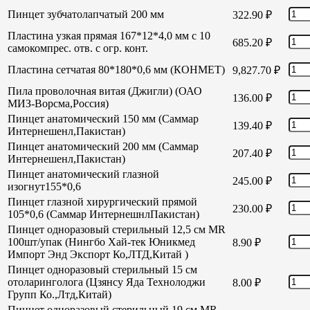
Пинцет зубчатолапчатый 200 мм
322.90
₽
Пластина узкая прямая 167*12*4,0 мм с 10
685.20
₽
самокомпрес. отв. с огр. конт.
Пластина сетчатая 80*180*0,6 мм (КОНМЕТ)
9,827.70
₽
Пила проволочная витая (Джигли) (ОАО
136.00
₽
МИЗ-Ворсма,Россия)
Пинцет анатомический 150 мм (Саммар
139.40
₽
Интернешенл,Пакистан)
Пинцет анатомический 200 мм (Саммар
207.40
₽
Интернешенл,Пакистан)
Пинцет анатомический глазной
245.00
₽
изогнут155*0,6
Пинцет глазной хирургический прямой
230.00
₽
105*0,6 (Саммар ИнтернешнлПакистан)
Пинцет одноразовый стерильный 12,5 см MR
100шт/упак (Нингбо Хай-тек Юникмед
8.90
₽
Импорт Энд Экспорт Ко,ЛТД,Китай )
Пинцет одноразовый стерильный 15 см
отоларинголога (Цзянсу Яда Технолоджи
8.00
₽
Групп Ко.,Лтд,Китай)
Пинцет одноразовый стерильный 19 см MR