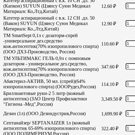
Катетер аспирационный с в.к. 10 СН .дл. 50
(Капкон) SUYUN (Цзянсу Суюн Медикал
12.60
₽
Матириалс Ко,Лтд,Китай)
Катетер аспирационный с в.к. 12 СН .дл. 50
(Вакон) SUYUN (Цзянсу Суюн Медикал
12.90
₽
Матириалс Ко.,Лтд,Китай)
TM SmartSept 0,1л с дозаторм-спрей
-универсальное дез.средство
110.60
₽
кож.антисептик(70% изопропилового спирта)
(ООО ДХЗ-Производство, Россия)
TM УЛЬТИМАКС ГЕЛЬ 0,9л с помповым
дозатором - универсальное дез.средство,
347.60
₽
кож.антисептик(70% изопропилового спирта)
(ООО ДХЗ-Производство, Россия)
Абактерил-АКТИВ, 50 мл. (спрей)(64%
114.10
₽
изопропилового спирта) (ОООРудез,Россия)
Бриллиантовые руки-2 5 литр (кожный
антисептик) (ЗАО Центр Профилактики
3,349.50
₽
"Гигиена -Мед",Россия)
Дезин (1л) (ООО Дезиндустрия,Россия)
1,699.90
₽
Септанайзер/ SEPTANAIZER 1л (кожный
антисептик 65-69% изопропилового спирта)
322.40
₽
(ООО ПОЛИМЕРИУМ,Россия)