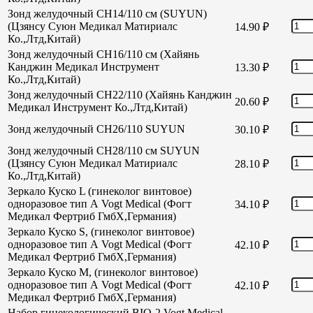
Зонд желудочный CH14/110 см (SUYUN)
(Цзянсу Суюн Медикал Матириалс
14.90
₽
Ко.,Лтд,Китай)
Зонд желудочный CH16/110 см (Хайянь
Канджин Медикал Инструмент
13.30
₽
Ко.,Лтд,Китай)
Зонд желудочный СН22/110 (Хайянь Канджин
20.60
₽
Медикал Инструмент Ко.,Лтд,Китай)
Зонд желудочный СН26/110 SUYUN
30.10
₽
Зонд желудочный СН28/110 см SUYUN
(Цзянсу Суюн Медикал Матириалс
28.10
₽
Ко.,Лтд,Китай)
Зеркало Куско L (гинеколог винтовое)
одноразовое тип А Vogt Medical (Фогт
34.10
₽
Медикал Фертриб ГмбХ,Германия)
Зеркало Куско S, (гинеколог винтовое)
одноразовое тип А Vogt Medical (Фогт
42.10
₽
Медикал Фертриб ГмбХ,Германия)
Зеркало Куско М, (гинеколог винтовое)
одноразовое тип А Vogt Medical (Фогт
42.10
₽
Медикал Фертриб ГмбХ,Германия)
Набор гинекологический BIO-2 Vogt Medical