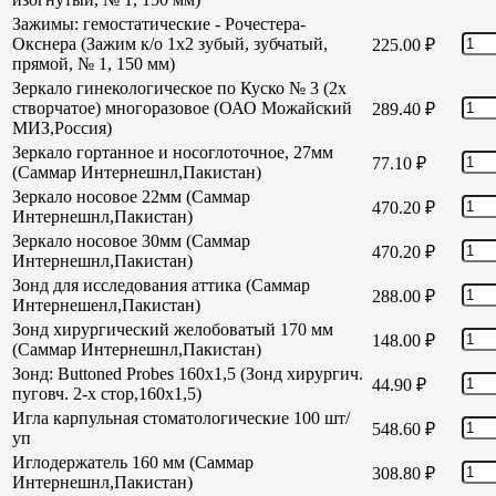
Зажимы: гемостатические - Рочестера-
Окснера (Зажим к/о 1х2 зубый, зубчатый,
225.00
₽
прямой, № 1, 150 мм)
Зеркало гинекологическое по Куско № 3 (2х
створчатое) многоразовое (ОАО Можайский
289.40
₽
МИЗ,Россия)
Зеркало гортанное и носоглоточное, 27мм
77.10
₽
(Саммар Интернешнл,Пакистан)
Зеркало носовое 22мм (Саммар
470.20
₽
Интернешнл,Пакистан)
Зеркало носовое 30мм (Саммар
470.20
₽
Интернешнл,Пакистан)
Зонд для исследования аттика (Саммар
288.00
₽
Интернешенл,Пакистан)
Зонд хирургический желобоватый 170 мм
148.00
₽
(Саммар Интернешнл,Пакистан)
Зонд: Buttoned Probes 160х1,5 (Зонд хирургич.
44.90
₽
пуговч. 2-х стор,160х1,5)
Игла карпульная стоматологические 100 шт/
548.60
₽
уп
Иглодержатель 160 мм (Саммар
308.80
₽
Интернешнл,Пакистан)