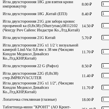
Игла двухсторонняя 18G для взятия крови
8.00
₽
импровакутер
Игла двухсторонняя 18G ,Китай (ЕПЗ)
8.40
₽
Игла двухсторонняя 21G для забора кровис
прозрачной ка (0,8х38) (50шт/упак),08112102
14.50
₽
(Ченгду Рич Сайенс Индастри Ко.,Лтд,Китай)
Игла двухсторонняя 21G Китай
5.70
₽
Игла двухсторонняя 21G х1 1/2 'с визуальной
камерой Lind-Vac 0,8 мм х 38 мм (Чжэцзян
11.70
₽
Киндли Медикэл Дивайсиз
Ко.,Лтд,КНР,Китай)
Игла двухсторонняя 22 G (Рафэл)
8.50
₽
Игла двухсторонняя 22G (0,8х38)
11.40
₽
стер.IMPROVACUTER
Игла двухсторонняя 21G х1 1/2'', (Чжэцзян
Киндли Медикэл Дивайсиз
11.70
₽
Ко.,Лтд,КНР,Китай)
Лопаточка стеклянная (глазные)
18.00
₽
Таблетница-мини "КРОНТ" (АО Кронт-