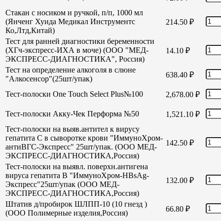
Стакан с носиком и ручкой, п/п, 1000 мл
(Янченг Хуида Медикал Инструментс
214.50
₽
Ко,Лтд,Китай)
Тест для ранней диагностики беременности
(ХГч-экспресс-ИХА в моче) (ООО "МЕД-
14.10
₽
ЭКСПРЕСС-ДИАГНОСТИКА", Россия)
Тест на определение алкоголя в слюне
638.40
₽
"Алкосенсор"(25шт/упак)
Тест-полоски One Touch Select Plus№100
2,678.00
₽
Тест-полоски Акку-Чек Перформа №50
1,521.10
₽
Тест-полоски на выяв.антител к вирусу
гепатита С в сыворотке крови "ИммуноХром-
142.50
₽
антиВГС-Экспресс" 25шт/упак. (ООО МЕД-
ЭКСПРЕСС-ДИАГНОСТИКА,Россия)
Тест-полоски на выявл. поверхн.антигена
вируса гепатита В "ИммуноХром-HBsAg-
132.00
₽
Экспресс"25шт/упак (ООО МЕД-
ЭКСПРЕСС-ДИАГНОСТИКА,Россия)
Штатив д/пробирок ШЛПП-10 (10 гнезд )
66.80
₽
(ООО Полимерные изделия,Россия)