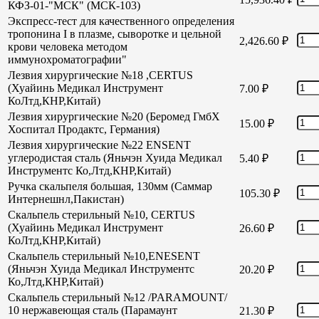
КФЗ-01-"МСК" (МСК-103)
Экспресс-тест для качественного определения
тропонина I в плазме, сыворотке и цельной
2,426.60
₽
крови человека методом
иммунохроматографии"
Лезвия хирургические №18 ,CERTUS
(Хуайинь Медикал Инструмент
7.00
₽
КоЛтд,КНР,Китай)
Лезвия хирургические №20 (Беромед ГмбХ
15.00
₽
Хоспитал Продактс, Германия)
Лезвия хирургические №22 ENSENT
углеродистая сталь (Яньчэн Хуида Медикал
5.40
₽
Инструментс Ко,Лтд,КНР,Китай)
Ручка скальпеля большая, 130мм (Саммар
105.30
₽
Интернешнл,Пакистан)
Скальпель стерильный №10, CERTUS
(Хуайинь Медикал Инструмент
26.60
₽
КоЛтд,КНР,Китай)
Скальпель стерильный №10,ENESENT
(Яньчэн Хуида Медикал Инструментс
20.20
₽
Ко,Лтд,КНР,Китай)
Скальпель стерильный №12 /PARAMOUNT/
10 нержавеющая сталь (Парамаунт
21.30
₽