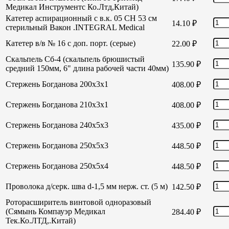
Медикал Инструментс Ко.Лтд,Китай)
Катетер аспирационный с в.к. 05 СН 53 см
14.10
₽
стерильный Вакон .INTEGRAL Medical
Катетер в/в № 16 с доп. порт. (серые)
22.00
₽
Скальпель Сб-4 (скальпель брюшистый
135.90
₽
средний 150мм, 6" длина рабочей части 40мм)
Стержень Богданова 200х3х1
408.00
₽
Стержень Богданова 210х3х1
408.00
₽
Стержень Богданова 240х5х3
435.00
₽
Стержень Богданова 250х5х3
448.50
₽
Стержень Богданова 250х5х4
448.50
₽
Проволока д/серк. шва d-1,5 мм нерж. ст. (5 м)
142.50
₽
Роторасширитель винтовой одноразовый
(Сямынь Компауэр Медикал
284.40
₽
Тек.Ко.ЛТД,.Китай)