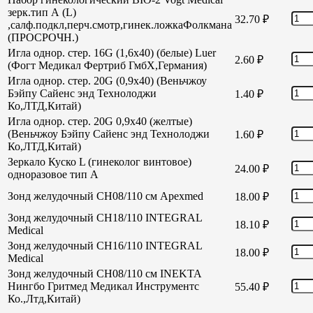
зерк.тип А (L)
32.70
₽
,салф.подкл,перч.смотр,гинек.ложкаФолкмана
(ПРОСРОЧН.)
Игла однор. стер. 16G (1,6х40) (белые) Luer
2.60
₽
(Фогт Медикал Фертриб ГмбХ,Германия)
Игла однор. стер. 20G (0,9х40) (Веньчжоу
Бэйпу Сайенс энд Технолоджи
1.40
₽
Ко,ЛТД,Китай)
Игла однор. стер. 20G 0,9х40 (желтые)
(Веньчжоу Бэйпу Сайенс энд Технолоджи
1.60
₽
Ко,ЛТД,Китай)
Зеркало Куско L (гинеколог винтовое)
24.00
₽
одноразовое тип А
Зонд желудочный СН08/110 см Apexmed
18.00
₽
Зонд желудочный СН18/110 INTEGRAL
18.10
₽
Medical
Зонд желудочный СН16/110 INTEGRAL
18.00
₽
Medical
Зонд желудочный СН08/110 см INEKTA
Нингбо Гритмед Медикал Инструментс
55.40
₽
Ко.,Лтд,Китай)