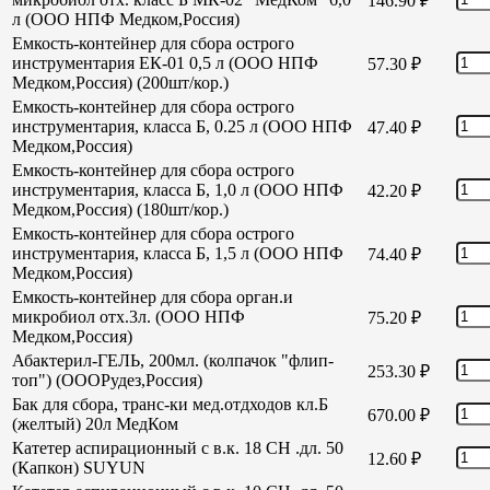
146.90
₽
л (ООО НПФ Медком,Россия)
Емкость-контейнер для сбора острого
инструментария ЕК-01 0,5 л (ООО НПФ
57.30
₽
Медком,Россия) (200шт/кор.)
Емкость-контейнер для сбора острого
инструментария, класса Б, 0.25 л (ООО НПФ
47.40
₽
Медком,Россия)
Емкость-контейнер для сбора острого
инструментария, класса Б, 1,0 л (ООО НПФ
42.20
₽
Медком,Россия) (180шт/кор.)
Емкость-контейнер для сбора острого
инструментария, класса Б, 1,5 л (ООО НПФ
74.40
₽
Медком,Россия)
Емкость-контейнер для сбора орган.и
микробиол отх.3л. (ООО НПФ
75.20
₽
Медком,Россия)
Абактерил-ГЕЛЬ, 200мл. (колпачок "флип-
253.30
₽
топ") (ОООРудез,Россия)
Бак для сбора, транс-ки мед.отдходов кл.Б
670.00
₽
(желтый) 20л МедКом
Катетер аспирационный с в.к. 18 СН .дл. 50
12.60
₽
(Капкон) SUYUN