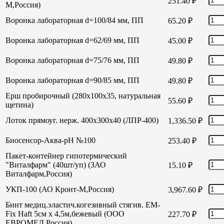
251.40
₽
М,Россия)
Воронка лабораторная d=100/84 мм, ПП
65.20
₽
Воронка лабораторная d=62/69 мм, ПП
45.00
₽
Воронка лабораторная d=75/76 мм, ПП
49.80
₽
Воронка лабораторная d=90/85 мм, ПП
49.80
₽
Ерш пробирочный (280х100х35, натуральная
55.60
₽
щетина)
Лоток прямоуг. нерж. 400х300х40 (ЛПР-400)
1,336.50
₽
Биосенсор-Аква-рН №100
253.40
₽
Пакет-контейнер гипотермический
"Виталфарм" (40шт/уп) (ЗАО
15.10
₽
Виталфарм,Россия)
УКП-100 (АО Кронт-М,Россия)
3,967.60
₽
Бинт медиц.эластич.когезивный стягив. EM-
Fix Haft 5см х 4,5м,бежевый (ООО
227.70
₽
ЕВРОМЕД,Россия)