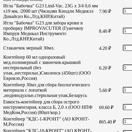
Игла "Бабочка" G23 Lind-Vac. 23G х 3/4 0,6 мм
х19 мм, /2000 шт (Чжэцзян Киндли Медикэл
7.90
₽
Дивайсиз Ко.,Лтд,КНР,Китай)
Игла "Бабочка" G23 для забора крови в
пробирку IMPROVACUTER (Гуанчжоу
8.40
₽
Импрув Медикал Инструментс
Ко.,Лтд,КНР,Китай)
Стаканчик мерный 30мл.
4.20
₽
Контейнер 60 мл одноразовый
мед.полимерный с завинчив.крышкой
нестерильный (без
6.20
₽
упак.,нестерильн.)Смоленск (450шт) (ООО
Еврокэп,Россия)
Контейнер 30мл для сбора биологического
материала с лопаткой
5.60
₽
,индивидуальн.стерильная упак,Беларусь
Емкость-контейнер для сбора острого
инструментария, класса Б, 2,0 л (ООО НПФ
69.60
₽
МедКом,Россия) (80шт/кор.)
Контейнер "КДС-1-КРОНТ" (АО КРОНТ-
865.40
₽
М,Россия)
Контейнер "КДС-10-КРОНТ" (АО КРОНТ-