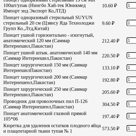
100шт/упак (Нингбо Хай-тек Юникмед
10.60
₽
Импорт энд Экспорт Ко,ЛТД)
Пинцет одноразовый стерильный SUYUN
стерильный 20 см (Цзянсу Яда Технолоджи
9.60
₽
Групп Ко.,Лтд,Китай)
Пинцет ушной горизонтально - изогнутый,
анатомический 120 мм (Саммар
212.40
₽
Интернешнл,Пакистан)
Пинцет ушной штык. анатомический 140 мм
220.50
₽
(Саммар Интернешнл,Пакистан)
Пинцет хирургический 150 мм (Саммар
133.10
₽
ИнтернешнлПакистан)
Пинцет хирургический 200 мм (Саммар
192.80
₽
Интернешенл,Пакистан)
Пинцет хирургический 250 мм (Саммар
205.60
₽
Интернешнл,Пакистан)
Проводник для проволочных пил П-126
304.50
₽
(Саммар Интернешенл,Пакистан)
Пинцет анатомический глазной прямой
197.40
₽
105*06
Кюретка для удаления остатков плодного яйца
573.50
₽
и плацентарной ткани тупая № 1