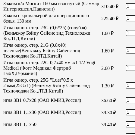
Зажим к/о Москит 160 мм изогнутый (Саммар
310.40
₽
Интернешенл,Пакистан)
Зажим с кремальерой для операционного
225.40
₽
белья, 130 мм
Игла однор. стер. 23G (0,6*25) (голубая)
(Веньчжоу Бэйпу Сайенс энд Технолоджи
1.60
₽
Ко,ЛТД,Китай)
Игла однор. стер. 21G (0,8х40)
зеленые(Веньчжоу Бэйпу Сайенс энд
1.60
₽
Технолоджи Ко,ЛТД,Китай)
Игла однор. стер. 22G 0,7х40 мм .х1 1/2 Vogt
Medical (Фогт Медикал Фертриб
2.60
₽
ГмбХ,Германия)
Игла однор. стер. 25G "Luer"0.5 х
25мм(25Gх1) (Веньчжу Бэйпу Сайенс энд
1.30
₽
Технолоджи Ко.,ЛТД,Китай)
игла 3В1-0,7х28 (ОАО КМИЗ,Россия)
36.60
₽
игла 3В1-1,1х36 (ОАО КМИЗ,Россия)
39.30
₽
игла 3В1-1,1х50
39.40
₽