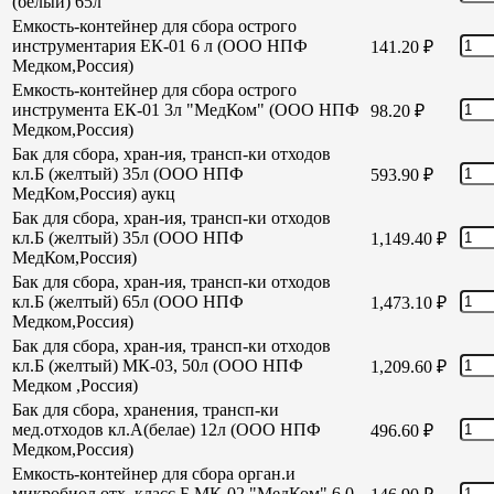
(белый) 65л
Емкость-контейнер для сбора острого
инструментария ЕК-01 6 л (ООО НПФ
141.20
₽
Медком,Россия)
Емкость-контейнер для сбора острого
инструмента ЕК-01 3л "МедКом" (ООО НПФ
98.20
₽
Медком,Россия)
Бак для сбора, хран-ия, трансп-ки отходов
кл.Б (желтый) 35л (ООО НПФ
593.90
₽
МедКом,Россия) аукц
Бак для сбора, хран-ия, трансп-ки отходов
кл.Б (желтый) 35л (ООО НПФ
1,149.40
₽
МедКом,Россия)
Бак для сбора, хран-ия, трансп-ки отходов
кл.Б (желтый) 65л (ООО НПФ
1,473.10
₽
Медком,Россия)
Бак для сбора, хран-ия, трансп-ки отходов
кл.Б (желтый) МК-03, 50л (ООО НПФ
1,209.60
₽
Медком ,Россия)
Бак для сбора, хранения, трансп-ки
мед.отходов кл.А(белае) 12л (ООО НПФ
496.60
₽
Медком,Россия)
Емкость-контейнер для сбора орган.и
микробиол отх. класс Б МК-02 "МедКом" 6,0