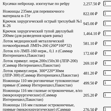
Кусачки нейрохир. изогнутые по ребру
2,257.50
₽
Ножницы 235мм для перевязочного
822.00
₽
материала н-15т
Крючок хирургический острый трехзубый №1
945.00
₽
К-26
Крючок хирургический тупой двухзубый
1,464.10
₽
200мм (для разведения краев раны)
Лоток медицинский металлический
581.10
₽
почкообразный ЛМПч-260 (260*160*32)
Лоток п/о ЛМП-160 нерж., 0,1 л (Саммар
172.60
₽
Интернешенл,Пакистан)
Лоток прямоуг. нерж.200х150х30 (ЛПР-200)
269.10
₽
(Саммар Интернешенл,Пакистан)
Лоток прямоуг.нерж. 300*220*30мм
481.20
₽
(ЛПР-300) (Саммар Интернешенл,Пакистан)
Ножницы 110 мм роговичные тупоконесные
499.50
₽
прямые (Саммар Интернешнл,Пакистан)
Ножницы 116 мм глазные остроконечные, в/из
(микрохирургические) (Саммар
205.20
₽
Интернешнл,Пакистан)
Ножницы 116 мм глазные остроконечные,
прямые (микрохирургические) (Саммар
276.50
₽