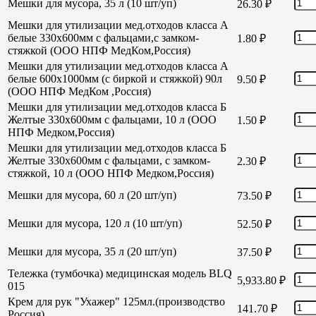
Мешки для мусора, 35 л (10 шт/уп)
26.30
₽
Мешки для утилизации мед.отходов класса А
белые 330х600мм с фальцами,с замком-
1.80
₽
стяжкой (ООО НПФ МедКом,Россия)
Мешки для утилизации мед.отходов класса А
белые 600х1000мм (с биркой и стяжкой) 90л
9.50
₽
(ООО НПФ МедКом ,Россия)
Мешки для утилизации мед.отходов класса Б
Желтые 330х600мм с фальцами, 10 л (ООО
1.50
₽
НПФ Медком,Россия)
Мешки для утилизации мед.отходов класса Б
Желтые 330х600мм с фальцами, с замком-
2.30
₽
стяжкой, 10 л (ООО НПФ Медком,Россия)
Мешки для мусора, 60 л (20 шт/уп)
73.50
₽
Мешки для мусора, 120 л (10 шт/уп)
52.50
₽
Мешки для мусора, 35 л (20 шт/уп)
37.50
₽
Тележка (тумбочка) медицинская модель BLQ
5,933.80
₽
015
Крем для рук "Ухажер" 125мл.(производство
141.70
₽
Россия)