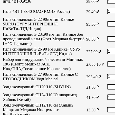
игла 4В1-0,9х36
39.00
₽
Игла 4В1-1,3х40 (ОАО КМИЗ,Россия)
29.40
₽
Игла спинальная G 22 90мм тип Квинке
SURU (СУРУ ИНТЕРНЭШНЛ
95.30
₽
ПиВиТи.ЛТД,Индия)
Игла спинальная G 23х90 мм тип Квинке ,без
проводниковой иглы (Фогт Медикал Фертриб
96.30
₽
ГмбХ,Германия)
Игла спинальная G 26 90 мм Квинке (СУРУ
227.90
₽
ИНТЕРНЭШНЛ ПиВиТи.ЛТД,Индия)
Набор для эпидуральной анестезии Минипак
18G (Смитс Медикал АСД
2,055.10
₽
Инк,США,Соединенное Королевство)
Игла спинальная G 27 90мм тип Квинке С
293.40
₽
ПРОВОДНИКОМ,Vogt Medical
Зонд желудочный СН20/110 (SUYUN)
21.50
₽
Зонд желудочный СН24/110 Юникорнмед
41.70
₽
Хайянь (Китай)
Зонд желудочный CH12/110 см (Хайянь
Канджин Медикал Инструмент
13.30
₽
Ко.,Лтд,Китай)