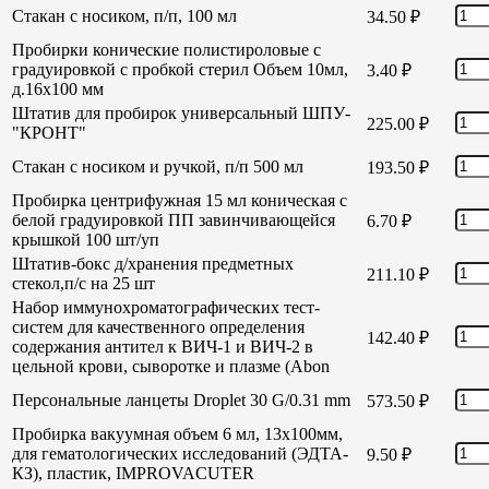
Стакан с носиком, п/п, 100 мл
34.50
₽
Пробирки конические полистироловые с
градуировкой с пробкой стерил Объем 10мл,
3.40
₽
д.16х100 мм
Штатив для пробирок универсальный ШПУ-
225.00
₽
"КРОНТ"
Стакан с носиком и ручкой, п/п 500 мл
193.50
₽
Пробирка центрифужная 15 мл коническая с
белой градуировкой ПП завинчивающейся
6.70
₽
крышкой 100 шт/уп
Штатив-бокс д/хранения предметных
211.10
₽
стекол,п/с на 25 шт
Набор иммунохроматографических тест-
систем для качественного определения
142.40
₽
содержания антител к ВИЧ-1 и ВИЧ-2 в
цельной крови, сыворотке и плазме (Abon
Персональные ланцеты Droplet 30 G/0.31 mm
573.50
₽
Пробирка вакуумная объем 6 мл, 13х100мм,
для гематологических исследований (ЭДТА-
9.50
₽
КЗ), пластик, IMPROVACUTER