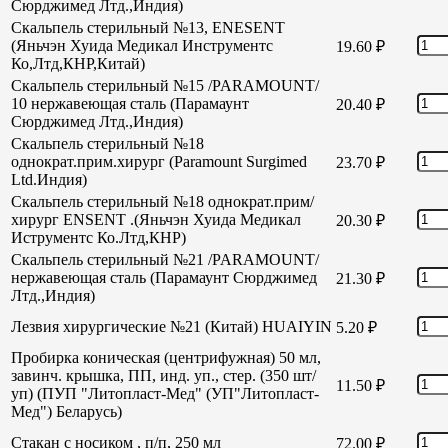
Сюрджимед Лтд.,Индия)
Скальпель стерильный №13, ENESENT
(Яньчэн Хуида Медикал Инструментс
19.60
₽
Ко,Лтд,КНР,Китай)
Скальпель стерильный №15 /PARAMOUNT/
10 нержавеющая сталь (Парамаунт
20.40
₽
Сюрджимед Лтд.,Индия)
Скальпель стерильный №18
однократ.прим.хирург (Paramount Surgimed
23.70
₽
Ltd.Индия)
Скальпель стерильный №18 однократ.прим/
хирург ENSENT .(Яньчэн Хуида Медикал
20.30
₽
Иструментс Ко.Лтд,КНР)
Скальпель стерильный №21 /PARAMOUNT/
нержавеющая сталь (Парамаунт Сюрджимед
21.30
₽
Лтд.,Индия)
Лезвия хирургические №21 (Китай) HUAIYIN
5.20
₽
Пробирка коническая (центрифужная) 50 мл,
завинч. крышка, ПП, инд. уп., стер. (350 шт/
11.50
₽
уп) (ПУП "Литопласт-Мед" (УП"Литопласт-
Мед") Беларусь)
Стакан с носиком , п/п, 250 мл
72.00
₽