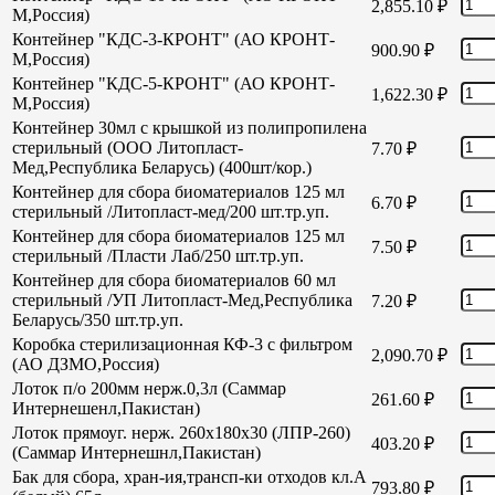
2,855.10
₽
М,Россия)
Контейнер "КДС-3-КРОНТ" (АО КРОНТ-
900.90
₽
М,Россия)
Контейнер "КДС-5-КРОНТ" (АО КРОНТ-
1,622.30
₽
М,Россия)
Контейнер 30мл с крышкой из полипропилена
стерильный (ООО Литопласт-
7.70
₽
Мед,Республика Беларусь) (400шт/кор.)
Контейнер для сбора биоматериалов 125 мл
6.70
₽
стерильный /Литопласт-мед/200 шт.тр.уп.
Контейнер для сбора биоматериалов 125 мл
7.50
₽
стерильный /Пласти Лаб/250 шт.тр.уп.
Контейнер для сбора биоматериалов 60 мл
стерильный /УП Литопласт-Мед,Республика
7.20
₽
Беларусь/350 шт.тр.уп.
Коробка стерилизационная КФ-3 с фильтром
2,090.70
₽
(АО ДЗМО,Россия)
Лоток п/о 200мм нерж.0,3л (Саммар
261.60
₽
Интернешенл,Пакистан)
Лоток прямоуг. нерж. 260х180х30 (ЛПР-260)
403.20
₽
(Саммар Интернешнл,Пакистан)
Бак для сбора, хран-ия,трансп-ки отходов кл.А
793.80
₽