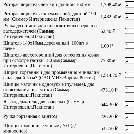
Роторасширитель детский ,длиной 160 мм
1,398.40
₽
Роторасширитель с кремальерой, длиной 190
1,482.50
₽
мм (Саммар Интернешенл,Пакистан)
Ручка д/гортанных и носоглоточных зеркал и
ватодержателей (Саммар
62.40
₽
Интернешенл,Пакистан)
Шпатель 140х16мм,деревянный ,100шт в
1.00
₽
пачке
Шпатель двухсторонний для оттеснения языка
при осмотре глотки 180 мм(Саммар
75.30
₽
Интернешнл,Пакистан)
Шприц гортанный для промывания миндалин
1,514.70
₽
с насадкой 5 см3 (ОАО МИЗ-Ворсма,Россия)
Щипцы маточные однозубые (пулевые), для
оттягивания тела матки (Саммар
473.10
₽
Интернешнл,Пакистан)
Языкодержатель для взрослых (Саммар
644.30
₽
Интернешенл,Пакистан)
Ручка гортанная с винтом
226.20
₽
Щипцы тампонные ушные , №1 (д/
532.50
₽
микроопер)