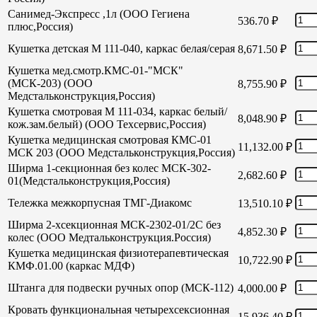
Санимед-Экспресс ,1л (ООО Гегиена
536.70
₽
плюс,Россия)
Кушетка детская М 111-040, каркас белая/серая
8,671.50
₽
Кушетка мед.смотр.КМС-01-"МСК"
(МСК-203) (ООО
8,755.90
₽
Медстальконструкция,Россия)
Кушетка смотровая М 111-034, каркас белый/
8,048.90
₽
кож.зам.белый) (ООО Техсервис,Россия)
Кушетка медицинская смотровая КМС-01
11,132.00
₽
МСК 203 (ООО Медстальконструкция,Россия)
Ширма 1-секционная без колес МСК-302-
2,682.60
₽
01(Медстальконструкция,Россия)
Тележка межкорпусная ТМГ-Диакомс
13,510.10
₽
Ширма 2-хсекционная МСК-2302-01/2С без
4,852.30
₽
колес (ООО Медтальконструкция.Россия)
Кушетка медицинская физиотерапевтическая
10,722.90
₽
КМФ.01.00 (каркас МДФ)
Штанга для подвески ручных опор (МСК-112)
4,000.00
₽
Кровать функциональная четырехсексионная
15,936.40
₽