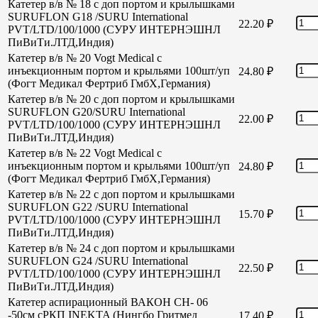
Катетер в/в № 18 с доп портом и крылышками
SURUFLON G18 /SURU International
22.20
₽
PVT/LTD/100/1000 (СУРУ ИНТЕРНЭШНЛ
ПиВиТи.ЛТД,Индия)
Катетер в/в № 20 Vogt Medical с
инъекционным портом и крыльями 100шт/уп
24.80
₽
(Фогт Медикал Фертриб ГмбХ,Германия)
Катетер в/в № 20 с доп портом и крылышками
SURUFLON G20/SURU International
22.00
₽
PVT/LTD/100/1000 (СУРУ ИНТЕРНЭШНЛ
ПиВиТи.ЛТД,Индия)
Катетер в/в № 22 Vogt Medical с
инъекционным портом и крыльями 100шт/уп
24.80
₽
(Фогт Медикал Фертриб ГмбХ,Германия)
Катетер в/в № 22 с доп портом и крылышками
SURUFLON G22 /SURU International
15.70
₽
PVT/LTD/100/1000 (СУРУ ИНТЕРНЭШНЛ
ПиВиТи.ЛТД,Индия)
Катетер в/в № 24 с доп портом и крылышками
SURUFLON G24 /SURU International
22.50
₽
PVT/LTD/100/1000 (СУРУ ИНТЕРНЭШНЛ
ПиВиТи.ЛТД,Индия)
Катетер аспирационный ВАКОН СН- 06
-50см сРКП INEKTA (Нингбо Гритмед
17.40
₽