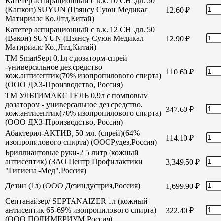
Катетер аспирационный с в.к. 10 СН .дл. 50
(Капкон) SUYUN (Цзянсу Суюн Медикал
12.60
₽
Матириалс Ко,Лтд,Китай)
Катетер аспирационный с в.к. 12 СН .дл. 50
(Вакон) SUYUN (Цзянсу Суюн Медикал
12.90
₽
Матириалс Ко.,Лтд,Китай)
TM SmartSept 0,1л с дозаторм-спрей
-универсальное дез.средство
110.60
₽
кож.антисептик(70% изопропилового спирта)
(ООО ДХЗ-Производство, Россия)
TM УЛЬТИМАКС ГЕЛЬ 0,9л с помповым
дозатором - универсальное дез.средство,
347.60
₽
кож.антисептик(70% изопропилового спирта)
(ООО ДХЗ-Производство, Россия)
Абактерил-АКТИВ, 50 мл. (спрей)(64%
114.10
₽
изопропилового спирта) (ОООРудез,Россия)
Бриллиантовые руки-2 5 литр (кожный
антисептик) (ЗАО Центр Профилактики
3,349.50
₽
"Гигиена -Мед",Россия)
Дезин (1л) (ООО Дезиндустрия,Россия)
1,699.90
₽
Септанайзер/ SEPTANAIZER 1л (кожный
антисептик 65-69% изопропилового спирта)
322.40
₽
(ООО ПОЛИМЕРИУМ,Россия)