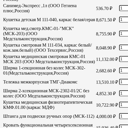
Санимед-Экспресс ,1л (ООО Гегиена
536.70
₽
плюс,Россия)
Кушетка детская М 111-040, каркас белая/серая
8,671.50
₽
Кушетка мед.смотр.КМС-01-"МСК"
(МСК-203) (ООО
8,755.90
₽
Медстальконструкция,Россия)
Кушетка смотровая М 111-034, каркас белый/
8,048.90
₽
кож.зам.белый) (ООО Техсервис,Россия)
Кушетка медицинская смотровая КМС-01
11,132.00
₽
МСК 203 (ООО Медстальконструкция,Россия)
Ширма 1-секционная без колес МСК-302-
2,682.60
₽
01(Медстальконструкция,Россия)
Тележка межкорпусная ТМГ-Диакомс
13,510.10
₽
Ширма 2-хсекционная МСК-2302-01/2С без
4,852.30
₽
колес (ООО Медтальконструкция.Россия)
Кушетка медицинская физиотерапевтическая
10,722.90
₽
КМФ.01.00 (каркас МДФ)
Штанга для подвески ручных опор (МСК-112)
4,000.00
₽
Кровать функциональная четырехсексионная
15,936.40
₽