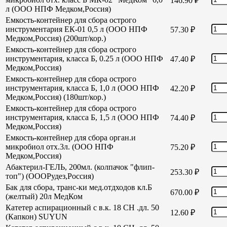
146.90
₽
л (ООО НПФ Медком,Россия)
Емкость-контейнер для сбора острого
инструментария ЕК-01 0,5 л (ООО НПФ
57.30
₽
Медком,Россия) (200шт/кор.)
Емкость-контейнер для сбора острого
инструментария, класса Б, 0.25 л (ООО НПФ
47.40
₽
Медком,Россия)
Емкость-контейнер для сбора острого
инструментария, класса Б, 1,0 л (ООО НПФ
42.20
₽
Медком,Россия) (180шт/кор.)
Емкость-контейнер для сбора острого
инструментария, класса Б, 1,5 л (ООО НПФ
74.40
₽
Медком,Россия)
Емкость-контейнер для сбора орган.и
микробиол отх.3л. (ООО НПФ
75.20
₽
Медком,Россия)
Абактерил-ГЕЛЬ, 200мл. (колпачок "флип-
253.30
₽
топ") (ОООРудез,Россия)
Бак для сбора, транс-ки мед.отдходов кл.Б
670.00
₽
(желтый) 20л МедКом
Катетер аспирационный с в.к. 18 СН .дл. 50
12.60
₽
(Капкон) SUYUN