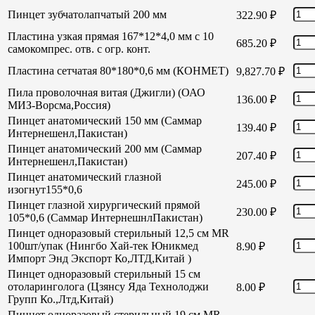
Пинцет зубчатолапчатый 200 мм
322.90
₽
Пластина узкая прямая 167*12*4,0 мм с 10
685.20
₽
самокомпрес. отв. с огр. конт.
Пластина сетчатая 80*180*0,6 мм (КОНМЕТ)
9,827.70
₽
Пила проволочная витая (Джигли) (ОАО
136.00
₽
МИЗ-Ворсма,Россия)
Пинцет анатомический 150 мм (Саммар
139.40
₽
Интернешенл,Пакистан)
Пинцет анатомический 200 мм (Саммар
207.40
₽
Интернешенл,Пакистан)
Пинцет анатомический глазной
245.00
₽
изогнут155*0,6
Пинцет глазной хирургический прямой
230.00
₽
105*0,6 (Саммар ИнтернешнлПакистан)
Пинцет одноразовый стерильный 12,5 см MR
100шт/упак (Нингбо Хай-тек Юникмед
8.90
₽
Импорт Энд Экспорт Ко,ЛТД,Китай )
Пинцет одноразовый стерильный 15 см
отоларинголога (Цзянсу Яда Технолоджи
8.00
₽
Групп Ко.,Лтд,Китай)
Пинцет одноразовый стерильный 19 см MR