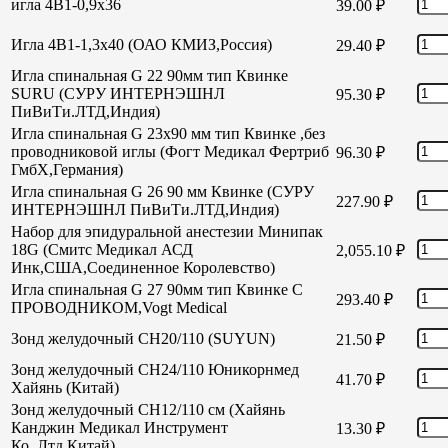
игла 4В1-0,9х36
39.00
₽
Игла 4В1-1,3х40 (ОАО КМИЗ,Россия)
29.40
₽
Игла спинальная G 22 90мм тип Квинке
SURU (СУРУ ИНТЕРНЭШНЛ
95.30
₽
ПиВиТи.ЛТД,Индия)
Игла спинальная G 23х90 мм тип Квинке ,без
проводниковой иглы (Фогт Медикал Фертриб
96.30
₽
ГмбХ,Германия)
Игла спинальная G 26 90 мм Квинке (СУРУ
227.90
₽
ИНТЕРНЭШНЛ ПиВиТи.ЛТД,Индия)
Набор для эпидуральной анестезии Минипак
18G (Смитс Медикал АСД
2,055.10
₽
Инк,США,Соединенное Королевство)
Игла спинальная G 27 90мм тип Квинке С
293.40
₽
ПРОВОДНИКОМ,Vogt Medical
Зонд желудочный СН20/110 (SUYUN)
21.50
₽
Зонд желудочный СН24/110 Юникорнмед
41.70
₽
Хайянь (Китай)
Зонд желудочный CH12/110 см (Хайянь
Канджин Медикал Инструмент
13.30
₽
Ко.,Лтд,Китай)