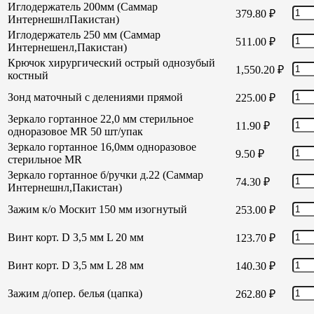
Иглодержатель 200мм (Саммар
379.80
₽
ИнтернешнлПакистан)
Иглодержатель 250 мм (Саммар
511.00
₽
Интернешенл,Пакистан)
Крючок хирургический острый однозубый
1,550.20
₽
костный
Зонд маточный с делениями прямой
225.00
₽
Зеркало гортанное 22,0 мм стерильное
11.90
₽
одноразовое MR 50 шт/упак
Зеркало гортанное 16,0мм одноразовое
9.50
₽
стерильное MR
Зеркало гортанное б/ручки д.22 (Саммар
74.30
₽
Интернешнл,Пакистан)
Зажим к/о Москит 150 мм изогнутый
253.00
₽
Винт корт. D 3,5 мм L 20 мм
123.70
₽
Винт корт. D 3,5 мм L 28 мм
140.30
₽
Зажим д/опер. белья (цапка)
262.80
₽