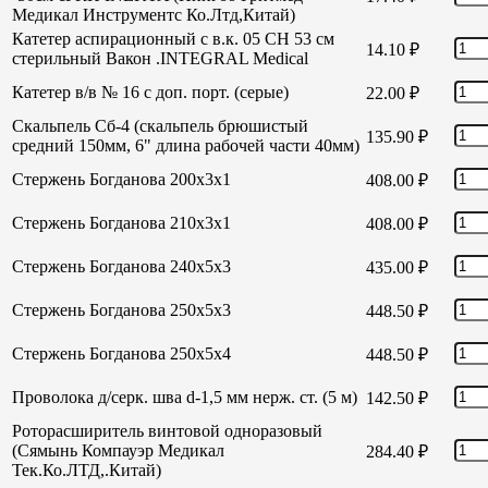
Медикал Инструментс Ко.Лтд,Китай)
Катетер аспирационный с в.к. 05 СН 53 см
14.10
₽
стерильный Вакон .INTEGRAL Medical
Катетер в/в № 16 с доп. порт. (серые)
22.00
₽
Скальпель Сб-4 (скальпель брюшистый
135.90
₽
средний 150мм, 6" длина рабочей части 40мм)
Стержень Богданова 200х3х1
408.00
₽
Стержень Богданова 210х3х1
408.00
₽
Стержень Богданова 240х5х3
435.00
₽
Стержень Богданова 250х5х3
448.50
₽
Стержень Богданова 250х5х4
448.50
₽
Проволока д/серк. шва d-1,5 мм нерж. ст. (5 м)
142.50
₽
Роторасширитель винтовой одноразовый
(Сямынь Компауэр Медикал
284.40
₽
Тек.Ко.ЛТД,.Китай)