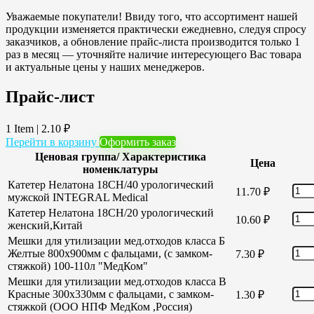
Уважаемые покупатели! Ввиду того, что ассортимент нашей
продукции изменяется практически ежедневно, следуя спросу
заказчиков, а обновление прайс-листа производится только 1
раз в месяц — уточняйте наличие интересующего Вас товара
и актуальные цены у наших менеджеров.
Прайс-лист
1 Item
|
2.10
₽
Перейти в корзину
Оформить заказ
Ценовая группа/ Характеристика
Цена
номенклатуры
Катетер Нелатона 18CH/40 урологический
11.70
₽
мужской INTEGRAL Medical
Катетер Нелатона 18CH/20 урологический
10.60
₽
женский,Китай
Мешки для утилизации мед.отходов класса Б
Желтые 800х900мм с фальцами, (с замком-
7.30
₽
стяжкой) 100-110л "МедКом"
Мешки для утилизации мед.отходов класса В
Красные 300х330мм с фальцами, с замком-
1.30
₽
стяжкой (ООО НПФ МедКом ,Россия)