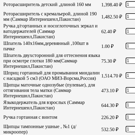
Роторасширитель детский ,длиной 160 мм
1,398.40
₽
Роторасширитель с кремальерой, длиной 190
1,482.50
₽
мм (Саммар Интернешенл,Пакистан)
Ручка д/гортанных и носоглоточных зеркал и
ватодержателей (Саммар
62.40
₽
Интернешенл,Пакистан)
Шпатель 140х16мм,деревянный ,100шт в
1.00
₽
пачке
Шпатель двухсторонний для оттеснения языка
при осмотре глотки 180 мм(Саммар
75.30
₽
Интернешнл,Пакистан)
Шприц гортанный для промывания миндалин
1,514.70
₽
с насадкой 5 см3 (ОАО МИЗ-Ворсма,Россия)
Щипцы маточные однозубые (пулевые), для
оттягивания тела матки (Саммар
473.10
₽
Интернешнл,Пакистан)
Языкодержатель для взрослых (Саммар
644.30
₽
Интернешенл,Пакистан)
Ручка гортанная с винтом
226.20
₽
Щипцы тампонные ушные , №1 (д/
532.50
₽
микроопер)