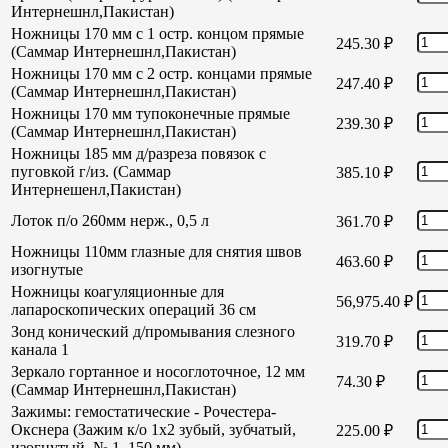
Интернешнл,Пакистан)
Ножницы 170 мм с 1 остр. концом прямые
245.30
₽
(Саммар Интернешнл,Пакистан)
Ножницы 170 мм с 2 остр. концами прямые
247.40
₽
(Саммар Интернешнл,Пакистан)
Ножницы 170 мм тупоконечные прямые
239.30
₽
(Саммар Интернешнл,Пакистан)
Ножницы 185 мм д/разреза повязок с
пуговкой г/из. (Саммар
385.10
₽
Интернешенл,Пакистан)
Лоток п/о 260мм нерж., 0,5 л
361.70
₽
Ножницы 110мм глазные для снятия швов
463.60
₽
изогнутые
Ножницы коагуляционные для
56,975.40
₽
лапароскопических операций 36 см
Зонд конический д/промывания слезного
319.70
₽
канала 1
Зеркало гортанное и носоглоточное, 12 мм
74.30
₽
(Саммар Интернешнл,Пакистан)
Зажимы: гемостатические - Рочестера-
Окснера (Зажим к/о 1х2 зубый, зубчатый,
225.00
₽
изогнутый, № 1, 150 мм)