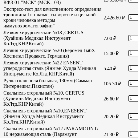
КФЗ-01-"МСК" (МСК-103)
Экспресс-тест для качественного определения
тропонина I в плазме, сыворотке и цельной
2,426.60
₽
крови человека методом
иммунохроматографии"
Лезвия хирургические №18 ,CERTUS
(Хуайинь Медикал Инструмент
7.00
₽
КоЛтд,КНР,Китай)
Лезвия хирургические №20 (Беромед ГмбХ
15.00
₽
Хоспитал Продактс, Германия)
Лезвия хирургические №22 ENSENT
углеродистая сталь (Яньчэн Хуида Медикал
5.40
₽
Инструментс Ко,Лтд,КНР,Китай)
Ручка скальпеля большая, 130мм (Саммар
105.30
₽
Интернешнл,Пакистан)
Скальпель стерильный №10, CERTUS
(Хуайинь Медикал Инструмент
26.60
₽
КоЛтд,КНР,Китай)
Скальпель стерильный №10,ENESENT
(Яньчэн Хуида Медикал Инструментс
20.20
₽
Ко,Лтд,КНР,Китай)
Скальпель стерильный №12 /PARAMOUNT/
10 нержавеющая сталь (Парамаунт
21.30
₽