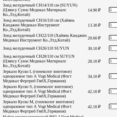
Зонд желудочный CH14/110 см (SUYUN)
(Цзянсу Суюн Медикал Матириалс
14.90
₽
Ко.,Лтд,Китай)
Зонд желудочный CH16/110 см (Хайянь
Канджин Медикал Инструмент
13.30
₽
Ко.,Лтд,Китай)
Зонд желудочный СН22/110 (Хайянь Канджин
20.60
₽
Медикал Инструмент Ко.,Лтд,Китай)
Зонд желудочный СН26/110 SUYUN
30.10
₽
Зонд желудочный СН28/110 см SUYUN
(Цзянсу Суюн Медикал Матириалс
28.10
₽
Ко.,Лтд,Китай)
Зеркало Куско L (гинеколог винтовое)
одноразовое тип А Vogt Medical (Фогт
34.10
₽
Медикал Фертриб ГмбХ,Германия)
Зеркало Куско S, (гинеколог винтовое)
одноразовое тип А Vogt Medical (Фогт
42.10
₽
Медикал Фертриб ГмбХ,Германия)
Зеркало Куско М, (гинеколог винтовое)
одноразовое тип А Vogt Medical (Фогт
42.10
₽
Медикал Фертриб ГмбХ,Германия)
Набор гинекологический BIO-2 Vogt Medical