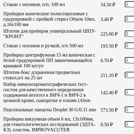
Стакан с носиком, п/п, 100 мл
34.50
₽
Пробирки конические полистироловые с
градуировкой с пробкой стерил Объем 10мл,
3.40
₽
д.16х100 мм
Штатив для пробирок универсальный ШПУ-
225.00
₽
"КРОНТ"
Стакан с носиком и ручкой, п/п 500 мл
193.50
₽
Пробирка центрифужная 15 мл коническая с
белой градуировкой ПП завинчивающейся
6.70
₽
крышкой 100 шт/уп
Штатив-бокс д/хранения предметных
211.10
₽
стекол,п/с на 25 шт
Набор иммунохроматографических тест-
систем для качественного определения
142.40
₽
содержания антител к ВИЧ-1 и ВИЧ-2 в
цельной крови, сыворотке и плазме (Abon
Персональные ланцеты Droplet 30 G/0.31 mm
573.50
₽
Пробирка вакуумная объем 6 мл, 13х100мм,
для гематологических исследований (ЭДТА-
9.50
₽
КЗ), пластик, IMPROVACUTER