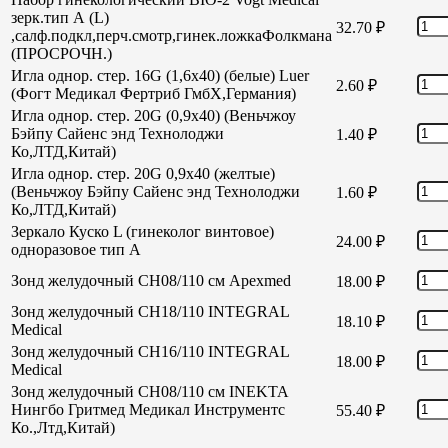
зерк.тип А (L)
32.70
₽
,салф.подкл,перч.смотр,гинек.ложкаФолкмана
(ПРОСРОЧН.)
Игла однор. стер. 16G (1,6х40) (белые) Luer
2.60
₽
(Фогт Медикал Фертриб ГмбХ,Германия)
Игла однор. стер. 20G (0,9х40) (Веньчжоу
Бэйпу Сайенс энд Технолоджи
1.40
₽
Ко,ЛТД,Китай)
Игла однор. стер. 20G 0,9х40 (желтые)
(Веньчжоу Бэйпу Сайенс энд Технолоджи
1.60
₽
Ко,ЛТД,Китай)
Зеркало Куско L (гинеколог винтовое)
24.00
₽
одноразовое тип А
Зонд желудочный СН08/110 см Apexmed
18.00
₽
Зонд желудочный СН18/110 INTEGRAL
18.10
₽
Medical
Зонд желудочный СН16/110 INTEGRAL
18.00
₽
Medical
Зонд желудочный СН08/110 см INEKTA
Нингбо Гритмед Медикал Инструментс
55.40
₽
Ко.,Лтд,Китай)