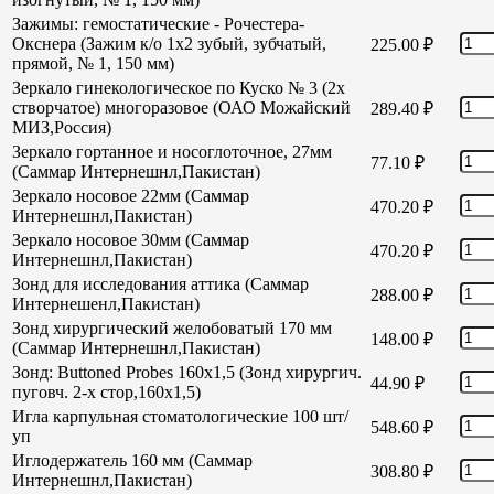
Зажимы: гемостатические - Рочестера-
Окснера (Зажим к/о 1х2 зубый, зубчатый,
225.00
₽
прямой, № 1, 150 мм)
Зеркало гинекологическое по Куско № 3 (2х
створчатое) многоразовое (ОАО Можайский
289.40
₽
МИЗ,Россия)
Зеркало гортанное и носоглоточное, 27мм
77.10
₽
(Саммар Интернешнл,Пакистан)
Зеркало носовое 22мм (Саммар
470.20
₽
Интернешнл,Пакистан)
Зеркало носовое 30мм (Саммар
470.20
₽
Интернешнл,Пакистан)
Зонд для исследования аттика (Саммар
288.00
₽
Интернешенл,Пакистан)
Зонд хирургический желобоватый 170 мм
148.00
₽
(Саммар Интернешнл,Пакистан)
Зонд: Buttoned Probes 160х1,5 (Зонд хирургич.
44.90
₽
пуговч. 2-х стор,160х1,5)
Игла карпульная стоматологические 100 шт/
548.60
₽
уп
Иглодержатель 160 мм (Саммар
308.80
₽
Интернешнл,Пакистан)