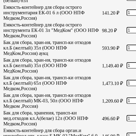
(белый) 65л
Емкость-контейнер для сбора острого
инструментария ЕК-01 6 л (ООО НПФ
141.20
₽
Медком,Россия)
Емкость-контейнер для сбора острого
инструмента ЕК-01 3л "МедКом" (ООО НПФ
98.20
₽
Медком,Россия)
Бак для сбора, хран-ия, трансп-ки отходов
кл.Б (желтый) 35л (ООО НПФ
593.90
₽
МедКом,Россия) аукц
Бак для сбора, хран-ия, трансп-ки отходов
кл.Б (желтый) 35л (ООО НПФ
1,149.40
₽
МедКом,Россия)
Бак для сбора, хран-ия, трансп-ки отходов
кл.Б (желтый) 65л (ООО НПФ
1,473.10
₽
Медком,Россия)
Бак для сбора, хран-ия, трансп-ки отходов
кл.Б (желтый) МК-03, 50л (ООО НПФ
1,209.60
₽
Медком ,Россия)
Бак для сбора, хранения, трансп-ки
мед.отходов кл.А(белае) 12л (ООО НПФ
496.60
₽
Медком,Россия)
Емкость-контейнер для сбора орган.и
микробиол отх. класс Б МК-02 "МедКом" 6,0