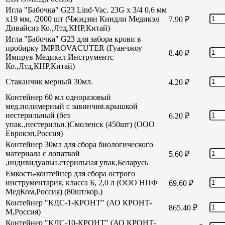
Игла "Бабочка" G23 Lind-Vac. 23G х 3/4 0,6 мм
х19 мм, /2000 шт (Чжэцзян Киндли Медикэл
7.90
₽
Дивайсиз Ко.,Лтд,КНР,Китай)
Игла "Бабочка" G23 для забора крови в
пробирку IMPROVACUTER (Гуанчжоу
8.40
₽
Импрув Медикал Инструментс
Ко.,Лтд,КНР,Китай)
Стаканчик мерный 30мл.
4.20
₽
Контейнер 60 мл одноразовый
мед.полимерный с завинчив.крышкой
нестерильный (без
6.20
₽
упак.,нестерильн.)Смоленск (450шт) (ООО
Еврокэп,Россия)
Контейнер 30мл для сбора биологического
материала с лопаткой
5.60
₽
,индивидуальн.стерильная упак,Беларусь
Емкость-контейнер для сбора острого
инструментария, класса Б, 2,0 л (ООО НПФ
69.60
₽
МедКом,Россия) (80шт/кор.)
Контейнер "КДС-1-КРОНТ" (АО КРОНТ-
865.40
₽
М,Россия)
Контейнер "КДС-10-КРОНТ" (АО КРОНТ-