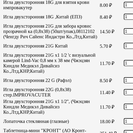
Игла двухсторонняя 18G для взятия крови
8.00
₽
импровакутер
Игла двухсторонняя 18G ,Китай (ЕПЗ)
8.40
₽
Игла двухсторонняя 21G для забора кровис
прозрачной ка (0,8х38) (50шт/упак),08112102
14.50
₽
(Ченгду Рич Сайенс Индастри Ко.,Лтд,Китай)
Игла двухсторонняя 21G Китай
5.70
₽
Игла двухсторонняя 21G х1 1/2 'с визуальной
камерой Lind-Vac 0,8 мм х 38 мм (Чжэцзян
11.70
₽
Киндли Медикэл Дивайсиз
Ко.,Лтд,КНР,Китай)
Игла двухсторонняя 22 G (Рафэл)
8.50
₽
Игла двухсторонняя 22G (0,8х38)
11.40
₽
стер.IMPROVACUTER
Игла двухсторонняя 21G х1 1/2'', (Чжэцзян
Киндли Медикэл Дивайсиз
11.70
₽
Ко.,Лтд,КНР,Китай)
Лопаточка стеклянная (глазные)
18.00
₽
Таблетница-мини "КРОНТ" (АО Кронт-