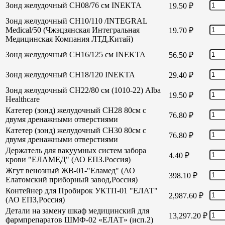
Зонд желудочный СН08/76 см INEKTA
19.50
₽
Зонд желудочный СН10/110 /INTEGRAL
Medical/50 (Чжэцзянская Интегральная
19.70
₽
Медицинская Компания ЛТД,Китай)
Зонд желудочный СН16/125 см INEKTA
56.50
₽
Зонд желудочный СН18/120 INEKTA
29.40
₽
Зонд желудочный СН22/80 см (1010-22) Alba
19.50
₽
Healthcare
Катетер (зонд) желудочный СН28 80см с
76.80
₽
двумя дренажными отверстиями
Катетер (зонд) желудочный СН30 80см с
76.80
₽
двумя дренажными отверстиями
Держатель для вакуумных систем забора
4.40
₽
крови "ЕЛАМЕД" (АО ЕПЗ.Россия)
Жгут венозный ЖВ-01-"Еламед" (АО
398.10
₽
Елатомский приборный завод,Россия)
Контейнер для Пробирок УКТП-01 "ЕЛАТ"
2,987.60
₽
(АО ЕПЗ,Россия)
Детали на замену шкаф медицинский для
13,297.20
₽
фармпрепаратов ШМФ-02 «ЕЛАТ» (исп.2)