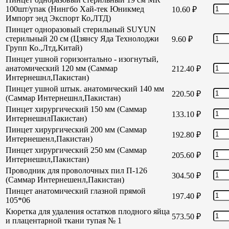
100шт/упак (Нингбо Хай-тек Юникмед
10.60
₽
Импорт энд Экспорт Ко,ЛТД)
Пинцет одноразовый стерильный SUYUN
стерильный 20 см (Цзянсу Яда Технолоджи
9.60
₽
Групп Ко.,Лтд,Китай)
Пинцет ушной горизонтально - изогнутый,
анатомический 120 мм (Саммар
212.40
₽
Интернешнл,Пакистан)
Пинцет ушной штык. анатомический 140 мм
220.50
₽
(Саммар Интернешнл,Пакистан)
Пинцет хирургический 150 мм (Саммар
133.10
₽
ИнтернешнлПакистан)
Пинцет хирургический 200 мм (Саммар
192.80
₽
Интернешенл,Пакистан)
Пинцет хирургический 250 мм (Саммар
205.60
₽
Интернешнл,Пакистан)
Проводник для проволочных пил П-126
304.50
₽
(Саммар Интернешенл,Пакистан)
Пинцет анатомический глазной прямой
197.40
₽
105*06
Кюретка для удаления остатков плодного яйца
573.50
₽
и плацентарной ткани тупая № 1