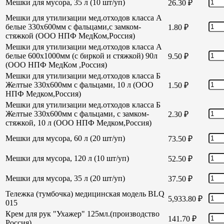
Мешки для мусора, 35 л (10 шт/уп)
26.30
₽
Мешки для утилизации мед.отходов класса А
белые 330х600мм с фальцами,с замком-
1.80
₽
стяжкой (ООО НПФ МедКом,Россия)
Мешки для утилизации мед.отходов класса А
белые 600х1000мм (с биркой и стяжкой) 90л
9.50
₽
(ООО НПФ МедКом ,Россия)
Мешки для утилизации мед.отходов класса Б
Желтые 330х600мм с фальцами, 10 л (ООО
1.50
₽
НПФ Медком,Россия)
Мешки для утилизации мед.отходов класса Б
Желтые 330х600мм с фальцами, с замком-
2.30
₽
стяжкой, 10 л (ООО НПФ Медком,Россия)
Мешки для мусора, 60 л (20 шт/уп)
73.50
₽
Мешки для мусора, 120 л (10 шт/уп)
52.50
₽
Мешки для мусора, 35 л (20 шт/уп)
37.50
₽
Тележка (тумбочка) медицинская модель BLQ
5,933.80
₽
015
Крем для рук "Ухажер" 125мл.(производство
141.70
₽
Россия)