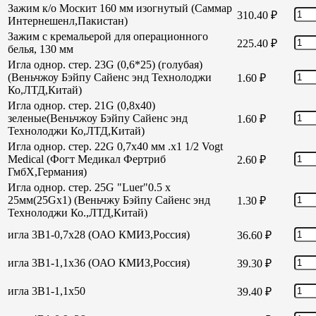
Зажим к/о Москит 160 мм изогнутый (Саммар
310.40
₽
Интернешенл,Пакистан)
Зажим с кремальерой для операционного
225.40
₽
белья, 130 мм
Игла однор. стер. 23G (0,6*25) (голубая)
(Веньчжоу Бэйпу Сайенс энд Технолоджи
1.60
₽
Ко,ЛТД,Китай)
Игла однор. стер. 21G (0,8х40)
зеленые(Веньчжоу Бэйпу Сайенс энд
1.60
₽
Технолоджи Ко,ЛТД,Китай)
Игла однор. стер. 22G 0,7х40 мм .х1 1/2 Vogt
Medical (Фогт Медикал Фертриб
2.60
₽
ГмбХ,Германия)
Игла однор. стер. 25G "Luer"0.5 х
25мм(25Gх1) (Веньчжу Бэйпу Сайенс энд
1.30
₽
Технолоджи Ко.,ЛТД,Китай)
игла 3В1-0,7х28 (ОАО КМИЗ,Россия)
36.60
₽
игла 3В1-1,1х36 (ОАО КМИЗ,Россия)
39.30
₽
игла 3В1-1,1х50
39.40
₽