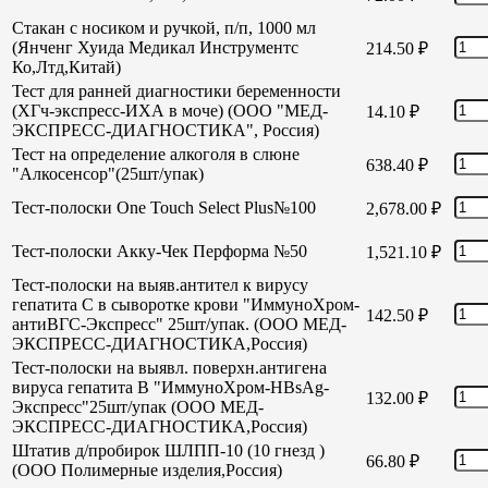
Стакан с носиком и ручкой, п/п, 1000 мл
(Янченг Хуида Медикал Инструментс
214.50
₽
Ко,Лтд,Китай)
Тест для ранней диагностики беременности
(ХГч-экспресс-ИХА в моче) (ООО "МЕД-
14.10
₽
ЭКСПРЕСС-ДИАГНОСТИКА", Россия)
Тест на определение алкоголя в слюне
638.40
₽
"Алкосенсор"(25шт/упак)
Тест-полоски One Touch Select Plus№100
2,678.00
₽
Тест-полоски Акку-Чек Перформа №50
1,521.10
₽
Тест-полоски на выяв.антител к вирусу
гепатита С в сыворотке крови "ИммуноХром-
142.50
₽
антиВГС-Экспресс" 25шт/упак. (ООО МЕД-
ЭКСПРЕСС-ДИАГНОСТИКА,Россия)
Тест-полоски на выявл. поверхн.антигена
вируса гепатита В "ИммуноХром-HBsAg-
132.00
₽
Экспресс"25шт/упак (ООО МЕД-
ЭКСПРЕСС-ДИАГНОСТИКА,Россия)
Штатив д/пробирок ШЛПП-10 (10 гнезд )
66.80
₽
(ООО Полимерные изделия,Россия)