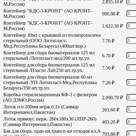
2,855.10
₽
М,Россия)
Контейнер "КДС-3-КРОНТ" (АО КРОНТ-
900.90
₽
М,Россия)
Контейнер "КДС-5-КРОНТ" (АО КРОНТ-
1,622.30
₽
М,Россия)
Контейнер 30мл с крышкой из полипропилена
стерильный (ООО Литопласт-
7.70
₽
Мед,Республика Беларусь) (400шт/кор.)
Контейнер для сбора биоматериалов 125 мл
6.70
₽
стерильный /Литопласт-мед/200 шт.тр.уп.
Контейнер для сбора биоматериалов 125 мл
7.50
₽
стерильный /Пласти Лаб/250 шт.тр.уп.
Контейнер для сбора биоматериалов 60 мл
стерильный /УП Литопласт-Мед,Республика
7.20
₽
Беларусь/350 шт.тр.уп.
Коробка стерилизационная КФ-3 с фильтром
2,090.70
₽
(АО ДЗМО,Россия)
Лоток п/о 200мм нерж.0,3л (Саммар
261.60
₽
Интернешенл,Пакистан)
Лоток прямоуг. нерж. 260х180х30 (ЛПР-260)
403.20
₽
(Саммар Интернешнл,Пакистан)
Бак для сбора, хран-ия,трансп-ки отходов кл.А
793.80
₽