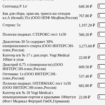
Септоцид Р 1л/
649.30
₽
Бак для сбора, хран-ия, трансп-ки отходов
767.80
₽
кл.А (белый) 35л (ООО НПФ МедКом,Россия)
Стерокс 5л
1,197.20
₽
Полоски индикат. СТЕРОКС-тест 1х50
566.20
₽
Диасептик-30 5л содержет 30%
изопропилового спирта (ООО ИНТЕРСЭН-
3,275.60
₽
плюс,Россия)
Катетер в/в № 17 с доп.порт. Vogt Medical
22.00
₽
100шт в упак
Диаспрей 0,75 л (поверхности) (ООО
609.50
₽
ИНТЕРСЭН-плюс,Россия)
Оптимакс 1л (ООО ИНТЕРСЭН-
537.40
₽
плюс,Россия)
Полоски индикат. ОПТИМАКС-тест 1х50
682.80
₽
(ООО ИНТЕРСЭН-плюс,Россия)
Катетер в/в № 18 Vogt Medical с
инъекционным портом и крыльями 100шт/уп
22.00
₽
(Фогт Медикал Фертриб ГмбХ,Германия)