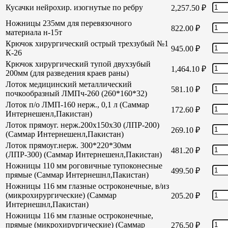
Кусачки нейрохир. изогнутые по ребру
2,257.50
₽
Ножницы 235мм для перевязочного
822.00
₽
материала н-15т
Крючок хирургический острый трехзубый №1
945.00
₽
К-26
Крючок хирургический тупой двухзубый
1,464.10
₽
200мм (для разведения краев раны)
Лоток медицинский металлический
581.10
₽
почкообразный ЛМПч-260 (260*160*32)
Лоток п/о ЛМП-160 нерж., 0,1 л (Саммар
172.60
₽
Интернешенл,Пакистан)
Лоток прямоуг. нерж.200х150х30 (ЛПР-200)
269.10
₽
(Саммар Интернешенл,Пакистан)
Лоток прямоуг.нерж. 300*220*30мм
481.20
₽
(ЛПР-300) (Саммар Интернешенл,Пакистан)
Ножницы 110 мм роговичные тупоконесные
499.50
₽
прямые (Саммар Интернешнл,Пакистан)
Ножницы 116 мм глазные остроконечные, в/из
(микрохирургические) (Саммар
205.20
₽
Интернешнл,Пакистан)
Ножницы 116 мм глазные остроконечные,
прямые (микрохирургические) (Саммар
276.50
₽