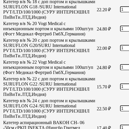
Катетер в/в № 18 с доп портом и крылышками
SURUFLON G18 /SURU International
22.20
₽
PVT/LTD/100/1000 (СУРУ ИНТЕРНЭШНЛ
ПиВиТи.ЛТД,Индия)
Катетер в/в № 20 Vogt Medical с
инъекционным портом и крыльями 100шт/уп
24.80
₽
(Фогт Медикал Фертриб ГмбХ,Германия)
Катетер в/в № 20 с доп портом и крылышками
SURUFLON G20/SURU International
22.00
₽
PVT/LTD/100/1000 (СУРУ ИНТЕРНЭШНЛ
ПиВиТи.ЛТД,Индия)
Катетер в/в № 22 Vogt Medical с
инъекционным портом и крыльями 100шт/уп
24.80
₽
(Фогт Медикал Фертриб ГмбХ,Германия)
Катетер в/в № 22 с доп портом и крылышками
SURUFLON G22 /SURU International
15.70
₽
PVT/LTD/100/1000 (СУРУ ИНТЕРНЭШНЛ
ПиВиТи.ЛТД,Индия)
Катетер в/в № 24 с доп портом и крылышками
SURUFLON G24 /SURU International
22.50
₽
PVT/LTD/100/1000 (СУРУ ИНТЕРНЭШНЛ
ПиВиТи.ЛТД,Индия)
Катетер аспирационный ВАКОН СН- 06
-50см сРКП INEKTA (Нингбо Гритмед
17.40
₽