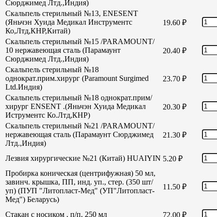
Сюрджимед Лтд.,Индия)
Скальпель стерильный №13, ENESENT
(Яньчэн Хуида Медикал Инструментс
19.60
₽
Ко,Лтд,КНР,Китай)
Скальпель стерильный №15 /PARAMOUNT/
10 нержавеющая сталь (Парамаунт
20.40
₽
Сюрджимед Лтд.,Индия)
Скальпель стерильный №18
однократ.прим.хирург (Paramount Surgimed
23.70
₽
Ltd.Индия)
Скальпель стерильный №18 однократ.прим/
хирург ENSENT .(Яньчэн Хуида Медикал
20.30
₽
Иструментс Ко.Лтд,КНР)
Скальпель стерильный №21 /PARAMOUNT/
нержавеющая сталь (Парамаунт Сюрджимед
21.30
₽
Лтд.,Индия)
Лезвия хирургические №21 (Китай) HUAIYIN
5.20
₽
Пробирка коническая (центрифужная) 50 мл,
завинч. крышка, ПП, инд. уп., стер. (350 шт/
11.50
₽
уп) (ПУП "Литопласт-Мед" (УП"Литопласт-
Мед") Беларусь)
Стакан с носиком , п/п, 250 мл
72.00
₽