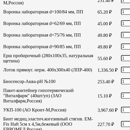
251.40
₽
М,Россия)
Воронка лабораторная d=100/84 мм, ПП
65.20
₽
Воронка лабораторная d=62/69 мм, ПП
45.00
₽
Воронка лабораторная d=75/76 мм, ПП
49.80
₽
Воронка лабораторная d=90/85 мм, ПП
49.80
₽
Ерш пробирочный (280х100х35, натуральная
55.60
₽
щетина)
Лоток прямоуг. нерж. 400х300х40 (ЛПР-400)
1,336.50
₽
Биосенсор-Аква-рН №100
253.40
₽
Пакет-контейнер гипотермический
"Виталфарм" (40шт/уп) (ЗАО
15.10
₽
Виталфарм,Россия)
УКП-100 (АО Кронт-М,Россия)
3,967.60
₽
Бинт медиц.эластич.когезивный стягив. EM-
Fix Haft 5см х 4,5м,бежевый (ООО
227.70
₽
ЕВРОМЕД,Россия)