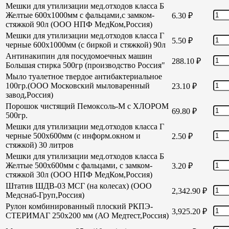
Мешки для утилизации мед.отходов класса Б
Желтые 600х1000мм с фальцами,с замком-
6.30
₽
стяжкой 90л (ООО НПФ МедКом,Россия)
Мешки для утилизации мед.отходов класса Г
5.50
₽
черные 600х1000мм (с биркой и стяжкой) 90л
Антинакипин для посудомоечных машин
288.10
₽
Большая стирка 500гр (производство Россия"
Мыло туалетное твердое антибактериальное
100гр.(ООО Московский мыловаренный
23.10
₽
завод,Россия)
Порошок чистящий Пемоксоль-М с ХЛОРОМ
69.80
₽
500гр.
Мешки для утилизации мед.отходов класса Г
черные 500х600мм (с информ.окном и
2.50
₽
стяжкой) 30 литров
Мешки для утилизации мед.отходов класса Б
Желтые 500х600мм с фальцами, с замком-
3.20
₽
стяжкой 30л (ООО НПФ МедКом,Россия)
Штатив ШДВ-03 МСГ (на колесах) (ООО
2,342.90
₽
Медснаб-Груп,Россия)
Рулон комбинированный плоский РКПЭ-
3,925.20
₽
СТЕРИМАГ 250х200 мм (АО Медтест,Россия)