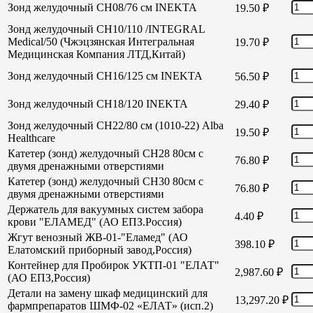
Зонд желудочный СН08/76 см INEKTA
19.50
₽
Зонд желудочный СН10/110 /INTEGRAL
Medical/50 (Чжэцзянская Интегральная
19.70
₽
Медицинская Компания ЛТД,Китай)
Зонд желудочный СН16/125 см INEKTA
56.50
₽
Зонд желудочный СН18/120 INEKTA
29.40
₽
Зонд желудочный СН22/80 см (1010-22) Alba
19.50
₽
Healthcare
Катетер (зонд) желудочный СН28 80см с
76.80
₽
двумя дренажными отверстиями
Катетер (зонд) желудочный СН30 80см с
76.80
₽
двумя дренажными отверстиями
Держатель для вакуумных систем забора
4.40
₽
крови "ЕЛАМЕД" (АО ЕПЗ.Россия)
Жгут венозный ЖВ-01-"Еламед" (АО
398.10
₽
Елатомский приборный завод,Россия)
Контейнер для Пробирок УКТП-01 "ЕЛАТ"
2,987.60
₽
(АО ЕПЗ,Россия)
Детали на замену шкаф медицинский для
13,297.20
₽
фармпрепаратов ШМФ-02 «ЕЛАТ» (исп.2)