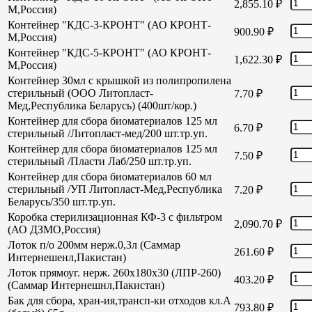
2,855.10
₽
М,Россия)
Контейнер "КДС-3-КРОНТ" (АО КРОНТ-
900.90
₽
М,Россия)
Контейнер "КДС-5-КРОНТ" (АО КРОНТ-
1,622.30
₽
М,Россия)
Контейнер 30мл с крышкой из полипропилена
стерильный (ООО Литопласт-
7.70
₽
Мед,Республика Беларусь) (400шт/кор.)
Контейнер для сбора биоматериалов 125 мл
6.70
₽
стерильный /Литопласт-мед/200 шт.тр.уп.
Контейнер для сбора биоматериалов 125 мл
7.50
₽
стерильный /Пласти Лаб/250 шт.тр.уп.
Контейнер для сбора биоматериалов 60 мл
стерильный /УП Литопласт-Мед,Республика
7.20
₽
Беларусь/350 шт.тр.уп.
Коробка стерилизационная КФ-3 с фильтром
2,090.70
₽
(АО ДЗМО,Россия)
Лоток п/о 200мм нерж.0,3л (Саммар
261.60
₽
Интернешенл,Пакистан)
Лоток прямоуг. нерж. 260х180х30 (ЛПР-260)
403.20
₽
(Саммар Интернешнл,Пакистан)
Бак для сбора, хран-ия,трансп-ки отходов кл.А
793.80
₽