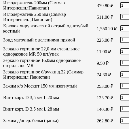
Иглодержатель 200мм (Саммар
379.80
₽
ИнтернешнлПакистан)
Иглодержатель 250 мм (Саммар
511.00
₽
Интернешенл,Пакистан)
Крючок хирургический острый однозубый
1,550.20
₽
костный
Зонд маточный с делениями прямой
225.00
₽
Зеркало гортанное 22,0 мм стерильное
11.90
₽
одноразовое MR 50 шт/упак
Зеркало гортанное 16,0мм одноразовое
9.50
₽
стерильное MR
Зеркало гортанное б/ручки д.22 (Саммар
74.30
₽
Интернешнл,Пакистан)
Зажим к/о Москит 150 мм изогнутый
253.00
₽
Винт корт. D 3,5 мм L 20 мм
123.70
₽
Винт корт. D 3,5 мм L 28 мм
140.30
₽
Зажим д/опер. белья (цапка)
262.80
₽