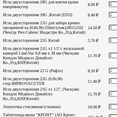
Игла двухсторонняя 18G для взятия крови
8.00
₽
импровакутер
Игла двухсторонняя 18G ,Китай (ЕПЗ)
8.40
₽
Игла двухсторонняя 21G для забора кровис
прозрачной ка (0,8х38) (50шт/упак),08112102
14.50
₽
(Ченгду Рич Сайенс Индастри Ко.,Лтд,Китай)
Игла двухсторонняя 21G Китай
5.70
₽
Игла двухсторонняя 21G х1 1/2 'с визуальной
камерой Lind-Vac 0,8 мм х 38 мм (Чжэцзян
11.70
₽
Киндли Медикэл Дивайсиз
Ко.,Лтд,КНР,Китай)
Игла двухсторонняя 22 G (Рафэл)
8.50
₽
Игла двухсторонняя 22G (0,8х38)
11.40
₽
стер.IMPROVACUTER
Игла двухсторонняя 21G х1 1/2'', (Чжэцзян
Киндли Медикэл Дивайсиз
11.70
₽
Ко.,Лтд,КНР,Китай)
Лопаточка стеклянная (глазные)
18.00
₽
Таблетница-мини "КРОНТ" (АО Кронт-