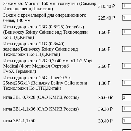
Зажим к/о Москит 160 мм изогнутый (Саммар
310.40
₽
Интернешенл,Пакистан)
Зажим с кремальерой для операционного
225.40
₽
белья, 130 мм
Игла однор. стер. 23G (0,6*25) (голубая)
(Веньчжоу Бэйпу Сайенс энд Технолоджи
1.60
₽
Ко,ЛТД,Китай)
Игла однор. стер. 21G (0,8х40)
зеленые(Веньчжоу Бэйпу Сайенс энд
1.60
₽
Технолоджи Ко,ЛТД,Китай)
Игла однор. стер. 22G 0,7х40 мм .х1 1/2 Vogt
Medical (Фогт Медикал Фертриб
2.60
₽
ГмбХ,Германия)
Игла однор. стер. 25G "Luer"0.5 х
25мм(25Gх1) (Веньчжу Бэйпу Сайенс энд
1.30
₽
Технолоджи Ко.,ЛТД,Китай)
игла 3В1-0,7х28 (ОАО КМИЗ,Россия)
36.60
₽
игла 3В1-1,1х36 (ОАО КМИЗ,Россия)
39.30
₽
игла 3В1-1,1х50
39.40
₽