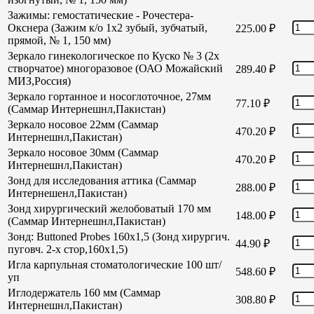
Зажимы: гемостатические - Рочестера-
Окснера (Зажим к/о 1х2 зубый, зубчатый,
225.00
₽
прямой, № 1, 150 мм)
Зеркало гинекологическое по Куско № 3 (2х
створчатое) многоразовое (ОАО Можайский
289.40
₽
МИЗ,Россия)
Зеркало гортанное и носоглоточное, 27мм
77.10
₽
(Саммар Интернешнл,Пакистан)
Зеркало носовое 22мм (Саммар
470.20
₽
Интернешнл,Пакистан)
Зеркало носовое 30мм (Саммар
470.20
₽
Интернешнл,Пакистан)
Зонд для исследования аттика (Саммар
288.00
₽
Интернешенл,Пакистан)
Зонд хирургический желобоватый 170 мм
148.00
₽
(Саммар Интернешнл,Пакистан)
Зонд: Buttoned Probes 160х1,5 (Зонд хирургич.
44.90
₽
пуговч. 2-х стор,160х1,5)
Игла карпульная стоматологические 100 шт/
548.60
₽
уп
Иглодержатель 160 мм (Саммар
308.80
₽
Интернешнл,Пакистан)