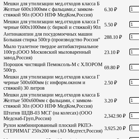
Мешки для утилизации мед.отходов класса Б
Желтые 600х1000мм с фальцами,с замком-
6.30
₽
стяжкой 90л (ООО НПФ МедКом,Россия)
Мешки для утилизации мед.отходов класса Г
5.50
₽
черные 600х1000мм (с биркой и стяжкой) 90л
Антинакипин для посудомоечных машин
288.10
₽
Большая стирка 500гр (производство Россия"
Мыло туалетное твердое антибактериальное
100гр.(ООО Московский мыловаренный
23.10
₽
завод,Россия)
Порошок чистящий Пемоксоль-М с ХЛОРОМ
69.80
₽
500гр.
Мешки для утилизации мед.отходов класса Г
черные 500х600мм (с информ.окном и
2.50
₽
стяжкой) 30 литров
Мешки для утилизации мед.отходов класса Б
Желтые 500х600мм с фальцами, с замком-
3.20
₽
стяжкой 30л (ООО НПФ МедКом,Россия)
Штатив ШДВ-03 МСГ (на колесах) (ООО
2,342.90
₽
Медснаб-Груп,Россия)
Рулон комбинированный плоский РКПЭ-
3,925.20
₽
СТЕРИМАГ 250х200 мм (АО Медтест,Россия)