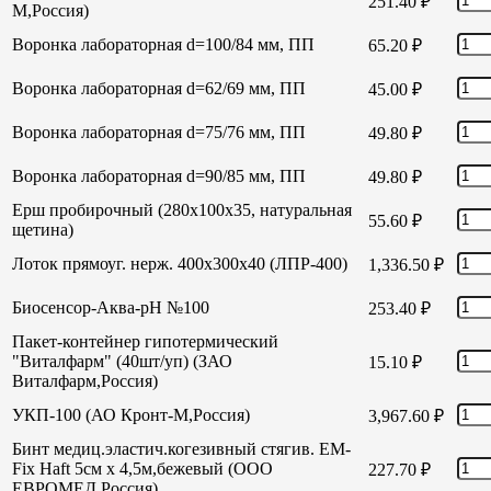
251.40
₽
М,Россия)
Воронка лабораторная d=100/84 мм, ПП
65.20
₽
Воронка лабораторная d=62/69 мм, ПП
45.00
₽
Воронка лабораторная d=75/76 мм, ПП
49.80
₽
Воронка лабораторная d=90/85 мм, ПП
49.80
₽
Ерш пробирочный (280х100х35, натуральная
55.60
₽
щетина)
Лоток прямоуг. нерж. 400х300х40 (ЛПР-400)
1,336.50
₽
Биосенсор-Аква-рН №100
253.40
₽
Пакет-контейнер гипотермический
"Виталфарм" (40шт/уп) (ЗАО
15.10
₽
Виталфарм,Россия)
УКП-100 (АО Кронт-М,Россия)
3,967.60
₽
Бинт медиц.эластич.когезивный стягив. EM-
Fix Haft 5см х 4,5м,бежевый (ООО
227.70
₽
ЕВРОМЕД,Россия)