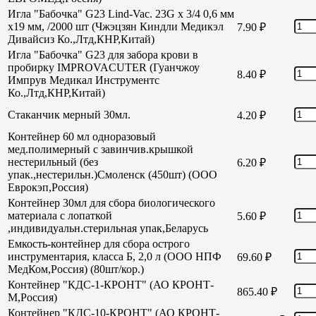
Игла "Бабочка" G23 Lind-Vac. 23G х 3/4 0,6 мм
х19 мм, /2000 шт (Чжэцзян Киндли Медикэл
7.90
₽
Дивайсиз Ко.,Лтд,КНР,Китай)
Игла "Бабочка" G23 для забора крови в
пробирку IMPROVACUTER (Гуанчжоу
8.40
₽
Импрув Медикал Инструментс
Ко.,Лтд,КНР,Китай)
Стаканчик мерный 30мл.
4.20
₽
Контейнер 60 мл одноразовый
мед.полимерный с завинчив.крышкой
нестерильный (без
6.20
₽
упак.,нестерильн.)Смоленск (450шт) (ООО
Еврокэп,Россия)
Контейнер 30мл для сбора биологического
материала с лопаткой
5.60
₽
,индивидуальн.стерильная упак,Беларусь
Емкость-контейнер для сбора острого
инструментария, класса Б, 2,0 л (ООО НПФ
69.60
₽
МедКом,Россия) (80шт/кор.)
Контейнер "КДС-1-КРОНТ" (АО КРОНТ-
865.40
₽
М,Россия)
Контейнер "КДС-10-КРОНТ" (АО КРОНТ-