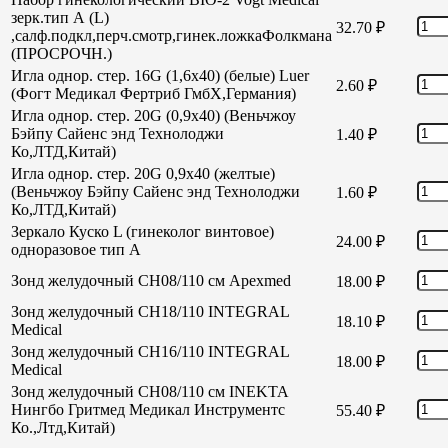
зерк.тип А (L)
32.70
₽
,салф.подкл,перч.смотр,гинек.ложкаФолкмана
(ПРОСРОЧН.)
Игла однор. стер. 16G (1,6х40) (белые) Luer
2.60
₽
(Фогт Медикал Фертриб ГмбХ,Германия)
Игла однор. стер. 20G (0,9х40) (Веньчжоу
Бэйпу Сайенс энд Технолоджи
1.40
₽
Ко,ЛТД,Китай)
Игла однор. стер. 20G 0,9х40 (желтые)
(Веньчжоу Бэйпу Сайенс энд Технолоджи
1.60
₽
Ко,ЛТД,Китай)
Зеркало Куско L (гинеколог винтовое)
24.00
₽
одноразовое тип А
Зонд желудочный СН08/110 см Apexmed
18.00
₽
Зонд желудочный СН18/110 INTEGRAL
18.10
₽
Medical
Зонд желудочный СН16/110 INTEGRAL
18.00
₽
Medical
Зонд желудочный СН08/110 см INEKTA
Нингбо Гритмед Медикал Инструментс
55.40
₽
Ко.,Лтд,Китай)