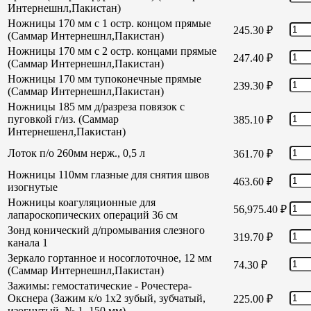
Интернешнл,Пакистан)
Ножницы 170 мм с 1 остр. концом прямые
245.30
₽
(Саммар Интернешнл,Пакистан)
Ножницы 170 мм с 2 остр. концами прямые
247.40
₽
(Саммар Интернешнл,Пакистан)
Ножницы 170 мм тупоконечные прямые
239.30
₽
(Саммар Интернешнл,Пакистан)
Ножницы 185 мм д/разреза повязок с
пуговкой г/из. (Саммар
385.10
₽
Интернешенл,Пакистан)
Лоток п/о 260мм нерж., 0,5 л
361.70
₽
Ножницы 110мм глазные для снятия швов
463.60
₽
изогнутые
Ножницы коагуляционные для
56,975.40
₽
лапароскопических операций 36 см
Зонд конический д/промывания слезного
319.70
₽
канала 1
Зеркало гортанное и носоглоточное, 12 мм
74.30
₽
(Саммар Интернешнл,Пакистан)
Зажимы: гемостатические - Рочестера-
Окснера (Зажим к/о 1х2 зубый, зубчатый,
225.00
₽
изогнутый, № 1, 150 мм)