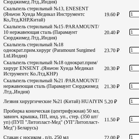
Сюрджимед Лтд.,Индия)
Скальпель стерильный №13, ENESENT
(Яньчэн Хуида Медикал Инструментс
19.60
₽
Ко,Лтд,КНР,Китай)
Скальпель стерильный №15 /PARAMOUNT/
10 нержавеющая сталь (Парамаунт
20.40
₽
Сюрджимед Лтд.,Индия)
Скальпель стерильный №18
однократ.прим.хирург (Paramount Surgimed
23.70
₽
Ltd.Индия)
Скальпель стерильный №18 однократ.прим/
хирург ENSENT .(Яньчэн Хуида Медикал
20.30
₽
Иструментс Ко.Лтд,КНР)
Скальпель стерильный №21 /PARAMOUNT/
нержавеющая сталь (Парамаунт Сюрджимед
21.30
₽
Лтд.,Индия)
Лезвия хирургические №21 (Китай) HUAIYIN
5.20
₽
Пробирка коническая (центрифужная) 50 мл,
завинч. крышка, ПП, инд. уп., стер. (350 шт/
11.50
₽
уп) (ПУП "Литопласт-Мед" (УП"Литопласт-
Мед") Беларусь)
Стакан с носиком , п/п, 250 мл
72.00
₽