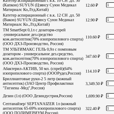
Катетер аспирационный с в.к. 10 СН .дл. 50
(Капкон) SUYUN (Цзянсу Суюн Медикал
12.60
₽
Матириалс Ко,Лтд,Китай)
Катетер аспирационный с в.к. 12 СН .дл. 50
(Вакон) SUYUN (Цзянсу Суюн Медикал
12.90
₽
Матириалс Ко.,Лтд,Китай)
TM SmartSept 0,1л с дозаторм-спрей
-универсальное дез.средство
110.60
₽
кож.антисептик(70% изопропилового спирта)
(ООО ДХЗ-Производство, Россия)
TM УЛЬТИМАКС ГЕЛЬ 0,9л с помповым
дозатором - универсальное дез.средство,
347.60
₽
кож.антисептик(70% изопропилового спирта)
(ООО ДХЗ-Производство, Россия)
Абактерил-АКТИВ, 50 мл. (спрей)(64%
114.10
₽
изопропилового спирта) (ОООРудез,Россия)
Бриллиантовые руки-2 5 литр (кожный
антисептик) (ЗАО Центр Профилактики
3,349.50
₽
"Гигиена -Мед",Россия)
Дезин (1л) (ООО Дезиндустрия,Россия)
1,699.90
₽
Септанайзер/ SEPTANAIZER 1л (кожный
антисептик 65-69% изопропилового спирта)
322.40
₽
(ООО ПОЛИМЕРИУМ,Россия)