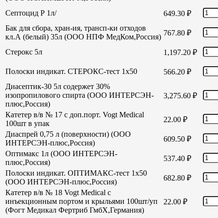
Септоцид Р 1л/
649.30
₽
Бак для сбора, хран-ия, трансп-ки отходов
767.80
₽
кл.А (белый) 35л (ООО НПФ МедКом,Россия)
Стерокс 5л
1,197.20
₽
Полоски индикат. СТЕРОКС-тест 1х50
566.20
₽
Диасептик-30 5л содержет 30%
изопропилового спирта (ООО ИНТЕРСЭН-
3,275.60
₽
плюс,Россия)
Катетер в/в № 17 с доп.порт. Vogt Medical
22.00
₽
100шт в упак
Диаспрей 0,75 л (поверхности) (ООО
609.50
₽
ИНТЕРСЭН-плюс,Россия)
Оптимакс 1л (ООО ИНТЕРСЭН-
537.40
₽
плюс,Россия)
Полоски индикат. ОПТИМАКС-тест 1х50
682.80
₽
(ООО ИНТЕРСЭН-плюс,Россия)
Катетер в/в № 18 Vogt Medical с
инъекционным портом и крыльями 100шт/уп
22.00
₽
(Фогт Медикал Фертриб ГмбХ,Германия)