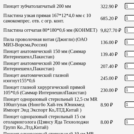
Пинцет зубчатолапчатый 200 мм
322.90
₽
Пластина узкая прямая 167*12*4,0 мм с 10
685.20
₽
самокомпрес. отв. с огр. конт.
Пластина сетчатая 80*180*0,6 мм (КОНМЕТ)
9,827.70
₽
Пила проволочная витая (Джигли) (ОАО
136.00
₽
МИЗ-Ворсма,Россия)
Пинцет анатомический 150 мм (Саммар
139.40
₽
Интернешенл,Пакистан)
Пинцет анатомический 200 мм (Саммар
207.40
₽
Интернешенл,Пакистан)
Пинцет анатомический глазной
245.00
₽
изогнут155*0,6
Пинцет глазной хирургический прямой
230.00
₽
105*0,6 (Саммар ИнтернешнлПакистан)
Пинцет одноразовый стерильный 12,5 см MR
100шт/упак (Нингбо Хай-тек Юникмед
8.90
₽
Импорт Энд Экспорт Ко,ЛТД,Китай )
Пинцет одноразовый стерильный 15 см
отоларинголога (Цзянсу Яда Технолоджи
8.00
₽
Групп Ко.,Лтд,Китай)
Пинцет одноразовый стерильный 19 см MR