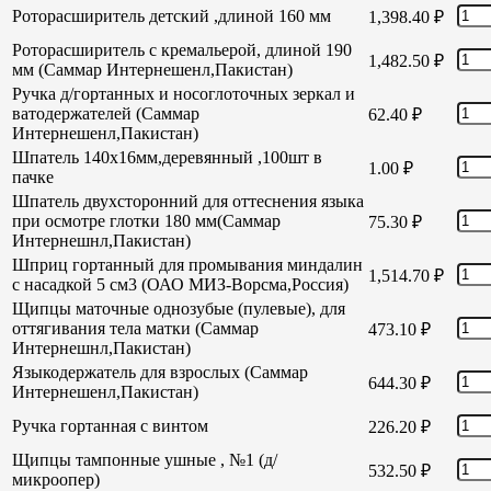
Роторасширитель детский ,длиной 160 мм
1,398.40
₽
Роторасширитель с кремальерой, длиной 190
1,482.50
₽
мм (Саммар Интернешенл,Пакистан)
Ручка д/гортанных и носоглоточных зеркал и
ватодержателей (Саммар
62.40
₽
Интернешенл,Пакистан)
Шпатель 140х16мм,деревянный ,100шт в
1.00
₽
пачке
Шпатель двухсторонний для оттеснения языка
при осмотре глотки 180 мм(Саммар
75.30
₽
Интернешнл,Пакистан)
Шприц гортанный для промывания миндалин
1,514.70
₽
с насадкой 5 см3 (ОАО МИЗ-Ворсма,Россия)
Щипцы маточные однозубые (пулевые), для
оттягивания тела матки (Саммар
473.10
₽
Интернешнл,Пакистан)
Языкодержатель для взрослых (Саммар
644.30
₽
Интернешенл,Пакистан)
Ручка гортанная с винтом
226.20
₽
Щипцы тампонные ушные , №1 (д/
532.50
₽
микроопер)