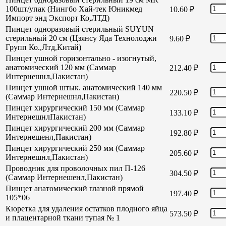
100шт/упак (Нингбо Хай-тек Юникмед
10.60
₽
Импорт энд Экспорт Ко,ЛТД)
Пинцет одноразовый стерильный SUYUN
стерильный 20 см (Цзянсу Яда Технолоджи
9.60
₽
Групп Ко.,Лтд,Китай)
Пинцет ушной горизонтально - изогнутый,
анатомический 120 мм (Саммар
212.40
₽
Интернешнл,Пакистан)
Пинцет ушной штык. анатомический 140 мм
220.50
₽
(Саммар Интернешнл,Пакистан)
Пинцет хирургический 150 мм (Саммар
133.10
₽
ИнтернешнлПакистан)
Пинцет хирургический 200 мм (Саммар
192.80
₽
Интернешенл,Пакистан)
Пинцет хирургический 250 мм (Саммар
205.60
₽
Интернешнл,Пакистан)
Проводник для проволочных пил П-126
304.50
₽
(Саммар Интернешенл,Пакистан)
Пинцет анатомический глазной прямой
197.40
₽
105*06
Кюретка для удаления остатков плодного яйца
573.50
₽
и плацентарной ткани тупая № 1