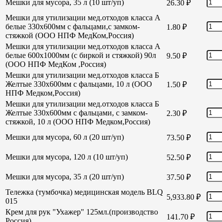
Мешки для мусора, 35 л (10 шт/уп)
26.30
₽
Мешки для утилизации мед.отходов класса А
белые 330х600мм с фальцами,с замком-
1.80
₽
стяжкой (ООО НПФ МедКом,Россия)
Мешки для утилизации мед.отходов класса А
белые 600х1000мм (с биркой и стяжкой) 90л
9.50
₽
(ООО НПФ МедКом ,Россия)
Мешки для утилизации мед.отходов класса Б
Желтые 330х600мм с фальцами, 10 л (ООО
1.50
₽
НПФ Медком,Россия)
Мешки для утилизации мед.отходов класса Б
Желтые 330х600мм с фальцами, с замком-
2.30
₽
стяжкой, 10 л (ООО НПФ Медком,Россия)
Мешки для мусора, 60 л (20 шт/уп)
73.50
₽
Мешки для мусора, 120 л (10 шт/уп)
52.50
₽
Мешки для мусора, 35 л (20 шт/уп)
37.50
₽
Тележка (тумбочка) медицинская модель BLQ
5,933.80
₽
015
Крем для рук "Ухажер" 125мл.(производство
141.70
₽
Россия)