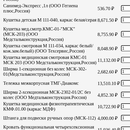
Санимед-Экспресс ,1л (ООО Гегиена
536.70
₽
плюс,Россия)
Кушетка детская М 111-040, каркас белая/серая
8,671.50
₽
Кушетка мед.смотр.КМС-01-"МСК"
(МСК-203) (ООО
8,755.90
₽
Медстальконструкция,Россия)
Кушетка смотровая М 111-034, каркас белый/
8,048.90
₽
кож.зам.белый) (ООО Техсервис,Россия)
Кушетка медицинская смотровая КМС-01
11,132.00
₽
МСК 203 (ООО Медстальконструкция,Россия)
Ширма 1-секционная без колес МСК-302-
2,682.60
₽
01(Медстальконструкция,Россия)
Тележка межкорпусная ТМГ-Диакомс
13,510.10
₽
Ширма 2-хсекционная МСК-2302-01/2С без
4,852.30
₽
колес (ООО Медтальконструкция.Россия)
Кушетка медицинская физиотерапевтическая
10,722.90
₽
КМФ.01.00 (каркас МДФ)
Штанга для подвески ручных опор (МСК-112)
4,000.00
₽
Кровать функциональная четырехсексионная
15,936.40
₽