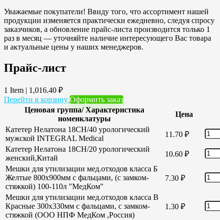
Уважаемые покупатели! Ввиду того, что ассортимент нашей
продукции изменяется практически ежедневно, следуя спросу
заказчиков, а обновление прайс-листа производится только 1
раз в месяц — уточняйте наличие интересующего Вас товара
и актуальные цены у наших менеджеров.
Прайс-лист
1 Item
|
1,016.40
₽
Перейти в корзину
Оформить заказ
Ценовая группа/ Характеристика
Цена
номенклатуры
Катетер Нелатона 18CH/40 урологический
11.70
₽
мужской INTEGRAL Medical
Катетер Нелатона 18CH/20 урологический
10.60
₽
женский,Китай
Мешки для утилизации мед.отходов класса Б
Желтые 800х900мм с фальцами, (с замком-
7.30
₽
стяжкой) 100-110л "МедКом"
Мешки для утилизации мед.отходов класса В
Красные 300х330мм с фальцами, с замком-
1.30
₽
стяжкой (ООО НПФ МедКом ,Россия)