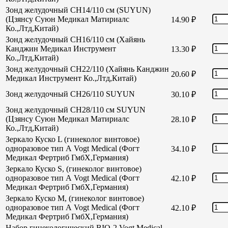
Зонд желудочный CH14/110 см (SUYUN)
(Цзянсу Суюн Медикал Матириалс
14.90
₽
Ко.,Лтд,Китай)
Зонд желудочный CH16/110 см (Хайянь
Канджин Медикал Инструмент
13.30
₽
Ко.,Лтд,Китай)
Зонд желудочный СН22/110 (Хайянь Канджин
20.60
₽
Медикал Инструмент Ко.,Лтд,Китай)
Зонд желудочный СН26/110 SUYUN
30.10
₽
Зонд желудочный СН28/110 см SUYUN
(Цзянсу Суюн Медикал Матириалс
28.10
₽
Ко.,Лтд,Китай)
Зеркало Куско L (гинеколог винтовое)
одноразовое тип А Vogt Medical (Фогт
34.10
₽
Медикал Фертриб ГмбХ,Германия)
Зеркало Куско S, (гинеколог винтовое)
одноразовое тип А Vogt Medical (Фогт
42.10
₽
Медикал Фертриб ГмбХ,Германия)
Зеркало Куско М, (гинеколог винтовое)
одноразовое тип А Vogt Medical (Фогт
42.10
₽
Медикал Фертриб ГмбХ,Германия)
Набор гинекологический BIO-2 Vogt Medical