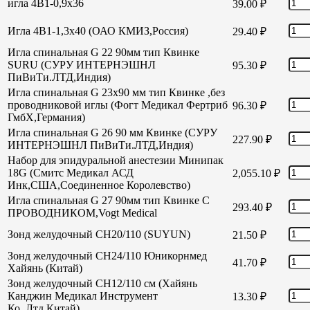
игла 4В1-0,9х36
39.00
₽
Игла 4В1-1,3х40 (ОАО КМИЗ,Россия)
29.40
₽
Игла спинальная G 22 90мм тип Квинке
SURU (СУРУ ИНТЕРНЭШНЛ
95.30
₽
ПиВиТи.ЛТД,Индия)
Игла спинальная G 23х90 мм тип Квинке ,без
проводниковой иглы (Фогт Медикал Фертриб
96.30
₽
ГмбХ,Германия)
Игла спинальная G 26 90 мм Квинке (СУРУ
227.90
₽
ИНТЕРНЭШНЛ ПиВиТи.ЛТД,Индия)
Набор для эпидуральной анестезии Минипак
18G (Смитс Медикал АСД
2,055.10
₽
Инк,США,Соединенное Королевство)
Игла спинальная G 27 90мм тип Квинке С
293.40
₽
ПРОВОДНИКОМ,Vogt Medical
Зонд желудочный СН20/110 (SUYUN)
21.50
₽
Зонд желудочный СН24/110 Юникорнмед
41.70
₽
Хайянь (Китай)
Зонд желудочный CH12/110 см (Хайянь
Канджин Медикал Инструмент
13.30
₽
Ко.,Лтд,Китай)