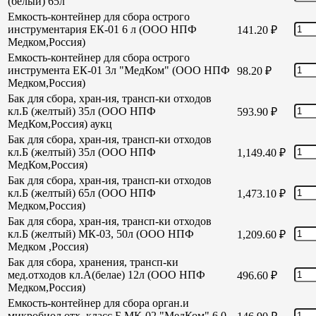
(белый) 65л
Емкость-контейнер для сбора острого
инструментария ЕК-01 6 л (ООО НПФ
141.20
₽
Медком,Россия)
Емкость-контейнер для сбора острого
инструмента ЕК-01 3л "МедКом" (ООО НПФ
98.20
₽
Медком,Россия)
Бак для сбора, хран-ия, трансп-ки отходов
кл.Б (желтый) 35л (ООО НПФ
593.90
₽
МедКом,Россия) аукц
Бак для сбора, хран-ия, трансп-ки отходов
кл.Б (желтый) 35л (ООО НПФ
1,149.40
₽
МедКом,Россия)
Бак для сбора, хран-ия, трансп-ки отходов
кл.Б (желтый) 65л (ООО НПФ
1,473.10
₽
Медком,Россия)
Бак для сбора, хран-ия, трансп-ки отходов
кл.Б (желтый) МК-03, 50л (ООО НПФ
1,209.60
₽
Медком ,Россия)
Бак для сбора, хранения, трансп-ки
мед.отходов кл.А(белае) 12л (ООО НПФ
496.60
₽
Медком,Россия)
Емкость-контейнер для сбора орган.и
микробиол отх. класс Б МК-02 "МедКом" 6,0