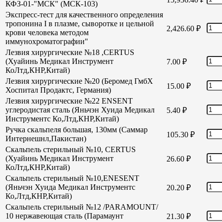
КФЗ-01-"МСК" (МСК-103)
Экспресс-тест для качественного определения
тропонина I в плазме, сыворотке и цельной
2,426.60
₽
крови человека методом
иммунохроматографии"
Лезвия хирургические №18 ,CERTUS
(Хуайинь Медикал Инструмент
7.00
₽
КоЛтд,КНР,Китай)
Лезвия хирургические №20 (Беромед ГмбХ
15.00
₽
Хоспитал Продактс, Германия)
Лезвия хирургические №22 ENSENT
углеродистая сталь (Яньчэн Хуида Медикал
5.40
₽
Инструментс Ко,Лтд,КНР,Китай)
Ручка скальпеля большая, 130мм (Саммар
105.30
₽
Интернешнл,Пакистан)
Скальпель стерильный №10, CERTUS
(Хуайинь Медикал Инструмент
26.60
₽
КоЛтд,КНР,Китай)
Скальпель стерильный №10,ENESENT
(Яньчэн Хуида Медикал Инструментс
20.20
₽
Ко,Лтд,КНР,Китай)
Скальпель стерильный №12 /PARAMOUNT/
10 нержавеющая сталь (Парамаунт
21.30
₽