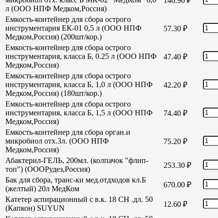
146.90
₽
л (ООО НПФ Медком,Россия)
Емкость-контейнер для сбора острого
инструментария ЕК-01 0,5 л (ООО НПФ
57.30
₽
Медком,Россия) (200шт/кор.)
Емкость-контейнер для сбора острого
инструментария, класса Б, 0.25 л (ООО НПФ
47.40
₽
Медком,Россия)
Емкость-контейнер для сбора острого
инструментария, класса Б, 1,0 л (ООО НПФ
42.20
₽
Медком,Россия) (180шт/кор.)
Емкость-контейнер для сбора острого
инструментария, класса Б, 1,5 л (ООО НПФ
74.40
₽
Медком,Россия)
Емкость-контейнер для сбора орган.и
микробиол отх.3л. (ООО НПФ
75.20
₽
Медком,Россия)
Абактерил-ГЕЛЬ, 200мл. (колпачок "флип-
253.30
₽
топ") (ОООРудез,Россия)
Бак для сбора, транс-ки мед.отдходов кл.Б
670.00
₽
(желтый) 20л МедКом
Катетер аспирационный с в.к. 18 СН .дл. 50
12.60
₽
(Капкон) SUYUN