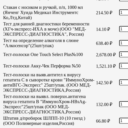
Стакан с носиком и ручкой, п/п, 1000 мл
(Янченг Хуида Медикал Инструментс
214.50
₽
Ко,Лтд,Китай)
Тест для ранней диагностики беременности
(ХГч-экспресс-ИХА в моче) (ООО "МЕД-
14.10
₽
ЭКСПРЕСС-ДИАГНОСТИКА", Россия)
Тест на определение алкоголя в слюне
638.40
₽
"Алкосенсор"(25шт/упак)
Тест-полоски One Touch Select Plus№100
2,678.00
₽
Тест-полоски Акку-Чек Перформа №50
1,521.10
₽
Тест-полоски на выяв.антител к вирусу
гепатита С в сыворотке крови "ИммуноХром-
142.50
₽
антиВГС-Экспресс" 25шт/упак. (ООО МЕД-
ЭКСПРЕСС-ДИАГНОСТИКА,Россия)
Тест-полоски на выявл. поверхн.антигена
вируса гепатита В "ИммуноХром-HBsAg-
132.00
₽
Экспресс"25шт/упак (ООО МЕД-
ЭКСПРЕСС-ДИАГНОСТИКА,Россия)
Штатив д/пробирок ШЛПП-10 (10 гнезд )
66.80
₽
(ООО Полимерные изделия,Россия)