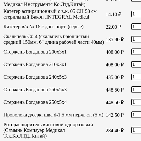
Медикал Инструментс Ко.Лтд,Китай)
Катетер аспирационный с в.к. 05 СН 53 см
14.10
₽
стерильный Вакон .INTEGRAL Medical
Катетер в/в № 16 с доп. порт. (серые)
22.00
₽
Скальпель Сб-4 (скальпель брюшистый
135.90
₽
средний 150мм, 6" длина рабочей части 40мм)
Стержень Богданова 200х3х1
408.00
₽
Стержень Богданова 210х3х1
408.00
₽
Стержень Богданова 240х5х3
435.00
₽
Стержень Богданова 250х5х3
448.50
₽
Стержень Богданова 250х5х4
448.50
₽
Проволока д/серк. шва d-1,5 мм нерж. ст. (5 м)
142.50
₽
Роторасширитель винтовой одноразовый
(Сямынь Компауэр Медикал
284.40
₽
Тек.Ко.ЛТД,.Китай)