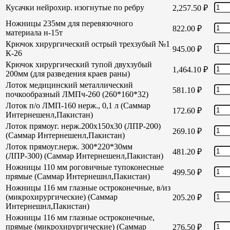
Кусачки нейрохир. изогнутые по ребру
2,257.50
₽
Ножницы 235мм для перевязочного
822.00
₽
материала н-15т
Крючок хирургический острый трехзубый №1
945.00
₽
К-26
Крючок хирургический тупой двухзубый
1,464.10
₽
200мм (для разведения краев раны)
Лоток медицинский металлический
581.10
₽
почкообразный ЛМПч-260 (260*160*32)
Лоток п/о ЛМП-160 нерж., 0,1 л (Саммар
172.60
₽
Интернешенл,Пакистан)
Лоток прямоуг. нерж.200х150х30 (ЛПР-200)
269.10
₽
(Саммар Интернешенл,Пакистан)
Лоток прямоуг.нерж. 300*220*30мм
481.20
₽
(ЛПР-300) (Саммар Интернешенл,Пакистан)
Ножницы 110 мм роговичные тупоконесные
499.50
₽
прямые (Саммар Интернешнл,Пакистан)
Ножницы 116 мм глазные остроконечные, в/из
(микрохирургические) (Саммар
205.20
₽
Интернешнл,Пакистан)
Ножницы 116 мм глазные остроконечные,
прямые (микрохирургические) (Саммар
276.50
₽