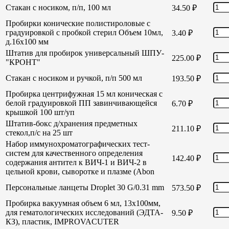
Стакан с носиком, п/п, 100 мл
34.50
₽
Пробирки конические полистироловые с
градуировкой с пробкой стерил Объем 10мл,
3.40
₽
д.16х100 мм
Штатив для пробирок универсальный ШПУ-
225.00
₽
"КРОНТ"
Стакан с носиком и ручкой, п/п 500 мл
193.50
₽
Пробирка центрифужная 15 мл коническая с
белой градуировкой ПП завинчивающейся
6.70
₽
крышкой 100 шт/уп
Штатив-бокс д/хранения предметных
211.10
₽
стекол,п/с на 25 шт
Набор иммунохроматографических тест-
систем для качественного определения
142.40
₽
содержания антител к ВИЧ-1 и ВИЧ-2 в
цельной крови, сыворотке и плазме (Abon
Персональные ланцеты Droplet 30 G/0.31 mm
573.50
₽
Пробирка вакуумная объем 6 мл, 13х100мм,
для гематологических исследований (ЭДТА-
9.50
₽
КЗ), пластик, IMPROVACUTER