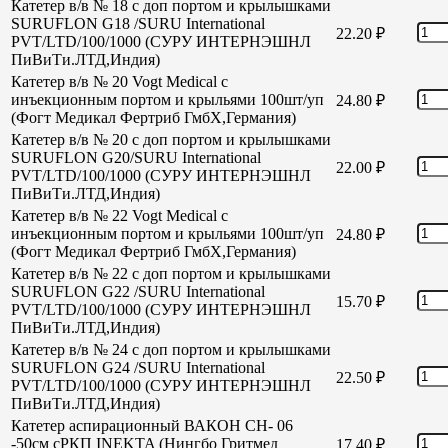
Катетер в/в № 18 с доп портом и крылышками
SURUFLON G18 /SURU International
22.20
₽
PVT/LTD/100/1000 (СУРУ ИНТЕРНЭШНЛ
ПиВиТи.ЛТД,Индия)
Катетер в/в № 20 Vogt Medical с
инъекционным портом и крыльями 100шт/уп
24.80
₽
(Фогт Медикал Фертриб ГмбХ,Германия)
Катетер в/в № 20 с доп портом и крылышками
SURUFLON G20/SURU International
22.00
₽
PVT/LTD/100/1000 (СУРУ ИНТЕРНЭШНЛ
ПиВиТи.ЛТД,Индия)
Катетер в/в № 22 Vogt Medical с
инъекционным портом и крыльями 100шт/уп
24.80
₽
(Фогт Медикал Фертриб ГмбХ,Германия)
Катетер в/в № 22 с доп портом и крылышками
SURUFLON G22 /SURU International
15.70
₽
PVT/LTD/100/1000 (СУРУ ИНТЕРНЭШНЛ
ПиВиТи.ЛТД,Индия)
Катетер в/в № 24 с доп портом и крылышками
SURUFLON G24 /SURU International
22.50
₽
PVT/LTD/100/1000 (СУРУ ИНТЕРНЭШНЛ
ПиВиТи.ЛТД,Индия)
Катетер аспирационный ВАКОН СН- 06
-50см сРКП INEKTA (Нингбо Гритмед
17.40
₽