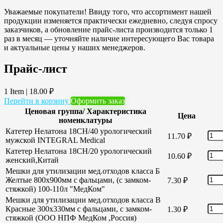
Уважаемые покупатели! Ввиду того, что ассортимент нашей
продукции изменяется практически ежедневно, следуя спросу
заказчиков, а обновление прайс-листа производится только 1
раз в месяц — уточняйте наличие интересующего Вас товара
и актуальные цены у наших менеджеров.
Прайс-лист
1 Item
|
18.00
₽
Перейти в корзину
Оформить заказ
Ценовая группа/ Характеристика
Цена
номенклатуры
Катетер Нелатона 18CH/40 урологический
11.70
₽
мужской INTEGRAL Medical
Катетер Нелатона 18CH/20 урологический
10.60
₽
женский,Китай
Мешки для утилизации мед.отходов класса Б
Желтые 800х900мм с фальцами, (с замком-
7.30
₽
стяжкой) 100-110л "МедКом"
Мешки для утилизации мед.отходов класса В
Красные 300х330мм с фальцами, с замком-
1.30
₽
стяжкой (ООО НПФ МедКом ,Россия)