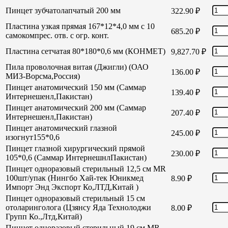
Пинцет зубчатолапчатый 200 мм
322.90
₽
Пластина узкая прямая 167*12*4,0 мм с 10
685.20
₽
самокомпрес. отв. с огр. конт.
Пластина сетчатая 80*180*0,6 мм (КОНМЕТ)
9,827.70
₽
Пила проволочная витая (Джигли) (ОАО
136.00
₽
МИЗ-Ворсма,Россия)
Пинцет анатомический 150 мм (Саммар
139.40
₽
Интернешенл,Пакистан)
Пинцет анатомический 200 мм (Саммар
207.40
₽
Интернешенл,Пакистан)
Пинцет анатомический глазной
245.00
₽
изогнут155*0,6
Пинцет глазной хирургический прямой
230.00
₽
105*0,6 (Саммар ИнтернешнлПакистан)
Пинцет одноразовый стерильный 12,5 см MR
100шт/упак (Нингбо Хай-тек Юникмед
8.90
₽
Импорт Энд Экспорт Ко,ЛТД,Китай )
Пинцет одноразовый стерильный 15 см
отоларинголога (Цзянсу Яда Технолоджи
8.00
₽
Групп Ко.,Лтд,Китай)
Пинцет одноразовый стерильный 19 см MR