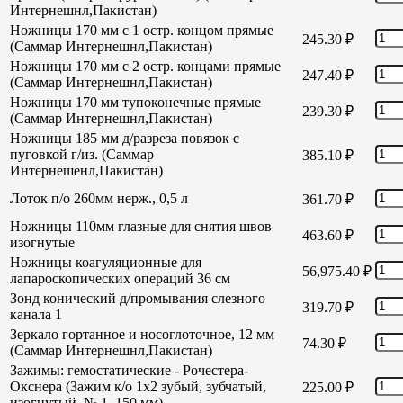
Интернешнл,Пакистан)
Ножницы 170 мм с 1 остр. концом прямые
245.30
₽
(Саммар Интернешнл,Пакистан)
Ножницы 170 мм с 2 остр. концами прямые
247.40
₽
(Саммар Интернешнл,Пакистан)
Ножницы 170 мм тупоконечные прямые
239.30
₽
(Саммар Интернешнл,Пакистан)
Ножницы 185 мм д/разреза повязок с
пуговкой г/из. (Саммар
385.10
₽
Интернешенл,Пакистан)
Лоток п/о 260мм нерж., 0,5 л
361.70
₽
Ножницы 110мм глазные для снятия швов
463.60
₽
изогнутые
Ножницы коагуляционные для
56,975.40
₽
лапароскопических операций 36 см
Зонд конический д/промывания слезного
319.70
₽
канала 1
Зеркало гортанное и носоглоточное, 12 мм
74.30
₽
(Саммар Интернешнл,Пакистан)
Зажимы: гемостатические - Рочестера-
Окснера (Зажим к/о 1х2 зубый, зубчатый,
225.00
₽
изогнутый, № 1, 150 мм)