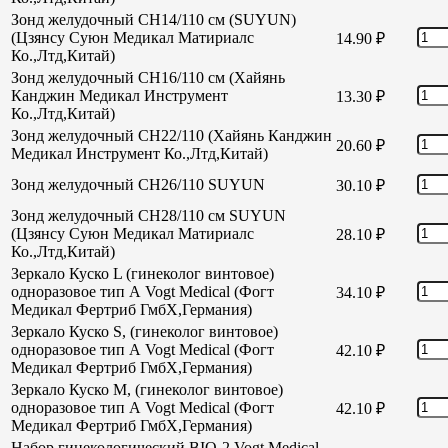
Зонд желудочный CH14/110 см (SUYUN)
(Цзянсу Суюн Медикал Матириалс
14.90
₽
Ко.,Лтд,Китай)
Зонд желудочный CH16/110 см (Хайянь
Канджин Медикал Инструмент
13.30
₽
Ко.,Лтд,Китай)
Зонд желудочный СН22/110 (Хайянь Канджин
20.60
₽
Медикал Инструмент Ко.,Лтд,Китай)
Зонд желудочный СН26/110 SUYUN
30.10
₽
Зонд желудочный СН28/110 см SUYUN
(Цзянсу Суюн Медикал Матириалс
28.10
₽
Ко.,Лтд,Китай)
Зеркало Куско L (гинеколог винтовое)
одноразовое тип А Vogt Medical (Фогт
34.10
₽
Медикал Фертриб ГмбХ,Германия)
Зеркало Куско S, (гинеколог винтовое)
одноразовое тип А Vogt Medical (Фогт
42.10
₽
Медикал Фертриб ГмбХ,Германия)
Зеркало Куско М, (гинеколог винтовое)
одноразовое тип А Vogt Medical (Фогт
42.10
₽
Медикал Фертриб ГмбХ,Германия)
Набор гинекологический BIO-2 Vogt Medical