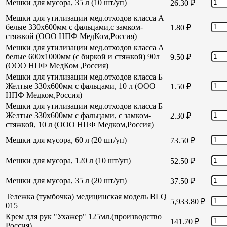
Мешки для мусора, 35 л (10 шт/уп)
26.30
₽
Мешки для утилизации мед.отходов класса А
белые 330х600мм с фальцами,с замком-
1.80
₽
стяжкой (ООО НПФ МедКом,Россия)
Мешки для утилизации мед.отходов класса А
белые 600х1000мм (с биркой и стяжкой) 90л
9.50
₽
(ООО НПФ МедКом ,Россия)
Мешки для утилизации мед.отходов класса Б
Желтые 330х600мм с фальцами, 10 л (ООО
1.50
₽
НПФ Медком,Россия)
Мешки для утилизации мед.отходов класса Б
Желтые 330х600мм с фальцами, с замком-
2.30
₽
стяжкой, 10 л (ООО НПФ Медком,Россия)
Мешки для мусора, 60 л (20 шт/уп)
73.50
₽
Мешки для мусора, 120 л (10 шт/уп)
52.50
₽
Мешки для мусора, 35 л (20 шт/уп)
37.50
₽
Тележка (тумбочка) медицинская модель BLQ
5,933.80
₽
015
Крем для рук "Ухажер" 125мл.(производство
141.70
₽
Россия)