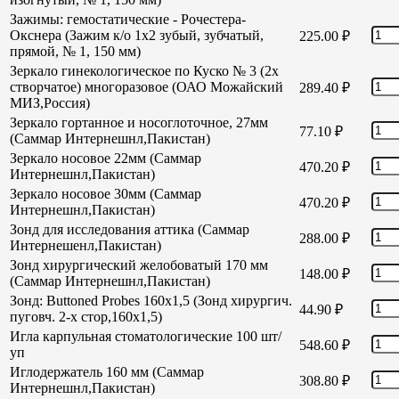
Зажимы: гемостатические - Рочестера-
Окснера (Зажим к/о 1х2 зубый, зубчатый,
225.00
₽
прямой, № 1, 150 мм)
Зеркало гинекологическое по Куско № 3 (2х
створчатое) многоразовое (ОАО Можайский
289.40
₽
МИЗ,Россия)
Зеркало гортанное и носоглоточное, 27мм
77.10
₽
(Саммар Интернешнл,Пакистан)
Зеркало носовое 22мм (Саммар
470.20
₽
Интернешнл,Пакистан)
Зеркало носовое 30мм (Саммар
470.20
₽
Интернешнл,Пакистан)
Зонд для исследования аттика (Саммар
288.00
₽
Интернешенл,Пакистан)
Зонд хирургический желобоватый 170 мм
148.00
₽
(Саммар Интернешнл,Пакистан)
Зонд: Buttoned Probes 160х1,5 (Зонд хирургич.
44.90
₽
пуговч. 2-х стор,160х1,5)
Игла карпульная стоматологические 100 шт/
548.60
₽
уп
Иглодержатель 160 мм (Саммар
308.80
₽
Интернешнл,Пакистан)