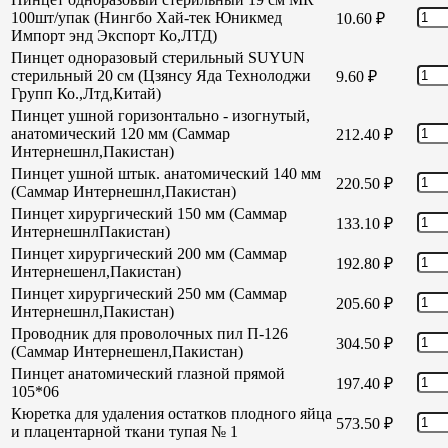
100шт/упак (Нингбо Хай-тек Юникмед
10.60
₽
Импорт энд Экспорт Ко,ЛТД)
Пинцет одноразовый стерильный SUYUN
стерильный 20 см (Цзянсу Яда Технолоджи
9.60
₽
Групп Ко.,Лтд,Китай)
Пинцет ушной горизонтально - изогнутый,
анатомический 120 мм (Саммар
212.40
₽
Интернешнл,Пакистан)
Пинцет ушной штык. анатомический 140 мм
220.50
₽
(Саммар Интернешнл,Пакистан)
Пинцет хирургический 150 мм (Саммар
133.10
₽
ИнтернешнлПакистан)
Пинцет хирургический 200 мм (Саммар
192.80
₽
Интернешенл,Пакистан)
Пинцет хирургический 250 мм (Саммар
205.60
₽
Интернешнл,Пакистан)
Проводник для проволочных пил П-126
304.50
₽
(Саммар Интернешенл,Пакистан)
Пинцет анатомический глазной прямой
197.40
₽
105*06
Кюретка для удаления остатков плодного яйца
573.50
₽
и плацентарной ткани тупая № 1