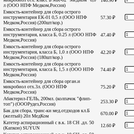
146.90
₽
л (ООО НПФ Медком,Россия)
Емкость-контейнер для сбора острого
инструментария ЕК-01 0,5 л (ООО НПФ
57.30
₽
Медком,Россия) (200шт/кор.)
Емкость-контейнер для сбора острого
инструментария, класса Б, 0.25 л (ООО НПФ
47.40
₽
Медком,Россия)
Емкость-контейнер для сбора острого
инструментария, класса Б, 1,0 л (ООО НПФ
42.20
₽
Медком,Россия) (180шт/кор.)
Емкость-контейнер для сбора острого
инструментария, класса Б, 1,5 л (ООО НПФ
74.40
₽
Медком,Россия)
Емкость-контейнер для сбора орган.и
микробиол отх.3л. (ООО НПФ
75.20
₽
Медком,Россия)
Абактерил-ГЕЛЬ, 200мл. (колпачок "флип-
253.30
₽
топ") (ОООРудез,Россия)
Бак для сбора, транс-ки мед.отдходов кл.Б
670.00
₽
(желтый) 20л МедКом
Катетер аспирационный с в.к. 18 СН .дл. 50
12.60
₽
(Капкон) SUYUN