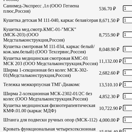
Санимед-Экспресс ,1л (ООО Гегиена
536.70
₽
плюс,Россия)
Кушетка детская М 111-040, каркас белая/серая
8,671.50
₽
Кушетка мед.смотр.КМС-01-"МСК"
(МСК-203) (ООО
8,755.90
₽
Медстальконструкция,Россия)
Кушетка смотровая М 111-034, каркас белый/
8,048.90
₽
кож.зам.белый) (ООО Техсервис,Россия)
Кушетка медицинская смотровая КМС-01
11,132.00
₽
МСК 203 (ООО Медстальконструкция,Россия)
Ширма 1-секционная без колес МСК-302-
2,682.60
₽
01(Медстальконструкция,Россия)
Тележка межкорпусная ТМГ-Диакомс
13,510.10
₽
Ширма 2-хсекционная МСК-2302-01/2С без
4,852.30
₽
колес (ООО Медтальконструкция.Россия)
Кушетка медицинская физиотерапевтическая
10,722.90
₽
КМФ.01.00 (каркас МДФ)
Штанга для подвески ручных опор (МСК-112)
4,000.00
₽
Кровать функциональная четырехсексионная
15,936.40
₽