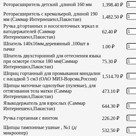
Роторасширитель детский ,длиной 160 мм
1,398.40
₽
Роторасширитель с кремальерой, длиной 190
1,482.50
₽
мм (Саммар Интернешенл,Пакистан)
Ручка д/гортанных и носоглоточных зеркал и
ватодержателей (Саммар
62.40
₽
Интернешенл,Пакистан)
Шпатель 140х16мм,деревянный ,100шт в
1.00
₽
пачке
Шпатель двухсторонний для оттеснения языка
при осмотре глотки 180 мм(Саммар
75.30
₽
Интернешнл,Пакистан)
Шприц гортанный для промывания миндалин
1,514.70
₽
с насадкой 5 см3 (ОАО МИЗ-Ворсма,Россия)
Щипцы маточные однозубые (пулевые), для
оттягивания тела матки (Саммар
473.10
₽
Интернешнл,Пакистан)
Языкодержатель для взрослых (Саммар
644.30
₽
Интернешенл,Пакистан)
Ручка гортанная с винтом
226.20
₽
Щипцы тампонные ушные , №1 (д/
532.50
₽
микроопер)