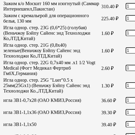
Зажим к/о Москит 160 мм изогнутый (Саммар
310.40
₽
Интернешенл,Пакистан)
Зажим с кремальерой для операционного
225.40
₽
белья, 130 мм
Игла однор. стер. 23G (0,6*25) (голубая)
(Веньчжоу Бэйпу Сайенс энд Технолоджи
1.60
₽
Ко,ЛТД,Китай)
Игла однор. стер. 21G (0,8х40)
зеленые(Веньчжоу Бэйпу Сайенс энд
1.60
₽
Технолоджи Ко,ЛТД,Китай)
Игла однор. стер. 22G 0,7х40 мм .х1 1/2 Vogt
Medical (Фогт Медикал Фертриб
2.60
₽
ГмбХ,Германия)
Игла однор. стер. 25G "Luer"0.5 х
25мм(25Gх1) (Веньчжу Бэйпу Сайенс энд
1.30
₽
Технолоджи Ко.,ЛТД,Китай)
игла 3В1-0,7х28 (ОАО КМИЗ,Россия)
36.60
₽
игла 3В1-1,1х36 (ОАО КМИЗ,Россия)
39.30
₽
игла 3В1-1,1х50
39.40
₽