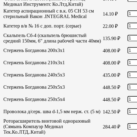
Медикал Инструментс Ко.Лтд,Китай)
Катетер аспирационный с в.к. 05 СН 53 см
14.10
₽
стерильный Вакон .INTEGRAL Medical
Катетер в/в № 16 с доп. порт. (серые)
22.00
₽
Скальпель Сб-4 (скальпель брюшистый
135.90
₽
средний 150мм, 6" длина рабочей части 40мм)
Стержень Богданова 200х3х1
408.00
₽
Стержень Богданова 210х3х1
408.00
₽
Стержень Богданова 240х5х3
435.00
₽
Стержень Богданова 250х5х3
448.50
₽
Стержень Богданова 250х5х4
448.50
₽
Проволока д/серк. шва d-1,5 мм нерж. ст. (5 м)
142.50
₽
Роторасширитель винтовой одноразовый
(Сямынь Компауэр Медикал
284.40
₽
Тек.Ко.ЛТД,.Китай)