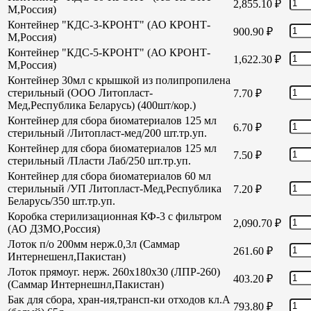
2,855.10
₽
М,Россия)
Контейнер "КДС-3-КРОНТ" (АО КРОНТ-
900.90
₽
М,Россия)
Контейнер "КДС-5-КРОНТ" (АО КРОНТ-
1,622.30
₽
М,Россия)
Контейнер 30мл с крышкой из полипропилена
стерильный (ООО Литопласт-
7.70
₽
Мед,Республика Беларусь) (400шт/кор.)
Контейнер для сбора биоматериалов 125 мл
6.70
₽
стерильный /Литопласт-мед/200 шт.тр.уп.
Контейнер для сбора биоматериалов 125 мл
7.50
₽
стерильный /Пласти Лаб/250 шт.тр.уп.
Контейнер для сбора биоматериалов 60 мл
стерильный /УП Литопласт-Мед,Республика
7.20
₽
Беларусь/350 шт.тр.уп.
Коробка стерилизационная КФ-3 с фильтром
2,090.70
₽
(АО ДЗМО,Россия)
Лоток п/о 200мм нерж.0,3л (Саммар
261.60
₽
Интернешенл,Пакистан)
Лоток прямоуг. нерж. 260х180х30 (ЛПР-260)
403.20
₽
(Саммар Интернешнл,Пакистан)
Бак для сбора, хран-ия,трансп-ки отходов кл.А
793.80
₽