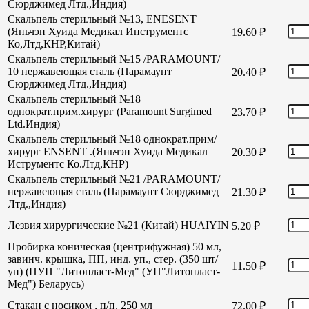
Сюрджимед Лтд.,Индия)
Скальпель стерильный №13, ENESENT
(Яньчэн Хуида Медикал Инструментс
19.60
₽
Ко,Лтд,КНР,Китай)
Скальпель стерильный №15 /PARAMOUNT/
10 нержавеющая сталь (Парамаунт
20.40
₽
Сюрджимед Лтд.,Индия)
Скальпель стерильный №18
однократ.прим.хирург (Paramount Surgimed
23.70
₽
Ltd.Индия)
Скальпель стерильный №18 однократ.прим/
хирург ENSENT .(Яньчэн Хуида Медикал
20.30
₽
Иструментс Ко.Лтд,КНР)
Скальпель стерильный №21 /PARAMOUNT/
нержавеющая сталь (Парамаунт Сюрджимед
21.30
₽
Лтд.,Индия)
Лезвия хирургические №21 (Китай) HUAIYIN
5.20
₽
Пробирка коническая (центрифужная) 50 мл,
завинч. крышка, ПП, инд. уп., стер. (350 шт/
11.50
₽
уп) (ПУП "Литопласт-Мед" (УП"Литопласт-
Мед") Беларусь)
Стакан с носиком , п/п, 250 мл
72.00
₽