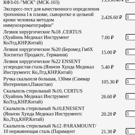
КФЗ-01-"МСК" (МСК-103)
Экспресс-тест для качественного определения
тропонина I в плазме, сыворотке и цельной
2,426.60
₽
крови человека методом
иммунохроматографии"
Лезвия хирургические №18 ,CERTUS
(Хуайинь Медикал Инструмент
7.00
₽
КоЛтд,КНР,Китай)
Лезвия хирургические №20 (Беромед ГмбХ
15.00
₽
Хоспитал Продактс, Германия)
Лезвия хирургические №22 ENSENT
углеродистая сталь (Яньчэн Хуида Медикал
5.40
₽
Инструментс Ко,Лтд,КНР,Китай)
Ручка скальпеля большая, 130мм (Саммар
105.30
₽
Интернешнл,Пакистан)
Скальпель стерильный №10, CERTUS
(Хуайинь Медикал Инструмент
26.60
₽
КоЛтд,КНР,Китай)
Скальпель стерильный №10,ENESENT
(Яньчэн Хуида Медикал Инструментс
20.20
₽
Ко,Лтд,КНР,Китай)
Скальпель стерильный №12 /PARAMOUNT/
10 нержавеющая сталь (Парамаунт
21.30
₽