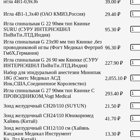
игла 4В1-0,9х36
39.00
₽
Игла 4В1-1,3х40 (ОАО КМИЗ,Россия)
29.40
₽
Игла спинальная G 22 90мм тип Квинке
SURU (СУРУ ИНТЕРНЭШНЛ
95.30
₽
ПиВиТи.ЛТД,Индия)
Игла спинальная G 23х90 мм тип Квинке ,без
проводниковой иглы (Фогт Медикал Фертриб
96.30
₽
ГмбХ,Германия)
Игла спинальная G 26 90 мм Квинке (СУРУ
227.90
₽
ИНТЕРНЭШНЛ ПиВиТи.ЛТД,Индия)
Набор для эпидуральной анестезии Минипак
18G (Смитс Медикал АСД
2,055.10
₽
Инк,США,Соединенное Королевство)
Игла спинальная G 27 90мм тип Квинке С
293.40
₽
ПРОВОДНИКОМ,Vogt Medical
Зонд желудочный СН20/110 (SUYUN)
21.50
₽
Зонд желудочный СН24/110 Юникорнмед
41.70
₽
Хайянь (Китай)
Зонд желудочный CH12/110 см (Хайянь
Канджин Медикал Инструмент
13.30
₽
Ко.,Лтд,Китай)