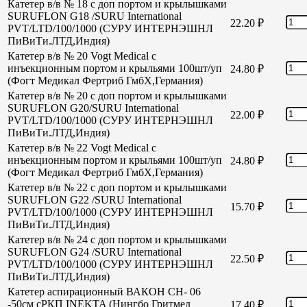
Катетер в/в № 18 с доп портом и крылышками
SURUFLON G18 /SURU International
22.20
₽
PVT/LTD/100/1000 (СУРУ ИНТЕРНЭШНЛ
ПиВиТи.ЛТД,Индия)
Катетер в/в № 20 Vogt Medical с
инъекционным портом и крыльями 100шт/уп
24.80
₽
(Фогт Медикал Фертриб ГмбХ,Германия)
Катетер в/в № 20 с доп портом и крылышками
SURUFLON G20/SURU International
22.00
₽
PVT/LTD/100/1000 (СУРУ ИНТЕРНЭШНЛ
ПиВиТи.ЛТД,Индия)
Катетер в/в № 22 Vogt Medical с
инъекционным портом и крыльями 100шт/уп
24.80
₽
(Фогт Медикал Фертриб ГмбХ,Германия)
Катетер в/в № 22 с доп портом и крылышками
SURUFLON G22 /SURU International
15.70
₽
PVT/LTD/100/1000 (СУРУ ИНТЕРНЭШНЛ
ПиВиТи.ЛТД,Индия)
Катетер в/в № 24 с доп портом и крылышками
SURUFLON G24 /SURU International
22.50
₽
PVT/LTD/100/1000 (СУРУ ИНТЕРНЭШНЛ
ПиВиТи.ЛТД,Индия)
Катетер аспирационный ВАКОН СН- 06
-50см сРКП INEKTA (Нингбо Гритмед
17.40
₽