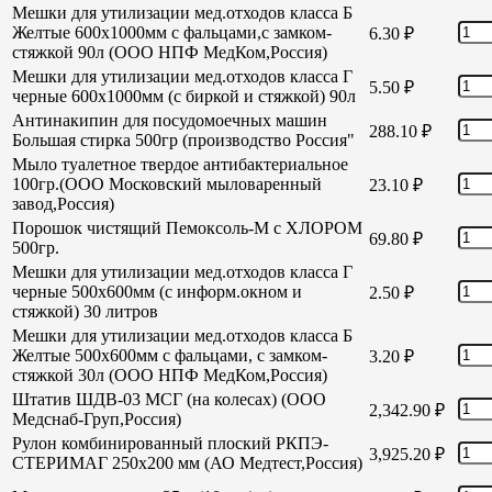
Мешки для утилизации мед.отходов класса Б
Желтые 600х1000мм с фальцами,с замком-
6.30
₽
стяжкой 90л (ООО НПФ МедКом,Россия)
Мешки для утилизации мед.отходов класса Г
5.50
₽
черные 600х1000мм (с биркой и стяжкой) 90л
Антинакипин для посудомоечных машин
288.10
₽
Большая стирка 500гр (производство Россия"
Мыло туалетное твердое антибактериальное
100гр.(ООО Московский мыловаренный
23.10
₽
завод,Россия)
Порошок чистящий Пемоксоль-М с ХЛОРОМ
69.80
₽
500гр.
Мешки для утилизации мед.отходов класса Г
черные 500х600мм (с информ.окном и
2.50
₽
стяжкой) 30 литров
Мешки для утилизации мед.отходов класса Б
Желтые 500х600мм с фальцами, с замком-
3.20
₽
стяжкой 30л (ООО НПФ МедКом,Россия)
Штатив ШДВ-03 МСГ (на колесах) (ООО
2,342.90
₽
Медснаб-Груп,Россия)
Рулон комбинированный плоский РКПЭ-
3,925.20
₽
СТЕРИМАГ 250х200 мм (АО Медтест,Россия)