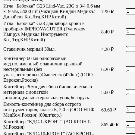
Игла "Бабочка" G23 Lind-Vac. 23G х 3/4 0,6 мм
х19 мм, /2000 шт (Чжэцзян Киндли Медикэл
7.90
₽
Дивайсиз Ко.,Лтд,КНР,Китай)
Игла "Бабочка" G23 для забора крови в
пробирку IMPROVACUTER (Гуанчжоу
8.40
₽
Импрув Медикал Инструментс
Ко.,Лтд,КНР,Китай)
Стаканчик мерный 30мл.
4.20
₽
Контейнер 60 мл одноразовый
мед.полимерный с завинчив.крышкой
нестерильный (без
6.20
₽
упак.,нестерильн.)Смоленск (450шт) (ООО
Еврокэп,Россия)
Контейнер 30мл для сбора биологического
материала с лопаткой
5.60
₽
,индивидуальн.стерильная упак,Беларусь
Емкость-контейнер для сбора острого
инструментария, класса Б, 2,0 л (ООО НПФ
69.60
₽
МедКом,Россия) (80шт/кор.)
Контейнер "КДС-1-КРОНТ" (АО КРОНТ-
865.40
₽
М,Россия)
Контейнер "КДС-10-КРОНТ" (АО КРОНТ-