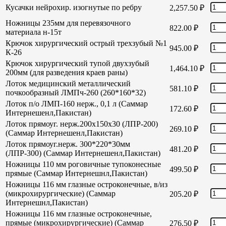
Кусачки нейрохир. изогнутые по ребру
2,257.50
₽
Ножницы 235мм для перевязочного
822.00
₽
материала н-15т
Крючок хирургический острый трехзубый №1
945.00
₽
К-26
Крючок хирургический тупой двухзубый
1,464.10
₽
200мм (для разведения краев раны)
Лоток медицинский металлический
581.10
₽
почкообразный ЛМПч-260 (260*160*32)
Лоток п/о ЛМП-160 нерж., 0,1 л (Саммар
172.60
₽
Интернешенл,Пакистан)
Лоток прямоуг. нерж.200х150х30 (ЛПР-200)
269.10
₽
(Саммар Интернешенл,Пакистан)
Лоток прямоуг.нерж. 300*220*30мм
481.20
₽
(ЛПР-300) (Саммар Интернешенл,Пакистан)
Ножницы 110 мм роговичные тупоконесные
499.50
₽
прямые (Саммар Интернешнл,Пакистан)
Ножницы 116 мм глазные остроконечные, в/из
(микрохирургические) (Саммар
205.20
₽
Интернешнл,Пакистан)
Ножницы 116 мм глазные остроконечные,
прямые (микрохирургические) (Саммар
276.50
₽