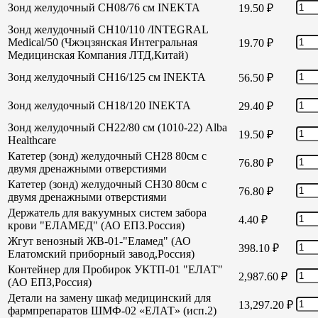
Зонд желудочный СН08/76 см INEKTA
19.50
₽
Зонд желудочный СН10/110 /INTEGRAL
Medical/50 (Чжэцзянская Интегральная
19.70
₽
Медицинская Компания ЛТД,Китай)
Зонд желудочный СН16/125 см INEKTA
56.50
₽
Зонд желудочный СН18/120 INEKTA
29.40
₽
Зонд желудочный СН22/80 см (1010-22) Alba
19.50
₽
Healthcare
Катетер (зонд) желудочный СН28 80см с
76.80
₽
двумя дренажными отверстиями
Катетер (зонд) желудочный СН30 80см с
76.80
₽
двумя дренажными отверстиями
Держатель для вакуумных систем забора
4.40
₽
крови "ЕЛАМЕД" (АО ЕПЗ.Россия)
Жгут венозный ЖВ-01-"Еламед" (АО
398.10
₽
Елатомский приборный завод,Россия)
Контейнер для Пробирок УКТП-01 "ЕЛАТ"
2,987.60
₽
(АО ЕПЗ,Россия)
Детали на замену шкаф медицинский для
13,297.20
₽
фармпрепаратов ШМФ-02 «ЕЛАТ» (исп.2)