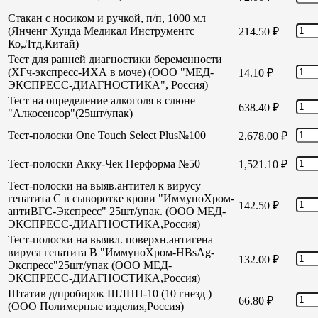
Стакан с носиком и ручкой, п/п, 1000 мл
(Янченг Хуида Медикал Инструментс
214.50
₽
Ко,Лтд,Китай)
Тест для ранней диагностики беременности
(ХГч-экспресс-ИХА в моче) (ООО "МЕД-
14.10
₽
ЭКСПРЕСС-ДИАГНОСТИКА", Россия)
Тест на определение алкоголя в слюне
638.40
₽
"Алкосенсор"(25шт/упак)
Тест-полоски One Touch Select Plus№100
2,678.00
₽
Тест-полоски Акку-Чек Перформа №50
1,521.10
₽
Тест-полоски на выяв.антител к вирусу
гепатита С в сыворотке крови "ИммуноХром-
142.50
₽
антиВГС-Экспресс" 25шт/упак. (ООО МЕД-
ЭКСПРЕСС-ДИАГНОСТИКА,Россия)
Тест-полоски на выявл. поверхн.антигена
вируса гепатита В "ИммуноХром-HBsAg-
132.00
₽
Экспресс"25шт/упак (ООО МЕД-
ЭКСПРЕСС-ДИАГНОСТИКА,Россия)
Штатив д/пробирок ШЛПП-10 (10 гнезд )
66.80
₽
(ООО Полимерные изделия,Россия)