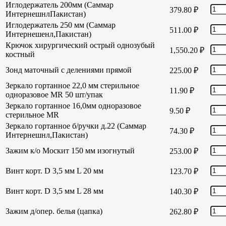
Иглодержатель 200мм (Саммар
379.80
₽
ИнтернешнлПакистан)
Иглодержатель 250 мм (Саммар
511.00
₽
Интернешенл,Пакистан)
Крючок хирургический острый однозубый
1,550.20
₽
костный
Зонд маточный с делениями прямой
225.00
₽
Зеркало гортанное 22,0 мм стерильное
11.90
₽
одноразовое MR 50 шт/упак
Зеркало гортанное 16,0мм одноразовое
9.50
₽
стерильное MR
Зеркало гортанное б/ручки д.22 (Саммар
74.30
₽
Интернешнл,Пакистан)
Зажим к/о Москит 150 мм изогнутый
253.00
₽
Винт корт. D 3,5 мм L 20 мм
123.70
₽
Винт корт. D 3,5 мм L 28 мм
140.30
₽
Зажим д/опер. белья (цапка)
262.80
₽