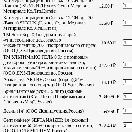
Катетер аспирационный с в.к. 10 СН .дл. 50
(Капкон) SUYUN (Цзянсу Суюн Медикал
12.60
₽
Матириалс Ко,Лтд,Китай)
Катетер аспирационный с в.к. 12 СН .дл. 50
(Вакон) SUYUN (Цзянсу Суюн Медикал
12.90
₽
Матириалс Ко.,Лтд,Китай)
TM SmartSept 0,1л с дозаторм-спрей
-универсальное дез.средство
110.60
₽
кож.антисептик(70% изопропилового спирта)
(ООО ДХЗ-Производство, Россия)
TM УЛЬТИМАКС ГЕЛЬ 0,9л с помповым
дозатором - универсальное дез.средство,
347.60
₽
кож.антисептик(70% изопропилового спирта)
(ООО ДХЗ-Производство, Россия)
Абактерил-АКТИВ, 50 мл. (спрей)(64%
114.10
₽
изопропилового спирта) (ОООРудез,Россия)
Бриллиантовые руки-2 5 литр (кожный
антисептик) (ЗАО Центр Профилактики
3,349.50
₽
"Гигиена -Мед",Россия)
Дезин (1л) (ООО Дезиндустрия,Россия)
1,699.90
₽
Септанайзер/ SEPTANAIZER 1л (кожный
антисептик 65-69% изопропилового спирта)
322.40
₽
(ООО ПОЛИМЕРИУМ,Россия)