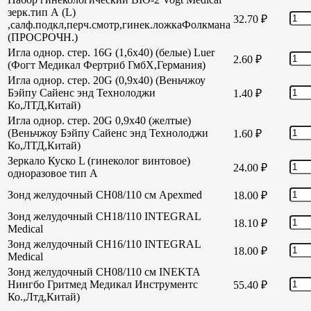
зерк.тип А (L)
32.70
₽
,салф.подкл,перч.смотр,гинек.ложкаФолкмана
(ПРОСРОЧН.)
Игла однор. стер. 16G (1,6х40) (белые) Luer
2.60
₽
(Фогт Медикал Фертриб ГмбХ,Германия)
Игла однор. стер. 20G (0,9х40) (Веньчжоу
Бэйпу Сайенс энд Технолоджи
1.40
₽
Ко,ЛТД,Китай)
Игла однор. стер. 20G 0,9х40 (желтые)
(Веньчжоу Бэйпу Сайенс энд Технолоджи
1.60
₽
Ко,ЛТД,Китай)
Зеркало Куско L (гинеколог винтовое)
24.00
₽
одноразовое тип А
Зонд желудочный СН08/110 см Apexmed
18.00
₽
Зонд желудочный СН18/110 INTEGRAL
18.10
₽
Medical
Зонд желудочный СН16/110 INTEGRAL
18.00
₽
Medical
Зонд желудочный СН08/110 см INEKTA
Нингбо Гритмед Медикал Инструментс
55.40
₽
Ко.,Лтд,Китай)