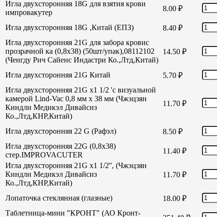
Игла двухсторонняя 18G для взятия крови
8.00
₽
импровакутер
Игла двухсторонняя 18G ,Китай (ЕПЗ)
8.40
₽
Игла двухсторонняя 21G для забора кровис
прозрачной ка (0,8х38) (50шт/упак),08112102
14.50
₽
(Ченгду Рич Сайенс Индастри Ко.,Лтд,Китай)
Игла двухсторонняя 21G Китай
5.70
₽
Игла двухсторонняя 21G х1 1/2 'с визуальной
камерой Lind-Vac 0,8 мм х 38 мм (Чжэцзян
11.70
₽
Киндли Медикэл Дивайсиз
Ко.,Лтд,КНР,Китай)
Игла двухсторонняя 22 G (Рафэл)
8.50
₽
Игла двухсторонняя 22G (0,8х38)
11.40
₽
стер.IMPROVACUTER
Игла двухсторонняя 21G х1 1/2'', (Чжэцзян
Киндли Медикэл Дивайсиз
11.70
₽
Ко.,Лтд,КНР,Китай)
Лопаточка стеклянная (глазные)
18.00
₽
Таблетница-мини "КРОНТ" (АО Кронт-