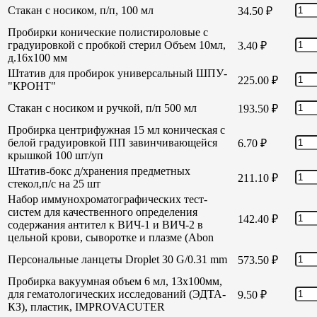
Стакан с носиком, п/п, 100 мл
34.50
₽
Пробирки конические полистироловые с
градуировкой с пробкой стерил Объем 10мл,
3.40
₽
д.16х100 мм
Штатив для пробирок универсальный ШПУ-
225.00
₽
"КРОНТ"
Стакан с носиком и ручкой, п/п 500 мл
193.50
₽
Пробирка центрифужная 15 мл коническая с
белой градуировкой ПП завинчивающейся
6.70
₽
крышкой 100 шт/уп
Штатив-бокс д/хранения предметных
211.10
₽
стекол,п/с на 25 шт
Набор иммунохроматографических тест-
систем для качественного определения
142.40
₽
содержания антител к ВИЧ-1 и ВИЧ-2 в
цельной крови, сыворотке и плазме (Abon
Персональные ланцеты Droplet 30 G/0.31 mm
573.50
₽
Пробирка вакуумная объем 6 мл, 13х100мм,
для гематологических исследований (ЭДТА-
9.50
₽
КЗ), пластик, IMPROVACUTER