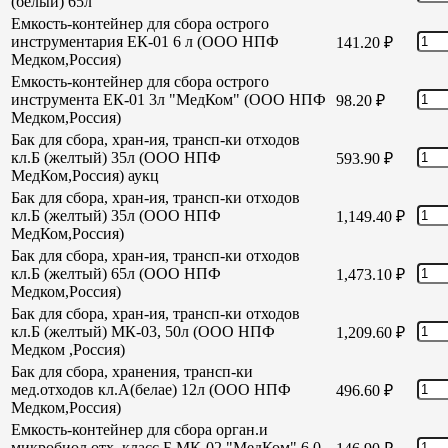
(белый) 65л
Емкость-контейнер для сбора острого
инструментария ЕК-01 6 л (ООО НПФ
141.20
₽
Медком,Россия)
Емкость-контейнер для сбора острого
инструмента ЕК-01 3л "МедКом" (ООО НПФ
98.20
₽
Медком,Россия)
Бак для сбора, хран-ия, трансп-ки отходов
кл.Б (желтый) 35л (ООО НПФ
593.90
₽
МедКом,Россия) аукц
Бак для сбора, хран-ия, трансп-ки отходов
кл.Б (желтый) 35л (ООО НПФ
1,149.40
₽
МедКом,Россия)
Бак для сбора, хран-ия, трансп-ки отходов
кл.Б (желтый) 65л (ООО НПФ
1,473.10
₽
Медком,Россия)
Бак для сбора, хран-ия, трансп-ки отходов
кл.Б (желтый) МК-03, 50л (ООО НПФ
1,209.60
₽
Медком ,Россия)
Бак для сбора, хранения, трансп-ки
мед.отходов кл.А(белае) 12л (ООО НПФ
496.60
₽
Медком,Россия)
Емкость-контейнер для сбора орган.и
микробиол отх. класс Б МК-02 "МедКом" 6,0