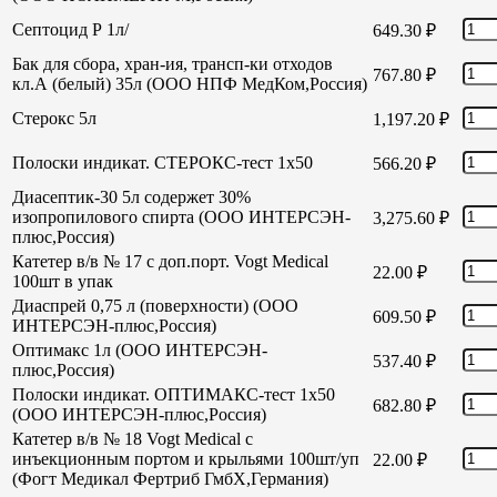
Септоцид Р 1л/
649.30
₽
Бак для сбора, хран-ия, трансп-ки отходов
767.80
₽
кл.А (белый) 35л (ООО НПФ МедКом,Россия)
Стерокс 5л
1,197.20
₽
Полоски индикат. СТЕРОКС-тест 1х50
566.20
₽
Диасептик-30 5л содержет 30%
изопропилового спирта (ООО ИНТЕРСЭН-
3,275.60
₽
плюс,Россия)
Катетер в/в № 17 с доп.порт. Vogt Medical
22.00
₽
100шт в упак
Диаспрей 0,75 л (поверхности) (ООО
609.50
₽
ИНТЕРСЭН-плюс,Россия)
Оптимакс 1л (ООО ИНТЕРСЭН-
537.40
₽
плюс,Россия)
Полоски индикат. ОПТИМАКС-тест 1х50
682.80
₽
(ООО ИНТЕРСЭН-плюс,Россия)
Катетер в/в № 18 Vogt Medical с
инъекционным портом и крыльями 100шт/уп
22.00
₽
(Фогт Медикал Фертриб ГмбХ,Германия)