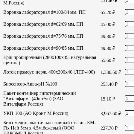
251.40
₽
М,Россия)
Воронка лабораторная d=100/84 мм, ПП
65.20
₽
Воронка лабораторная d=62/69 мм, ПП
45.00
₽
Воронка лабораторная d=75/76 мм, ПП
49.80
₽
Воронка лабораторная d=90/85 мм, ПП
49.80
₽
Ерш пробирочный (280х100х35, натуральная
55.60
₽
щетина)
Лоток прямоуг. нерж. 400х300х40 (ЛПР-400)
1,336.50
₽
Биосенсор-Аква-рН №100
253.40
₽
Пакет-контейнер гипотермический
"Виталфарм" (40шт/уп) (ЗАО
15.10
₽
Виталфарм,Россия)
УКП-100 (АО Кронт-М,Россия)
3,967.60
₽
Бинт медиц.эластич.когезивный стягив. EM-
Fix Haft 5см х 4,5м,бежевый (ООО
227.70
₽
ЕВРОМЕД,Россия)