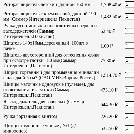
Роторасширитель детский ,длиной 160 мм
1,398.40
₽
Роторасширитель с кремальерой, длиной 190
1,482.50
₽
мм (Саммар Интернешенл,Пакистан)
Ручка д/гортанных и носоглоточных зеркал и
ватодержателей (Саммар
62.40
₽
Интернешенл,Пакистан)
Шпатель 140х16мм,деревянный ,100шт в
1.00
₽
пачке
Шпатель двухсторонний для оттеснения языка
при осмотре глотки 180 мм(Саммар
75.30
₽
Интернешнл,Пакистан)
Шприц гортанный для промывания миндалин
1,514.70
₽
с насадкой 5 см3 (ОАО МИЗ-Ворсма,Россия)
Щипцы маточные однозубые (пулевые), для
оттягивания тела матки (Саммар
473.10
₽
Интернешнл,Пакистан)
Языкодержатель для взрослых (Саммар
644.30
₽
Интернешенл,Пакистан)
Ручка гортанная с винтом
226.20
₽
Щипцы тампонные ушные , №1 (д/
532.50
₽
микроопер)