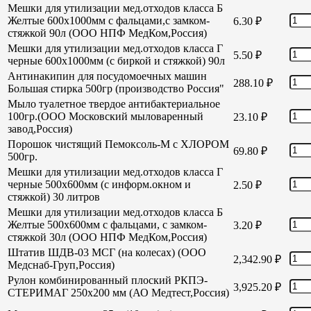
Мешки для утилизации мед.отходов класса Б
Желтые 600х1000мм с фальцами,с замком-
6.30
₽
стяжкой 90л (ООО НПФ МедКом,Россия)
Мешки для утилизации мед.отходов класса Г
5.50
₽
черные 600х1000мм (с биркой и стяжкой) 90л
Антинакипин для посудомоечных машин
288.10
₽
Большая стирка 500гр (производство Россия"
Мыло туалетное твердое антибактериальное
100гр.(ООО Московский мыловаренный
23.10
₽
завод,Россия)
Порошок чистящий Пемоксоль-М с ХЛОРОМ
69.80
₽
500гр.
Мешки для утилизации мед.отходов класса Г
черные 500х600мм (с информ.окном и
2.50
₽
стяжкой) 30 литров
Мешки для утилизации мед.отходов класса Б
Желтые 500х600мм с фальцами, с замком-
3.20
₽
стяжкой 30л (ООО НПФ МедКом,Россия)
Штатив ШДВ-03 МСГ (на колесах) (ООО
2,342.90
₽
Медснаб-Груп,Россия)
Рулон комбинированный плоский РКПЭ-
3,925.20
₽
СТЕРИМАГ 250х200 мм (АО Медтест,Россия)