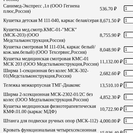
Санимед-Экспресс ,1л (ООО Гегиена
536.70
₽
плюс,Россия)
Кушетка детская М 111-040, каркас белая/серая
8,671.50
₽
Кушетка мед.смотр.КМС-01-"МСК"
(МСК-203) (ООО
8,755.90
₽
Медстальконструкция,Россия)
Кушетка смотровая М 111-034, каркас белый/
8,048.90
₽
кож.зам.белый) (ООО Техсервис,Россия)
Кушетка медицинская смотровая КМС-01
11,132.00
₽
МСК 203 (ООО Медстальконструкция,Россия)
Ширма 1-секционная без колес МСК-302-
2,682.60
₽
01(Медстальконструкция,Россия)
Тележка межкорпусная ТМГ-Диакомс
13,510.10
₽
Ширма 2-хсекционная МСК-2302-01/2С без
4,852.30
₽
колес (ООО Медтальконструкция.Россия)
Кушетка медицинская физиотерапевтическая
10,722.90
₽
КМФ.01.00 (каркас МДФ)
Штанга для подвески ручных опор (МСК-112)
4,000.00
₽
Кровать функциональная четырехсексионная
15,936.40
₽