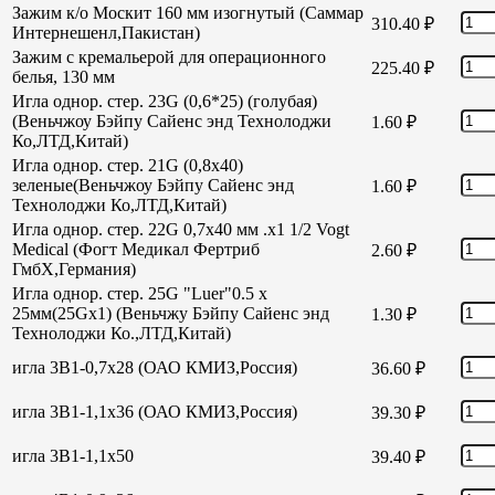
Зажим к/о Москит 160 мм изогнутый (Саммар
310.40
₽
Интернешенл,Пакистан)
Зажим с кремальерой для операционного
225.40
₽
белья, 130 мм
Игла однор. стер. 23G (0,6*25) (голубая)
(Веньчжоу Бэйпу Сайенс энд Технолоджи
1.60
₽
Ко,ЛТД,Китай)
Игла однор. стер. 21G (0,8х40)
зеленые(Веньчжоу Бэйпу Сайенс энд
1.60
₽
Технолоджи Ко,ЛТД,Китай)
Игла однор. стер. 22G 0,7х40 мм .х1 1/2 Vogt
Medical (Фогт Медикал Фертриб
2.60
₽
ГмбХ,Германия)
Игла однор. стер. 25G "Luer"0.5 х
25мм(25Gх1) (Веньчжу Бэйпу Сайенс энд
1.30
₽
Технолоджи Ко.,ЛТД,Китай)
игла 3В1-0,7х28 (ОАО КМИЗ,Россия)
36.60
₽
игла 3В1-1,1х36 (ОАО КМИЗ,Россия)
39.30
₽
игла 3В1-1,1х50
39.40
₽