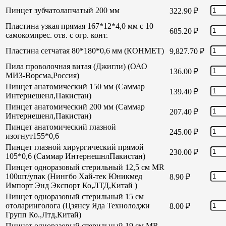
Пинцет зубчатолапчатый 200 мм
322.90
₽
Пластина узкая прямая 167*12*4,0 мм с 10
685.20
₽
самокомпрес. отв. с огр. конт.
Пластина сетчатая 80*180*0,6 мм (КОНМЕТ)
9,827.70
₽
Пила проволочная витая (Джигли) (ОАО
136.00
₽
МИЗ-Ворсма,Россия)
Пинцет анатомический 150 мм (Саммар
139.40
₽
Интернешенл,Пакистан)
Пинцет анатомический 200 мм (Саммар
207.40
₽
Интернешенл,Пакистан)
Пинцет анатомический глазной
245.00
₽
изогнут155*0,6
Пинцет глазной хирургический прямой
230.00
₽
105*0,6 (Саммар ИнтернешнлПакистан)
Пинцет одноразовый стерильный 12,5 см MR
100шт/упак (Нингбо Хай-тек Юникмед
8.90
₽
Импорт Энд Экспорт Ко,ЛТД,Китай )
Пинцет одноразовый стерильный 15 см
отоларинголога (Цзянсу Яда Технолоджи
8.00
₽
Групп Ко.,Лтд,Китай)
Пинцет одноразовый стерильный 19 см MR