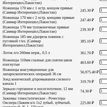
Интернешнл,Пакистан)
Ножницы 170 мм с 1 остр. концом прямые
245.30
₽
(Саммар Интернешнл,Пакистан)
Ножницы 170 мм с 2 остр. концами прямые
247.40
₽
(Саммар Интернешнл,Пакистан)
Ножницы 170 мм тупоконечные прямые
239.30
₽
(Саммар Интернешнл,Пакистан)
Ножницы 185 мм д/разреза повязок с
пуговкой г/из. (Саммар
385.10
₽
Интернешенл,Пакистан)
Лоток п/о 260мм нерж., 0,5 л
361.70
₽
Ножницы 110мм глазные для снятия швов
463.60
₽
изогнутые
Ножницы коагуляционные для
56,975.40
₽
лапароскопических операций 36 см
Зонд конический д/промывания слезного
319.70
₽
канала 1
Зеркало гортанное и носоглоточное, 12 мм
74.30
₽
(Саммар Интернешнл,Пакистан)
Зажимы: гемостатические - Рочестера-
Окснера (Зажим к/о 1х2 зубый, зубчатый,
225.00
₽
изогнутый, № 1, 150 мм)