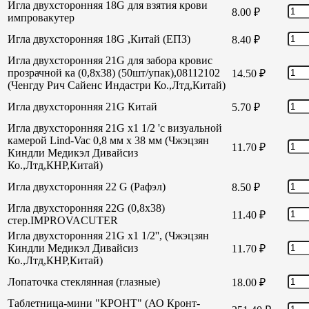
Игла двухсторонняя 18G для взятия крови
8.00
₽
импровакутер
Игла двухсторонняя 18G ,Китай (ЕПЗ)
8.40
₽
Игла двухсторонняя 21G для забора кровис
прозрачной ка (0,8х38) (50шт/упак),08112102
14.50
₽
(Ченгду Рич Сайенс Индастри Ко.,Лтд,Китай)
Игла двухсторонняя 21G Китай
5.70
₽
Игла двухсторонняя 21G х1 1/2 'с визуальной
камерой Lind-Vac 0,8 мм х 38 мм (Чжэцзян
11.70
₽
Киндли Медикэл Дивайсиз
Ко.,Лтд,КНР,Китай)
Игла двухсторонняя 22 G (Рафэл)
8.50
₽
Игла двухсторонняя 22G (0,8х38)
11.40
₽
стер.IMPROVACUTER
Игла двухсторонняя 21G х1 1/2'', (Чжэцзян
Киндли Медикэл Дивайсиз
11.70
₽
Ко.,Лтд,КНР,Китай)
Лопаточка стеклянная (глазные)
18.00
₽
Таблетница-мини "КРОНТ" (АО Кронт-