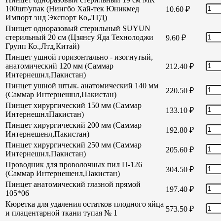
100шт/упак (Нингбо Хай-тек Юникмед
10.60
₽
Импорт энд Экспорт Ко,ЛТД)
Пинцет одноразовый стерильный SUYUN
стерильный 20 см (Цзянсу Яда Технолоджи
9.60
₽
Групп Ко.,Лтд,Китай)
Пинцет ушной горизонтально - изогнутый,
анатомический 120 мм (Саммар
212.40
₽
Интернешнл,Пакистан)
Пинцет ушной штык. анатомический 140 мм
220.50
₽
(Саммар Интернешнл,Пакистан)
Пинцет хирургический 150 мм (Саммар
133.10
₽
ИнтернешнлПакистан)
Пинцет хирургический 200 мм (Саммар
192.80
₽
Интернешенл,Пакистан)
Пинцет хирургический 250 мм (Саммар
205.60
₽
Интернешнл,Пакистан)
Проводник для проволочных пил П-126
304.50
₽
(Саммар Интернешенл,Пакистан)
Пинцет анатомический глазной прямой
197.40
₽
105*06
Кюретка для удаления остатков плодного яйца
573.50
₽
и плацентарной ткани тупая № 1