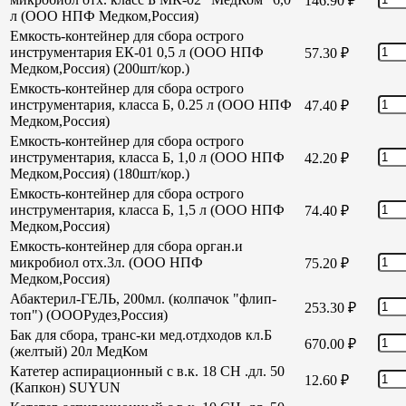
146.90
₽
л (ООО НПФ Медком,Россия)
Емкость-контейнер для сбора острого
инструментария ЕК-01 0,5 л (ООО НПФ
57.30
₽
Медком,Россия) (200шт/кор.)
Емкость-контейнер для сбора острого
инструментария, класса Б, 0.25 л (ООО НПФ
47.40
₽
Медком,Россия)
Емкость-контейнер для сбора острого
инструментария, класса Б, 1,0 л (ООО НПФ
42.20
₽
Медком,Россия) (180шт/кор.)
Емкость-контейнер для сбора острого
инструментария, класса Б, 1,5 л (ООО НПФ
74.40
₽
Медком,Россия)
Емкость-контейнер для сбора орган.и
микробиол отх.3л. (ООО НПФ
75.20
₽
Медком,Россия)
Абактерил-ГЕЛЬ, 200мл. (колпачок "флип-
253.30
₽
топ") (ОООРудез,Россия)
Бак для сбора, транс-ки мед.отдходов кл.Б
670.00
₽
(желтый) 20л МедКом
Катетер аспирационный с в.к. 18 СН .дл. 50
12.60
₽
(Капкон) SUYUN