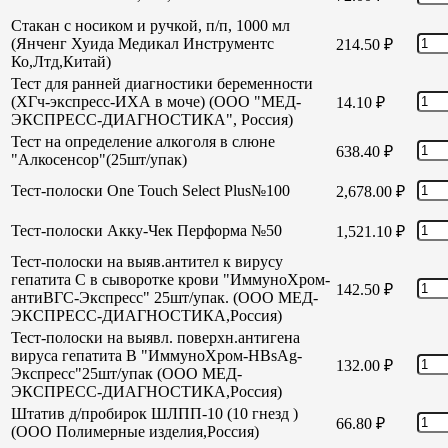
Стакан с носиком и ручкой, п/п, 1000 мл
(Янченг Хуида Медикал Инструментс
214.50
₽
Ко,Лтд,Китай)
Тест для ранней диагностики беременности
(ХГч-экспресс-ИХА в моче) (ООО "МЕД-
14.10
₽
ЭКСПРЕСС-ДИАГНОСТИКА", Россия)
Тест на определение алкоголя в слюне
638.40
₽
"Алкосенсор"(25шт/упак)
Тест-полоски One Touch Select Plus№100
2,678.00
₽
Тест-полоски Акку-Чек Перформа №50
1,521.10
₽
Тест-полоски на выяв.антител к вирусу
гепатита С в сыворотке крови "ИммуноХром-
142.50
₽
антиВГС-Экспресс" 25шт/упак. (ООО МЕД-
ЭКСПРЕСС-ДИАГНОСТИКА,Россия)
Тест-полоски на выявл. поверхн.антигена
вируса гепатита В "ИммуноХром-HBsAg-
132.00
₽
Экспресс"25шт/упак (ООО МЕД-
ЭКСПРЕСС-ДИАГНОСТИКА,Россия)
Штатив д/пробирок ШЛПП-10 (10 гнезд )
66.80
₽
(ООО Полимерные изделия,Россия)