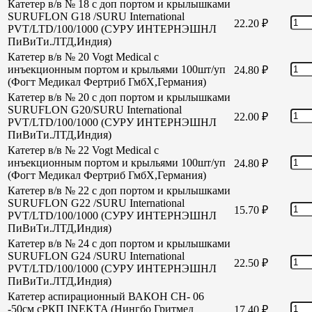
Катетер в/в № 18 с доп портом и крылышками
SURUFLON G18 /SURU International
22.20
₽
PVT/LTD/100/1000 (СУРУ ИНТЕРНЭШНЛ
ПиВиТи.ЛТД,Индия)
Катетер в/в № 20 Vogt Medical с
инъекционным портом и крыльями 100шт/уп
24.80
₽
(Фогт Медикал Фертриб ГмбХ,Германия)
Катетер в/в № 20 с доп портом и крылышками
SURUFLON G20/SURU International
22.00
₽
PVT/LTD/100/1000 (СУРУ ИНТЕРНЭШНЛ
ПиВиТи.ЛТД,Индия)
Катетер в/в № 22 Vogt Medical с
инъекционным портом и крыльями 100шт/уп
24.80
₽
(Фогт Медикал Фертриб ГмбХ,Германия)
Катетер в/в № 22 с доп портом и крылышками
SURUFLON G22 /SURU International
15.70
₽
PVT/LTD/100/1000 (СУРУ ИНТЕРНЭШНЛ
ПиВиТи.ЛТД,Индия)
Катетер в/в № 24 с доп портом и крылышками
SURUFLON G24 /SURU International
22.50
₽
PVT/LTD/100/1000 (СУРУ ИНТЕРНЭШНЛ
ПиВиТи.ЛТД,Индия)
Катетер аспирационный ВАКОН СН- 06
-50см сРКП INEKTA (Нингбо Гритмед
17.40
₽