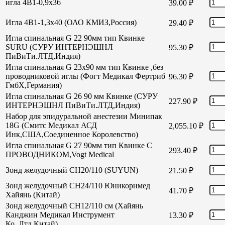
игла 4В1-0,9х36
39.00
₽
Игла 4В1-1,3х40 (ОАО КМИЗ,Россия)
29.40
₽
Игла спинальная G 22 90мм тип Квинке
SURU (СУРУ ИНТЕРНЭШНЛ
95.30
₽
ПиВиТи.ЛТД,Индия)
Игла спинальная G 23х90 мм тип Квинке ,без
проводниковой иглы (Фогт Медикал Фертриб
96.30
₽
ГмбХ,Германия)
Игла спинальная G 26 90 мм Квинке (СУРУ
227.90
₽
ИНТЕРНЭШНЛ ПиВиТи.ЛТД,Индия)
Набор для эпидуральной анестезии Минипак
18G (Смитс Медикал АСД
2,055.10
₽
Инк,США,Соединенное Королевство)
Игла спинальная G 27 90мм тип Квинке С
293.40
₽
ПРОВОДНИКОМ,Vogt Medical
Зонд желудочный СН20/110 (SUYUN)
21.50
₽
Зонд желудочный СН24/110 Юникорнмед
41.70
₽
Хайянь (Китай)
Зонд желудочный CH12/110 см (Хайянь
Канджин Медикал Инструмент
13.30
₽
Ко.,Лтд,Китай)