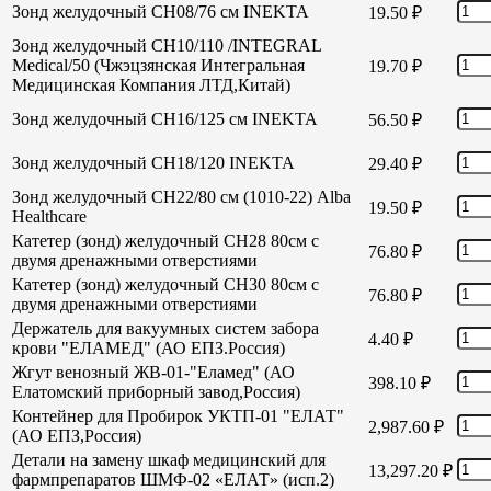
Зонд желудочный СН08/76 см INEKTA
19.50
₽
Зонд желудочный СН10/110 /INTEGRAL
Medical/50 (Чжэцзянская Интегральная
19.70
₽
Медицинская Компания ЛТД,Китай)
Зонд желудочный СН16/125 см INEKTA
56.50
₽
Зонд желудочный СН18/120 INEKTA
29.40
₽
Зонд желудочный СН22/80 см (1010-22) Alba
19.50
₽
Healthcare
Катетер (зонд) желудочный СН28 80см с
76.80
₽
двумя дренажными отверстиями
Катетер (зонд) желудочный СН30 80см с
76.80
₽
двумя дренажными отверстиями
Держатель для вакуумных систем забора
4.40
₽
крови "ЕЛАМЕД" (АО ЕПЗ.Россия)
Жгут венозный ЖВ-01-"Еламед" (АО
398.10
₽
Елатомский приборный завод,Россия)
Контейнер для Пробирок УКТП-01 "ЕЛАТ"
2,987.60
₽
(АО ЕПЗ,Россия)
Детали на замену шкаф медицинский для
13,297.20
₽
фармпрепаратов ШМФ-02 «ЕЛАТ» (исп.2)