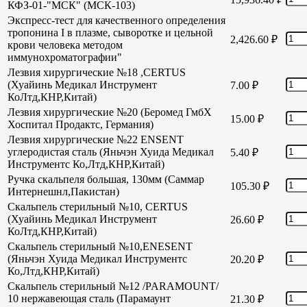
КФЗ-01-"МСК" (МСК-103)
Экспресс-тест для качественного определения
тропонина I в плазме, сыворотке и цельной
2,426.60
₽
крови человека методом
иммунохроматографии"
Лезвия хирургические №18 ,CERTUS
(Хуайинь Медикал Инструмент
7.00
₽
КоЛтд,КНР,Китай)
Лезвия хирургические №20 (Беромед ГмбХ
15.00
₽
Хоспитал Продактс, Германия)
Лезвия хирургические №22 ENSENT
углеродистая сталь (Яньчэн Хуида Медикал
5.40
₽
Инструментс Ко,Лтд,КНР,Китай)
Ручка скальпеля большая, 130мм (Саммар
105.30
₽
Интернешнл,Пакистан)
Скальпель стерильный №10, CERTUS
(Хуайинь Медикал Инструмент
26.60
₽
КоЛтд,КНР,Китай)
Скальпель стерильный №10,ENESENT
(Яньчэн Хуида Медикал Инструментс
20.20
₽
Ко,Лтд,КНР,Китай)
Скальпель стерильный №12 /PARAMOUNT/
10 нержавеющая сталь (Парамаунт
21.30
₽