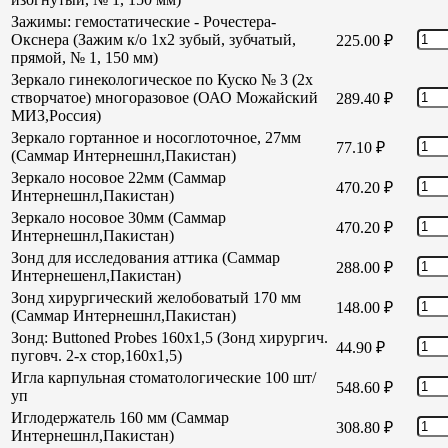
Зажимы: гемостатические - Рочестера-
Окснера (Зажим к/о 1х2 зубый, зубчатый,
225.00
₽
прямой, № 1, 150 мм)
Зеркало гинекологическое по Куско № 3 (2х
створчатое) многоразовое (ОАО Можайский
289.40
₽
МИЗ,Россия)
Зеркало гортанное и носоглоточное, 27мм
77.10
₽
(Саммар Интернешнл,Пакистан)
Зеркало носовое 22мм (Саммар
470.20
₽
Интернешнл,Пакистан)
Зеркало носовое 30мм (Саммар
470.20
₽
Интернешнл,Пакистан)
Зонд для исследования аттика (Саммар
288.00
₽
Интернешенл,Пакистан)
Зонд хирургический желобоватый 170 мм
148.00
₽
(Саммар Интернешнл,Пакистан)
Зонд: Buttoned Probes 160х1,5 (Зонд хирургич.
44.90
₽
пуговч. 2-х стор,160х1,5)
Игла карпульная стоматологические 100 шт/
548.60
₽
уп
Иглодержатель 160 мм (Саммар
308.80
₽
Интернешнл,Пакистан)