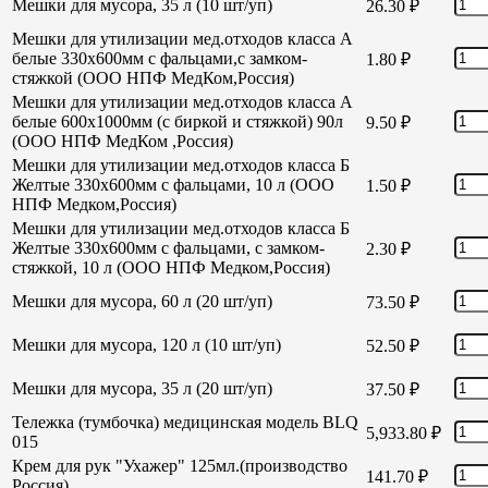
Мешки для мусора, 35 л (10 шт/уп)
26.30
₽
Мешки для утилизации мед.отходов класса А
белые 330х600мм с фальцами,с замком-
1.80
₽
стяжкой (ООО НПФ МедКом,Россия)
Мешки для утилизации мед.отходов класса А
белые 600х1000мм (с биркой и стяжкой) 90л
9.50
₽
(ООО НПФ МедКом ,Россия)
Мешки для утилизации мед.отходов класса Б
Желтые 330х600мм с фальцами, 10 л (ООО
1.50
₽
НПФ Медком,Россия)
Мешки для утилизации мед.отходов класса Б
Желтые 330х600мм с фальцами, с замком-
2.30
₽
стяжкой, 10 л (ООО НПФ Медком,Россия)
Мешки для мусора, 60 л (20 шт/уп)
73.50
₽
Мешки для мусора, 120 л (10 шт/уп)
52.50
₽
Мешки для мусора, 35 л (20 шт/уп)
37.50
₽
Тележка (тумбочка) медицинская модель BLQ
5,933.80
₽
015
Крем для рук "Ухажер" 125мл.(производство
141.70
₽
Россия)