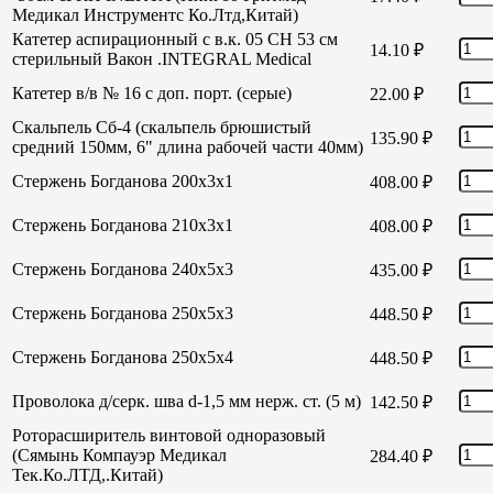
Медикал Инструментс Ко.Лтд,Китай)
Катетер аспирационный с в.к. 05 СН 53 см
14.10
₽
стерильный Вакон .INTEGRAL Medical
Катетер в/в № 16 с доп. порт. (серые)
22.00
₽
Скальпель Сб-4 (скальпель брюшистый
135.90
₽
средний 150мм, 6" длина рабочей части 40мм)
Стержень Богданова 200х3х1
408.00
₽
Стержень Богданова 210х3х1
408.00
₽
Стержень Богданова 240х5х3
435.00
₽
Стержень Богданова 250х5х3
448.50
₽
Стержень Богданова 250х5х4
448.50
₽
Проволока д/серк. шва d-1,5 мм нерж. ст. (5 м)
142.50
₽
Роторасширитель винтовой одноразовый
(Сямынь Компауэр Медикал
284.40
₽
Тек.Ко.ЛТД,.Китай)