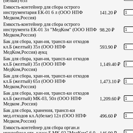
(белый) 65л
Емкость-контейнер для сбора острого
инструментария ЕК-01 6 л (ООО НПФ
141.20
₽
Медком,Россия)
Емкость-контейнер для сбора острого
инструмента ЕК-01 3л "МедКом" (ООО НПФ
98.20
₽
Медком,Россия)
Бак для сбора, хран-ия, трансп-ки отходов
кл.Б (желтый) 35л (ООО НПФ
593.90
₽
МедКом,Россия) аукц
Бак для сбора, хран-ия, трансп-ки отходов
кл.Б (желтый) 35л (ООО НПФ
1,149.40
₽
МедКом,Россия)
Бак для сбора, хран-ия, трансп-ки отходов
кл.Б (желтый) 65л (ООО НПФ
1,473.10
₽
Медком,Россия)
Бак для сбора, хран-ия, трансп-ки отходов
кл.Б (желтый) МК-03, 50л (ООО НПФ
1,209.60
₽
Медком ,Россия)
Бак для сбора, хранения, трансп-ки
мед.отходов кл.А(белае) 12л (ООО НПФ
496.60
₽
Медком,Россия)
Емкость-контейнер для сбора орган.и
микробиол отх. класс Б МК-02 "МедКом" 6,0