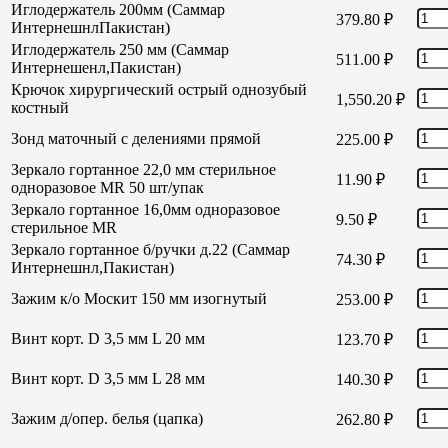
Иглодержатель 200мм (Саммар
379.80
₽
ИнтернешнлПакистан)
Иглодержатель 250 мм (Саммар
511.00
₽
Интернешенл,Пакистан)
Крючок хирургический острый однозубый
1,550.20
₽
костный
Зонд маточный с делениями прямой
225.00
₽
Зеркало гортанное 22,0 мм стерильное
11.90
₽
одноразовое MR 50 шт/упак
Зеркало гортанное 16,0мм одноразовое
9.50
₽
стерильное MR
Зеркало гортанное б/ручки д.22 (Саммар
74.30
₽
Интернешнл,Пакистан)
Зажим к/о Москит 150 мм изогнутый
253.00
₽
Винт корт. D 3,5 мм L 20 мм
123.70
₽
Винт корт. D 3,5 мм L 28 мм
140.30
₽
Зажим д/опер. белья (цапка)
262.80
₽