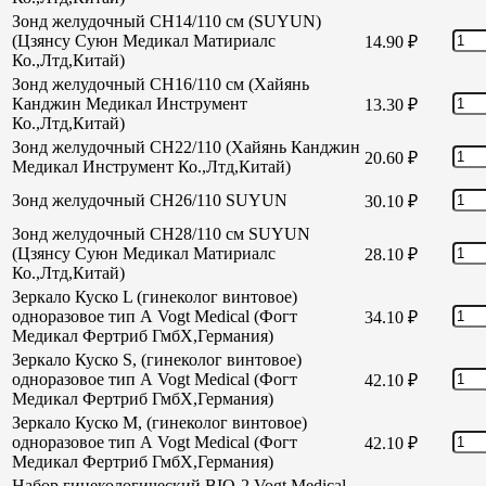
Зонд желудочный CH14/110 см (SUYUN)
(Цзянсу Суюн Медикал Матириалс
14.90
₽
Ко.,Лтд,Китай)
Зонд желудочный CH16/110 см (Хайянь
Канджин Медикал Инструмент
13.30
₽
Ко.,Лтд,Китай)
Зонд желудочный СН22/110 (Хайянь Канджин
20.60
₽
Медикал Инструмент Ко.,Лтд,Китай)
Зонд желудочный СН26/110 SUYUN
30.10
₽
Зонд желудочный СН28/110 см SUYUN
(Цзянсу Суюн Медикал Матириалс
28.10
₽
Ко.,Лтд,Китай)
Зеркало Куско L (гинеколог винтовое)
одноразовое тип А Vogt Medical (Фогт
34.10
₽
Медикал Фертриб ГмбХ,Германия)
Зеркало Куско S, (гинеколог винтовое)
одноразовое тип А Vogt Medical (Фогт
42.10
₽
Медикал Фертриб ГмбХ,Германия)
Зеркало Куско М, (гинеколог винтовое)
одноразовое тип А Vogt Medical (Фогт
42.10
₽
Медикал Фертриб ГмбХ,Германия)
Набор гинекологический BIO-2 Vogt Medical