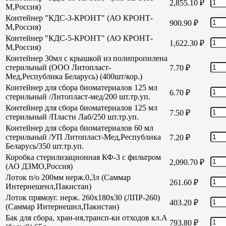
2,855.10
₽
М,Россия)
Контейнер "КДС-3-КРОНТ" (АО КРОНТ-
900.90
₽
М,Россия)
Контейнер "КДС-5-КРОНТ" (АО КРОНТ-
1,622.30
₽
М,Россия)
Контейнер 30мл с крышкой из полипропилена
стерильный (ООО Литопласт-
7.70
₽
Мед,Республика Беларусь) (400шт/кор.)
Контейнер для сбора биоматериалов 125 мл
6.70
₽
стерильный /Литопласт-мед/200 шт.тр.уп.
Контейнер для сбора биоматериалов 125 мл
7.50
₽
стерильный /Пласти Лаб/250 шт.тр.уп.
Контейнер для сбора биоматериалов 60 мл
стерильный /УП Литопласт-Мед,Республика
7.20
₽
Беларусь/350 шт.тр.уп.
Коробка стерилизационная КФ-3 с фильтром
2,090.70
₽
(АО ДЗМО,Россия)
Лоток п/о 200мм нерж.0,3л (Саммар
261.60
₽
Интернешенл,Пакистан)
Лоток прямоуг. нерж. 260х180х30 (ЛПР-260)
403.20
₽
(Саммар Интернешнл,Пакистан)
Бак для сбора, хран-ия,трансп-ки отходов кл.А
793.80
₽