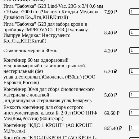
Игла "Бабочка" G23 Lind-Vac. 23G х 3/4 0,6 мм
х19 мм, /2000 шт (Чжэцзян Киндли Медикэл
7.90
₽
Дивайсиз Ко.,Лтд,КНР,Китай)
Игла "Бабочка" G23 для забора крови в
пробирку IMPROVACUTER (Гуанчжоу
8.40
₽
Импрув Медикал Инструментс
Ко.,Лтд,КНР,Китай)
Стаканчик мерный 30мл.
4.20
₽
Контейнер 60 мл одноразовый
мед.полимерный с завинчив.крышкой
нестерильный (без
6.20
₽
упак.,нестерильн.)Смоленск (450шт) (ООО
Еврокэп,Россия)
Контейнер 30мл для сбора биологического
материала с лопаткой
5.60
₽
,индивидуальн.стерильная упак,Беларусь
Емкость-контейнер для сбора острого
инструментария, класса Б, 2,0 л (ООО НПФ
69.60
₽
МедКом,Россия) (80шт/кор.)
Контейнер "КДС-1-КРОНТ" (АО КРОНТ-
865.40
₽
М,Россия)
Контейнер "КДС-10-КРОНТ" (АО КРОНТ-