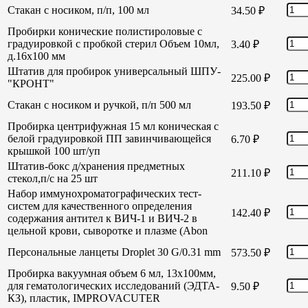
Стакан с носиком, п/п, 100 мл
34.50
₽
Пробирки конические полистироловые с
градуировкой с пробкой стерил Объем 10мл,
3.40
₽
д.16х100 мм
Штатив для пробирок универсальный ШПУ-
225.00
₽
"КРОНТ"
Стакан с носиком и ручкой, п/п 500 мл
193.50
₽
Пробирка центрифужная 15 мл коническая с
белой градуировкой ПП завинчивающейся
6.70
₽
крышкой 100 шт/уп
Штатив-бокс д/хранения предметных
211.10
₽
стекол,п/с на 25 шт
Набор иммунохроматографических тест-
систем для качественного определения
142.40
₽
содержания антител к ВИЧ-1 и ВИЧ-2 в
цельной крови, сыворотке и плазме (Abon
Персональные ланцеты Droplet 30 G/0.31 mm
573.50
₽
Пробирка вакуумная объем 6 мл, 13х100мм,
для гематологических исследований (ЭДТА-
9.50
₽
КЗ), пластик, IMPROVACUTER