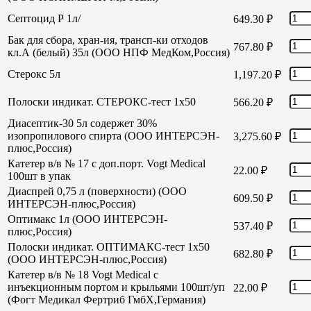
Септоцид Р 1л/
649.30
₽
Бак для сбора, хран-ия, трансп-ки отходов
767.80
₽
кл.А (белый) 35л (ООО НПФ МедКом,Россия)
Стерокс 5л
1,197.20
₽
Полоски индикат. СТЕРОКС-тест 1х50
566.20
₽
Диасептик-30 5л содержет 30%
изопропилового спирта (ООО ИНТЕРСЭН-
3,275.60
₽
плюс,Россия)
Катетер в/в № 17 с доп.порт. Vogt Medical
22.00
₽
100шт в упак
Диаспрей 0,75 л (поверхности) (ООО
609.50
₽
ИНТЕРСЭН-плюс,Россия)
Оптимакс 1л (ООО ИНТЕРСЭН-
537.40
₽
плюс,Россия)
Полоски индикат. ОПТИМАКС-тест 1х50
682.80
₽
(ООО ИНТЕРСЭН-плюс,Россия)
Катетер в/в № 18 Vogt Medical с
инъекционным портом и крыльями 100шт/уп
22.00
₽
(Фогт Медикал Фертриб ГмбХ,Германия)