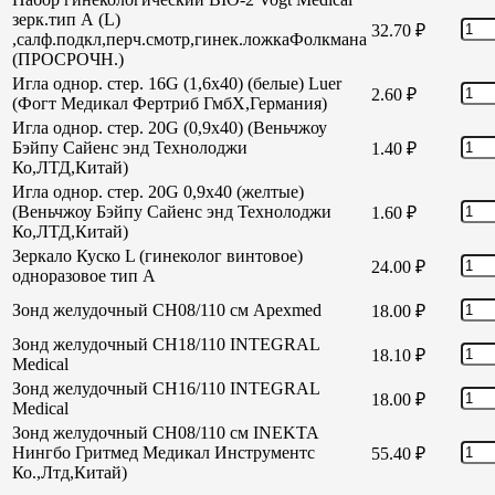
зерк.тип А (L)
32.70
₽
,салф.подкл,перч.смотр,гинек.ложкаФолкмана
(ПРОСРОЧН.)
Игла однор. стер. 16G (1,6х40) (белые) Luer
2.60
₽
(Фогт Медикал Фертриб ГмбХ,Германия)
Игла однор. стер. 20G (0,9х40) (Веньчжоу
Бэйпу Сайенс энд Технолоджи
1.40
₽
Ко,ЛТД,Китай)
Игла однор. стер. 20G 0,9х40 (желтые)
(Веньчжоу Бэйпу Сайенс энд Технолоджи
1.60
₽
Ко,ЛТД,Китай)
Зеркало Куско L (гинеколог винтовое)
24.00
₽
одноразовое тип А
Зонд желудочный СН08/110 см Apexmed
18.00
₽
Зонд желудочный СН18/110 INTEGRAL
18.10
₽
Medical
Зонд желудочный СН16/110 INTEGRAL
18.00
₽
Medical
Зонд желудочный СН08/110 см INEKTA
Нингбо Гритмед Медикал Инструментс
55.40
₽
Ко.,Лтд,Китай)