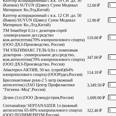
Катетер аспирационный с в.к. 10 СН .дл. 50
(Капкон) SUYUN (Цзянсу Суюн Медикал
12.60
₽
Матириалс Ко,Лтд,Китай)
Катетер аспирационный с в.к. 12 СН .дл. 50
(Вакон) SUYUN (Цзянсу Суюн Медикал
12.90
₽
Матириалс Ко.,Лтд,Китай)
TM SmartSept 0,1л с дозаторм-спрей
-универсальное дез.средство
110.60
₽
кож.антисептик(70% изопропилового спирта)
(ООО ДХЗ-Производство, Россия)
TM УЛЬТИМАКС ГЕЛЬ 0,9л с помповым
дозатором - универсальное дез.средство,
347.60
₽
кож.антисептик(70% изопропилового спирта)
(ООО ДХЗ-Производство, Россия)
Абактерил-АКТИВ, 50 мл. (спрей)(64%
114.10
₽
изопропилового спирта) (ОООРудез,Россия)
Бриллиантовые руки-2 5 литр (кожный
антисептик) (ЗАО Центр Профилактики
3,349.50
₽
"Гигиена -Мед",Россия)
Дезин (1л) (ООО Дезиндустрия,Россия)
1,699.90
₽
Септанайзер/ SEPTANAIZER 1л (кожный
антисептик 65-69% изопропилового спирта)
322.40
₽
(ООО ПОЛИМЕРИУМ,Россия)