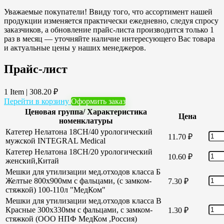
Уважаемые покупатели! Ввиду того, что ассортимент нашей
продукции изменяется практически ежедневно, следуя спросу
заказчиков, а обновление прайс-листа производится только 1
раз в месяц — уточняйте наличие интересующего Вас товара
и актуальные цены у наших менеджеров.
Прайс-лист
1 Item
|
308.20
₽
Перейти в корзину
Оформить заказ
Ценовая группа/ Характеристика
Цена
номенклатуры
Катетер Нелатона 18CH/40 урологический
11.70
₽
мужской INTEGRAL Medical
Катетер Нелатона 18CH/20 урологический
10.60
₽
женский,Китай
Мешки для утилизации мед.отходов класса Б
Желтые 800х900мм с фальцами, (с замком-
7.30
₽
стяжкой) 100-110л "МедКом"
Мешки для утилизации мед.отходов класса В
Красные 300х330мм с фальцами, с замком-
1.30
₽
стяжкой (ООО НПФ МедКом ,Россия)