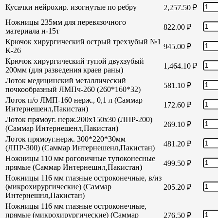
Кусачки нейрохир. изогнутые по ребру
2,257.50
₽
Ножницы 235мм для перевязочного
822.00
₽
материала н-15т
Крючок хирургический острый трехзубый №1
945.00
₽
К-26
Крючок хирургический тупой двухзубый
1,464.10
₽
200мм (для разведения краев раны)
Лоток медицинский металлический
581.10
₽
почкообразный ЛМПч-260 (260*160*32)
Лоток п/о ЛМП-160 нерж., 0,1 л (Саммар
172.60
₽
Интернешенл,Пакистан)
Лоток прямоуг. нерж.200х150х30 (ЛПР-200)
269.10
₽
(Саммар Интернешенл,Пакистан)
Лоток прямоуг.нерж. 300*220*30мм
481.20
₽
(ЛПР-300) (Саммар Интернешенл,Пакистан)
Ножницы 110 мм роговичные тупоконесные
499.50
₽
прямые (Саммар Интернешнл,Пакистан)
Ножницы 116 мм глазные остроконечные, в/из
(микрохирургические) (Саммар
205.20
₽
Интернешнл,Пакистан)
Ножницы 116 мм глазные остроконечные,
прямые (микрохирургические) (Саммар
276.50
₽