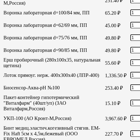
251.40
₽
М,Россия)
Воронка лабораторная d=100/84 мм, ПП
65.20
₽
Воронка лабораторная d=62/69 мм, ПП
45.00
₽
Воронка лабораторная d=75/76 мм, ПП
49.80
₽
Воронка лабораторная d=90/85 мм, ПП
49.80
₽
Ерш пробирочный (280х100х35, натуральная
55.60
₽
щетина)
Лоток прямоуг. нерж. 400х300х40 (ЛПР-400)
1,336.50
₽
Биосенсор-Аква-рН №100
253.40
₽
Пакет-контейнер гипотермический
"Виталфарм" (40шт/уп) (ЗАО
15.10
₽
Виталфарм,Россия)
УКП-100 (АО Кронт-М,Россия)
3,967.60
₽
Бинт медиц.эластич.когезивный стягив. EM-
Fix Haft 5см х 4,5м,бежевый (ООО
227.70
₽
ЕВРОМЕД,Россия)