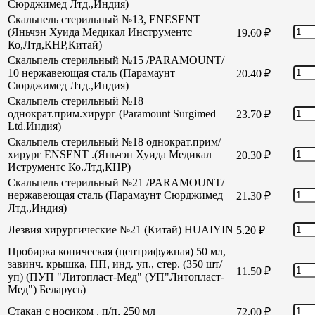
Сюрджимед Лтд.,Индия)
Скальпель стерильный №13, ENESENT
(Яньчэн Хуида Медикал Инструментс
19.60
₽
Ко,Лтд,КНР,Китай)
Скальпель стерильный №15 /PARAMOUNT/
10 нержавеющая сталь (Парамаунт
20.40
₽
Сюрджимед Лтд.,Индия)
Скальпель стерильный №18
однократ.прим.хирург (Paramount Surgimed
23.70
₽
Ltd.Индия)
Скальпель стерильный №18 однократ.прим/
хирург ENSENT .(Яньчэн Хуида Медикал
20.30
₽
Иструментс Ко.Лтд,КНР)
Скальпель стерильный №21 /PARAMOUNT/
нержавеющая сталь (Парамаунт Сюрджимед
21.30
₽
Лтд.,Индия)
Лезвия хирургические №21 (Китай) HUAIYIN
5.20
₽
Пробирка коническая (центрифужная) 50 мл,
завинч. крышка, ПП, инд. уп., стер. (350 шт/
11.50
₽
уп) (ПУП "Литопласт-Мед" (УП"Литопласт-
Мед") Беларусь)
Стакан с носиком , п/п, 250 мл
72.00
₽