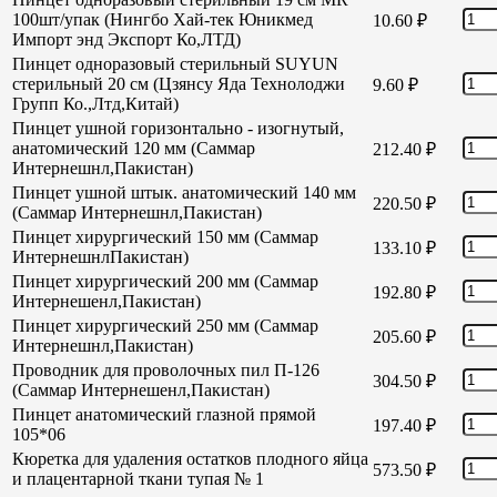
100шт/упак (Нингбо Хай-тек Юникмед
10.60
₽
Импорт энд Экспорт Ко,ЛТД)
Пинцет одноразовый стерильный SUYUN
стерильный 20 см (Цзянсу Яда Технолоджи
9.60
₽
Групп Ко.,Лтд,Китай)
Пинцет ушной горизонтально - изогнутый,
анатомический 120 мм (Саммар
212.40
₽
Интернешнл,Пакистан)
Пинцет ушной штык. анатомический 140 мм
220.50
₽
(Саммар Интернешнл,Пакистан)
Пинцет хирургический 150 мм (Саммар
133.10
₽
ИнтернешнлПакистан)
Пинцет хирургический 200 мм (Саммар
192.80
₽
Интернешенл,Пакистан)
Пинцет хирургический 250 мм (Саммар
205.60
₽
Интернешнл,Пакистан)
Проводник для проволочных пил П-126
304.50
₽
(Саммар Интернешенл,Пакистан)
Пинцет анатомический глазной прямой
197.40
₽
105*06
Кюретка для удаления остатков плодного яйца
573.50
₽
и плацентарной ткани тупая № 1