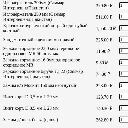
Иглодержатель 200мм (Саммар
379.80
₽
ИнтернешнлПакистан)
Иглодержатель 250 мм (Саммар
511.00
₽
Интернешенл,Пакистан)
Крючок хирургический острый однозубый
1,550.20
₽
костный
Зонд маточный с делениями прямой
225.00
₽
Зеркало гортанное 22,0 мм стерильное
11.90
₽
одноразовое MR 50 шт/упак
Зеркало гортанное 16,0мм одноразовое
9.50
₽
стерильное MR
Зеркало гортанное б/ручки д.22 (Саммар
74.30
₽
Интернешнл,Пакистан)
Зажим к/о Москит 150 мм изогнутый
253.00
₽
Винт корт. D 3,5 мм L 20 мм
123.70
₽
Винт корт. D 3,5 мм L 28 мм
140.30
₽
Зажим д/опер. белья (цапка)
262.80
₽