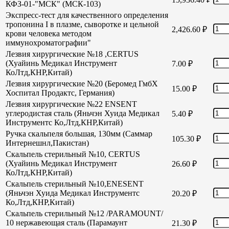
КФЗ-01-"МСК" (МСК-103)
Экспресс-тест для качественного определения
тропонина I в плазме, сыворотке и цельной
2,426.60
₽
крови человека методом
иммунохроматографии"
Лезвия хирургические №18 ,CERTUS
(Хуайинь Медикал Инструмент
7.00
₽
КоЛтд,КНР,Китай)
Лезвия хирургические №20 (Беромед ГмбХ
15.00
₽
Хоспитал Продактс, Германия)
Лезвия хирургические №22 ENSENT
углеродистая сталь (Яньчэн Хуида Медикал
5.40
₽
Инструментс Ко,Лтд,КНР,Китай)
Ручка скальпеля большая, 130мм (Саммар
105.30
₽
Интернешнл,Пакистан)
Скальпель стерильный №10, CERTUS
(Хуайинь Медикал Инструмент
26.60
₽
КоЛтд,КНР,Китай)
Скальпель стерильный №10,ENESENT
(Яньчэн Хуида Медикал Инструментс
20.20
₽
Ко,Лтд,КНР,Китай)
Скальпель стерильный №12 /PARAMOUNT/
10 нержавеющая сталь (Парамаунт
21.30
₽