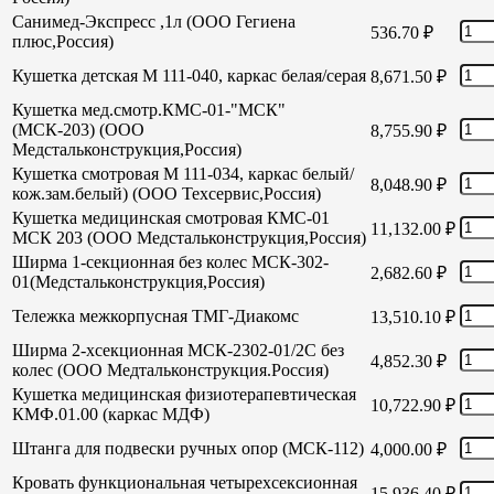
Санимед-Экспресс ,1л (ООО Гегиена
536.70
₽
плюс,Россия)
Кушетка детская М 111-040, каркас белая/серая
8,671.50
₽
Кушетка мед.смотр.КМС-01-"МСК"
(МСК-203) (ООО
8,755.90
₽
Медстальконструкция,Россия)
Кушетка смотровая М 111-034, каркас белый/
8,048.90
₽
кож.зам.белый) (ООО Техсервис,Россия)
Кушетка медицинская смотровая КМС-01
11,132.00
₽
МСК 203 (ООО Медстальконструкция,Россия)
Ширма 1-секционная без колес МСК-302-
2,682.60
₽
01(Медстальконструкция,Россия)
Тележка межкорпусная ТМГ-Диакомс
13,510.10
₽
Ширма 2-хсекционная МСК-2302-01/2С без
4,852.30
₽
колес (ООО Медтальконструкция.Россия)
Кушетка медицинская физиотерапевтическая
10,722.90
₽
КМФ.01.00 (каркас МДФ)
Штанга для подвески ручных опор (МСК-112)
4,000.00
₽
Кровать функциональная четырехсексионная
15,936.40
₽