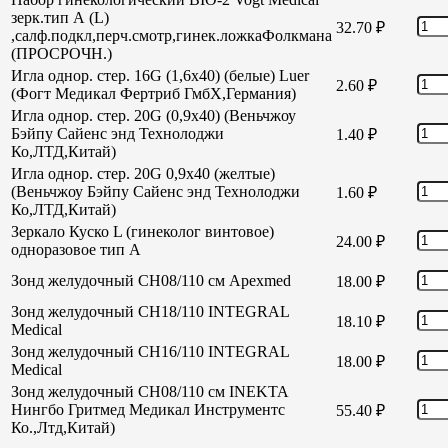
зерк.тип А (L)
32.70
₽
,салф.подкл,перч.смотр,гинек.ложкаФолкмана
(ПРОСРОЧН.)
Игла однор. стер. 16G (1,6х40) (белые) Luer
2.60
₽
(Фогт Медикал Фертриб ГмбХ,Германия)
Игла однор. стер. 20G (0,9х40) (Веньчжоу
Бэйпу Сайенс энд Технолоджи
1.40
₽
Ко,ЛТД,Китай)
Игла однор. стер. 20G 0,9х40 (желтые)
(Веньчжоу Бэйпу Сайенс энд Технолоджи
1.60
₽
Ко,ЛТД,Китай)
Зеркало Куско L (гинеколог винтовое)
24.00
₽
одноразовое тип А
Зонд желудочный СН08/110 см Apexmed
18.00
₽
Зонд желудочный СН18/110 INTEGRAL
18.10
₽
Medical
Зонд желудочный СН16/110 INTEGRAL
18.00
₽
Medical
Зонд желудочный СН08/110 см INEKTA
Нингбо Гритмед Медикал Инструментс
55.40
₽
Ко.,Лтд,Китай)