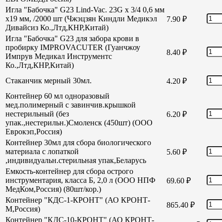
Игла "Бабочка" G23 Lind-Vac. 23G х 3/4 0,6 мм
х19 мм, /2000 шт (Чжэцзян Киндли Медикэл
7.90
₽
Дивайсиз Ко.,Лтд,КНР,Китай)
Игла "Бабочка" G23 для забора крови в
пробирку IMPROVACUTER (Гуанчжоу
8.40
₽
Импрув Медикал Инструментс
Ко.,Лтд,КНР,Китай)
Стаканчик мерный 30мл.
4.20
₽
Контейнер 60 мл одноразовый
мед.полимерный с завинчив.крышкой
нестерильный (без
6.20
₽
упак.,нестерильн.)Смоленск (450шт) (ООО
Еврокэп,Россия)
Контейнер 30мл для сбора биологического
материала с лопаткой
5.60
₽
,индивидуальн.стерильная упак,Беларусь
Емкость-контейнер для сбора острого
инструментария, класса Б, 2,0 л (ООО НПФ
69.60
₽
МедКом,Россия) (80шт/кор.)
Контейнер "КДС-1-КРОНТ" (АО КРОНТ-
865.40
₽
М,Россия)
Контейнер "КДС-10-КРОНТ" (АО КРОНТ-