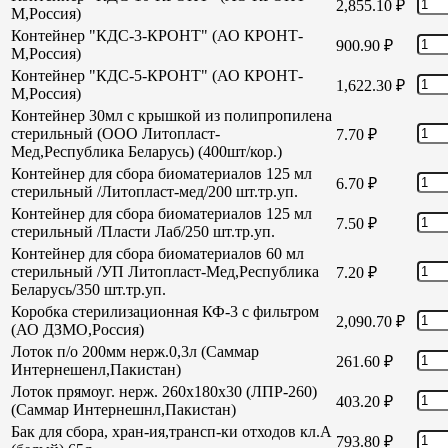
2,855.10
₽
М,Россия)
Контейнер "КДС-3-КРОНТ" (АО КРОНТ-
900.90
₽
М,Россия)
Контейнер "КДС-5-КРОНТ" (АО КРОНТ-
1,622.30
₽
М,Россия)
Контейнер 30мл с крышкой из полипропилена
стерильный (ООО Литопласт-
7.70
₽
Мед,Республика Беларусь) (400шт/кор.)
Контейнер для сбора биоматериалов 125 мл
6.70
₽
стерильный /Литопласт-мед/200 шт.тр.уп.
Контейнер для сбора биоматериалов 125 мл
7.50
₽
стерильный /Пласти Лаб/250 шт.тр.уп.
Контейнер для сбора биоматериалов 60 мл
стерильный /УП Литопласт-Мед,Республика
7.20
₽
Беларусь/350 шт.тр.уп.
Коробка стерилизационная КФ-3 с фильтром
2,090.70
₽
(АО ДЗМО,Россия)
Лоток п/о 200мм нерж.0,3л (Саммар
261.60
₽
Интернешенл,Пакистан)
Лоток прямоуг. нерж. 260х180х30 (ЛПР-260)
403.20
₽
(Саммар Интернешнл,Пакистан)
Бак для сбора, хран-ия,трансп-ки отходов кл.А
793.80
₽