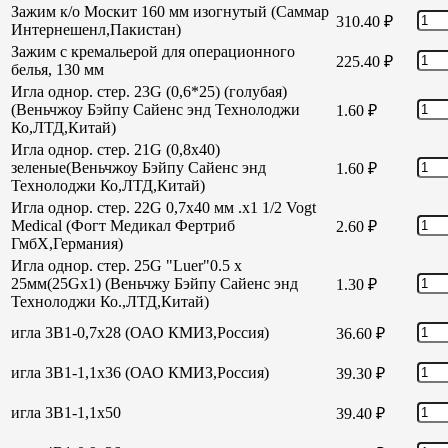
Зажим к/о Москит 160 мм изогнутый (Саммар
310.40
₽
Интернешенл,Пакистан)
Зажим с кремальерой для операционного
225.40
₽
белья, 130 мм
Игла однор. стер. 23G (0,6*25) (голубая)
(Веньчжоу Бэйпу Сайенс энд Технолоджи
1.60
₽
Ко,ЛТД,Китай)
Игла однор. стер. 21G (0,8х40)
зеленые(Веньчжоу Бэйпу Сайенс энд
1.60
₽
Технолоджи Ко,ЛТД,Китай)
Игла однор. стер. 22G 0,7х40 мм .х1 1/2 Vogt
Medical (Фогт Медикал Фертриб
2.60
₽
ГмбХ,Германия)
Игла однор. стер. 25G "Luer"0.5 х
25мм(25Gх1) (Веньчжу Бэйпу Сайенс энд
1.30
₽
Технолоджи Ко.,ЛТД,Китай)
игла 3В1-0,7х28 (ОАО КМИЗ,Россия)
36.60
₽
игла 3В1-1,1х36 (ОАО КМИЗ,Россия)
39.30
₽
игла 3В1-1,1х50
39.40
₽