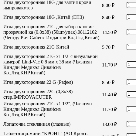
Игла двухсторонняя 18G для взятия крови
8.00
₽
импровакутер
Игла двухсторонняя 18G ,Китай (ЕПЗ)
8.40
₽
Игла двухсторонняя 21G для забора кровис
прозрачной ка (0,8х38) (50шт/упак),08112102
14.50
₽
(Ченгду Рич Сайенс Индастри Ко.,Лтд,Китай)
Игла двухсторонняя 21G Китай
5.70
₽
Игла двухсторонняя 21G х1 1/2 'с визуальной
камерой Lind-Vac 0,8 мм х 38 мм (Чжэцзян
11.70
₽
Киндли Медикэл Дивайсиз
Ко.,Лтд,КНР,Китай)
Игла двухсторонняя 22 G (Рафэл)
8.50
₽
Игла двухсторонняя 22G (0,8х38)
11.40
₽
стер.IMPROVACUTER
Игла двухсторонняя 21G х1 1/2'', (Чжэцзян
Киндли Медикэл Дивайсиз
11.70
₽
Ко.,Лтд,КНР,Китай)
Лопаточка стеклянная (глазные)
18.00
₽
Таблетница-мини "КРОНТ" (АО Кронт-