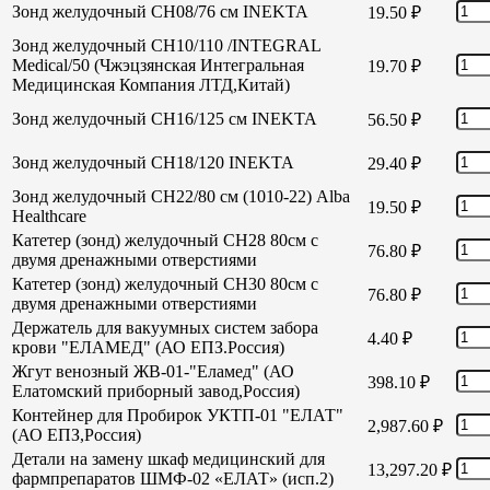
Зонд желудочный СН08/76 см INEKTA
19.50
₽
Зонд желудочный СН10/110 /INTEGRAL
Medical/50 (Чжэцзянская Интегральная
19.70
₽
Медицинская Компания ЛТД,Китай)
Зонд желудочный СН16/125 см INEKTA
56.50
₽
Зонд желудочный СН18/120 INEKTA
29.40
₽
Зонд желудочный СН22/80 см (1010-22) Alba
19.50
₽
Healthcare
Катетер (зонд) желудочный СН28 80см с
76.80
₽
двумя дренажными отверстиями
Катетер (зонд) желудочный СН30 80см с
76.80
₽
двумя дренажными отверстиями
Держатель для вакуумных систем забора
4.40
₽
крови "ЕЛАМЕД" (АО ЕПЗ.Россия)
Жгут венозный ЖВ-01-"Еламед" (АО
398.10
₽
Елатомский приборный завод,Россия)
Контейнер для Пробирок УКТП-01 "ЕЛАТ"
2,987.60
₽
(АО ЕПЗ,Россия)
Детали на замену шкаф медицинский для
13,297.20
₽
фармпрепаратов ШМФ-02 «ЕЛАТ» (исп.2)