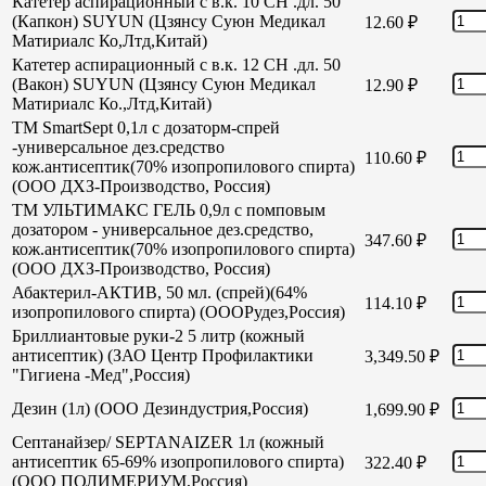
Катетер аспирационный с в.к. 10 СН .дл. 50
(Капкон) SUYUN (Цзянсу Суюн Медикал
12.60
₽
Матириалс Ко,Лтд,Китай)
Катетер аспирационный с в.к. 12 СН .дл. 50
(Вакон) SUYUN (Цзянсу Суюн Медикал
12.90
₽
Матириалс Ко.,Лтд,Китай)
TM SmartSept 0,1л с дозаторм-спрей
-универсальное дез.средство
110.60
₽
кож.антисептик(70% изопропилового спирта)
(ООО ДХЗ-Производство, Россия)
TM УЛЬТИМАКС ГЕЛЬ 0,9л с помповым
дозатором - универсальное дез.средство,
347.60
₽
кож.антисептик(70% изопропилового спирта)
(ООО ДХЗ-Производство, Россия)
Абактерил-АКТИВ, 50 мл. (спрей)(64%
114.10
₽
изопропилового спирта) (ОООРудез,Россия)
Бриллиантовые руки-2 5 литр (кожный
антисептик) (ЗАО Центр Профилактики
3,349.50
₽
"Гигиена -Мед",Россия)
Дезин (1л) (ООО Дезиндустрия,Россия)
1,699.90
₽
Септанайзер/ SEPTANAIZER 1л (кожный
антисептик 65-69% изопропилового спирта)
322.40
₽
(ООО ПОЛИМЕРИУМ,Россия)