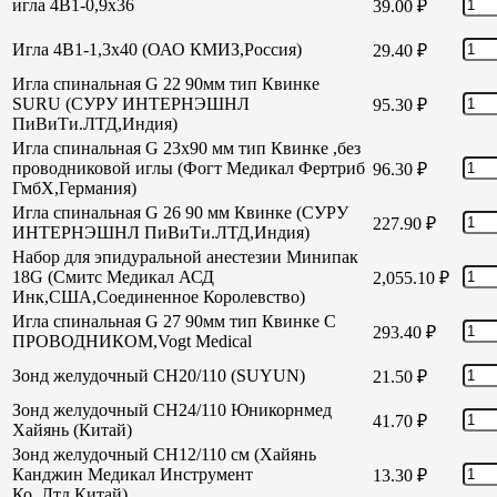
игла 4В1-0,9х36
39.00
₽
Игла 4В1-1,3х40 (ОАО КМИЗ,Россия)
29.40
₽
Игла спинальная G 22 90мм тип Квинке
SURU (СУРУ ИНТЕРНЭШНЛ
95.30
₽
ПиВиТи.ЛТД,Индия)
Игла спинальная G 23х90 мм тип Квинке ,без
проводниковой иглы (Фогт Медикал Фертриб
96.30
₽
ГмбХ,Германия)
Игла спинальная G 26 90 мм Квинке (СУРУ
227.90
₽
ИНТЕРНЭШНЛ ПиВиТи.ЛТД,Индия)
Набор для эпидуральной анестезии Минипак
18G (Смитс Медикал АСД
2,055.10
₽
Инк,США,Соединенное Королевство)
Игла спинальная G 27 90мм тип Квинке С
293.40
₽
ПРОВОДНИКОМ,Vogt Medical
Зонд желудочный СН20/110 (SUYUN)
21.50
₽
Зонд желудочный СН24/110 Юникорнмед
41.70
₽
Хайянь (Китай)
Зонд желудочный CH12/110 см (Хайянь
Канджин Медикал Инструмент
13.30
₽
Ко.,Лтд,Китай)