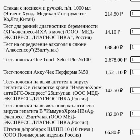
Стакан с носиком и ручкой, п/п, 1000 мл
(Янченг Хуида Медикал Инструментс
214.50
₽
Ко,Лтд,Китай)
Тест для ранней диагностики беременности
(ХГч-экспресс-ИХА в моче) (ООО "МЕД-
14.10
₽
ЭКСПРЕСС-ДИАГНОСТИКА", Россия)
Тест на определение алкоголя в слюне
638.40
₽
"Алкосенсор"(25шт/упак)
Тест-полоски One Touch Select Plus№100
2,678.00
₽
Тест-полоски Акку-Чек Перформа №50
1,521.10
₽
Тест-полоски на выяв.антител к вирусу
гепатита С в сыворотке крови "ИммуноХром-
142.50
₽
антиВГС-Экспресс" 25шт/упак. (ООО МЕД-
ЭКСПРЕСС-ДИАГНОСТИКА,Россия)
Тест-полоски на выявл. поверхн.антигена
вируса гепатита В "ИммуноХром-HBsAg-
132.00
₽
Экспресс"25шт/упак (ООО МЕД-
ЭКСПРЕСС-ДИАГНОСТИКА,Россия)
Штатив д/пробирок ШЛПП-10 (10 гнезд )
66.80
₽
(ООО Полимерные изделия,Россия)