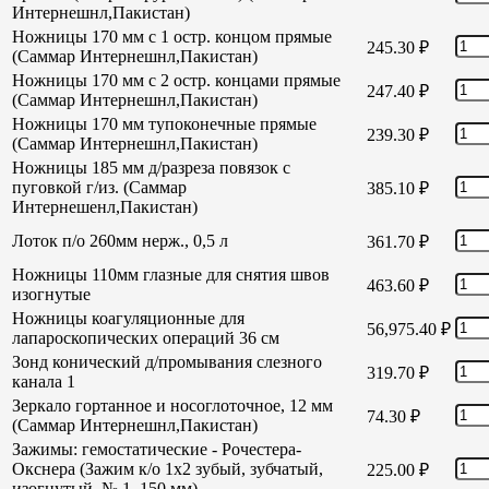
Интернешнл,Пакистан)
Ножницы 170 мм с 1 остр. концом прямые
245.30
₽
(Саммар Интернешнл,Пакистан)
Ножницы 170 мм с 2 остр. концами прямые
247.40
₽
(Саммар Интернешнл,Пакистан)
Ножницы 170 мм тупоконечные прямые
239.30
₽
(Саммар Интернешнл,Пакистан)
Ножницы 185 мм д/разреза повязок с
пуговкой г/из. (Саммар
385.10
₽
Интернешенл,Пакистан)
Лоток п/о 260мм нерж., 0,5 л
361.70
₽
Ножницы 110мм глазные для снятия швов
463.60
₽
изогнутые
Ножницы коагуляционные для
56,975.40
₽
лапароскопических операций 36 см
Зонд конический д/промывания слезного
319.70
₽
канала 1
Зеркало гортанное и носоглоточное, 12 мм
74.30
₽
(Саммар Интернешнл,Пакистан)
Зажимы: гемостатические - Рочестера-
Окснера (Зажим к/о 1х2 зубый, зубчатый,
225.00
₽
изогнутый, № 1, 150 мм)