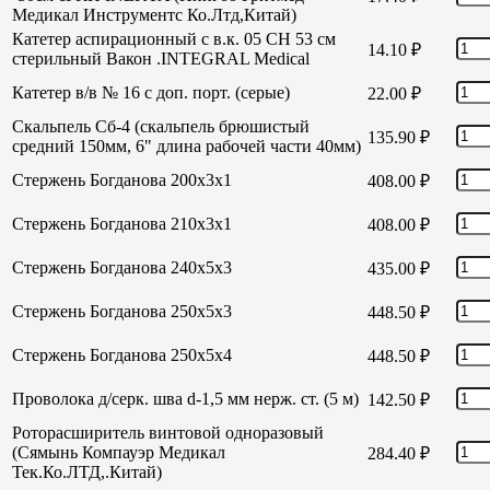
Медикал Инструментс Ко.Лтд,Китай)
Катетер аспирационный с в.к. 05 СН 53 см
14.10
₽
стерильный Вакон .INTEGRAL Medical
Катетер в/в № 16 с доп. порт. (серые)
22.00
₽
Скальпель Сб-4 (скальпель брюшистый
135.90
₽
средний 150мм, 6" длина рабочей части 40мм)
Стержень Богданова 200х3х1
408.00
₽
Стержень Богданова 210х3х1
408.00
₽
Стержень Богданова 240х5х3
435.00
₽
Стержень Богданова 250х5х3
448.50
₽
Стержень Богданова 250х5х4
448.50
₽
Проволока д/серк. шва d-1,5 мм нерж. ст. (5 м)
142.50
₽
Роторасширитель винтовой одноразовый
(Сямынь Компауэр Медикал
284.40
₽
Тек.Ко.ЛТД,.Китай)