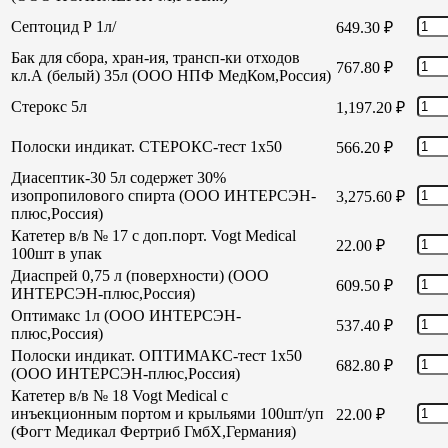
Септоцид Р 1л/
649.30
₽
Бак для сбора, хран-ия, трансп-ки отходов
767.80
₽
кл.А (белый) 35л (ООО НПФ МедКом,Россия)
Стерокс 5л
1,197.20
₽
Полоски индикат. СТЕРОКС-тест 1х50
566.20
₽
Диасептик-30 5л содержет 30%
изопропилового спирта (ООО ИНТЕРСЭН-
3,275.60
₽
плюс,Россия)
Катетер в/в № 17 с доп.порт. Vogt Medical
22.00
₽
100шт в упак
Диаспрей 0,75 л (поверхности) (ООО
609.50
₽
ИНТЕРСЭН-плюс,Россия)
Оптимакс 1л (ООО ИНТЕРСЭН-
537.40
₽
плюс,Россия)
Полоски индикат. ОПТИМАКС-тест 1х50
682.80
₽
(ООО ИНТЕРСЭН-плюс,Россия)
Катетер в/в № 18 Vogt Medical с
инъекционным портом и крыльями 100шт/уп
22.00
₽
(Фогт Медикал Фертриб ГмбХ,Германия)