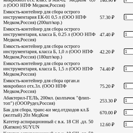
146.90
₽
л (ООО НПФ Медком,Россия)
Емкость-контейнер для сбора острого
инструментария ЕК-01 0,5 л (ООО НПФ
57.30
₽
Медком,Россия) (200шт/кор.)
Емкость-контейнер для сбора острого
инструментария, класса Б, 0.25 л (ООО НПФ
47.40
₽
Медком,Россия)
Емкость-контейнер для сбора острого
инструментария, класса Б, 1,0 л (ООО НПФ
42.20
₽
Медком,Россия) (180шт/кор.)
Емкость-контейнер для сбора острого
инструментария, класса Б, 1,5 л (ООО НПФ
74.40
₽
Медком,Россия)
Емкость-контейнер для сбора орган.и
микробиол отх.3л. (ООО НПФ
75.20
₽
Медком,Россия)
Абактерил-ГЕЛЬ, 200мл. (колпачок "флип-
253.30
₽
топ") (ОООРудез,Россия)
Бак для сбора, транс-ки мед.отдходов кл.Б
670.00
₽
(желтый) 20л МедКом
Катетер аспирационный с в.к. 18 СН .дл. 50
12.60
₽
(Капкон) SUYUN