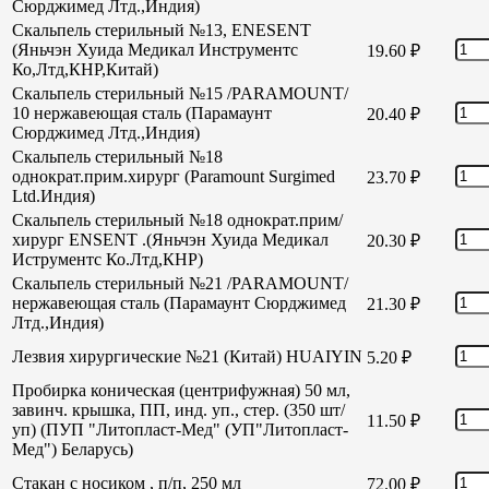
Сюрджимед Лтд.,Индия)
Скальпель стерильный №13, ENESENT
(Яньчэн Хуида Медикал Инструментс
19.60
₽
Ко,Лтд,КНР,Китай)
Скальпель стерильный №15 /PARAMOUNT/
10 нержавеющая сталь (Парамаунт
20.40
₽
Сюрджимед Лтд.,Индия)
Скальпель стерильный №18
однократ.прим.хирург (Paramount Surgimed
23.70
₽
Ltd.Индия)
Скальпель стерильный №18 однократ.прим/
хирург ENSENT .(Яньчэн Хуида Медикал
20.30
₽
Иструментс Ко.Лтд,КНР)
Скальпель стерильный №21 /PARAMOUNT/
нержавеющая сталь (Парамаунт Сюрджимед
21.30
₽
Лтд.,Индия)
Лезвия хирургические №21 (Китай) HUAIYIN
5.20
₽
Пробирка коническая (центрифужная) 50 мл,
завинч. крышка, ПП, инд. уп., стер. (350 шт/
11.50
₽
уп) (ПУП "Литопласт-Мед" (УП"Литопласт-
Мед") Беларусь)
Стакан с носиком , п/п, 250 мл
72.00
₽