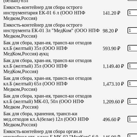
(белый) 65л
Емкость-контейнер для сбора острого
инструментария ЕК-01 6 л (ООО НПФ
141.20
₽
Медком,Россия)
Емкость-контейнер для сбора острого
инструмента ЕК-01 3л "МедКом" (ООО НПФ
98.20
₽
Медком,Россия)
Бак для сбора, хран-ия, трансп-ки отходов
кл.Б (желтый) 35л (ООО НПФ
593.90
₽
МедКом,Россия) аукц
Бак для сбора, хран-ия, трансп-ки отходов
кл.Б (желтый) 35л (ООО НПФ
1,149.40
₽
МедКом,Россия)
Бак для сбора, хран-ия, трансп-ки отходов
кл.Б (желтый) 65л (ООО НПФ
1,473.10
₽
Медком,Россия)
Бак для сбора, хран-ия, трансп-ки отходов
кл.Б (желтый) МК-03, 50л (ООО НПФ
1,209.60
₽
Медком ,Россия)
Бак для сбора, хранения, трансп-ки
мед.отходов кл.А(белае) 12л (ООО НПФ
496.60
₽
Медком,Россия)
Емкость-контейнер для сбора орган.и
микробиол отх. класс Б МК-02 "МедКом" 6,0