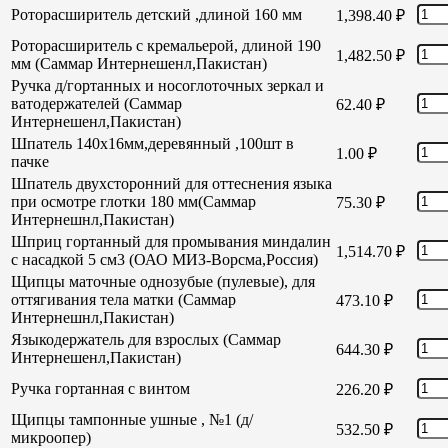
Роторасширитель детский ,длиной 160 мм
1,398.40
₽
Роторасширитель с кремальерой, длиной 190
1,482.50
₽
мм (Саммар Интернешенл,Пакистан)
Ручка д/гортанных и носоглоточных зеркал и
ватодержателей (Саммар
62.40
₽
Интернешенл,Пакистан)
Шпатель 140х16мм,деревянный ,100шт в
1.00
₽
пачке
Шпатель двухсторонний для оттеснения языка
при осмотре глотки 180 мм(Саммар
75.30
₽
Интернешнл,Пакистан)
Шприц гортанный для промывания миндалин
1,514.70
₽
с насадкой 5 см3 (ОАО МИЗ-Ворсма,Россия)
Щипцы маточные однозубые (пулевые), для
оттягивания тела матки (Саммар
473.10
₽
Интернешнл,Пакистан)
Языкодержатель для взрослых (Саммар
644.30
₽
Интернешенл,Пакистан)
Ручка гортанная с винтом
226.20
₽
Щипцы тампонные ушные , №1 (д/
532.50
₽
микроопер)