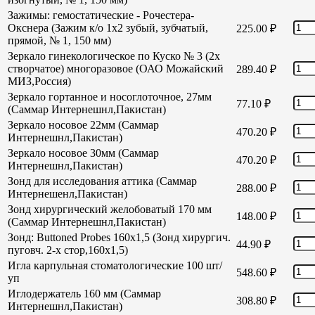
Зажимы: гемостатические - Рочестера-
Окснера (Зажим к/о 1х2 зубый, зубчатый,
225.00
₽
прямой, № 1, 150 мм)
Зеркало гинекологическое по Куско № 3 (2х
створчатое) многоразовое (ОАО Можайский
289.40
₽
МИЗ,Россия)
Зеркало гортанное и носоглоточное, 27мм
77.10
₽
(Саммар Интернешнл,Пакистан)
Зеркало носовое 22мм (Саммар
470.20
₽
Интернешнл,Пакистан)
Зеркало носовое 30мм (Саммар
470.20
₽
Интернешнл,Пакистан)
Зонд для исследования аттика (Саммар
288.00
₽
Интернешенл,Пакистан)
Зонд хирургический желобоватый 170 мм
148.00
₽
(Саммар Интернешнл,Пакистан)
Зонд: Buttoned Probes 160х1,5 (Зонд хирургич.
44.90
₽
пуговч. 2-х стор,160х1,5)
Игла карпульная стоматологические 100 шт/
548.60
₽
уп
Иглодержатель 160 мм (Саммар
308.80
₽
Интернешнл,Пакистан)