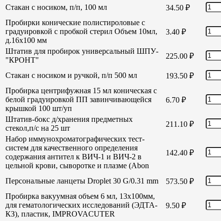
Стакан с носиком, п/п, 100 мл
34.50
₽
Пробирки конические полистироловые с
градуировкой с пробкой стерил Объем 10мл,
3.40
₽
д.16х100 мм
Штатив для пробирок универсальный ШПУ-
225.00
₽
"КРОНТ"
Стакан с носиком и ручкой, п/п 500 мл
193.50
₽
Пробирка центрифужная 15 мл коническая с
белой градуировкой ПП завинчивающейся
6.70
₽
крышкой 100 шт/уп
Штатив-бокс д/хранения предметных
211.10
₽
стекол,п/с на 25 шт
Набор иммунохроматографических тест-
систем для качественного определения
142.40
₽
содержания антител к ВИЧ-1 и ВИЧ-2 в
цельной крови, сыворотке и плазме (Abon
Персональные ланцеты Droplet 30 G/0.31 mm
573.50
₽
Пробирка вакуумная объем 6 мл, 13х100мм,
для гематологических исследований (ЭДТА-
9.50
₽
КЗ), пластик, IMPROVACUTER