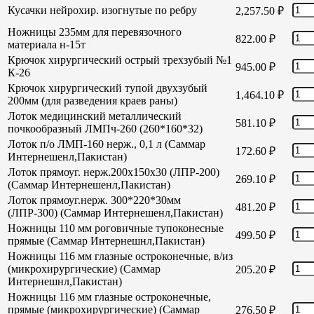
Кусачки нейрохир. изогнутые по ребру
2,257.50
₽
Ножницы 235мм для перевязочного
822.00
₽
материала н-15т
Крючок хирургический острый трехзубый №1
945.00
₽
К-26
Крючок хирургический тупой двухзубый
1,464.10
₽
200мм (для разведения краев раны)
Лоток медицинский металлический
581.10
₽
почкообразный ЛМПч-260 (260*160*32)
Лоток п/о ЛМП-160 нерж., 0,1 л (Саммар
172.60
₽
Интернешенл,Пакистан)
Лоток прямоуг. нерж.200х150х30 (ЛПР-200)
269.10
₽
(Саммар Интернешенл,Пакистан)
Лоток прямоуг.нерж. 300*220*30мм
481.20
₽
(ЛПР-300) (Саммар Интернешенл,Пакистан)
Ножницы 110 мм роговичные тупоконесные
499.50
₽
прямые (Саммар Интернешнл,Пакистан)
Ножницы 116 мм глазные остроконечные, в/из
(микрохирургические) (Саммар
205.20
₽
Интернешнл,Пакистан)
Ножницы 116 мм глазные остроконечные,
прямые (микрохирургические) (Саммар
276.50
₽