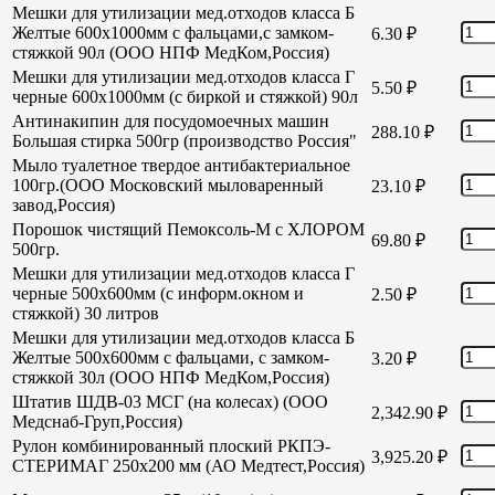
Мешки для утилизации мед.отходов класса Б
Желтые 600х1000мм с фальцами,с замком-
6.30
₽
стяжкой 90л (ООО НПФ МедКом,Россия)
Мешки для утилизации мед.отходов класса Г
5.50
₽
черные 600х1000мм (с биркой и стяжкой) 90л
Антинакипин для посудомоечных машин
288.10
₽
Большая стирка 500гр (производство Россия"
Мыло туалетное твердое антибактериальное
100гр.(ООО Московский мыловаренный
23.10
₽
завод,Россия)
Порошок чистящий Пемоксоль-М с ХЛОРОМ
69.80
₽
500гр.
Мешки для утилизации мед.отходов класса Г
черные 500х600мм (с информ.окном и
2.50
₽
стяжкой) 30 литров
Мешки для утилизации мед.отходов класса Б
Желтые 500х600мм с фальцами, с замком-
3.20
₽
стяжкой 30л (ООО НПФ МедКом,Россия)
Штатив ШДВ-03 МСГ (на колесах) (ООО
2,342.90
₽
Медснаб-Груп,Россия)
Рулон комбинированный плоский РКПЭ-
3,925.20
₽
СТЕРИМАГ 250х200 мм (АО Медтест,Россия)