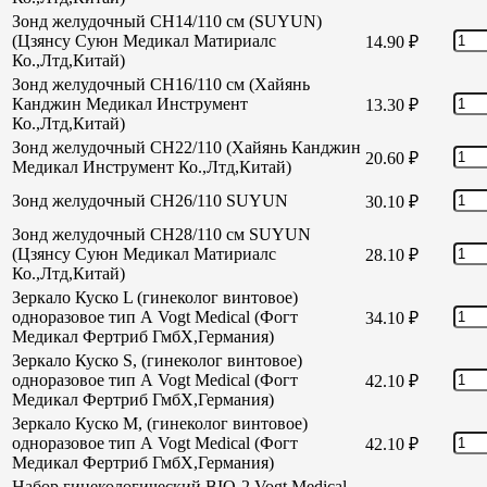
Зонд желудочный CH14/110 см (SUYUN)
(Цзянсу Суюн Медикал Матириалс
14.90
₽
Ко.,Лтд,Китай)
Зонд желудочный CH16/110 см (Хайянь
Канджин Медикал Инструмент
13.30
₽
Ко.,Лтд,Китай)
Зонд желудочный СН22/110 (Хайянь Канджин
20.60
₽
Медикал Инструмент Ко.,Лтд,Китай)
Зонд желудочный СН26/110 SUYUN
30.10
₽
Зонд желудочный СН28/110 см SUYUN
(Цзянсу Суюн Медикал Матириалс
28.10
₽
Ко.,Лтд,Китай)
Зеркало Куско L (гинеколог винтовое)
одноразовое тип А Vogt Medical (Фогт
34.10
₽
Медикал Фертриб ГмбХ,Германия)
Зеркало Куско S, (гинеколог винтовое)
одноразовое тип А Vogt Medical (Фогт
42.10
₽
Медикал Фертриб ГмбХ,Германия)
Зеркало Куско М, (гинеколог винтовое)
одноразовое тип А Vogt Medical (Фогт
42.10
₽
Медикал Фертриб ГмбХ,Германия)
Набор гинекологический BIO-2 Vogt Medical