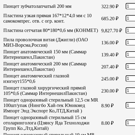
Пинцет зубчатолапчатый 200 мм
322.90
₽
Пластина узкая прямая 167*12*4,0 мм с 10
685.20
₽
самокомпрес. отв. с огр. конт.
Пластина сетчатая 80*180*0,6 мм (КОНМЕТ)
9,827.70
₽
Пила проволочная витая (Джигли) (ОАО
136.00
₽
МИЗ-Ворсма,Россия)
Пинцет анатомический 150 мм (Саммар
139.40
₽
Интернешенл,Пакистан)
Пинцет анатомический 200 мм (Саммар
207.40
₽
Интернешенл,Пакистан)
Пинцет анатомический глазной
245.00
₽
изогнут155*0,6
Пинцет глазной хирургический прямой
230.00
₽
105*0,6 (Саммар ИнтернешнлПакистан)
Пинцет одноразовый стерильный 12,5 см MR
100шт/упак (Нингбо Хай-тек Юникмед
8.90
₽
Импорт Энд Экспорт Ко,ЛТД,Китай )
Пинцет одноразовый стерильный 15 см
отоларинголога (Цзянсу Яда Технолоджи
8.00
₽
Групп Ко.,Лтд,Китай)
Пинцет одноразовый стерильный 19 см MR