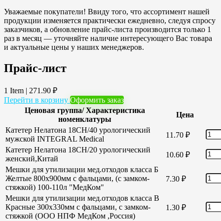
Уважаемые покупатели! Ввиду того, что ассортимент нашей
продукции изменяется практически ежедневно, следуя спросу
заказчиков, а обновление прайс-листа производится только 1
раз в месяц — уточняйте наличие интересующего Вас товара
и актуальные цены у наших менеджеров.
Прайс-лист
1 Item
|
271.90
₽
Перейти в корзину
Оформить заказ
Ценовая группа/ Характеристика
Цена
номенклатуры
Катетер Нелатона 18CH/40 урологический
11.70
₽
мужской INTEGRAL Medical
Катетер Нелатона 18CH/20 урологический
10.60
₽
женский,Китай
Мешки для утилизации мед.отходов класса Б
Желтые 800х900мм с фальцами, (с замком-
7.30
₽
стяжкой) 100-110л "МедКом"
Мешки для утилизации мед.отходов класса В
Красные 300х330мм с фальцами, с замком-
1.30
₽
стяжкой (ООО НПФ МедКом ,Россия)