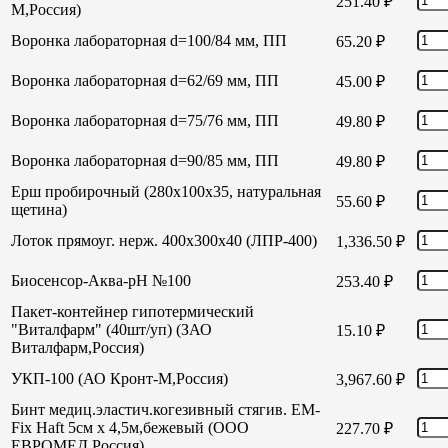
251.40
₽
М,Россия)
Воронка лабораторная d=100/84 мм, ПП
65.20
₽
Воронка лабораторная d=62/69 мм, ПП
45.00
₽
Воронка лабораторная d=75/76 мм, ПП
49.80
₽
Воронка лабораторная d=90/85 мм, ПП
49.80
₽
Ерш пробирочный (280х100х35, натуральная
55.60
₽
щетина)
Лоток прямоуг. нерж. 400х300х40 (ЛПР-400)
1,336.50
₽
Биосенсор-Аква-рН №100
253.40
₽
Пакет-контейнер гипотермический
"Виталфарм" (40шт/уп) (ЗАО
15.10
₽
Виталфарм,Россия)
УКП-100 (АО Кронт-М,Россия)
3,967.60
₽
Бинт медиц.эластич.когезивный стягив. EM-
Fix Haft 5см х 4,5м,бежевый (ООО
227.70
₽
ЕВРОМЕД,Россия)