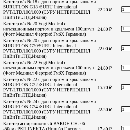
Катетер в/в № 18 с доп портом и крылышками
SURUFLON G18 /SURU International
22.20
₽
PVT/LTD/100/1000 (СУРУ ИНТЕРНЭШНЛ
ПиВиТи.ЛТД,Индия)
Катетер в/в № 20 Vogt Medical с
инъекционным портом и крыльями 100шт/уп
24.80
₽
(Фогт Медикал Фертриб ГмбХ,Германия)
Катетер в/в № 20 с доп портом и крылышками
SURUFLON G20/SURU International
22.00
₽
PVT/LTD/100/1000 (СУРУ ИНТЕРНЭШНЛ
ПиВиТи.ЛТД,Индия)
Катетер в/в № 22 Vogt Medical с
инъекционным портом и крыльями 100шт/уп
24.80
₽
(Фогт Медикал Фертриб ГмбХ,Германия)
Катетер в/в № 22 с доп портом и крылышками
SURUFLON G22 /SURU International
15.70
₽
PVT/LTD/100/1000 (СУРУ ИНТЕРНЭШНЛ
ПиВиТи.ЛТД,Индия)
Катетер в/в № 24 с доп портом и крылышками
SURUFLON G24 /SURU International
22.50
₽
PVT/LTD/100/1000 (СУРУ ИНТЕРНЭШНЛ
ПиВиТи.ЛТД,Индия)
Катетер аспирационный ВАКОН СН- 06
-50см сРКП INEKTA (Нингбо Гритмед
17.40
₽