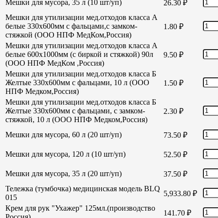
Мешки для мусора, 35 л (10 шт/уп)
26.30
₽
Мешки для утилизации мед.отходов класса А
белые 330х600мм с фальцами,с замком-
1.80
₽
стяжкой (ООО НПФ МедКом,Россия)
Мешки для утилизации мед.отходов класса А
белые 600х1000мм (с биркой и стяжкой) 90л
9.50
₽
(ООО НПФ МедКом ,Россия)
Мешки для утилизации мед.отходов класса Б
Желтые 330х600мм с фальцами, 10 л (ООО
1.50
₽
НПФ Медком,Россия)
Мешки для утилизации мед.отходов класса Б
Желтые 330х600мм с фальцами, с замком-
2.30
₽
стяжкой, 10 л (ООО НПФ Медком,Россия)
Мешки для мусора, 60 л (20 шт/уп)
73.50
₽
Мешки для мусора, 120 л (10 шт/уп)
52.50
₽
Мешки для мусора, 35 л (20 шт/уп)
37.50
₽
Тележка (тумбочка) медицинская модель BLQ
5,933.80
₽
015
Крем для рук "Ухажер" 125мл.(производство
141.70
₽
Россия)