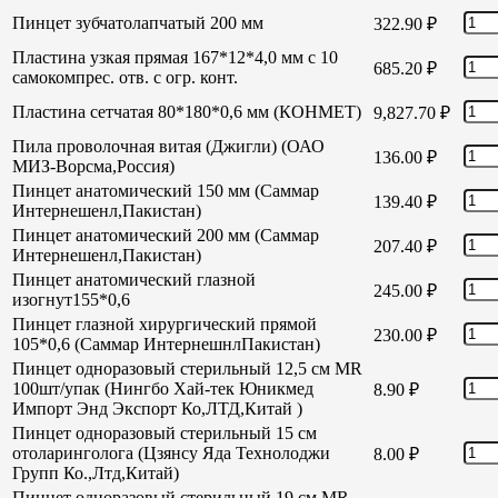
Пинцет зубчатолапчатый 200 мм
322.90
₽
Пластина узкая прямая 167*12*4,0 мм с 10
685.20
₽
самокомпрес. отв. с огр. конт.
Пластина сетчатая 80*180*0,6 мм (КОНМЕТ)
9,827.70
₽
Пила проволочная витая (Джигли) (ОАО
136.00
₽
МИЗ-Ворсма,Россия)
Пинцет анатомический 150 мм (Саммар
139.40
₽
Интернешенл,Пакистан)
Пинцет анатомический 200 мм (Саммар
207.40
₽
Интернешенл,Пакистан)
Пинцет анатомический глазной
245.00
₽
изогнут155*0,6
Пинцет глазной хирургический прямой
230.00
₽
105*0,6 (Саммар ИнтернешнлПакистан)
Пинцет одноразовый стерильный 12,5 см MR
100шт/упак (Нингбо Хай-тек Юникмед
8.90
₽
Импорт Энд Экспорт Ко,ЛТД,Китай )
Пинцет одноразовый стерильный 15 см
отоларинголога (Цзянсу Яда Технолоджи
8.00
₽
Групп Ко.,Лтд,Китай)
Пинцет одноразовый стерильный 19 см MR