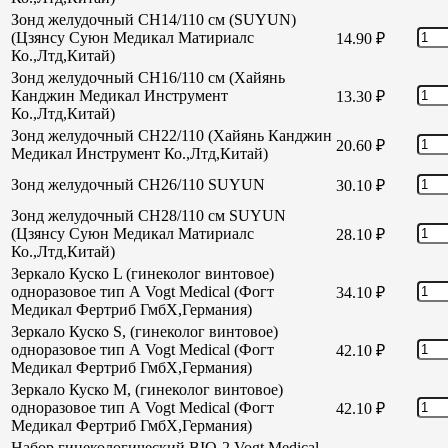
Зонд желудочный CH14/110 см (SUYUN)
(Цзянсу Суюн Медикал Матириалс
14.90
₽
Ко.,Лтд,Китай)
Зонд желудочный CH16/110 см (Хайянь
Канджин Медикал Инструмент
13.30
₽
Ко.,Лтд,Китай)
Зонд желудочный СН22/110 (Хайянь Канджин
20.60
₽
Медикал Инструмент Ко.,Лтд,Китай)
Зонд желудочный СН26/110 SUYUN
30.10
₽
Зонд желудочный СН28/110 см SUYUN
(Цзянсу Суюн Медикал Матириалс
28.10
₽
Ко.,Лтд,Китай)
Зеркало Куско L (гинеколог винтовое)
одноразовое тип А Vogt Medical (Фогт
34.10
₽
Медикал Фертриб ГмбХ,Германия)
Зеркало Куско S, (гинеколог винтовое)
одноразовое тип А Vogt Medical (Фогт
42.10
₽
Медикал Фертриб ГмбХ,Германия)
Зеркало Куско М, (гинеколог винтовое)
одноразовое тип А Vogt Medical (Фогт
42.10
₽
Медикал Фертриб ГмбХ,Германия)
Набор гинекологический BIO-2 Vogt Medical