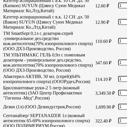
Катетер аспирационный с в.к. 10 СН .дл. 50
(Капкон) SUYUN (Цзянсу Суюн Медикал
12.60
₽
Матириалс Ко,Лтд,Китай)
Катетер аспирационный с в.к. 12 СН .дл. 50
(Вакон) SUYUN (Цзянсу Суюн Медикал
12.90
₽
Матириалс Ко.,Лтд,Китай)
TM SmartSept 0,1л с дозаторм-спрей
-универсальное дез.средство
110.60
₽
кож.антисептик(70% изопропилового спирта)
(ООО ДХЗ-Производство, Россия)
TM УЛЬТИМАКС ГЕЛЬ 0,9л с помповым
дозатором - универсальное дез.средство,
347.60
₽
кож.антисептик(70% изопропилового спирта)
(ООО ДХЗ-Производство, Россия)
Абактерил-АКТИВ, 50 мл. (спрей)(64%
114.10
₽
изопропилового спирта) (ОООРудез,Россия)
Бриллиантовые руки-2 5 литр (кожный
антисептик) (ЗАО Центр Профилактики
3,349.50
₽
"Гигиена -Мед",Россия)
Дезин (1л) (ООО Дезиндустрия,Россия)
1,699.90
₽
Септанайзер/ SEPTANAIZER 1л (кожный
антисептик 65-69% изопропилового спирта)
322.40
₽
(ООО ПОЛИМЕРИУМ,Россия)