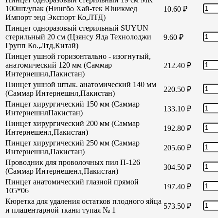
100шт/упак (Нингбо Хай-тек Юникмед
10.60
₽
Импорт энд Экспорт Ко,ЛТД)
Пинцет одноразовый стерильный SUYUN
стерильный 20 см (Цзянсу Яда Технолоджи
9.60
₽
Групп Ко.,Лтд,Китай)
Пинцет ушной горизонтально - изогнутый,
анатомический 120 мм (Саммар
212.40
₽
Интернешнл,Пакистан)
Пинцет ушной штык. анатомический 140 мм
220.50
₽
(Саммар Интернешнл,Пакистан)
Пинцет хирургический 150 мм (Саммар
133.10
₽
ИнтернешнлПакистан)
Пинцет хирургический 200 мм (Саммар
192.80
₽
Интернешенл,Пакистан)
Пинцет хирургический 250 мм (Саммар
205.60
₽
Интернешнл,Пакистан)
Проводник для проволочных пил П-126
304.50
₽
(Саммар Интернешенл,Пакистан)
Пинцет анатомический глазной прямой
197.40
₽
105*06
Кюретка для удаления остатков плодного яйца
573.50
₽
и плацентарной ткани тупая № 1