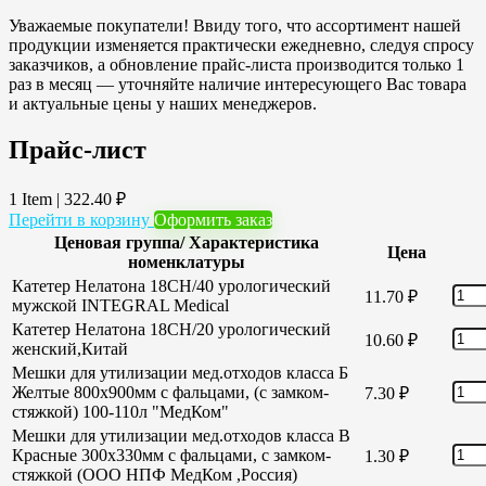
Уважаемые покупатели! Ввиду того, что ассортимент нашей
продукции изменяется практически ежедневно, следуя спросу
заказчиков, а обновление прайс-листа производится только 1
раз в месяц — уточняйте наличие интересующего Вас товара
и актуальные цены у наших менеджеров.
Прайс-лист
1 Item
|
322.40
₽
Перейти в корзину
Оформить заказ
Ценовая группа/ Характеристика
Цена
номенклатуры
Катетер Нелатона 18CH/40 урологический
11.70
₽
мужской INTEGRAL Medical
Катетер Нелатона 18CH/20 урологический
10.60
₽
женский,Китай
Мешки для утилизации мед.отходов класса Б
Желтые 800х900мм с фальцами, (с замком-
7.30
₽
стяжкой) 100-110л "МедКом"
Мешки для утилизации мед.отходов класса В
Красные 300х330мм с фальцами, с замком-
1.30
₽
стяжкой (ООО НПФ МедКом ,Россия)