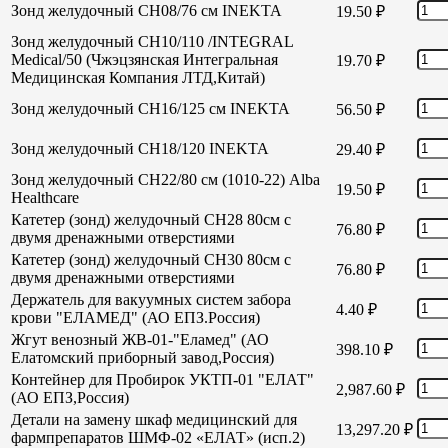
Зонд желудочный СН08/76 см INEKTA
19.50
₽
Зонд желудочный СН10/110 /INTEGRAL
Medical/50 (Чжэцзянская Интегральная
19.70
₽
Медицинская Компания ЛТД,Китай)
Зонд желудочный СН16/125 см INEKTA
56.50
₽
Зонд желудочный СН18/120 INEKTA
29.40
₽
Зонд желудочный СН22/80 см (1010-22) Alba
19.50
₽
Healthcare
Катетер (зонд) желудочный СН28 80см с
76.80
₽
двумя дренажными отверстиями
Катетер (зонд) желудочный СН30 80см с
76.80
₽
двумя дренажными отверстиями
Держатель для вакуумных систем забора
4.40
₽
крови "ЕЛАМЕД" (АО ЕПЗ.Россия)
Жгут венозный ЖВ-01-"Еламед" (АО
398.10
₽
Елатомский приборный завод,Россия)
Контейнер для Пробирок УКТП-01 "ЕЛАТ"
2,987.60
₽
(АО ЕПЗ,Россия)
Детали на замену шкаф медицинский для
13,297.20
₽
фармпрепаратов ШМФ-02 «ЕЛАТ» (исп.2)