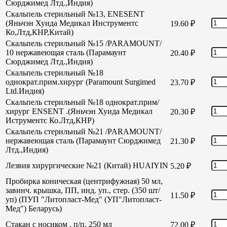
Сюрджимед Лтд.,Индия)
Скальпель стерильный №13, ENESENT
(Яньчэн Хуида Медикал Инструментс
19.60
₽
Ко,Лтд,КНР,Китай)
Скальпель стерильный №15 /PARAMOUNT/
10 нержавеющая сталь (Парамаунт
20.40
₽
Сюрджимед Лтд.,Индия)
Скальпель стерильный №18
однократ.прим.хирург (Paramount Surgimed
23.70
₽
Ltd.Индия)
Скальпель стерильный №18 однократ.прим/
хирург ENSENT .(Яньчэн Хуида Медикал
20.30
₽
Иструментс Ко.Лтд,КНР)
Скальпель стерильный №21 /PARAMOUNT/
нержавеющая сталь (Парамаунт Сюрджимед
21.30
₽
Лтд.,Индия)
Лезвия хирургические №21 (Китай) HUAIYIN
5.20
₽
Пробирка коническая (центрифужная) 50 мл,
завинч. крышка, ПП, инд. уп., стер. (350 шт/
11.50
₽
уп) (ПУП "Литопласт-Мед" (УП"Литопласт-
Мед") Беларусь)
Стакан с носиком , п/п, 250 мл
72.00
₽