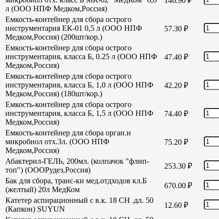
146.90
₽
л (ООО НПФ Медком,Россия)
Емкость-контейнер для сбора острого
инструментария ЕК-01 0,5 л (ООО НПФ
57.30
₽
Медком,Россия) (200шт/кор.)
Емкость-контейнер для сбора острого
инструментария, класса Б, 0.25 л (ООО НПФ
47.40
₽
Медком,Россия)
Емкость-контейнер для сбора острого
инструментария, класса Б, 1,0 л (ООО НПФ
42.20
₽
Медком,Россия) (180шт/кор.)
Емкость-контейнер для сбора острого
инструментария, класса Б, 1,5 л (ООО НПФ
74.40
₽
Медком,Россия)
Емкость-контейнер для сбора орган.и
микробиол отх.3л. (ООО НПФ
75.20
₽
Медком,Россия)
Абактерил-ГЕЛЬ, 200мл. (колпачок "флип-
253.30
₽
топ") (ОООРудез,Россия)
Бак для сбора, транс-ки мед.отдходов кл.Б
670.00
₽
(желтый) 20л МедКом
Катетер аспирационный с в.к. 18 СН .дл. 50
12.60
₽
(Капкон) SUYUN