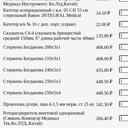
Медикал Инструментс Ко.Лтд,Китай)
Катетер аспирационный с в.к. 05 СН 53 см
14.10
₽
стерильный Вакон .INTEGRAL Medical
Катетер в/в № 16 с доп. порт. (серые)
22.00
₽
Скальпель Сб-4 (скальпель брюшистый
135.90
₽
средний 150мм, 6" длина рабочей части 40мм)
Стержень Богданова 200х3х1
408.00
₽
Стержень Богданова 210х3х1
408.00
₽
Стержень Богданова 240х5х3
435.00
₽
Стержень Богданова 250х5х3
448.50
₽
Стержень Богданова 250х5х4
448.50
₽
Проволока д/серк. шва d-1,5 мм нерж. ст. (5 м)
142.50
₽
Роторасширитель винтовой одноразовый
(Сямынь Компауэр Медикал
284.40
₽
Тек.Ко.ЛТД,.Китай)