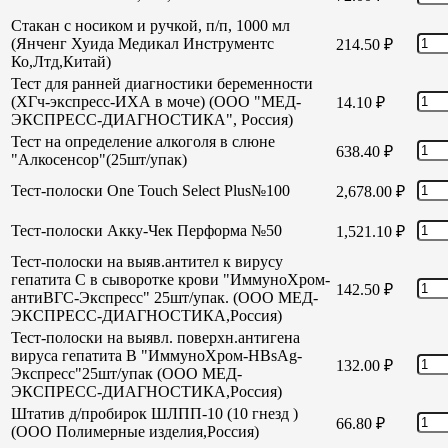
Стакан с носиком и ручкой, п/п, 1000 мл
(Янченг Хуида Медикал Инструментс
214.50
₽
Ко,Лтд,Китай)
Тест для ранней диагностики беременности
(ХГч-экспресс-ИХА в моче) (ООО "МЕД-
14.10
₽
ЭКСПРЕСС-ДИАГНОСТИКА", Россия)
Тест на определение алкоголя в слюне
638.40
₽
"Алкосенсор"(25шт/упак)
Тест-полоски One Touch Select Plus№100
2,678.00
₽
Тест-полоски Акку-Чек Перформа №50
1,521.10
₽
Тест-полоски на выяв.антител к вирусу
гепатита С в сыворотке крови "ИммуноХром-
142.50
₽
антиВГС-Экспресс" 25шт/упак. (ООО МЕД-
ЭКСПРЕСС-ДИАГНОСТИКА,Россия)
Тест-полоски на выявл. поверхн.антигена
вируса гепатита В "ИммуноХром-HBsAg-
132.00
₽
Экспресс"25шт/упак (ООО МЕД-
ЭКСПРЕСС-ДИАГНОСТИКА,Россия)
Штатив д/пробирок ШЛПП-10 (10 гнезд )
66.80
₽
(ООО Полимерные изделия,Россия)