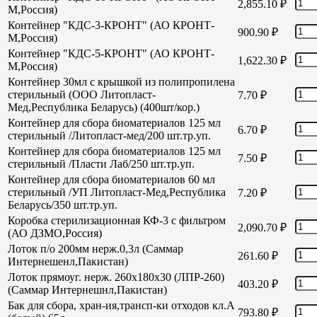
2,855.10
₽
М,Россия)
Контейнер "КДС-3-КРОНТ" (АО КРОНТ-
900.90
₽
М,Россия)
Контейнер "КДС-5-КРОНТ" (АО КРОНТ-
1,622.30
₽
М,Россия)
Контейнер 30мл с крышкой из полипропилена
стерильный (ООО Литопласт-
7.70
₽
Мед,Республика Беларусь) (400шт/кор.)
Контейнер для сбора биоматериалов 125 мл
6.70
₽
стерильный /Литопласт-мед/200 шт.тр.уп.
Контейнер для сбора биоматериалов 125 мл
7.50
₽
стерильный /Пласти Лаб/250 шт.тр.уп.
Контейнер для сбора биоматериалов 60 мл
стерильный /УП Литопласт-Мед,Республика
7.20
₽
Беларусь/350 шт.тр.уп.
Коробка стерилизационная КФ-3 с фильтром
2,090.70
₽
(АО ДЗМО,Россия)
Лоток п/о 200мм нерж.0,3л (Саммар
261.60
₽
Интернешенл,Пакистан)
Лоток прямоуг. нерж. 260х180х30 (ЛПР-260)
403.20
₽
(Саммар Интернешнл,Пакистан)
Бак для сбора, хран-ия,трансп-ки отходов кл.А
793.80
₽