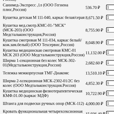
Санимед-Экспресс ,1л (ООО Гегиена
536.70
₽
плюс,Россия)
Кушетка детская М 111-040, каркас белая/серая
8,671.50
₽
Кушетка мед.смотр.КМС-01-"МСК"
(МСК-203) (ООО
8,755.90
₽
Медстальконструкция,Россия)
Кушетка смотровая М 111-034, каркас белый/
8,048.90
₽
кож.зам.белый) (ООО Техсервис,Россия)
Кушетка медицинская смотровая КМС-01
11,132.00
₽
МСК 203 (ООО Медстальконструкция,Россия)
Ширма 1-секционная без колес МСК-302-
2,682.60
₽
01(Медстальконструкция,Россия)
Тележка межкорпусная ТМГ-Диакомс
13,510.10
₽
Ширма 2-хсекционная МСК-2302-01/2С без
4,852.30
₽
колес (ООО Медтальконструкция.Россия)
Кушетка медицинская физиотерапевтическая
10,722.90
₽
КМФ.01.00 (каркас МДФ)
Штанга для подвески ручных опор (МСК-112)
4,000.00
₽
Кровать функциональная четырехсексионная
15,936.40
₽