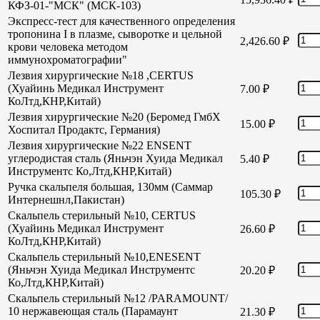
КФЗ-01-"МСК" (МСК-103)
Экспресс-тест для качественного определения
тропонина I в плазме, сыворотке и цельной
2,426.60
₽
крови человека методом
иммунохроматографии"
Лезвия хирургические №18 ,CERTUS
(Хуайинь Медикал Инструмент
7.00
₽
КоЛтд,КНР,Китай)
Лезвия хирургические №20 (Беромед ГмбХ
15.00
₽
Хоспитал Продактс, Германия)
Лезвия хирургические №22 ENSENT
углеродистая сталь (Яньчэн Хуида Медикал
5.40
₽
Инструментс Ко,Лтд,КНР,Китай)
Ручка скальпеля большая, 130мм (Саммар
105.30
₽
Интернешнл,Пакистан)
Скальпель стерильный №10, CERTUS
(Хуайинь Медикал Инструмент
26.60
₽
КоЛтд,КНР,Китай)
Скальпель стерильный №10,ENESENT
(Яньчэн Хуида Медикал Инструментс
20.20
₽
Ко,Лтд,КНР,Китай)
Скальпель стерильный №12 /PARAMOUNT/
10 нержавеющая сталь (Парамаунт
21.30
₽