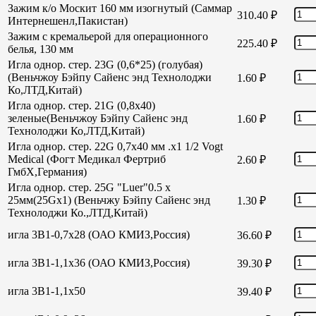
Зажим к/о Москит 160 мм изогнутый (Саммар
310.40
₽
Интернешенл,Пакистан)
Зажим с кремальерой для операционного
225.40
₽
белья, 130 мм
Игла однор. стер. 23G (0,6*25) (голубая)
(Веньчжоу Бэйпу Сайенс энд Технолоджи
1.60
₽
Ко,ЛТД,Китай)
Игла однор. стер. 21G (0,8х40)
зеленые(Веньчжоу Бэйпу Сайенс энд
1.60
₽
Технолоджи Ко,ЛТД,Китай)
Игла однор. стер. 22G 0,7х40 мм .х1 1/2 Vogt
Medical (Фогт Медикал Фертриб
2.60
₽
ГмбХ,Германия)
Игла однор. стер. 25G "Luer"0.5 х
25мм(25Gх1) (Веньчжу Бэйпу Сайенс энд
1.30
₽
Технолоджи Ко.,ЛТД,Китай)
игла 3В1-0,7х28 (ОАО КМИЗ,Россия)
36.60
₽
игла 3В1-1,1х36 (ОАО КМИЗ,Россия)
39.30
₽
игла 3В1-1,1х50
39.40
₽