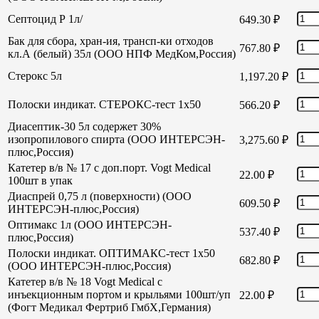
Септоцид Р 1л/
649.30
₽
Бак для сбора, хран-ия, трансп-ки отходов
767.80
₽
кл.А (белый) 35л (ООО НПФ МедКом,Россия)
Стерокс 5л
1,197.20
₽
Полоски индикат. СТЕРОКС-тест 1х50
566.20
₽
Диасептик-30 5л содержет 30%
изопропилового спирта (ООО ИНТЕРСЭН-
3,275.60
₽
плюс,Россия)
Катетер в/в № 17 с доп.порт. Vogt Medical
22.00
₽
100шт в упак
Диаспрей 0,75 л (поверхности) (ООО
609.50
₽
ИНТЕРСЭН-плюс,Россия)
Оптимакс 1л (ООО ИНТЕРСЭН-
537.40
₽
плюс,Россия)
Полоски индикат. ОПТИМАКС-тест 1х50
682.80
₽
(ООО ИНТЕРСЭН-плюс,Россия)
Катетер в/в № 18 Vogt Medical с
инъекционным портом и крыльями 100шт/уп
22.00
₽
(Фогт Медикал Фертриб ГмбХ,Германия)