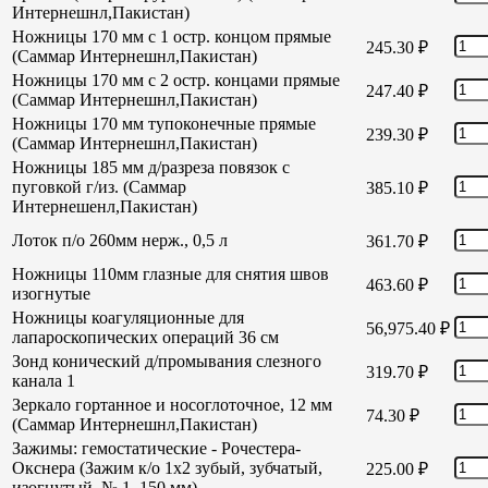
Интернешнл,Пакистан)
Ножницы 170 мм с 1 остр. концом прямые
245.30
₽
(Саммар Интернешнл,Пакистан)
Ножницы 170 мм с 2 остр. концами прямые
247.40
₽
(Саммар Интернешнл,Пакистан)
Ножницы 170 мм тупоконечные прямые
239.30
₽
(Саммар Интернешнл,Пакистан)
Ножницы 185 мм д/разреза повязок с
пуговкой г/из. (Саммар
385.10
₽
Интернешенл,Пакистан)
Лоток п/о 260мм нерж., 0,5 л
361.70
₽
Ножницы 110мм глазные для снятия швов
463.60
₽
изогнутые
Ножницы коагуляционные для
56,975.40
₽
лапароскопических операций 36 см
Зонд конический д/промывания слезного
319.70
₽
канала 1
Зеркало гортанное и носоглоточное, 12 мм
74.30
₽
(Саммар Интернешнл,Пакистан)
Зажимы: гемостатические - Рочестера-
Окснера (Зажим к/о 1х2 зубый, зубчатый,
225.00
₽
изогнутый, № 1, 150 мм)