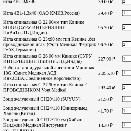
игла 4В1-0,9х36
39.00
₽
Игла 4В1-1,3х40 (ОАО КМИЗ,Россия)
29.40
₽
Игла спинальная G 22 90мм тип Квинке
SURU (СУРУ ИНТЕРНЭШНЛ
95.30
₽
ПиВиТи.ЛТД,Индия)
Игла спинальная G 23х90 мм тип Квинке ,без
проводниковой иглы (Фогт Медикал Фертриб
96.30
₽
ГмбХ,Германия)
Игла спинальная G 26 90 мм Квинке (СУРУ
227.90
₽
ИНТЕРНЭШНЛ ПиВиТи.ЛТД,Индия)
Набор для эпидуральной анестезии Минипак
18G (Смитс Медикал АСД
2,055.10
₽
Инк,США,Соединенное Королевство)
Игла спинальная G 27 90мм тип Квинке С
293.40
₽
ПРОВОДНИКОМ,Vogt Medical
Зонд желудочный СН20/110 (SUYUN)
21.50
₽
Зонд желудочный СН24/110 Юникорнмед
41.70
₽
Хайянь (Китай)
Зонд желудочный CH12/110 см (Хайянь
Канджин Медикал Инструмент
13.30
₽
Ко.,Лтд,Китай)