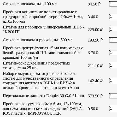
Стакан с носиком, п/п, 100 мл
34.50
₽
Пробирки конические полистироловые с
градуировкой с пробкой стерил Объем 10мл,
3.40
₽
д.16х100 мм
Штатив для пробирок универсальный ШПУ-
225.00
₽
"КРОНТ"
Стакан с носиком и ручкой, п/п 500 мл
193.50
₽
Пробирка центрифужная 15 мл коническая с
белой градуировкой ПП завинчивающейся
6.70
₽
крышкой 100 шт/уп
Штатив-бокс д/хранения предметных
211.10
₽
стекол,п/с на 25 шт
Набор иммунохроматографических тест-
систем для качественного определения
142.40
₽
содержания антител к ВИЧ-1 и ВИЧ-2 в
цельной крови, сыворотке и плазме (Abon
Персональные ланцеты Droplet 30 G/0.31 mm
573.50
₽
Пробирка вакуумная объем 6 мл, 13х100мм,
для гематологических исследований (ЭДТА-
9.50
₽
КЗ), пластик, IMPROVACUTER