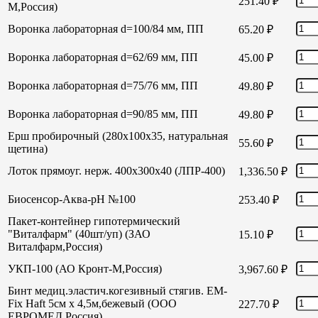
251.40
₽
М,Россия)
Воронка лабораторная d=100/84 мм, ПП
65.20
₽
Воронка лабораторная d=62/69 мм, ПП
45.00
₽
Воронка лабораторная d=75/76 мм, ПП
49.80
₽
Воронка лабораторная d=90/85 мм, ПП
49.80
₽
Ерш пробирочный (280х100х35, натуральная
55.60
₽
щетина)
Лоток прямоуг. нерж. 400х300х40 (ЛПР-400)
1,336.50
₽
Биосенсор-Аква-рН №100
253.40
₽
Пакет-контейнер гипотермический
"Виталфарм" (40шт/уп) (ЗАО
15.10
₽
Виталфарм,Россия)
УКП-100 (АО Кронт-М,Россия)
3,967.60
₽
Бинт медиц.эластич.когезивный стягив. EM-
Fix Haft 5см х 4,5м,бежевый (ООО
227.70
₽
ЕВРОМЕД,Россия)