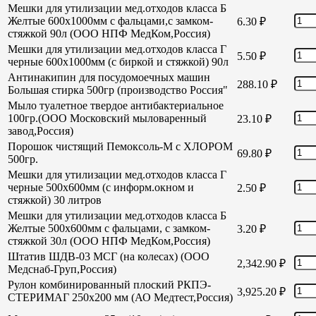
Мешки для утилизации мед.отходов класса Б
Желтые 600х1000мм с фальцами,с замком-
6.30
₽
стяжкой 90л (ООО НПФ МедКом,Россия)
Мешки для утилизации мед.отходов класса Г
5.50
₽
черные 600х1000мм (с биркой и стяжкой) 90л
Антинакипин для посудомоечных машин
288.10
₽
Большая стирка 500гр (производство Россия"
Мыло туалетное твердое антибактериальное
100гр.(ООО Московский мыловаренный
23.10
₽
завод,Россия)
Порошок чистящий Пемоксоль-М с ХЛОРОМ
69.80
₽
500гр.
Мешки для утилизации мед.отходов класса Г
черные 500х600мм (с информ.окном и
2.50
₽
стяжкой) 30 литров
Мешки для утилизации мед.отходов класса Б
Желтые 500х600мм с фальцами, с замком-
3.20
₽
стяжкой 30л (ООО НПФ МедКом,Россия)
Штатив ШДВ-03 МСГ (на колесах) (ООО
2,342.90
₽
Медснаб-Груп,Россия)
Рулон комбинированный плоский РКПЭ-
3,925.20
₽
СТЕРИМАГ 250х200 мм (АО Медтест,Россия)