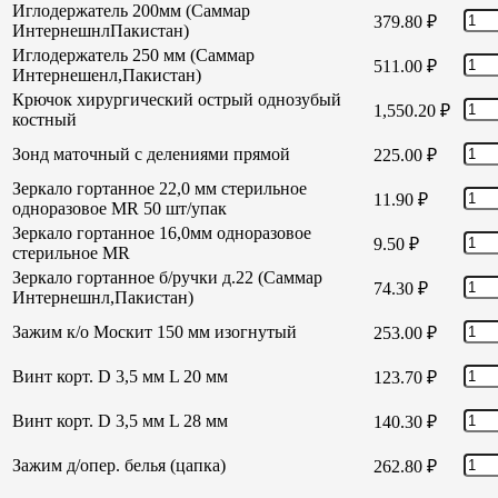
Иглодержатель 200мм (Саммар
379.80
₽
ИнтернешнлПакистан)
Иглодержатель 250 мм (Саммар
511.00
₽
Интернешенл,Пакистан)
Крючок хирургический острый однозубый
1,550.20
₽
костный
Зонд маточный с делениями прямой
225.00
₽
Зеркало гортанное 22,0 мм стерильное
11.90
₽
одноразовое MR 50 шт/упак
Зеркало гортанное 16,0мм одноразовое
9.50
₽
стерильное MR
Зеркало гортанное б/ручки д.22 (Саммар
74.30
₽
Интернешнл,Пакистан)
Зажим к/о Москит 150 мм изогнутый
253.00
₽
Винт корт. D 3,5 мм L 20 мм
123.70
₽
Винт корт. D 3,5 мм L 28 мм
140.30
₽
Зажим д/опер. белья (цапка)
262.80
₽