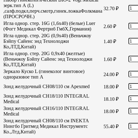
зерк.тип А (L)
32.70
₽
,салф.подкл,перч.смотр,гинек.ложкаФолкмана
(ПРОСРОЧН.)
Игла однор. стер. 16G (1,6х40) (белые) Luer
2.60
₽
(Фогт Медикал Фертриб ГмбХ,Германия)
Игла однор. стер. 20G (0,9х40) (Веньчжоу
Бэйпу Сайенс энд Технолоджи
1.40
₽
Ко,ЛТД,Китай)
Игла однор. стер. 20G 0,9х40 (желтые)
(Веньчжоу Бэйпу Сайенс энд Технолоджи
1.60
₽
Ко,ЛТД,Китай)
Зеркало Куско L (гинеколог винтовое)
24.00
₽
одноразовое тип А
Зонд желудочный СН08/110 см Apexmed
18.00
₽
Зонд желудочный СН18/110 INTEGRAL
18.10
₽
Medical
Зонд желудочный СН16/110 INTEGRAL
18.00
₽
Medical
Зонд желудочный СН08/110 см INEKTA
Нингбо Гритмед Медикал Инструментс
55.40
₽
Ко.,Лтд,Китай)