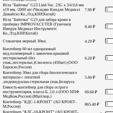
Игла "Бабочка" G23 Lind-Vac. 23G х 3/4 0,6 мм
х19 мм, /2000 шт (Чжэцзян Киндли Медикэл
7.90
₽
Дивайсиз Ко.,Лтд,КНР,Китай)
Игла "Бабочка" G23 для забора крови в
пробирку IMPROVACUTER (Гуанчжоу
8.40
₽
Импрув Медикал Инструментс
Ко.,Лтд,КНР,Китай)
Стаканчик мерный 30мл.
4.20
₽
Контейнер 60 мл одноразовый
мед.полимерный с завинчив.крышкой
нестерильный (без
6.20
₽
упак.,нестерильн.)Смоленск (450шт) (ООО
Еврокэп,Россия)
Контейнер 30мл для сбора биологического
материала с лопаткой
5.60
₽
,индивидуальн.стерильная упак,Беларусь
Емкость-контейнер для сбора острого
инструментария, класса Б, 2,0 л (ООО НПФ
69.60
₽
МедКом,Россия) (80шт/кор.)
Контейнер "КДС-1-КРОНТ" (АО КРОНТ-
865.40
₽
М,Россия)
Контейнер "КДС-10-КРОНТ" (АО КРОНТ-