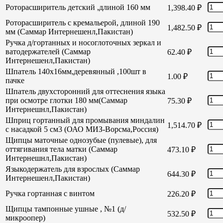
Роторасширитель детский ,длиной 160 мм
1,398.40
₽
Роторасширитель с кремальерой, длиной 190
1,482.50
₽
мм (Саммар Интернешенл,Пакистан)
Ручка д/гортанных и носоглоточных зеркал и
ватодержателей (Саммар
62.40
₽
Интернешенл,Пакистан)
Шпатель 140х16мм,деревянный ,100шт в
1.00
₽
пачке
Шпатель двухсторонний для оттеснения языка
при осмотре глотки 180 мм(Саммар
75.30
₽
Интернешнл,Пакистан)
Шприц гортанный для промывания миндалин
1,514.70
₽
с насадкой 5 см3 (ОАО МИЗ-Ворсма,Россия)
Щипцы маточные однозубые (пулевые), для
оттягивания тела матки (Саммар
473.10
₽
Интернешнл,Пакистан)
Языкодержатель для взрослых (Саммар
644.30
₽
Интернешенл,Пакистан)
Ручка гортанная с винтом
226.20
₽
Щипцы тампонные ушные , №1 (д/
532.50
₽
микроопер)