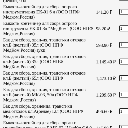
(белый) 65л
Емкость-контейнер для сбора острого
инструментария ЕК-01 6 л (ООО НПФ
141.20
₽
Медком,Россия)
Емкость-контейнер для сбора острого
инструмента ЕК-01 3л "МедКом" (ООО НПФ
98.20
₽
Медком,Россия)
Бак для сбора, хран-ия, трансп-ки отходов
кл.Б (желтый) 35л (ООО НПФ
593.90
₽
МедКом,Россия) аукц
Бак для сбора, хран-ия, трансп-ки отходов
кл.Б (желтый) 35л (ООО НПФ
1,149.40
₽
МедКом,Россия)
Бак для сбора, хран-ия, трансп-ки отходов
кл.Б (желтый) 65л (ООО НПФ
1,473.10
₽
Медком,Россия)
Бак для сбора, хран-ия, трансп-ки отходов
кл.Б (желтый) МК-03, 50л (ООО НПФ
1,209.60
₽
Медком ,Россия)
Бак для сбора, хранения, трансп-ки
мед.отходов кл.А(белае) 12л (ООО НПФ
496.60
₽
Медком,Россия)
Емкость-контейнер для сбора орган.и
микробиол отх. класс Б МК-02 "МедКом" 6,0