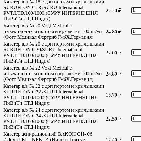
Катетер в/в № 18 с доп портом и крылышками
SURUFLON G18 /SURU International
22.20
₽
PVT/LTD/100/1000 (СУРУ ИНТЕРНЭШНЛ
ПиВиТи.ЛТД,Индия)
Катетер в/в № 20 Vogt Medical с
инъекционным портом и крыльями 100шт/уп
24.80
₽
(Фогт Медикал Фертриб ГмбХ,Германия)
Катетер в/в № 20 с доп портом и крылышками
SURUFLON G20/SURU International
22.00
₽
PVT/LTD/100/1000 (СУРУ ИНТЕРНЭШНЛ
ПиВиТи.ЛТД,Индия)
Катетер в/в № 22 Vogt Medical с
инъекционным портом и крыльями 100шт/уп
24.80
₽
(Фогт Медикал Фертриб ГмбХ,Германия)
Катетер в/в № 22 с доп портом и крылышками
SURUFLON G22 /SURU International
15.70
₽
PVT/LTD/100/1000 (СУРУ ИНТЕРНЭШНЛ
ПиВиТи.ЛТД,Индия)
Катетер в/в № 24 с доп портом и крылышками
SURUFLON G24 /SURU International
22.50
₽
PVT/LTD/100/1000 (СУРУ ИНТЕРНЭШНЛ
ПиВиТи.ЛТД,Индия)
Катетер аспирационный ВАКОН СН- 06
-50см сРКП INEKTA (Нингбо Гритмед
17.40
₽