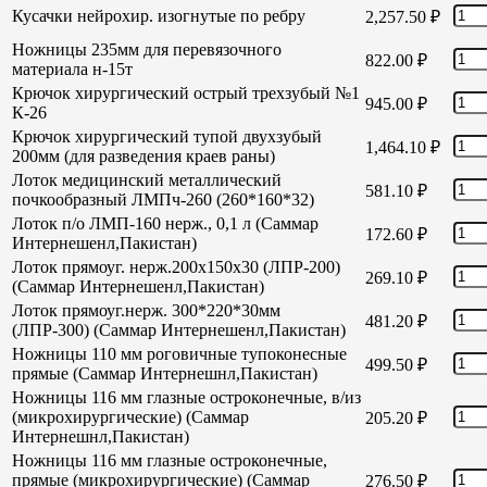
Кусачки нейрохир. изогнутые по ребру
2,257.50
₽
Ножницы 235мм для перевязочного
822.00
₽
материала н-15т
Крючок хирургический острый трехзубый №1
945.00
₽
К-26
Крючок хирургический тупой двухзубый
1,464.10
₽
200мм (для разведения краев раны)
Лоток медицинский металлический
581.10
₽
почкообразный ЛМПч-260 (260*160*32)
Лоток п/о ЛМП-160 нерж., 0,1 л (Саммар
172.60
₽
Интернешенл,Пакистан)
Лоток прямоуг. нерж.200х150х30 (ЛПР-200)
269.10
₽
(Саммар Интернешенл,Пакистан)
Лоток прямоуг.нерж. 300*220*30мм
481.20
₽
(ЛПР-300) (Саммар Интернешенл,Пакистан)
Ножницы 110 мм роговичные тупоконесные
499.50
₽
прямые (Саммар Интернешнл,Пакистан)
Ножницы 116 мм глазные остроконечные, в/из
(микрохирургические) (Саммар
205.20
₽
Интернешнл,Пакистан)
Ножницы 116 мм глазные остроконечные,
прямые (микрохирургические) (Саммар
276.50
₽