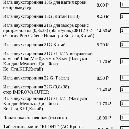
Игла двухсторонняя 18G для взятия крови
8.00
₽
импровакутер
Игла двухсторонняя 18G ,Китай (ЕПЗ)
8.40
₽
Игла двухсторонняя 21G для забора кровис
прозрачной ка (0,8х38) (50шт/упак),08112102
14.50
₽
(Ченгду Рич Сайенс Индастри Ко.,Лтд,Китай)
Игла двухсторонняя 21G Китай
5.70
₽
Игла двухсторонняя 21G х1 1/2 'с визуальной
камерой Lind-Vac 0,8 мм х 38 мм (Чжэцзян
11.70
₽
Киндли Медикэл Дивайсиз
Ко.,Лтд,КНР,Китай)
Игла двухсторонняя 22 G (Рафэл)
8.50
₽
Игла двухсторонняя 22G (0,8х38)
11.40
₽
стер.IMPROVACUTER
Игла двухсторонняя 21G х1 1/2'', (Чжэцзян
Киндли Медикэл Дивайсиз
11.70
₽
Ко.,Лтд,КНР,Китай)
Лопаточка стеклянная (глазные)
18.00
₽
Таблетница-мини "КРОНТ" (АО Кронт-