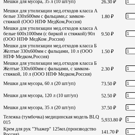
Мешки для мусора, 35 л (10 шт/уп)
26.30
₽
Мешки для утилизации мед.отходов класса А
белые 330х600мм с фальцами,с замком-
1.80
₽
стяжкой (ООО НПФ МедКом,Россия)
Мешки для утилизации мед.отходов класса А
белые 600х1000мм (с биркой и стяжкой) 90л
9.50
₽
(ООО НПФ МедКом ,Россия)
Мешки для утилизации мед.отходов класса Б
Желтые 330х600мм с фальцами, 10 л (ООО
1.50
₽
НПФ Медком,Россия)
Мешки для утилизации мед.отходов класса Б
Желтые 330х600мм с фальцами, с замком-
2.30
₽
стяжкой, 10 л (ООО НПФ Медком,Россия)
Мешки для мусора, 60 л (20 шт/уп)
73.50
₽
Мешки для мусора, 120 л (10 шт/уп)
52.50
₽
Мешки для мусора, 35 л (20 шт/уп)
37.50
₽
Тележка (тумбочка) медицинская модель BLQ
5,933.80
₽
015
Крем для рук "Ухажер" 125мл.(производство
141.70
₽
Россия)