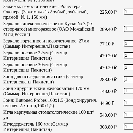
Зажимы: гемостатические - Рочестера-
Окснера (Зажим к/о 1х2 зубый, зубчатый,
225.00
₽
прямой, № 1, 150 мм)
Зеркало гинекологическое по Куско № 3 (2х
створчатое) многоразовое (ОАО Можайский
289.40
₽
МИЗ,Россия)
Зеркало гортанное и носоглоточное, 27мм
77.10
₽
(Саммар Интернешнл,Пакистан)
Зеркало носовое 22мм (Саммар
470.20
₽
Интернешнл,Пакистан)
Зеркало носовое 30мм (Саммар
470.20
₽
Интернешнл,Пакистан)
Зонд для исследования аттика (Саммар
288.00
₽
Интернешенл,Пакистан)
Зонд хирургический желобоватый 170 мм
148.00
₽
(Саммар Интернешнл,Пакистан)
Зонд: Buttoned Probes 160х1,5 (Зонд хирургич.
44.90
₽
пуговч. 2-х стор,160х1,5)
Игла карпульная стоматологические 100 шт/
548.60
₽
уп
Иглодержатель 160 мм (Саммар
308.80
₽
Интернешнл,Пакистан)