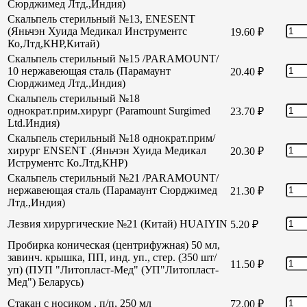
Сюрджимед Лтд.,Индия)
Скальпель стерильный №13, ENESENT
(Яньчэн Хуида Медикал Инструментс
19.60
₽
Ко,Лтд,КНР,Китай)
Скальпель стерильный №15 /PARAMOUNT/
10 нержавеющая сталь (Парамаунт
20.40
₽
Сюрджимед Лтд.,Индия)
Скальпель стерильный №18
однократ.прим.хирург (Paramount Surgimed
23.70
₽
Ltd.Индия)
Скальпель стерильный №18 однократ.прим/
хирург ENSENT .(Яньчэн Хуида Медикал
20.30
₽
Иструментс Ко.Лтд,КНР)
Скальпель стерильный №21 /PARAMOUNT/
нержавеющая сталь (Парамаунт Сюрджимед
21.30
₽
Лтд.,Индия)
Лезвия хирургические №21 (Китай) HUAIYIN
5.20
₽
Пробирка коническая (центрифужная) 50 мл,
завинч. крышка, ПП, инд. уп., стер. (350 шт/
11.50
₽
уп) (ПУП "Литопласт-Мед" (УП"Литопласт-
Мед") Беларусь)
Стакан с носиком , п/п, 250 мл
72.00
₽