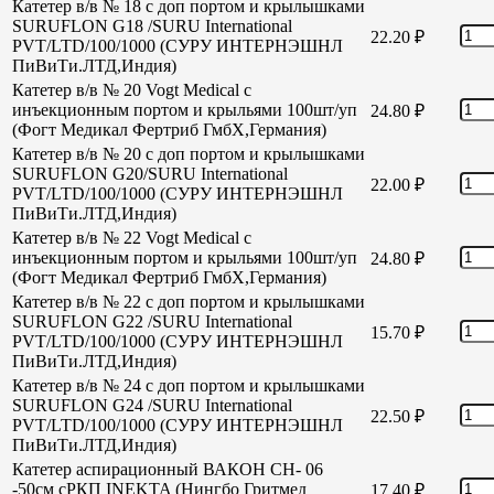
Катетер в/в № 18 с доп портом и крылышками
SURUFLON G18 /SURU International
22.20
₽
PVT/LTD/100/1000 (СУРУ ИНТЕРНЭШНЛ
ПиВиТи.ЛТД,Индия)
Катетер в/в № 20 Vogt Medical с
инъекционным портом и крыльями 100шт/уп
24.80
₽
(Фогт Медикал Фертриб ГмбХ,Германия)
Катетер в/в № 20 с доп портом и крылышками
SURUFLON G20/SURU International
22.00
₽
PVT/LTD/100/1000 (СУРУ ИНТЕРНЭШНЛ
ПиВиТи.ЛТД,Индия)
Катетер в/в № 22 Vogt Medical с
инъекционным портом и крыльями 100шт/уп
24.80
₽
(Фогт Медикал Фертриб ГмбХ,Германия)
Катетер в/в № 22 с доп портом и крылышками
SURUFLON G22 /SURU International
15.70
₽
PVT/LTD/100/1000 (СУРУ ИНТЕРНЭШНЛ
ПиВиТи.ЛТД,Индия)
Катетер в/в № 24 с доп портом и крылышками
SURUFLON G24 /SURU International
22.50
₽
PVT/LTD/100/1000 (СУРУ ИНТЕРНЭШНЛ
ПиВиТи.ЛТД,Индия)
Катетер аспирационный ВАКОН СН- 06
-50см сРКП INEKTA (Нингбо Гритмед
17.40
₽