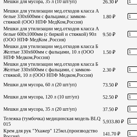
Мешки для мусора, 35 л (10 шт/уп)
26.30
₽
Мешки для утилизации мед.отходов класса А
белые 330х600мм с фальцами,с замком-
1.80
₽
стяжкой (ООО НПФ МедКом,Россия)
Мешки для утилизации мед.отходов класса А
белые 600х1000мм (с биркой и стяжкой) 90л
9.50
₽
(ООО НПФ МедКом ,Россия)
Мешки для утилизации мед.отходов класса Б
Желтые 330х600мм с фальцами, 10 л (ООО
1.50
₽
НПФ Медком,Россия)
Мешки для утилизации мед.отходов класса Б
Желтые 330х600мм с фальцами, с замком-
2.30
₽
стяжкой, 10 л (ООО НПФ Медком,Россия)
Мешки для мусора, 60 л (20 шт/уп)
73.50
₽
Мешки для мусора, 120 л (10 шт/уп)
52.50
₽
Мешки для мусора, 35 л (20 шт/уп)
37.50
₽
Тележка (тумбочка) медицинская модель BLQ
5,933.80
₽
015
Крем для рук "Ухажер" 125мл.(производство
141.70
₽
Россия)