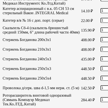
Медикал Инструментс Ко.Лтд,Китай)
Катетер аспирационный с в.к. 05 СН 53 см
14.10
₽
стерильный Вакон .INTEGRAL Medical
Катетер в/в № 16 с доп. порт. (серые)
22.00
₽
Скальпель Сб-4 (скальпель брюшистый
135.90
₽
средний 150мм, 6" длина рабочей части 40мм)
Стержень Богданова 200х3х1
408.00
₽
Стержень Богданова 210х3х1
408.00
₽
Стержень Богданова 240х5х3
435.00
₽
Стержень Богданова 250х5х3
448.50
₽
Стержень Богданова 250х5х4
448.50
₽
Проволока д/серк. шва d-1,5 мм нерж. ст. (5 м)
142.50
₽
Роторасширитель винтовой одноразовый
(Сямынь Компауэр Медикал
284.40
₽
Тек.Ко.ЛТД,.Китай)