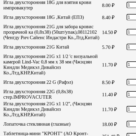
Игла двухсторонняя 18G для взятия крови
8.00
₽
импровакутер
Игла двухсторонняя 18G ,Китай (ЕПЗ)
8.40
₽
Игла двухсторонняя 21G для забора кровис
прозрачной ка (0,8х38) (50шт/упак),08112102
14.50
₽
(Ченгду Рич Сайенс Индастри Ко.,Лтд,Китай)
Игла двухсторонняя 21G Китай
5.70
₽
Игла двухсторонняя 21G х1 1/2 'с визуальной
камерой Lind-Vac 0,8 мм х 38 мм (Чжэцзян
11.70
₽
Киндли Медикэл Дивайсиз
Ко.,Лтд,КНР,Китай)
Игла двухсторонняя 22 G (Рафэл)
8.50
₽
Игла двухсторонняя 22G (0,8х38)
11.40
₽
стер.IMPROVACUTER
Игла двухсторонняя 21G х1 1/2'', (Чжэцзян
Киндли Медикэл Дивайсиз
11.70
₽
Ко.,Лтд,КНР,Китай)
Лопаточка стеклянная (глазные)
18.00
₽
Таблетница-мини "КРОНТ" (АО Кронт-