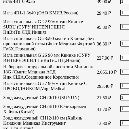
игла 4В1-0,9х36
39.00
₽
Игла 4В1-1,3х40 (ОАО КМИЗ,Россия)
29.40
₽
Игла спинальная G 22 90мм тип Квинке
SURU (СУРУ ИНТЕРНЭШНЛ
95.30
₽
ПиВиТи.ЛТД,Индия)
Игла спинальная G 23х90 мм тип Квинке ,без
проводниковой иглы (Фогт Медикал Фертриб
96.30
₽
ГмбХ,Германия)
Игла спинальная G 26 90 мм Квинке (СУРУ
227.90
₽
ИНТЕРНЭШНЛ ПиВиТи.ЛТД,Индия)
Набор для эпидуральной анестезии Минипак
18G (Смитс Медикал АСД
2,055.10
₽
Инк,США,Соединенное Королевство)
Игла спинальная G 27 90мм тип Квинке С
293.40
₽
ПРОВОДНИКОМ,Vogt Medical
Зонд желудочный СН20/110 (SUYUN)
21.50
₽
Зонд желудочный СН24/110 Юникорнмед
41.70
₽
Хайянь (Китай)
Зонд желудочный CH12/110 см (Хайянь
Канджин Медикал Инструмент
13.30
₽
Ко.,Лтд,Китай)