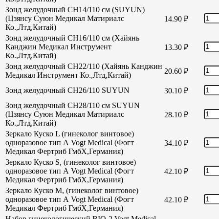
Зонд желудочный CH14/110 см (SUYUN)
(Цзянсу Суюн Медикал Матириалс
14.90
₽
Ко.,Лтд,Китай)
Зонд желудочный CH16/110 см (Хайянь
Канджин Медикал Инструмент
13.30
₽
Ко.,Лтд,Китай)
Зонд желудочный СН22/110 (Хайянь Канджин
20.60
₽
Медикал Инструмент Ко.,Лтд,Китай)
Зонд желудочный СН26/110 SUYUN
30.10
₽
Зонд желудочный СН28/110 см SUYUN
(Цзянсу Суюн Медикал Матириалс
28.10
₽
Ко.,Лтд,Китай)
Зеркало Куско L (гинеколог винтовое)
одноразовое тип А Vogt Medical (Фогт
34.10
₽
Медикал Фертриб ГмбХ,Германия)
Зеркало Куско S, (гинеколог винтовое)
одноразовое тип А Vogt Medical (Фогт
42.10
₽
Медикал Фертриб ГмбХ,Германия)
Зеркало Куско М, (гинеколог винтовое)
одноразовое тип А Vogt Medical (Фогт
42.10
₽
Медикал Фертриб ГмбХ,Германия)
Набор гинекологический BIO-2 Vogt Medical