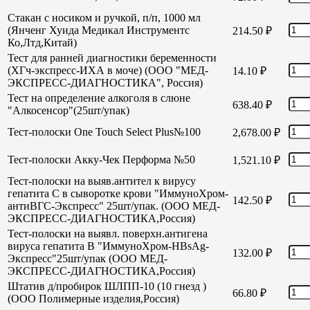
Стакан с носиком и ручкой, п/п, 1000 мл
(Янченг Хуида Медикал Инструментс
214.50
₽
Ко,Лтд,Китай)
Тест для ранней диагностики беременности
(ХГч-экспресс-ИХА в моче) (ООО "МЕД-
14.10
₽
ЭКСПРЕСС-ДИАГНОСТИКА", Россия)
Тест на определение алкоголя в слюне
638.40
₽
"Алкосенсор"(25шт/упак)
Тест-полоски One Touch Select Plus№100
2,678.00
₽
Тест-полоски Акку-Чек Перформа №50
1,521.10
₽
Тест-полоски на выяв.антител к вирусу
гепатита С в сыворотке крови "ИммуноХром-
142.50
₽
антиВГС-Экспресс" 25шт/упак. (ООО МЕД-
ЭКСПРЕСС-ДИАГНОСТИКА,Россия)
Тест-полоски на выявл. поверхн.антигена
вируса гепатита В "ИммуноХром-HBsAg-
132.00
₽
Экспресс"25шт/упак (ООО МЕД-
ЭКСПРЕСС-ДИАГНОСТИКА,Россия)
Штатив д/пробирок ШЛПП-10 (10 гнезд )
66.80
₽
(ООО Полимерные изделия,Россия)