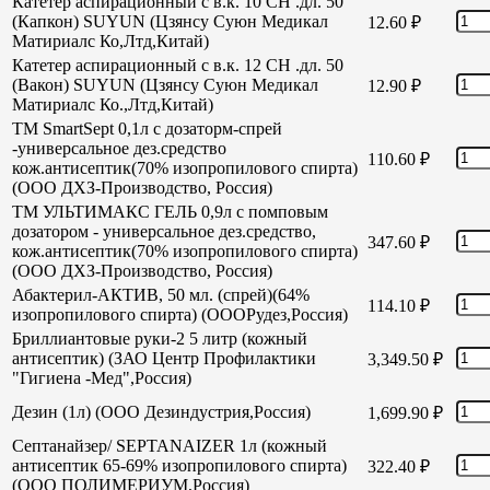
Катетер аспирационный с в.к. 10 СН .дл. 50
(Капкон) SUYUN (Цзянсу Суюн Медикал
12.60
₽
Матириалс Ко,Лтд,Китай)
Катетер аспирационный с в.к. 12 СН .дл. 50
(Вакон) SUYUN (Цзянсу Суюн Медикал
12.90
₽
Матириалс Ко.,Лтд,Китай)
TM SmartSept 0,1л с дозаторм-спрей
-универсальное дез.средство
110.60
₽
кож.антисептик(70% изопропилового спирта)
(ООО ДХЗ-Производство, Россия)
TM УЛЬТИМАКС ГЕЛЬ 0,9л с помповым
дозатором - универсальное дез.средство,
347.60
₽
кож.антисептик(70% изопропилового спирта)
(ООО ДХЗ-Производство, Россия)
Абактерил-АКТИВ, 50 мл. (спрей)(64%
114.10
₽
изопропилового спирта) (ОООРудез,Россия)
Бриллиантовые руки-2 5 литр (кожный
антисептик) (ЗАО Центр Профилактики
3,349.50
₽
"Гигиена -Мед",Россия)
Дезин (1л) (ООО Дезиндустрия,Россия)
1,699.90
₽
Септанайзер/ SEPTANAIZER 1л (кожный
антисептик 65-69% изопропилового спирта)
322.40
₽
(ООО ПОЛИМЕРИУМ,Россия)