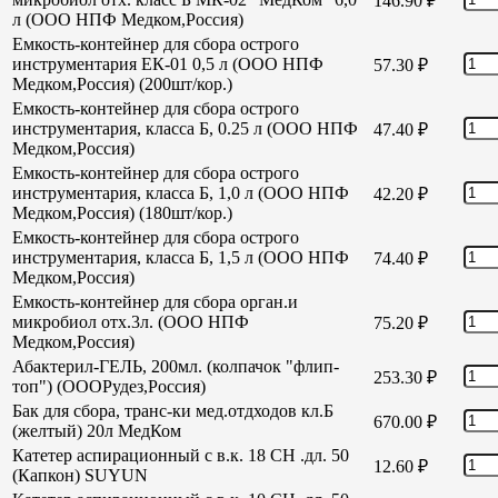
146.90
₽
л (ООО НПФ Медком,Россия)
Емкость-контейнер для сбора острого
инструментария ЕК-01 0,5 л (ООО НПФ
57.30
₽
Медком,Россия) (200шт/кор.)
Емкость-контейнер для сбора острого
инструментария, класса Б, 0.25 л (ООО НПФ
47.40
₽
Медком,Россия)
Емкость-контейнер для сбора острого
инструментария, класса Б, 1,0 л (ООО НПФ
42.20
₽
Медком,Россия) (180шт/кор.)
Емкость-контейнер для сбора острого
инструментария, класса Б, 1,5 л (ООО НПФ
74.40
₽
Медком,Россия)
Емкость-контейнер для сбора орган.и
микробиол отх.3л. (ООО НПФ
75.20
₽
Медком,Россия)
Абактерил-ГЕЛЬ, 200мл. (колпачок "флип-
253.30
₽
топ") (ОООРудез,Россия)
Бак для сбора, транс-ки мед.отдходов кл.Б
670.00
₽
(желтый) 20л МедКом
Катетер аспирационный с в.к. 18 СН .дл. 50
12.60
₽
(Капкон) SUYUN