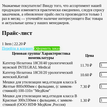
Уважаемые покупатели! Ввиду того, что ассортимент нашей
продукции изменяется практически ежедневно, следуя спросу
заказчиков, а обновление прайс-листа производится только 1
раз в месяц — уточняйте наличие интересующего Вас товара
и актуальные цены у наших менеджеров.
Прайс-лист
1 Item
|
22.20
₽
Перейти в корзину
Оформить заказ
Ценовая группа/ Характеристика
Цена
номенклатуры
Катетер Нелатона 18CH/40 урологический
11.70
₽
мужской INTEGRAL Medical
Катетер Нелатона 18CH/20 урологический
10.60
₽
женский,Китай
Мешки для утилизации мед.отходов класса Б
Желтые 800х900мм с фальцами, (с замком-
7.30
₽
стяжкой) 100-110л "МедКом"
Мешки для утилизации мед.отходов класса В
Красные 300х330мм с фальцами, с замком-
1.30
₽
стяжкой (ООО НПФ МедКом ,Россия)