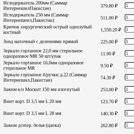
Иглодержатель 200мм (Саммар
379.80
₽
ИнтернешнлПакистан)
Иглодержатель 250 мм (Саммар
511.00
₽
Интернешенл,Пакистан)
Крючок хирургический острый однозубый
1,550.20
₽
костный
Зонд маточный с делениями прямой
225.00
₽
Зеркало гортанное 22,0 мм стерильное
11.90
₽
одноразовое MR 50 шт/упак
Зеркало гортанное 16,0мм одноразовое
9.50
₽
стерильное MR
Зеркало гортанное б/ручки д.22 (Саммар
74.30
₽
Интернешнл,Пакистан)
Зажим к/о Москит 150 мм изогнутый
253.00
₽
Винт корт. D 3,5 мм L 20 мм
123.70
₽
Винт корт. D 3,5 мм L 28 мм
140.30
₽
Зажим д/опер. белья (цапка)
262.80
₽