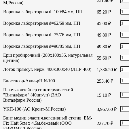
251.40
₽
М,Россия)
Воронка лабораторная d=100/84 мм, ПП
65.20
₽
Воронка лабораторная d=62/69 мм, ПП
45.00
₽
Воронка лабораторная d=75/76 мм, ПП
49.80
₽
Воронка лабораторная d=90/85 мм, ПП
49.80
₽
Ерш пробирочный (280х100х35, натуральная
55.60
₽
щетина)
Лоток прямоуг. нерж. 400х300х40 (ЛПР-400)
1,336.50
₽
Биосенсор-Аква-рН №100
253.40
₽
Пакет-контейнер гипотермический
"Виталфарм" (40шт/уп) (ЗАО
15.10
₽
Виталфарм,Россия)
УКП-100 (АО Кронт-М,Россия)
3,967.60
₽
Бинт медиц.эластич.когезивный стягив. EM-
Fix Haft 5см х 4,5м,бежевый (ООО
227.70
₽
ЕВРОМЕД,Россия)