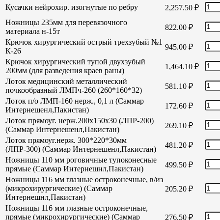
Кусачки нейрохир. изогнутые по ребру
2,257.50
₽
Ножницы 235мм для перевязочного
822.00
₽
материала н-15т
Крючок хирургический острый трехзубый №1
945.00
₽
К-26
Крючок хирургический тупой двухзубый
1,464.10
₽
200мм (для разведения краев раны)
Лоток медицинский металлический
581.10
₽
почкообразный ЛМПч-260 (260*160*32)
Лоток п/о ЛМП-160 нерж., 0,1 л (Саммар
172.60
₽
Интернешенл,Пакистан)
Лоток прямоуг. нерж.200х150х30 (ЛПР-200)
269.10
₽
(Саммар Интернешенл,Пакистан)
Лоток прямоуг.нерж. 300*220*30мм
481.20
₽
(ЛПР-300) (Саммар Интернешенл,Пакистан)
Ножницы 110 мм роговичные тупоконесные
499.50
₽
прямые (Саммар Интернешнл,Пакистан)
Ножницы 116 мм глазные остроконечные, в/из
(микрохирургические) (Саммар
205.20
₽
Интернешнл,Пакистан)
Ножницы 116 мм глазные остроконечные,
прямые (микрохирургические) (Саммар
276.50
₽