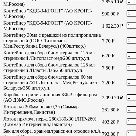
2,855.10
₽
М,Россия)
Контейнер "КДС-3-КРОНТ" (АО КРОНТ-
900.90
₽
М,Россия)
Контейнер "КДС-5-КРОНТ" (АО КРОНТ-
1,622.30
₽
М,Россия)
Контейнер 30мл с крышкой из полипропилена
стерильный (ООО Литопласт-
7.70
₽
Мед,Республика Беларусь) (400шт/кор.)
Контейнер для сбора биоматериалов 125 мл
6.70
₽
стерильный /Литопласт-мед/200 шт.тр.уп.
Контейнер для сбора биоматериалов 125 мл
7.50
₽
стерильный /Пласти Лаб/250 шт.тр.уп.
Контейнер для сбора биоматериалов 60 мл
стерильный /УП Литопласт-Мед,Республика
7.20
₽
Беларусь/350 шт.тр.уп.
Коробка стерилизационная КФ-3 с фильтром
2,090.70
₽
(АО ДЗМО,Россия)
Лоток п/о 200мм нерж.0,3л (Саммар
261.60
₽
Интернешенл,Пакистан)
Лоток прямоуг. нерж. 260х180х30 (ЛПР-260)
403.20
₽
(Саммар Интернешнл,Пакистан)
Бак для сбора, хран-ия,трансп-ки отходов кл.А
793.80
₽