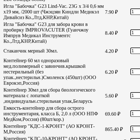
Игла "Бабочка" G23 Lind-Vac. 23G х 3/4 0,6 мм
х19 мм, /2000 шт (Чжэцзян Киндли Медикэл
7.90
₽
Дивайсиз Ко.,Лтд,КНР,Китай)
Игла "Бабочка" G23 для забора крови в
пробирку IMPROVACUTER (Гуанчжоу
8.40
₽
Импрув Медикал Инструментс
Ко.,Лтд,КНР,Китай)
Стаканчик мерный 30мл.
4.20
₽
Контейнер 60 мл одноразовый
мед.полимерный с завинчив.крышкой
нестерильный (без
6.20
₽
упак.,нестерильн.)Смоленск (450шт) (ООО
Еврокэп,Россия)
Контейнер 30мл для сбора биологического
материала с лопаткой
5.60
₽
,индивидуальн.стерильная упак,Беларусь
Емкость-контейнер для сбора острого
инструментария, класса Б, 2,0 л (ООО НПФ
69.60
₽
МедКом,Россия) (80шт/кор.)
Контейнер "КДС-1-КРОНТ" (АО КРОНТ-
865.40
₽
М,Россия)
Контейнер "КДС-10-КРОНТ" (АО КРОНТ-