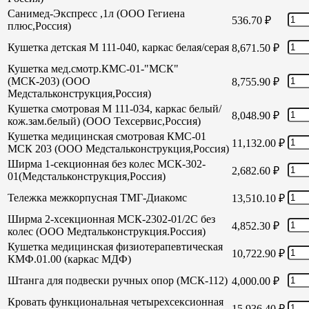
Санимед-Экспресс ,1л (ООО Гегиена
536.70
₽
плюс,Россия)
Кушетка детская М 111-040, каркас белая/серая
8,671.50
₽
Кушетка мед.смотр.КМС-01-"МСК"
(МСК-203) (ООО
8,755.90
₽
Медстальконструкция,Россия)
Кушетка смотровая М 111-034, каркас белый/
8,048.90
₽
кож.зам.белый) (ООО Техсервис,Россия)
Кушетка медицинская смотровая КМС-01
11,132.00
₽
МСК 203 (ООО Медстальконструкция,Россия)
Ширма 1-секционная без колес МСК-302-
2,682.60
₽
01(Медстальконструкция,Россия)
Тележка межкорпусная ТМГ-Диакомс
13,510.10
₽
Ширма 2-хсекционная МСК-2302-01/2С без
4,852.30
₽
колес (ООО Медтальконструкция.Россия)
Кушетка медицинская физиотерапевтическая
10,722.90
₽
КМФ.01.00 (каркас МДФ)
Штанга для подвески ручных опор (МСК-112)
4,000.00
₽
Кровать функциональная четырехсексионная
15,936.40
₽