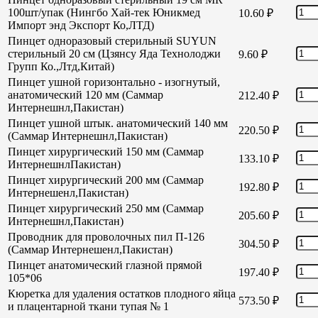
100шт/упак (Нингбо Хай-тек Юникмед
10.60
₽
Импорт энд Экспорт Ко,ЛТД)
Пинцет одноразовый стерильный SUYUN
стерильный 20 см (Цзянсу Яда Технолоджи
9.60
₽
Групп Ко.,Лтд,Китай)
Пинцет ушной горизонтально - изогнутый,
анатомический 120 мм (Саммар
212.40
₽
Интернешнл,Пакистан)
Пинцет ушной штык. анатомический 140 мм
220.50
₽
(Саммар Интернешнл,Пакистан)
Пинцет хирургический 150 мм (Саммар
133.10
₽
ИнтернешнлПакистан)
Пинцет хирургический 200 мм (Саммар
192.80
₽
Интернешенл,Пакистан)
Пинцет хирургический 250 мм (Саммар
205.60
₽
Интернешнл,Пакистан)
Проводник для проволочных пил П-126
304.50
₽
(Саммар Интернешенл,Пакистан)
Пинцет анатомический глазной прямой
197.40
₽
105*06
Кюретка для удаления остатков плодного яйца
573.50
₽
и плацентарной ткани тупая № 1