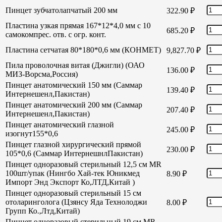
Пинцет зубчатолапчатый 200 мм
322.90
₽
Пластина узкая прямая 167*12*4,0 мм с 10
685.20
₽
самокомпрес. отв. с огр. конт.
Пластина сетчатая 80*180*0,6 мм (КОНМЕТ)
9,827.70
₽
Пила проволочная витая (Джигли) (ОАО
136.00
₽
МИЗ-Ворсма,Россия)
Пинцет анатомический 150 мм (Саммар
139.40
₽
Интернешенл,Пакистан)
Пинцет анатомический 200 мм (Саммар
207.40
₽
Интернешенл,Пакистан)
Пинцет анатомический глазной
245.00
₽
изогнут155*0,6
Пинцет глазной хирургический прямой
230.00
₽
105*0,6 (Саммар ИнтернешнлПакистан)
Пинцет одноразовый стерильный 12,5 см MR
100шт/упак (Нингбо Хай-тек Юникмед
8.90
₽
Импорт Энд Экспорт Ко,ЛТД,Китай )
Пинцет одноразовый стерильный 15 см
отоларинголога (Цзянсу Яда Технолоджи
8.00
₽
Групп Ко.,Лтд,Китай)
Пинцет одноразовый стерильный 19 см MR