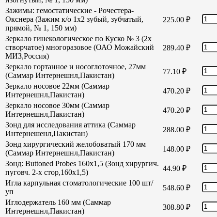
Зажимы: гемостатические - Рочестера-
Окснера (Зажим к/о 1х2 зубый, зубчатый,
225.00
₽
прямой, № 1, 150 мм)
Зеркало гинекологическое по Куско № 3 (2х
створчатое) многоразовое (ОАО Можайский
289.40
₽
МИЗ,Россия)
Зеркало гортанное и носоглоточное, 27мм
77.10
₽
(Саммар Интернешнл,Пакистан)
Зеркало носовое 22мм (Саммар
470.20
₽
Интернешнл,Пакистан)
Зеркало носовое 30мм (Саммар
470.20
₽
Интернешнл,Пакистан)
Зонд для исследования аттика (Саммар
288.00
₽
Интернешенл,Пакистан)
Зонд хирургический желобоватый 170 мм
148.00
₽
(Саммар Интернешнл,Пакистан)
Зонд: Buttoned Probes 160х1,5 (Зонд хирургич.
44.90
₽
пуговч. 2-х стор,160х1,5)
Игла карпульная стоматологические 100 шт/
548.60
₽
уп
Иглодержатель 160 мм (Саммар
308.80
₽
Интернешнл,Пакистан)