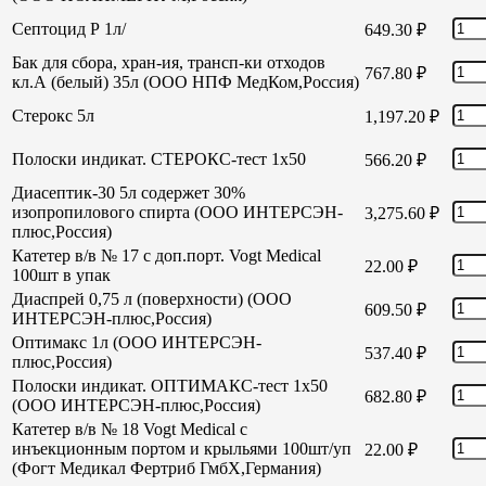
Септоцид Р 1л/
649.30
₽
Бак для сбора, хран-ия, трансп-ки отходов
767.80
₽
кл.А (белый) 35л (ООО НПФ МедКом,Россия)
Стерокс 5л
1,197.20
₽
Полоски индикат. СТЕРОКС-тест 1х50
566.20
₽
Диасептик-30 5л содержет 30%
изопропилового спирта (ООО ИНТЕРСЭН-
3,275.60
₽
плюс,Россия)
Катетер в/в № 17 с доп.порт. Vogt Medical
22.00
₽
100шт в упак
Диаспрей 0,75 л (поверхности) (ООО
609.50
₽
ИНТЕРСЭН-плюс,Россия)
Оптимакс 1л (ООО ИНТЕРСЭН-
537.40
₽
плюс,Россия)
Полоски индикат. ОПТИМАКС-тест 1х50
682.80
₽
(ООО ИНТЕРСЭН-плюс,Россия)
Катетер в/в № 18 Vogt Medical с
инъекционным портом и крыльями 100шт/уп
22.00
₽
(Фогт Медикал Фертриб ГмбХ,Германия)