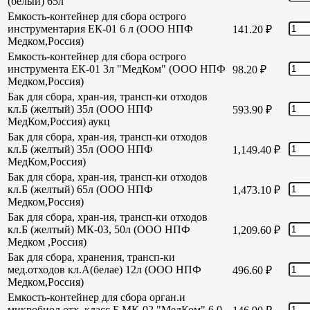
(белый) 65л
Емкость-контейнер для сбора острого
инструментария ЕК-01 6 л (ООО НПФ
141.20
₽
Медком,Россия)
Емкость-контейнер для сбора острого
инструмента ЕК-01 3л "МедКом" (ООО НПФ
98.20
₽
Медком,Россия)
Бак для сбора, хран-ия, трансп-ки отходов
кл.Б (желтый) 35л (ООО НПФ
593.90
₽
МедКом,Россия) аукц
Бак для сбора, хран-ия, трансп-ки отходов
кл.Б (желтый) 35л (ООО НПФ
1,149.40
₽
МедКом,Россия)
Бак для сбора, хран-ия, трансп-ки отходов
кл.Б (желтый) 65л (ООО НПФ
1,473.10
₽
Медком,Россия)
Бак для сбора, хран-ия, трансп-ки отходов
кл.Б (желтый) МК-03, 50л (ООО НПФ
1,209.60
₽
Медком ,Россия)
Бак для сбора, хранения, трансп-ки
мед.отходов кл.А(белае) 12л (ООО НПФ
496.60
₽
Медком,Россия)
Емкость-контейнер для сбора орган.и
микробиол отх. класс Б МК-02 "МедКом" 6,0