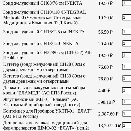
Зонд желудочный СН08/76 см INEKTA
19.50
₽
Зонд желудочный СН10/110 /INTEGRAL
Medical/50 (Чжэцзянская Интегральная
19.70
₽
Медицинская Компания ЛТД,Китай)
Зонд желудочный СН16/125 см INEKTA
56.50
₽
Зонд желудочный СН18/120 INEKTA
29.40
₽
Зонд желудочный СН22/80 см (1010-22) Alba
19.50
₽
Healthcare
Катетер (зонд) желудочный СН28 80см с
76.80
₽
двумя дренажными отверстиями
Катетер (зонд) желудочный СН30 80см с
76.80
₽
двумя дренажными отверстиями
Держатель для вакуумных систем забора
4.40
₽
крови "ЕЛАМЕД" (АО ЕПЗ.Россия)
Жгут венозный ЖВ-01-"Еламед" (АО
398.10
₽
Елатомский приборный завод,Россия)
Контейнер для Пробирок УКТП-01 "ЕЛАТ"
2,987.60
₽
(АО ЕПЗ,Россия)
Детали на замену шкаф медицинский для
13,297.20
₽
фармпрепаратов ШМФ-02 «ЕЛАТ» (исп.2)