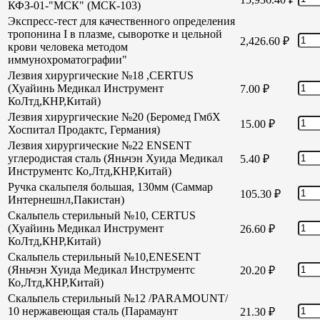
КФЗ-01-"МСК" (МСК-103)
Экспресс-тест для качественного определения
тропонина I в плазме, сыворотке и цельной
2,426.60
₽
крови человека методом
иммунохроматографии"
Лезвия хирургические №18 ,CERTUS
(Хуайинь Медикал Инструмент
7.00
₽
КоЛтд,КНР,Китай)
Лезвия хирургические №20 (Беромед ГмбХ
15.00
₽
Хоспитал Продактс, Германия)
Лезвия хирургические №22 ENSENT
углеродистая сталь (Яньчэн Хуида Медикал
5.40
₽
Инструментс Ко,Лтд,КНР,Китай)
Ручка скальпеля большая, 130мм (Саммар
105.30
₽
Интернешнл,Пакистан)
Скальпель стерильный №10, CERTUS
(Хуайинь Медикал Инструмент
26.60
₽
КоЛтд,КНР,Китай)
Скальпель стерильный №10,ENESENT
(Яньчэн Хуида Медикал Инструментс
20.20
₽
Ко,Лтд,КНР,Китай)
Скальпель стерильный №12 /PARAMOUNT/
10 нержавеющая сталь (Парамаунт
21.30
₽