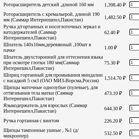
Роторасширитель детский ,длиной 160 мм
1,398.40
₽
Роторасширитель с кремальерой, длиной 190
1,482.50
₽
мм (Саммар Интернешенл,Пакистан)
Ручка д/гортанных и носоглоточных зеркал и
ватодержателей (Саммар
62.40
₽
Интернешенл,Пакистан)
Шпатель 140х16мм,деревянный ,100шт в
1.00
₽
пачке
Шпатель двухсторонний для оттеснения языка
при осмотре глотки 180 мм(Саммар
75.30
₽
Интернешнл,Пакистан)
Шприц гортанный для промывания миндалин
1,514.70
₽
с насадкой 5 см3 (ОАО МИЗ-Ворсма,Россия)
Щипцы маточные однозубые (пулевые), для
оттягивания тела матки (Саммар
473.10
₽
Интернешнл,Пакистан)
Языкодержатель для взрослых (Саммар
644.30
₽
Интернешенл,Пакистан)
Ручка гортанная с винтом
226.20
₽
Щипцы тампонные ушные , №1 (д/
532.50
₽
микроопер)