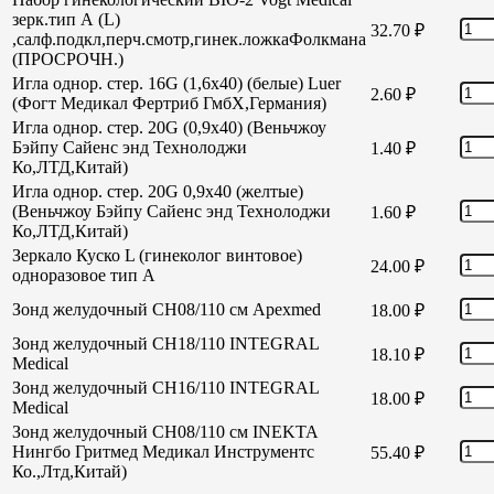
зерк.тип А (L)
32.70
₽
,салф.подкл,перч.смотр,гинек.ложкаФолкмана
(ПРОСРОЧН.)
Игла однор. стер. 16G (1,6х40) (белые) Luer
2.60
₽
(Фогт Медикал Фертриб ГмбХ,Германия)
Игла однор. стер. 20G (0,9х40) (Веньчжоу
Бэйпу Сайенс энд Технолоджи
1.40
₽
Ко,ЛТД,Китай)
Игла однор. стер. 20G 0,9х40 (желтые)
(Веньчжоу Бэйпу Сайенс энд Технолоджи
1.60
₽
Ко,ЛТД,Китай)
Зеркало Куско L (гинеколог винтовое)
24.00
₽
одноразовое тип А
Зонд желудочный СН08/110 см Apexmed
18.00
₽
Зонд желудочный СН18/110 INTEGRAL
18.10
₽
Medical
Зонд желудочный СН16/110 INTEGRAL
18.00
₽
Medical
Зонд желудочный СН08/110 см INEKTA
Нингбо Гритмед Медикал Инструментс
55.40
₽
Ко.,Лтд,Китай)