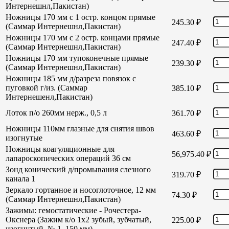
Интернешнл,Пакистан)
Ножницы 170 мм с 1 остр. концом прямые
245.30
₽
(Саммар Интернешнл,Пакистан)
Ножницы 170 мм с 2 остр. концами прямые
247.40
₽
(Саммар Интернешнл,Пакистан)
Ножницы 170 мм тупоконечные прямые
239.30
₽
(Саммар Интернешнл,Пакистан)
Ножницы 185 мм д/разреза повязок с
пуговкой г/из. (Саммар
385.10
₽
Интернешенл,Пакистан)
Лоток п/о 260мм нерж., 0,5 л
361.70
₽
Ножницы 110мм глазные для снятия швов
463.60
₽
изогнутые
Ножницы коагуляционные для
56,975.40
₽
лапароскопических операций 36 см
Зонд конический д/промывания слезного
319.70
₽
канала 1
Зеркало гортанное и носоглоточное, 12 мм
74.30
₽
(Саммар Интернешнл,Пакистан)
Зажимы: гемостатические - Рочестера-
Окснера (Зажим к/о 1х2 зубый, зубчатый,
225.00
₽
изогнутый, № 1, 150 мм)