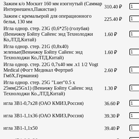
Зажим к/о Москит 160 мм изогнутый (Саммар
310.40
₽
Интернешенл,Пакистан)
Зажим с кремальерой для операционного
225.40
₽
белья, 130 мм
Игла однор. стер. 23G (0,6*25) (голубая)
(Веньчжоу Бэйпу Сайенс энд Технолоджи
1.60
₽
Ко,ЛТД,Китай)
Игла однор. стер. 21G (0,8х40)
зеленые(Веньчжоу Бэйпу Сайенс энд
1.60
₽
Технолоджи Ко,ЛТД,Китай)
Игла однор. стер. 22G 0,7х40 мм .х1 1/2 Vogt
Medical (Фогт Медикал Фертриб
2.60
₽
ГмбХ,Германия)
Игла однор. стер. 25G "Luer"0.5 х
25мм(25Gх1) (Веньчжу Бэйпу Сайенс энд
1.30
₽
Технолоджи Ко.,ЛТД,Китай)
игла 3В1-0,7х28 (ОАО КМИЗ,Россия)
36.60
₽
игла 3В1-1,1х36 (ОАО КМИЗ,Россия)
39.30
₽
игла 3В1-1,1х50
39.40
₽