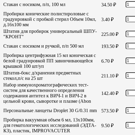
Стакан с носиком, п/п, 100 мл
34.50
₽
Пробирки конические полистироловые с
градуировкой с пробкой стерил Объем 10мл,
3.40
₽
д.16х100 мм
Штатив для пробирок универсальный ШПУ-
225.00
₽
"КРОНТ"
Стакан с носиком и ручкой, п/п 500 мл
193.50
₽
Пробирка центрифужная 15 мл коническая с
белой градуировкой ПП завинчивающейся
6.70
₽
крышкой 100 шт/уп
Штатив-бокс д/хранения предметных
211.10
₽
стекол,п/с на 25 шт
Набор иммунохроматографических тест-
систем для качественного определения
142.40
₽
содержания антител к ВИЧ-1 и ВИЧ-2 в
цельной крови, сыворотке и плазме (Abon
Персональные ланцеты Droplet 30 G/0.31 mm
573.50
₽
Пробирка вакуумная объем 6 мл, 13х100мм,
для гематологических исследований (ЭДТА-
9.50
₽
КЗ), пластик, IMPROVACUTER