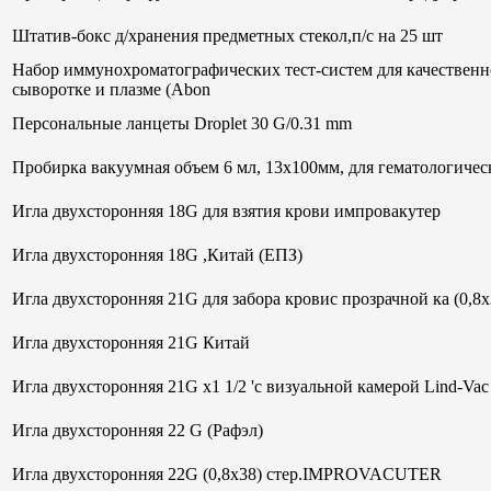
Штатив-бокс д/хранения предметных стекол,п/с на 25 шт
Набор иммунохроматографических тест-систем для качественн
сыворотке и плазме (Abon
Персональные ланцеты Droplet 30 G/0.31 mm
Пробирка вакуумная объем 6 мл, 13х100мм, для гематологи
Игла двухсторонняя 18G для взятия крови импровакутер
Игла двухсторонняя 18G ,Китай (ЕПЗ)
Игла двухсторонняя 21G для забора кровис прозрачной ка (0,8
Игла двухсторонняя 21G Китай
Игла двухсторонняя 21G х1 1/2 'с визуальной камерой Lind-V
Игла двухсторонняя 22 G (Рафэл)
Игла двухсторонняя 22G (0,8х38) стер.IMPROVACUTER