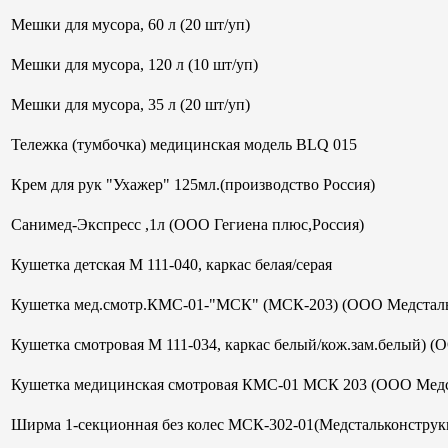
Мешки для мусора, 60 л (20 шт/уп)
Мешки для мусора, 120 л (10 шт/уп)
Мешки для мусора, 35 л (20 шт/уп)
Тележка (тумбочка) медицинская модель BLQ 015
Крем для рук "Ухажер" 125мл.(производство Россия)
Санимед-Экспресс ,1л (ООО Гегиена плюс,Россия)
Кушетка детская М 111-040, каркас белая/серая
Кушетка мед.смотр.КМС-01-"МСК" (МСК-203) (ООО Медсталь
Кушетка смотровая М 111-034, каркас белый/кож.зам.белый) (
Кушетка медицинская смотровая КМС-01 МСК 203 (ООО Медс
Ширма 1-секционная без колес МСК-302-01(Медстальконструк