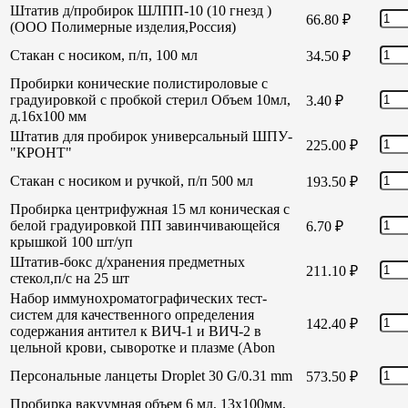
Штатив д/пробирок ШЛПП-10 (10 гнезд )
66.80
₽
(ООО Полимерные изделия,Россия)
Стакан с носиком, п/п, 100 мл
34.50
₽
Пробирки конические полистироловые с
градуировкой с пробкой стерил Объем 10мл,
3.40
₽
д.16х100 мм
Штатив для пробирок универсальный ШПУ-
225.00
₽
"КРОНТ"
Стакан с носиком и ручкой, п/п 500 мл
193.50
₽
Пробирка центрифужная 15 мл коническая с
белой градуировкой ПП завинчивающейся
6.70
₽
крышкой 100 шт/уп
Штатив-бокс д/хранения предметных
211.10
₽
стекол,п/с на 25 шт
Набор иммунохроматографических тест-
систем для качественного определения
142.40
₽
содержания антител к ВИЧ-1 и ВИЧ-2 в
цельной крови, сыворотке и плазме (Abon
Персональные ланцеты Droplet 30 G/0.31 mm
573.50
₽
Пробирка вакуумная объем 6 мл, 13х100мм,