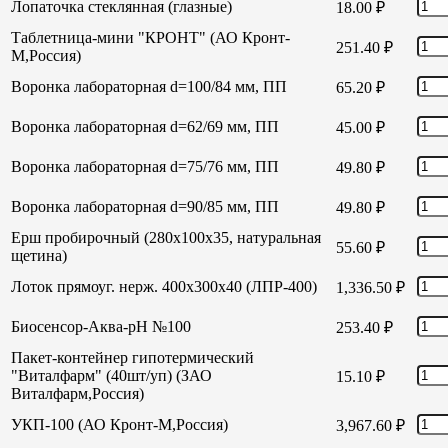
Лопаточка стеклянная (глазные)
18.00
₽
Таблетница-мини "КРОНТ" (АО Кронт-
251.40
₽
М,Россия)
Воронка лабораторная d=100/84 мм, ПП
65.20
₽
Воронка лабораторная d=62/69 мм, ПП
45.00
₽
Воронка лабораторная d=75/76 мм, ПП
49.80
₽
Воронка лабораторная d=90/85 мм, ПП
49.80
₽
Ерш пробирочный (280х100х35, натуральная
55.60
₽
щетина)
Лоток прямоуг. нерж. 400х300х40 (ЛПР-400)
1,336.50
₽
Биосенсор-Аква-рН №100
253.40
₽
Пакет-контейнер гипотермический
"Виталфарм" (40шт/уп) (ЗАО
15.10
₽
Виталфарм,Россия)
УКП-100 (АО Кронт-М,Россия)
3,967.60
₽