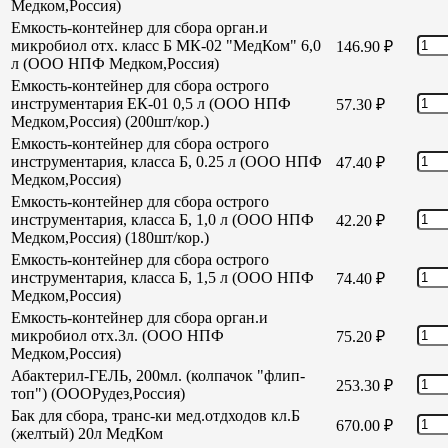
Медком,Россия)
Емкость-контейнер для сбора орган.и
микробиол отх. класс Б МК-02 "МедКом" 6,0
146.90
₽
л (ООО НПФ Медком,Россия)
Емкость-контейнер для сбора острого
инструментария ЕК-01 0,5 л (ООО НПФ
57.30
₽
Медком,Россия) (200шт/кор.)
Емкость-контейнер для сбора острого
инструментария, класса Б, 0.25 л (ООО НПФ
47.40
₽
Медком,Россия)
Емкость-контейнер для сбора острого
инструментария, класса Б, 1,0 л (ООО НПФ
42.20
₽
Медком,Россия) (180шт/кор.)
Емкость-контейнер для сбора острого
инструментария, класса Б, 1,5 л (ООО НПФ
74.40
₽
Медком,Россия)
Емкость-контейнер для сбора орган.и
микробиол отх.3л. (ООО НПФ
75.20
₽
Медком,Россия)
Абактерил-ГЕЛЬ, 200мл. (колпачок "флип-
253.30
₽
топ") (ОООРудез,Россия)
Бак для сбора, транс-ки мед.отдходов кл.Б
670.00
₽
(желтый) 20л МедКом