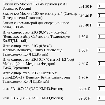
Зажим к/о Москит 150 мм прямой (МИЗ
291.30
₽
Горького, Россия)
Зажим к/о Москит 160 мм изогнутый (Саммар
310.40
₽
Интернешенл,Пакистан)
Зажим с кремальерой для операционного
225.40
₽
белья, 130 мм
Игла однор. стер. 23G (0,6*25) (голубая)
(Веньчжоу Бэйпу Сайенс энд Технолоджи
1.60
₽
Ко,ЛТД,Китай)
Игла однор. стер. 21G (0,8х40)
зеленые(Веньчжоу Бэйпу Сайенс энд
1.60
₽
Технолоджи Ко,ЛТД,Китай)
Игла однор. стер. 22G 0,7х40 мм .х1 1/2 Vogt
Medical (Фогт Медикал Фертриб
2.60
₽
ГмбХ,Германия)
Игла однор. стер. 25G "Luer"0.5 х
25мм(25Gх1) (Веньчжу Бэйпу Сайенс энд
1.30
₽
Технолоджи Ко.,ЛТД,Китай)
игла 3В1-0,7х28 (ОАО КМИЗ,Россия)
36.60
₽
игла 3В1-1,1х36 (ОАО КМИЗ,Россия)
39.30
₽