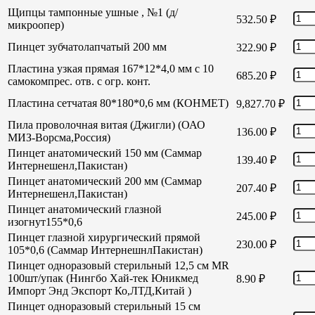
Щипцы тампонные ушные , №1 (д/
532.50
₽
микроопер)
Пинцет зубчатолапчатый 200 мм
322.90
₽
Пластина узкая прямая 167*12*4,0 мм с 10
685.20
₽
самокомпрес. отв. с огр. конт.
Пластина сетчатая 80*180*0,6 мм (КОНМЕТ)
9,827.70
₽
Пила проволочная витая (Джигли) (ОАО
136.00
₽
МИЗ-Ворсма,Россия)
Пинцет анатомический 150 мм (Саммар
139.40
₽
Интернешенл,Пакистан)
Пинцет анатомический 200 мм (Саммар
207.40
₽
Интернешенл,Пакистан)
Пинцет анатомический глазной
245.00
₽
изогнут155*0,6
Пинцет глазной хирургический прямой
230.00
₽
105*0,6 (Саммар ИнтернешнлПакистан)
Пинцет одноразовый стерильный 12,5 см MR
100шт/упак (Нингбо Хай-тек Юникмед
8.90
₽
Импорт Энд Экспорт Ко,ЛТД,Китай )
Пинцет одноразовый стерильный 15 см