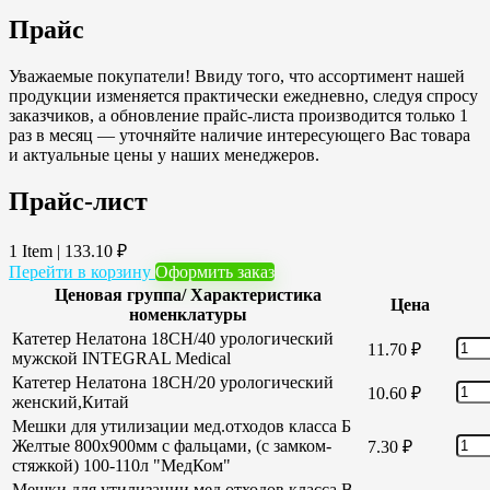
Прайс
Уважаемые покупатели! Ввиду того, что ассортимент нашей
продукции изменяется практически ежедневно, следуя спросу
заказчиков, а обновление прайс-листа производится только 1
раз в месяц — уточняйте наличие интересующего Вас товара
и актуальные цены у наших менеджеров.
Прайс-лист
1 Item
|
133.10
₽
Перейти в корзину
Оформить заказ
Ценовая группа/ Характеристика
Цена
номенклатуры
Катетер Нелатона 18CH/40 урологический
11.70
₽
мужской INTEGRAL Medical
Катетер Нелатона 18CH/20 урологический
10.60
₽
женский,Китай
Мешки для утилизации мед.отходов класса Б
Желтые 800х900мм с фальцами, (с замком-
7.30
₽
стяжкой) 100-110л "МедКом"
Мешки для утилизации мед.отходов класса В