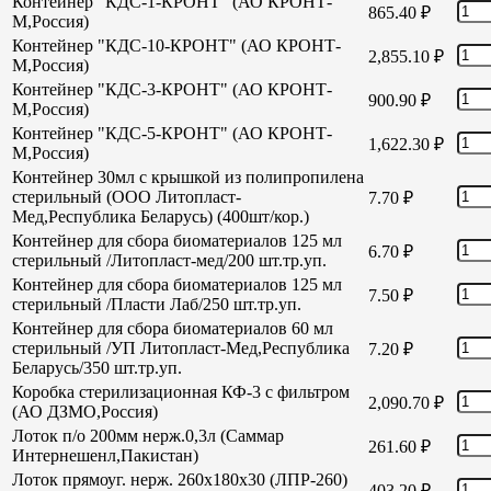
Контейнер "КДС-1-КРОНТ" (АО КРОНТ-
865.40
₽
М,Россия)
Контейнер "КДС-10-КРОНТ" (АО КРОНТ-
2,855.10
₽
М,Россия)
Контейнер "КДС-3-КРОНТ" (АО КРОНТ-
900.90
₽
М,Россия)
Контейнер "КДС-5-КРОНТ" (АО КРОНТ-
1,622.30
₽
М,Россия)
Контейнер 30мл с крышкой из полипропилена
стерильный (ООО Литопласт-
7.70
₽
Мед,Республика Беларусь) (400шт/кор.)
Контейнер для сбора биоматериалов 125 мл
6.70
₽
стерильный /Литопласт-мед/200 шт.тр.уп.
Контейнер для сбора биоматериалов 125 мл
7.50
₽
стерильный /Пласти Лаб/250 шт.тр.уп.
Контейнер для сбора биоматериалов 60 мл
стерильный /УП Литопласт-Мед,Республика
7.20
₽
Беларусь/350 шт.тр.уп.
Коробка стерилизационная КФ-3 с фильтром
2,090.70
₽
(АО ДЗМО,Россия)
Лоток п/о 200мм нерж.0,3л (Саммар
261.60
₽
Интернешенл,Пакистан)
Лоток прямоуг. нерж. 260х180х30 (ЛПР-260)
403.20
₽