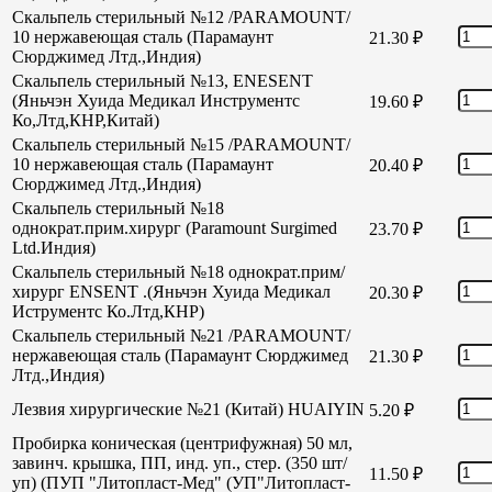
Скальпель стерильный №12 /PARAMOUNT/
10 нержавеющая сталь (Парамаунт
21.30
₽
Сюрджимед Лтд.,Индия)
Скальпель стерильный №13, ENESENT
(Яньчэн Хуида Медикал Инструментс
19.60
₽
Ко,Лтд,КНР,Китай)
Скальпель стерильный №15 /PARAMOUNT/
10 нержавеющая сталь (Парамаунт
20.40
₽
Сюрджимед Лтд.,Индия)
Скальпель стерильный №18
однократ.прим.хирург (Paramount Surgimed
23.70
₽
Ltd.Индия)
Скальпель стерильный №18 однократ.прим/
хирург ENSENT .(Яньчэн Хуида Медикал
20.30
₽
Иструментс Ко.Лтд,КНР)
Скальпель стерильный №21 /PARAMOUNT/
нержавеющая сталь (Парамаунт Сюрджимед
21.30
₽
Лтд.,Индия)
Лезвия хирургические №21 (Китай) HUAIYIN
5.20
₽
Пробирка коническая (центрифужная) 50 мл,
завинч. крышка, ПП, инд. уп., стер. (350 шт/
11.50
₽
уп) (ПУП "Литопласт-Мед" (УП"Литопласт-