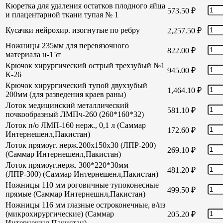
Кюретка для удаления остатков плодного яйца
573.50
₽
и плацентарной ткани тупая № 1
Кусачки нейрохир. изогнутые по ребру
2,257.50
₽
Ножницы 235мм для перевязочного
822.00
₽
материала н-15т
Крючок хирургический острый трехзубый №1
945.00
₽
К-26
Крючок хирургический тупой двухзубый
1,464.10
₽
200мм (для разведения краев раны)
Лоток медицинский металлический
581.10
₽
почкообразный ЛМПч-260 (260*160*32)
Лоток п/о ЛМП-160 нерж., 0,1 л (Саммар
172.60
₽
Интернешенл,Пакистан)
Лоток прямоуг. нерж.200х150х30 (ЛПР-200)
269.10
₽
(Саммар Интернешенл,Пакистан)
Лоток прямоуг.нерж. 300*220*30мм
481.20
₽
(ЛПР-300) (Саммар Интернешенл,Пакистан)
Ножницы 110 мм роговичные тупоконесные
499.50
₽
прямые (Саммар Интернешнл,Пакистан)
Ножницы 116 мм глазные остроконечные, в/из
(микрохирургические) (Саммар
205.20
₽
Интернешнл,Пакистан)