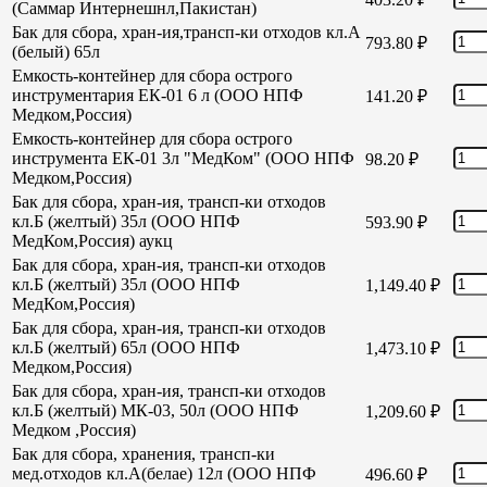
(Саммар Интернешнл,Пакистан)
Бак для сбора, хран-ия,трансп-ки отходов кл.А
793.80
₽
(белый) 65л
Емкость-контейнер для сбора острого
инструментария ЕК-01 6 л (ООО НПФ
141.20
₽
Медком,Россия)
Емкость-контейнер для сбора острого
инструмента ЕК-01 3л "МедКом" (ООО НПФ
98.20
₽
Медком,Россия)
Бак для сбора, хран-ия, трансп-ки отходов
кл.Б (желтый) 35л (ООО НПФ
593.90
₽
МедКом,Россия) аукц
Бак для сбора, хран-ия, трансп-ки отходов
кл.Б (желтый) 35л (ООО НПФ
1,149.40
₽
МедКом,Россия)
Бак для сбора, хран-ия, трансп-ки отходов
кл.Б (желтый) 65л (ООО НПФ
1,473.10
₽
Медком,Россия)
Бак для сбора, хран-ия, трансп-ки отходов
кл.Б (желтый) МК-03, 50л (ООО НПФ
1,209.60
₽
Медком ,Россия)
Бак для сбора, хранения, трансп-ки
мед.отходов кл.А(белае) 12л (ООО НПФ
496.60
₽