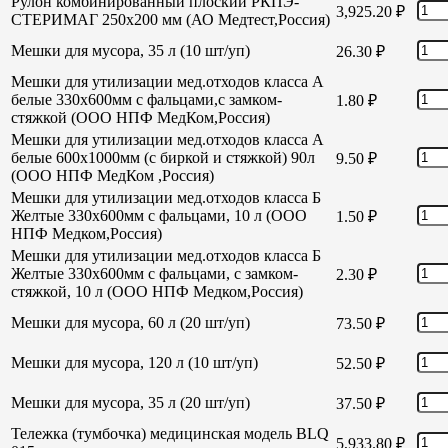
Рулон комбинированный плоский РКПЭ-
3,925.20
₽
СТЕРИМАГ 250х200 мм (АО Медтест,Россия)
Мешки для мусора, 35 л (10 шт/уп)
26.30
₽
Мешки для утилизации мед.отходов класса А
белые 330х600мм с фальцами,с замком-
1.80
₽
стяжкой (ООО НПФ МедКом,Россия)
Мешки для утилизации мед.отходов класса А
белые 600х1000мм (с биркой и стяжкой) 90л
9.50
₽
(ООО НПФ МедКом ,Россия)
Мешки для утилизации мед.отходов класса Б
Желтые 330х600мм с фальцами, 10 л (ООО
1.50
₽
НПФ Медком,Россия)
Мешки для утилизации мед.отходов класса Б
Желтые 330х600мм с фальцами, с замком-
2.30
₽
стяжкой, 10 л (ООО НПФ Медком,Россия)
Мешки для мусора, 60 л (20 шт/уп)
73.50
₽
Мешки для мусора, 120 л (10 шт/уп)
52.50
₽
Мешки для мусора, 35 л (20 шт/уп)
37.50
₽
Тележка (тумбочка) медицинская модель BLQ
5,933.80
₽