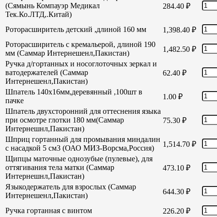
(Сямынь Компауэр Медикал
284.40
₽
Тек.Ко.ЛТД,.Китай)
Роторасширитель детский ,длиной 160 мм
1,398.40
₽
Роторасширитель с кремальерой, длиной 190
1,482.50
₽
мм (Саммар Интернешенл,Пакистан)
Ручка д/гортанных и носоглоточных зеркал и
ватодержателей (Саммар
62.40
₽
Интернешенл,Пакистан)
Шпатель 140х16мм,деревянный ,100шт в
1.00
₽
пачке
Шпатель двухсторонний для оттеснения языка
при осмотре глотки 180 мм(Саммар
75.30
₽
Интернешнл,Пакистан)
Шприц гортанный для промывания миндалин
1,514.70
₽
с насадкой 5 см3 (ОАО МИЗ-Ворсма,Россия)
Щипцы маточные однозубые (пулевые), для
оттягивания тела матки (Саммар
473.10
₽
Интернешнл,Пакистан)
Языкодержатель для взрослых (Саммар
644.30
₽
Интернешенл,Пакистан)
Ручка гортанная с винтом
226.20
₽