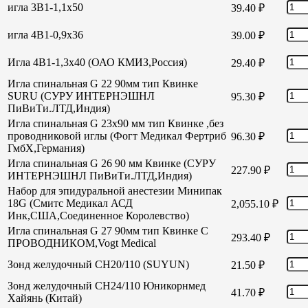
игла 3В1-1,1х50
39.40
₽
игла 4В1-0,9х36
39.00
₽
Игла 4В1-1,3х40 (ОАО КМИЗ,Россия)
29.40
₽
Игла спинальная G 22 90мм тип Квинке
SURU (СУРУ ИНТЕРНЭШНЛ
95.30
₽
ПиВиТи.ЛТД,Индия)
Игла спинальная G 23х90 мм тип Квинке ,без
проводниковой иглы (Фогт Медикал Фертриб
96.30
₽
ГмбХ,Германия)
Игла спинальная G 26 90 мм Квинке (СУРУ
227.90
₽
ИНТЕРНЭШНЛ ПиВиТи.ЛТД,Индия)
Набор для эпидуральной анестезии Минипак
18G (Смитс Медикал АСД
2,055.10
₽
Инк,США,Соединенное Королевство)
Игла спинальная G 27 90мм тип Квинке С
293.40
₽
ПРОВОДНИКОМ,Vogt Medical
Зонд желудочный СН20/110 (SUYUN)
21.50
₽
Зонд желудочный СН24/110 Юникорнмед
41.70
₽
Хайянь (Китай)