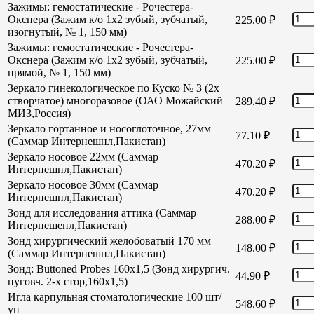
Зажимы: гемостатические - Рочестера-
Окснера (Зажим к/о 1х2 зубый, зубчатый,
225.00
₽
изогнутый, № 1, 150 мм)
Зажимы: гемостатические - Рочестера-
Окснера (Зажим к/о 1х2 зубый, зубчатый,
225.00
₽
прямой, № 1, 150 мм)
Зеркало гинекологическое по Куско № 3 (2х
створчатое) многоразовое (ОАО Можайский
289.40
₽
МИЗ,Россия)
Зеркало гортанное и носоглоточное, 27мм
77.10
₽
(Саммар Интернешнл,Пакистан)
Зеркало носовое 22мм (Саммар
470.20
₽
Интернешнл,Пакистан)
Зеркало носовое 30мм (Саммар
470.20
₽
Интернешнл,Пакистан)
Зонд для исследования аттика (Саммар
288.00
₽
Интернешенл,Пакистан)
Зонд хирургический желобоватый 170 мм
148.00
₽
(Саммар Интернешнл,Пакистан)
Зонд: Buttoned Probes 160х1,5 (Зонд хирургич.
44.90
₽
пуговч. 2-х стор,160х1,5)
Игла карпульная стоматологические 100 шт/
548.60
₽
уп