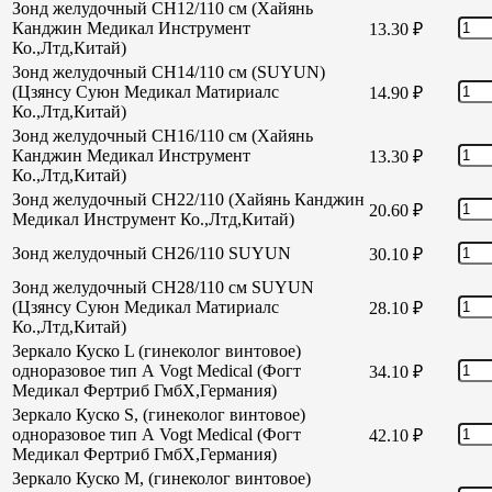
Зонд желудочный CH12/110 см (Хайянь
Канджин Медикал Инструмент
13.30
₽
Ко.,Лтд,Китай)
Зонд желудочный CH14/110 см (SUYUN)
(Цзянсу Суюн Медикал Матириалс
14.90
₽
Ко.,Лтд,Китай)
Зонд желудочный CH16/110 см (Хайянь
Канджин Медикал Инструмент
13.30
₽
Ко.,Лтд,Китай)
Зонд желудочный СН22/110 (Хайянь Канджин
20.60
₽
Медикал Инструмент Ко.,Лтд,Китай)
Зонд желудочный СН26/110 SUYUN
30.10
₽
Зонд желудочный СН28/110 см SUYUN
(Цзянсу Суюн Медикал Матириалс
28.10
₽
Ко.,Лтд,Китай)
Зеркало Куско L (гинеколог винтовое)
одноразовое тип А Vogt Medical (Фогт
34.10
₽
Медикал Фертриб ГмбХ,Германия)
Зеркало Куско S, (гинеколог винтовое)
одноразовое тип А Vogt Medical (Фогт
42.10
₽
Медикал Фертриб ГмбХ,Германия)
Зеркало Куско М, (гинеколог винтовое)