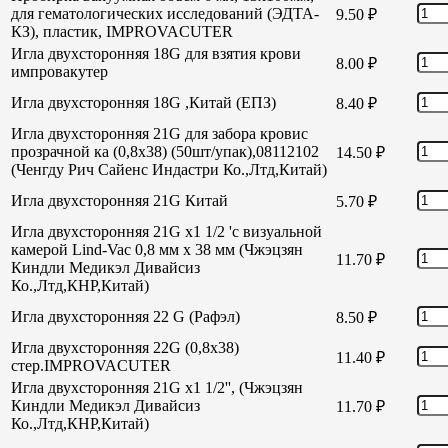
для гематологических исследований (ЭДТА-
9.50
₽
КЗ), пластик, IMPROVACUTER
Игла двухсторонняя 18G для взятия крови
8.00
₽
импровакутер
Игла двухсторонняя 18G ,Китай (ЕПЗ)
8.40
₽
Игла двухсторонняя 21G для забора кровис
прозрачной ка (0,8х38) (50шт/упак),08112102
14.50
₽
(Ченгду Рич Сайенс Индастри Ко.,Лтд,Китай)
Игла двухсторонняя 21G Китай
5.70
₽
Игла двухсторонняя 21G х1 1/2 'с визуальной
камерой Lind-Vac 0,8 мм х 38 мм (Чжэцзян
11.70
₽
Киндли Медикэл Дивайсиз
Ко.,Лтд,КНР,Китай)
Игла двухсторонняя 22 G (Рафэл)
8.50
₽
Игла двухсторонняя 22G (0,8х38)
11.40
₽
стер.IMPROVACUTER
Игла двухсторонняя 21G х1 1/2'', (Чжэцзян
Киндли Медикэл Дивайсиз
11.70
₽
Ко.,Лтд,КНР,Китай)