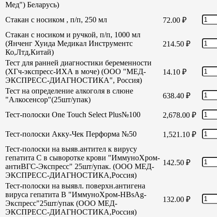
Мед") Беларусь)
Стакан с носиком , п/п, 250 мл
72.00
₽
Стакан с носиком и ручкой, п/п, 1000 мл
(Янченг Хуида Медикал Инструментс
214.50
₽
Ко,Лтд,Китай)
Тест для ранней диагностики беременности
(ХГч-экспресс-ИХА в моче) (ООО "МЕД-
14.10
₽
ЭКСПРЕСС-ДИАГНОСТИКА", Россия)
Тест на определение алкоголя в слюне
638.40
₽
"Алкосенсор"(25шт/упак)
Тест-полоски One Touch Select Plus№100
2,678.00
₽
Тест-полоски Акку-Чек Перформа №50
1,521.10
₽
Тест-полоски на выяв.антител к вирусу
гепатита С в сыворотке крови "ИммуноХром-
142.50
₽
антиВГС-Экспресс" 25шт/упак. (ООО МЕД-
ЭКСПРЕСС-ДИАГНОСТИКА,Россия)
Тест-полоски на выявл. поверхн.антигена
вируса гепатита В "ИммуноХром-HBsAg-
132.00
₽
Экспресс"25шт/упак (ООО МЕД-
ЭКСПРЕСС-ДИАГНОСТИКА,Россия)