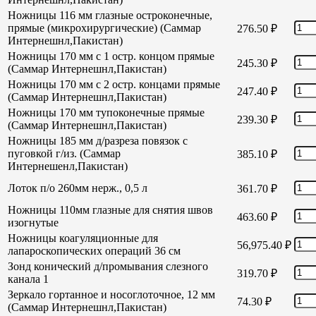
Ножницы 116 мм глазные остроконечные,
прямые (микрохирургические) (Саммар
276.50
₽
Интернешнл,Пакистан)
Ножницы 170 мм с 1 остр. концом прямые
245.30
₽
(Саммар Интернешнл,Пакистан)
Ножницы 170 мм с 2 остр. концами прямые
247.40
₽
(Саммар Интернешнл,Пакистан)
Ножницы 170 мм тупоконечные прямые
239.30
₽
(Саммар Интернешнл,Пакистан)
Ножницы 185 мм д/разреза повязок с
пуговкой г/из. (Саммар
385.10
₽
Интернешенл,Пакистан)
Лоток п/о 260мм нерж., 0,5 л
361.70
₽
Ножницы 110мм глазные для снятия швов
463.60
₽
изогнутые
Ножницы коагуляционные для
56,975.40
₽
лапароскопических операций 36 см
Зонд конический д/промывания слезного
319.70
₽
канала 1
Зеркало гортанное и носоглоточное, 12 мм
74.30
₽
(Саммар Интернешнл,Пакистан)