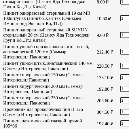
отоларинголога (Цзянсу Яда Технолоджи
8.00
₽
Групп Ко.,Лтд,Китай)
Пинцет одноразовый стерильный 19 см MR
100шт/упак (Нингбо Хай-тек Юникмед
10.60
₽
Импорт энд Экспорт Ко,ЛТД)
Пинцет одноразовый стерильный SUYUN
стерильный 20 см (Цзянсу Яда Технолоджи
9.60
₽
Групп Ко.,Лтд,Китай)
Пинцет ушной горизонтально - изогнутый,
анатомический 120 мм (Саммар
212.40
₽
Интернешнл,Пакистан)
Пинцет ушной штык. анатомический 140 мм
220.50
₽
(Саммар Интернешнл,Пакистан)
Пинцет хирургический 150 мм (Саммар
133.10
₽
ИнтернешнлПакистан)
Пинцет хирургический 200 мм (Саммар
192.80
₽
Интернешенл,Пакистан)
Пинцет хирургический 250 мм (Саммар
205.60
₽
Интернешнл,Пакистан)
Проводник для проволочных пил П-126
304.50
₽
(Саммар Интернешенл,Пакистан)
Пинцет анатомический глазной прямой
197.40
₽
105*06