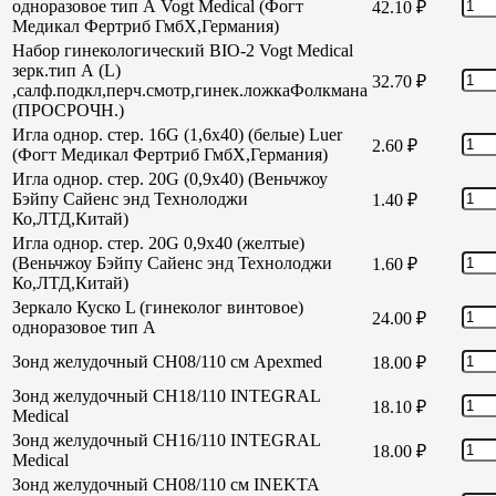
одноразовое тип А Vogt Medical (Фогт
42.10
₽
Медикал Фертриб ГмбХ,Германия)
Набор гинекологический BIO-2 Vogt Medical
зерк.тип А (L)
32.70
₽
,салф.подкл,перч.смотр,гинек.ложкаФолкмана
(ПРОСРОЧН.)
Игла однор. стер. 16G (1,6х40) (белые) Luer
2.60
₽
(Фогт Медикал Фертриб ГмбХ,Германия)
Игла однор. стер. 20G (0,9х40) (Веньчжоу
Бэйпу Сайенс энд Технолоджи
1.40
₽
Ко,ЛТД,Китай)
Игла однор. стер. 20G 0,9х40 (желтые)
(Веньчжоу Бэйпу Сайенс энд Технолоджи
1.60
₽
Ко,ЛТД,Китай)
Зеркало Куско L (гинеколог винтовое)
24.00
₽
одноразовое тип А
Зонд желудочный СН08/110 см Apexmed
18.00
₽
Зонд желудочный СН18/110 INTEGRAL
18.10
₽
Medical
Зонд желудочный СН16/110 INTEGRAL
18.00
₽
Medical
Зонд желудочный СН08/110 см INEKTA