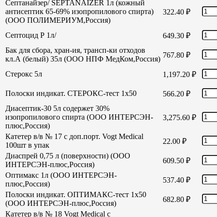
Септанайзер/ SEPTANAIZER 1л (кожный
антисептик 65-69% изопропилового спирта)
322.40
₽
(ООО ПОЛИМЕРИУМ,Россия)
Септоцид Р 1л/
649.30
₽
Бак для сбора, хран-ия, трансп-ки отходов
767.80
₽
кл.А (белый) 35л (ООО НПФ МедКом,Россия)
Стерокс 5л
1,197.20
₽
Полоски индикат. СТЕРОКС-тест 1х50
566.20
₽
Диасептик-30 5л содержет 30%
изопропилового спирта (ООО ИНТЕРСЭН-
3,275.60
₽
плюс,Россия)
Катетер в/в № 17 с доп.порт. Vogt Medical
22.00
₽
100шт в упак
Диаспрей 0,75 л (поверхности) (ООО
609.50
₽
ИНТЕРСЭН-плюс,Россия)
Оптимакс 1л (ООО ИНТЕРСЭН-
537.40
₽
плюс,Россия)
Полоски индикат. ОПТИМАКС-тест 1х50
682.80
₽
(ООО ИНТЕРСЭН-плюс,Россия)
Катетер в/в № 18 Vogt Medical с