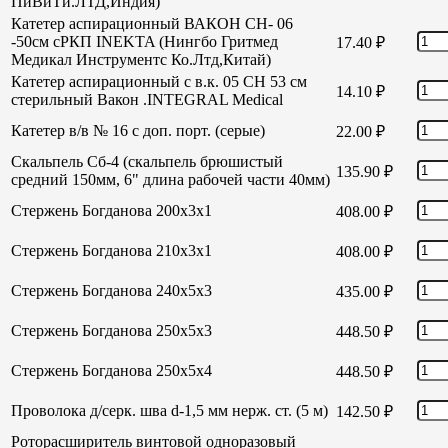
ПиВиТи.ЛТД,Индия)
Катетер аспирационный ВАКОН СН- 06
-50см сРКП INEKTA (Нингбо Гритмед
17.40
₽
Медикал Инструментс Ко.Лтд,Китай)
Катетер аспирационный с в.к. 05 СН 53 см
14.10
₽
стерильный Вакон .INTEGRAL Medical
Катетер в/в № 16 с доп. порт. (серые)
22.00
₽
Скальпель Сб-4 (скальпель брюшистый
135.90
₽
средний 150мм, 6" длина рабочей части 40мм)
Стержень Богданова 200х3х1
408.00
₽
Стержень Богданова 210х3х1
408.00
₽
Стержень Богданова 240х5х3
435.00
₽
Стержень Богданова 250х5х3
448.50
₽
Стержень Богданова 250х5х4
448.50
₽
Проволока д/серк. шва d-1,5 мм нерж. ст. (5 м)
142.50
₽
Роторасширитель винтовой одноразовый