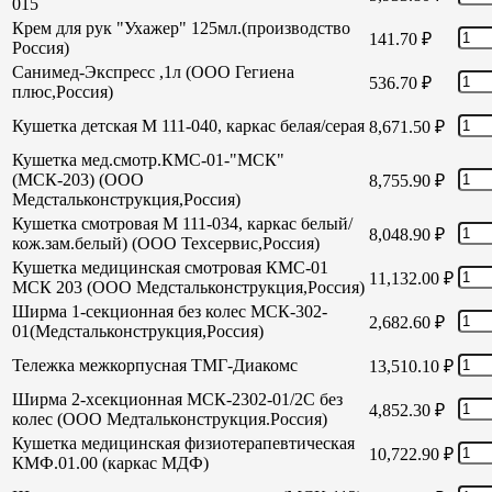
015
Крем для рук "Ухажер" 125мл.(производство
141.70
₽
Россия)
Санимед-Экспресс ,1л (ООО Гегиена
536.70
₽
плюс,Россия)
Кушетка детская М 111-040, каркас белая/серая
8,671.50
₽
Кушетка мед.смотр.КМС-01-"МСК"
(МСК-203) (ООО
8,755.90
₽
Медстальконструкция,Россия)
Кушетка смотровая М 111-034, каркас белый/
8,048.90
₽
кож.зам.белый) (ООО Техсервис,Россия)
Кушетка медицинская смотровая КМС-01
11,132.00
₽
МСК 203 (ООО Медстальконструкция,Россия)
Ширма 1-секционная без колес МСК-302-
2,682.60
₽
01(Медстальконструкция,Россия)
Тележка межкорпусная ТМГ-Диакомс
13,510.10
₽
Ширма 2-хсекционная МСК-2302-01/2С без
4,852.30
₽
колес (ООО Медтальконструкция.Россия)
Кушетка медицинская физиотерапевтическая
10,722.90
₽
КМФ.01.00 (каркас МДФ)