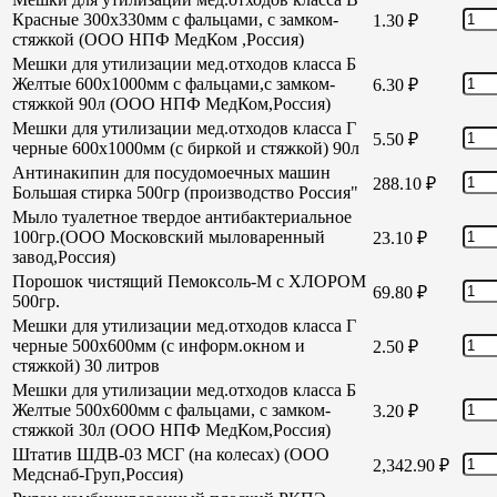
Красные 300х330мм с фальцами, с замком-
1.30
₽
стяжкой (ООО НПФ МедКом ,Россия)
Мешки для утилизации мед.отходов класса Б
Желтые 600х1000мм с фальцами,с замком-
6.30
₽
стяжкой 90л (ООО НПФ МедКом,Россия)
Мешки для утилизации мед.отходов класса Г
5.50
₽
черные 600х1000мм (с биркой и стяжкой) 90л
Антинакипин для посудомоечных машин
288.10
₽
Большая стирка 500гр (производство Россия"
Мыло туалетное твердое антибактериальное
100гр.(ООО Московский мыловаренный
23.10
₽
завод,Россия)
Порошок чистящий Пемоксоль-М с ХЛОРОМ
69.80
₽
500гр.
Мешки для утилизации мед.отходов класса Г
черные 500х600мм (с информ.окном и
2.50
₽
стяжкой) 30 литров
Мешки для утилизации мед.отходов класса Б
Желтые 500х600мм с фальцами, с замком-
3.20
₽
стяжкой 30л (ООО НПФ МедКом,Россия)
Штатив ШДВ-03 МСГ (на колесах) (ООО
2,342.90
₽
Медснаб-Груп,Россия)