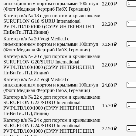
инъекционным портом и крыльями 100шт/уп
22.00
₽
(Фогт Медикал Фертриб ГмбХ,Германия)
Катетер в/в № 18 с доп портом и крылышками
SURUFLON G18 /SURU International
22.20
₽
PVT/LTD/100/1000 (СУРУ ИНТЕРНЭШНЛ
ПиВиТи.ЛТД,Индия)
Катетер в/в № 20 Vogt Medical с
инъекционным портом и крыльями 100шт/уп
24.80
₽
(Фогт Медикал Фертриб ГмбХ,Германия)
Катетер в/в № 20 с доп портом и крылышками
SURUFLON G20/SURU International
22.00
₽
PVT/LTD/100/1000 (СУРУ ИНТЕРНЭШНЛ
ПиВиТи.ЛТД,Индия)
Катетер в/в № 22 Vogt Medical с
инъекционным портом и крыльями 100шт/уп
24.80
₽
(Фогт Медикал Фертриб ГмбХ,Германия)
Катетер в/в № 22 с доп портом и крылышками
SURUFLON G22 /SURU International
15.70
₽
PVT/LTD/100/1000 (СУРУ ИНТЕРНЭШНЛ
ПиВиТи.ЛТД,Индия)
Катетер в/в № 24 с доп портом и крылышками
SURUFLON G24 /SURU International
22.50
₽
PVT/LTD/100/1000 (СУРУ ИНТЕРНЭШНЛ