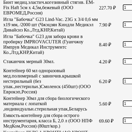
Бинт медиц.эластич.когезивный стягив. EM-
Fix Haft 5см х 4,5м,бежевый (ООО
227.70
₽
ЕВРОМЕД,Россия)
Игла "Бабочка" G23 Lind-Vac. 23G х 3/4 0,6 мм
х19 мм, /2000 шт (Чжэцзян Киндли Медикэл
7.90
₽
Дивайсиз Ко.,Лтд,КНР,Китай)
Игла "Бабочка" G23 для забора крови в
пробирку IMPROVACUTER (Гуанчжоу
8.40
₽
Импрув Медикал Инструментс
Ко.,Лтд,КНР,Китай)
Стаканчик мерный 30мл.
4.20
₽
Контейнер 60 мл одноразовый
мед.полимерный с завинчив.крышкой
нестерильный (без
6.20
₽
упак.,нестерильн.)Смоленск (450шт) (ООО
Еврокэп,Россия)
Контейнер 30мл для сбора биологического
материала с лопаткой
5.60
₽
,индивидуальн.стерильная упак,Беларусь
Емкость-контейнер для сбора острого
инструментария, класса Б, 2,0 л (ООО НПФ
69.60
₽
МедКом,Россия) (80шт/кор.)