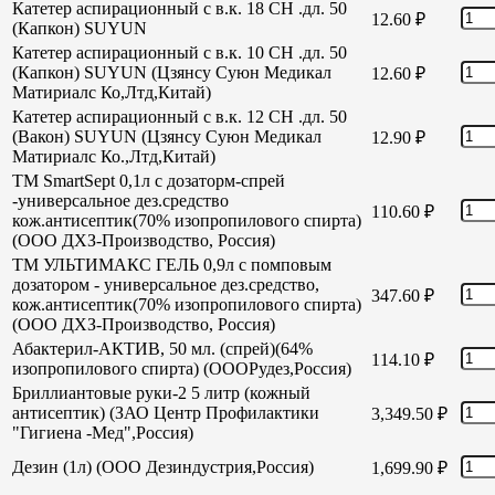
Катетер аспирационный с в.к. 18 СН .дл. 50
12.60
₽
(Капкон) SUYUN
Катетер аспирационный с в.к. 10 СН .дл. 50
(Капкон) SUYUN (Цзянсу Суюн Медикал
12.60
₽
Матириалс Ко,Лтд,Китай)
Катетер аспирационный с в.к. 12 СН .дл. 50
(Вакон) SUYUN (Цзянсу Суюн Медикал
12.90
₽
Матириалс Ко.,Лтд,Китай)
TM SmartSept 0,1л с дозаторм-спрей
-универсальное дез.средство
110.60
₽
кож.антисептик(70% изопропилового спирта)
(ООО ДХЗ-Производство, Россия)
TM УЛЬТИМАКС ГЕЛЬ 0,9л с помповым
дозатором - универсальное дез.средство,
347.60
₽
кож.антисептик(70% изопропилового спирта)
(ООО ДХЗ-Производство, Россия)
Абактерил-АКТИВ, 50 мл. (спрей)(64%
114.10
₽
изопропилового спирта) (ОООРудез,Россия)
Бриллиантовые руки-2 5 литр (кожный
антисептик) (ЗАО Центр Профилактики
3,349.50
₽
"Гигиена -Мед",Россия)
Дезин (1л) (ООО Дезиндустрия,Россия)
1,699.90
₽