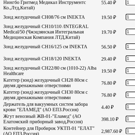
Нингбо Гритмед Медикал Инструментс
55.40
₽
Ко.,Лтд,Китай)
Зонд желудочный СН08/76 см INEKTA
19.50
₽
Зонд желудочный СН10/110 /INTEGRAL
Medical/50 (Чжэцзянская Интегральная
19.70
₽
Медицинская Компания ЛТД,Китай)
Зонд желудочный СН16/125 см INEKTA
56.50
₽
Зонд желудочный СН18/120 INEKTA
29.40
₽
Зонд желудочный СН22/80 см (1010-22) Alba
19.50
₽
Healthcare
Катетер (зонд) желудочный СН28 80см с
76.80
₽
двумя дренажными отверстиями
Катетер (зонд) желудочный СН30 80см с
76.80
₽
двумя дренажными отверстиями
Держатель для вакуумных систем забора
4.40
₽
крови "ЕЛАМЕД" (АО ЕПЗ.Россия)
Жгут венозный ЖВ-01-"Еламед" (АО
398.10
₽
Елатомский приборный завод,Россия)
Контейнер для Пробирок УКТП-01 "ЕЛАТ"
2,987.60
₽
(АО ЕПЗ,Россия)