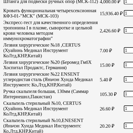
Штанга для подвески ручных опор (МСК-112)
4,000.00
₽
Кровать функциональная четырехсексионная
15,936.40
₽
КФЗ-01-"МСК" (МСК-103)
Экспресс-тест для качественного определения
тропонина I в плазме, сыворотке и цельной
2,426.60
₽
крови человека методом
иммунохроматографии"
Лезвия хирургические №18 ,CERTUS
(Хуайинь Медикал Инструмент
7.00
₽
КоЛтд,КНР,Китай)
Лезвия хирургические №20 (Беромед ГмбХ
15.00
₽
Хоспитал Продактс, Германия)
Лезвия хирургические №22 ENSENT
углеродистая сталь (Яньчэн Хуида Медикал
5.40
₽
Инструментс Ко,Лтд,КНР,Китай)
Ручка скальпеля большая, 130мм (Саммар
105.30
₽
Интернешнл,Пакистан)
Скальпель стерильный №10, CERTUS
(Хуайинь Медикал Инструмент
26.60
₽
КоЛтд,КНР,Китай)
Скальпель стерильный №10,ENESENT
(Яньчэн Хуида Медикал Инструментс
20.20
₽
Ко,Лтд,КНР,Китай)