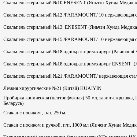
Скальпель стерильный №10,ENESENT (Яньчэн Хуида Медикал
Скальпель стерильный №12 /PARAMOUNT/ 10 нержавеющая ст
Скальпель стерильный №13, ENESENT (Яньчэн Хуида Медика
Скальпель стерильный №15 /PARAMOUNT/ 10 нержавеющая ст
Скальпель стерильный №18 однократ.прим.хирург (Paramount 
Скальпель стерильный №18 однократ.прим/хирург ENSENT .(
Скальпель стерильный №21 /PARAMOUNT/ нержавеющая стал
Лезвия хирургические №21 (Китай) HUAIYIN
Пробирка коническая (центрифужная) 50 мл, завинч. крышка, 
Беларусь)
Стакан с носиком , п/п, 250 мл
Стакан с носиком и ручкой, п/п, 1000 мл (Янченг Хуида Меди