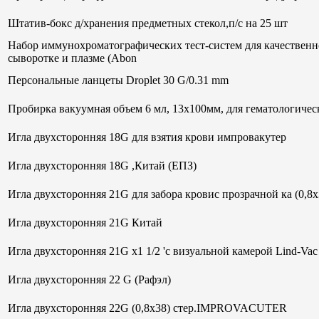
Штатив-бокс д/хранения предметных стекол,п/с на 25 шт
Набор иммунохроматографических тест-систем для качественн
сыворотке и плазме (Abon
Персональные ланцеты Droplet 30 G/0.31 mm
Пробирка вакуумная объем 6 мл, 13х100мм, для гематологи
Игла двухсторонняя 18G для взятия крови импровакутер
Игла двухсторонняя 18G ,Китай (ЕПЗ)
Игла двухсторонняя 21G для забора кровис прозрачной ка (0,8
Игла двухсторонняя 21G Китай
Игла двухсторонняя 21G х1 1/2 'с визуальной камерой Lind-V
Игла двухсторонняя 22 G (Рафэл)
Игла двухсторонняя 22G (0,8х38) стер.IMPROVACUTER