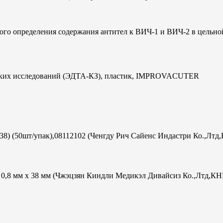
ого определения содержания антител к ВИЧ-1 и ВИЧ-2 в цельно
ческих исследований (ЭДТА-КЗ), пластик, IMPROVACUTER
х38) (50шт/упак),08112102 (Ченгду Рич Сайенс Индастри Ко.,Лтд
ac 0,8 мм х 38 мм (Чжэцзян Киндли Медикэл Дивайсиз Ко.,Лтд,КН