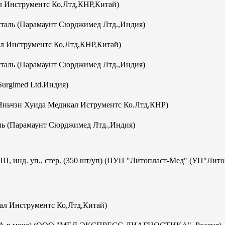
 Инструментс Ко,Лтд,КНР,Китай)
аль (Парамаунт Сюрджимед Лтд.,Индия)
л Инструментс Ко,Лтд,КНР,Китай)
аль (Парамаунт Сюрджимед Лтд.,Индия)
Surgimed Ltd.Индия)
Яньчэн Хуида Медикал Иструментс Ко.Лтд,КНР)
ь (Парамаунт Сюрджимед Лтд.,Индия)
ПП, инд. уп., стер. (350 шт/уп) (ПУП "Литопласт-Мед" (УП"Лит
кал Инструментс Ко,Лтд,Китай)