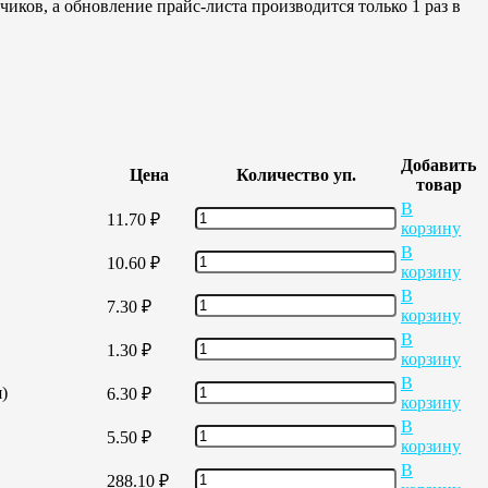
иков, а обновление прайс-листа производится только 1 раз в
Добавить
Цена
Количество уп.
товар
В
11.70
₽
корзину
В
10.60
₽
корзину
В
7.30
₽
корзину
В
1.30
₽
корзину
В
)
6.30
₽
корзину
В
5.50
₽
корзину
В
288.10
₽