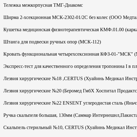
Тележка межкорпусная ТМГ-Диакомс
Ширма 2-хсекционная МСК-2302-01/2С без колес (ООО Медтал
Кушетка медицинская физиотерапевтическая КМФ.01.00 (кар
Штанга для подвески ручных опор (МСК-112)
Кровать функциональная четырехсексионная КФЗ-01-"МСК" 
Экспресс-тест для качественного определения тропонина I в 
Лезвия хирургические №18 ,CERTUS (Хуайинь Медикал Инст
Лезвия хирургические №20 (Беромед ГмбХ Хоспитал Продактс
Лезвия хирургические №22 ENSENT углеродистая сталь (Яньч
Ручка скальпеля большая, 130мм (Саммар Интернешнл,Пакист
Скальпель стерильный №10, CERTUS (Хуайинь Медикал Инст