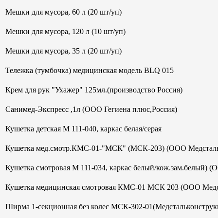
Мешки для мусора, 60 л (20 шт/уп)
Мешки для мусора, 120 л (10 шт/уп)
Мешки для мусора, 35 л (20 шт/уп)
Тележка (тумбочка) медицинская модель BLQ 015
Крем для рук "Ухажер" 125мл.(производство Россия)
Санимед-Экспресс ,1л (ООО Гегиена плюс,Россия)
Кушетка детская М 111-040, каркас белая/серая
Кушетка мед.смотр.КМС-01-"МСК" (МСК-203) (ООО Медсталь
Кушетка смотровая М 111-034, каркас белый/кож.зам.белый) (
Кушетка медицинская смотровая КМС-01 МСК 203 (ООО Медс
Ширма 1-секционная без колес МСК-302-01(Медстальконструк