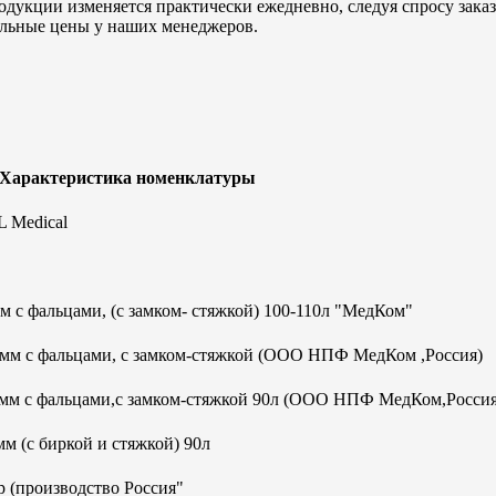
дукции изменяется практически ежедневно, следуя спросу заказч
альные цены у наших менеджеров.
 Характеристика номенклатуры
 Medical
 с фальцами, (с замком- стяжкой) 100-110л "МедКом"
0мм с фальцами, с замком-стяжкой (ООО НПФ МедКом ,Россия)
0мм с фальцами,с замком-стяжкой 90л (ООО НПФ МедКом,Россия
м (с биркой и стяжкой) 90л
 (производство Россия"