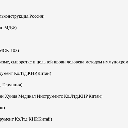
ьконструкция.Россия)
кас МДФ)
(МСК-103)
плазме, сыворотке и цельной крови человека методом иммунохро
румент КоЛтд,КНР,Китай)
, Германия)
эн Хуида Медикал Инструментс Ко,Лтд,КНР,Китай)
ан)
румент КоЛтд,КНР,Китай)