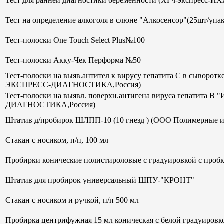
Тест для ранней диагностики беременности (ХГч-экспрес
Тест на определение алкоголя в слюне "Алкосенсор"(25шт/упак
Тест-полоски One Touch Select Plus№100
Тест-полоски Акку-Чек Перформа №50
Тест-полоски на выяв.антител к вирусу гепатита С в сывор
ЭКСПРЕСС-ДИАГНОСТИКА,Россия)
Тест-полоски на выявл. поверхн.антигена вируса гепатит
ДИАГНОСТИКА,Россия)
Штатив д/пробирок ШЛПП-10 (10 гнезд ) (ООО Полимерные и
Стакан с носиком, п/п, 100 мл
Пробирки конические полистироловые с градуировкой с пробк
Штатив для пробирок универсальный ШПУ-"КРОНТ"
Стакан с носиком и ручкой, п/п 500 мл
Пробирка центрифужная 15 мл коническая с белой градуиров