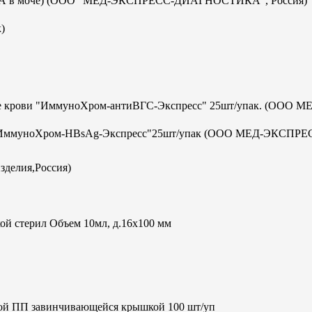
с-ИХА в моче) (ООО "МЕД-ЭКСПРЕСС-ДИАГНОСТИКА", Россия)
)
отке крови "ИммуноХром-антиВГС-Экспресс" 25шт/упак. (ООО М
а В "ИммуноХром-HBsAg-Экспресс"25шт/упак (ООО МЕД-ЭКСПРЕ
зделия,Россия)
ой стерил Объем 10мл, д.16х100 мм
кой ПП завинчивающейся крышкой 100 шт/уп