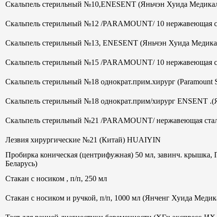
Скальпель стерильный №10,ENESENT (Яньчэн Хуида Медикал
Скальпель стерильный №12 /PARAMOUNT/ 10 нержавеющая ст
Скальпель стерильный №13, ENESENT (Яньчэн Хуида Медика
Скальпель стерильный №15 /PARAMOUNT/ 10 нержавеющая ст
Скальпель стерильный №18 однократ.прим.хирург (Paramount 
Скальпель стерильный №18 однократ.прим/хирург ENSENT .(
Скальпель стерильный №21 /PARAMOUNT/ нержавеющая стал
Лезвия хирургические №21 (Китай) HUAIYIN
Пробирка коническая (центрифужная) 50 мл, завинч. крышка, 
Беларусь)
Стакан с носиком , п/п, 250 мл
Стакан с носиком и ручкой, п/п, 1000 мл (Янченг Хуида Меди