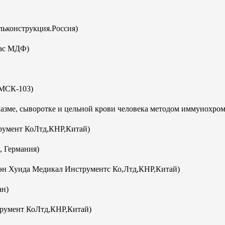
ьконструкция.Россия)
кас МДФ)
(МСК-103)
плазме, сыворотке и цельной крови человека методом иммунохро
румент КоЛтд,КНР,Китай)
, Германия)
эн Хуида Медикал Инструментс Ко,Лтд,КНР,Китай)
ан)
румент КоЛтд,КНР,Китай)