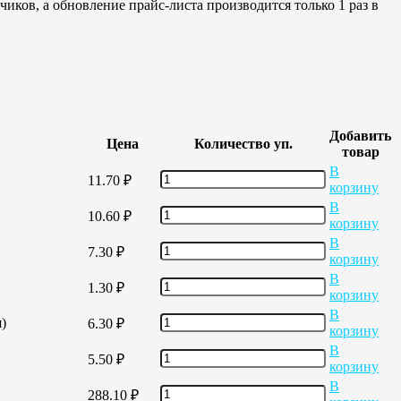
иков, а обновление прайс-листа производится только 1 раз в
Добавить
Цена
Количество уп.
товар
В
11.70
₽
корзину
В
10.60
₽
корзину
В
7.30
₽
корзину
В
1.30
₽
корзину
В
)
6.30
₽
корзину
В
5.50
₽
корзину
В
288.10
₽