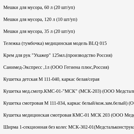
Мешки для мусора, 60 л (20 шт/уп)
Мешки для мусора, 120 л (10 шт/уп)
Мешки для мусора, 35 л (20 шт/уп)
Тележка (тумбочка) медицинская модель BLQ 015
Крем для рук "Ухажер" 125мл.(производство Россия)
Санимед-Экспресс ,1л (ООО Гегиена плюс,Россия)
Кушетка детская М 111-040, каркас белая/серая
Кушетка мед.смотр.КМС-01-"МСК" (МСК-203) (ООО Медсталь
Кушетка смотровая М 111-034, каркас белый/кож.зам.белый) (
Кушетка медицинская смотровая КМС-01 МСК 203 (ООО Медс
Ширма 1-секционная без колес МСК-302-01(Медстальконструк