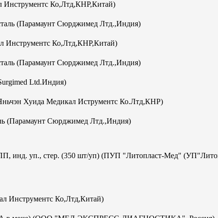
 Инструментс Ко,Лтд,КНР,Китай)
аль (Парамаунт Сюрджимед Лтд.,Индия)
л Инструментс Ко,Лтд,КНР,Китай)
аль (Парамаунт Сюрджимед Лтд.,Индия)
Surgimed Ltd.Индия)
Яньчэн Хуида Медикал Иструментс Ко.Лтд,КНР)
ь (Парамаунт Сюрджимед Лтд.,Индия)
ПП, инд. уп., стер. (350 шт/уп) (ПУП "Литопласт-Мед" (УП"Лит
кал Инструментс Ко,Лтд,Китай)