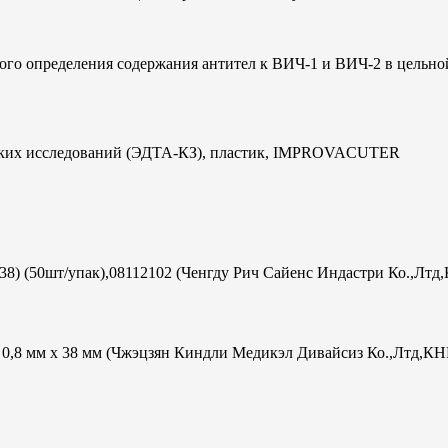
ого определения содержания антител к ВИЧ-1 и ВИЧ-2 в цельно
ческих исследований (ЭДТА-КЗ), пластик, IMPROVACUTER
х38) (50шт/упак),08112102 (Ченгду Рич Сайенс Индастри Ко.,Лтд
ac 0,8 мм х 38 мм (Чжэцзян Киндли Медикэл Дивайсиз Ко.,Лтд,КН