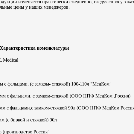
дукции изменяется практически ежедневно, следуя спросу заказч
альные цены у наших менеджеров.
 Характеристика номенклатуры
 Medical
 с фальцами, (с замком- стяжкой) 100-110л "МедКом"
0мм с фальцами, с замком-стяжкой (ООО НПФ МедКом ,Россия)
0мм с фальцами,с замком-стяжкой 90л (ООО НПФ МедКом,Россия
м (с биркой и стяжкой) 90л
 (производство Россия"