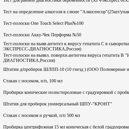
Тест для ранней диагностики беременности (ХГч-экспрес
Тест на определение алкоголя в слюне "Алкосенсор"(25шт/упак
Тест-полоски One Touch Select Plus№100
Тест-полоски Акку-Чек Перформа №50
Тест-полоски на выяв.антител к вирусу гепатита С в сывор
ЭКСПРЕСС-ДИАГНОСТИКА,Россия)
Тест-полоски на выявл. поверхн.антигена вируса гепатит
ДИАГНОСТИКА,Россия)
Штатив д/пробирок ШЛПП-10 (10 гнезд ) (ООО Полимерные и
Стакан с носиком, п/п, 100 мл
Пробирки конические полистироловые с градуировкой с пробк
Штатив для пробирок универсальный ШПУ-"КРОНТ"
Стакан с носиком и ручкой, п/п 500 мл
Пробирка центрифужная 15 мл коническая с белой градуиров