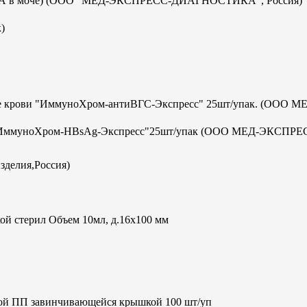
с-ИХА в моче) (ООО "МЕД-ЭКСПРЕСС-ДИАГНОСТИКА", Россия)
)
отке крови "ИммуноХром-антиВГС-Экспресс" 25шт/упак. (ООО М
а В "ИммуноХром-HBsAg-Экспресс"25шт/упак (ООО МЕД-ЭКСПРЕ
зделия,Россия)
ой стерил Объем 10мл, д.16х100 мм
кой ПП завинчивающейся крышкой 100 шт/уп