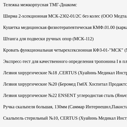
Тележка межкорпусная ТМГ-Диакомс
Ширма 2-хсекционная МСК-2302-01/2С без колес (ООО Медтал
Кушетка медицинская физиотерапевтическая КМФ.01.00 (кар
Штанга для подвески ручных опор (МСК-112)
Кровать функциональная четырехсексионная КФЗ-01-"МСК" 
Экспресс-тест для качественного определения тропонина I в 
Лезвия хирургические №18 ,CERTUS (Хуайинь Медикал Инст
Лезвия хирургические №20 (Беромед ГмбХ Хоспитал Продактс
Лезвия хирургические №22 ENSENT углеродистая сталь (Яньч
Ручка скальпеля большая, 130мм (Саммар Интернешнл,Пакист
Скальпель стерильный №10, CERTUS (Хуайинь Медикал Инст