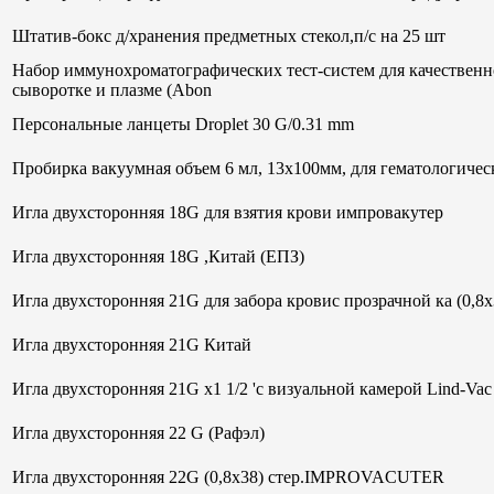
Штатив-бокс д/хранения предметных стекол,п/с на 25 шт
Набор иммунохроматографических тест-систем для качественн
сыворотке и плазме (Abon
Персональные ланцеты Droplet 30 G/0.31 mm
Пробирка вакуумная объем 6 мл, 13х100мм, для гематологи
Игла двухсторонняя 18G для взятия крови импровакутер
Игла двухсторонняя 18G ,Китай (ЕПЗ)
Игла двухсторонняя 21G для забора кровис прозрачной ка (0,8
Игла двухсторонняя 21G Китай
Игла двухсторонняя 21G х1 1/2 'с визуальной камерой Lind-V
Игла двухсторонняя 22 G (Рафэл)
Игла двухсторонняя 22G (0,8х38) стер.IMPROVACUTER