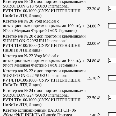
Катетер в/в № 18 с доп портом и крылышками
SURUFLON G18 /SURU International
22.20
₽
PVT/LTD/100/1000 (СУРУ ИНТЕРНЭШНЛ
ПиВиТи.ЛТД,Индия)
Катетер в/в № 20 Vogt Medical с
инъекционным портом и крыльями 100шт/уп
24.80
₽
(Фогт Медикал Фертриб ГмбХ,Германия)
Катетер в/в № 20 с доп портом и крылышками
SURUFLON G20/SURU International
22.00
₽
PVT/LTD/100/1000 (СУРУ ИНТЕРНЭШНЛ
ПиВиТи.ЛТД,Индия)
Катетер в/в № 22 Vogt Medical с
инъекционным портом и крыльями 100шт/уп
24.80
₽
(Фогт Медикал Фертриб ГмбХ,Германия)
Катетер в/в № 22 с доп портом и крылышками
SURUFLON G22 /SURU International
15.70
₽
PVT/LTD/100/1000 (СУРУ ИНТЕРНЭШНЛ
ПиВиТи.ЛТД,Индия)
Катетер в/в № 24 с доп портом и крылышками
SURUFLON G24 /SURU International
22.50
₽
PVT/LTD/100/1000 (СУРУ ИНТЕРНЭШНЛ
ПиВиТи.ЛТД,Индия)
Катетер аспирационный ВАКОН СН- 06
-50см сРКП INEKTA (Нингбо Гритмед
17.40
₽