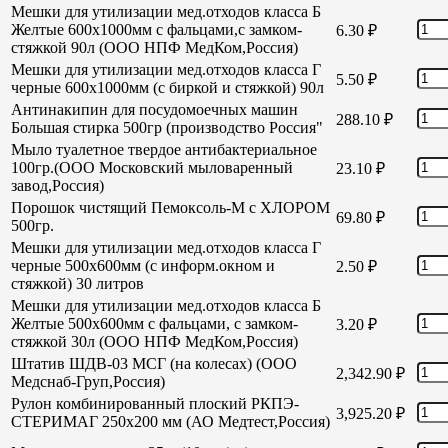
Мешки для утилизации мед.отходов класса Б
Желтые 600х1000мм с фальцами,с замком-
6.30
₽
стяжкой 90л (ООО НПФ МедКом,Россия)
Мешки для утилизации мед.отходов класса Г
5.50
₽
черные 600х1000мм (с биркой и стяжкой) 90л
Антинакипин для посудомоечных машин
288.10
₽
Большая стирка 500гр (производство Россия"
Мыло туалетное твердое антибактериальное
100гр.(ООО Московский мыловаренный
23.10
₽
завод,Россия)
Порошок чистящий Пемоксоль-М с ХЛОРОМ
69.80
₽
500гр.
Мешки для утилизации мед.отходов класса Г
черные 500х600мм (с информ.окном и
2.50
₽
стяжкой) 30 литров
Мешки для утилизации мед.отходов класса Б
Желтые 500х600мм с фальцами, с замком-
3.20
₽
стяжкой 30л (ООО НПФ МедКом,Россия)
Штатив ШДВ-03 МСГ (на колесах) (ООО
2,342.90
₽
Медснаб-Груп,Россия)
Рулон комбинированный плоский РКПЭ-
3,925.20
₽
СТЕРИМАГ 250х200 мм (АО Медтест,Россия)