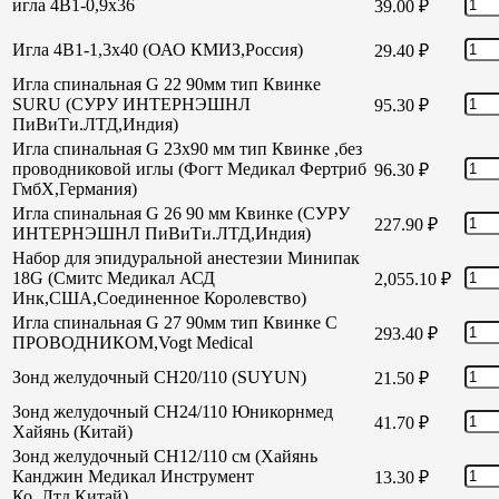
игла 4В1-0,9х36
39.00
₽
Игла 4В1-1,3х40 (ОАО КМИЗ,Россия)
29.40
₽
Игла спинальная G 22 90мм тип Квинке
SURU (СУРУ ИНТЕРНЭШНЛ
95.30
₽
ПиВиТи.ЛТД,Индия)
Игла спинальная G 23х90 мм тип Квинке ,без
проводниковой иглы (Фогт Медикал Фертриб
96.30
₽
ГмбХ,Германия)
Игла спинальная G 26 90 мм Квинке (СУРУ
227.90
₽
ИНТЕРНЭШНЛ ПиВиТи.ЛТД,Индия)
Набор для эпидуральной анестезии Минипак
18G (Смитс Медикал АСД
2,055.10
₽
Инк,США,Соединенное Королевство)
Игла спинальная G 27 90мм тип Квинке С
293.40
₽
ПРОВОДНИКОМ,Vogt Medical
Зонд желудочный СН20/110 (SUYUN)
21.50
₽
Зонд желудочный СН24/110 Юникорнмед
41.70
₽
Хайянь (Китай)
Зонд желудочный CH12/110 см (Хайянь
Канджин Медикал Инструмент
13.30
₽
Ко.,Лтд,Китай)