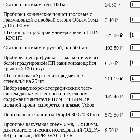
Стакан с носиком, п/п, 100 мл
34.50
₽
Пробирки конические полистироловые с
градуировкой с пробкой стерил Объем 10мл,
3.40
₽
д.16х100 мм
Штатив для пробирок универсальный ШПУ-
225.00
₽
"КРОНТ"
Стакан с носиком и ручкой, п/п 500 мл
193.50
₽
Пробирка центрифужная 15 мл коническая с
белой градуировкой ПП завинчивающейся
6.70
₽
крышкой 100 шт/уп
Штатив-бокс д/хранения предметных
211.10
₽
стекол,п/с на 25 шт
Набор иммунохроматографических тест-
систем для качественного определения
142.40
₽
содержания антител к ВИЧ-1 и ВИЧ-2 в
цельной крови, сыворотке и плазме (Abon
Персональные ланцеты Droplet 30 G/0.31 mm
573.50
₽
Пробирка вакуумная объем 6 мл, 13х100мм,
для гематологических исследований (ЭДТА-
9.50
₽
КЗ), пластик, IMPROVACUTER