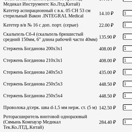
Медикал Инструментс Ко.Лтд,Китай)
Катетер аспирационный с в.к. 05 СН 53 см
14.10
₽
стерильный Вакон .INTEGRAL Medical
Катетер в/в № 16 с доп. порт. (серые)
22.00
₽
Скальпель Сб-4 (скальпель брюшистый
135.90
₽
средний 150мм, 6" длина рабочей части 40мм)
Стержень Богданова 200х3х1
408.00
₽
Стержень Богданова 210х3х1
408.00
₽
Стержень Богданова 240х5х3
435.00
₽
Стержень Богданова 250х5х3
448.50
₽
Стержень Богданова 250х5х4
448.50
₽
Проволока д/серк. шва d-1,5 мм нерж. ст. (5 м)
142.50
₽
Роторасширитель винтовой одноразовый
(Сямынь Компауэр Медикал
284.40
₽
Тек.Ко.ЛТД,.Китай)