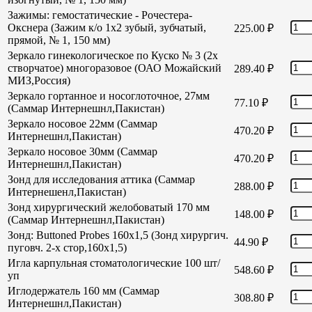
Зажимы: гемостатические - Рочестера-
Окснера (Зажим к/о 1х2 зубый, зубчатый,
225.00
₽
прямой, № 1, 150 мм)
Зеркало гинекологическое по Куско № 3 (2х
створчатое) многоразовое (ОАО Можайский
289.40
₽
МИЗ,Россия)
Зеркало гортанное и носоглоточное, 27мм
77.10
₽
(Саммар Интернешнл,Пакистан)
Зеркало носовое 22мм (Саммар
470.20
₽
Интернешнл,Пакистан)
Зеркало носовое 30мм (Саммар
470.20
₽
Интернешнл,Пакистан)
Зонд для исследования аттика (Саммар
288.00
₽
Интернешенл,Пакистан)
Зонд хирургический желобоватый 170 мм
148.00
₽
(Саммар Интернешнл,Пакистан)
Зонд: Buttoned Probes 160х1,5 (Зонд хирургич.
44.90
₽
пуговч. 2-х стор,160х1,5)
Игла карпульная стоматологические 100 шт/
548.60
₽
уп
Иглодержатель 160 мм (Саммар
308.80
₽
Интернешнл,Пакистан)