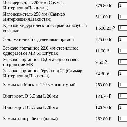
Иглодержатель 200мм (Саммар
379.80
₽
ИнтернешнлПакистан)
Иглодержатель 250 мм (Саммар
511.00
₽
Интернешенл,Пакистан)
Крючок хирургический острый однозубый
1,550.20
₽
костный
Зонд маточный с делениями прямой
225.00
₽
Зеркало гортанное 22,0 мм стерильное
11.90
₽
одноразовое MR 50 шт/упак
Зеркало гортанное 16,0мм одноразовое
9.50
₽
стерильное MR
Зеркало гортанное б/ручки д.22 (Саммар
74.30
₽
Интернешнл,Пакистан)
Зажим к/о Москит 150 мм изогнутый
253.00
₽
Винт корт. D 3,5 мм L 20 мм
123.70
₽
Винт корт. D 3,5 мм L 28 мм
140.30
₽
Зажим д/опер. белья (цапка)
262.80
₽