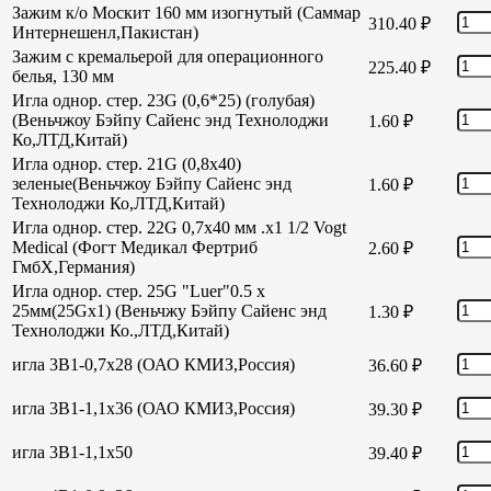
Зажим к/о Москит 160 мм изогнутый (Саммар
310.40
₽
Интернешенл,Пакистан)
Зажим с кремальерой для операционного
225.40
₽
белья, 130 мм
Игла однор. стер. 23G (0,6*25) (голубая)
(Веньчжоу Бэйпу Сайенс энд Технолоджи
1.60
₽
Ко,ЛТД,Китай)
Игла однор. стер. 21G (0,8х40)
зеленые(Веньчжоу Бэйпу Сайенс энд
1.60
₽
Технолоджи Ко,ЛТД,Китай)
Игла однор. стер. 22G 0,7х40 мм .х1 1/2 Vogt
Medical (Фогт Медикал Фертриб
2.60
₽
ГмбХ,Германия)
Игла однор. стер. 25G "Luer"0.5 х
25мм(25Gх1) (Веньчжу Бэйпу Сайенс энд
1.30
₽
Технолоджи Ко.,ЛТД,Китай)
игла 3В1-0,7х28 (ОАО КМИЗ,Россия)
36.60
₽
игла 3В1-1,1х36 (ОАО КМИЗ,Россия)
39.30
₽
игла 3В1-1,1х50
39.40
₽