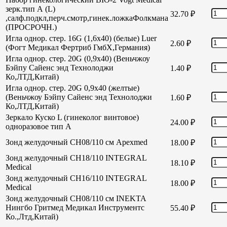
зерк.тип А (L)
32.70
₽
,салф.подкл,перч.смотр,гинек.ложкаФолкмана
(ПРОСРОЧН.)
Игла однор. стер. 16G (1,6х40) (белые) Luer
2.60
₽
(Фогт Медикал Фертриб ГмбХ,Германия)
Игла однор. стер. 20G (0,9х40) (Веньчжоу
Бэйпу Сайенс энд Технолоджи
1.40
₽
Ко,ЛТД,Китай)
Игла однор. стер. 20G 0,9х40 (желтые)
(Веньчжоу Бэйпу Сайенс энд Технолоджи
1.60
₽
Ко,ЛТД,Китай)
Зеркало Куско L (гинеколог винтовое)
24.00
₽
одноразовое тип А
Зонд желудочный СН08/110 см Apexmed
18.00
₽
Зонд желудочный СН18/110 INTEGRAL
18.10
₽
Medical
Зонд желудочный СН16/110 INTEGRAL
18.00
₽
Medical
Зонд желудочный СН08/110 см INEKTA
Нингбо Гритмед Медикал Инструментс
55.40
₽
Ко.,Лтд,Китай)