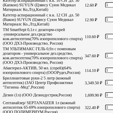
Катетер аспирационный с в.к. 10 СН .дл. 50
(Капкон) SUYUN (Цзянсу Суюн Медикал
12.60
₽
Матириалс Ко,Лтд,Китай)
Катетер аспирационный с в.к. 12 СН .дл. 50
(Вакон) SUYUN (Цзянсу Суюн Медикал
12.90
₽
Матириалс Ко.,Лтд,Китай)
TM SmartSept 0,1л с дозаторм-спрей
-универсальное дез.средство
110.60
₽
кож.антисептик(70% изопропилового спирта)
(ООО ДХЗ-Производство, Россия)
TM УЛЬТИМАКС ГЕЛЬ 0,9л с помповым
дозатором - универсальное дез.средство,
347.60
₽
кож.антисептик(70% изопропилового спирта)
(ООО ДХЗ-Производство, Россия)
Абактерил-АКТИВ, 50 мл. (спрей)(64%
114.10
₽
изопропилового спирта) (ОООРудез,Россия)
Бриллиантовые руки-2 5 литр (кожный
антисептик) (ЗАО Центр Профилактики
3,349.50
₽
"Гигиена -Мед",Россия)
Дезин (1л) (ООО Дезиндустрия,Россия)
1,699.90
₽
Септанайзер/ SEPTANAIZER 1л (кожный
антисептик 65-69% изопропилового спирта)
322.40
₽
(ООО ПОЛИМЕРИУМ,Россия)