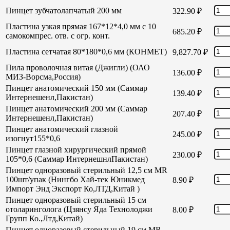
Пинцет зубчатолапчатый 200 мм
322.90
₽
Пластина узкая прямая 167*12*4,0 мм с 10
685.20
₽
самокомпрес. отв. с огр. конт.
Пластина сетчатая 80*180*0,6 мм (КОНМЕТ)
9,827.70
₽
Пила проволочная витая (Джигли) (ОАО
136.00
₽
МИЗ-Ворсма,Россия)
Пинцет анатомический 150 мм (Саммар
139.40
₽
Интернешенл,Пакистан)
Пинцет анатомический 200 мм (Саммар
207.40
₽
Интернешенл,Пакистан)
Пинцет анатомический глазной
245.00
₽
изогнут155*0,6
Пинцет глазной хирургический прямой
230.00
₽
105*0,6 (Саммар ИнтернешнлПакистан)
Пинцет одноразовый стерильный 12,5 см MR
100шт/упак (Нингбо Хай-тек Юникмед
8.90
₽
Импорт Энд Экспорт Ко,ЛТД,Китай )
Пинцет одноразовый стерильный 15 см
отоларинголога (Цзянсу Яда Технолоджи
8.00
₽
Групп Ко.,Лтд,Китай)
Пинцет одноразовый стерильный 19 см MR