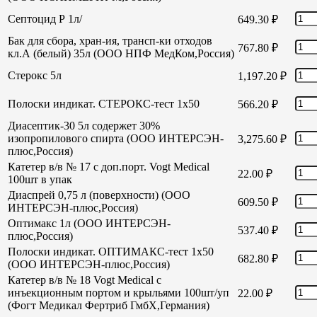
Септоцид Р 1л/
649.30
₽
Бак для сбора, хран-ия, трансп-ки отходов
767.80
₽
кл.А (белый) 35л (ООО НПФ МедКом,Россия)
Стерокс 5л
1,197.20
₽
Полоски индикат. СТЕРОКС-тест 1х50
566.20
₽
Диасептик-30 5л содержет 30%
изопропилового спирта (ООО ИНТЕРСЭН-
3,275.60
₽
плюс,Россия)
Катетер в/в № 17 с доп.порт. Vogt Medical
22.00
₽
100шт в упак
Диаспрей 0,75 л (поверхности) (ООО
609.50
₽
ИНТЕРСЭН-плюс,Россия)
Оптимакс 1л (ООО ИНТЕРСЭН-
537.40
₽
плюс,Россия)
Полоски индикат. ОПТИМАКС-тест 1х50
682.80
₽
(ООО ИНТЕРСЭН-плюс,Россия)
Катетер в/в № 18 Vogt Medical с
инъекционным портом и крыльями 100шт/уп
22.00
₽
(Фогт Медикал Фертриб ГмбХ,Германия)