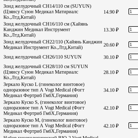
Зонд желудочный CH14/110 см (SUYUN)
(Цзянсу Суюн Медикал Матириалс
14.90
₽
Ко.,Лтд,Китай)
Зонд желудочный CH16/110 см (Хайянь
Канджин Медикал Инструмент
13.30
₽
Ко.,Лтд,Китай)
Зонд желудочный СН22/110 (Хайянь Канджин
20.60
₽
Медикал Инструмент Ко.,Лтд,Китай)
Зонд желудочный СН26/110 SUYUN
30.10
₽
Зонд желудочный СН28/110 см SUYUN
(Цзянсу Суюн Медикал Матириалс
28.10
₽
Ко.,Лтд,Китай)
Зеркало Куско L (гинеколог винтовое)
одноразовое тип А Vogt Medical (Фогт
34.10
₽
Медикал Фертриб ГмбХ,Германия)
Зеркало Куско S, (гинеколог винтовое)
одноразовое тип А Vogt Medical (Фогт
42.10
₽
Медикал Фертриб ГмбХ,Германия)
Зеркало Куско М, (гинеколог винтовое)
одноразовое тип А Vogt Medical (Фогт
42.10
₽
Медикал Фертриб ГмбХ,Германия)
Набор гинекологический BIO-2 Vogt Medical