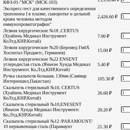
КФЗ-01-"МСК" (МСК-103)
Экспресс-тест для качественного определения
тропонина I в плазме, сыворотке и цельной
2,426.60
₽
крови человека методом
иммунохроматографии"
Лезвия хирургические №18 ,CERTUS
(Хуайинь Медикал Инструмент
7.00
₽
КоЛтд,КНР,Китай)
Лезвия хирургические №20 (Беромед ГмбХ
15.00
₽
Хоспитал Продактс, Германия)
Лезвия хирургические №22 ENSENT
углеродистая сталь (Яньчэн Хуида Медикал
5.40
₽
Инструментс Ко,Лтд,КНР,Китай)
Ручка скальпеля большая, 130мм (Саммар
105.30
₽
Интернешнл,Пакистан)
Скальпель стерильный №10, CERTUS
(Хуайинь Медикал Инструмент
26.60
₽
КоЛтд,КНР,Китай)
Скальпель стерильный №10,ENESENT
(Яньчэн Хуида Медикал Инструментс
20.20
₽
Ко,Лтд,КНР,Китай)
Скальпель стерильный №12 /PARAMOUNT/
10 нержавеющая сталь (Парамаунт
21.30
₽