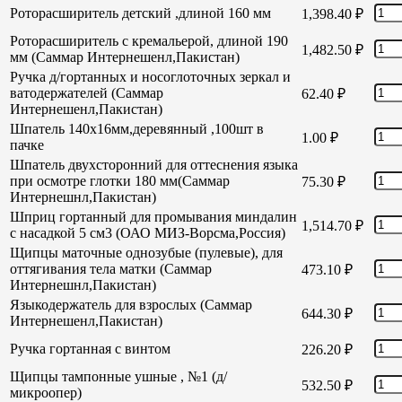
Роторасширитель детский ,длиной 160 мм
1,398.40
₽
Роторасширитель с кремальерой, длиной 190
1,482.50
₽
мм (Саммар Интернешенл,Пакистан)
Ручка д/гортанных и носоглоточных зеркал и
ватодержателей (Саммар
62.40
₽
Интернешенл,Пакистан)
Шпатель 140х16мм,деревянный ,100шт в
1.00
₽
пачке
Шпатель двухсторонний для оттеснения языка
при осмотре глотки 180 мм(Саммар
75.30
₽
Интернешнл,Пакистан)
Шприц гортанный для промывания миндалин
1,514.70
₽
с насадкой 5 см3 (ОАО МИЗ-Ворсма,Россия)
Щипцы маточные однозубые (пулевые), для
оттягивания тела матки (Саммар
473.10
₽
Интернешнл,Пакистан)
Языкодержатель для взрослых (Саммар
644.30
₽
Интернешенл,Пакистан)
Ручка гортанная с винтом
226.20
₽
Щипцы тампонные ушные , №1 (д/
532.50
₽
микроопер)