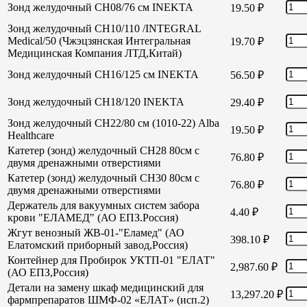
Зонд желудочный СН08/76 см INEKTA
19.50
₽
Зонд желудочный СН10/110 /INTEGRAL
Medical/50 (Чжэцзянская Интегральная
19.70
₽
Медицинская Компания ЛТД,Китай)
Зонд желудочный СН16/125 см INEKTA
56.50
₽
Зонд желудочный СН18/120 INEKTA
29.40
₽
Зонд желудочный СН22/80 см (1010-22) Alba
19.50
₽
Healthcare
Катетер (зонд) желудочный СН28 80см с
76.80
₽
двумя дренажными отверстиями
Катетер (зонд) желудочный СН30 80см с
76.80
₽
двумя дренажными отверстиями
Держатель для вакуумных систем забора
4.40
₽
крови "ЕЛАМЕД" (АО ЕПЗ.Россия)
Жгут венозный ЖВ-01-"Еламед" (АО
398.10
₽
Елатомский приборный завод,Россия)
Контейнер для Пробирок УКТП-01 "ЕЛАТ"
2,987.60
₽
(АО ЕПЗ,Россия)
Детали на замену шкаф медицинский для
13,297.20
₽
фармпрепаратов ШМФ-02 «ЕЛАТ» (исп.2)