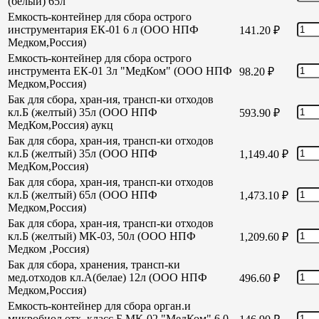
(белый) 65л
Емкость-контейнер для сбора острого
инструментария ЕК-01 6 л (ООО НПФ
141.20
₽
Медком,Россия)
Емкость-контейнер для сбора острого
инструмента ЕК-01 3л "МедКом" (ООО НПФ
98.20
₽
Медком,Россия)
Бак для сбора, хран-ия, трансп-ки отходов
кл.Б (желтый) 35л (ООО НПФ
593.90
₽
МедКом,Россия) аукц
Бак для сбора, хран-ия, трансп-ки отходов
кл.Б (желтый) 35л (ООО НПФ
1,149.40
₽
МедКом,Россия)
Бак для сбора, хран-ия, трансп-ки отходов
кл.Б (желтый) 65л (ООО НПФ
1,473.10
₽
Медком,Россия)
Бак для сбора, хран-ия, трансп-ки отходов
кл.Б (желтый) МК-03, 50л (ООО НПФ
1,209.60
₽
Медком ,Россия)
Бак для сбора, хранения, трансп-ки
мед.отходов кл.А(белае) 12л (ООО НПФ
496.60
₽
Медком,Россия)
Емкость-контейнер для сбора орган.и
микробиол отх. класс Б МК-02 "МедКом" 6,0