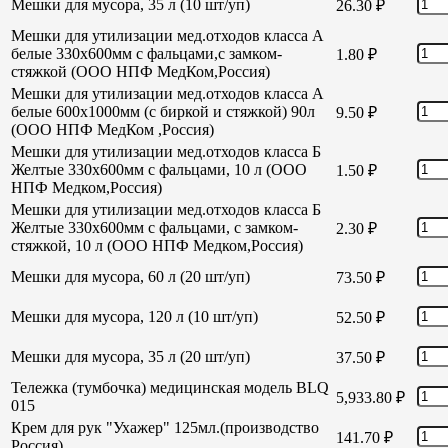
Мешки для мусора, 35 л (10 шт/уп)
26.30
₽
Мешки для утилизации мед.отходов класса А
белые 330х600мм с фальцами,с замком-
1.80
₽
стяжкой (ООО НПФ МедКом,Россия)
Мешки для утилизации мед.отходов класса А
белые 600х1000мм (с биркой и стяжкой) 90л
9.50
₽
(ООО НПФ МедКом ,Россия)
Мешки для утилизации мед.отходов класса Б
Желтые 330х600мм с фальцами, 10 л (ООО
1.50
₽
НПФ Медком,Россия)
Мешки для утилизации мед.отходов класса Б
Желтые 330х600мм с фальцами, с замком-
2.30
₽
стяжкой, 10 л (ООО НПФ Медком,Россия)
Мешки для мусора, 60 л (20 шт/уп)
73.50
₽
Мешки для мусора, 120 л (10 шт/уп)
52.50
₽
Мешки для мусора, 35 л (20 шт/уп)
37.50
₽
Тележка (тумбочка) медицинская модель BLQ
5,933.80
₽
015
Крем для рук "Ухажер" 125мл.(производство
141.70
₽
Россия)