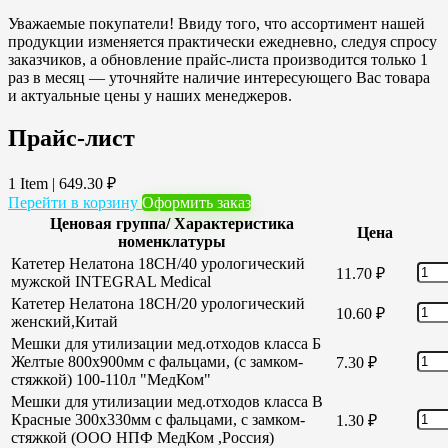
Уважаемые покупатели! Ввиду того, что ассортимент нашей
продукции изменяется практически ежедневно, следуя спросу
заказчиков, а обновление прайс-листа производится только 1
раз в месяц — уточняйте наличие интересующего Вас товара
и актуальные цены у наших менеджеров.
Прайс-лист
1 Item
|
649.30
₽
Перейти в корзину
Оформить заказ
Ценовая группа/ Характеристика
Цена
номенклатуры
Катетер Нелатона 18CH/40 урологический
11.70
₽
мужской INTEGRAL Medical
Катетер Нелатона 18CH/20 урологический
10.60
₽
женский,Китай
Мешки для утилизации мед.отходов класса Б
Желтые 800х900мм с фальцами, (с замком-
7.30
₽
стяжкой) 100-110л "МедКом"
Мешки для утилизации мед.отходов класса В
Красные 300х330мм с фальцами, с замком-
1.30
₽
стяжкой (ООО НПФ МедКом ,Россия)