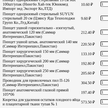
100шт/упак (Нингбо Хай-тек Юникмед
10.60
₽
Импорт энд Экспорт Ко,ЛТД)
Пинцет одноразовый стерильный SUYUN
стерильный 20 см (Цзянсу Яда Технолоджи
9.60
₽
Групп Ко.,Лтд,Китай)
Пинцет ушной горизонтально - изогнутый,
анатомический 120 мм (Саммар
212.40
₽
Интернешнл,Пакистан)
Пинцет ушной штык. анатомический 140 мм
220.50
₽
(Саммар Интернешнл,Пакистан)
Пинцет хирургический 150 мм (Саммар
133.10
₽
ИнтернешнлПакистан)
Пинцет хирургический 200 мм (Саммар
192.80
₽
Интернешенл,Пакистан)
Пинцет хирургический 250 мм (Саммар
205.60
₽
Интернешнл,Пакистан)
Проводник для проволочных пил П-126
304.50
₽
(Саммар Интернешенл,Пакистан)
Пинцет анатомический глазной прямой
197.40
₽
105*06
Кюретка для удаления остатков плодного яйца
573.50
₽
и плацентарной ткани тупая № 1