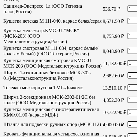
Санимед-Экспресс ,1л (ООО Гегиена
536.70
₽
плюс,Россия)
Кушетка детская М 111-040, каркас белая/серая
8,671.50
₽
Кушетка мед.смотр.КМС-01-"МСК"
(МСК-203) (ООО
8,755.90
₽
Медстальконструкция,Россия)
Кушетка смотровая М 111-034, каркас белый/
8,048.90
₽
кож.зам.белый) (ООО Техсервис,Россия)
Кушетка медицинская смотровая КМС-01
11,132.00
₽
МСК 203 (ООО Медстальконструкция,Россия)
Ширма 1-секционная без колес МСК-302-
2,682.60
₽
01(Медстальконструкция,Россия)
Тележка межкорпусная ТМГ-Диакомс
13,510.10
₽
Ширма 2-хсекционная МСК-2302-01/2С без
4,852.30
₽
колес (ООО Медтальконструкция.Россия)
Кушетка медицинская физиотерапевтическая
10,722.90
₽
КМФ.01.00 (каркас МДФ)
Штанга для подвески ручных опор (МСК-112)
4,000.00
₽
Кровать функциональная четырехсексионная
15,936.40
₽