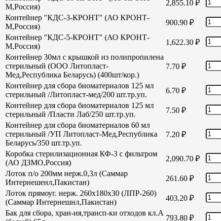
2,855.10
₽
М,Россия)
Контейнер "КДС-3-КРОНТ" (АО КРОНТ-
900.90
₽
М,Россия)
Контейнер "КДС-5-КРОНТ" (АО КРОНТ-
1,622.30
₽
М,Россия)
Контейнер 30мл с крышкой из полипропилена
стерильный (ООО Литопласт-
7.70
₽
Мед,Республика Беларусь) (400шт/кор.)
Контейнер для сбора биоматериалов 125 мл
6.70
₽
стерильный /Литопласт-мед/200 шт.тр.уп.
Контейнер для сбора биоматериалов 125 мл
7.50
₽
стерильный /Пласти Лаб/250 шт.тр.уп.
Контейнер для сбора биоматериалов 60 мл
стерильный /УП Литопласт-Мед,Республика
7.20
₽
Беларусь/350 шт.тр.уп.
Коробка стерилизационная КФ-3 с фильтром
2,090.70
₽
(АО ДЗМО,Россия)
Лоток п/о 200мм нерж.0,3л (Саммар
261.60
₽
Интернешенл,Пакистан)
Лоток прямоуг. нерж. 260х180х30 (ЛПР-260)
403.20
₽
(Саммар Интернешнл,Пакистан)
Бак для сбора, хран-ия,трансп-ки отходов кл.А
793.80
₽