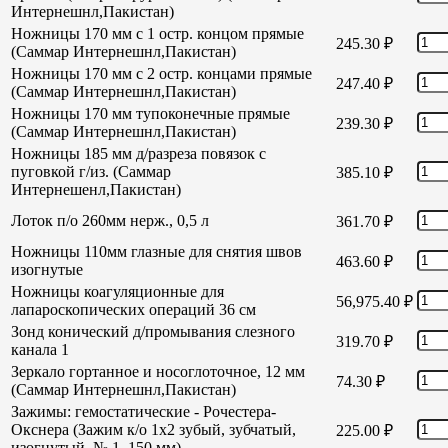
Интернешнл,Пакистан)
Ножницы 170 мм с 1 остр. концом прямые
245.30
₽
(Саммар Интернешнл,Пакистан)
Ножницы 170 мм с 2 остр. концами прямые
247.40
₽
(Саммар Интернешнл,Пакистан)
Ножницы 170 мм тупоконечные прямые
239.30
₽
(Саммар Интернешнл,Пакистан)
Ножницы 185 мм д/разреза повязок с
пуговкой г/из. (Саммар
385.10
₽
Интернешенл,Пакистан)
Лоток п/о 260мм нерж., 0,5 л
361.70
₽
Ножницы 110мм глазные для снятия швов
463.60
₽
изогнутые
Ножницы коагуляционные для
56,975.40
₽
лапароскопических операций 36 см
Зонд конический д/промывания слезного
319.70
₽
канала 1
Зеркало гортанное и носоглоточное, 12 мм
74.30
₽
(Саммар Интернешнл,Пакистан)
Зажимы: гемостатические - Рочестера-
Окснера (Зажим к/о 1х2 зубый, зубчатый,
225.00
₽
изогнутый, № 1, 150 мм)