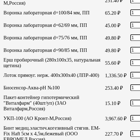
251.40
₽
М,Россия)
Воронка лабораторная d=100/84 мм, ПП
65.20
₽
Воронка лабораторная d=62/69 мм, ПП
45.00
₽
Воронка лабораторная d=75/76 мм, ПП
49.80
₽
Воронка лабораторная d=90/85 мм, ПП
49.80
₽
Ерш пробирочный (280х100х35, натуральная
55.60
₽
щетина)
Лоток прямоуг. нерж. 400х300х40 (ЛПР-400)
1,336.50
₽
Биосенсор-Аква-рН №100
253.40
₽
Пакет-контейнер гипотермический
"Виталфарм" (40шт/уп) (ЗАО
15.10
₽
Виталфарм,Россия)
УКП-100 (АО Кронт-М,Россия)
3,967.60
₽
Бинт медиц.эластич.когезивный стягив. EM-
Fix Haft 5см х 4,5м,бежевый (ООО
227.70
₽
ЕВРОМЕД,Россия)