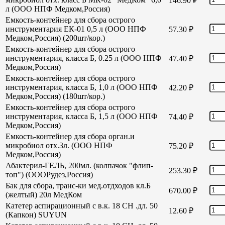
146.90
₽
л (ООО НПФ Медком,Россия)
Емкость-контейнер для сбора острого
инструментария ЕК-01 0,5 л (ООО НПФ
57.30
₽
Медком,Россия) (200шт/кор.)
Емкость-контейнер для сбора острого
инструментария, класса Б, 0.25 л (ООО НПФ
47.40
₽
Медком,Россия)
Емкость-контейнер для сбора острого
инструментария, класса Б, 1,0 л (ООО НПФ
42.20
₽
Медком,Россия) (180шт/кор.)
Емкость-контейнер для сбора острого
инструментария, класса Б, 1,5 л (ООО НПФ
74.40
₽
Медком,Россия)
Емкость-контейнер для сбора орган.и
микробиол отх.3л. (ООО НПФ
75.20
₽
Медком,Россия)
Абактерил-ГЕЛЬ, 200мл. (колпачок "флип-
253.30
₽
топ") (ОООРудез,Россия)
Бак для сбора, транс-ки мед.отдходов кл.Б
670.00
₽
(желтый) 20л МедКом
Катетер аспирационный с в.к. 18 СН .дл. 50
12.60
₽
(Капкон) SUYUN