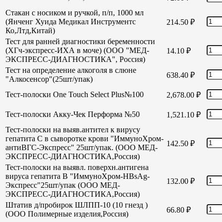
Стакан с носиком и ручкой, п/п, 1000 мл
(Янченг Хуида Медикал Инструментс
214.50
₽
Ко,Лтд,Китай)
Тест для ранней диагностики беременности
(ХГч-экспресс-ИХА в моче) (ООО "МЕД-
14.10
₽
ЭКСПРЕСС-ДИАГНОСТИКА", Россия)
Тест на определение алкоголя в слюне
638.40
₽
"Алкосенсор"(25шт/упак)
Тест-полоски One Touch Select Plus№100
2,678.00
₽
Тест-полоски Акку-Чек Перформа №50
1,521.10
₽
Тест-полоски на выяв.антител к вирусу
гепатита С в сыворотке крови "ИммуноХром-
142.50
₽
антиВГС-Экспресс" 25шт/упак. (ООО МЕД-
ЭКСПРЕСС-ДИАГНОСТИКА,Россия)
Тест-полоски на выявл. поверхн.антигена
вируса гепатита В "ИммуноХром-HBsAg-
132.00
₽
Экспресс"25шт/упак (ООО МЕД-
ЭКСПРЕСС-ДИАГНОСТИКА,Россия)
Штатив д/пробирок ШЛПП-10 (10 гнезд )
66.80
₽
(ООО Полимерные изделия,Россия)