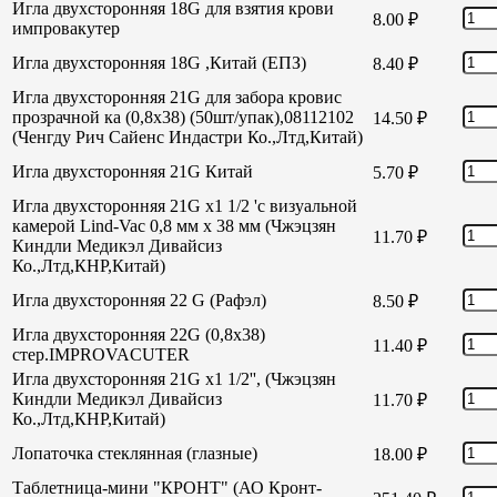
Игла двухсторонняя 18G для взятия крови
8.00
₽
импровакутер
Игла двухсторонняя 18G ,Китай (ЕПЗ)
8.40
₽
Игла двухсторонняя 21G для забора кровис
прозрачной ка (0,8х38) (50шт/упак),08112102
14.50
₽
(Ченгду Рич Сайенс Индастри Ко.,Лтд,Китай)
Игла двухсторонняя 21G Китай
5.70
₽
Игла двухсторонняя 21G х1 1/2 'с визуальной
камерой Lind-Vac 0,8 мм х 38 мм (Чжэцзян
11.70
₽
Киндли Медикэл Дивайсиз
Ко.,Лтд,КНР,Китай)
Игла двухсторонняя 22 G (Рафэл)
8.50
₽
Игла двухсторонняя 22G (0,8х38)
11.40
₽
стер.IMPROVACUTER
Игла двухсторонняя 21G х1 1/2'', (Чжэцзян
Киндли Медикэл Дивайсиз
11.70
₽
Ко.,Лтд,КНР,Китай)
Лопаточка стеклянная (глазные)
18.00
₽
Таблетница-мини "КРОНТ" (АО Кронт-