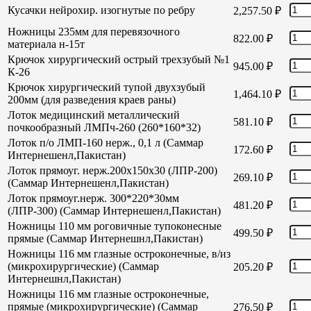
Кусачки нейрохир. изогнутые по ребру
2,257.50
₽
Ножницы 235мм для перевязочного
822.00
₽
материала н-15т
Крючок хирургический острый трехзубый №1
945.00
₽
К-26
Крючок хирургический тупой двухзубый
1,464.10
₽
200мм (для разведения краев раны)
Лоток медицинский металлический
581.10
₽
почкообразный ЛМПч-260 (260*160*32)
Лоток п/о ЛМП-160 нерж., 0,1 л (Саммар
172.60
₽
Интернешенл,Пакистан)
Лоток прямоуг. нерж.200х150х30 (ЛПР-200)
269.10
₽
(Саммар Интернешенл,Пакистан)
Лоток прямоуг.нерж. 300*220*30мм
481.20
₽
(ЛПР-300) (Саммар Интернешенл,Пакистан)
Ножницы 110 мм роговичные тупоконесные
499.50
₽
прямые (Саммар Интернешнл,Пакистан)
Ножницы 116 мм глазные остроконечные, в/из
(микрохирургические) (Саммар
205.20
₽
Интернешнл,Пакистан)
Ножницы 116 мм глазные остроконечные,
прямые (микрохирургические) (Саммар
276.50
₽