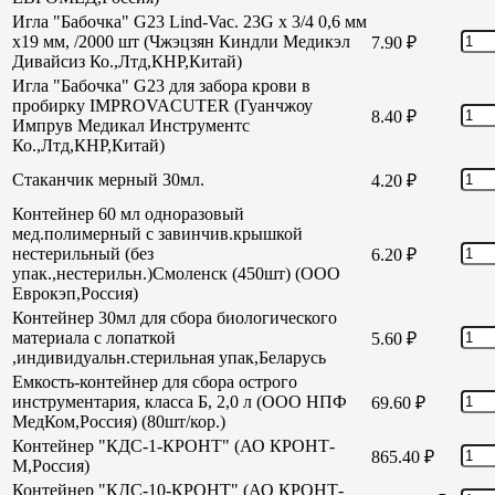
Игла "Бабочка" G23 Lind-Vac. 23G х 3/4 0,6 мм
х19 мм, /2000 шт (Чжэцзян Киндли Медикэл
7.90
₽
Дивайсиз Ко.,Лтд,КНР,Китай)
Игла "Бабочка" G23 для забора крови в
пробирку IMPROVACUTER (Гуанчжоу
8.40
₽
Импрув Медикал Инструментс
Ко.,Лтд,КНР,Китай)
Стаканчик мерный 30мл.
4.20
₽
Контейнер 60 мл одноразовый
мед.полимерный с завинчив.крышкой
нестерильный (без
6.20
₽
упак.,нестерильн.)Смоленск (450шт) (ООО
Еврокэп,Россия)
Контейнер 30мл для сбора биологического
материала с лопаткой
5.60
₽
,индивидуальн.стерильная упак,Беларусь
Емкость-контейнер для сбора острого
инструментария, класса Б, 2,0 л (ООО НПФ
69.60
₽
МедКом,Россия) (80шт/кор.)
Контейнер "КДС-1-КРОНТ" (АО КРОНТ-
865.40
₽
М,Россия)
Контейнер "КДС-10-КРОНТ" (АО КРОНТ-