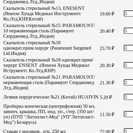
Сюрджимед Лтд.,Индия)
Скальпель стерильный №13, ENESENT
(Яньчэн Хуида Медикал Инструментс
19.60
₽
Ко,Лтд,КНР,Китай)
Скальпель стерильный №15 /PARAMOUNT/
10 нержавеющая сталь (Парамаунт
20.40
₽
Сюрджимед Лтд.,Индия)
Скальпель стерильный №18
однократ.прим.хирург (Paramount Surgimed
23.70
₽
Ltd.Индия)
Скальпель стерильный №18 однократ.прим/
хирург ENSENT .(Яньчэн Хуида Медикал
20.30
₽
Иструментс Ко.Лтд,КНР)
Скальпель стерильный №21 /PARAMOUNT/
нержавеющая сталь (Парамаунт Сюрджимед
21.30
₽
Лтд.,Индия)
Лезвия хирургические №21 (Китай) HUAIYIN
5.20
₽
Пробирка коническая (центрифужная) 50 мл,
завинч. крышка, ПП, инд. уп., стер. (350 шт/
11.50
₽
уп) (ПУП "Литопласт-Мед" (УП"Литопласт-
Мед") Беларусь)
Стакан с носиком , п/п, 250 мл
72.00
₽