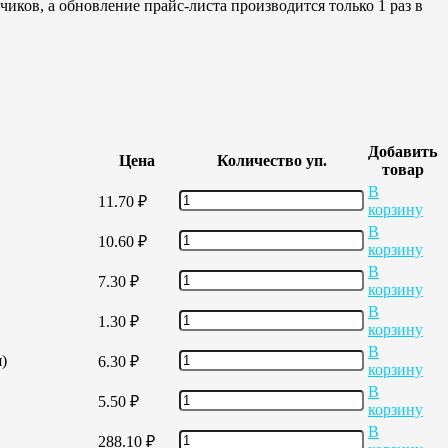
иков, а обновление прайс-листа производится только 1 раз в
Добавить
Цена
Количество уп.
товар
В
11.70
₽
корзину
В
10.60
₽
корзину
В
7.30
₽
корзину
В
1.30
₽
корзину
В
)
6.30
₽
корзину
В
5.50
₽
корзину
В
288.10
₽