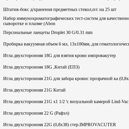
Штатив-бокс д/хранения предметных стекол,п/с на 25 шт
Набор иммунохроматографических тест-систем для качественн
сыворотке и плазме (Abon
Персональные ланцеты Droplet 30 G/0.31 mm
Пробирка вакуумная объем 6 мл, 13х100мм, для гематологи
Игла двухсторонняя 18G для взятия крови импровакутер
Игла двухсторонняя 18G ,Китай (ЕПЗ)
Игла двухсторонняя 21G для забора кровис прозрачной ка (0,8
Игла двухсторонняя 21G Китай
Игла двухсторонняя 21G х1 1/2 'с визуальной камерой Lind-V
Игла двухсторонняя 22 G (Рафэл)
Игла двухсторонняя 22G (0,8х38) стер.IMPROVACUTER