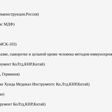
ьконструкция.Россия)
кас МДФ)
(МСК-103)
плазме, сыворотке и цельной крови человека методом иммунохро
румент КоЛтд,КНР,Китай)
, Германия)
эн Хуида Медикал Инструментс Ко,Лтд,КНР,Китай)
ан)
румент КоЛтд,КНР,Китай)