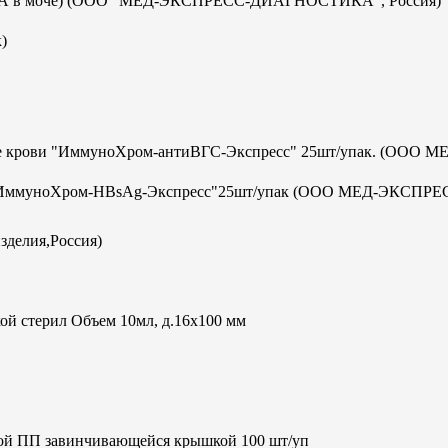
с-ИХА в моче) (ООО "МЕД-ЭКСПРЕСС-ДИАГНОСТИКА", Россия)
)
отке крови "ИммуноХром-антиВГС-Экспресс" 25шт/упак. (ООО М
а В "ИммуноХром-HBsAg-Экспресс"25шт/упак (ООО МЕД-ЭКСПРЕ
зделия,Россия)
ой стерил Объем 10мл, д.16х100 мм
кой ПП завинчивающейся крышкой 100 шт/уп