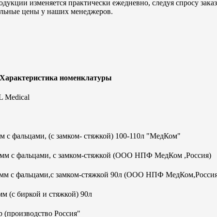
дукции изменяется практически ежедневно, следуя спросу заказч
альные цены у наших менеджеров.
 Характеристика номенклатуры
 Medical
 с фальцами, (с замком- стяжкой) 100-110л "МедКом"
0мм с фальцами, с замком-стяжкой (ООО НПФ МедКом ,Россия)
0мм с фальцами,с замком-стяжкой 90л (ООО НПФ МедКом,Россия
м (с биркой и стяжкой) 90л
 (производство Россия"