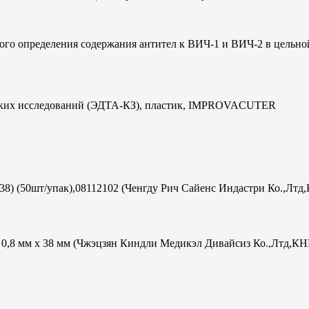
ого определения содержания антител к ВИЧ-1 и ВИЧ-2 в цельно
ческих исследований (ЭДТА-КЗ), пластик, IMPROVACUTER
х38) (50шт/упак),08112102 (Ченгду Рич Сайенс Индастри Ко.,Лтд
ac 0,8 мм х 38 мм (Чжэцзян Киндли Медикэл Дивайсиз Ко.,Лтд,КН