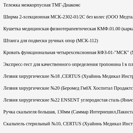
Тележка межкорпусная ТМГ-Диакомс
Ширма 2-хсекционная МСК-2302-01/2С без колес (ООО Медтал
Кушетка медицинская физиотерапевтическая КМФ.01.00 (кар
Штанга для подвески ручных опор (МСК-112)
Кровать функциональная четырехсексионная КФЗ-01-"МСК" 
Экспресс-тест для качественного определения тропонина I в 
Лезвия хирургические №18 ,CERTUS (Хуайинь Медикал Инст
Лезвия хирургические №20 (Беромед ГмбХ Хоспитал Продактс
Лезвия хирургические №22 ENSENT углеродистая сталь (Яньч
Ручка скальпеля большая, 130мм (Саммар Интернешнл,Пакист
Скальпель стерильный №10, CERTUS (Хуайинь Медикал Инст