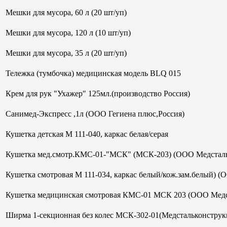
Мешки для мусора, 60 л (20 шт/уп)
Мешки для мусора, 120 л (10 шт/уп)
Мешки для мусора, 35 л (20 шт/уп)
Тележка (тумбочка) медицинская модель BLQ 015
Крем для рук "Ухажер" 125мл.(производство Россия)
Санимед-Экспресс ,1л (ООО Гегиена плюс,Россия)
Кушетка детская М 111-040, каркас белая/серая
Кушетка мед.смотр.КМС-01-"МСК" (МСК-203) (ООО Медсталь
Кушетка смотровая М 111-034, каркас белый/кож.зам.белый) (
Кушетка медицинская смотровая КМС-01 МСК 203 (ООО Медс
Ширма 1-секционная без колес МСК-302-01(Медстальконструк