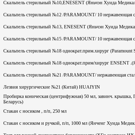
Скальпель стерильный №10,ENESENT (Яньчэн Хуида Медикал
Скальпель стерильный №12 /PARAMOUNT/ 10 нержавеющая ст
Скальпель стерильный №13, ENESENT (Яньчэн Хуида Медика
Скальпель стерильный №15 /PARAMOUNT/ 10 нержавеющая ст
Скальпель стерильный №18 однократ.прим.хирург (Paramount 
Скальпель стерильный №18 однократ.прим/хирург ENSENT .(
Скальпель стерильный №21 /PARAMOUNT/ нержавеющая стал
Лезвия хирургические №21 (Китай) HUAIYIN
Пробирка коническая (центрифужная) 50 мл, завинч. крышка, 
Беларусь)
Стакан с носиком , п/п, 250 мл
Стакан с носиком и ручкой, п/п, 1000 мл (Янченг Хуида Меди