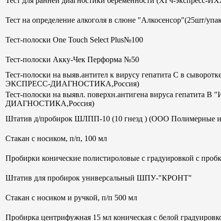
Тест для ранней диагностики беременности (ХГч-экспрес
Тест на определение алкоголя в слюне "Алкосенсор"(25шт/упак
Тест-полоски One Touch Select Plus№100
Тест-полоски Акку-Чек Перформа №50
Тест-полоски на выяв.антител к вирусу гепатита С в сывор
ЭКСПРЕСС-ДИАГНОСТИКА,Россия)
Тест-полоски на выявл. поверхн.антигена вируса гепатит
ДИАГНОСТИКА,Россия)
Штатив д/пробирок ШЛПП-10 (10 гнезд ) (ООО Полимерные и
Стакан с носиком, п/п, 100 мл
Пробирки конические полистироловые с градуировкой с пробк
Штатив для пробирок универсальный ШПУ-"КРОНТ"
Стакан с носиком и ручкой, п/п 500 мл
Пробирка центрифужная 15 мл коническая с белой градуиров