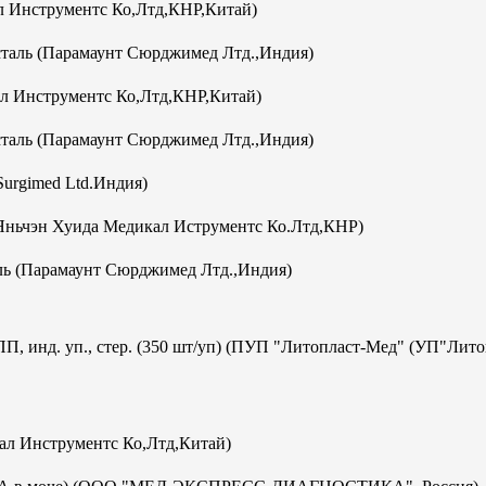
 Инструментс Ко,Лтд,КНР,Китай)
аль (Парамаунт Сюрджимед Лтд.,Индия)
л Инструментс Ко,Лтд,КНР,Китай)
аль (Парамаунт Сюрджимед Лтд.,Индия)
Surgimed Ltd.Индия)
Яньчэн Хуида Медикал Иструментс Ко.Лтд,КНР)
ь (Парамаунт Сюрджимед Лтд.,Индия)
ПП, инд. уп., стер. (350 шт/уп) (ПУП "Литопласт-Мед" (УП"Лит
кал Инструментс Ко,Лтд,Китай)