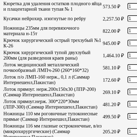
Кюретка для удаления остатков плодного яйца
573.50
₽
и плацентарной ткани тупая № 1
Кусачки нейрохир. изогнутые по ребру
2,257.50
₽
Ножницы 235мм для перевязочного
822.00
₽
материала н-15т
Крючок хирургический острый трехзубый №1
945.00
₽
К-26
Крючок хирургический тупой двухзубый
1,464.10
₽
200мм (для разведения краев раны)
Лоток медицинский металлический
581.10
₽
почкообразный ЛМПч-260 (260*160*32)
Лоток п/о ЛМП-160 нерж., 0,1 л (Саммар
172.60
₽
Интернешенл,Пакистан)
Лоток прямоуг. нерж.200х150х30 (ЛПР-200)
269.10
₽
(Саммар Интернешенл,Пакистан)
Лоток прямоуг.нерж. 300*220*30мм
481.20
₽
(ЛПР-300) (Саммар Интернешенл,Пакистан)
Ножницы 110 мм роговичные тупоконесные
499.50
₽
прямые (Саммар Интернешнл,Пакистан)
Ножницы 116 мм глазные остроконечные, в/из
(микрохирургические) (Саммар
205.20
₽
Интернешнл,Пакистан)