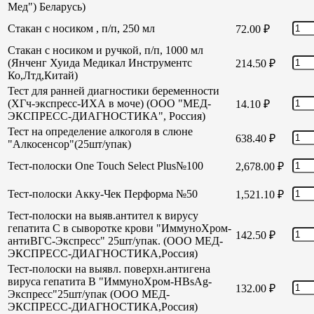
Мед") Беларусь)
Стакан с носиком , п/п, 250 мл
72.00
₽
Стакан с носиком и ручкой, п/п, 1000 мл
(Янченг Хуида Медикал Инструментс
214.50
₽
Ко,Лтд,Китай)
Тест для ранней диагностики беременности
(ХГч-экспресс-ИХА в моче) (ООО "МЕД-
14.10
₽
ЭКСПРЕСС-ДИАГНОСТИКА", Россия)
Тест на определение алкоголя в слюне
638.40
₽
"Алкосенсор"(25шт/упак)
Тест-полоски One Touch Select Plus№100
2,678.00
₽
Тест-полоски Акку-Чек Перформа №50
1,521.10
₽
Тест-полоски на выяв.антител к вирусу
гепатита С в сыворотке крови "ИммуноХром-
142.50
₽
антиВГС-Экспресс" 25шт/упак. (ООО МЕД-
ЭКСПРЕСС-ДИАГНОСТИКА,Россия)
Тест-полоски на выявл. поверхн.антигена
вируса гепатита В "ИммуноХром-HBsAg-
132.00
₽
Экспресс"25шт/упак (ООО МЕД-
ЭКСПРЕСС-ДИАГНОСТИКА,Россия)