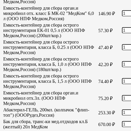
Медком,Россия)
Емкость-контейнер для сбора орган.и
микробиол отх. класс Б МК-02 "МедКом" 6,0
146.90
₽
л (ООО НПФ Медком,Россия)
Емкость-контейнер для сбора острого
инструментария ЕК-01 0,5 л (ООО НПФ
57.30
₽
Медком,Россия) (200шт/кор.)
Емкость-контейнер для сбора острого
инструментария, класса Б, 0.25 л (ООО НПФ
47.40
₽
Медком,Россия)
Емкость-контейнер для сбора острого
инструментария, класса Б, 1,0 л (ООО НПФ
42.20
₽
Медком,Россия) (180шт/кор.)
Емкость-контейнер для сбора острого
инструментария, класса Б, 1,5 л (ООО НПФ
74.40
₽
Медком,Россия)
Емкость-контейнер для сбора орган.и
микробиол отх.3л. (ООО НПФ
75.20
₽
Медком,Россия)
Абактерил-ГЕЛЬ, 200мл. (колпачок "флип-
253.30
₽
топ") (ОООРудез,Россия)
Бак для сбора, транс-ки мед.отдходов кл.Б
670.00
₽
(желтый) 20л МедКом