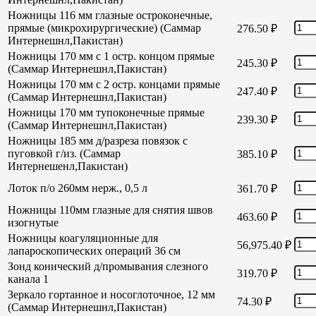
Ножницы 116 мм глазные остроконечные,
прямые (микрохирургические) (Саммар
276.50
₽
Интернешнл,Пакистан)
Ножницы 170 мм с 1 остр. концом прямые
245.30
₽
(Саммар Интернешнл,Пакистан)
Ножницы 170 мм с 2 остр. концами прямые
247.40
₽
(Саммар Интернешнл,Пакистан)
Ножницы 170 мм тупоконечные прямые
239.30
₽
(Саммар Интернешнл,Пакистан)
Ножницы 185 мм д/разреза повязок с
пуговкой г/из. (Саммар
385.10
₽
Интернешенл,Пакистан)
Лоток п/о 260мм нерж., 0,5 л
361.70
₽
Ножницы 110мм глазные для снятия швов
463.60
₽
изогнутые
Ножницы коагуляционные для
56,975.40
₽
лапароскопических операций 36 см
Зонд конический д/промывания слезного
319.70
₽
канала 1
Зеркало гортанное и носоглоточное, 12 мм
74.30
₽
(Саммар Интернешнл,Пакистан)