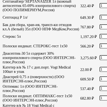
Септанайзер/ SEPTANAIZER 1л (кожный
антисептик 65-69% изопропилового спирта)
322.40
₽
(ООО ПОЛИМЕРИУМ,Россия)
Септоцид Р 1л/
649.30
₽
Бак для сбора, хран-ия, трансп-ки отходов
767.80
₽
кл.А (белый) 35л (ООО НПФ МедКом,Россия)
Стерокс 5л
1,197.20
₽
Полоски индикат. СТЕРОКС-тест 1х50
566.20
₽
Диасептик-30 5л содержет 30%
изопропилового спирта (ООО ИНТЕРСЭН-
3,275.60
₽
плюс,Россия)
Катетер в/в № 17 с доп.порт. Vogt Medical
22.00
₽
100шт в упак
Диаспрей 0,75 л (поверхности) (ООО
609.50
₽
ИНТЕРСЭН-плюс,Россия)
Оптимакс 1л (ООО ИНТЕРСЭН-
537.40
₽
плюс,Россия)
Полоски индикат. ОПТИМАКС-тест 1х50
682.80
₽
(ООО ИНТЕРСЭН-плюс,Россия)
Катетер в/в № 18 Vogt Medical с