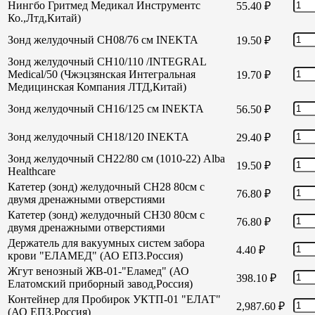
Нингбо Гритмед Медикал Инструментс
55.40
₽
Ко.,Лтд,Китай)
Зонд желудочный СН08/76 см INEKTA
19.50
₽
Зонд желудочный СН10/110 /INTEGRAL
Medical/50 (Чжэцзянская Интегральная
19.70
₽
Медицинская Компания ЛТД,Китай)
Зонд желудочный СН16/125 см INEKTA
56.50
₽
Зонд желудочный СН18/120 INEKTA
29.40
₽
Зонд желудочный СН22/80 см (1010-22) Alba
19.50
₽
Healthcare
Катетер (зонд) желудочный СН28 80см с
76.80
₽
двумя дренажными отверстиями
Катетер (зонд) желудочный СН30 80см с
76.80
₽
двумя дренажными отверстиями
Держатель для вакуумных систем забора
4.40
₽
крови "ЕЛАМЕД" (АО ЕПЗ.Россия)
Жгут венозный ЖВ-01-"Еламед" (АО
398.10
₽
Елатомский приборный завод,Россия)
Контейнер для Пробирок УКТП-01 "ЕЛАТ"
2,987.60
₽
(АО ЕПЗ,Россия)