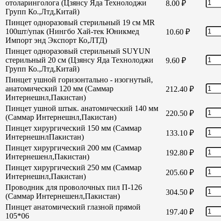
отоларинголога (Цзянсу Яда Технолоджи
8.00
₽
Групп Ко.,Лтд,Китай)
Пинцет одноразовый стерильный 19 см MR
100шт/упак (Нингбо Хай-тек Юникмед
10.60
₽
Импорт энд Экспорт Ко,ЛТД)
Пинцет одноразовый стерильный SUYUN
стерильный 20 см (Цзянсу Яда Технолоджи
9.60
₽
Групп Ко.,Лтд,Китай)
Пинцет ушной горизонтально - изогнутый,
анатомический 120 мм (Саммар
212.40
₽
Интернешнл,Пакистан)
Пинцет ушной штык. анатомический 140 мм
220.50
₽
(Саммар Интернешнл,Пакистан)
Пинцет хирургический 150 мм (Саммар
133.10
₽
ИнтернешнлПакистан)
Пинцет хирургический 200 мм (Саммар
192.80
₽
Интернешенл,Пакистан)
Пинцет хирургический 250 мм (Саммар
205.60
₽
Интернешнл,Пакистан)
Проводник для проволочных пил П-126
304.50
₽
(Саммар Интернешенл,Пакистан)
Пинцет анатомический глазной прямой
197.40
₽
105*06