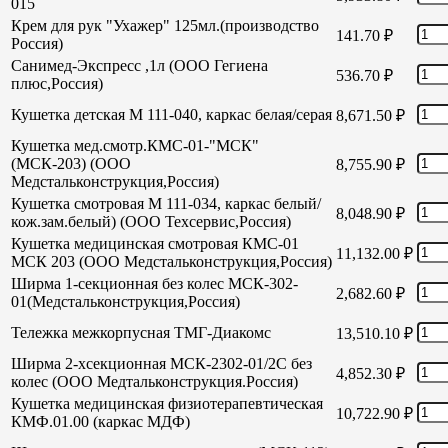
015
Крем для рук "Ухажер" 125мл.(производство
141.70
₽
Россия)
Санимед-Экспресс ,1л (ООО Гегиена
536.70
₽
плюс,Россия)
Кушетка детская М 111-040, каркас белая/серая
8,671.50
₽
Кушетка мед.смотр.КМС-01-"МСК"
(МСК-203) (ООО
8,755.90
₽
Медстальконструкция,Россия)
Кушетка смотровая М 111-034, каркас белый/
8,048.90
₽
кож.зам.белый) (ООО Техсервис,Россия)
Кушетка медицинская смотровая КМС-01
11,132.00
₽
МСК 203 (ООО Медстальконструкция,Россия)
Ширма 1-секционная без колес МСК-302-
2,682.60
₽
01(Медстальконструкция,Россия)
Тележка межкорпусная ТМГ-Диакомс
13,510.10
₽
Ширма 2-хсекционная МСК-2302-01/2С без
4,852.30
₽
колес (ООО Медтальконструкция.Россия)
Кушетка медицинская физиотерапевтическая
10,722.90
₽
КМФ.01.00 (каркас МДФ)