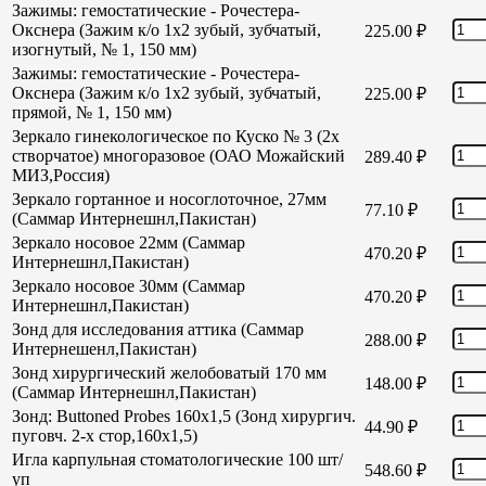
Зажимы: гемостатические - Рочестера-
Окснера (Зажим к/о 1х2 зубый, зубчатый,
225.00
₽
изогнутый, № 1, 150 мм)
Зажимы: гемостатические - Рочестера-
Окснера (Зажим к/о 1х2 зубый, зубчатый,
225.00
₽
прямой, № 1, 150 мм)
Зеркало гинекологическое по Куско № 3 (2х
створчатое) многоразовое (ОАО Можайский
289.40
₽
МИЗ,Россия)
Зеркало гортанное и носоглоточное, 27мм
77.10
₽
(Саммар Интернешнл,Пакистан)
Зеркало носовое 22мм (Саммар
470.20
₽
Интернешнл,Пакистан)
Зеркало носовое 30мм (Саммар
470.20
₽
Интернешнл,Пакистан)
Зонд для исследования аттика (Саммар
288.00
₽
Интернешенл,Пакистан)
Зонд хирургический желобоватый 170 мм
148.00
₽
(Саммар Интернешнл,Пакистан)
Зонд: Buttoned Probes 160х1,5 (Зонд хирургич.
44.90
₽
пуговч. 2-х стор,160х1,5)
Игла карпульная стоматологические 100 шт/
548.60
₽
уп