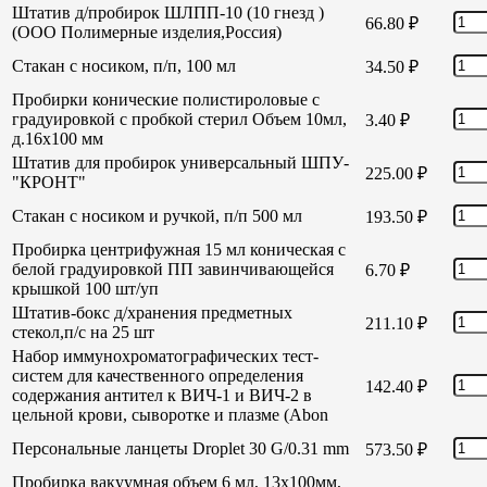
Штатив д/пробирок ШЛПП-10 (10 гнезд )
66.80
₽
(ООО Полимерные изделия,Россия)
Стакан с носиком, п/п, 100 мл
34.50
₽
Пробирки конические полистироловые с
градуировкой с пробкой стерил Объем 10мл,
3.40
₽
д.16х100 мм
Штатив для пробирок универсальный ШПУ-
225.00
₽
"КРОНТ"
Стакан с носиком и ручкой, п/п 500 мл
193.50
₽
Пробирка центрифужная 15 мл коническая с
белой градуировкой ПП завинчивающейся
6.70
₽
крышкой 100 шт/уп
Штатив-бокс д/хранения предметных
211.10
₽
стекол,п/с на 25 шт
Набор иммунохроматографических тест-
систем для качественного определения
142.40
₽
содержания антител к ВИЧ-1 и ВИЧ-2 в
цельной крови, сыворотке и плазме (Abon
Персональные ланцеты Droplet 30 G/0.31 mm
573.50
₽
Пробирка вакуумная объем 6 мл, 13х100мм,