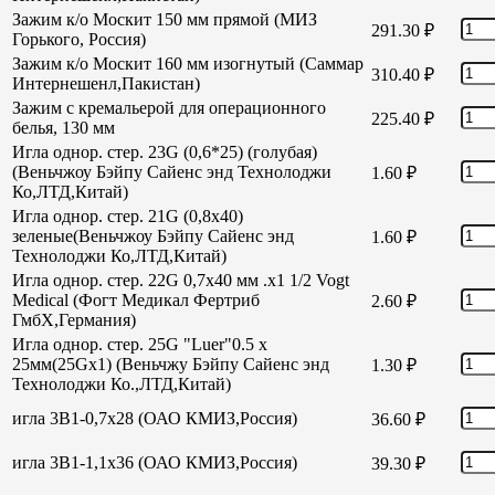
Зажим к/о Москит 150 мм прямой (МИЗ
291.30
₽
Горького, Россия)
Зажим к/о Москит 160 мм изогнутый (Саммар
310.40
₽
Интернешенл,Пакистан)
Зажим с кремальерой для операционного
225.40
₽
белья, 130 мм
Игла однор. стер. 23G (0,6*25) (голубая)
(Веньчжоу Бэйпу Сайенс энд Технолоджи
1.60
₽
Ко,ЛТД,Китай)
Игла однор. стер. 21G (0,8х40)
зеленые(Веньчжоу Бэйпу Сайенс энд
1.60
₽
Технолоджи Ко,ЛТД,Китай)
Игла однор. стер. 22G 0,7х40 мм .х1 1/2 Vogt
Medical (Фогт Медикал Фертриб
2.60
₽
ГмбХ,Германия)
Игла однор. стер. 25G "Luer"0.5 х
25мм(25Gх1) (Веньчжу Бэйпу Сайенс энд
1.30
₽
Технолоджи Ко.,ЛТД,Китай)
игла 3В1-0,7х28 (ОАО КМИЗ,Россия)
36.60
₽
игла 3В1-1,1х36 (ОАО КМИЗ,Россия)
39.30
₽