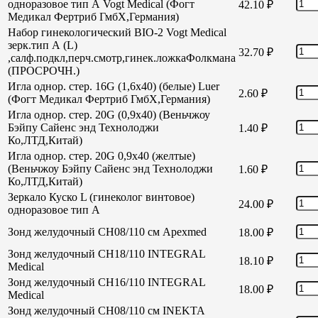
одноразовое тип А Vogt Medical (Фогт
42.10
₽
Медикал Фертриб ГмбХ,Германия)
Набор гинекологический BIO-2 Vogt Medical
зерк.тип А (L)
32.70
₽
,салф.подкл,перч.смотр,гинек.ложкаФолкмана
(ПРОСРОЧН.)
Игла однор. стер. 16G (1,6х40) (белые) Luer
2.60
₽
(Фогт Медикал Фертриб ГмбХ,Германия)
Игла однор. стер. 20G (0,9х40) (Веньчжоу
Бэйпу Сайенс энд Технолоджи
1.40
₽
Ко,ЛТД,Китай)
Игла однор. стер. 20G 0,9х40 (желтые)
(Веньчжоу Бэйпу Сайенс энд Технолоджи
1.60
₽
Ко,ЛТД,Китай)
Зеркало Куско L (гинеколог винтовое)
24.00
₽
одноразовое тип А
Зонд желудочный СН08/110 см Apexmed
18.00
₽
Зонд желудочный СН18/110 INTEGRAL
18.10
₽
Medical
Зонд желудочный СН16/110 INTEGRAL
18.00
₽
Medical
Зонд желудочный СН08/110 см INEKTA