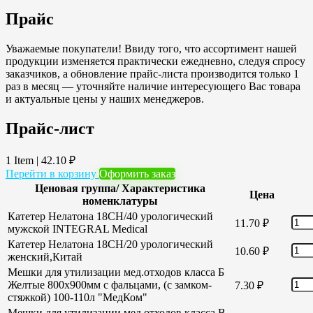
Прайс
Уважаемые покупатели! Ввиду того, что ассортимент нашей
продукции изменяется практически ежедневно, следуя спросу
заказчиков, а обновление прайс-листа производится только 1
раз в месяц — уточняйте наличие интересующего Вас товара
и актуальные цены у наших менеджеров.
Прайс-лист
1 Item
|
42.10
₽
Перейти в корзину
Оформить заказ
Ценовая группа/ Характеристика
Цена
номенклатуры
Катетер Нелатона 18CH/40 урологический
11.70
₽
мужской INTEGRAL Medical
Катетер Нелатона 18CH/20 урологический
10.60
₽
женский,Китай
Мешки для утилизации мед.отходов класса Б
Желтые 800х900мм с фальцами, (с замком-
7.30
₽
стяжкой) 100-110л "МедКом"
Мешки для утилизации мед.отходов класса В