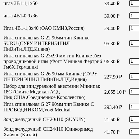
игла 3В1-1,1х50
39.40
₽
игла 4В1-0,9х36
39.00
₽
Игла 4В1-1,3х40 (ОАО КМИЗ,Россия)
29.40
₽
Игла спинальная G 22 90мм тип Квинке
SURU (СУРУ ИНТЕРНЭШНЛ
95.30
₽
ПиВиТи.ЛТД,Индия)
Игла спинальная G 23х90 мм тип Квинке ,без
проводниковой иглы (Фогт Медикал Фертриб
96.30
₽
ГмбХ,Германия)
Игла спинальная G 26 90 мм Квинке (СУРУ
227.90
₽
ИНТЕРНЭШНЛ ПиВиТи.ЛТД,Индия)
Набор для эпидуральной анестезии Минипак
18G (Смитс Медикал АСД
2,055.10
₽
Инк,США,Соединенное Королевство)
Игла спинальная G 27 90мм тип Квинке С
293.40
₽
ПРОВОДНИКОМ,Vogt Medical
Зонд желудочный СН20/110 (SUYUN)
21.50
₽
Зонд желудочный СН24/110 Юникорнмед
41.70
₽
Хайянь (Китай)