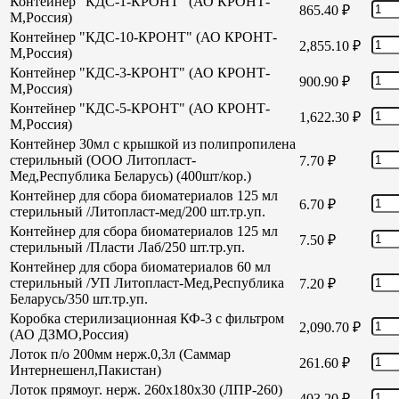
Контейнер "КДС-1-КРОНТ" (АО КРОНТ-
865.40
₽
М,Россия)
Контейнер "КДС-10-КРОНТ" (АО КРОНТ-
2,855.10
₽
М,Россия)
Контейнер "КДС-3-КРОНТ" (АО КРОНТ-
900.90
₽
М,Россия)
Контейнер "КДС-5-КРОНТ" (АО КРОНТ-
1,622.30
₽
М,Россия)
Контейнер 30мл с крышкой из полипропилена
стерильный (ООО Литопласт-
7.70
₽
Мед,Республика Беларусь) (400шт/кор.)
Контейнер для сбора биоматериалов 125 мл
6.70
₽
стерильный /Литопласт-мед/200 шт.тр.уп.
Контейнер для сбора биоматериалов 125 мл
7.50
₽
стерильный /Пласти Лаб/250 шт.тр.уп.
Контейнер для сбора биоматериалов 60 мл
стерильный /УП Литопласт-Мед,Республика
7.20
₽
Беларусь/350 шт.тр.уп.
Коробка стерилизационная КФ-3 с фильтром
2,090.70
₽
(АО ДЗМО,Россия)
Лоток п/о 200мм нерж.0,3л (Саммар
261.60
₽
Интернешенл,Пакистан)
Лоток прямоуг. нерж. 260х180х30 (ЛПР-260)
403.20
₽