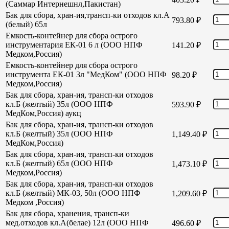
(Саммар Интернешнл,Пакистан)
Бак для сбора, хран-ия,трансп-ки отходов кл.А
793.80
₽
(белый) 65л
Емкость-контейнер для сбора острого
инструментария ЕК-01 6 л (ООО НПФ
141.20
₽
Медком,Россия)
Емкость-контейнер для сбора острого
инструмента ЕК-01 3л "МедКом" (ООО НПФ
98.20
₽
Медком,Россия)
Бак для сбора, хран-ия, трансп-ки отходов
кл.Б (желтый) 35л (ООО НПФ
593.90
₽
МедКом,Россия) аукц
Бак для сбора, хран-ия, трансп-ки отходов
кл.Б (желтый) 35л (ООО НПФ
1,149.40
₽
МедКом,Россия)
Бак для сбора, хран-ия, трансп-ки отходов
кл.Б (желтый) 65л (ООО НПФ
1,473.10
₽
Медком,Россия)
Бак для сбора, хран-ия, трансп-ки отходов
кл.Б (желтый) МК-03, 50л (ООО НПФ
1,209.60
₽
Медком ,Россия)
Бак для сбора, хранения, трансп-ки
мед.отходов кл.А(белае) 12л (ООО НПФ
496.60
₽