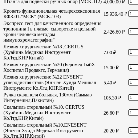
Штанга для подвески ручных опор (МСК-112)
4,000.00
₽
Кровать функциональная четырехсексионная
15,936.40
₽
КФЗ-01-"МСК" (МСК-103)
Экспресс-тест для качественного определения
тропонина I в плазме, сыворотке и цельной
2,426.60
₽
крови человека методом
иммунохроматографии"
Лезвия хирургические №18 ,CERTUS
(Хуайинь Медикал Инструмент
7.00
₽
КоЛтд,КНР,Китай)
Лезвия хирургические №20 (Беромед ГмбХ
15.00
₽
Хоспитал Продактс, Германия)
Лезвия хирургические №22 ENSENT
углеродистая сталь (Яньчэн Хуида Медикал
5.40
₽
Инструментс Ко,Лтд,КНР,Китай)
Ручка скальпеля большая, 130мм (Саммар
105.30
₽
Интернешнл,Пакистан)
Скальпель стерильный №10, CERTUS
(Хуайинь Медикал Инструмент
26.60
₽
КоЛтд,КНР,Китай)
Скальпель стерильный №10,ENESENT
(Яньчэн Хуида Медикал Инструментс
20.20
₽
Ко,Лтд,КНР,Китай)