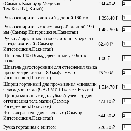
(Сямынь Компауэр Медикал
284.40
₽
Тек.Ко.ЛТД,.Китай)
Роторасширитель детский ,длиной 160 мм
1,398.40
₽
Роторасширитель с кремальерой, длиной 190
1,482.50
₽
мм (Саммар Интернешенл,Пакистан)
Ручка д/гортанных и носоглоточных зеркал и
ватодержателей (Саммар
62.40
₽
Интернешенл,Пакистан)
Шпатель 140х16мм,деревянный ,100шт в
1.00
₽
пачке
Шпатель двухсторонний для оттеснения языка
при осмотре глотки 180 мм(Саммар
75.30
₽
Интернешнл,Пакистан)
Шприц гортанный для промывания миндалин
1,514.70
₽
с насадкой 5 см3 (ОАО МИЗ-Ворсма,Россия)
Щипцы маточные однозубые (пулевые), для
оттягивания тела матки (Саммар
473.10
₽
Интернешнл,Пакистан)
Языкодержатель для взрослых (Саммар
644.30
₽
Интернешенл,Пакистан)
Ручка гортанная с винтом
226.20
₽