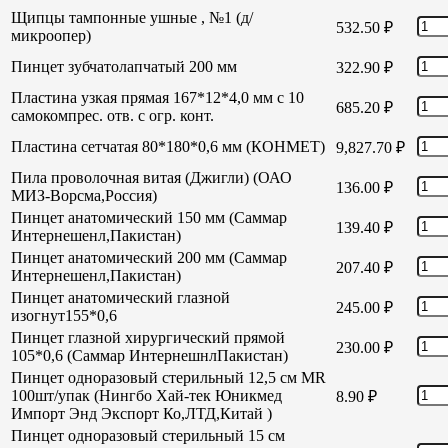
Щипцы тампонные ушные , №1 (д/
532.50
₽
микроопер)
Пинцет зубчатолапчатый 200 мм
322.90
₽
Пластина узкая прямая 167*12*4,0 мм с 10
685.20
₽
самокомпрес. отв. с огр. конт.
Пластина сетчатая 80*180*0,6 мм (КОНМЕТ)
9,827.70
₽
Пила проволочная витая (Джигли) (ОАО
136.00
₽
МИЗ-Ворсма,Россия)
Пинцет анатомический 150 мм (Саммар
139.40
₽
Интернешенл,Пакистан)
Пинцет анатомический 200 мм (Саммар
207.40
₽
Интернешенл,Пакистан)
Пинцет анатомический глазной
245.00
₽
изогнут155*0,6
Пинцет глазной хирургический прямой
230.00
₽
105*0,6 (Саммар ИнтернешнлПакистан)
Пинцет одноразовый стерильный 12,5 см MR
100шт/упак (Нингбо Хай-тек Юникмед
8.90
₽
Импорт Энд Экспорт Ко,ЛТД,Китай )
Пинцет одноразовый стерильный 15 см