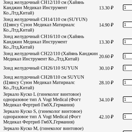
Зонд желудочный CH12/110 см (Хайянь
Канджин Медикал Инструмент
13.30
₽
Ко.,Лтд,Китай)
Зонд желудочный CH14/110 см (SUYUN)
(Цзянсу Суюн Медикал Матириалс
14.90
₽
Ко.,Лтд,Китай)
Зонд желудочный CH16/110 см (Хайянь
Канджин Медикал Инструмент
13.30
₽
Ко.,Лтд,Китай)
Зонд желудочный СН22/110 (Хайянь Канджин
20.60
₽
Медикал Инструмент Ко.,Лтд,Китай)
Зонд желудочный СН26/110 SUYUN
30.10
₽
Зонд желудочный СН28/110 см SUYUN
(Цзянсу Суюн Медикал Матириалс
28.10
₽
Ко.,Лтд,Китай)
Зеркало Куско L (гинеколог винтовое)
одноразовое тип А Vogt Medical (Фогт
34.10
₽
Медикал Фертриб ГмбХ,Германия)
Зеркало Куско S, (гинеколог винтовое)
одноразовое тип А Vogt Medical (Фогт
42.10
₽
Медикал Фертриб ГмбХ,Германия)
Зеркало Куско М, (гинеколог винтовое)