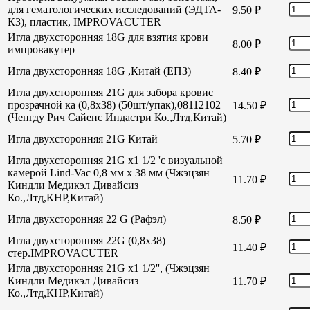
для гематологических исследований (ЭДТА-
9.50
₽
КЗ), пластик, IMPROVACUTER
Игла двухсторонняя 18G для взятия крови
8.00
₽
импровакутер
Игла двухсторонняя 18G ,Китай (ЕПЗ)
8.40
₽
Игла двухсторонняя 21G для забора кровис
прозрачной ка (0,8х38) (50шт/упак),08112102
14.50
₽
(Ченгду Рич Сайенс Индастри Ко.,Лтд,Китай)
Игла двухсторонняя 21G Китай
5.70
₽
Игла двухсторонняя 21G х1 1/2 'с визуальной
камерой Lind-Vac 0,8 мм х 38 мм (Чжэцзян
11.70
₽
Киндли Медикэл Дивайсиз
Ко.,Лтд,КНР,Китай)
Игла двухсторонняя 22 G (Рафэл)
8.50
₽
Игла двухсторонняя 22G (0,8х38)
11.40
₽
стер.IMPROVACUTER
Игла двухсторонняя 21G х1 1/2'', (Чжэцзян
Киндли Медикэл Дивайсиз
11.70
₽
Ко.,Лтд,КНР,Китай)