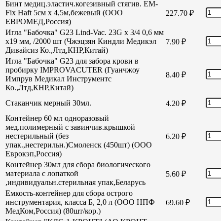
Бинт медиц.эластич.когезивный стягив. EM-
Fix Haft 5см х 4,5м,бежевый (ООО
227.70
₽
ЕВРОМЕД,Россия)
Игла "Бабочка" G23 Lind-Vac. 23G х 3/4 0,6 мм
х19 мм, /2000 шт (Чжэцзян Киндли Медикэл
7.90
₽
Дивайсиз Ко.,Лтд,КНР,Китай)
Игла "Бабочка" G23 для забора крови в
пробирку IMPROVACUTER (Гуанчжоу
8.40
₽
Импрув Медикал Инструментс
Ко.,Лтд,КНР,Китай)
Стаканчик мерный 30мл.
4.20
₽
Контейнер 60 мл одноразовый
мед.полимерный с завинчив.крышкой
нестерильный (без
6.20
₽
упак.,нестерильн.)Смоленск (450шт) (ООО
Еврокэп,Россия)
Контейнер 30мл для сбора биологического
материала с лопаткой
5.60
₽
,индивидуальн.стерильная упак,Беларусь
Емкость-контейнер для сбора острого
инструментария, класса Б, 2,0 л (ООО НПФ
69.60
₽
МедКом,Россия) (80шт/кор.)