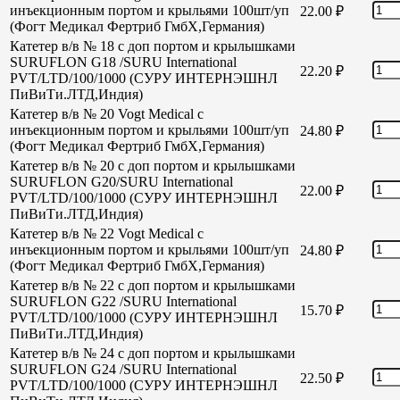
инъекционным портом и крыльями 100шт/уп
22.00
₽
(Фогт Медикал Фертриб ГмбХ,Германия)
Катетер в/в № 18 с доп портом и крылышками
SURUFLON G18 /SURU International
22.20
₽
PVT/LTD/100/1000 (СУРУ ИНТЕРНЭШНЛ
ПиВиТи.ЛТД,Индия)
Катетер в/в № 20 Vogt Medical с
инъекционным портом и крыльями 100шт/уп
24.80
₽
(Фогт Медикал Фертриб ГмбХ,Германия)
Катетер в/в № 20 с доп портом и крылышками
SURUFLON G20/SURU International
22.00
₽
PVT/LTD/100/1000 (СУРУ ИНТЕРНЭШНЛ
ПиВиТи.ЛТД,Индия)
Катетер в/в № 22 Vogt Medical с
инъекционным портом и крыльями 100шт/уп
24.80
₽
(Фогт Медикал Фертриб ГмбХ,Германия)
Катетер в/в № 22 с доп портом и крылышками
SURUFLON G22 /SURU International
15.70
₽
PVT/LTD/100/1000 (СУРУ ИНТЕРНЭШНЛ
ПиВиТи.ЛТД,Индия)
Катетер в/в № 24 с доп портом и крылышками
SURUFLON G24 /SURU International
22.50
₽
PVT/LTD/100/1000 (СУРУ ИНТЕРНЭШНЛ