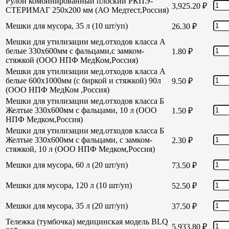
Рулон комбинированный плоский РКПЭ-
3,925.20
₽
СТЕРИМАГ 250х200 мм (АО Медтест,Россия)
Мешки для мусора, 35 л (10 шт/уп)
26.30
₽
Мешки для утилизации мед.отходов класса А
белые 330х600мм с фальцами,с замком-
1.80
₽
стяжкой (ООО НПФ МедКом,Россия)
Мешки для утилизации мед.отходов класса А
белые 600х1000мм (с биркой и стяжкой) 90л
9.50
₽
(ООО НПФ МедКом ,Россия)
Мешки для утилизации мед.отходов класса Б
Желтые 330х600мм с фальцами, 10 л (ООО
1.50
₽
НПФ Медком,Россия)
Мешки для утилизации мед.отходов класса Б
Желтые 330х600мм с фальцами, с замком-
2.30
₽
стяжкой, 10 л (ООО НПФ Медком,Россия)
Мешки для мусора, 60 л (20 шт/уп)
73.50
₽
Мешки для мусора, 120 л (10 шт/уп)
52.50
₽
Мешки для мусора, 35 л (20 шт/уп)
37.50
₽
Тележка (тумбочка) медицинская модель BLQ
5,933.80
₽