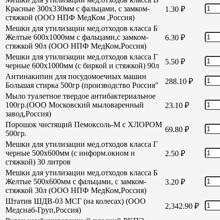
Красные 300х330мм с фальцами, с замком-
1.30
₽
стяжкой (ООО НПФ МедКом ,Россия)
Мешки для утилизации мед.отходов класса Б
Желтые 600х1000мм с фальцами,с замком-
6.30
₽
стяжкой 90л (ООО НПФ МедКом,Россия)
Мешки для утилизации мед.отходов класса Г
5.50
₽
черные 600х1000мм (с биркой и стяжкой) 90л
Антинакипин для посудомоечных машин
288.10
₽
Большая стирка 500гр (производство Россия"
Мыло туалетное твердое антибактериальное
100гр.(ООО Московский мыловаренный
23.10
₽
завод,Россия)
Порошок чистящий Пемоксоль-М с ХЛОРОМ
69.80
₽
500гр.
Мешки для утилизации мед.отходов класса Г
черные 500х600мм (с информ.окном и
2.50
₽
стяжкой) 30 литров
Мешки для утилизации мед.отходов класса Б
Желтые 500х600мм с фальцами, с замком-
3.20
₽
стяжкой 30л (ООО НПФ МедКом,Россия)
Штатив ШДВ-03 МСГ (на колесах) (ООО
2,342.90
₽
Медснаб-Груп,Россия)