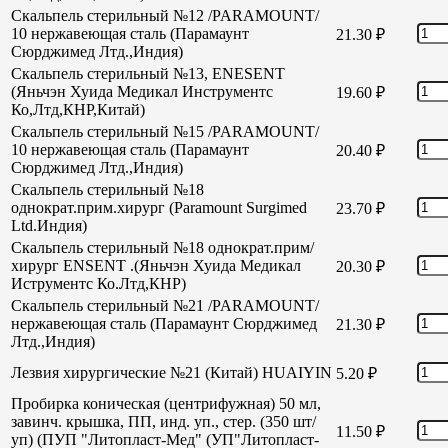
Скальпель стерильный №12 /PARAMOUNT/
10 нержавеющая сталь (Парамаунт
21.30
₽
Сюрджимед Лтд.,Индия)
Скальпель стерильный №13, ENESENT
(Яньчэн Хуида Медикал Инструментс
19.60
₽
Ко,Лтд,КНР,Китай)
Скальпель стерильный №15 /PARAMOUNT/
10 нержавеющая сталь (Парамаунт
20.40
₽
Сюрджимед Лтд.,Индия)
Скальпель стерильный №18
однократ.прим.хирург (Paramount Surgimed
23.70
₽
Ltd.Индия)
Скальпель стерильный №18 однократ.прим/
хирург ENSENT .(Яньчэн Хуида Медикал
20.30
₽
Иструментс Ко.Лтд,КНР)
Скальпель стерильный №21 /PARAMOUNT/
нержавеющая сталь (Парамаунт Сюрджимед
21.30
₽
Лтд.,Индия)
Лезвия хирургические №21 (Китай) HUAIYIN
5.20
₽
Пробирка коническая (центрифужная) 50 мл,
завинч. крышка, ПП, инд. уп., стер. (350 шт/
11.50
₽
уп) (ПУП "Литопласт-Мед" (УП"Литопласт-