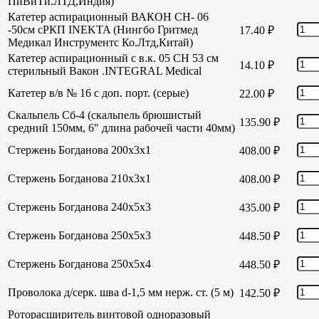
ПиВиТи.ЛТД,Индия)
Катетер аспирационный ВАКОН СН- 06
-50см сРКП INEKTA (Нингбо Гритмед
17.40
₽
Медикал Инструментс Ко.Лтд,Китай)
Катетер аспирационный с в.к. 05 СН 53 см
14.10
₽
стерильный Вакон .INTEGRAL Medical
Катетер в/в № 16 с доп. порт. (серые)
22.00
₽
Скальпель Сб-4 (скальпель брюшистый
135.90
₽
средний 150мм, 6" длина рабочей части 40мм)
Стержень Богданова 200х3х1
408.00
₽
Стержень Богданова 210х3х1
408.00
₽
Стержень Богданова 240х5х3
435.00
₽
Стержень Богданова 250х5х3
448.50
₽
Стержень Богданова 250х5х4
448.50
₽
Проволока д/серк. шва d-1,5 мм нерж. ст. (5 м)
142.50
₽
Роторасширитель винтовой одноразовый