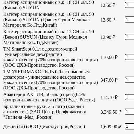
Катетер аспирационный с в.к. 18 СН .дл. 50
12.60
₽
(Капкон) SUYUN
Катетер аспирационный с в.к. 10 СН .дл. 50
(Капкон) SUYUN (Цзянсу Суюн Медикал
12.60
₽
Матириалс Ко,Лтд,Китай)
Катетер аспирационный с в.к. 12 СН .дл. 50
(Вакон) SUYUN (Цзянсу Суюн Медикал
12.90
₽
Матириалс Ко.,Лтд,Китай)
TM SmartSept 0,1л с дозаторм-спрей
-универсальное дез.средство
110.60
₽
кож.антисептик(70% изопропилового спирта)
(ООО ДХЗ-Производство, Россия)
TM УЛЬТИМАКС ГЕЛЬ 0,9л с помповым
дозатором - универсальное дез.средство,
347.60
₽
кож.антисептик(70% изопропилового спирта)
(ООО ДХЗ-Производство, Россия)
Абактерил-АКТИВ, 50 мл. (спрей)(64%
114.10
₽
изопропилового спирта) (ОООРудез,Россия)
Бриллиантовые руки-2 5 литр (кожный
антисептик) (ЗАО Центр Профилактики
3,349.50
₽
"Гигиена -Мед",Россия)
Дезин (1л) (ООО Дезиндустрия,Россия)
1,699.90
₽