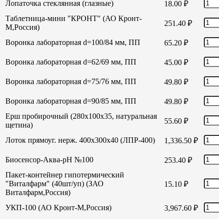
Лопаточка стеклянная (глазные)
18.00
₽
Таблетница-мини "КРОНТ" (АО Кронт-
251.40
₽
М,Россия)
Воронка лабораторная d=100/84 мм, ПП
65.20
₽
Воронка лабораторная d=62/69 мм, ПП
45.00
₽
Воронка лабораторная d=75/76 мм, ПП
49.80
₽
Воронка лабораторная d=90/85 мм, ПП
49.80
₽
Ерш пробирочный (280х100х35, натуральная
55.60
₽
щетина)
Лоток прямоуг. нерж. 400х300х40 (ЛПР-400)
1,336.50
₽
Биосенсор-Аква-рН №100
253.40
₽
Пакет-контейнер гипотермический
"Виталфарм" (40шт/уп) (ЗАО
15.10
₽
Виталфарм,Россия)
УКП-100 (АО Кронт-М,Россия)
3,967.60
₽