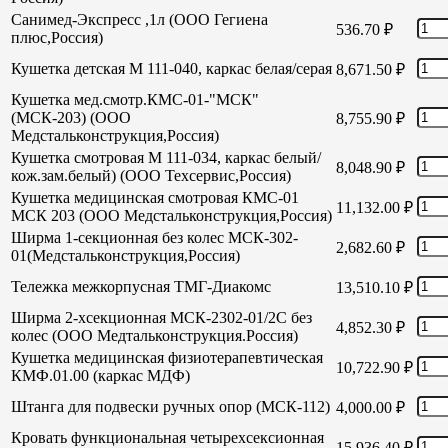
Санимед-Экспресс ,1л (ООО Гегиена
536.70
₽
плюс,Россия)
Кушетка детская М 111-040, каркас белая/серая
8,671.50
₽
Кушетка мед.смотр.КМС-01-"МСК"
(МСК-203) (ООО
8,755.90
₽
Медстальконструкция,Россия)
Кушетка смотровая М 111-034, каркас белый/
8,048.90
₽
кож.зам.белый) (ООО Техсервис,Россия)
Кушетка медицинская смотровая КМС-01
11,132.00
₽
МСК 203 (ООО Медстальконструкция,Россия)
Ширма 1-секционная без колес МСК-302-
2,682.60
₽
01(Медстальконструкция,Россия)
Тележка межкорпусная ТМГ-Диакомс
13,510.10
₽
Ширма 2-хсекционная МСК-2302-01/2С без
4,852.30
₽
колес (ООО Медтальконструкция.Россия)
Кушетка медицинская физиотерапевтическая
10,722.90
₽
КМФ.01.00 (каркас МДФ)
Штанга для подвески ручных опор (МСК-112)
4,000.00
₽
Кровать функциональная четырехсексионная
15,936.40
₽