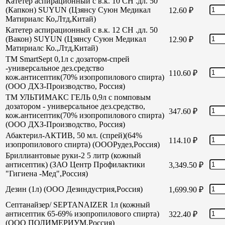
Катетер аспирационный с в.к. 10 СН .дл. 50
(Капкон) SUYUN (Цзянсу Суюн Медикал
12.60
₽
Матириалс Ко,Лтд,Китай)
Катетер аспирационный с в.к. 12 СН .дл. 50
(Вакон) SUYUN (Цзянсу Суюн Медикал
12.90
₽
Матириалс Ко.,Лтд,Китай)
TM SmartSept 0,1л с дозаторм-спрей
-универсальное дез.средство
110.60
₽
кож.антисептик(70% изопропилового спирта)
(ООО ДХЗ-Производство, Россия)
TM УЛЬТИМАКС ГЕЛЬ 0,9л с помповым
дозатором - универсальное дез.средство,
347.60
₽
кож.антисептик(70% изопропилового спирта)
(ООО ДХЗ-Производство, Россия)
Абактерил-АКТИВ, 50 мл. (спрей)(64%
114.10
₽
изопропилового спирта) (ОООРудез,Россия)
Бриллиантовые руки-2 5 литр (кожный
антисептик) (ЗАО Центр Профилактики
3,349.50
₽
"Гигиена -Мед",Россия)
Дезин (1л) (ООО Дезиндустрия,Россия)
1,699.90
₽
Септанайзер/ SEPTANAIZER 1л (кожный
антисептик 65-69% изопропилового спирта)
322.40
₽
(ООО ПОЛИМЕРИУМ,Россия)