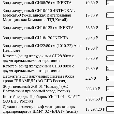
Зонд желудочный СН08/76 см INEKTA
19.50
₽
Зонд желудочный СН10/110 /INTEGRAL
Medical/50 (Чжэцзянская Интегральная
19.70
₽
Медицинская Компания ЛТД,Китай)
Зонд желудочный СН16/125 см INEKTA
56.50
₽
Зонд желудочный СН18/120 INEKTA
29.40
₽
Зонд желудочный СН22/80 см (1010-22) Alba
19.50
₽
Healthcare
Катетер (зонд) желудочный СН28 80см с
76.80
₽
двумя дренажными отверстиями
Катетер (зонд) желудочный СН30 80см с
76.80
₽
двумя дренажными отверстиями
Держатель для вакуумных систем забора
4.40
₽
крови "ЕЛАМЕД" (АО ЕПЗ.Россия)
Жгут венозный ЖВ-01-"Еламед" (АО
398.10
₽
Елатомский приборный завод,Россия)
Контейнер для Пробирок УКТП-01 "ЕЛАТ"
2,987.60
₽
(АО ЕПЗ,Россия)
Детали на замену шкаф медицинский для
13,297.20
₽
фармпрепаратов ШМФ-02 «ЕЛАТ» (исп.2)