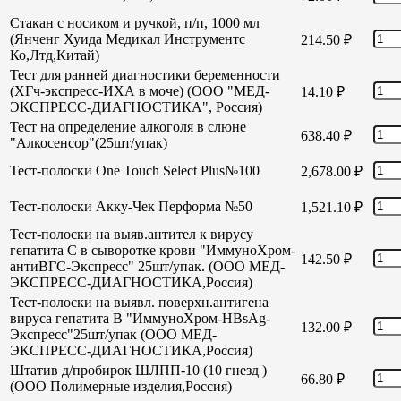
Стакан с носиком и ручкой, п/п, 1000 мл
(Янченг Хуида Медикал Инструментс
214.50
₽
Ко,Лтд,Китай)
Тест для ранней диагностики беременности
(ХГч-экспресс-ИХА в моче) (ООО "МЕД-
14.10
₽
ЭКСПРЕСС-ДИАГНОСТИКА", Россия)
Тест на определение алкоголя в слюне
638.40
₽
"Алкосенсор"(25шт/упак)
Тест-полоски One Touch Select Plus№100
2,678.00
₽
Тест-полоски Акку-Чек Перформа №50
1,521.10
₽
Тест-полоски на выяв.антител к вирусу
гепатита С в сыворотке крови "ИммуноХром-
142.50
₽
антиВГС-Экспресс" 25шт/упак. (ООО МЕД-
ЭКСПРЕСС-ДИАГНОСТИКА,Россия)
Тест-полоски на выявл. поверхн.антигена
вируса гепатита В "ИммуноХром-HBsAg-
132.00
₽
Экспресс"25шт/упак (ООО МЕД-
ЭКСПРЕСС-ДИАГНОСТИКА,Россия)
Штатив д/пробирок ШЛПП-10 (10 гнезд )
66.80
₽
(ООО Полимерные изделия,Россия)