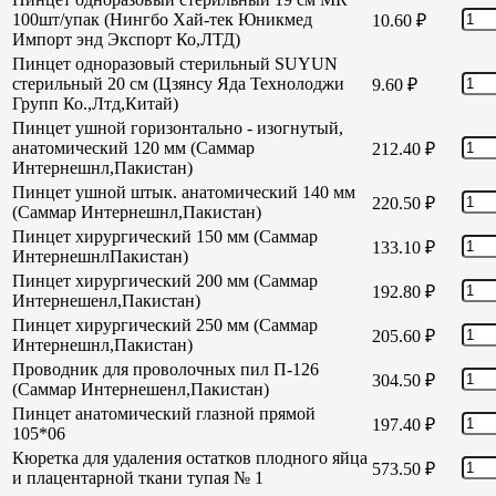
100шт/упак (Нингбо Хай-тек Юникмед
10.60
₽
Импорт энд Экспорт Ко,ЛТД)
Пинцет одноразовый стерильный SUYUN
стерильный 20 см (Цзянсу Яда Технолоджи
9.60
₽
Групп Ко.,Лтд,Китай)
Пинцет ушной горизонтально - изогнутый,
анатомический 120 мм (Саммар
212.40
₽
Интернешнл,Пакистан)
Пинцет ушной штык. анатомический 140 мм
220.50
₽
(Саммар Интернешнл,Пакистан)
Пинцет хирургический 150 мм (Саммар
133.10
₽
ИнтернешнлПакистан)
Пинцет хирургический 200 мм (Саммар
192.80
₽
Интернешенл,Пакистан)
Пинцет хирургический 250 мм (Саммар
205.60
₽
Интернешнл,Пакистан)
Проводник для проволочных пил П-126
304.50
₽
(Саммар Интернешенл,Пакистан)
Пинцет анатомический глазной прямой
197.40
₽
105*06
Кюретка для удаления остатков плодного яйца
573.50
₽
и плацентарной ткани тупая № 1