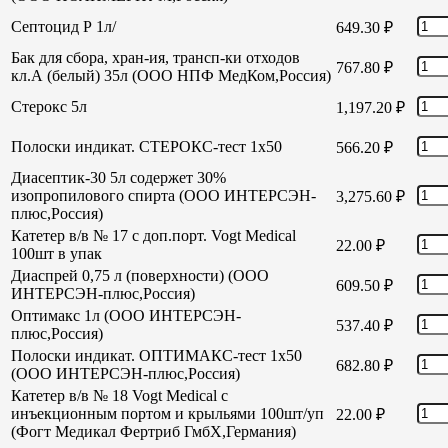
Септоцид Р 1л/
649.30
₽
Бак для сбора, хран-ия, трансп-ки отходов
767.80
₽
кл.А (белый) 35л (ООО НПФ МедКом,Россия)
Стерокс 5л
1,197.20
₽
Полоски индикат. СТЕРОКС-тест 1х50
566.20
₽
Диасептик-30 5л содержет 30%
изопропилового спирта (ООО ИНТЕРСЭН-
3,275.60
₽
плюс,Россия)
Катетер в/в № 17 с доп.порт. Vogt Medical
22.00
₽
100шт в упак
Диаспрей 0,75 л (поверхности) (ООО
609.50
₽
ИНТЕРСЭН-плюс,Россия)
Оптимакс 1л (ООО ИНТЕРСЭН-
537.40
₽
плюс,Россия)
Полоски индикат. ОПТИМАКС-тест 1х50
682.80
₽
(ООО ИНТЕРСЭН-плюс,Россия)
Катетер в/в № 18 Vogt Medical с
инъекционным портом и крыльями 100шт/уп
22.00
₽
(Фогт Медикал Фертриб ГмбХ,Германия)