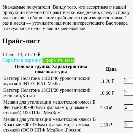
Уважаемые покупатели! Ввиду того, что ассортимент нашей
продукции изменяется практически ежедневно, следуя спросу
заказчиков, а обновление прайс-листа производится только 1
раз в месяц — уточняйте наличие интересующего Вас товара
и актуальные цены у наших менеджеров.
Прайс-лист
1 Item
|
13,510.10
₽
Перейти в корзину
Оформить заказ
Ценовая группа/ Характеристика
Цена
номенклатуры
Катетер Нелатона 18CH/40 урологический
11.70
₽
мужской INTEGRAL Medical
Катетер Нелатона 18CH/20 урологический
10.60
₽
женский,Китай
Мешки для утилизации мед.отходов класса Б
Желтые 800х900мм с фальцами, (с замком-
7.30
₽
стяжкой) 100-110л "МедКом"
Мешки для утилизации мед.отходов класса В
Красные 300х330мм с фальцами, с замком-
1.30
₽
стяжкой (ООО НПФ МедКом ,Россия)