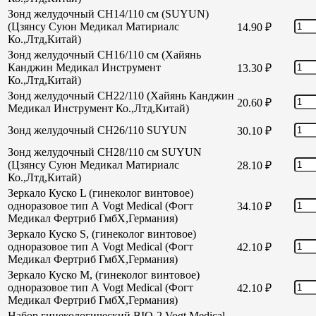
Зонд желудочный CH14/110 см (SUYUN)
(Цзянсу Суюн Медикал Матириалс
14.90
₽
Ко.,Лтд,Китай)
Зонд желудочный CH16/110 см (Хайянь
Канджин Медикал Инструмент
13.30
₽
Ко.,Лтд,Китай)
Зонд желудочный СН22/110 (Хайянь Канджин
20.60
₽
Медикал Инструмент Ко.,Лтд,Китай)
Зонд желудочный СН26/110 SUYUN
30.10
₽
Зонд желудочный СН28/110 см SUYUN
(Цзянсу Суюн Медикал Матириалс
28.10
₽
Ко.,Лтд,Китай)
Зеркало Куско L (гинеколог винтовое)
одноразовое тип А Vogt Medical (Фогт
34.10
₽
Медикал Фертриб ГмбХ,Германия)
Зеркало Куско S, (гинеколог винтовое)
одноразовое тип А Vogt Medical (Фогт
42.10
₽
Медикал Фертриб ГмбХ,Германия)
Зеркало Куско М, (гинеколог винтовое)
одноразовое тип А Vogt Medical (Фогт
42.10
₽
Медикал Фертриб ГмбХ,Германия)
Набор гинекологический BIO-2 Vogt Medical