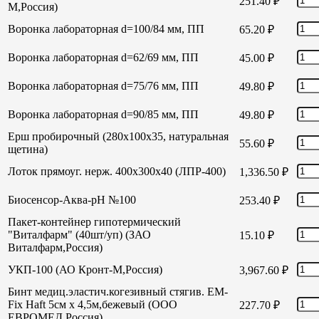
251.40
₽
М,Россия)
Воронка лабораторная d=100/84 мм, ПП
65.20
₽
Воронка лабораторная d=62/69 мм, ПП
45.00
₽
Воронка лабораторная d=75/76 мм, ПП
49.80
₽
Воронка лабораторная d=90/85 мм, ПП
49.80
₽
Ерш пробирочный (280х100х35, натуральная
55.60
₽
щетина)
Лоток прямоуг. нерж. 400х300х40 (ЛПР-400)
1,336.50
₽
Биосенсор-Аква-рН №100
253.40
₽
Пакет-контейнер гипотермический
"Виталфарм" (40шт/уп) (ЗАО
15.10
₽
Виталфарм,Россия)
УКП-100 (АО Кронт-М,Россия)
3,967.60
₽
Бинт медиц.эластич.когезивный стягив. EM-
Fix Haft 5см х 4,5м,бежевый (ООО
227.70
₽
ЕВРОМЕД,Россия)