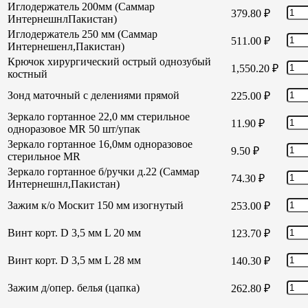
Иглодержатель 200мм (Саммар
379.80
₽
ИнтернешнлПакистан)
Иглодержатель 250 мм (Саммар
511.00
₽
Интернешенл,Пакистан)
Крючок хирургический острый однозубый
1,550.20
₽
костный
Зонд маточный с делениями прямой
225.00
₽
Зеркало гортанное 22,0 мм стерильное
11.90
₽
одноразовое MR 50 шт/упак
Зеркало гортанное 16,0мм одноразовое
9.50
₽
стерильное MR
Зеркало гортанное б/ручки д.22 (Саммар
74.30
₽
Интернешнл,Пакистан)
Зажим к/о Москит 150 мм изогнутый
253.00
₽
Винт корт. D 3,5 мм L 20 мм
123.70
₽
Винт корт. D 3,5 мм L 28 мм
140.30
₽
Зажим д/опер. белья (цапка)
262.80
₽