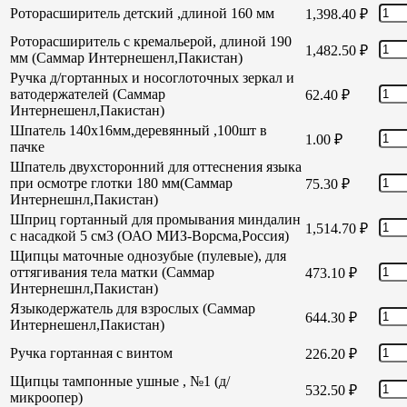
Роторасширитель детский ,длиной 160 мм
1,398.40
₽
Роторасширитель с кремальерой, длиной 190
1,482.50
₽
мм (Саммар Интернешенл,Пакистан)
Ручка д/гортанных и носоглоточных зеркал и
ватодержателей (Саммар
62.40
₽
Интернешенл,Пакистан)
Шпатель 140х16мм,деревянный ,100шт в
1.00
₽
пачке
Шпатель двухсторонний для оттеснения языка
при осмотре глотки 180 мм(Саммар
75.30
₽
Интернешнл,Пакистан)
Шприц гортанный для промывания миндалин
1,514.70
₽
с насадкой 5 см3 (ОАО МИЗ-Ворсма,Россия)
Щипцы маточные однозубые (пулевые), для
оттягивания тела матки (Саммар
473.10
₽
Интернешнл,Пакистан)
Языкодержатель для взрослых (Саммар
644.30
₽
Интернешенл,Пакистан)
Ручка гортанная с винтом
226.20
₽
Щипцы тампонные ушные , №1 (д/
532.50
₽
микроопер)