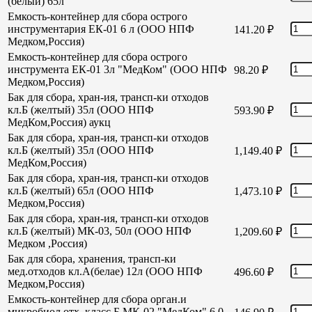
(белый) 65л
Емкость-контейнер для сбора острого
инструментария ЕК-01 6 л (ООО НПФ
141.20
₽
Медком,Россия)
Емкость-контейнер для сбора острого
инструмента ЕК-01 3л "МедКом" (ООО НПФ
98.20
₽
Медком,Россия)
Бак для сбора, хран-ия, трансп-ки отходов
кл.Б (желтый) 35л (ООО НПФ
593.90
₽
МедКом,Россия) аукц
Бак для сбора, хран-ия, трансп-ки отходов
кл.Б (желтый) 35л (ООО НПФ
1,149.40
₽
МедКом,Россия)
Бак для сбора, хран-ия, трансп-ки отходов
кл.Б (желтый) 65л (ООО НПФ
1,473.10
₽
Медком,Россия)
Бак для сбора, хран-ия, трансп-ки отходов
кл.Б (желтый) МК-03, 50л (ООО НПФ
1,209.60
₽
Медком ,Россия)
Бак для сбора, хранения, трансп-ки
мед.отходов кл.А(белае) 12л (ООО НПФ
496.60
₽
Медком,Россия)
Емкость-контейнер для сбора орган.и
микробиол отх. класс Б МК-02 "МедКом" 6,0