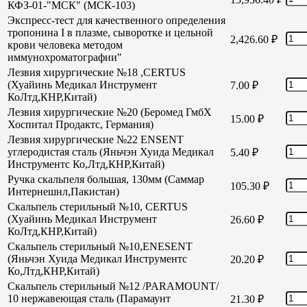
КФЗ-01-"МСК" (МСК-103)
Экспресс-тест для качественного определения
тропонина I в плазме, сыворотке и цельной
2,426.60
₽
крови человека методом
иммунохроматографии"
Лезвия хирургические №18 ,CERTUS
(Хуайинь Медикал Инструмент
7.00
₽
КоЛтд,КНР,Китай)
Лезвия хирургические №20 (Беромед ГмбХ
15.00
₽
Хоспитал Продактс, Германия)
Лезвия хирургические №22 ENSENT
углеродистая сталь (Яньчэн Хуида Медикал
5.40
₽
Инструментс Ко,Лтд,КНР,Китай)
Ручка скальпеля большая, 130мм (Саммар
105.30
₽
Интернешнл,Пакистан)
Скальпель стерильный №10, CERTUS
(Хуайинь Медикал Инструмент
26.60
₽
КоЛтд,КНР,Китай)
Скальпель стерильный №10,ENESENT
(Яньчэн Хуида Медикал Инструментс
20.20
₽
Ко,Лтд,КНР,Китай)
Скальпель стерильный №12 /PARAMOUNT/
10 нержавеющая сталь (Парамаунт
21.30
₽