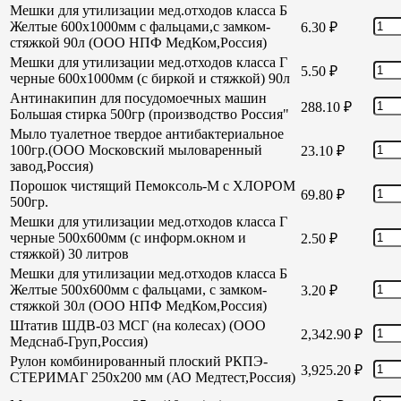
Мешки для утилизации мед.отходов класса Б
Желтые 600х1000мм с фальцами,с замком-
6.30
₽
стяжкой 90л (ООО НПФ МедКом,Россия)
Мешки для утилизации мед.отходов класса Г
5.50
₽
черные 600х1000мм (с биркой и стяжкой) 90л
Антинакипин для посудомоечных машин
288.10
₽
Большая стирка 500гр (производство Россия"
Мыло туалетное твердое антибактериальное
100гр.(ООО Московский мыловаренный
23.10
₽
завод,Россия)
Порошок чистящий Пемоксоль-М с ХЛОРОМ
69.80
₽
500гр.
Мешки для утилизации мед.отходов класса Г
черные 500х600мм (с информ.окном и
2.50
₽
стяжкой) 30 литров
Мешки для утилизации мед.отходов класса Б
Желтые 500х600мм с фальцами, с замком-
3.20
₽
стяжкой 30л (ООО НПФ МедКом,Россия)
Штатив ШДВ-03 МСГ (на колесах) (ООО
2,342.90
₽
Медснаб-Груп,Россия)
Рулон комбинированный плоский РКПЭ-
3,925.20
₽
СТЕРИМАГ 250х200 мм (АО Медтест,Россия)