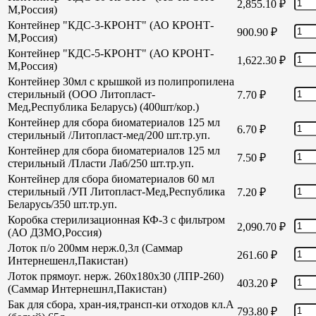
2,855.10
₽
М,Россия)
Контейнер "КДС-3-КРОНТ" (АО КРОНТ-
900.90
₽
М,Россия)
Контейнер "КДС-5-КРОНТ" (АО КРОНТ-
1,622.30
₽
М,Россия)
Контейнер 30мл с крышкой из полипропилена
стерильный (ООО Литопласт-
7.70
₽
Мед,Республика Беларусь) (400шт/кор.)
Контейнер для сбора биоматериалов 125 мл
6.70
₽
стерильный /Литопласт-мед/200 шт.тр.уп.
Контейнер для сбора биоматериалов 125 мл
7.50
₽
стерильный /Пласти Лаб/250 шт.тр.уп.
Контейнер для сбора биоматериалов 60 мл
стерильный /УП Литопласт-Мед,Республика
7.20
₽
Беларусь/350 шт.тр.уп.
Коробка стерилизационная КФ-3 с фильтром
2,090.70
₽
(АО ДЗМО,Россия)
Лоток п/о 200мм нерж.0,3л (Саммар
261.60
₽
Интернешенл,Пакистан)
Лоток прямоуг. нерж. 260х180х30 (ЛПР-260)
403.20
₽
(Саммар Интернешнл,Пакистан)
Бак для сбора, хран-ия,трансп-ки отходов кл.А
793.80
₽