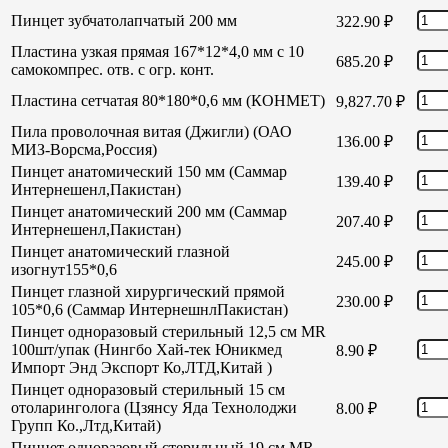
Пинцет зубчатолапчатый 200 мм
322.90
₽
Пластина узкая прямая 167*12*4,0 мм с 10
685.20
₽
самокомпрес. отв. с огр. конт.
Пластина сетчатая 80*180*0,6 мм (КОНМЕТ)
9,827.70
₽
Пила проволочная витая (Джигли) (ОАО
136.00
₽
МИЗ-Ворсма,Россия)
Пинцет анатомический 150 мм (Саммар
139.40
₽
Интернешенл,Пакистан)
Пинцет анатомический 200 мм (Саммар
207.40
₽
Интернешенл,Пакистан)
Пинцет анатомический глазной
245.00
₽
изогнут155*0,6
Пинцет глазной хирургический прямой
230.00
₽
105*0,6 (Саммар ИнтернешнлПакистан)
Пинцет одноразовый стерильный 12,5 см MR
100шт/упак (Нингбо Хай-тек Юникмед
8.90
₽
Импорт Энд Экспорт Ко,ЛТД,Китай )
Пинцет одноразовый стерильный 15 см
отоларинголога (Цзянсу Яда Технолоджи
8.00
₽
Групп Ко.,Лтд,Китай)
Пинцет одноразовый стерильный 19 см MR