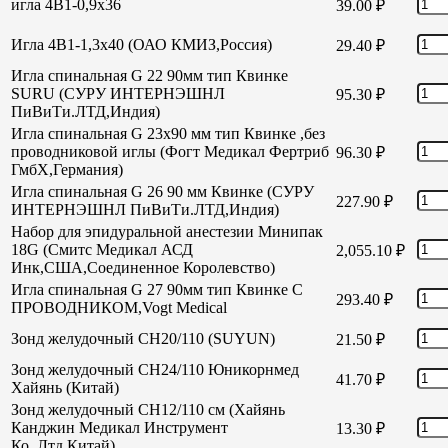
игла 4В1-0,9х36
39.00
₽
Игла 4В1-1,3х40 (ОАО КМИЗ,Россия)
29.40
₽
Игла спинальная G 22 90мм тип Квинке
SURU (СУРУ ИНТЕРНЭШНЛ
95.30
₽
ПиВиТи.ЛТД,Индия)
Игла спинальная G 23х90 мм тип Квинке ,без
проводниковой иглы (Фогт Медикал Фертриб
96.30
₽
ГмбХ,Германия)
Игла спинальная G 26 90 мм Квинке (СУРУ
227.90
₽
ИНТЕРНЭШНЛ ПиВиТи.ЛТД,Индия)
Набор для эпидуральной анестезии Минипак
18G (Смитс Медикал АСД
2,055.10
₽
Инк,США,Соединенное Королевство)
Игла спинальная G 27 90мм тип Квинке С
293.40
₽
ПРОВОДНИКОМ,Vogt Medical
Зонд желудочный СН20/110 (SUYUN)
21.50
₽
Зонд желудочный СН24/110 Юникорнмед
41.70
₽
Хайянь (Китай)
Зонд желудочный CH12/110 см (Хайянь
Канджин Медикал Инструмент
13.30
₽
Ко.,Лтд,Китай)