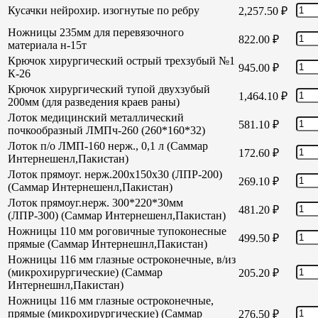
Кусачки нейрохир. изогнутые по ребру
2,257.50
₽
Ножницы 235мм для перевязочного
822.00
₽
материала н-15т
Крючок хирургический острый трехзубый №1
945.00
₽
К-26
Крючок хирургический тупой двухзубый
1,464.10
₽
200мм (для разведения краев раны)
Лоток медицинский металлический
581.10
₽
почкообразный ЛМПч-260 (260*160*32)
Лоток п/о ЛМП-160 нерж., 0,1 л (Саммар
172.60
₽
Интернешенл,Пакистан)
Лоток прямоуг. нерж.200х150х30 (ЛПР-200)
269.10
₽
(Саммар Интернешенл,Пакистан)
Лоток прямоуг.нерж. 300*220*30мм
481.20
₽
(ЛПР-300) (Саммар Интернешенл,Пакистан)
Ножницы 110 мм роговичные тупоконесные
499.50
₽
прямые (Саммар Интернешнл,Пакистан)
Ножницы 116 мм глазные остроконечные, в/из
(микрохирургические) (Саммар
205.20
₽
Интернешнл,Пакистан)
Ножницы 116 мм глазные остроконечные,
прямые (микрохирургические) (Саммар
276.50
₽