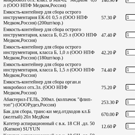
146.90
₽
л (ООО НПФ Медком,Россия)
Емкость-контейнер для сбора острого
инструментария ЕК-01 0,5 л (ООО НПФ
57.30
₽
Медком,Россия) (200шт/кор.)
Емкость-контейнер для сбора острого
инструментария, класса Б, 0.25 л (ООО НПФ
47.40
₽
Медком,Россия)
Емкость-контейнер для сбора острого
инструментария, класса Б, 1,0 л (ООО НПФ
42.20
₽
Медком,Россия) (180шт/кор.)
Емкость-контейнер для сбора острого
инструментария, класса Б, 1,5 л (ООО НПФ
74.40
₽
Медком,Россия)
Емкость-контейнер для сбора орган.и
микробиол отх.3л. (ООО НПФ
75.20
₽
Медком,Россия)
Абактерил-ГЕЛЬ, 200мл. (колпачок "флип-
253.30
₽
топ") (ОООРудез,Россия)
Бак для сбора, транс-ки мед.отдходов кл.Б
670.00
₽
(желтый) 20л МедКом
Катетер аспирационный с в.к. 18 СН .дл. 50
12.60
₽
(Капкон) SUYUN