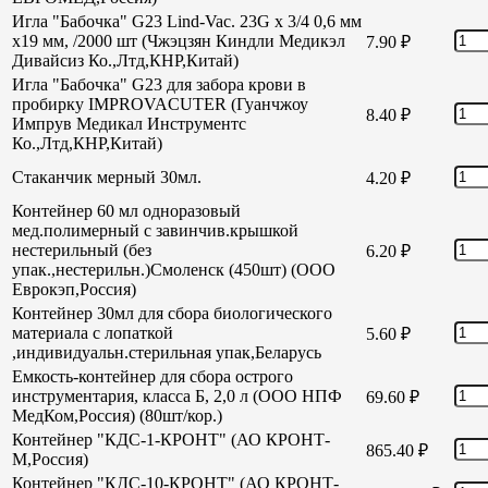
Игла "Бабочка" G23 Lind-Vac. 23G х 3/4 0,6 мм
х19 мм, /2000 шт (Чжэцзян Киндли Медикэл
7.90
₽
Дивайсиз Ко.,Лтд,КНР,Китай)
Игла "Бабочка" G23 для забора крови в
пробирку IMPROVACUTER (Гуанчжоу
8.40
₽
Импрув Медикал Инструментс
Ко.,Лтд,КНР,Китай)
Стаканчик мерный 30мл.
4.20
₽
Контейнер 60 мл одноразовый
мед.полимерный с завинчив.крышкой
нестерильный (без
6.20
₽
упак.,нестерильн.)Смоленск (450шт) (ООО
Еврокэп,Россия)
Контейнер 30мл для сбора биологического
материала с лопаткой
5.60
₽
,индивидуальн.стерильная упак,Беларусь
Емкость-контейнер для сбора острого
инструментария, класса Б, 2,0 л (ООО НПФ
69.60
₽
МедКом,Россия) (80шт/кор.)
Контейнер "КДС-1-КРОНТ" (АО КРОНТ-
865.40
₽
М,Россия)
Контейнер "КДС-10-КРОНТ" (АО КРОНТ-