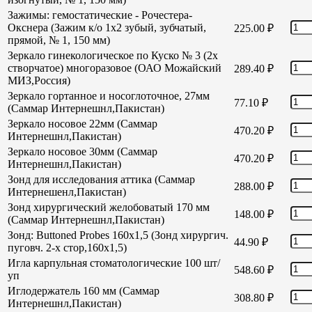
Зажимы: гемостатические - Рочестера-
Окснера (Зажим к/о 1х2 зубый, зубчатый,
225.00
₽
прямой, № 1, 150 мм)
Зеркало гинекологическое по Куско № 3 (2х
створчатое) многоразовое (ОАО Можайский
289.40
₽
МИЗ,Россия)
Зеркало гортанное и носоглоточное, 27мм
77.10
₽
(Саммар Интернешнл,Пакистан)
Зеркало носовое 22мм (Саммар
470.20
₽
Интернешнл,Пакистан)
Зеркало носовое 30мм (Саммар
470.20
₽
Интернешнл,Пакистан)
Зонд для исследования аттика (Саммар
288.00
₽
Интернешенл,Пакистан)
Зонд хирургический желобоватый 170 мм
148.00
₽
(Саммар Интернешнл,Пакистан)
Зонд: Buttoned Probes 160х1,5 (Зонд хирургич.
44.90
₽
пуговч. 2-х стор,160х1,5)
Игла карпульная стоматологические 100 шт/
548.60
₽
уп
Иглодержатель 160 мм (Саммар
308.80
₽
Интернешнл,Пакистан)