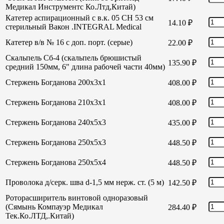
Медикал Инструментс Ко.Лтд,Китай)
Катетер аспирационный с в.к. 05 СН 53 см
14.10
₽
стерильный Вакон .INTEGRAL Medical
Катетер в/в № 16 с доп. порт. (серые)
22.00
₽
Скальпель Сб-4 (скальпель брюшистый
135.90
₽
средний 150мм, 6" длина рабочей части 40мм)
Стержень Богданова 200х3х1
408.00
₽
Стержень Богданова 210х3х1
408.00
₽
Стержень Богданова 240х5х3
435.00
₽
Стержень Богданова 250х5х3
448.50
₽
Стержень Богданова 250х5х4
448.50
₽
Проволока д/серк. шва d-1,5 мм нерж. ст. (5 м)
142.50
₽
Роторасширитель винтовой одноразовый
(Сямынь Компауэр Медикал
284.40
₽
Тек.Ко.ЛТД,.Китай)