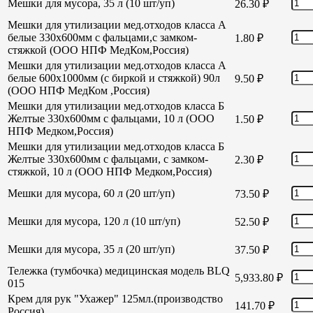
Мешки для мусора, 35 л (10 шт/уп)
26.30
₽
Мешки для утилизации мед.отходов класса А
белые 330х600мм с фальцами,с замком-
1.80
₽
стяжкой (ООО НПФ МедКом,Россия)
Мешки для утилизации мед.отходов класса А
белые 600х1000мм (с биркой и стяжкой) 90л
9.50
₽
(ООО НПФ МедКом ,Россия)
Мешки для утилизации мед.отходов класса Б
Желтые 330х600мм с фальцами, 10 л (ООО
1.50
₽
НПФ Медком,Россия)
Мешки для утилизации мед.отходов класса Б
Желтые 330х600мм с фальцами, с замком-
2.30
₽
стяжкой, 10 л (ООО НПФ Медком,Россия)
Мешки для мусора, 60 л (20 шт/уп)
73.50
₽
Мешки для мусора, 120 л (10 шт/уп)
52.50
₽
Мешки для мусора, 35 л (20 шт/уп)
37.50
₽
Тележка (тумбочка) медицинская модель BLQ
5,933.80
₽
015
Крем для рук "Ухажер" 125мл.(производство
141.70
₽
Россия)