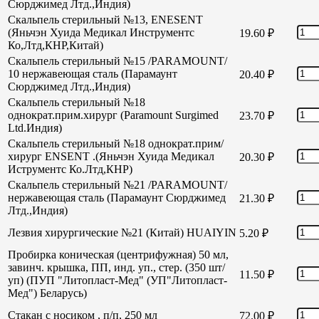
Сюрджимед Лтд.,Индия)
Скальпель стерильный №13, ENESENT
(Яньчэн Хуида Медикал Инструментс
19.60
₽
Ко,Лтд,КНР,Китай)
Скальпель стерильный №15 /PARAMOUNT/
10 нержавеющая сталь (Парамаунт
20.40
₽
Сюрджимед Лтд.,Индия)
Скальпель стерильный №18
однократ.прим.хирург (Paramount Surgimed
23.70
₽
Ltd.Индия)
Скальпель стерильный №18 однократ.прим/
хирург ENSENT .(Яньчэн Хуида Медикал
20.30
₽
Иструментс Ко.Лтд,КНР)
Скальпель стерильный №21 /PARAMOUNT/
нержавеющая сталь (Парамаунт Сюрджимед
21.30
₽
Лтд.,Индия)
Лезвия хирургические №21 (Китай) HUAIYIN
5.20
₽
Пробирка коническая (центрифужная) 50 мл,
завинч. крышка, ПП, инд. уп., стер. (350 шт/
11.50
₽
уп) (ПУП "Литопласт-Мед" (УП"Литопласт-
Мед") Беларусь)
Стакан с носиком , п/п, 250 мл
72.00
₽