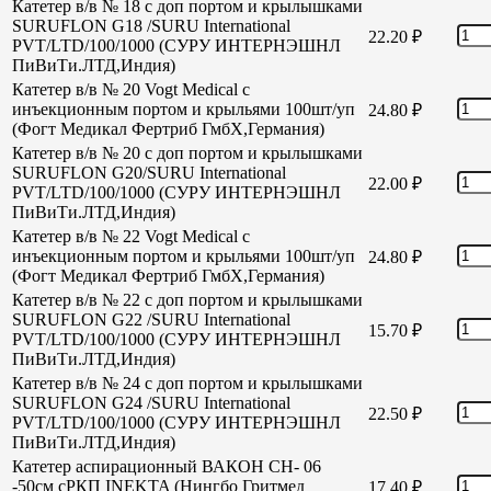
Катетер в/в № 18 с доп портом и крылышками
SURUFLON G18 /SURU International
22.20
₽
PVT/LTD/100/1000 (СУРУ ИНТЕРНЭШНЛ
ПиВиТи.ЛТД,Индия)
Катетер в/в № 20 Vogt Medical с
инъекционным портом и крыльями 100шт/уп
24.80
₽
(Фогт Медикал Фертриб ГмбХ,Германия)
Катетер в/в № 20 с доп портом и крылышками
SURUFLON G20/SURU International
22.00
₽
PVT/LTD/100/1000 (СУРУ ИНТЕРНЭШНЛ
ПиВиТи.ЛТД,Индия)
Катетер в/в № 22 Vogt Medical с
инъекционным портом и крыльями 100шт/уп
24.80
₽
(Фогт Медикал Фертриб ГмбХ,Германия)
Катетер в/в № 22 с доп портом и крылышками
SURUFLON G22 /SURU International
15.70
₽
PVT/LTD/100/1000 (СУРУ ИНТЕРНЭШНЛ
ПиВиТи.ЛТД,Индия)
Катетер в/в № 24 с доп портом и крылышками
SURUFLON G24 /SURU International
22.50
₽
PVT/LTD/100/1000 (СУРУ ИНТЕРНЭШНЛ
ПиВиТи.ЛТД,Индия)
Катетер аспирационный ВАКОН СН- 06
-50см сРКП INEKTA (Нингбо Гритмед
17.40
₽