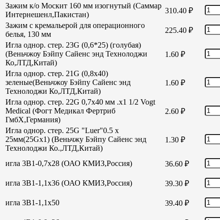
Зажим к/о Москит 160 мм изогнутый (Саммар
310.40
₽
Интернешенл,Пакистан)
Зажим с кремальерой для операционного
225.40
₽
белья, 130 мм
Игла однор. стер. 23G (0,6*25) (голубая)
(Веньчжоу Бэйпу Сайенс энд Технолоджи
1.60
₽
Ко,ЛТД,Китай)
Игла однор. стер. 21G (0,8х40)
зеленые(Веньчжоу Бэйпу Сайенс энд
1.60
₽
Технолоджи Ко,ЛТД,Китай)
Игла однор. стер. 22G 0,7х40 мм .х1 1/2 Vogt
Medical (Фогт Медикал Фертриб
2.60
₽
ГмбХ,Германия)
Игла однор. стер. 25G "Luer"0.5 х
25мм(25Gх1) (Веньчжу Бэйпу Сайенс энд
1.30
₽
Технолоджи Ко.,ЛТД,Китай)
игла 3В1-0,7х28 (ОАО КМИЗ,Россия)
36.60
₽
игла 3В1-1,1х36 (ОАО КМИЗ,Россия)
39.30
₽
игла 3В1-1,1х50
39.40
₽