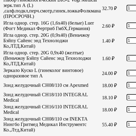
зерк.тип А (L)
32.70
₽
,салф.подкл,перч.смотр,гинек.ложкаФолкмана
(ПРОСРОЧН.)
Игла однор. стер. 16G (1,6х40) (белые) Luer
2.60
₽
(Фогт Медикал Фертриб ГмбХ,Германия)
Игла однор. стер. 20G (0,9х40) (Веньчжоу
Бэйпу Сайенс энд Технолоджи
1.40
₽
Ко,ЛТД,Китай)
Игла однор. стер. 20G 0,9х40 (желтые)
(Веньчжоу Бэйпу Сайенс энд Технолоджи
1.60
₽
Ко,ЛТД,Китай)
Зеркало Куско L (гинеколог винтовое)
24.00
₽
одноразовое тип А
Зонд желудочный СН08/110 см Apexmed
18.00
₽
Зонд желудочный СН18/110 INTEGRAL
18.10
₽
Medical
Зонд желудочный СН16/110 INTEGRAL
18.00
₽
Medical
Зонд желудочный СН08/110 см INEKTA
Нингбо Гритмед Медикал Инструментс
55.40
₽
Ко.,Лтд,Китай)