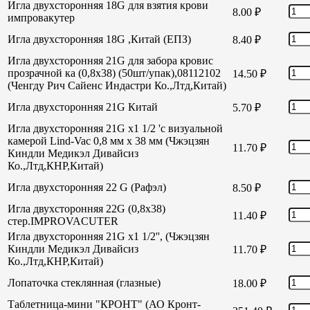
Игла двухсторонняя 18G для взятия крови
8.00
₽
импровакутер
Игла двухсторонняя 18G ,Китай (ЕПЗ)
8.40
₽
Игла двухсторонняя 21G для забора кровис
прозрачной ка (0,8х38) (50шт/упак),08112102
14.50
₽
(Ченгду Рич Сайенс Индастри Ко.,Лтд,Китай)
Игла двухсторонняя 21G Китай
5.70
₽
Игла двухсторонняя 21G х1 1/2 'с визуальной
камерой Lind-Vac 0,8 мм х 38 мм (Чжэцзян
11.70
₽
Киндли Медикэл Дивайсиз
Ко.,Лтд,КНР,Китай)
Игла двухсторонняя 22 G (Рафэл)
8.50
₽
Игла двухсторонняя 22G (0,8х38)
11.40
₽
стер.IMPROVACUTER
Игла двухсторонняя 21G х1 1/2'', (Чжэцзян
Киндли Медикэл Дивайсиз
11.70
₽
Ко.,Лтд,КНР,Китай)
Лопаточка стеклянная (глазные)
18.00
₽
Таблетница-мини "КРОНТ" (АО Кронт-