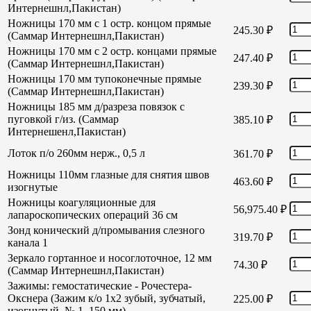
Интернешнл,Пакистан)
Ножницы 170 мм с 1 остр. концом прямые
245.30
₽
(Саммар Интернешнл,Пакистан)
Ножницы 170 мм с 2 остр. концами прямые
247.40
₽
(Саммар Интернешнл,Пакистан)
Ножницы 170 мм тупоконечные прямые
239.30
₽
(Саммар Интернешнл,Пакистан)
Ножницы 185 мм д/разреза повязок с
пуговкой г/из. (Саммар
385.10
₽
Интернешенл,Пакистан)
Лоток п/о 260мм нерж., 0,5 л
361.70
₽
Ножницы 110мм глазные для снятия швов
463.60
₽
изогнутые
Ножницы коагуляционные для
56,975.40
₽
лапароскопических операций 36 см
Зонд конический д/промывания слезного
319.70
₽
канала 1
Зеркало гортанное и носоглоточное, 12 мм
74.30
₽
(Саммар Интернешнл,Пакистан)
Зажимы: гемостатические - Рочестера-
Окснера (Зажим к/о 1х2 зубый, зубчатый,
225.00
₽
изогнутый, № 1, 150 мм)