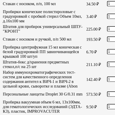
Стакан с носиком, п/п, 100 мл
34.50
₽
Пробирки конические полистироловые с
градуировкой с пробкой стерил Объем 10мл,
3.40
₽
д.16х100 мм
Штатив для пробирок универсальный ШПУ-
225.00
₽
"КРОНТ"
Стакан с носиком и ручкой, п/п 500 мл
193.50
₽
Пробирка центрифужная 15 мл коническая с
белой градуировкой ПП завинчивающейся
6.70
₽
крышкой 100 шт/уп
Штатив-бокс д/хранения предметных
211.10
₽
стекол,п/с на 25 шт
Набор иммунохроматографических тест-
систем для качественного определения
142.40
₽
содержания антител к ВИЧ-1 и ВИЧ-2 в
цельной крови, сыворотке и плазме (Abon
Персональные ланцеты Droplet 30 G/0.31 mm
573.50
₽
Пробирка вакуумная объем 6 мл, 13х100мм,
для гематологических исследований (ЭДТА-
9.50
₽
КЗ), пластик, IMPROVACUTER