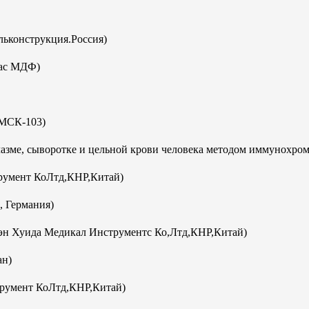
ьконструкция.Россия)
кас МДФ)
(МСК-103)
плазме, сыворотке и цельной крови человека методом иммунохро
румент КоЛтд,КНР,Китай)
, Германия)
эн Хуида Медикал Инструментс Ко,Лтд,КНР,Китай)
ан)
румент КоЛтд,КНР,Китай)