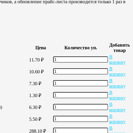
иков, а обновление прайс-листа производится только 1 раз в
Добавить
Цена
Количество уп.
товар
В
11.70
₽
корзину
В
10.60
₽
корзину
В
7.30
₽
корзину
В
1.30
₽
корзину
В
)
6.30
₽
корзину
В
5.50
₽
корзину
В
288.10
₽