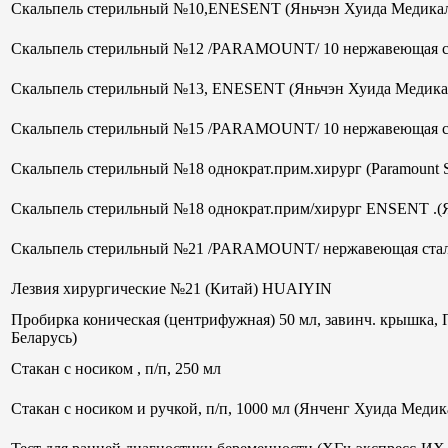
Скальпель стерильный №10,ENESENT (Яньчэн Хуида Медикал
Скальпель стерильный №12 /PARAMOUNT/ 10 нержавеющая ст
Скальпель стерильный №13, ENESENT (Яньчэн Хуида Медика
Скальпель стерильный №15 /PARAMOUNT/ 10 нержавеющая ст
Скальпель стерильный №18 однократ.прим.хирург (Paramount 
Скальпель стерильный №18 однократ.прим/хирург ENSENT .(
Скальпель стерильный №21 /PARAMOUNT/ нержавеющая стал
Лезвия хирургические №21 (Китай) HUAIYIN
Пробирка коническая (центрифужная) 50 мл, завинч. крышка, 
Беларусь)
Стакан с носиком , п/п, 250 мл
Стакан с носиком и ручкой, п/п, 1000 мл (Янченг Хуида Меди