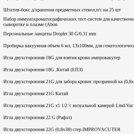
Штатив-бокс д/хранения предметных стекол,п/с на 25 шт
Набор иммунохроматографических тест-систем для качественн
сыворотке и плазме (Abon
Персональные ланцеты Droplet 30 G/0.31 mm
Пробирка вакуумная объем 6 мл, 13х100мм, для гематологи
Игла двухсторонняя 18G для взятия крови импровакутер
Игла двухсторонняя 18G ,Китай (ЕПЗ)
Игла двухсторонняя 21G для забора кровис прозрачной ка (0,8
Игла двухсторонняя 21G Китай
Игла двухсторонняя 21G х1 1/2 'с визуальной камерой Lind-V
Игла двухсторонняя 22 G (Рафэл)
Игла двухсторонняя 22G (0,8х38) стер.IMPROVACUTER