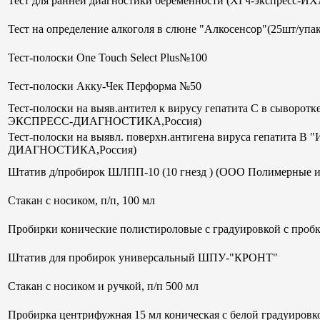
Тест для ранней диагностики беременности (ХГч-экспрес
Тест на определение алкоголя в слюне "Алкосенсор"(25шт/упак
Тест-полоски One Touch Select Plus№100
Тест-полоски Акку-Чек Перформа №50
Тест-полоски на выяв.антител к вирусу гепатита С в сывор
ЭКСПРЕСС-ДИАГНОСТИКА,Россия)
Тест-полоски на выявл. поверхн.антигена вируса гепатит
ДИАГНОСТИКА,Россия)
Штатив д/пробирок ШЛПП-10 (10 гнезд ) (ООО Полимерные и
Стакан с носиком, п/п, 100 мл
Пробирки конические полистироловые с градуировкой с пробк
Штатив для пробирок универсальный ШПУ-"КРОНТ"
Стакан с носиком и ручкой, п/п 500 мл
Пробирка центрифужная 15 мл коническая с белой градуиров