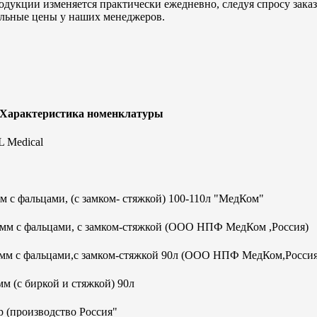
дукции изменяется практически ежедневно, следуя спросу заказч
альные цены у наших менеджеров.
 Характеристика номенклатуры
 Medical
 с фальцами, (с замком- стяжкой) 100-110л "МедКом"
0мм с фальцами, с замком-стяжкой (ООО НПФ МедКом ,Россия)
0мм с фальцами,с замком-стяжкой 90л (ООО НПФ МедКом,Россия
м (с биркой и стяжкой) 90л
 (производство Россия"