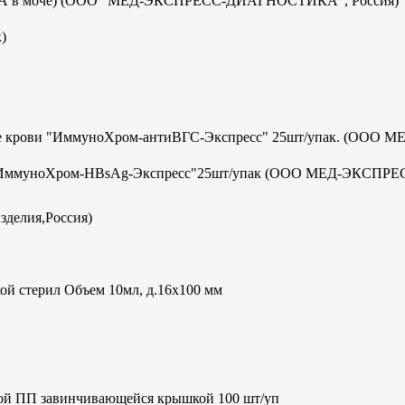
с-ИХА в моче) (ООО "МЕД-ЭКСПРЕСС-ДИАГНОСТИКА", Россия)
)
отке крови "ИммуноХром-антиВГС-Экспресс" 25шт/упак. (ООО М
а В "ИммуноХром-HBsAg-Экспресс"25шт/упак (ООО МЕД-ЭКСПРЕ
зделия,Россия)
ой стерил Объем 10мл, д.16х100 мм
кой ПП завинчивающейся крышкой 100 шт/уп