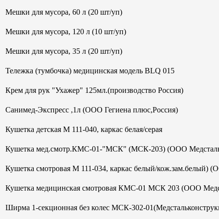
Мешки для мусора, 60 л (20 шт/уп)
Мешки для мусора, 120 л (10 шт/уп)
Мешки для мусора, 35 л (20 шт/уп)
Тележка (тумбочка) медицинская модель BLQ 015
Крем для рук "Ухажер" 125мл.(производство Россия)
Санимед-Экспресс ,1л (ООО Гегиена плюс,Россия)
Кушетка детская М 111-040, каркас белая/серая
Кушетка мед.смотр.КМС-01-"МСК" (МСК-203) (ООО Медсталь
Кушетка смотровая М 111-034, каркас белый/кож.зам.белый) (
Кушетка медицинская смотровая КМС-01 МСК 203 (ООО Медс
Ширма 1-секционная без колес МСК-302-01(Медстальконструк