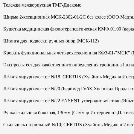
Тележка межкорпусная ТМГ-Диакомс
Ширма 2-хсекционная МСК-2302-01/2С без колес (ООО Медтал
Кушетка медицинская физиотерапевтическая КМФ.01.00 (кар
Штанга для подвески ручных опор (МСК-112)
Кровать функциональная четырехсексионная КФЗ-01-"МСК" 
Экспресс-тест для качественного определения тропонина I в 
Лезвия хирургические №18 ,CERTUS (Хуайинь Медикал Инст
Лезвия хирургические №20 (Беромед ГмбХ Хоспитал Продактс
Лезвия хирургические №22 ENSENT углеродистая сталь (Яньч
Ручка скальпеля большая, 130мм (Саммар Интернешнл,Пакист
Скальпель стерильный №10, CERTUS (Хуайинь Медикал Инст