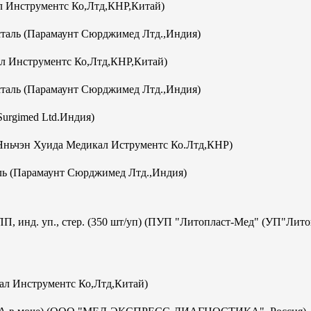
 Инструментс Ко,Лтд,КНР,Китай)
аль (Парамаунт Сюрджимед Лтд.,Индия)
л Инструментс Ко,Лтд,КНР,Китай)
аль (Парамаунт Сюрджимед Лтд.,Индия)
Surgimed Ltd.Индия)
Яньчэн Хуида Медикал Иструментс Ко.Лтд,КНР)
ь (Парамаунт Сюрджимед Лтд.,Индия)
ПП, инд. уп., стер. (350 шт/уп) (ПУП "Литопласт-Мед" (УП"Лит
кал Инструментс Ко,Лтд,Китай)