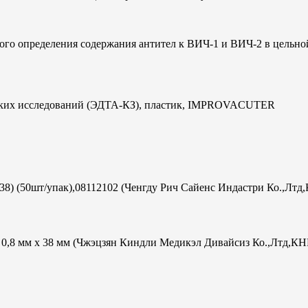
ого определения содержания антител к ВИЧ-1 и ВИЧ-2 в цельно
ческих исследований (ЭДТА-КЗ), пластик, IMPROVACUTER
х38) (50шт/упак),08112102 (Ченгду Рич Сайенс Индастри Ко.,Лтд
ac 0,8 мм х 38 мм (Чжэцзян Киндли Медикэл Дивайсиз Ко.,Лтд,КН