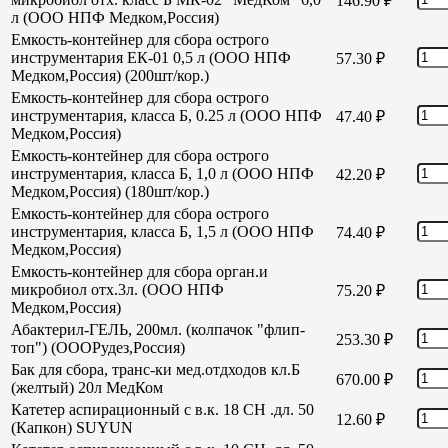
146.90
₽
л (ООО НПФ Медком,Россия)
Емкость-контейнер для сбора острого
инструментария ЕК-01 0,5 л (ООО НПФ
57.30
₽
Медком,Россия) (200шт/кор.)
Емкость-контейнер для сбора острого
инструментария, класса Б, 0.25 л (ООО НПФ
47.40
₽
Медком,Россия)
Емкость-контейнер для сбора острого
инструментария, класса Б, 1,0 л (ООО НПФ
42.20
₽
Медком,Россия) (180шт/кор.)
Емкость-контейнер для сбора острого
инструментария, класса Б, 1,5 л (ООО НПФ
74.40
₽
Медком,Россия)
Емкость-контейнер для сбора орган.и
микробиол отх.3л. (ООО НПФ
75.20
₽
Медком,Россия)
Абактерил-ГЕЛЬ, 200мл. (колпачок "флип-
253.30
₽
топ") (ОООРудез,Россия)
Бак для сбора, транс-ки мед.отдходов кл.Б
670.00
₽
(желтый) 20л МедКом
Катетер аспирационный с в.к. 18 СН .дл. 50
12.60
₽
(Капкон) SUYUN