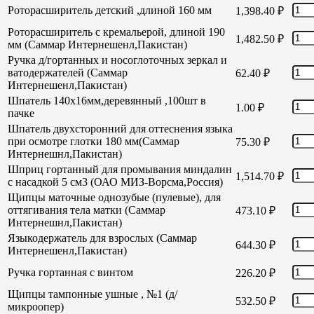
Роторасширитель детский ,длиной 160 мм
1,398.40
₽
Роторасширитель с кремальерой, длиной 190
1,482.50
₽
мм (Саммар Интернешенл,Пакистан)
Ручка д/гортанных и носоглоточных зеркал и
ватодержателей (Саммар
62.40
₽
Интернешенл,Пакистан)
Шпатель 140х16мм,деревянный ,100шт в
1.00
₽
пачке
Шпатель двухсторонний для оттеснения языка
при осмотре глотки 180 мм(Саммар
75.30
₽
Интернешнл,Пакистан)
Шприц гортанный для промывания миндалин
1,514.70
₽
с насадкой 5 см3 (ОАО МИЗ-Ворсма,Россия)
Щипцы маточные однозубые (пулевые), для
оттягивания тела матки (Саммар
473.10
₽
Интернешнл,Пакистан)
Языкодержатель для взрослых (Саммар
644.30
₽
Интернешенл,Пакистан)
Ручка гортанная с винтом
226.20
₽
Щипцы тампонные ушные , №1 (д/
532.50
₽
микроопер)