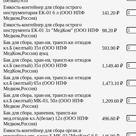
(белый) 65л
Емкость-контейнер для сбора острого
инструментария ЕК-01 6 л (ООО НПФ
141.20
₽
Медком,Россия)
Емкость-контейнер для сбора острого
инструмента ЕК-01 3л "МедКом" (ООО НПФ
98.20
₽
Медком,Россия)
Бак для сбора, хран-ия, трансп-ки отходов
кл.Б (желтый) 35л (ООО НПФ
593.90
₽
МедКом,Россия) аукц
Бак для сбора, хран-ия, трансп-ки отходов
кл.Б (желтый) 35л (ООО НПФ
1,149.40
₽
МедКом,Россия)
Бак для сбора, хран-ия, трансп-ки отходов
кл.Б (желтый) 65л (ООО НПФ
1,473.10
₽
Медком,Россия)
Бак для сбора, хран-ия, трансп-ки отходов
кл.Б (желтый) МК-03, 50л (ООО НПФ
1,209.60
₽
Медком ,Россия)
Бак для сбора, хранения, трансп-ки
мед.отходов кл.А(белае) 12л (ООО НПФ
496.60
₽
Медком,Россия)
Емкость-контейнер для сбора орган.и
микробиол отх. класс Б МК-02 "МедКом" 6,0