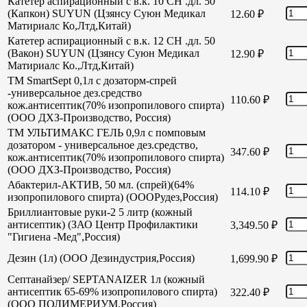
Катетер аспирационный с в.к. 10 СН .дл. 50
(Капкон) SUYUN (Цзянсу Суюн Медикал
12.60
₽
Матириалс Ко,Лтд,Китай)
Катетер аспирационный с в.к. 12 СН .дл. 50
(Вакон) SUYUN (Цзянсу Суюн Медикал
12.90
₽
Матириалс Ко.,Лтд,Китай)
TM SmartSept 0,1л с дозаторм-спрей
-универсальное дез.средство
110.60
₽
кож.антисептик(70% изопропилового спирта)
(ООО ДХЗ-Производство, Россия)
TM УЛЬТИМАКС ГЕЛЬ 0,9л с помповым
дозатором - универсальное дез.средство,
347.60
₽
кож.антисептик(70% изопропилового спирта)
(ООО ДХЗ-Производство, Россия)
Абактерил-АКТИВ, 50 мл. (спрей)(64%
114.10
₽
изопропилового спирта) (ОООРудез,Россия)
Бриллиантовые руки-2 5 литр (кожный
антисептик) (ЗАО Центр Профилактики
3,349.50
₽
"Гигиена -Мед",Россия)
Дезин (1л) (ООО Дезиндустрия,Россия)
1,699.90
₽
Септанайзер/ SEPTANAIZER 1л (кожный
антисептик 65-69% изопропилового спирта)
322.40
₽
(ООО ПОЛИМЕРИУМ,Россия)