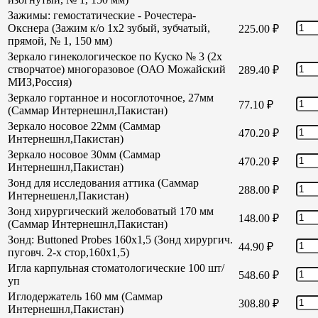
Зажимы: гемостатические - Рочестера-
Окснера (Зажим к/о 1х2 зубый, зубчатый,
225.00
₽
прямой, № 1, 150 мм)
Зеркало гинекологическое по Куско № 3 (2х
створчатое) многоразовое (ОАО Можайский
289.40
₽
МИЗ,Россия)
Зеркало гортанное и носоглоточное, 27мм
77.10
₽
(Саммар Интернешнл,Пакистан)
Зеркало носовое 22мм (Саммар
470.20
₽
Интернешнл,Пакистан)
Зеркало носовое 30мм (Саммар
470.20
₽
Интернешнл,Пакистан)
Зонд для исследования аттика (Саммар
288.00
₽
Интернешенл,Пакистан)
Зонд хирургический желобоватый 170 мм
148.00
₽
(Саммар Интернешнл,Пакистан)
Зонд: Buttoned Probes 160х1,5 (Зонд хирургич.
44.90
₽
пуговч. 2-х стор,160х1,5)
Игла карпульная стоматологические 100 шт/
548.60
₽
уп
Иглодержатель 160 мм (Саммар
308.80
₽
Интернешнл,Пакистан)