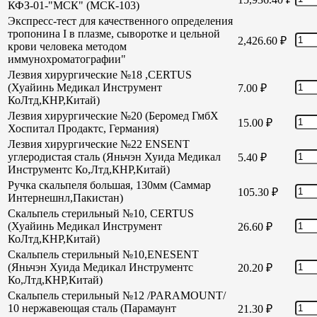
КФЗ-01-"МСК" (МСК-103)
Экспресс-тест для качественного определения
тропонина I в плазме, сыворотке и цельной
2,426.60
₽
крови человека методом
иммунохроматографии"
Лезвия хирургические №18 ,CERTUS
(Хуайинь Медикал Инструмент
7.00
₽
КоЛтд,КНР,Китай)
Лезвия хирургические №20 (Беромед ГмбХ
15.00
₽
Хоспитал Продактс, Германия)
Лезвия хирургические №22 ENSENT
углеродистая сталь (Яньчэн Хуида Медикал
5.40
₽
Инструментс Ко,Лтд,КНР,Китай)
Ручка скальпеля большая, 130мм (Саммар
105.30
₽
Интернешнл,Пакистан)
Скальпель стерильный №10, CERTUS
(Хуайинь Медикал Инструмент
26.60
₽
КоЛтд,КНР,Китай)
Скальпель стерильный №10,ENESENT
(Яньчэн Хуида Медикал Инструментс
20.20
₽
Ко,Лтд,КНР,Китай)
Скальпель стерильный №12 /PARAMOUNT/
10 нержавеющая сталь (Парамаунт
21.30
₽