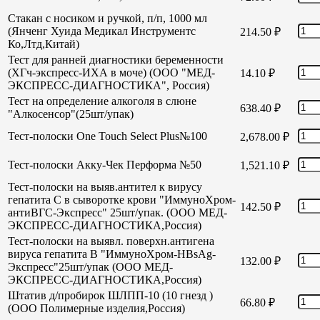
Стакан с носиком и ручкой, п/п, 1000 мл
(Янченг Хуида Медикал Инструментс
214.50
₽
Ко,Лтд,Китай)
Тест для ранней диагностики беременности
(ХГч-экспресс-ИХА в моче) (ООО "МЕД-
14.10
₽
ЭКСПРЕСС-ДИАГНОСТИКА", Россия)
Тест на определение алкоголя в слюне
638.40
₽
"Алкосенсор"(25шт/упак)
Тест-полоски One Touch Select Plus№100
2,678.00
₽
Тест-полоски Акку-Чек Перформа №50
1,521.10
₽
Тест-полоски на выяв.антител к вирусу
гепатита С в сыворотке крови "ИммуноХром-
142.50
₽
антиВГС-Экспресс" 25шт/упак. (ООО МЕД-
ЭКСПРЕСС-ДИАГНОСТИКА,Россия)
Тест-полоски на выявл. поверхн.антигена
вируса гепатита В "ИммуноХром-HBsAg-
132.00
₽
Экспресс"25шт/упак (ООО МЕД-
ЭКСПРЕСС-ДИАГНОСТИКА,Россия)
Штатив д/пробирок ШЛПП-10 (10 гнезд )
66.80
₽
(ООО Полимерные изделия,Россия)