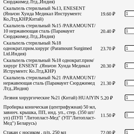
Сюрджимед Лтд.,Индия)
Скальпель стерильный №13, ENESENT
(Яньчэн Хуида Медикал Инструментс
19.60
₽
Ко,Лтд,КНР,Китай)
Скальпель стерильный №15 /PARAMOUNT/
10 нержавеющая сталь (Парамаунт
20.40
₽
Сюрджимед Лтд.,Индия)
Скальпель стерильный №18
однократ.прим.хирург (Paramount Surgimed
23.70
₽
Ltd.Индия)
Скальпель стерильный №18 однократ.прим/
хирург ENSENT .(Яньчэн Хуида Медикал
20.30
₽
Иструментс Ко.Лтд,КНР)
Скальпель стерильный №21 /PARAMOUNT/
нержавеющая сталь (Парамаунт Сюрджимед
21.30
₽
Лтд.,Индия)
Лезвия хирургические №21 (Китай) HUAIYIN
5.20
₽
Пробирка коническая (центрифужная) 50 мл,
завинч. крышка, ПП, инд. уп., стер. (350 шт/
11.50
₽
уп) (ПУП "Литопласт-Мед" (УП"Литопласт-
Мед") Беларусь)
Стакан с носиком , п/п, 250 мл
72.00
₽