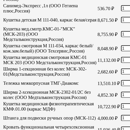
Санимед-Экспресс ,1л (ООО Гегиена
536.70
₽
плюс,Россия)
Кушетка детская М 111-040, каркас белая/серая
8,671.50
₽
Кушетка мед.смотр.КМС-01-"МСК"
(МСК-203) (ООО
8,755.90
₽
Медстальконструкция,Россия)
Кушетка смотровая М 111-034, каркас белый/
8,048.90
₽
кож.зам.белый) (ООО Техсервис,Россия)
Кушетка медицинская смотровая КМС-01
11,132.00
₽
МСК 203 (ООО Медстальконструкция,Россия)
Ширма 1-секционная без колес МСК-302-
2,682.60
₽
01(Медстальконструкция,Россия)
Тележка межкорпусная ТМГ-Диакомс
13,510.10
₽
Ширма 2-хсекционная МСК-2302-01/2С без
4,852.30
₽
колес (ООО Медтальконструкция.Россия)
Кушетка медицинская физиотерапевтическая
10,722.90
₽
КМФ.01.00 (каркас МДФ)
Штанга для подвески ручных опор (МСК-112)
4,000.00
₽
Кровать функциональная четырехсексионная
15,936.40
₽