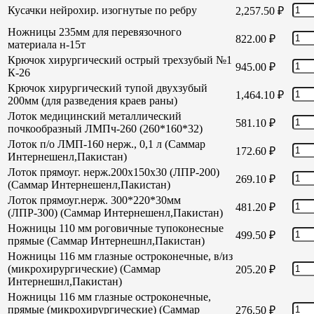
Кусачки нейрохир. изогнутые по ребру
2,257.50
₽
Ножницы 235мм для перевязочного
822.00
₽
материала н-15т
Крючок хирургический острый трехзубый №1
945.00
₽
К-26
Крючок хирургический тупой двухзубый
1,464.10
₽
200мм (для разведения краев раны)
Лоток медицинский металлический
581.10
₽
почкообразный ЛМПч-260 (260*160*32)
Лоток п/о ЛМП-160 нерж., 0,1 л (Саммар
172.60
₽
Интернешенл,Пакистан)
Лоток прямоуг. нерж.200х150х30 (ЛПР-200)
269.10
₽
(Саммар Интернешенл,Пакистан)
Лоток прямоуг.нерж. 300*220*30мм
481.20
₽
(ЛПР-300) (Саммар Интернешенл,Пакистан)
Ножницы 110 мм роговичные тупоконесные
499.50
₽
прямые (Саммар Интернешнл,Пакистан)
Ножницы 116 мм глазные остроконечные, в/из
(микрохирургические) (Саммар
205.20
₽
Интернешнл,Пакистан)
Ножницы 116 мм глазные остроконечные,
прямые (микрохирургические) (Саммар
276.50
₽