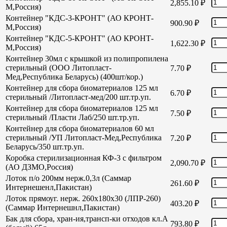
2,855.10
₽
М,Россия)
Контейнер "КДС-3-КРОНТ" (АО КРОНТ-
900.90
₽
М,Россия)
Контейнер "КДС-5-КРОНТ" (АО КРОНТ-
1,622.30
₽
М,Россия)
Контейнер 30мл с крышкой из полипропилена
стерильный (ООО Литопласт-
7.70
₽
Мед,Республика Беларусь) (400шт/кор.)
Контейнер для сбора биоматериалов 125 мл
6.70
₽
стерильный /Литопласт-мед/200 шт.тр.уп.
Контейнер для сбора биоматериалов 125 мл
7.50
₽
стерильный /Пласти Лаб/250 шт.тр.уп.
Контейнер для сбора биоматериалов 60 мл
стерильный /УП Литопласт-Мед,Республика
7.20
₽
Беларусь/350 шт.тр.уп.
Коробка стерилизационная КФ-3 с фильтром
2,090.70
₽
(АО ДЗМО,Россия)
Лоток п/о 200мм нерж.0,3л (Саммар
261.60
₽
Интернешенл,Пакистан)
Лоток прямоуг. нерж. 260х180х30 (ЛПР-260)
403.20
₽
(Саммар Интернешнл,Пакистан)
Бак для сбора, хран-ия,трансп-ки отходов кл.А
793.80
₽