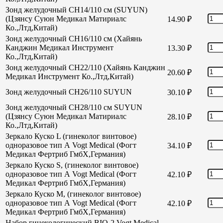
Зонд желудочный CH14/110 см (SUYUN)
(Цзянсу Суюн Медикал Матириалс
14.90
₽
Ко.,Лтд,Китай)
Зонд желудочный CH16/110 см (Хайянь
Канджин Медикал Инструмент
13.30
₽
Ко.,Лтд,Китай)
Зонд желудочный СН22/110 (Хайянь Канджин
20.60
₽
Медикал Инструмент Ко.,Лтд,Китай)
Зонд желудочный СН26/110 SUYUN
30.10
₽
Зонд желудочный СН28/110 см SUYUN
(Цзянсу Суюн Медикал Матириалс
28.10
₽
Ко.,Лтд,Китай)
Зеркало Куско L (гинеколог винтовое)
одноразовое тип А Vogt Medical (Фогт
34.10
₽
Медикал Фертриб ГмбХ,Германия)
Зеркало Куско S, (гинеколог винтовое)
одноразовое тип А Vogt Medical (Фогт
42.10
₽
Медикал Фертриб ГмбХ,Германия)
Зеркало Куско М, (гинеколог винтовое)
одноразовое тип А Vogt Medical (Фогт
42.10
₽
Медикал Фертриб ГмбХ,Германия)
Набор гинекологический BIO-2 Vogt Medical