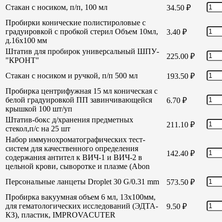
Стакан с носиком, п/п, 100 мл
34.50
₽
Пробирки конические полистироловые с
градуировкой с пробкой стерил Объем 10мл,
3.40
₽
д.16х100 мм
Штатив для пробирок универсальный ШПУ-
225.00
₽
"КРОНТ"
Стакан с носиком и ручкой, п/п 500 мл
193.50
₽
Пробирка центрифужная 15 мл коническая с
белой градуировкой ПП завинчивающейся
6.70
₽
крышкой 100 шт/уп
Штатив-бокс д/хранения предметных
211.10
₽
стекол,п/с на 25 шт
Набор иммунохроматографических тест-
систем для качественного определения
142.40
₽
содержания антител к ВИЧ-1 и ВИЧ-2 в
цельной крови, сыворотке и плазме (Abon
Персональные ланцеты Droplet 30 G/0.31 mm
573.50
₽
Пробирка вакуумная объем 6 мл, 13х100мм,
для гематологических исследований (ЭДТА-
9.50
₽
КЗ), пластик, IMPROVACUTER