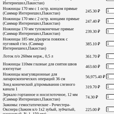
Интернешнл,Пакистан)
Ножницы 170 мм с 1 остр. концом прямые
245.30
₽
(Саммар Интернешнл,Пакистан)
Ножницы 170 мм с 2 остр. концами прямые
247.40
₽
(Саммар Интернешнл,Пакистан)
Ножницы 170 мм тупоконечные прямые
239.30
₽
(Саммар Интернешнл,Пакистан)
Ножницы 185 мм д/разреза повязок с
пуговкой г/из. (Саммар
385.10
₽
Интернешенл,Пакистан)
Лоток п/о 260мм нерж., 0,5 л
361.70
₽
Ножницы 110мм глазные для снятия швов
463.60
₽
изогнутые
Ножницы коагуляционные для
56,975.40
₽
лапароскопических операций 36 см
Зонд конический д/промывания слезного
319.70
₽
канала 1
Зеркало гортанное и носоглоточное, 12 мм
74.30
₽
(Саммар Интернешнл,Пакистан)
Зажимы: гемостатические - Рочестера-
Окснера (Зажим к/о 1х2 зубый, зубчатый,
225.00
₽
изогнутый, № 1, 150 мм)