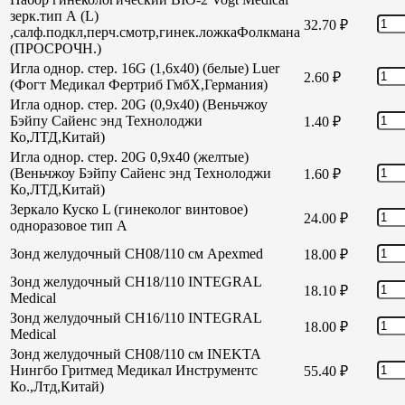
зерк.тип А (L)
32.70
₽
,салф.подкл,перч.смотр,гинек.ложкаФолкмана
(ПРОСРОЧН.)
Игла однор. стер. 16G (1,6х40) (белые) Luer
2.60
₽
(Фогт Медикал Фертриб ГмбХ,Германия)
Игла однор. стер. 20G (0,9х40) (Веньчжоу
Бэйпу Сайенс энд Технолоджи
1.40
₽
Ко,ЛТД,Китай)
Игла однор. стер. 20G 0,9х40 (желтые)
(Веньчжоу Бэйпу Сайенс энд Технолоджи
1.60
₽
Ко,ЛТД,Китай)
Зеркало Куско L (гинеколог винтовое)
24.00
₽
одноразовое тип А
Зонд желудочный СН08/110 см Apexmed
18.00
₽
Зонд желудочный СН18/110 INTEGRAL
18.10
₽
Medical
Зонд желудочный СН16/110 INTEGRAL
18.00
₽
Medical
Зонд желудочный СН08/110 см INEKTA
Нингбо Гритмед Медикал Инструментс
55.40
₽
Ко.,Лтд,Китай)