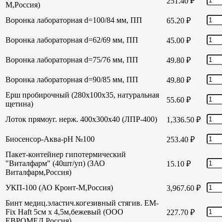
251.40
₽
М,Россия)
Воронка лабораторная d=100/84 мм, ПП
65.20
₽
Воронка лабораторная d=62/69 мм, ПП
45.00
₽
Воронка лабораторная d=75/76 мм, ПП
49.80
₽
Воронка лабораторная d=90/85 мм, ПП
49.80
₽
Ерш пробирочный (280х100х35, натуральная
55.60
₽
щетина)
Лоток прямоуг. нерж. 400х300х40 (ЛПР-400)
1,336.50
₽
Биосенсор-Аква-рН №100
253.40
₽
Пакет-контейнер гипотермический
"Виталфарм" (40шт/уп) (ЗАО
15.10
₽
Виталфарм,Россия)
УКП-100 (АО Кронт-М,Россия)
3,967.60
₽
Бинт медиц.эластич.когезивный стягив. EM-
Fix Haft 5см х 4,5м,бежевый (ООО
227.70
₽
ЕВРОМЕД,Россия)