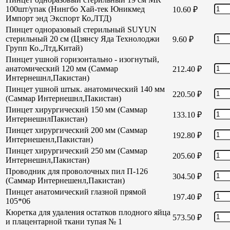
100шт/упак (Нингбо Хай-тек Юникмед
10.60
₽
Импорт энд Экспорт Ко,ЛТД)
Пинцет одноразовый стерильный SUYUN
стерильный 20 см (Цзянсу Яда Технолоджи
9.60
₽
Групп Ко.,Лтд,Китай)
Пинцет ушной горизонтально - изогнутый,
анатомический 120 мм (Саммар
212.40
₽
Интернешнл,Пакистан)
Пинцет ушной штык. анатомический 140 мм
220.50
₽
(Саммар Интернешнл,Пакистан)
Пинцет хирургический 150 мм (Саммар
133.10
₽
ИнтернешнлПакистан)
Пинцет хирургический 200 мм (Саммар
192.80
₽
Интернешенл,Пакистан)
Пинцет хирургический 250 мм (Саммар
205.60
₽
Интернешнл,Пакистан)
Проводник для проволочных пил П-126
304.50
₽
(Саммар Интернешенл,Пакистан)
Пинцет анатомический глазной прямой
197.40
₽
105*06
Кюретка для удаления остатков плодного яйца
573.50
₽
и плацентарной ткани тупая № 1