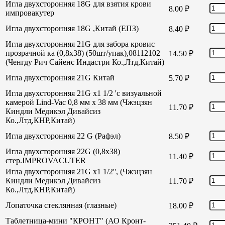
Игла двухсторонняя 18G для взятия крови
8.00
₽
импровакутер
Игла двухсторонняя 18G ,Китай (ЕПЗ)
8.40
₽
Игла двухсторонняя 21G для забора кровис
прозрачной ка (0,8х38) (50шт/упак),08112102
14.50
₽
(Ченгду Рич Сайенс Индастри Ко.,Лтд,Китай)
Игла двухсторонняя 21G Китай
5.70
₽
Игла двухсторонняя 21G х1 1/2 'с визуальной
камерой Lind-Vac 0,8 мм х 38 мм (Чжэцзян
11.70
₽
Киндли Медикэл Дивайсиз
Ко.,Лтд,КНР,Китай)
Игла двухсторонняя 22 G (Рафэл)
8.50
₽
Игла двухсторонняя 22G (0,8х38)
11.40
₽
стер.IMPROVACUTER
Игла двухсторонняя 21G х1 1/2'', (Чжэцзян
Киндли Медикэл Дивайсиз
11.70
₽
Ко.,Лтд,КНР,Китай)
Лопаточка стеклянная (глазные)
18.00
₽
Таблетница-мини "КРОНТ" (АО Кронт-