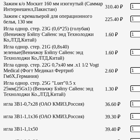
Зажим к/о Москит 160 мм изогнутый (Саммар
310.40
₽
Интернешенл,Пакистан)
Зажим с кремальерой для операционного
225.40
₽
белья, 130 мм
Игла однор. стер. 23G (0,6*25) (голубая)
(Веньчжоу Бэйпу Сайенс энд Технолоджи
1.60
₽
Ко,ЛТД,Китай)
Игла однор. стер. 21G (0,8х40)
зеленые(Веньчжоу Бэйпу Сайенс энд
1.60
₽
Технолоджи Ко,ЛТД,Китай)
Игла однор. стер. 22G 0,7х40 мм .х1 1/2 Vogt
Medical (Фогт Медикал Фертриб
2.60
₽
ГмбХ,Германия)
Игла однор. стер. 25G "Luer"0.5 х
25мм(25Gх1) (Веньчжу Бэйпу Сайенс энд
1.30
₽
Технолоджи Ко.,ЛТД,Китай)
игла 3В1-0,7х28 (ОАО КМИЗ,Россия)
36.60
₽
игла 3В1-1,1х36 (ОАО КМИЗ,Россия)
39.30
₽
игла 3В1-1,1х50
39.40
₽