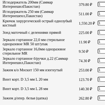
Иглодержатель 200мм (Саммар
379.80
₽
ИнтернешнлПакистан)
Иглодержатель 250 мм (Саммар
511.00
₽
Интернешенл,Пакистан)
Крючок хирургический острый однозубый
1,550.20
₽
костный
Зонд маточный с делениями прямой
225.00
₽
Зеркало гортанное 22,0 мм стерильное
11.90
₽
одноразовое MR 50 шт/упак
Зеркало гортанное 16,0мм одноразовое
9.50
₽
стерильное MR
Зеркало гортанное б/ручки д.22 (Саммар
74.30
₽
Интернешнл,Пакистан)
Зажим к/о Москит 150 мм изогнутый
253.00
₽
Винт корт. D 3,5 мм L 20 мм
123.70
₽
Винт корт. D 3,5 мм L 28 мм
140.30
₽
Зажим д/опер. белья (цапка)
262.80
₽