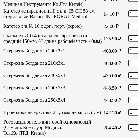
Медикал Инструментс Ко.Лтд,Китай)
Катетер аспирационный с в.к. 05 СН 53 см
14.10
₽
стерильный Вакон .INTEGRAL Medical
Катетер в/в № 16 с доп. порт. (серые)
22.00
₽
Скальпель Сб-4 (скальпель брюшистый
135.90
₽
средний 150мм, 6" длина рабочей части 40мм)
Стержень Богданова 200х3х1
408.00
₽
Стержень Богданова 210х3х1
408.00
₽
Стержень Богданова 240х5х3
435.00
₽
Стержень Богданова 250х5х3
448.50
₽
Стержень Богданова 250х5х4
448.50
₽
Проволока д/серк. шва d-1,5 мм нерж. ст. (5 м)
142.50
₽
Роторасширитель винтовой одноразовый
(Сямынь Компауэр Медикал
284.40
₽
Тек.Ко.ЛТД,.Китай)