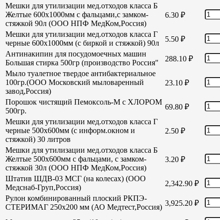
Мешки для утилизации мед.отходов класса Б
Желтые 600х1000мм с фальцами,с замком-
6.30
₽
стяжкой 90л (ООО НПФ МедКом,Россия)
Мешки для утилизации мед.отходов класса Г
5.50
₽
черные 600х1000мм (с биркой и стяжкой) 90л
Антинакипин для посудомоечных машин
288.10
₽
Большая стирка 500гр (производство Россия"
Мыло туалетное твердое антибактериальное
100гр.(ООО Московский мыловаренный
23.10
₽
завод,Россия)
Порошок чистящий Пемоксоль-М с ХЛОРОМ
69.80
₽
500гр.
Мешки для утилизации мед.отходов класса Г
черные 500х600мм (с информ.окном и
2.50
₽
стяжкой) 30 литров
Мешки для утилизации мед.отходов класса Б
Желтые 500х600мм с фальцами, с замком-
3.20
₽
стяжкой 30л (ООО НПФ МедКом,Россия)
Штатив ШДВ-03 МСГ (на колесах) (ООО
2,342.90
₽
Медснаб-Груп,Россия)
Рулон комбинированный плоский РКПЭ-
3,925.20
₽
СТЕРИМАГ 250х200 мм (АО Медтест,Россия)