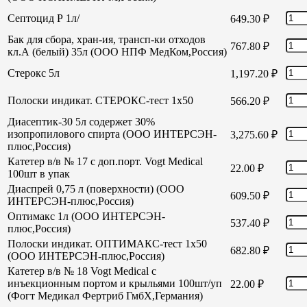
Септоцид Р 1л/
649.30
₽
Бак для сбора, хран-ия, трансп-ки отходов
767.80
₽
кл.А (белый) 35л (ООО НПФ МедКом,Россия)
Стерокс 5л
1,197.20
₽
Полоски индикат. СТЕРОКС-тест 1х50
566.20
₽
Диасептик-30 5л содержет 30%
изопропилового спирта (ООО ИНТЕРСЭН-
3,275.60
₽
плюс,Россия)
Катетер в/в № 17 с доп.порт. Vogt Medical
22.00
₽
100шт в упак
Диаспрей 0,75 л (поверхности) (ООО
609.50
₽
ИНТЕРСЭН-плюс,Россия)
Оптимакс 1л (ООО ИНТЕРСЭН-
537.40
₽
плюс,Россия)
Полоски индикат. ОПТИМАКС-тест 1х50
682.80
₽
(ООО ИНТЕРСЭН-плюс,Россия)
Катетер в/в № 18 Vogt Medical с
инъекционным портом и крыльями 100шт/уп
22.00
₽
(Фогт Медикал Фертриб ГмбХ,Германия)