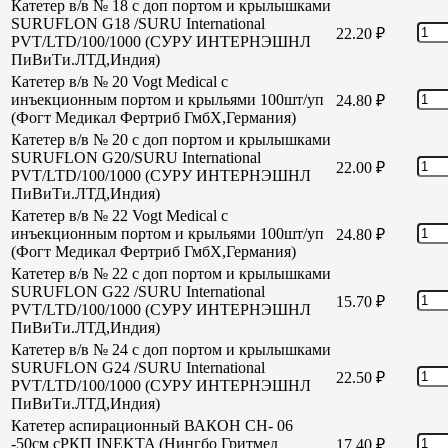
Катетер в/в № 18 с доп портом и крылышками
SURUFLON G18 /SURU International
22.20
₽
PVT/LTD/100/1000 (СУРУ ИНТЕРНЭШНЛ
ПиВиТи.ЛТД,Индия)
Катетер в/в № 20 Vogt Medical с
инъекционным портом и крыльями 100шт/уп
24.80
₽
(Фогт Медикал Фертриб ГмбХ,Германия)
Катетер в/в № 20 с доп портом и крылышками
SURUFLON G20/SURU International
22.00
₽
PVT/LTD/100/1000 (СУРУ ИНТЕРНЭШНЛ
ПиВиТи.ЛТД,Индия)
Катетер в/в № 22 Vogt Medical с
инъекционным портом и крыльями 100шт/уп
24.80
₽
(Фогт Медикал Фертриб ГмбХ,Германия)
Катетер в/в № 22 с доп портом и крылышками
SURUFLON G22 /SURU International
15.70
₽
PVT/LTD/100/1000 (СУРУ ИНТЕРНЭШНЛ
ПиВиТи.ЛТД,Индия)
Катетер в/в № 24 с доп портом и крылышками
SURUFLON G24 /SURU International
22.50
₽
PVT/LTD/100/1000 (СУРУ ИНТЕРНЭШНЛ
ПиВиТи.ЛТД,Индия)
Катетер аспирационный ВАКОН СН- 06
-50см сРКП INEKTA (Нингбо Гритмед
17.40
₽