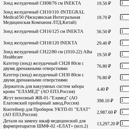
Зонд желудочный СН08/76 см INEKTA
19.50
₽
Зонд желудочный СН10/110 /INTEGRAL
Medical/50 (Чжэцзянская Интегральная
19.70
₽
Медицинская Компания ЛТД,Китай)
Зонд желудочный СН16/125 см INEKTA
56.50
₽
Зонд желудочный СН18/120 INEKTA
29.40
₽
Зонд желудочный СН22/80 см (1010-22) Alba
19.50
₽
Healthcare
Катетер (зонд) желудочный СН28 80см с
76.80
₽
двумя дренажными отверстиями
Катетер (зонд) желудочный СН30 80см с
76.80
₽
двумя дренажными отверстиями
Держатель для вакуумных систем забора
4.40
₽
крови "ЕЛАМЕД" (АО ЕПЗ.Россия)
Жгут венозный ЖВ-01-"Еламед" (АО
398.10
₽
Елатомский приборный завод,Россия)
Контейнер для Пробирок УКТП-01 "ЕЛАТ"
2,987.60
₽
(АО ЕПЗ,Россия)
Детали на замену шкаф медицинский для
13,297.20
₽
фармпрепаратов ШМФ-02 «ЕЛАТ» (исп.2)