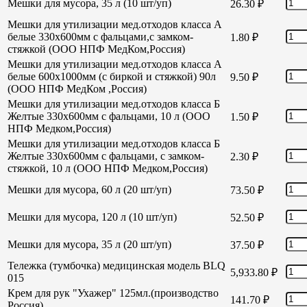
Мешки для мусора, 35 л (10 шт/уп)
26.30
₽
Мешки для утилизации мед.отходов класса А
белые 330х600мм с фальцами,с замком-
1.80
₽
стяжкой (ООО НПФ МедКом,Россия)
Мешки для утилизации мед.отходов класса А
белые 600х1000мм (с биркой и стяжкой) 90л
9.50
₽
(ООО НПФ МедКом ,Россия)
Мешки для утилизации мед.отходов класса Б
Желтые 330х600мм с фальцами, 10 л (ООО
1.50
₽
НПФ Медком,Россия)
Мешки для утилизации мед.отходов класса Б
Желтые 330х600мм с фальцами, с замком-
2.30
₽
стяжкой, 10 л (ООО НПФ Медком,Россия)
Мешки для мусора, 60 л (20 шт/уп)
73.50
₽
Мешки для мусора, 120 л (10 шт/уп)
52.50
₽
Мешки для мусора, 35 л (20 шт/уп)
37.50
₽
Тележка (тумбочка) медицинская модель BLQ
5,933.80
₽
015
Крем для рук "Ухажер" 125мл.(производство
141.70
₽
Россия)