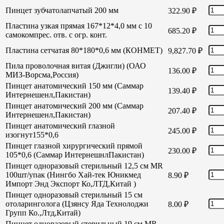
Пинцет зубчатолапчатый 200 мм
322.90
₽
Пластина узкая прямая 167*12*4,0 мм с 10
685.20
₽
самокомпрес. отв. с огр. конт.
Пластина сетчатая 80*180*0,6 мм (КОНМЕТ)
9,827.70
₽
Пила проволочная витая (Джигли) (ОАО
136.00
₽
МИЗ-Ворсма,Россия)
Пинцет анатомический 150 мм (Саммар
139.40
₽
Интернешенл,Пакистан)
Пинцет анатомический 200 мм (Саммар
207.40
₽
Интернешенл,Пакистан)
Пинцет анатомический глазной
245.00
₽
изогнут155*0,6
Пинцет глазной хирургический прямой
230.00
₽
105*0,6 (Саммар ИнтернешнлПакистан)
Пинцет одноразовый стерильный 12,5 см MR
100шт/упак (Нингбо Хай-тек Юникмед
8.90
₽
Импорт Энд Экспорт Ко,ЛТД,Китай )
Пинцет одноразовый стерильный 15 см
отоларинголога (Цзянсу Яда Технолоджи
8.00
₽
Групп Ко.,Лтд,Китай)
Пинцет одноразовый стерильный 19 см MR