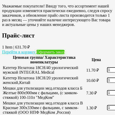
Уважаемые покупатели! Ввиду того, что ассортимент нашей
продукции изменяется практически ежедневно, следуя спросу
заказчиков, а обновление прайс-листа производится только 1
раз в месяц — уточняйте наличие интересующего Вас товара
и актуальные цены у наших менеджеров.
Прайс-лист
1 Item
|
631.70
₽
Перейти в корзину
Оформить заказ
Ценовая группа/ Характеристика
Цена
номенклатуры
Катетер Нелатона 18CH/40 урологический
11.70
₽
мужской INTEGRAL Medical
Катетер Нелатона 18CH/20 урологический
10.60
₽
женский,Китай
Мешки для утилизации мед.отходов класса Б
Желтые 800х900мм с фальцами, (с замком-
7.30
₽
стяжкой) 100-110л "МедКом"
Мешки для утилизации мед.отходов класса В
Красные 300х330мм с фальцами, с замком-
1.30
₽
стяжкой (ООО НПФ МедКом ,Россия)