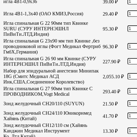
игла 4В1-0,9х36
39.00
₽
Игла 4В1-1,3х40 (ОАО КМИЗ,Россия)
29.40
₽
Игла спинальная G 22 90мм тип Квинке
SURU (СУРУ ИНТЕРНЭШНЛ
95.30
₽
ПиВиТи.ЛТД,Индия)
Игла спинальная G 23х90 мм тип Квинке ,без
проводниковой иглы (Фогт Медикал Фертриб
96.30
₽
ГмбХ,Германия)
Игла спинальная G 26 90 мм Квинке (СУРУ
227.90
₽
ИНТЕРНЭШНЛ ПиВиТи.ЛТД,Индия)
Набор для эпидуральной анестезии Минипак
18G (Смитс Медикал АСД
2,055.10
₽
Инк,США,Соединенное Королевство)
Игла спинальная G 27 90мм тип Квинке С
293.40
₽
ПРОВОДНИКОМ,Vogt Medical
Зонд желудочный СН20/110 (SUYUN)
21.50
₽
Зонд желудочный СН24/110 Юникорнмед
41.70
₽
Хайянь (Китай)
Зонд желудочный CH12/110 см (Хайянь
Канджин Медикал Инструмент
13.30
₽
Ко.,Лтд,Китай)