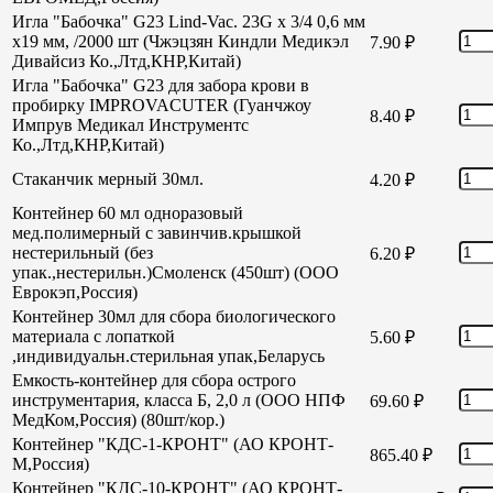
Игла "Бабочка" G23 Lind-Vac. 23G х 3/4 0,6 мм
х19 мм, /2000 шт (Чжэцзян Киндли Медикэл
7.90
₽
Дивайсиз Ко.,Лтд,КНР,Китай)
Игла "Бабочка" G23 для забора крови в
пробирку IMPROVACUTER (Гуанчжоу
8.40
₽
Импрув Медикал Инструментс
Ко.,Лтд,КНР,Китай)
Стаканчик мерный 30мл.
4.20
₽
Контейнер 60 мл одноразовый
мед.полимерный с завинчив.крышкой
нестерильный (без
6.20
₽
упак.,нестерильн.)Смоленск (450шт) (ООО
Еврокэп,Россия)
Контейнер 30мл для сбора биологического
материала с лопаткой
5.60
₽
,индивидуальн.стерильная упак,Беларусь
Емкость-контейнер для сбора острого
инструментария, класса Б, 2,0 л (ООО НПФ
69.60
₽
МедКом,Россия) (80шт/кор.)
Контейнер "КДС-1-КРОНТ" (АО КРОНТ-
865.40
₽
М,Россия)
Контейнер "КДС-10-КРОНТ" (АО КРОНТ-