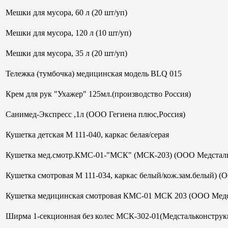
Мешки для мусора, 60 л (20 шт/уп)
Мешки для мусора, 120 л (10 шт/уп)
Мешки для мусора, 35 л (20 шт/уп)
Тележка (тумбочка) медицинская модель BLQ 015
Крем для рук "Ухажер" 125мл.(производство Россия)
Санимед-Экспресс ,1л (ООО Гегиена плюс,Россия)
Кушетка детская М 111-040, каркас белая/серая
Кушетка мед.смотр.КМС-01-"МСК" (МСК-203) (ООО Медсталь
Кушетка смотровая М 111-034, каркас белый/кож.зам.белый) (
Кушетка медицинская смотровая КМС-01 МСК 203 (ООО Медс
Ширма 1-секционная без колес МСК-302-01(Медстальконструк