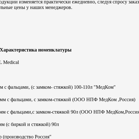
дукции изменяется практически ежедневно, следуя спросу заказч
альные цены у наших менеджеров.
 Характеристика номенклатуры
 Medical
 с фальцами, (с замком- стяжкой) 100-110л "МедКом"
0мм с фальцами, с замком-стяжкой (ООО НПФ МедКом ,Россия)
0мм с фальцами,с замком-стяжкой 90л (ООО НПФ МедКом,Россия
м (с биркой и стяжкой) 90л
 (производство Россия"