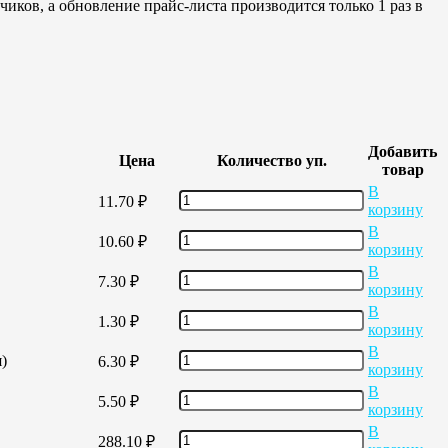
иков, а обновление прайс-листа производится только 1 раз в
Добавить
Цена
Количество уп.
товар
В
11.70
₽
корзину
В
10.60
₽
корзину
В
7.30
₽
корзину
В
1.30
₽
корзину
В
)
6.30
₽
корзину
В
5.50
₽
корзину
В
288.10
₽