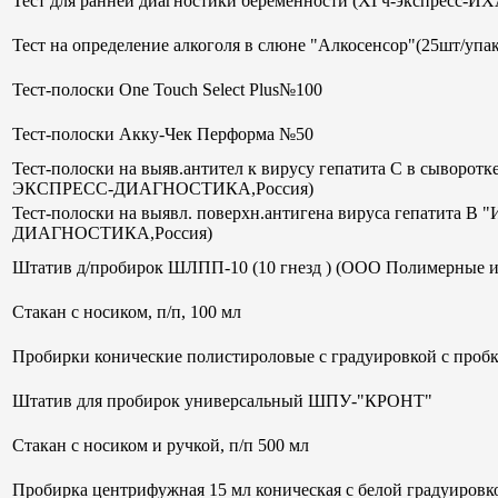
Тест для ранней диагностики беременности (ХГч-экспрес
Тест на определение алкоголя в слюне "Алкосенсор"(25шт/упак
Тест-полоски One Touch Select Plus№100
Тест-полоски Акку-Чек Перформа №50
Тест-полоски на выяв.антител к вирусу гепатита С в сывор
ЭКСПРЕСС-ДИАГНОСТИКА,Россия)
Тест-полоски на выявл. поверхн.антигена вируса гепатит
ДИАГНОСТИКА,Россия)
Штатив д/пробирок ШЛПП-10 (10 гнезд ) (ООО Полимерные и
Стакан с носиком, п/п, 100 мл
Пробирки конические полистироловые с градуировкой с пробк
Штатив для пробирок универсальный ШПУ-"КРОНТ"
Стакан с носиком и ручкой, п/п 500 мл
Пробирка центрифужная 15 мл коническая с белой градуиров