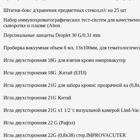
Штатив-бокс д/хранения предметных стекол,п/с на 25 шт
Набор иммунохроматографических тест-систем для качественн
сыворотке и плазме (Abon
Персональные ланцеты Droplet 30 G/0.31 mm
Пробирка вакуумная объем 6 мл, 13х100мм, для гематологи
Игла двухсторонняя 18G для взятия крови импровакутер
Игла двухсторонняя 18G ,Китай (ЕПЗ)
Игла двухсторонняя 21G для забора кровис прозрачной ка (0,8
Игла двухсторонняя 21G Китай
Игла двухсторонняя 21G х1 1/2 'с визуальной камерой Lind-V
Игла двухсторонняя 22 G (Рафэл)
Игла двухсторонняя 22G (0,8х38) стер.IMPROVACUTER