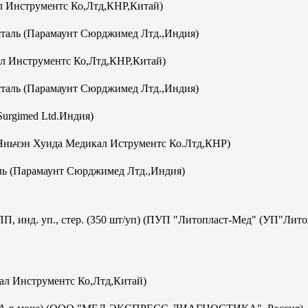
 Инструментс Ко,Лтд,КНР,Китай)
аль (Парамаунт Сюрджимед Лтд.,Индия)
л Инструментс Ко,Лтд,КНР,Китай)
аль (Парамаунт Сюрджимед Лтд.,Индия)
Surgimed Ltd.Индия)
Яньчэн Хуида Медикал Иструментс Ко.Лтд,КНР)
ь (Парамаунт Сюрджимед Лтд.,Индия)
ПП, инд. уп., стер. (350 шт/уп) (ПУП "Литопласт-Мед" (УП"Лит
кал Инструментс Ко,Лтд,Китай)