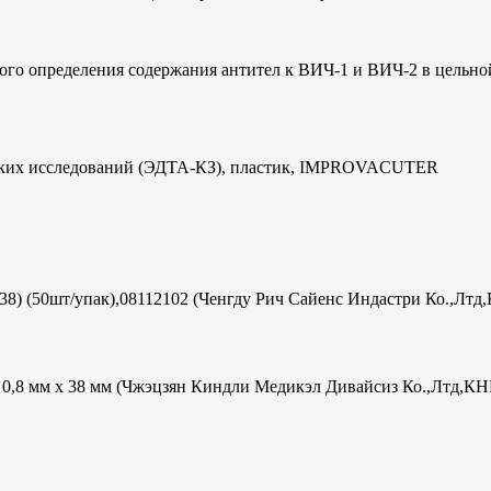
ого определения содержания антител к ВИЧ-1 и ВИЧ-2 в цельно
ческих исследований (ЭДТА-КЗ), пластик, IMPROVACUTER
х38) (50шт/упак),08112102 (Ченгду Рич Сайенс Индастри Ко.,Лтд
ac 0,8 мм х 38 мм (Чжэцзян Киндли Медикэл Дивайсиз Ко.,Лтд,КН