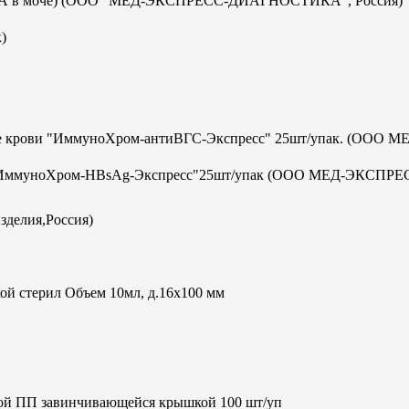
с-ИХА в моче) (ООО "МЕД-ЭКСПРЕСС-ДИАГНОСТИКА", Россия)
)
отке крови "ИммуноХром-антиВГС-Экспресс" 25шт/упак. (ООО М
а В "ИммуноХром-HBsAg-Экспресс"25шт/упак (ООО МЕД-ЭКСПРЕ
зделия,Россия)
ой стерил Объем 10мл, д.16х100 мм
кой ПП завинчивающейся крышкой 100 шт/уп