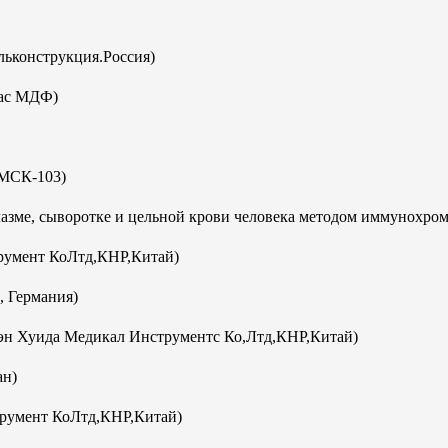
ьконструкция.Россия)
кас МДФ)
(МСК-103)
плазме, сыворотке и цельной крови человека методом иммунохро
румент КоЛтд,КНР,Китай)
, Германия)
эн Хуида Медикал Инструментс Ко,Лтд,КНР,Китай)
ан)
румент КоЛтд,КНР,Китай)