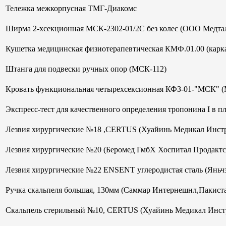
Тележка межкорпусная ТМГ-Диакомс
Ширма 2-хсекционная МСК-2302-01/2С без колес (ООО Медтал
Кушетка медицинская физиотерапевтическая КМФ.01.00 (кар
Штанга для подвески ручных опор (МСК-112)
Кровать функциональная четырехсексионная КФЗ-01-"МСК" 
Экспресс-тест для качественного определения тропонина I в 
Лезвия хирургические №18 ,CERTUS (Хуайинь Медикал Инст
Лезвия хирургические №20 (Беромед ГмбХ Хоспитал Продактс
Лезвия хирургические №22 ENSENT углеродистая сталь (Яньч
Ручка скальпеля большая, 130мм (Саммар Интернешнл,Пакист
Скальпель стерильный №10, CERTUS (Хуайинь Медикал Инст