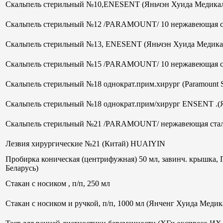
Скальпель стерильный №10,ENESENT (Яньчэн Хуида Медикал
Скальпель стерильный №12 /PARAMOUNT/ 10 нержавеющая ст
Скальпель стерильный №13, ENESENT (Яньчэн Хуида Медика
Скальпель стерильный №15 /PARAMOUNT/ 10 нержавеющая ст
Скальпель стерильный №18 однократ.прим.хирург (Paramount 
Скальпель стерильный №18 однократ.прим/хирург ENSENT .(
Скальпель стерильный №21 /PARAMOUNT/ нержавеющая стал
Лезвия хирургические №21 (Китай) HUAIYIN
Пробирка коническая (центрифужная) 50 мл, завинч. крышка, 
Беларусь)
Стакан с носиком , п/п, 250 мл
Стакан с носиком и ручкой, п/п, 1000 мл (Янченг Хуида Меди