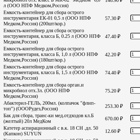
146.90
₽
л (ООО НПФ Медком,Россия)
Емкость-контейнер для сбора острого
инструментария ЕК-01 0,5 л (ООО НПФ
57.30
₽
Медком,Россия) (200шт/кор.)
Емкость-контейнер для сбора острого
инструментария, класса Б, 0.25 л (ООО НПФ
47.40
₽
Медком,Россия)
Емкость-контейнер для сбора острого
инструментария, класса Б, 1,0 л (ООО НПФ
42.20
₽
Медком,Россия) (180шт/кор.)
Емкость-контейнер для сбора острого
инструментария, класса Б, 1,5 л (ООО НПФ
74.40
₽
Медком,Россия)
Емкость-контейнер для сбора орган.и
микробиол отх.3л. (ООО НПФ
75.20
₽
Медком,Россия)
Абактерил-ГЕЛЬ, 200мл. (колпачок "флип-
253.30
₽
топ") (ОООРудез,Россия)
Бак для сбора, транс-ки мед.отдходов кл.Б
670.00
₽
(желтый) 20л МедКом
Катетер аспирационный с в.к. 18 СН .дл. 50
12.60
₽
(Капкон) SUYUN