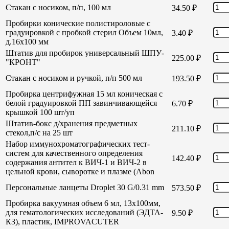
Стакан с носиком, п/п, 100 мл
34.50
₽
Пробирки конические полистироловые с
градуировкой с пробкой стерил Объем 10мл,
3.40
₽
д.16х100 мм
Штатив для пробирок универсальный ШПУ-
225.00
₽
"КРОНТ"
Стакан с носиком и ручкой, п/п 500 мл
193.50
₽
Пробирка центрифужная 15 мл коническая с
белой градуировкой ПП завинчивающейся
6.70
₽
крышкой 100 шт/уп
Штатив-бокс д/хранения предметных
211.10
₽
стекол,п/с на 25 шт
Набор иммунохроматографических тест-
систем для качественного определения
142.40
₽
содержания антител к ВИЧ-1 и ВИЧ-2 в
цельной крови, сыворотке и плазме (Abon
Персональные ланцеты Droplet 30 G/0.31 mm
573.50
₽
Пробирка вакуумная объем 6 мл, 13х100мм,
для гематологических исследований (ЭДТА-
9.50
₽
КЗ), пластик, IMPROVACUTER