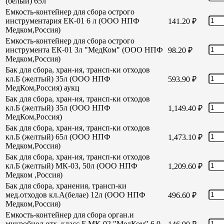
(белый) 65л
Емкость-контейнер для сбора острого
инструментария ЕК-01 6 л (ООО НПФ
141.20
₽
Медком,Россия)
Емкость-контейнер для сбора острого
инструмента ЕК-01 3л "МедКом" (ООО НПФ
98.20
₽
Медком,Россия)
Бак для сбора, хран-ия, трансп-ки отходов
кл.Б (желтый) 35л (ООО НПФ
593.90
₽
МедКом,Россия) аукц
Бак для сбора, хран-ия, трансп-ки отходов
кл.Б (желтый) 35л (ООО НПФ
1,149.40
₽
МедКом,Россия)
Бак для сбора, хран-ия, трансп-ки отходов
кл.Б (желтый) 65л (ООО НПФ
1,473.10
₽
Медком,Россия)
Бак для сбора, хран-ия, трансп-ки отходов
кл.Б (желтый) МК-03, 50л (ООО НПФ
1,209.60
₽
Медком ,Россия)
Бак для сбора, хранения, трансп-ки
мед.отходов кл.А(белае) 12л (ООО НПФ
496.60
₽
Медком,Россия)
Емкость-контейнер для сбора орган.и
микробиол отх. класс Б МК-02 "МедКом" 6,0