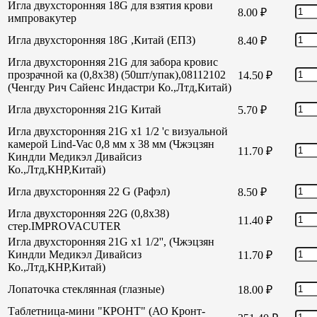
Игла двухсторонняя 18G для взятия крови
8.00
₽
импровакутер
Игла двухсторонняя 18G ,Китай (ЕПЗ)
8.40
₽
Игла двухсторонняя 21G для забора кровис
прозрачной ка (0,8х38) (50шт/упак),08112102
14.50
₽
(Ченгду Рич Сайенс Индастри Ко.,Лтд,Китай)
Игла двухсторонняя 21G Китай
5.70
₽
Игла двухсторонняя 21G х1 1/2 'с визуальной
камерой Lind-Vac 0,8 мм х 38 мм (Чжэцзян
11.70
₽
Киндли Медикэл Дивайсиз
Ко.,Лтд,КНР,Китай)
Игла двухсторонняя 22 G (Рафэл)
8.50
₽
Игла двухсторонняя 22G (0,8х38)
11.40
₽
стер.IMPROVACUTER
Игла двухсторонняя 21G х1 1/2'', (Чжэцзян
Киндли Медикэл Дивайсиз
11.70
₽
Ко.,Лтд,КНР,Китай)
Лопаточка стеклянная (глазные)
18.00
₽
Таблетница-мини "КРОНТ" (АО Кронт-