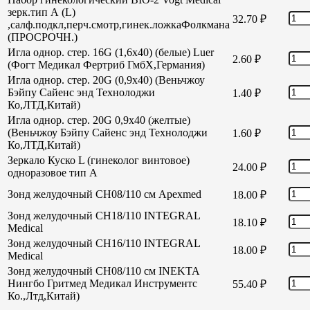
зерк.тип А (L)
32.70
₽
,салф.подкл,перч.смотр,гинек.ложкаФолкмана
(ПРОСРОЧН.)
Игла однор. стер. 16G (1,6х40) (белые) Luer
2.60
₽
(Фогт Медикал Фертриб ГмбХ,Германия)
Игла однор. стер. 20G (0,9х40) (Веньчжоу
Бэйпу Сайенс энд Технолоджи
1.40
₽
Ко,ЛТД,Китай)
Игла однор. стер. 20G 0,9х40 (желтые)
(Веньчжоу Бэйпу Сайенс энд Технолоджи
1.60
₽
Ко,ЛТД,Китай)
Зеркало Куско L (гинеколог винтовое)
24.00
₽
одноразовое тип А
Зонд желудочный СН08/110 см Apexmed
18.00
₽
Зонд желудочный СН18/110 INTEGRAL
18.10
₽
Medical
Зонд желудочный СН16/110 INTEGRAL
18.00
₽
Medical
Зонд желудочный СН08/110 см INEKTA
Нингбо Гритмед Медикал Инструментс
55.40
₽
Ко.,Лтд,Китай)