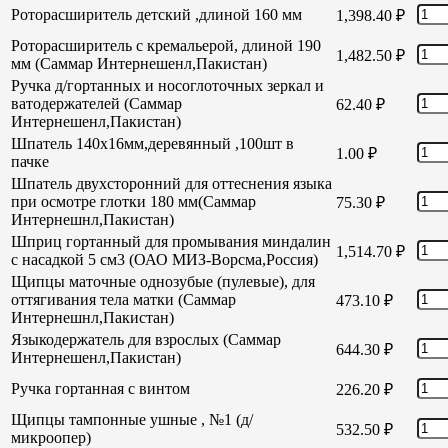
Роторасширитель детский ,длиной 160 мм
1,398.40
₽
Роторасширитель с кремальерой, длиной 190
1,482.50
₽
мм (Саммар Интернешенл,Пакистан)
Ручка д/гортанных и носоглоточных зеркал и
ватодержателей (Саммар
62.40
₽
Интернешенл,Пакистан)
Шпатель 140х16мм,деревянный ,100шт в
1.00
₽
пачке
Шпатель двухсторонний для оттеснения языка
при осмотре глотки 180 мм(Саммар
75.30
₽
Интернешнл,Пакистан)
Шприц гортанный для промывания миндалин
1,514.70
₽
с насадкой 5 см3 (ОАО МИЗ-Ворсма,Россия)
Щипцы маточные однозубые (пулевые), для
оттягивания тела матки (Саммар
473.10
₽
Интернешнл,Пакистан)
Языкодержатель для взрослых (Саммар
644.30
₽
Интернешенл,Пакистан)
Ручка гортанная с винтом
226.20
₽
Щипцы тампонные ушные , №1 (д/
532.50
₽
микроопер)