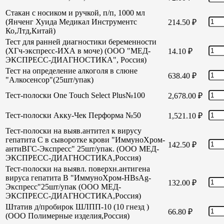
Стакан с носиком и ручкой, п/п, 1000 мл
(Янченг Хуида Медикал Инструментс
214.50
₽
Ко,Лтд,Китай)
Тест для ранней диагностики беременности
(ХГч-экспресс-ИХА в моче) (ООО "МЕД-
14.10
₽
ЭКСПРЕСС-ДИАГНОСТИКА", Россия)
Тест на определение алкоголя в слюне
638.40
₽
"Алкосенсор"(25шт/упак)
Тест-полоски One Touch Select Plus№100
2,678.00
₽
Тест-полоски Акку-Чек Перформа №50
1,521.10
₽
Тест-полоски на выяв.антител к вирусу
гепатита С в сыворотке крови "ИммуноХром-
142.50
₽
антиВГС-Экспресс" 25шт/упак. (ООО МЕД-
ЭКСПРЕСС-ДИАГНОСТИКА,Россия)
Тест-полоски на выявл. поверхн.антигена
вируса гепатита В "ИммуноХром-HBsAg-
132.00
₽
Экспресс"25шт/упак (ООО МЕД-
ЭКСПРЕСС-ДИАГНОСТИКА,Россия)
Штатив д/пробирок ШЛПП-10 (10 гнезд )
66.80
₽
(ООО Полимерные изделия,Россия)