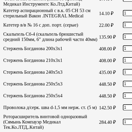
Медикал Инструментс Ко.Лтд,Китай)
Катетер аспирационный с в.к. 05 СН 53 см
14.10
₽
стерильный Вакон .INTEGRAL Medical
Катетер в/в № 16 с доп. порт. (серые)
22.00
₽
Скальпель Сб-4 (скальпель брюшистый
135.90
₽
средний 150мм, 6" длина рабочей части 40мм)
Стержень Богданова 200х3х1
408.00
₽
Стержень Богданова 210х3х1
408.00
₽
Стержень Богданова 240х5х3
435.00
₽
Стержень Богданова 250х5х3
448.50
₽
Стержень Богданова 250х5х4
448.50
₽
Проволока д/серк. шва d-1,5 мм нерж. ст. (5 м)
142.50
₽
Роторасширитель винтовой одноразовый
(Сямынь Компауэр Медикал
284.40
₽
Тек.Ко.ЛТД,.Китай)