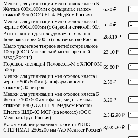
Мешки для утилизации мед.отходов класса Б
Желтые 600х1000мм с фальцами,с замком-
6.30
₽
стяжкой 90л (ООО НПФ МедКом,Россия)
Мешки для утилизации мед.отходов класса Г
5.50
₽
черные 600х1000мм (с биркой и стяжкой) 90л
Антинакипин для посудомоечных машин
288.10
₽
Большая стирка 500гр (производство Россия"
Мыло туалетное твердое антибактериальное
100гр.(ООО Московский мыловаренный
23.10
₽
завод,Россия)
Порошок чистящий Пемоксоль-М с ХЛОРОМ
69.80
₽
500гр.
Мешки для утилизации мед.отходов класса Г
черные 500х600мм (с информ.окном и
2.50
₽
стяжкой) 30 литров
Мешки для утилизации мед.отходов класса Б
Желтые 500х600мм с фальцами, с замком-
3.20
₽
стяжкой 30л (ООО НПФ МедКом,Россия)
Штатив ШДВ-03 МСГ (на колесах) (ООО
2,342.90
₽
Медснаб-Груп,Россия)
Рулон комбинированный плоский РКПЭ-
3,925.20
₽
СТЕРИМАГ 250х200 мм (АО Медтест,Россия)