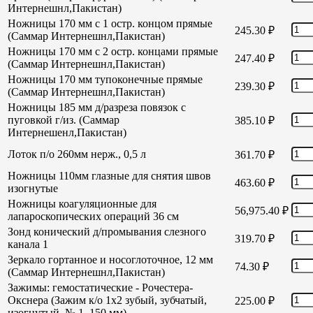
Интернешнл,Пакистан)
Ножницы 170 мм с 1 остр. концом прямые
245.30
₽
(Саммар Интернешнл,Пакистан)
Ножницы 170 мм с 2 остр. концами прямые
247.40
₽
(Саммар Интернешнл,Пакистан)
Ножницы 170 мм тупоконечные прямые
239.30
₽
(Саммар Интернешнл,Пакистан)
Ножницы 185 мм д/разреза повязок с
пуговкой г/из. (Саммар
385.10
₽
Интернешенл,Пакистан)
Лоток п/о 260мм нерж., 0,5 л
361.70
₽
Ножницы 110мм глазные для снятия швов
463.60
₽
изогнутые
Ножницы коагуляционные для
56,975.40
₽
лапароскопических операций 36 см
Зонд конический д/промывания слезного
319.70
₽
канала 1
Зеркало гортанное и носоглоточное, 12 мм
74.30
₽
(Саммар Интернешнл,Пакистан)
Зажимы: гемостатические - Рочестера-
Окснера (Зажим к/о 1х2 зубый, зубчатый,
225.00
₽
изогнутый, № 1, 150 мм)