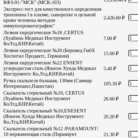
КФЗ-01-"МСК" (МСК-103)
Экспресс-тест для качественного определения
тропонина I в плазме, сыворотке и цельной
2,426.60
₽
крови человека методом
иммунохроматографии"
Лезвия хирургические №18 ,CERTUS
(Хуайинь Медикал Инструмент
7.00
₽
КоЛтд,КНР,Китай)
Лезвия хирургические №20 (Беромед ГмбХ
15.00
₽
Хоспитал Продактс, Германия)
Лезвия хирургические №22 ENSENT
углеродистая сталь (Яньчэн Хуида Медикал
5.40
₽
Инструментс Ко,Лтд,КНР,Китай)
Ручка скальпеля большая, 130мм (Саммар
105.30
₽
Интернешнл,Пакистан)
Скальпель стерильный №10, CERTUS
(Хуайинь Медикал Инструмент
26.60
₽
КоЛтд,КНР,Китай)
Скальпель стерильный №10,ENESENT
(Яньчэн Хуида Медикал Инструментс
20.20
₽
Ко,Лтд,КНР,Китай)
Скальпель стерильный №12 /PARAMOUNT/
10 нержавеющая сталь (Парамаунт
21.30
₽