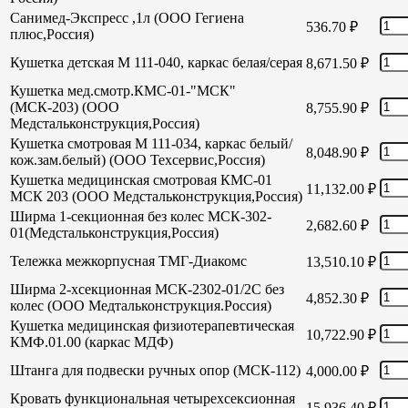
Санимед-Экспресс ,1л (ООО Гегиена
536.70
₽
плюс,Россия)
Кушетка детская М 111-040, каркас белая/серая
8,671.50
₽
Кушетка мед.смотр.КМС-01-"МСК"
(МСК-203) (ООО
8,755.90
₽
Медстальконструкция,Россия)
Кушетка смотровая М 111-034, каркас белый/
8,048.90
₽
кож.зам.белый) (ООО Техсервис,Россия)
Кушетка медицинская смотровая КМС-01
11,132.00
₽
МСК 203 (ООО Медстальконструкция,Россия)
Ширма 1-секционная без колес МСК-302-
2,682.60
₽
01(Медстальконструкция,Россия)
Тележка межкорпусная ТМГ-Диакомс
13,510.10
₽
Ширма 2-хсекционная МСК-2302-01/2С без
4,852.30
₽
колес (ООО Медтальконструкция.Россия)
Кушетка медицинская физиотерапевтическая
10,722.90
₽
КМФ.01.00 (каркас МДФ)
Штанга для подвески ручных опор (МСК-112)
4,000.00
₽
Кровать функциональная четырехсексионная
15,936.40
₽