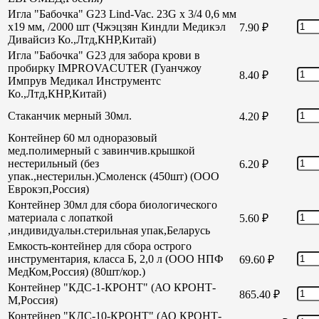
Игла "Бабочка" G23 Lind-Vac. 23G х 3/4 0,6 мм
х19 мм, /2000 шт (Чжэцзян Киндли Медикэл
7.90
₽
Дивайсиз Ко.,Лтд,КНР,Китай)
Игла "Бабочка" G23 для забора крови в
пробирку IMPROVACUTER (Гуанчжоу
8.40
₽
Импрув Медикал Инструментс
Ко.,Лтд,КНР,Китай)
Стаканчик мерный 30мл.
4.20
₽
Контейнер 60 мл одноразовый
мед.полимерный с завинчив.крышкой
нестерильный (без
6.20
₽
упак.,нестерильн.)Смоленск (450шт) (ООО
Еврокэп,Россия)
Контейнер 30мл для сбора биологического
материала с лопаткой
5.60
₽
,индивидуальн.стерильная упак,Беларусь
Емкость-контейнер для сбора острого
инструментария, класса Б, 2,0 л (ООО НПФ
69.60
₽
МедКом,Россия) (80шт/кор.)
Контейнер "КДС-1-КРОНТ" (АО КРОНТ-
865.40
₽
М,Россия)
Контейнер "КДС-10-КРОНТ" (АО КРОНТ-