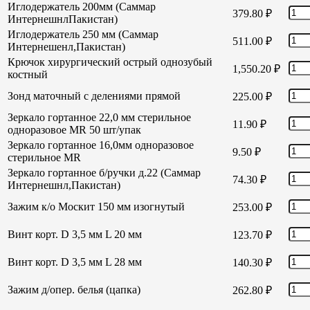
Иглодержатель 200мм (Саммар
379.80
₽
ИнтернешнлПакистан)
Иглодержатель 250 мм (Саммар
511.00
₽
Интернешенл,Пакистан)
Крючок хирургический острый однозубый
1,550.20
₽
костный
Зонд маточный с делениями прямой
225.00
₽
Зеркало гортанное 22,0 мм стерильное
11.90
₽
одноразовое MR 50 шт/упак
Зеркало гортанное 16,0мм одноразовое
9.50
₽
стерильное MR
Зеркало гортанное б/ручки д.22 (Саммар
74.30
₽
Интернешнл,Пакистан)
Зажим к/о Москит 150 мм изогнутый
253.00
₽
Винт корт. D 3,5 мм L 20 мм
123.70
₽
Винт корт. D 3,5 мм L 28 мм
140.30
₽
Зажим д/опер. белья (цапка)
262.80
₽