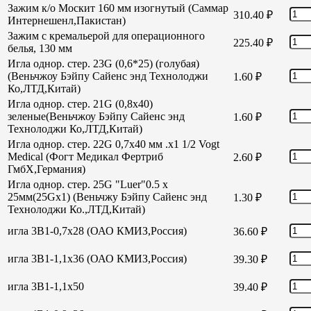
Зажим к/о Москит 160 мм изогнутый (Саммар
310.40
₽
Интернешенл,Пакистан)
Зажим с кремальерой для операционного
225.40
₽
белья, 130 мм
Игла однор. стер. 23G (0,6*25) (голубая)
(Веньчжоу Бэйпу Сайенс энд Технолоджи
1.60
₽
Ко,ЛТД,Китай)
Игла однор. стер. 21G (0,8х40)
зеленые(Веньчжоу Бэйпу Сайенс энд
1.60
₽
Технолоджи Ко,ЛТД,Китай)
Игла однор. стер. 22G 0,7х40 мм .х1 1/2 Vogt
Medical (Фогт Медикал Фертриб
2.60
₽
ГмбХ,Германия)
Игла однор. стер. 25G "Luer"0.5 х
25мм(25Gх1) (Веньчжу Бэйпу Сайенс энд
1.30
₽
Технолоджи Ко.,ЛТД,Китай)
игла 3В1-0,7х28 (ОАО КМИЗ,Россия)
36.60
₽
игла 3В1-1,1х36 (ОАО КМИЗ,Россия)
39.30
₽
игла 3В1-1,1х50
39.40
₽