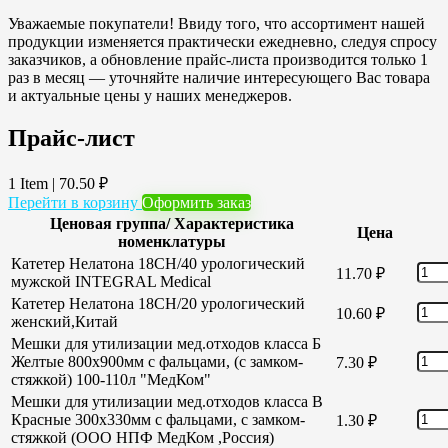
Уважаемые покупатели! Ввиду того, что ассортимент нашей
продукции изменяется практически ежедневно, следуя спросу
заказчиков, а обновление прайс-листа производится только 1
раз в месяц — уточняйте наличие интересующего Вас товара
и актуальные цены у наших менеджеров.
Прайс-лист
1 Item
|
70.50
₽
Перейти в корзину
Оформить заказ
Ценовая группа/ Характеристика
Цена
номенклатуры
Катетер Нелатона 18CH/40 урологический
11.70
₽
мужской INTEGRAL Medical
Катетер Нелатона 18CH/20 урологический
10.60
₽
женский,Китай
Мешки для утилизации мед.отходов класса Б
Желтые 800х900мм с фальцами, (с замком-
7.30
₽
стяжкой) 100-110л "МедКом"
Мешки для утилизации мед.отходов класса В
Красные 300х330мм с фальцами, с замком-
1.30
₽
стяжкой (ООО НПФ МедКом ,Россия)