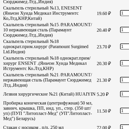
Сюрджимед Лтд.,Индия)
Скальпель стерильный №13, ENESENT
(Яньчэн Хуида Медикал Инструментс
19.60
₽
Ко,Лтд,КНР,Китай)
Скальпель стерильный №15 /PARAMOUNT/
10 нержавеющая сталь (Парамаунт
20.40
₽
Сюрджимед Лтд.,Индия)
Скальпель стерильный №18
однократ.прим.хирург (Paramount Surgimed
23.70
₽
Ltd.Индия)
Скальпель стерильный №18 однократ.прим/
хирург ENSENT .(Яньчэн Хуида Медикал
20.30
₽
Иструментс Ко.Лтд,КНР)
Скальпель стерильный №21 /PARAMOUNT/
нержавеющая сталь (Парамаунт Сюрджимед
21.30
₽
Лтд.,Индия)
Лезвия хирургические №21 (Китай) HUAIYIN
5.20
₽
Пробирка коническая (центрифужная) 50 мл,
завинч. крышка, ПП, инд. уп., стер. (350 шт/
11.50
₽
уп) (ПУП "Литопласт-Мед" (УП"Литопласт-
Мед") Беларусь)
Стакан с носиком , п/п, 250 мл
72.00
₽