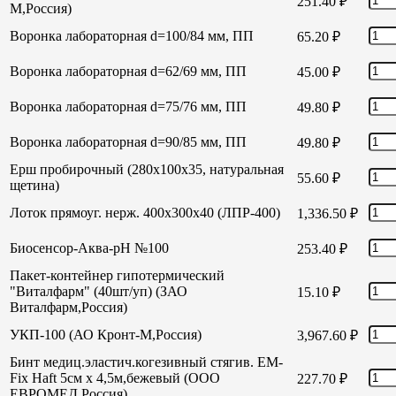
251.40
₽
М,Россия)
Воронка лабораторная d=100/84 мм, ПП
65.20
₽
Воронка лабораторная d=62/69 мм, ПП
45.00
₽
Воронка лабораторная d=75/76 мм, ПП
49.80
₽
Воронка лабораторная d=90/85 мм, ПП
49.80
₽
Ерш пробирочный (280х100х35, натуральная
55.60
₽
щетина)
Лоток прямоуг. нерж. 400х300х40 (ЛПР-400)
1,336.50
₽
Биосенсор-Аква-рН №100
253.40
₽
Пакет-контейнер гипотермический
"Виталфарм" (40шт/уп) (ЗАО
15.10
₽
Виталфарм,Россия)
УКП-100 (АО Кронт-М,Россия)
3,967.60
₽
Бинт медиц.эластич.когезивный стягив. EM-
Fix Haft 5см х 4,5м,бежевый (ООО
227.70
₽
ЕВРОМЕД,Россия)