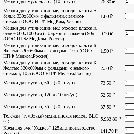
Мешки для мусора, 35 л (10 шт/уп)
26.30
₽
Мешки для утилизации мед.отходов класса А
белые 330х600мм с фальцами,с замком-
1.80
₽
стяжкой (ООО НПФ МедКом,Россия)
Мешки для утилизации мед.отходов класса А
белые 600х1000мм (с биркой и стяжкой) 90л
9.50
₽
(ООО НПФ МедКом ,Россия)
Мешки для утилизации мед.отходов класса Б
Желтые 330х600мм с фальцами, 10 л (ООО
1.50
₽
НПФ Медком,Россия)
Мешки для утилизации мед.отходов класса Б
Желтые 330х600мм с фальцами, с замком-
2.30
₽
стяжкой, 10 л (ООО НПФ Медком,Россия)
Мешки для мусора, 60 л (20 шт/уп)
73.50
₽
Мешки для мусора, 120 л (10 шт/уп)
52.50
₽
Мешки для мусора, 35 л (20 шт/уп)
37.50
₽
Тележка (тумбочка) медицинская модель BLQ
5,933.80
₽
015
Крем для рук "Ухажер" 125мл.(производство
141.70
₽
Россия)