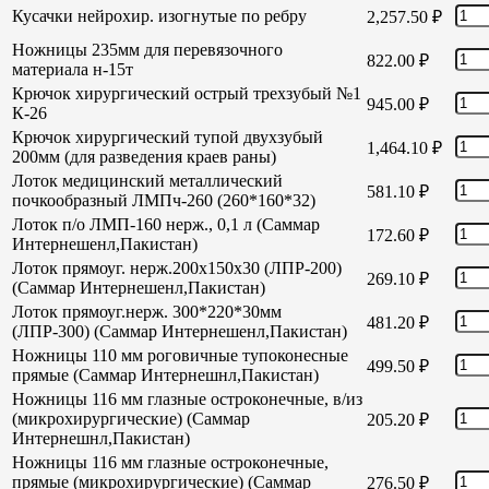
Кусачки нейрохир. изогнутые по ребру
2,257.50
₽
Ножницы 235мм для перевязочного
822.00
₽
материала н-15т
Крючок хирургический острый трехзубый №1
945.00
₽
К-26
Крючок хирургический тупой двухзубый
1,464.10
₽
200мм (для разведения краев раны)
Лоток медицинский металлический
581.10
₽
почкообразный ЛМПч-260 (260*160*32)
Лоток п/о ЛМП-160 нерж., 0,1 л (Саммар
172.60
₽
Интернешенл,Пакистан)
Лоток прямоуг. нерж.200х150х30 (ЛПР-200)
269.10
₽
(Саммар Интернешенл,Пакистан)
Лоток прямоуг.нерж. 300*220*30мм
481.20
₽
(ЛПР-300) (Саммар Интернешенл,Пакистан)
Ножницы 110 мм роговичные тупоконесные
499.50
₽
прямые (Саммар Интернешнл,Пакистан)
Ножницы 116 мм глазные остроконечные, в/из
(микрохирургические) (Саммар
205.20
₽
Интернешнл,Пакистан)
Ножницы 116 мм глазные остроконечные,
прямые (микрохирургические) (Саммар
276.50
₽