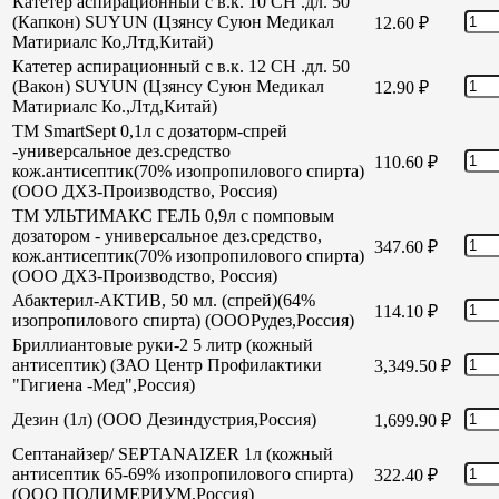
Катетер аспирационный с в.к. 10 СН .дл. 50
(Капкон) SUYUN (Цзянсу Суюн Медикал
12.60
₽
Матириалс Ко,Лтд,Китай)
Катетер аспирационный с в.к. 12 СН .дл. 50
(Вакон) SUYUN (Цзянсу Суюн Медикал
12.90
₽
Матириалс Ко.,Лтд,Китай)
TM SmartSept 0,1л с дозаторм-спрей
-универсальное дез.средство
110.60
₽
кож.антисептик(70% изопропилового спирта)
(ООО ДХЗ-Производство, Россия)
TM УЛЬТИМАКС ГЕЛЬ 0,9л с помповым
дозатором - универсальное дез.средство,
347.60
₽
кож.антисептик(70% изопропилового спирта)
(ООО ДХЗ-Производство, Россия)
Абактерил-АКТИВ, 50 мл. (спрей)(64%
114.10
₽
изопропилового спирта) (ОООРудез,Россия)
Бриллиантовые руки-2 5 литр (кожный
антисептик) (ЗАО Центр Профилактики
3,349.50
₽
"Гигиена -Мед",Россия)
Дезин (1л) (ООО Дезиндустрия,Россия)
1,699.90
₽
Септанайзер/ SEPTANAIZER 1л (кожный
антисептик 65-69% изопропилового спирта)
322.40
₽
(ООО ПОЛИМЕРИУМ,Россия)