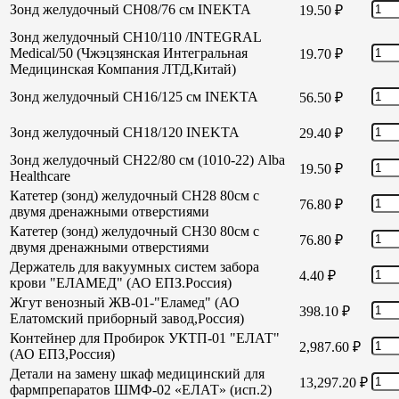
Зонд желудочный СН08/76 см INEKTA
19.50
₽
Зонд желудочный СН10/110 /INTEGRAL
Medical/50 (Чжэцзянская Интегральная
19.70
₽
Медицинская Компания ЛТД,Китай)
Зонд желудочный СН16/125 см INEKTA
56.50
₽
Зонд желудочный СН18/120 INEKTA
29.40
₽
Зонд желудочный СН22/80 см (1010-22) Alba
19.50
₽
Healthcare
Катетер (зонд) желудочный СН28 80см с
76.80
₽
двумя дренажными отверстиями
Катетер (зонд) желудочный СН30 80см с
76.80
₽
двумя дренажными отверстиями
Держатель для вакуумных систем забора
4.40
₽
крови "ЕЛАМЕД" (АО ЕПЗ.Россия)
Жгут венозный ЖВ-01-"Еламед" (АО
398.10
₽
Елатомский приборный завод,Россия)
Контейнер для Пробирок УКТП-01 "ЕЛАТ"
2,987.60
₽
(АО ЕПЗ,Россия)
Детали на замену шкаф медицинский для
13,297.20
₽
фармпрепаратов ШМФ-02 «ЕЛАТ» (исп.2)