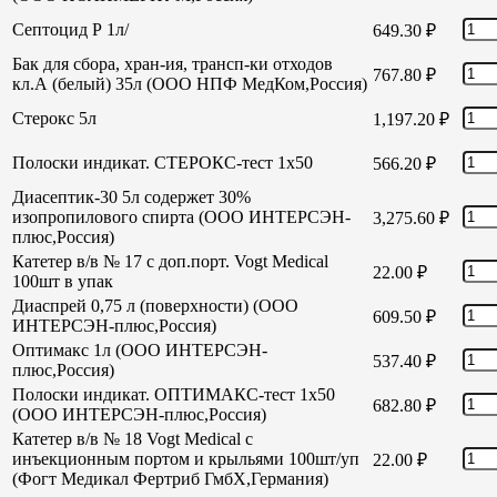
Септоцид Р 1л/
649.30
₽
Бак для сбора, хран-ия, трансп-ки отходов
767.80
₽
кл.А (белый) 35л (ООО НПФ МедКом,Россия)
Стерокс 5л
1,197.20
₽
Полоски индикат. СТЕРОКС-тест 1х50
566.20
₽
Диасептик-30 5л содержет 30%
изопропилового спирта (ООО ИНТЕРСЭН-
3,275.60
₽
плюс,Россия)
Катетер в/в № 17 с доп.порт. Vogt Medical
22.00
₽
100шт в упак
Диаспрей 0,75 л (поверхности) (ООО
609.50
₽
ИНТЕРСЭН-плюс,Россия)
Оптимакс 1л (ООО ИНТЕРСЭН-
537.40
₽
плюс,Россия)
Полоски индикат. ОПТИМАКС-тест 1х50
682.80
₽
(ООО ИНТЕРСЭН-плюс,Россия)
Катетер в/в № 18 Vogt Medical с
инъекционным портом и крыльями 100шт/уп
22.00
₽
(Фогт Медикал Фертриб ГмбХ,Германия)