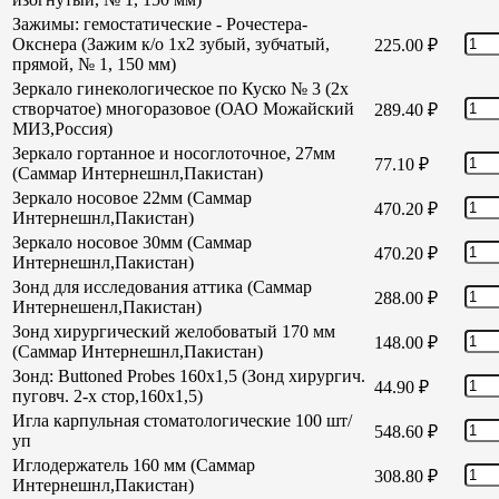
Зажимы: гемостатические - Рочестера-
Окснера (Зажим к/о 1х2 зубый, зубчатый,
225.00
₽
прямой, № 1, 150 мм)
Зеркало гинекологическое по Куско № 3 (2х
створчатое) многоразовое (ОАО Можайский
289.40
₽
МИЗ,Россия)
Зеркало гортанное и носоглоточное, 27мм
77.10
₽
(Саммар Интернешнл,Пакистан)
Зеркало носовое 22мм (Саммар
470.20
₽
Интернешнл,Пакистан)
Зеркало носовое 30мм (Саммар
470.20
₽
Интернешнл,Пакистан)
Зонд для исследования аттика (Саммар
288.00
₽
Интернешенл,Пакистан)
Зонд хирургический желобоватый 170 мм
148.00
₽
(Саммар Интернешнл,Пакистан)
Зонд: Buttoned Probes 160х1,5 (Зонд хирургич.
44.90
₽
пуговч. 2-х стор,160х1,5)
Игла карпульная стоматологические 100 шт/
548.60
₽
уп
Иглодержатель 160 мм (Саммар
308.80
₽
Интернешнл,Пакистан)