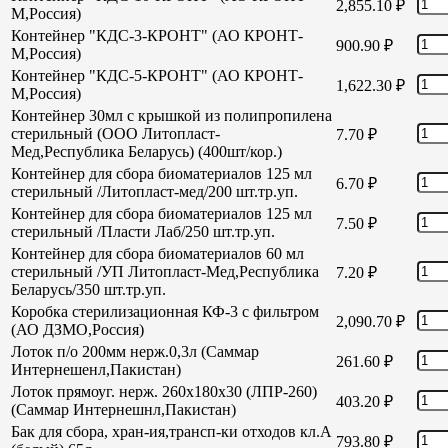
2,855.10
₽
М,Россия)
Контейнер "КДС-3-КРОНТ" (АО КРОНТ-
900.90
₽
М,Россия)
Контейнер "КДС-5-КРОНТ" (АО КРОНТ-
1,622.30
₽
М,Россия)
Контейнер 30мл с крышкой из полипропилена
стерильный (ООО Литопласт-
7.70
₽
Мед,Республика Беларусь) (400шт/кор.)
Контейнер для сбора биоматериалов 125 мл
6.70
₽
стерильный /Литопласт-мед/200 шт.тр.уп.
Контейнер для сбора биоматериалов 125 мл
7.50
₽
стерильный /Пласти Лаб/250 шт.тр.уп.
Контейнер для сбора биоматериалов 60 мл
стерильный /УП Литопласт-Мед,Республика
7.20
₽
Беларусь/350 шт.тр.уп.
Коробка стерилизационная КФ-3 с фильтром
2,090.70
₽
(АО ДЗМО,Россия)
Лоток п/о 200мм нерж.0,3л (Саммар
261.60
₽
Интернешенл,Пакистан)
Лоток прямоуг. нерж. 260х180х30 (ЛПР-260)
403.20
₽
(Саммар Интернешнл,Пакистан)
Бак для сбора, хран-ия,трансп-ки отходов кл.А
793.80
₽