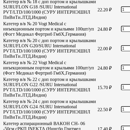
Катетер в/в № 18 с доп портом и крылышками
SURUFLON G18 /SURU International
22.20
₽
PVT/LTD/100/1000 (СУРУ ИНТЕРНЭШНЛ
ПиВиТи.ЛТД,Индия)
Катетер в/в № 20 Vogt Medical с
инъекционным портом и крыльями 100шт/уп
24.80
₽
(Фогт Медикал Фертриб ГмбХ,Германия)
Катетер в/в № 20 с доп портом и крылышками
SURUFLON G20/SURU International
22.00
₽
PVT/LTD/100/1000 (СУРУ ИНТЕРНЭШНЛ
ПиВиТи.ЛТД,Индия)
Катетер в/в № 22 Vogt Medical с
инъекционным портом и крыльями 100шт/уп
24.80
₽
(Фогт Медикал Фертриб ГмбХ,Германия)
Катетер в/в № 22 с доп портом и крылышками
SURUFLON G22 /SURU International
15.70
₽
PVT/LTD/100/1000 (СУРУ ИНТЕРНЭШНЛ
ПиВиТи.ЛТД,Индия)
Катетер в/в № 24 с доп портом и крылышками
SURUFLON G24 /SURU International
22.50
₽
PVT/LTD/100/1000 (СУРУ ИНТЕРНЭШНЛ
ПиВиТи.ЛТД,Индия)
Катетер аспирационный ВАКОН СН- 06
-50см сРКП INEKTA (Нингбо Гритмед
17.40
₽