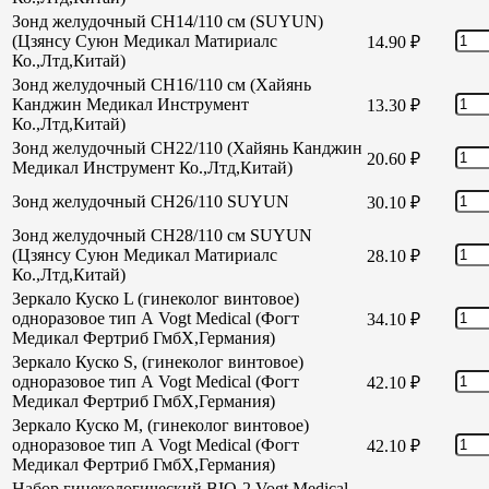
Зонд желудочный CH14/110 см (SUYUN)
(Цзянсу Суюн Медикал Матириалс
14.90
₽
Ко.,Лтд,Китай)
Зонд желудочный CH16/110 см (Хайянь
Канджин Медикал Инструмент
13.30
₽
Ко.,Лтд,Китай)
Зонд желудочный СН22/110 (Хайянь Канджин
20.60
₽
Медикал Инструмент Ко.,Лтд,Китай)
Зонд желудочный СН26/110 SUYUN
30.10
₽
Зонд желудочный СН28/110 см SUYUN
(Цзянсу Суюн Медикал Матириалс
28.10
₽
Ко.,Лтд,Китай)
Зеркало Куско L (гинеколог винтовое)
одноразовое тип А Vogt Medical (Фогт
34.10
₽
Медикал Фертриб ГмбХ,Германия)
Зеркало Куско S, (гинеколог винтовое)
одноразовое тип А Vogt Medical (Фогт
42.10
₽
Медикал Фертриб ГмбХ,Германия)
Зеркало Куско М, (гинеколог винтовое)
одноразовое тип А Vogt Medical (Фогт
42.10
₽
Медикал Фертриб ГмбХ,Германия)
Набор гинекологический BIO-2 Vogt Medical