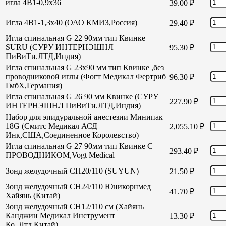
игла 4В1-0,9х36
39.00
₽
Игла 4В1-1,3х40 (ОАО КМИЗ,Россия)
29.40
₽
Игла спинальная G 22 90мм тип Квинке
SURU (СУРУ ИНТЕРНЭШНЛ
95.30
₽
ПиВиТи.ЛТД,Индия)
Игла спинальная G 23х90 мм тип Квинке ,без
проводниковой иглы (Фогт Медикал Фертриб
96.30
₽
ГмбХ,Германия)
Игла спинальная G 26 90 мм Квинке (СУРУ
227.90
₽
ИНТЕРНЭШНЛ ПиВиТи.ЛТД,Индия)
Набор для эпидуральной анестезии Минипак
18G (Смитс Медикал АСД
2,055.10
₽
Инк,США,Соединенное Королевство)
Игла спинальная G 27 90мм тип Квинке С
293.40
₽
ПРОВОДНИКОМ,Vogt Medical
Зонд желудочный СН20/110 (SUYUN)
21.50
₽
Зонд желудочный СН24/110 Юникорнмед
41.70
₽
Хайянь (Китай)
Зонд желудочный CH12/110 см (Хайянь
Канджин Медикал Инструмент
13.30
₽
Ко.,Лтд,Китай)