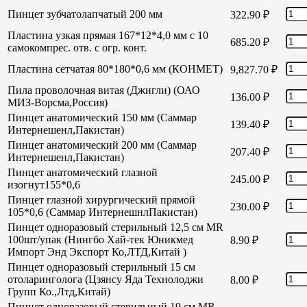
Пинцет зубчатолапчатый 200 мм
322.90
₽
Пластина узкая прямая 167*12*4,0 мм с 10
685.20
₽
самокомпрес. отв. с огр. конт.
Пластина сетчатая 80*180*0,6 мм (КОНМЕТ)
9,827.70
₽
Пила проволочная витая (Джигли) (ОАО
136.00
₽
МИЗ-Ворсма,Россия)
Пинцет анатомический 150 мм (Саммар
139.40
₽
Интернешенл,Пакистан)
Пинцет анатомический 200 мм (Саммар
207.40
₽
Интернешенл,Пакистан)
Пинцет анатомический глазной
245.00
₽
изогнут155*0,6
Пинцет глазной хирургический прямой
230.00
₽
105*0,6 (Саммар ИнтернешнлПакистан)
Пинцет одноразовый стерильный 12,5 см MR
100шт/упак (Нингбо Хай-тек Юникмед
8.90
₽
Импорт Энд Экспорт Ко,ЛТД,Китай )
Пинцет одноразовый стерильный 15 см
отоларинголога (Цзянсу Яда Технолоджи
8.00
₽
Групп Ко.,Лтд,Китай)
Пинцет одноразовый стерильный 19 см MR