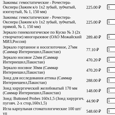
Зажимы: гемостатические - Рочестера-
Окснера (Зажим к/о 1х2 зубый, зубчатый,
225.00
₽
изогнутый, № 1, 150 мм)
Зажимы: гемостатические - Рочестера-
Окснера (Зажим к/о 1х2 зубый, зубчатый,
225.00
₽
прямой, № 1, 150 мм)
Зеркало гинекологическое по Куско № 3 (2х
створчатое) многоразовое (ОАО Можайский
289.40
₽
МИЗ,Россия)
Зеркало гортанное и носоглоточное, 27мм
77.10
₽
(Саммар Интернешнл,Пакистан)
Зеркало носовое 22мм (Саммар
470.20
₽
Интернешнл,Пакистан)
Зеркало носовое 30мм (Саммар
470.20
₽
Интернешнл,Пакистан)
Зонд для исследования аттика (Саммар
288.00
₽
Интернешенл,Пакистан)
Зонд хирургический желобоватый 170 мм
148.00
₽
(Саммар Интернешнл,Пакистан)
Зонд: Buttoned Probes 160х1,5 (Зонд хирургич.
44.90
₽
пуговч. 2-х стор,160х1,5)
Игла карпульная стоматологические 100 шт/
548.60
₽
уп