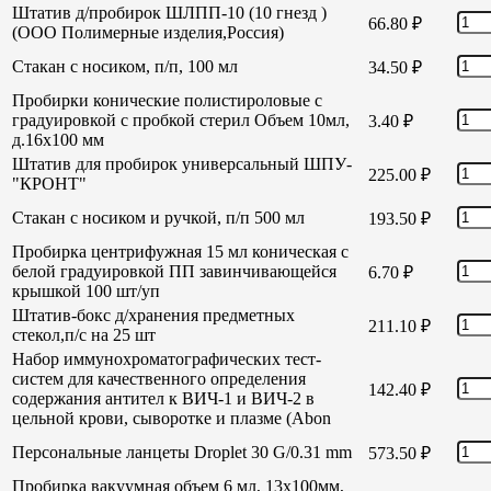
Штатив д/пробирок ШЛПП-10 (10 гнезд )
66.80
₽
(ООО Полимерные изделия,Россия)
Стакан с носиком, п/п, 100 мл
34.50
₽
Пробирки конические полистироловые с
градуировкой с пробкой стерил Объем 10мл,
3.40
₽
д.16х100 мм
Штатив для пробирок универсальный ШПУ-
225.00
₽
"КРОНТ"
Стакан с носиком и ручкой, п/п 500 мл
193.50
₽
Пробирка центрифужная 15 мл коническая с
белой градуировкой ПП завинчивающейся
6.70
₽
крышкой 100 шт/уп
Штатив-бокс д/хранения предметных
211.10
₽
стекол,п/с на 25 шт
Набор иммунохроматографических тест-
систем для качественного определения
142.40
₽
содержания антител к ВИЧ-1 и ВИЧ-2 в
цельной крови, сыворотке и плазме (Abon
Персональные ланцеты Droplet 30 G/0.31 mm
573.50
₽
Пробирка вакуумная объем 6 мл, 13х100мм,