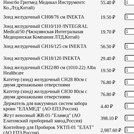
Нингбо Гритмед Медикал Инструментс
55.40
₽
Ко.,Лтд,Китай)
Зонд желудочный СН08/76 см INEKTA
19.50
₽
Зонд желудочный СН10/110 /INTEGRAL
Medical/50 (Чжэцзянская Интегральная
19.70
₽
Медицинская Компания ЛТД,Китай)
Зонд желудочный СН16/125 см INEKTA
56.50
₽
Зонд желудочный СН18/120 INEKTA
29.40
₽
Зонд желудочный СН22/80 см (1010-22) Alba
19.50
₽
Healthcare
Катетер (зонд) желудочный СН28 80см с
76.80
₽
двумя дренажными отверстиями
Катетер (зонд) желудочный СН30 80см с
76.80
₽
двумя дренажными отверстиями
Держатель для вакуумных систем забора
4.40
₽
крови "ЕЛАМЕД" (АО ЕПЗ.Россия)
Жгут венозный ЖВ-01-"Еламед" (АО
398.10
₽
Елатомский приборный завод,Россия)
Контейнер для Пробирок УКТП-01 "ЕЛАТ"
2,987.60
₽
(АО ЕПЗ,Россия)