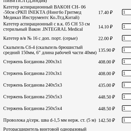
ПиВиТи.ЛТД,Индия)
Катетер аспирационный ВАКОН СН- 06
-50см сРКП INEKTA (Нингбо Гритмед
17.40
₽
Медикал Инструментс Ко.Лтд,Китай)
Катетер аспирационный с в.к. 05 СН 53 см
14.10
₽
стерильный Вакон .INTEGRAL Medical
Катетер в/в № 16 с доп. порт. (серые)
22.00
₽
Скальпель Сб-4 (скальпель брюшистый
135.90
₽
средний 150мм, 6" длина рабочей части 40мм)
Стержень Богданова 200х3х1
408.00
₽
Стержень Богданова 210х3х1
408.00
₽
Стержень Богданова 240х5х3
435.00
₽
Стержень Богданова 250х5х3
448.50
₽
Стержень Богданова 250х5х4
448.50
₽
Проволока д/серк. шва d-1,5 мм нерж. ст. (5 м)
142.50
₽
Роторасширитель винтовой одноразовый