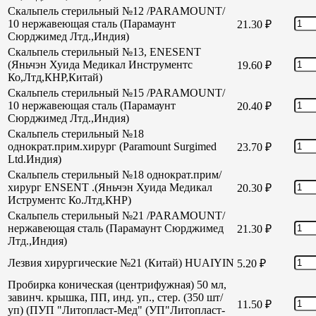
Скальпель стерильный №12 /PARAMOUNT/
10 нержавеющая сталь (Парамаунт
21.30
₽
Сюрджимед Лтд.,Индия)
Скальпель стерильный №13, ENESENT
(Яньчэн Хуида Медикал Инструментс
19.60
₽
Ко,Лтд,КНР,Китай)
Скальпель стерильный №15 /PARAMOUNT/
10 нержавеющая сталь (Парамаунт
20.40
₽
Сюрджимед Лтд.,Индия)
Скальпель стерильный №18
однократ.прим.хирург (Paramount Surgimed
23.70
₽
Ltd.Индия)
Скальпель стерильный №18 однократ.прим/
хирург ENSENT .(Яньчэн Хуида Медикал
20.30
₽
Иструментс Ко.Лтд,КНР)
Скальпель стерильный №21 /PARAMOUNT/
нержавеющая сталь (Парамаунт Сюрджимед
21.30
₽
Лтд.,Индия)
Лезвия хирургические №21 (Китай) HUAIYIN
5.20
₽
Пробирка коническая (центрифужная) 50 мл,
завинч. крышка, ПП, инд. уп., стер. (350 шт/
11.50
₽
уп) (ПУП "Литопласт-Мед" (УП"Литопласт-