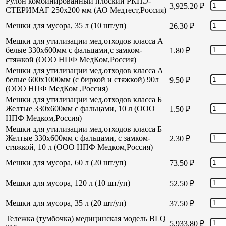
Рулон комбинированный плоский РКПЭ-
3,925.20
₽
СТЕРИМАГ 250х200 мм (АО Медтест,Россия)
Мешки для мусора, 35 л (10 шт/уп)
26.30
₽
Мешки для утилизации мед.отходов класса А
белые 330х600мм с фальцами,с замком-
1.80
₽
стяжкой (ООО НПФ МедКом,Россия)
Мешки для утилизации мед.отходов класса А
белые 600х1000мм (с биркой и стяжкой) 90л
9.50
₽
(ООО НПФ МедКом ,Россия)
Мешки для утилизации мед.отходов класса Б
Желтые 330х600мм с фальцами, 10 л (ООО
1.50
₽
НПФ Медком,Россия)
Мешки для утилизации мед.отходов класса Б
Желтые 330х600мм с фальцами, с замком-
2.30
₽
стяжкой, 10 л (ООО НПФ Медком,Россия)
Мешки для мусора, 60 л (20 шт/уп)
73.50
₽
Мешки для мусора, 120 л (10 шт/уп)
52.50
₽
Мешки для мусора, 35 л (20 шт/уп)
37.50
₽
Тележка (тумбочка) медицинская модель BLQ
5,933.80
₽