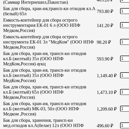
(Саммар Интернешнл,Пакистан)
Бак для сбора, хран-ия,трансп-ки отходов кл.А
793.80
₽
(белый) 65л
Емкость-контейнер для сбора острого
инструментария ЕК-01 6 л (ООО НПФ
141.20
₽
Медком,Россия)
Емкость-контейнер для сбора острого
инструмента ЕК-01 3л "МедКом" (ООО НПФ
98.20
₽
Медком,Россия)
Бак для сбора, хран-ия, трансп-ки отходов
кл.Б (желтый) 35л (ООО НПФ
593.90
₽
МедКом,Россия) аукц
Бак для сбора, хран-ия, трансп-ки отходов
кл.Б (желтый) 35л (ООО НПФ
1,149.40
₽
МедКом,Россия)
Бак для сбора, хран-ия, трансп-ки отходов
кл.Б (желтый) 65л (ООО НПФ
1,473.10
₽
Медком,Россия)
Бак для сбора, хран-ия, трансп-ки отходов
кл.Б (желтый) МК-03, 50л (ООО НПФ
1,209.60
₽
Медком ,Россия)
Бак для сбора, хранения, трансп-ки
мед.отходов кл.А(белае) 12л (ООО НПФ
496.60
₽