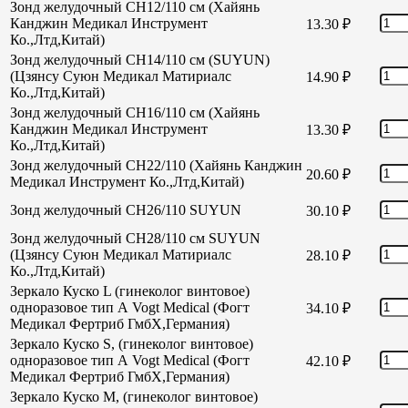
Зонд желудочный CH12/110 см (Хайянь
Канджин Медикал Инструмент
13.30
₽
Ко.,Лтд,Китай)
Зонд желудочный CH14/110 см (SUYUN)
(Цзянсу Суюн Медикал Матириалс
14.90
₽
Ко.,Лтд,Китай)
Зонд желудочный CH16/110 см (Хайянь
Канджин Медикал Инструмент
13.30
₽
Ко.,Лтд,Китай)
Зонд желудочный СН22/110 (Хайянь Канджин
20.60
₽
Медикал Инструмент Ко.,Лтд,Китай)
Зонд желудочный СН26/110 SUYUN
30.10
₽
Зонд желудочный СН28/110 см SUYUN
(Цзянсу Суюн Медикал Матириалс
28.10
₽
Ко.,Лтд,Китай)
Зеркало Куско L (гинеколог винтовое)
одноразовое тип А Vogt Medical (Фогт
34.10
₽
Медикал Фертриб ГмбХ,Германия)
Зеркало Куско S, (гинеколог винтовое)
одноразовое тип А Vogt Medical (Фогт
42.10
₽
Медикал Фертриб ГмбХ,Германия)
Зеркало Куско М, (гинеколог винтовое)