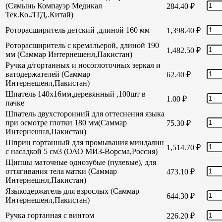
(Сямынь Компауэр Медикал
284.40
₽
Тек.Ко.ЛТД,.Китай)
Роторасширитель детский ,длиной 160 мм
1,398.40
₽
Роторасширитель с кремальерой, длиной 190
1,482.50
₽
мм (Саммар Интернешенл,Пакистан)
Ручка д/гортанных и носоглоточных зеркал и
ватодержателей (Саммар
62.40
₽
Интернешенл,Пакистан)
Шпатель 140х16мм,деревянный ,100шт в
1.00
₽
пачке
Шпатель двухсторонний для оттеснения языка
при осмотре глотки 180 мм(Саммар
75.30
₽
Интернешнл,Пакистан)
Шприц гортанный для промывания миндалин
1,514.70
₽
с насадкой 5 см3 (ОАО МИЗ-Ворсма,Россия)
Щипцы маточные однозубые (пулевые), для
оттягивания тела матки (Саммар
473.10
₽
Интернешнл,Пакистан)
Языкодержатель для взрослых (Саммар
644.30
₽
Интернешенл,Пакистан)
Ручка гортанная с винтом
226.20
₽