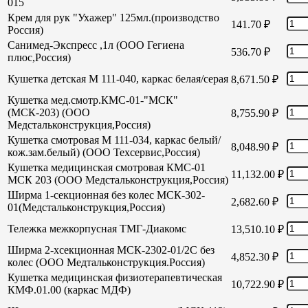
015
Крем для рук "Ухажер" 125мл.(производство
141.70
₽
Россия)
Санимед-Экспресс ,1л (ООО Гегиена
536.70
₽
плюс,Россия)
Кушетка детская М 111-040, каркас белая/серая
8,671.50
₽
Кушетка мед.смотр.КМС-01-"МСК"
(МСК-203) (ООО
8,755.90
₽
Медстальконструкция,Россия)
Кушетка смотровая М 111-034, каркас белый/
8,048.90
₽
кож.зам.белый) (ООО Техсервис,Россия)
Кушетка медицинская смотровая КМС-01
11,132.00
₽
МСК 203 (ООО Медстальконструкция,Россия)
Ширма 1-секционная без колес МСК-302-
2,682.60
₽
01(Медстальконструкция,Россия)
Тележка межкорпусная ТМГ-Диакомс
13,510.10
₽
Ширма 2-хсекционная МСК-2302-01/2С без
4,852.30
₽
колес (ООО Медтальконструкция.Россия)
Кушетка медицинская физиотерапевтическая
10,722.90
₽
КМФ.01.00 (каркас МДФ)