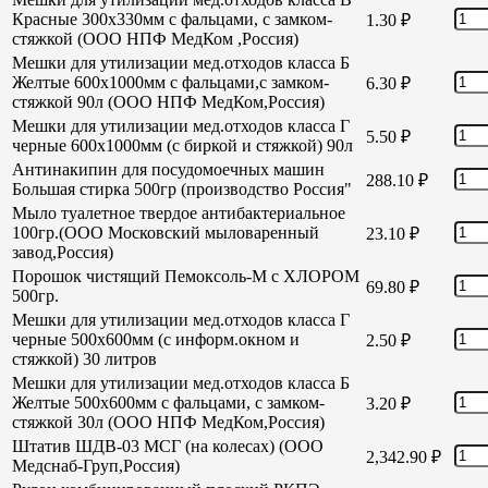
Красные 300х330мм с фальцами, с замком-
1.30
₽
стяжкой (ООО НПФ МедКом ,Россия)
Мешки для утилизации мед.отходов класса Б
Желтые 600х1000мм с фальцами,с замком-
6.30
₽
стяжкой 90л (ООО НПФ МедКом,Россия)
Мешки для утилизации мед.отходов класса Г
5.50
₽
черные 600х1000мм (с биркой и стяжкой) 90л
Антинакипин для посудомоечных машин
288.10
₽
Большая стирка 500гр (производство Россия"
Мыло туалетное твердое антибактериальное
100гр.(ООО Московский мыловаренный
23.10
₽
завод,Россия)
Порошок чистящий Пемоксоль-М с ХЛОРОМ
69.80
₽
500гр.
Мешки для утилизации мед.отходов класса Г
черные 500х600мм (с информ.окном и
2.50
₽
стяжкой) 30 литров
Мешки для утилизации мед.отходов класса Б
Желтые 500х600мм с фальцами, с замком-
3.20
₽
стяжкой 30л (ООО НПФ МедКом,Россия)
Штатив ШДВ-03 МСГ (на колесах) (ООО
2,342.90
₽
Медснаб-Груп,Россия)