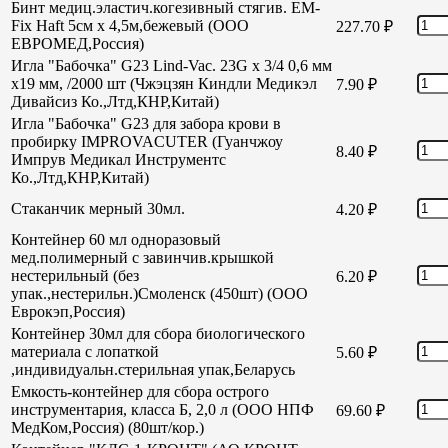
Бинт медиц.эластич.когезивный стягив. EM-
Fix Haft 5см х 4,5м,бежевый (ООО
227.70
₽
ЕВРОМЕД,Россия)
Игла "Бабочка" G23 Lind-Vac. 23G х 3/4 0,6 мм
х19 мм, /2000 шт (Чжэцзян Киндли Медикэл
7.90
₽
Дивайсиз Ко.,Лтд,КНР,Китай)
Игла "Бабочка" G23 для забора крови в
пробирку IMPROVACUTER (Гуанчжоу
8.40
₽
Импрув Медикал Инструментс
Ко.,Лтд,КНР,Китай)
Стаканчик мерный 30мл.
4.20
₽
Контейнер 60 мл одноразовый
мед.полимерный с завинчив.крышкой
нестерильный (без
6.20
₽
упак.,нестерильн.)Смоленск (450шт) (ООО
Еврокэп,Россия)
Контейнер 30мл для сбора биологического
материала с лопаткой
5.60
₽
,индивидуальн.стерильная упак,Беларусь
Емкость-контейнер для сбора острого
инструментария, класса Б, 2,0 л (ООО НПФ
69.60
₽
МедКом,Россия) (80шт/кор.)