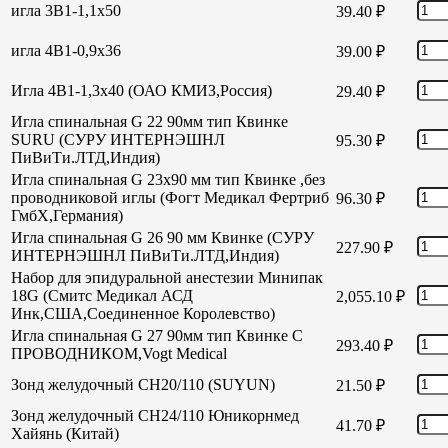
игла 3В1-1,1х50
39.40
₽
игла 4В1-0,9х36
39.00
₽
Игла 4В1-1,3х40 (ОАО КМИЗ,Россия)
29.40
₽
Игла спинальная G 22 90мм тип Квинке
SURU (СУРУ ИНТЕРНЭШНЛ
95.30
₽
ПиВиТи.ЛТД,Индия)
Игла спинальная G 23х90 мм тип Квинке ,без
проводниковой иглы (Фогт Медикал Фертриб
96.30
₽
ГмбХ,Германия)
Игла спинальная G 26 90 мм Квинке (СУРУ
227.90
₽
ИНТЕРНЭШНЛ ПиВиТи.ЛТД,Индия)
Набор для эпидуральной анестезии Минипак
18G (Смитс Медикал АСД
2,055.10
₽
Инк,США,Соединенное Королевство)
Игла спинальная G 27 90мм тип Квинке С
293.40
₽
ПРОВОДНИКОМ,Vogt Medical
Зонд желудочный СН20/110 (SUYUN)
21.50
₽
Зонд желудочный СН24/110 Юникорнмед
41.70
₽
Хайянь (Китай)