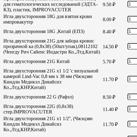
для гематологических исследований (ЭДТА-
9.50
₽
КЗ), пластик, IMPROVACUTER
Игла двухсторонняя 18G для взятия крови
8.00
₽
импровакутер
Игла двухсторонняя 18G ,Китай (ЕПЗ)
8.40
₽
Игла двухсторонняя 21G для забора кровис
прозрачной ка (0,8х38) (50шт/упак),08112102
14.50
₽
(Ченгду Рич Сайенс Индастри Ко.,Лтд,Китай)
Игла двухсторонняя 21G Китай
5.70
₽
Игла двухсторонняя 21G х1 1/2 'с визуальной
камерой Lind-Vac 0,8 мм х 38 мм (Чжэцзян
11.70
₽
Киндли Медикэл Дивайсиз
Ко.,Лтд,КНР,Китай)
Игла двухсторонняя 22 G (Рафэл)
8.50
₽
Игла двухсторонняя 22G (0,8х38)
11.40
₽
стер.IMPROVACUTER
Игла двухсторонняя 21G х1 1/2'', (Чжэцзян
Киндли Медикэл Дивайсиз
11.70
₽
Ко.,Лтд,КНР,Китай)