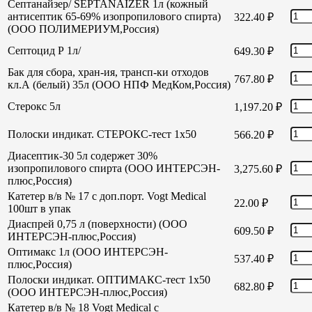
Септанайзер/ SEPTANAIZER 1л (кожный
антисептик 65-69% изопропилового спирта)
322.40
₽
(ООО ПОЛИМЕРИУМ,Россия)
Септоцид Р 1л/
649.30
₽
Бак для сбора, хран-ия, трансп-ки отходов
767.80
₽
кл.А (белый) 35л (ООО НПФ МедКом,Россия)
Стерокс 5л
1,197.20
₽
Полоски индикат. СТЕРОКС-тест 1х50
566.20
₽
Диасептик-30 5л содержет 30%
изопропилового спирта (ООО ИНТЕРСЭН-
3,275.60
₽
плюс,Россия)
Катетер в/в № 17 с доп.порт. Vogt Medical
22.00
₽
100шт в упак
Диаспрей 0,75 л (поверхности) (ООО
609.50
₽
ИНТЕРСЭН-плюс,Россия)
Оптимакс 1л (ООО ИНТЕРСЭН-
537.40
₽
плюс,Россия)
Полоски индикат. ОПТИМАКС-тест 1х50
682.80
₽
(ООО ИНТЕРСЭН-плюс,Россия)
Катетер в/в № 18 Vogt Medical с