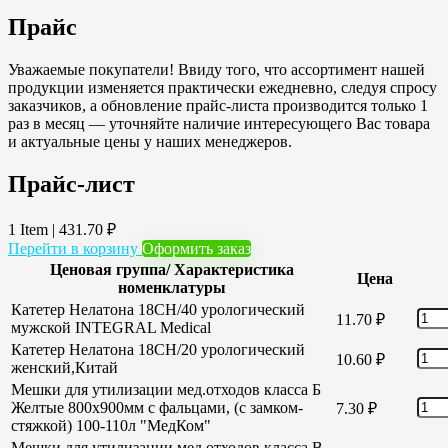
Прайс
Уважаемые покупатели! Ввиду того, что ассортимент нашей
продукции изменяется практически ежедневно, следуя спросу
заказчиков, а обновление прайс-листа производится только 1
раз в месяц — уточняйте наличие интересующего Вас товара
и актуальные цены у наших менеджеров.
Прайс-лист
1 Item
|
431.70
₽
Перейти в корзину
Оформить заказ
Ценовая группа/ Характеристика
Цена
номенклатуры
Катетер Нелатона 18CH/40 урологический
11.70
₽
мужской INTEGRAL Medical
Катетер Нелатона 18CH/20 урологический
10.60
₽
женский,Китай
Мешки для утилизации мед.отходов класса Б
Желтые 800х900мм с фальцами, (с замком-
7.30
₽
стяжкой) 100-110л "МедКом"
Мешки для утилизации мед.отходов класса В