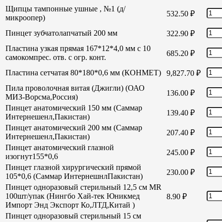
Щипцы тампонные ушные , №1 (д/
532.50
₽
микроопер)
Пинцет зубчатолапчатый 200 мм
322.90
₽
Пластина узкая прямая 167*12*4,0 мм с 10
685.20
₽
самокомпрес. отв. с огр. конт.
Пластина сетчатая 80*180*0,6 мм (КОНМЕТ)
9,827.70
₽
Пила проволочная витая (Джигли) (ОАО
136.00
₽
МИЗ-Ворсма,Россия)
Пинцет анатомический 150 мм (Саммар
139.40
₽
Интернешенл,Пакистан)
Пинцет анатомический 200 мм (Саммар
207.40
₽
Интернешенл,Пакистан)
Пинцет анатомический глазной
245.00
₽
изогнут155*0,6
Пинцет глазной хирургический прямой
230.00
₽
105*0,6 (Саммар ИнтернешнлПакистан)
Пинцет одноразовый стерильный 12,5 см MR
100шт/упак (Нингбо Хай-тек Юникмед
8.90
₽
Импорт Энд Экспорт Ко,ЛТД,Китай )
Пинцет одноразовый стерильный 15 см