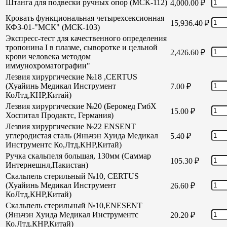
Штанга для подвески ручных опор (МСК-112)
4,000.00
₽
Кровать функциональная четырехсексионная
15,936.40
₽
КФЗ-01-"МСК" (МСК-103)
Экспресс-тест для качественного определения
тропонина I в плазме, сыворотке и цельной
2,426.60
₽
крови человека методом
иммунохроматографии"
Лезвия хирургические №18 ,CERTUS
(Хуайинь Медикал Инструмент
7.00
₽
КоЛтд,КНР,Китай)
Лезвия хирургические №20 (Беромед ГмбХ
15.00
₽
Хоспитал Продактс, Германия)
Лезвия хирургические №22 ENSENT
углеродистая сталь (Яньчэн Хуида Медикал
5.40
₽
Инструментс Ко,Лтд,КНР,Китай)
Ручка скальпеля большая, 130мм (Саммар
105.30
₽
Интернешнл,Пакистан)
Скальпель стерильный №10, CERTUS
(Хуайинь Медикал Инструмент
26.60
₽
КоЛтд,КНР,Китай)
Скальпель стерильный №10,ENESENT
(Яньчэн Хуида Медикал Инструментс
20.20
₽
Ко,Лтд,КНР,Китай)