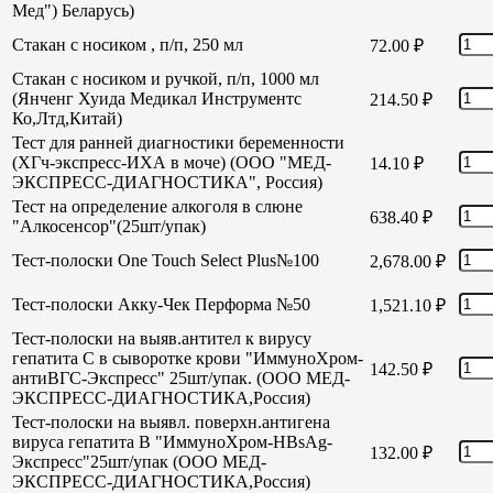
Мед") Беларусь)
Стакан с носиком , п/п, 250 мл
72.00
₽
Стакан с носиком и ручкой, п/п, 1000 мл
(Янченг Хуида Медикал Инструментс
214.50
₽
Ко,Лтд,Китай)
Тест для ранней диагностики беременности
(ХГч-экспресс-ИХА в моче) (ООО "МЕД-
14.10
₽
ЭКСПРЕСС-ДИАГНОСТИКА", Россия)
Тест на определение алкоголя в слюне
638.40
₽
"Алкосенсор"(25шт/упак)
Тест-полоски One Touch Select Plus№100
2,678.00
₽
Тест-полоски Акку-Чек Перформа №50
1,521.10
₽
Тест-полоски на выяв.антител к вирусу
гепатита С в сыворотке крови "ИммуноХром-
142.50
₽
антиВГС-Экспресс" 25шт/упак. (ООО МЕД-
ЭКСПРЕСС-ДИАГНОСТИКА,Россия)
Тест-полоски на выявл. поверхн.антигена
вируса гепатита В "ИммуноХром-HBsAg-
132.00
₽
Экспресс"25шт/упак (ООО МЕД-
ЭКСПРЕСС-ДИАГНОСТИКА,Россия)