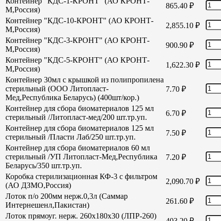
Контейнер "КДС-1-КРОНТ" (АО КРОНТ-
865.40
₽
М,Россия)
Контейнер "КДС-10-КРОНТ" (АО КРОНТ-
2,855.10
₽
М,Россия)
Контейнер "КДС-3-КРОНТ" (АО КРОНТ-
900.90
₽
М,Россия)
Контейнер "КДС-5-КРОНТ" (АО КРОНТ-
1,622.30
₽
М,Россия)
Контейнер 30мл с крышкой из полипропилена
стерильный (ООО Литопласт-
7.70
₽
Мед,Республика Беларусь) (400шт/кор.)
Контейнер для сбора биоматериалов 125 мл
6.70
₽
стерильный /Литопласт-мед/200 шт.тр.уп.
Контейнер для сбора биоматериалов 125 мл
7.50
₽
стерильный /Пласти Лаб/250 шт.тр.уп.
Контейнер для сбора биоматериалов 60 мл
стерильный /УП Литопласт-Мед,Республика
7.20
₽
Беларусь/350 шт.тр.уп.
Коробка стерилизационная КФ-3 с фильтром
2,090.70
₽
(АО ДЗМО,Россия)
Лоток п/о 200мм нерж.0,3л (Саммар
261.60
₽
Интернешенл,Пакистан)
Лоток прямоуг. нерж. 260х180х30 (ЛПР-260)
403.20
₽