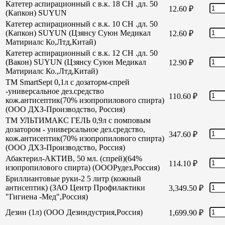
Катетер аспирационный с в.к. 18 СН .дл. 50
12.60
₽
(Капкон) SUYUN
Катетер аспирационный с в.к. 10 СН .дл. 50
(Капкон) SUYUN (Цзянсу Суюн Медикал
12.60
₽
Матириалс Ко,Лтд,Китай)
Катетер аспирационный с в.к. 12 СН .дл. 50
(Вакон) SUYUN (Цзянсу Суюн Медикал
12.90
₽
Матириалс Ко.,Лтд,Китай)
TM SmartSept 0,1л с дозаторм-спрей
-универсальное дез.средство
110.60
₽
кож.антисептик(70% изопропилового спирта)
(ООО ДХЗ-Производство, Россия)
TM УЛЬТИМАКС ГЕЛЬ 0,9л с помповым
дозатором - универсальное дез.средство,
347.60
₽
кож.антисептик(70% изопропилового спирта)
(ООО ДХЗ-Производство, Россия)
Абактерил-АКТИВ, 50 мл. (спрей)(64%
114.10
₽
изопропилового спирта) (ОООРудез,Россия)
Бриллиантовые руки-2 5 литр (кожный
антисептик) (ЗАО Центр Профилактики
3,349.50
₽
"Гигиена -Мед",Россия)
Дезин (1л) (ООО Дезиндустрия,Россия)
1,699.90
₽