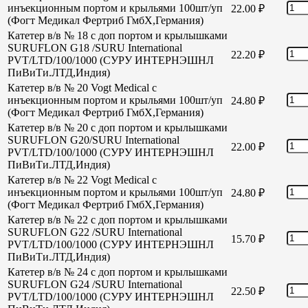
инъекционным портом и крыльями 100шт/уп
22.00
₽
(Фогт Медикал Фертриб ГмбХ,Германия)
Катетер в/в № 18 с доп портом и крылышками
SURUFLON G18 /SURU International
22.20
₽
PVT/LTD/100/1000 (СУРУ ИНТЕРНЭШНЛ
ПиВиТи.ЛТД,Индия)
Катетер в/в № 20 Vogt Medical с
инъекционным портом и крыльями 100шт/уп
24.80
₽
(Фогт Медикал Фертриб ГмбХ,Германия)
Катетер в/в № 20 с доп портом и крылышками
SURUFLON G20/SURU International
22.00
₽
PVT/LTD/100/1000 (СУРУ ИНТЕРНЭШНЛ
ПиВиТи.ЛТД,Индия)
Катетер в/в № 22 Vogt Medical с
инъекционным портом и крыльями 100шт/уп
24.80
₽
(Фогт Медикал Фертриб ГмбХ,Германия)
Катетер в/в № 22 с доп портом и крылышками
SURUFLON G22 /SURU International
15.70
₽
PVT/LTD/100/1000 (СУРУ ИНТЕРНЭШНЛ
ПиВиТи.ЛТД,Индия)
Катетер в/в № 24 с доп портом и крылышками
SURUFLON G24 /SURU International
22.50
₽
PVT/LTD/100/1000 (СУРУ ИНТЕРНЭШНЛ