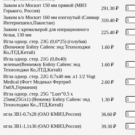
Зажим к/о Москит 150 мм прямой (МИЗ
291.30
₽
Горького, Россия)
Зажим к/о Москит 160 мм изогнутый (Саммар
310.40
₽
Интернешенл,Пакистан)
Зажим с кремальерой для операционного
225.40
₽
белья, 130 мм
Игла однор. стер. 23G (0,6*25) (голубая)
(Веньчжоу Бэйпу Сайенс энд Технолоджи
1.60
₽
Ко,ЛТД,Китай)
Игла однор. стер. 21G (0,8х40)
зеленые(Веньчжоу Бэйпу Сайенс энд
1.60
₽
Технолоджи Ко,ЛТД,Китай)
Игла однор. стер. 22G 0,7х40 мм .х1 1/2 Vogt
Medical (Фогт Медикал Фертриб
2.60
₽
ГмбХ,Германия)
Игла однор. стер. 25G "Luer"0.5 х
25мм(25Gх1) (Веньчжу Бэйпу Сайенс энд
1.30
₽
Технолоджи Ко.,ЛТД,Китай)
игла 3В1-0,7х28 (ОАО КМИЗ,Россия)
36.60
₽
игла 3В1-1,1х36 (ОАО КМИЗ,Россия)
39.30
₽