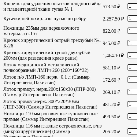
Кюретка для удаления остатков плодного яйца
573.50
₽
и плацентарной ткани тупая № 1
Кусачки нейрохир. изогнутые по ребру
2,257.50
₽
Ножницы 235мм для перевязочного
822.00
₽
материала н-15т
Крючок хирургический острый трехзубый №1
945.00
₽
К-26
Крючок хирургический тупой двухзубый
1,464.10
₽
200мм (для разведения краев раны)
Лоток медицинский металлический
581.10
₽
почкообразный ЛМПч-260 (260*160*32)
Лоток п/о ЛМП-160 нерж., 0,1 л (Саммар
172.60
₽
Интернешенл,Пакистан)
Лоток прямоуг. нерж.200х150х30 (ЛПР-200)
269.10
₽
(Саммар Интернешенл,Пакистан)
Лоток прямоуг.нерж. 300*220*30мм
481.20
₽
(ЛПР-300) (Саммар Интернешенл,Пакистан)
Ножницы 110 мм роговичные тупоконесные
499.50
₽
прямые (Саммар Интернешнл,Пакистан)
Ножницы 116 мм глазные остроконечные, в/из
(микрохирургические) (Саммар
205.20
₽
Интернешнл,Пакистан)