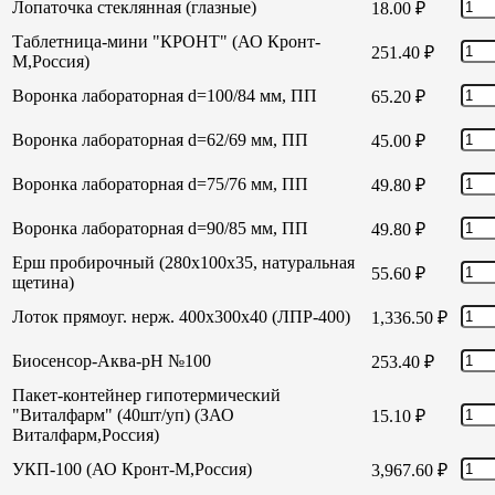
Лопаточка стеклянная (глазные)
18.00
₽
Таблетница-мини "КРОНТ" (АО Кронт-
251.40
₽
М,Россия)
Воронка лабораторная d=100/84 мм, ПП
65.20
₽
Воронка лабораторная d=62/69 мм, ПП
45.00
₽
Воронка лабораторная d=75/76 мм, ПП
49.80
₽
Воронка лабораторная d=90/85 мм, ПП
49.80
₽
Ерш пробирочный (280х100х35, натуральная
55.60
₽
щетина)
Лоток прямоуг. нерж. 400х300х40 (ЛПР-400)
1,336.50
₽
Биосенсор-Аква-рН №100
253.40
₽
Пакет-контейнер гипотермический
"Виталфарм" (40шт/уп) (ЗАО
15.10
₽
Виталфарм,Россия)
УКП-100 (АО Кронт-М,Россия)
3,967.60
₽