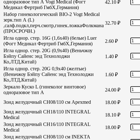
одноразовое тип А Vogt Medical (Фогт
42.10
₽
Медикал Фертриб ГмбХ,Германия)
Набор гинекологический BIO-2 Vogt Medical
зерк.тип А (L)
32.70
₽
,салф.подкл,перч.смотр,гинек.ложкаФолкмана
(ПРОСРОЧН.)
Игла однор. стер. 16G (1,6х40) (белые) Luer
2.60
₽
(Фогт Медикал Фертриб ГмбХ,Германия)
Игла однор. стер. 20G (0,9х40) (Веньчжоу
Бэйпу Сайенс энд Технолоджи
1.40
₽
Ко,ЛТД,Китай)
Игла однор. стер. 20G 0,9х40 (желтые)
(Веньчжоу Бэйпу Сайенс энд Технолоджи
1.60
₽
Ко,ЛТД,Китай)
Зеркало Куско L (гинеколог винтовое)
24.00
₽
одноразовое тип А
Зонд желудочный СН08/110 см Apexmed
18.00
₽
Зонд желудочный СН18/110 INTEGRAL
18.10
₽
Medical
Зонд желудочный СН16/110 INTEGRAL
18.00
₽
Medical
Зонд желудочный СН08/110 см INEKTA