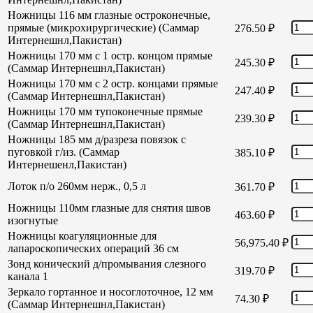
Ножницы 116 мм глазные остроконечные,
прямые (микрохирургические) (Саммар
276.50
₽
Интернешнл,Пакистан)
Ножницы 170 мм с 1 остр. концом прямые
245.30
₽
(Саммар Интернешнл,Пакистан)
Ножницы 170 мм с 2 остр. концами прямые
247.40
₽
(Саммар Интернешнл,Пакистан)
Ножницы 170 мм тупоконечные прямые
239.30
₽
(Саммар Интернешнл,Пакистан)
Ножницы 185 мм д/разреза повязок с
пуговкой г/из. (Саммар
385.10
₽
Интернешенл,Пакистан)
Лоток п/о 260мм нерж., 0,5 л
361.70
₽
Ножницы 110мм глазные для снятия швов
463.60
₽
изогнутые
Ножницы коагуляционные для
56,975.40
₽
лапароскопических операций 36 см
Зонд конический д/промывания слезного
319.70
₽
канала 1
Зеркало гортанное и носоглоточное, 12 мм
74.30
₽
(Саммар Интернешнл,Пакистан)