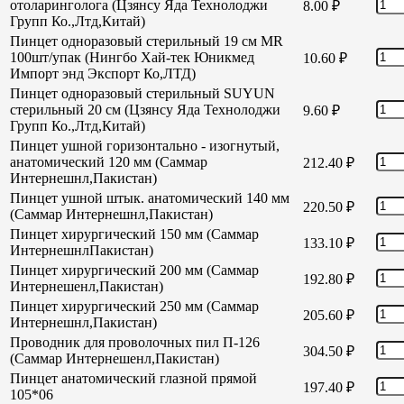
отоларинголога (Цзянсу Яда Технолоджи
8.00
₽
Групп Ко.,Лтд,Китай)
Пинцет одноразовый стерильный 19 см MR
100шт/упак (Нингбо Хай-тек Юникмед
10.60
₽
Импорт энд Экспорт Ко,ЛТД)
Пинцет одноразовый стерильный SUYUN
стерильный 20 см (Цзянсу Яда Технолоджи
9.60
₽
Групп Ко.,Лтд,Китай)
Пинцет ушной горизонтально - изогнутый,
анатомический 120 мм (Саммар
212.40
₽
Интернешнл,Пакистан)
Пинцет ушной штык. анатомический 140 мм
220.50
₽
(Саммар Интернешнл,Пакистан)
Пинцет хирургический 150 мм (Саммар
133.10
₽
ИнтернешнлПакистан)
Пинцет хирургический 200 мм (Саммар
192.80
₽
Интернешенл,Пакистан)
Пинцет хирургический 250 мм (Саммар
205.60
₽
Интернешнл,Пакистан)
Проводник для проволочных пил П-126
304.50
₽
(Саммар Интернешенл,Пакистан)
Пинцет анатомический глазной прямой
197.40
₽
105*06