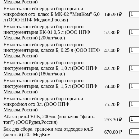
Медком,Россия)
Емкость-контейнер для сбора орган.и
микробиол отх. класс Б МК-02 "МедКом" 6,0
146.90
₽
л (ООО НПФ Медком,Россия)
Емкость-контейнер для сбора острого
инструментария ЕК-01 0,5 л (ООО НПФ
57.30
₽
Медком,Россия) (200шт/кор.)
Емкость-контейнер для сбора острого
инструментария, класса Б, 0.25 л (ООО НПФ
47.40
₽
Медком,Россия)
Емкость-контейнер для сбора острого
инструментария, класса Б, 1,0 л (ООО НПФ
42.20
₽
Медком,Россия) (180шт/кор.)
Емкость-контейнер для сбора острого
инструментария, класса Б, 1,5 л (ООО НПФ
74.40
₽
Медком,Россия)
Емкость-контейнер для сбора орган.и
микробиол отх.3л. (ООО НПФ
75.20
₽
Медком,Россия)
Абактерил-ГЕЛЬ, 200мл. (колпачок "флип-
253.30
₽
топ") (ОООРудез,Россия)
Бак для сбора, транс-ки мед.отдходов кл.Б
670.00
₽
(желтый) 20л МедКом