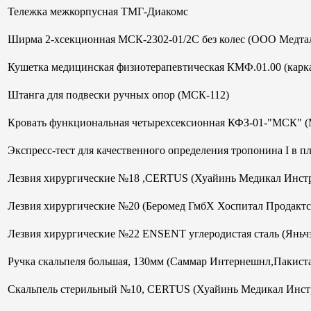
Тележка межкорпусная ТМГ-Диакомс
Ширма 2-хсекционная МСК-2302-01/2С без колес (ООО Медтал
Кушетка медицинская физиотерапевтическая КМФ.01.00 (кар
Штанга для подвески ручных опор (МСК-112)
Кровать функциональная четырехсексионная КФЗ-01-"МСК" 
Экспресс-тест для качественного определения тропонина I в 
Лезвия хирургические №18 ,CERTUS (Хуайинь Медикал Инст
Лезвия хирургические №20 (Беромед ГмбХ Хоспитал Продактс
Лезвия хирургические №22 ENSENT углеродистая сталь (Яньч
Ручка скальпеля большая, 130мм (Саммар Интернешнл,Пакист
Скальпель стерильный №10, CERTUS (Хуайинь Медикал Инст