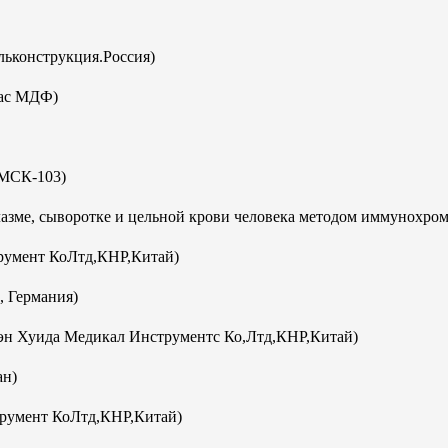
ьконструкция.Россия)
кас МДФ)
(МСК-103)
плазме, сыворотке и цельной крови человека методом иммунохро
румент КоЛтд,КНР,Китай)
, Германия)
эн Хуида Медикал Инструментс Ко,Лтд,КНР,Китай)
ан)
румент КоЛтд,КНР,Китай)