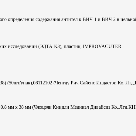
ого определения содержания антител к ВИЧ-1 и ВИЧ-2 в цельно
ческих исследований (ЭДТА-КЗ), пластик, IMPROVACUTER
х38) (50шт/упак),08112102 (Ченгду Рич Сайенс Индастри Ко.,Лтд
ac 0,8 мм х 38 мм (Чжэцзян Киндли Медикэл Дивайсиз Ко.,Лтд,КН