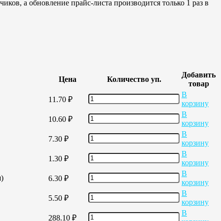
иков, а обновление прайс-листа производится только 1 раз в
Добавить
Цена
Количество уп.
товар
В
11.70
₽
корзину
В
10.60
₽
корзину
В
7.30
₽
корзину
В
1.30
₽
корзину
В
)
6.30
₽
корзину
В
5.50
₽
корзину
В
288.10
₽