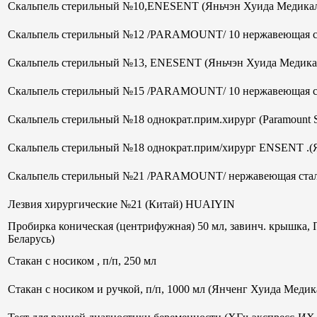
Скальпель стерильный №10,ENESENT (Яньчэн Хуида Медикал
Скальпель стерильный №12 /PARAMOUNT/ 10 нержавеющая ст
Скальпель стерильный №13, ENESENT (Яньчэн Хуида Медика
Скальпель стерильный №15 /PARAMOUNT/ 10 нержавеющая ст
Скальпель стерильный №18 однократ.прим.хирург (Paramount 
Скальпель стерильный №18 однократ.прим/хирург ENSENT .(
Скальпель стерильный №21 /PARAMOUNT/ нержавеющая стал
Лезвия хирургические №21 (Китай) HUAIYIN
Пробирка коническая (центрифужная) 50 мл, завинч. крышка, 
Беларусь)
Стакан с носиком , п/п, 250 мл
Стакан с носиком и ручкой, п/п, 1000 мл (Янченг Хуида Меди