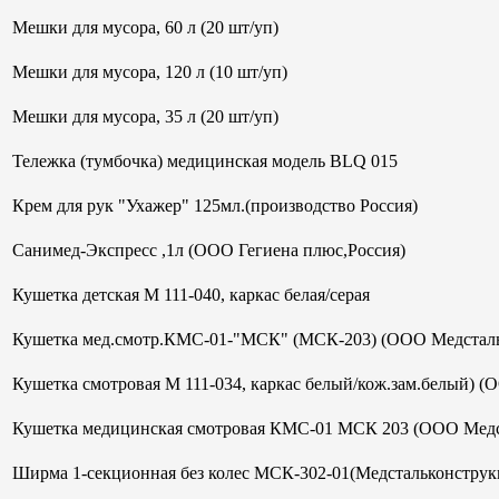
Мешки для мусора, 60 л (20 шт/уп)
Мешки для мусора, 120 л (10 шт/уп)
Мешки для мусора, 35 л (20 шт/уп)
Тележка (тумбочка) медицинская модель BLQ 015
Крем для рук "Ухажер" 125мл.(производство Россия)
Санимед-Экспресс ,1л (ООО Гегиена плюс,Россия)
Кушетка детская М 111-040, каркас белая/серая
Кушетка мед.смотр.КМС-01-"МСК" (МСК-203) (ООО Медсталь
Кушетка смотровая М 111-034, каркас белый/кож.зам.белый) (
Кушетка медицинская смотровая КМС-01 МСК 203 (ООО Медс
Ширма 1-секционная без колес МСК-302-01(Медстальконструк