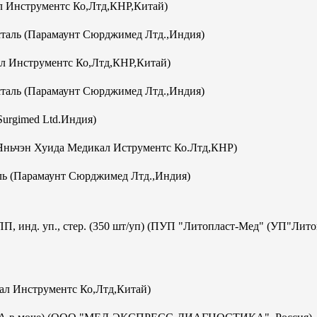
 Инструментс Ко,Лтд,КНР,Китай)
аль (Парамаунт Сюрджимед Лтд.,Индия)
л Инструментс Ко,Лтд,КНР,Китай)
аль (Парамаунт Сюрджимед Лтд.,Индия)
Surgimed Ltd.Индия)
Яньчэн Хуида Медикал Иструментс Ко.Лтд,КНР)
ь (Парамаунт Сюрджимед Лтд.,Индия)
ПП, инд. уп., стер. (350 шт/уп) (ПУП "Литопласт-Мед" (УП"Лит
кал Инструментс Ко,Лтд,Китай)