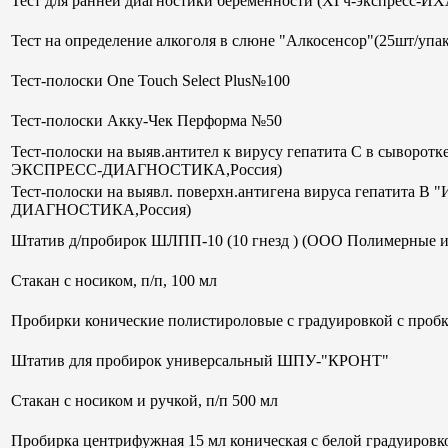
Тест для ранней диагностики беременности (ХГч-экспрес
Тест на определение алкоголя в слюне "Алкосенсор"(25шт/упак
Тест-полоски One Touch Select Plus№100
Тест-полоски Акку-Чек Перформа №50
Тест-полоски на выяв.антител к вирусу гепатита С в сывор
ЭКСПРЕСС-ДИАГНОСТИКА,Россия)
Тест-полоски на выявл. поверхн.антигена вируса гепатит
ДИАГНОСТИКА,Россия)
Штатив д/пробирок ШЛПП-10 (10 гнезд ) (ООО Полимерные и
Стакан с носиком, п/п, 100 мл
Пробирки конические полистироловые с градуировкой с пробк
Штатив для пробирок универсальный ШПУ-"КРОНТ"
Стакан с носиком и ручкой, п/п 500 мл
Пробирка центрифужная 15 мл коническая с белой градуиров