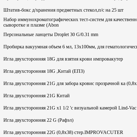
Штатив-бокс д/хранения предметных стекол,п/с на 25 шт
Набор иммунохроматографических тест-систем для качественн
сыворотке и плазме (Abon
Персональные ланцеты Droplet 30 G/0.31 mm
Пробирка вакуумная объем 6 мл, 13х100мм, для гематологи
Игла двухсторонняя 18G для взятия крови импровакутер
Игла двухсторонняя 18G ,Китай (ЕПЗ)
Игла двухсторонняя 21G для забора кровис прозрачной ка (0,8
Игла двухсторонняя 21G Китай
Игла двухсторонняя 21G х1 1/2 'с визуальной камерой Lind-V
Игла двухсторонняя 22 G (Рафэл)
Игла двухсторонняя 22G (0,8х38) стер.IMPROVACUTER