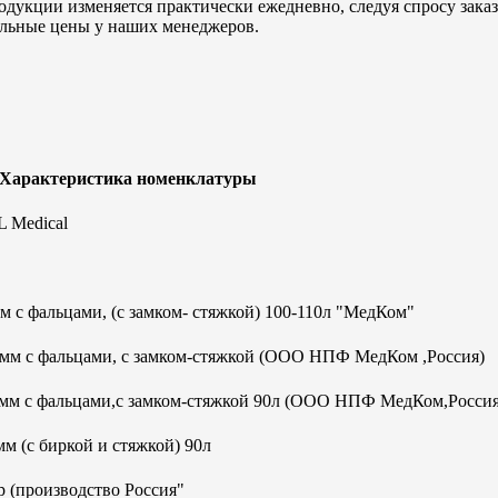
дукции изменяется практически ежедневно, следуя спросу заказч
альные цены у наших менеджеров.
 Характеристика номенклатуры
 Medical
 с фальцами, (с замком- стяжкой) 100-110л "МедКом"
0мм с фальцами, с замком-стяжкой (ООО НПФ МедКом ,Россия)
0мм с фальцами,с замком-стяжкой 90л (ООО НПФ МедКом,Россия
м (с биркой и стяжкой) 90л
 (производство Россия"