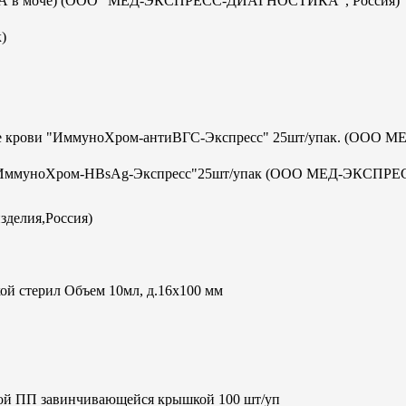
с-ИХА в моче) (ООО "МЕД-ЭКСПРЕСС-ДИАГНОСТИКА", Россия)
)
отке крови "ИммуноХром-антиВГС-Экспресс" 25шт/упак. (ООО М
а В "ИммуноХром-HBsAg-Экспресс"25шт/упак (ООО МЕД-ЭКСПРЕ
зделия,Россия)
ой стерил Объем 10мл, д.16х100 мм
кой ПП завинчивающейся крышкой 100 шт/уп