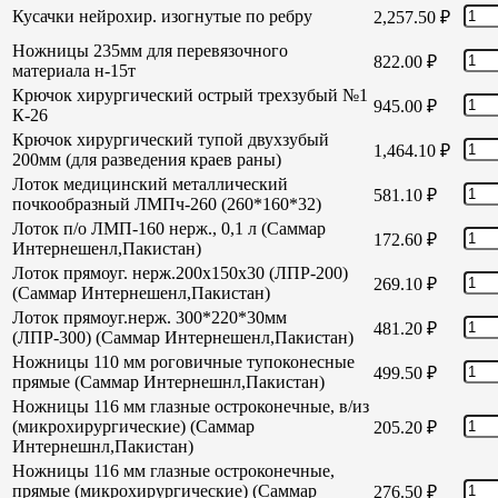
Кусачки нейрохир. изогнутые по ребру
2,257.50
₽
Ножницы 235мм для перевязочного
822.00
₽
материала н-15т
Крючок хирургический острый трехзубый №1
945.00
₽
К-26
Крючок хирургический тупой двухзубый
1,464.10
₽
200мм (для разведения краев раны)
Лоток медицинский металлический
581.10
₽
почкообразный ЛМПч-260 (260*160*32)
Лоток п/о ЛМП-160 нерж., 0,1 л (Саммар
172.60
₽
Интернешенл,Пакистан)
Лоток прямоуг. нерж.200х150х30 (ЛПР-200)
269.10
₽
(Саммар Интернешенл,Пакистан)
Лоток прямоуг.нерж. 300*220*30мм
481.20
₽
(ЛПР-300) (Саммар Интернешенл,Пакистан)
Ножницы 110 мм роговичные тупоконесные
499.50
₽
прямые (Саммар Интернешнл,Пакистан)
Ножницы 116 мм глазные остроконечные, в/из
(микрохирургические) (Саммар
205.20
₽
Интернешнл,Пакистан)
Ножницы 116 мм глазные остроконечные,
прямые (микрохирургические) (Саммар
276.50
₽