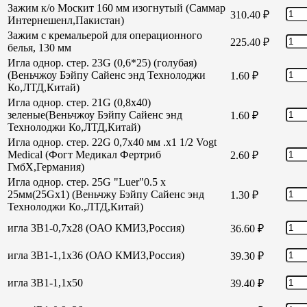
Зажим к/о Москит 160 мм изогнутый (Саммар
310.40
₽
Интернешенл,Пакистан)
Зажим с кремальерой для операционного
225.40
₽
белья, 130 мм
Игла однор. стер. 23G (0,6*25) (голубая)
(Веньчжоу Бэйпу Сайенс энд Технолоджи
1.60
₽
Ко,ЛТД,Китай)
Игла однор. стер. 21G (0,8х40)
зеленые(Веньчжоу Бэйпу Сайенс энд
1.60
₽
Технолоджи Ко,ЛТД,Китай)
Игла однор. стер. 22G 0,7х40 мм .х1 1/2 Vogt
Medical (Фогт Медикал Фертриб
2.60
₽
ГмбХ,Германия)
Игла однор. стер. 25G "Luer"0.5 х
25мм(25Gх1) (Веньчжу Бэйпу Сайенс энд
1.30
₽
Технолоджи Ко.,ЛТД,Китай)
игла 3В1-0,7х28 (ОАО КМИЗ,Россия)
36.60
₽
игла 3В1-1,1х36 (ОАО КМИЗ,Россия)
39.30
₽
игла 3В1-1,1х50
39.40
₽