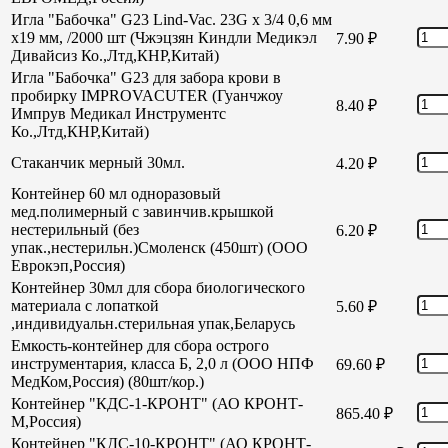
Игла "Бабочка" G23 Lind-Vac. 23G х 3/4 0,6 мм
х19 мм, /2000 шт (Чжэцзян Киндли Медикэл
7.90
₽
Дивайсиз Ко.,Лтд,КНР,Китай)
Игла "Бабочка" G23 для забора крови в
пробирку IMPROVACUTER (Гуанчжоу
8.40
₽
Импрув Медикал Инструментс
Ко.,Лтд,КНР,Китай)
Стаканчик мерный 30мл.
4.20
₽
Контейнер 60 мл одноразовый
мед.полимерный с завинчив.крышкой
нестерильный (без
6.20
₽
упак.,нестерильн.)Смоленск (450шт) (ООО
Еврокэп,Россия)
Контейнер 30мл для сбора биологического
материала с лопаткой
5.60
₽
,индивидуальн.стерильная упак,Беларусь
Емкость-контейнер для сбора острого
инструментария, класса Б, 2,0 л (ООО НПФ
69.60
₽
МедКом,Россия) (80шт/кор.)
Контейнер "КДС-1-КРОНТ" (АО КРОНТ-
865.40
₽
М,Россия)
Контейнер "КДС-10-КРОНТ" (АО КРОНТ-