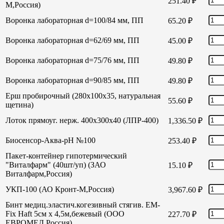
251.40
₽
М,Россия)
Воронка лабораторная d=100/84 мм, ПП
65.20
₽
Воронка лабораторная d=62/69 мм, ПП
45.00
₽
Воронка лабораторная d=75/76 мм, ПП
49.80
₽
Воронка лабораторная d=90/85 мм, ПП
49.80
₽
Ерш пробирочный (280х100х35, натуральная
55.60
₽
щетина)
Лоток прямоуг. нерж. 400х300х40 (ЛПР-400)
1,336.50
₽
Биосенсор-Аква-рН №100
253.40
₽
Пакет-контейнер гипотермический
"Виталфарм" (40шт/уп) (ЗАО
15.10
₽
Виталфарм,Россия)
УКП-100 (АО Кронт-М,Россия)
3,967.60
₽
Бинт медиц.эластич.когезивный стягив. EM-
Fix Haft 5см х 4,5м,бежевый (ООО
227.70
₽
ЕВРОМЕД,Россия)