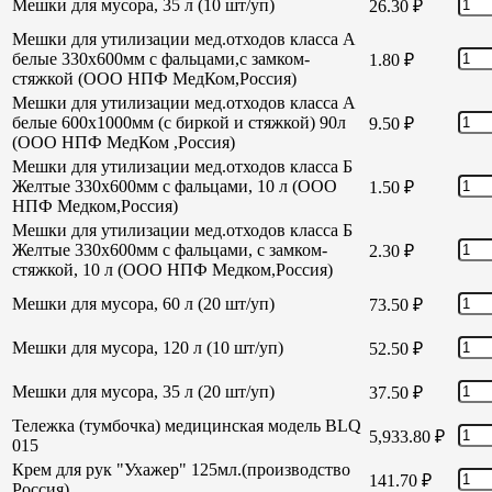
Мешки для мусора, 35 л (10 шт/уп)
26.30
₽
Мешки для утилизации мед.отходов класса А
белые 330х600мм с фальцами,с замком-
1.80
₽
стяжкой (ООО НПФ МедКом,Россия)
Мешки для утилизации мед.отходов класса А
белые 600х1000мм (с биркой и стяжкой) 90л
9.50
₽
(ООО НПФ МедКом ,Россия)
Мешки для утилизации мед.отходов класса Б
Желтые 330х600мм с фальцами, 10 л (ООО
1.50
₽
НПФ Медком,Россия)
Мешки для утилизации мед.отходов класса Б
Желтые 330х600мм с фальцами, с замком-
2.30
₽
стяжкой, 10 л (ООО НПФ Медком,Россия)
Мешки для мусора, 60 л (20 шт/уп)
73.50
₽
Мешки для мусора, 120 л (10 шт/уп)
52.50
₽
Мешки для мусора, 35 л (20 шт/уп)
37.50
₽
Тележка (тумбочка) медицинская модель BLQ
5,933.80
₽
015
Крем для рук "Ухажер" 125мл.(производство
141.70
₽
Россия)