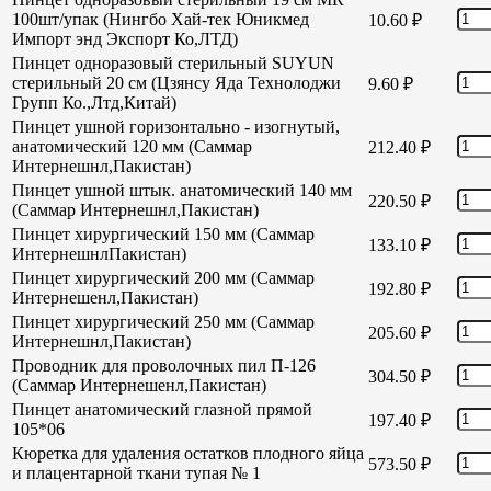
100шт/упак (Нингбо Хай-тек Юникмед
10.60
₽
Импорт энд Экспорт Ко,ЛТД)
Пинцет одноразовый стерильный SUYUN
стерильный 20 см (Цзянсу Яда Технолоджи
9.60
₽
Групп Ко.,Лтд,Китай)
Пинцет ушной горизонтально - изогнутый,
анатомический 120 мм (Саммар
212.40
₽
Интернешнл,Пакистан)
Пинцет ушной штык. анатомический 140 мм
220.50
₽
(Саммар Интернешнл,Пакистан)
Пинцет хирургический 150 мм (Саммар
133.10
₽
ИнтернешнлПакистан)
Пинцет хирургический 200 мм (Саммар
192.80
₽
Интернешенл,Пакистан)
Пинцет хирургический 250 мм (Саммар
205.60
₽
Интернешнл,Пакистан)
Проводник для проволочных пил П-126
304.50
₽
(Саммар Интернешенл,Пакистан)
Пинцет анатомический глазной прямой
197.40
₽
105*06
Кюретка для удаления остатков плодного яйца
573.50
₽
и плацентарной ткани тупая № 1