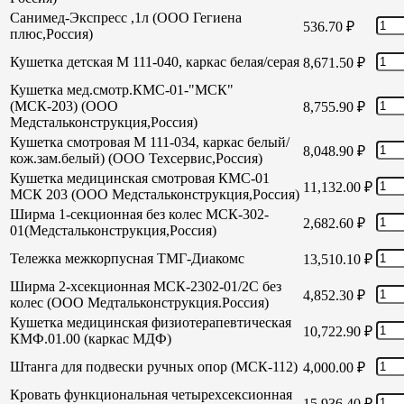
Санимед-Экспресс ,1л (ООО Гегиена
536.70
₽
плюс,Россия)
Кушетка детская М 111-040, каркас белая/серая
8,671.50
₽
Кушетка мед.смотр.КМС-01-"МСК"
(МСК-203) (ООО
8,755.90
₽
Медстальконструкция,Россия)
Кушетка смотровая М 111-034, каркас белый/
8,048.90
₽
кож.зам.белый) (ООО Техсервис,Россия)
Кушетка медицинская смотровая КМС-01
11,132.00
₽
МСК 203 (ООО Медстальконструкция,Россия)
Ширма 1-секционная без колес МСК-302-
2,682.60
₽
01(Медстальконструкция,Россия)
Тележка межкорпусная ТМГ-Диакомс
13,510.10
₽
Ширма 2-хсекционная МСК-2302-01/2С без
4,852.30
₽
колес (ООО Медтальконструкция.Россия)
Кушетка медицинская физиотерапевтическая
10,722.90
₽
КМФ.01.00 (каркас МДФ)
Штанга для подвески ручных опор (МСК-112)
4,000.00
₽
Кровать функциональная четырехсексионная
15,936.40
₽