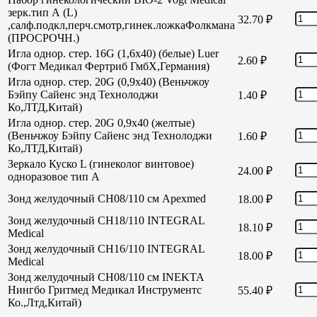
зерк.тип А (L)
32.70
₽
,салф.подкл,перч.смотр,гинек.ложкаФолкмана
(ПРОСРОЧН.)
Игла однор. стер. 16G (1,6х40) (белые) Luer
2.60
₽
(Фогт Медикал Фертриб ГмбХ,Германия)
Игла однор. стер. 20G (0,9х40) (Веньчжоу
Бэйпу Сайенс энд Технолоджи
1.40
₽
Ко,ЛТД,Китай)
Игла однор. стер. 20G 0,9х40 (желтые)
(Веньчжоу Бэйпу Сайенс энд Технолоджи
1.60
₽
Ко,ЛТД,Китай)
Зеркало Куско L (гинеколог винтовое)
24.00
₽
одноразовое тип А
Зонд желудочный СН08/110 см Apexmed
18.00
₽
Зонд желудочный СН18/110 INTEGRAL
18.10
₽
Medical
Зонд желудочный СН16/110 INTEGRAL
18.00
₽
Medical
Зонд желудочный СН08/110 см INEKTA
Нингбо Гритмед Медикал Инструментс
55.40
₽
Ко.,Лтд,Китай)