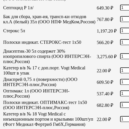
Септоцид Р 1л/
649.30
₽
Бак для сбора, хран-ия, трансп-ки отходов
767.80
₽
кл.А (белый) 35л (ООО НПФ МедКом,Россия)
Стерокс 5л
1,197.20
₽
Полоски индикат. СТЕРОКС-тест 1х50
566.20
₽
Диасептик-30 5л содержет 30%
изопропилового спирта (ООО ИНТЕРСЭН-
3,275.60
₽
плюс,Россия)
Катетер в/в № 17 с доп.порт. Vogt Medical
22.00
₽
100шт в упак
Диаспрей 0,75 л (поверхности) (ООО
609.50
₽
ИНТЕРСЭН-плюс,Россия)
Оптимакс 1л (ООО ИНТЕРСЭН-
537.40
₽
плюс,Россия)
Полоски индикат. ОПТИМАКС-тест 1х50
682.80
₽
(ООО ИНТЕРСЭН-плюс,Россия)
Катетер в/в № 18 Vogt Medical с
инъекционным портом и крыльями 100шт/уп
22.00
₽
(Фогт Медикал Фертриб ГмбХ,Германия)