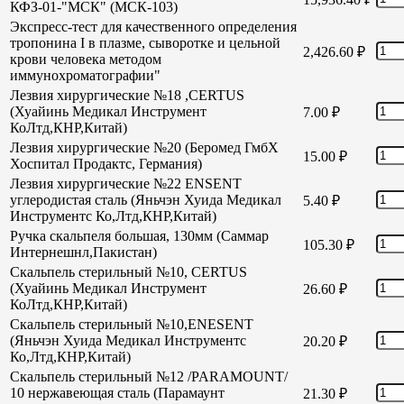
КФЗ-01-"МСК" (МСК-103)
Экспресс-тест для качественного определения
тропонина I в плазме, сыворотке и цельной
2,426.60
₽
крови человека методом
иммунохроматографии"
Лезвия хирургические №18 ,CERTUS
(Хуайинь Медикал Инструмент
7.00
₽
КоЛтд,КНР,Китай)
Лезвия хирургические №20 (Беромед ГмбХ
15.00
₽
Хоспитал Продактс, Германия)
Лезвия хирургические №22 ENSENT
углеродистая сталь (Яньчэн Хуида Медикал
5.40
₽
Инструментс Ко,Лтд,КНР,Китай)
Ручка скальпеля большая, 130мм (Саммар
105.30
₽
Интернешнл,Пакистан)
Скальпель стерильный №10, CERTUS
(Хуайинь Медикал Инструмент
26.60
₽
КоЛтд,КНР,Китай)
Скальпель стерильный №10,ENESENT
(Яньчэн Хуида Медикал Инструментс
20.20
₽
Ко,Лтд,КНР,Китай)
Скальпель стерильный №12 /PARAMOUNT/
10 нержавеющая сталь (Парамаунт
21.30
₽