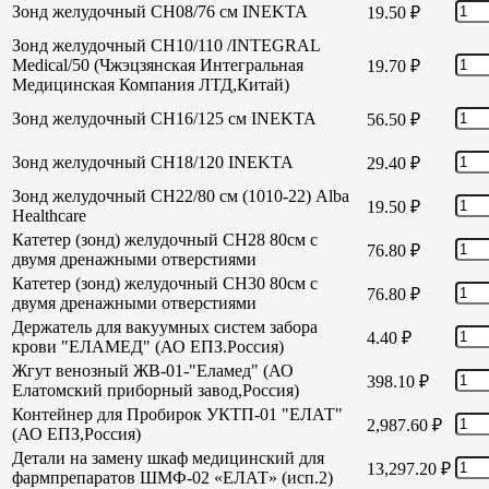
Зонд желудочный СН08/76 см INEKTA
19.50
₽
Зонд желудочный СН10/110 /INTEGRAL
Medical/50 (Чжэцзянская Интегральная
19.70
₽
Медицинская Компания ЛТД,Китай)
Зонд желудочный СН16/125 см INEKTA
56.50
₽
Зонд желудочный СН18/120 INEKTA
29.40
₽
Зонд желудочный СН22/80 см (1010-22) Alba
19.50
₽
Healthcare
Катетер (зонд) желудочный СН28 80см с
76.80
₽
двумя дренажными отверстиями
Катетер (зонд) желудочный СН30 80см с
76.80
₽
двумя дренажными отверстиями
Держатель для вакуумных систем забора
4.40
₽
крови "ЕЛАМЕД" (АО ЕПЗ.Россия)
Жгут венозный ЖВ-01-"Еламед" (АО
398.10
₽
Елатомский приборный завод,Россия)
Контейнер для Пробирок УКТП-01 "ЕЛАТ"
2,987.60
₽
(АО ЕПЗ,Россия)
Детали на замену шкаф медицинский для
13,297.20
₽
фармпрепаратов ШМФ-02 «ЕЛАТ» (исп.2)