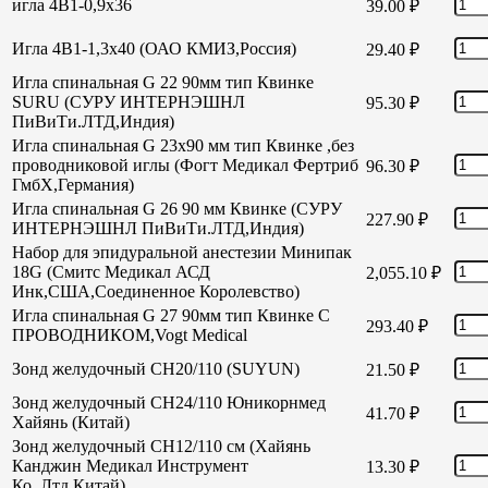
игла 4В1-0,9х36
39.00
₽
Игла 4В1-1,3х40 (ОАО КМИЗ,Россия)
29.40
₽
Игла спинальная G 22 90мм тип Квинке
SURU (СУРУ ИНТЕРНЭШНЛ
95.30
₽
ПиВиТи.ЛТД,Индия)
Игла спинальная G 23х90 мм тип Квинке ,без
проводниковой иглы (Фогт Медикал Фертриб
96.30
₽
ГмбХ,Германия)
Игла спинальная G 26 90 мм Квинке (СУРУ
227.90
₽
ИНТЕРНЭШНЛ ПиВиТи.ЛТД,Индия)
Набор для эпидуральной анестезии Минипак
18G (Смитс Медикал АСД
2,055.10
₽
Инк,США,Соединенное Королевство)
Игла спинальная G 27 90мм тип Квинке С
293.40
₽
ПРОВОДНИКОМ,Vogt Medical
Зонд желудочный СН20/110 (SUYUN)
21.50
₽
Зонд желудочный СН24/110 Юникорнмед
41.70
₽
Хайянь (Китай)
Зонд желудочный CH12/110 см (Хайянь
Канджин Медикал Инструмент
13.30
₽
Ко.,Лтд,Китай)