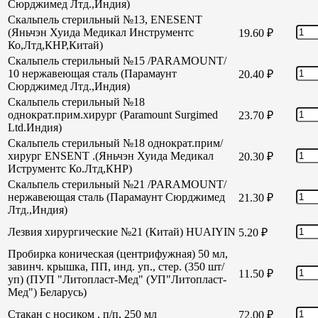
Сюрджимед Лтд.,Индия)
Скальпель стерильный №13, ENESENT
(Яньчэн Хуида Медикал Инструментс
19.60
₽
Ко,Лтд,КНР,Китай)
Скальпель стерильный №15 /PARAMOUNT/
10 нержавеющая сталь (Парамаунт
20.40
₽
Сюрджимед Лтд.,Индия)
Скальпель стерильный №18
однократ.прим.хирург (Paramount Surgimed
23.70
₽
Ltd.Индия)
Скальпель стерильный №18 однократ.прим/
хирург ENSENT .(Яньчэн Хуида Медикал
20.30
₽
Иструментс Ко.Лтд,КНР)
Скальпель стерильный №21 /PARAMOUNT/
нержавеющая сталь (Парамаунт Сюрджимед
21.30
₽
Лтд.,Индия)
Лезвия хирургические №21 (Китай) HUAIYIN
5.20
₽
Пробирка коническая (центрифужная) 50 мл,
завинч. крышка, ПП, инд. уп., стер. (350 шт/
11.50
₽
уп) (ПУП "Литопласт-Мед" (УП"Литопласт-
Мед") Беларусь)
Стакан с носиком , п/п, 250 мл
72.00
₽