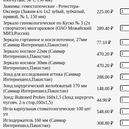
Зажимы: гемостатические - Рочестера-
Окснера (Зажим к/о 1х2 зубый, зубчатый,
225.00
₽
прямой, № 1, 150 мм)
Зеркало гинекологическое по Куско № 3 (2х
створчатое) многоразовое (ОАО Можайский
289.40
₽
МИЗ,Россия)
Зеркало гортанное и носоглоточное, 27мм
77.10
₽
(Саммар Интернешнл,Пакистан)
Зеркало носовое 22мм (Саммар
470.20
₽
Интернешнл,Пакистан)
Зеркало носовое 30мм (Саммар
470.20
₽
Интернешнл,Пакистан)
Зонд для исследования аттика (Саммар
288.00
₽
Интернешенл,Пакистан)
Зонд хирургический желобоватый 170 мм
148.00
₽
(Саммар Интернешнл,Пакистан)
Зонд: Buttoned Probes 160х1,5 (Зонд хирургич.
44.90
₽
пуговч. 2-х стор,160х1,5)
Игла карпульная стоматологические 100 шт/
548.60
₽
уп
Иглодержатель 160 мм (Саммар
308.80
₽
Интернешнл,Пакистан)