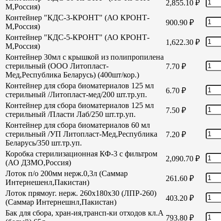
2,855.10
₽
М,Россия)
Контейнер "КДС-3-КРОНТ" (АО КРОНТ-
900.90
₽
М,Россия)
Контейнер "КДС-5-КРОНТ" (АО КРОНТ-
1,622.30
₽
М,Россия)
Контейнер 30мл с крышкой из полипропилена
стерильный (ООО Литопласт-
7.70
₽
Мед,Республика Беларусь) (400шт/кор.)
Контейнер для сбора биоматериалов 125 мл
6.70
₽
стерильный /Литопласт-мед/200 шт.тр.уп.
Контейнер для сбора биоматериалов 125 мл
7.50
₽
стерильный /Пласти Лаб/250 шт.тр.уп.
Контейнер для сбора биоматериалов 60 мл
стерильный /УП Литопласт-Мед,Республика
7.20
₽
Беларусь/350 шт.тр.уп.
Коробка стерилизационная КФ-3 с фильтром
2,090.70
₽
(АО ДЗМО,Россия)
Лоток п/о 200мм нерж.0,3л (Саммар
261.60
₽
Интернешенл,Пакистан)
Лоток прямоуг. нерж. 260х180х30 (ЛПР-260)
403.20
₽
(Саммар Интернешнл,Пакистан)
Бак для сбора, хран-ия,трансп-ки отходов кл.А
793.80
₽