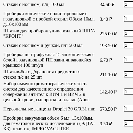
Стакан с носиком, п/п, 100 мл
34.50
₽
Пробирки конические полистироловые с
градуировкой с пробкой стерил Объем 10мл,
3.40
₽
д.16х100 мм
Штатив для пробирок универсальный ШПУ-
225.00
₽
"КРОНТ"
Стакан с носиком и ручкой, п/п 500 мл
193.50
₽
Пробирка центрифужная 15 мл коническая с
белой градуировкой ПП завинчивающейся
6.70
₽
крышкой 100 шт/уп
Штатив-бокс д/хранения предметных
211.10
₽
стекол,п/с на 25 шт
Набор иммунохроматографических тест-
систем для качественного определения
142.40
₽
содержания антител к ВИЧ-1 и ВИЧ-2 в
цельной крови, сыворотке и плазме (Abon
Персональные ланцеты Droplet 30 G/0.31 mm
573.50
₽
Пробирка вакуумная объем 6 мл, 13х100мм,
для гематологических исследований (ЭДТА-
9.50
₽
КЗ), пластик, IMPROVACUTER