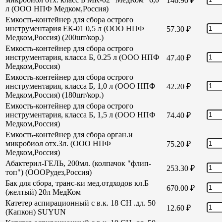
146.90
₽
л (ООО НПФ Медком,Россия)
Емкость-контейнер для сбора острого
инструментария ЕК-01 0,5 л (ООО НПФ
57.30
₽
Медком,Россия) (200шт/кор.)
Емкость-контейнер для сбора острого
инструментария, класса Б, 0.25 л (ООО НПФ
47.40
₽
Медком,Россия)
Емкость-контейнер для сбора острого
инструментария, класса Б, 1,0 л (ООО НПФ
42.20
₽
Медком,Россия) (180шт/кор.)
Емкость-контейнер для сбора острого
инструментария, класса Б, 1,5 л (ООО НПФ
74.40
₽
Медком,Россия)
Емкость-контейнер для сбора орган.и
микробиол отх.3л. (ООО НПФ
75.20
₽
Медком,Россия)
Абактерил-ГЕЛЬ, 200мл. (колпачок "флип-
253.30
₽
топ") (ОООРудез,Россия)
Бак для сбора, транс-ки мед.отдходов кл.Б
670.00
₽
(желтый) 20л МедКом
Катетер аспирационный с в.к. 18 СН .дл. 50
12.60
₽
(Капкон) SUYUN