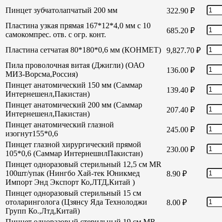
Пинцет зубчатолапчатый 200 мм
322.90
₽
Пластина узкая прямая 167*12*4,0 мм с 10
685.20
₽
самокомпрес. отв. с огр. конт.
Пластина сетчатая 80*180*0,6 мм (КОНМЕТ)
9,827.70
₽
Пила проволочная витая (Джигли) (ОАО
136.00
₽
МИЗ-Ворсма,Россия)
Пинцет анатомический 150 мм (Саммар
139.40
₽
Интернешенл,Пакистан)
Пинцет анатомический 200 мм (Саммар
207.40
₽
Интернешенл,Пакистан)
Пинцет анатомический глазной
245.00
₽
изогнут155*0,6
Пинцет глазной хирургический прямой
230.00
₽
105*0,6 (Саммар ИнтернешнлПакистан)
Пинцет одноразовый стерильный 12,5 см MR
100шт/упак (Нингбо Хай-тек Юникмед
8.90
₽
Импорт Энд Экспорт Ко,ЛТД,Китай )
Пинцет одноразовый стерильный 15 см
отоларинголога (Цзянсу Яда Технолоджи
8.00
₽
Групп Ко.,Лтд,Китай)
Пинцет одноразовый стерильный 19 см MR