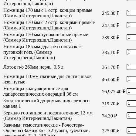
Интернешнл,Пакистан)
Ножницы 170 мм с 1 остр. концом прямые
245.30
₽
(Саммар Интернешнл,Пакистан)
Ножницы 170 мм с 2 остр. концами прямые
247.40
₽
(Саммар Интернешнл,Пакистан)
Ножницы 170 мм тупоконечные прямые
239.30
₽
(Саммар Интернешнл,Пакистан)
Ножницы 185 мм д/разреза повязок с
пуговкой г/из. (Саммар
385.10
₽
Интернешенл,Пакистан)
Лоток п/о 260мм нерж., 0,5 л
361.70
₽
Ножницы 110мм глазные для снятия швов
463.60
₽
изогнутые
Ножницы коагуляционные для
56,975.40
₽
лапароскопических операций 36 см
Зонд конический д/промывания слезного
319.70
₽
канала 1
Зеркало гортанное и носоглоточное, 12 мм
74.30
₽
(Саммар Интернешнл,Пакистан)
Зажимы: гемостатические - Рочестера-
Окснера (Зажим к/о 1х2 зубый, зубчатый,
225.00
₽
изогнутый, № 1, 150 мм)