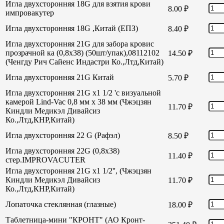
Игла двухсторонняя 18G для взятия крови
8.00
₽
импровакутер
Игла двухсторонняя 18G ,Китай (ЕПЗ)
8.40
₽
Игла двухсторонняя 21G для забора кровис
прозрачной ка (0,8х38) (50шт/упак),08112102
14.50
₽
(Ченгду Рич Сайенс Индастри Ко.,Лтд,Китай)
Игла двухсторонняя 21G Китай
5.70
₽
Игла двухсторонняя 21G х1 1/2 'с визуальной
камерой Lind-Vac 0,8 мм х 38 мм (Чжэцзян
11.70
₽
Киндли Медикэл Дивайсиз
Ко.,Лтд,КНР,Китай)
Игла двухсторонняя 22 G (Рафэл)
8.50
₽
Игла двухсторонняя 22G (0,8х38)
11.40
₽
стер.IMPROVACUTER
Игла двухсторонняя 21G х1 1/2'', (Чжэцзян
Киндли Медикэл Дивайсиз
11.70
₽
Ко.,Лтд,КНР,Китай)
Лопаточка стеклянная (глазные)
18.00
₽
Таблетница-мини "КРОНТ" (АО Кронт-