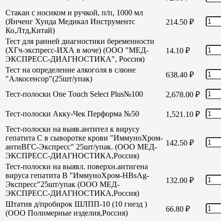
Стакан с носиком и ручкой, п/п, 1000 мл
(Янченг Хуида Медикал Инструментс
214.50
₽
Ко,Лтд,Китай)
Тест для ранней диагностики беременности
(ХГч-экспресс-ИХА в моче) (ООО "МЕД-
14.10
₽
ЭКСПРЕСС-ДИАГНОСТИКА", Россия)
Тест на определение алкоголя в слюне
638.40
₽
"Алкосенсор"(25шт/упак)
Тест-полоски One Touch Select Plus№100
2,678.00
₽
Тест-полоски Акку-Чек Перформа №50
1,521.10
₽
Тест-полоски на выяв.антител к вирусу
гепатита С в сыворотке крови "ИммуноХром-
142.50
₽
антиВГС-Экспресс" 25шт/упак. (ООО МЕД-
ЭКСПРЕСС-ДИАГНОСТИКА,Россия)
Тест-полоски на выявл. поверхн.антигена
вируса гепатита В "ИммуноХром-HBsAg-
132.00
₽
Экспресс"25шт/упак (ООО МЕД-
ЭКСПРЕСС-ДИАГНОСТИКА,Россия)
Штатив д/пробирок ШЛПП-10 (10 гнезд )
66.80
₽
(ООО Полимерные изделия,Россия)