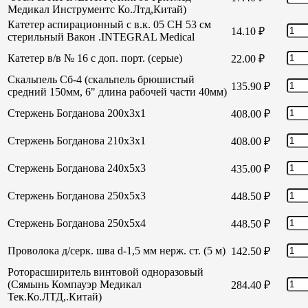
Медикал Инструментс Ко.Лтд,Китай)
Катетер аспирационный с в.к. 05 СН 53 см
14.10
₽
стерильный Вакон .INTEGRAL Medical
Катетер в/в № 16 с доп. порт. (серые)
22.00
₽
Скальпель Сб-4 (скальпель брюшистый
135.90
₽
средний 150мм, 6" длина рабочей части 40мм)
Стержень Богданова 200х3х1
408.00
₽
Стержень Богданова 210х3х1
408.00
₽
Стержень Богданова 240х5х3
435.00
₽
Стержень Богданова 250х5х3
448.50
₽
Стержень Богданова 250х5х4
448.50
₽
Проволока д/серк. шва d-1,5 мм нерж. ст. (5 м)
142.50
₽
Роторасширитель винтовой одноразовый
(Сямынь Компауэр Медикал
284.40
₽
Тек.Ко.ЛТД,.Китай)