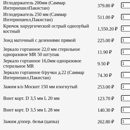
Иглодержатель 200мм (Саммар
379.80
₽
ИнтернешнлПакистан)
Иглодержатель 250 мм (Саммар
511.00
₽
Интернешенл,Пакистан)
Крючок хирургический острый однозубый
1,550.20
₽
костный
Зонд маточный с делениями прямой
225.00
₽
Зеркало гортанное 22,0 мм стерильное
11.90
₽
одноразовое MR 50 шт/упак
Зеркало гортанное 16,0мм одноразовое
9.50
₽
стерильное MR
Зеркало гортанное б/ручки д.22 (Саммар
74.30
₽
Интернешнл,Пакистан)
Зажим к/о Москит 150 мм изогнутый
253.00
₽
Винт корт. D 3,5 мм L 20 мм
123.70
₽
Винт корт. D 3,5 мм L 28 мм
140.30
₽
Зажим д/опер. белья (цапка)
262.80
₽