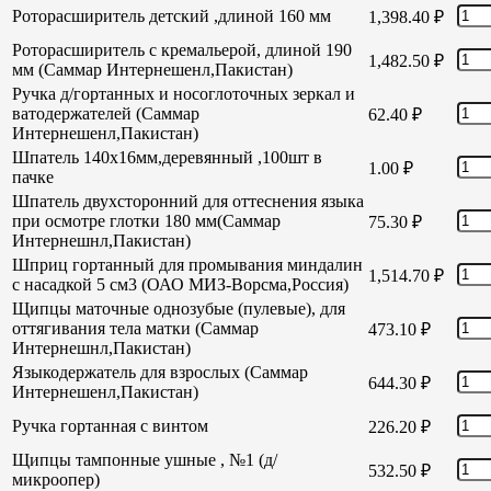
Роторасширитель детский ,длиной 160 мм
1,398.40
₽
Роторасширитель с кремальерой, длиной 190
1,482.50
₽
мм (Саммар Интернешенл,Пакистан)
Ручка д/гортанных и носоглоточных зеркал и
ватодержателей (Саммар
62.40
₽
Интернешенл,Пакистан)
Шпатель 140х16мм,деревянный ,100шт в
1.00
₽
пачке
Шпатель двухсторонний для оттеснения языка
при осмотре глотки 180 мм(Саммар
75.30
₽
Интернешнл,Пакистан)
Шприц гортанный для промывания миндалин
1,514.70
₽
с насадкой 5 см3 (ОАО МИЗ-Ворсма,Россия)
Щипцы маточные однозубые (пулевые), для
оттягивания тела матки (Саммар
473.10
₽
Интернешнл,Пакистан)
Языкодержатель для взрослых (Саммар
644.30
₽
Интернешенл,Пакистан)
Ручка гортанная с винтом
226.20
₽
Щипцы тампонные ушные , №1 (д/
532.50
₽
микроопер)