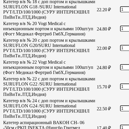
Катетер в/в № 18 с доп портом и крылышками
SURUFLON G18 /SURU International
22.20
₽
PVT/LTD/100/1000 (СУРУ ИНТЕРНЭШНЛ
ПиВиТи.ЛТД,Индия)
Катетер в/в № 20 Vogt Medical с
инъекционным портом и крыльями 100шт/уп
24.80
₽
(Фогт Медикал Фертриб ГмбХ,Германия)
Катетер в/в № 20 с доп портом и крылышками
SURUFLON G20/SURU International
22.00
₽
PVT/LTD/100/1000 (СУРУ ИНТЕРНЭШНЛ
ПиВиТи.ЛТД,Индия)
Катетер в/в № 22 Vogt Medical с
инъекционным портом и крыльями 100шт/уп
24.80
₽
(Фогт Медикал Фертриб ГмбХ,Германия)
Катетер в/в № 22 с доп портом и крылышками
SURUFLON G22 /SURU International
15.70
₽
PVT/LTD/100/1000 (СУРУ ИНТЕРНЭШНЛ
ПиВиТи.ЛТД,Индия)
Катетер в/в № 24 с доп портом и крылышками
SURUFLON G24 /SURU International
22.50
₽
PVT/LTD/100/1000 (СУРУ ИНТЕРНЭШНЛ
ПиВиТи.ЛТД,Индия)
Катетер аспирационный ВАКОН СН- 06
-50см сРКП INEKTA (Нингбо Гритмед
17.40
₽