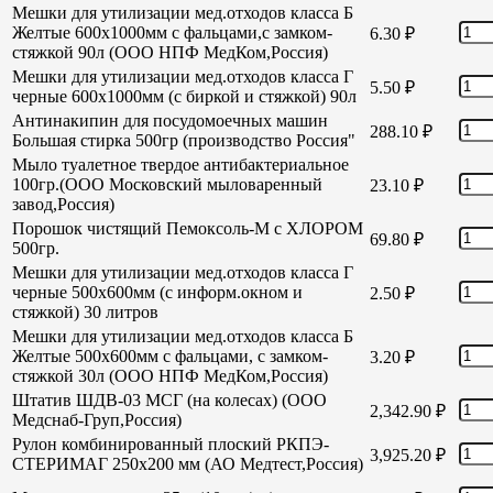
Мешки для утилизации мед.отходов класса Б
Желтые 600х1000мм с фальцами,с замком-
6.30
₽
стяжкой 90л (ООО НПФ МедКом,Россия)
Мешки для утилизации мед.отходов класса Г
5.50
₽
черные 600х1000мм (с биркой и стяжкой) 90л
Антинакипин для посудомоечных машин
288.10
₽
Большая стирка 500гр (производство Россия"
Мыло туалетное твердое антибактериальное
100гр.(ООО Московский мыловаренный
23.10
₽
завод,Россия)
Порошок чистящий Пемоксоль-М с ХЛОРОМ
69.80
₽
500гр.
Мешки для утилизации мед.отходов класса Г
черные 500х600мм (с информ.окном и
2.50
₽
стяжкой) 30 литров
Мешки для утилизации мед.отходов класса Б
Желтые 500х600мм с фальцами, с замком-
3.20
₽
стяжкой 30л (ООО НПФ МедКом,Россия)
Штатив ШДВ-03 МСГ (на колесах) (ООО
2,342.90
₽
Медснаб-Груп,Россия)
Рулон комбинированный плоский РКПЭ-
3,925.20
₽
СТЕРИМАГ 250х200 мм (АО Медтест,Россия)