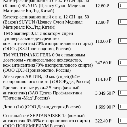
Катетер аспирационный с в.к. 10 СН .дл. 50
(Капкон) SUYUN (Цзянсу Суюн Медикал
12.60
₽
Матириалс Ко,Лтд,Китай)
Катетер аспирационный с в.к. 12 СН .дл. 50
(Вакон) SUYUN (Цзянсу Суюн Медикал
12.90
₽
Матириалс Ко.,Лтд,Китай)
TM SmartSept 0,1л с дозаторм-спрей
-универсальное дез.средство
110.60
₽
кож.антисептик(70% изопропилового спирта)
(ООО ДХЗ-Производство, Россия)
TM УЛЬТИМАКС ГЕЛЬ 0,9л с помповым
дозатором - универсальное дез.средство,
347.60
₽
кож.антисептик(70% изопропилового спирта)
(ООО ДХЗ-Производство, Россия)
Абактерил-АКТИВ, 50 мл. (спрей)(64%
114.10
₽
изопропилового спирта) (ОООРудез,Россия)
Бриллиантовые руки-2 5 литр (кожный
антисептик) (ЗАО Центр Профилактики
3,349.50
₽
"Гигиена -Мед",Россия)
Дезин (1л) (ООО Дезиндустрия,Россия)
1,699.90
₽
Септанайзер/ SEPTANAIZER 1л (кожный
антисептик 65-69% изопропилового спирта)
322.40
₽
(ООО ПОЛИМЕРИУМ,Россия)