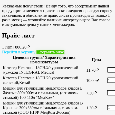
Уважаемые покупатели! Ввиду того, что ассортимент нашей
продукции изменяется практически ежедневно, следуя спросу
заказчиков, а обновление прайс-листа производится только 1
раз в месяц — уточняйте наличие интересующего Вас товара
и актуальные цены у наших менеджеров.
Прайс-лист
1 Item
|
806.20
₽
Перейти в корзину
Оформить заказ
Ценовая группа/ Характеристика
Цена
номенклатуры
Катетер Нелатона 18CH/40 урологический
11.70
₽
мужской INTEGRAL Medical
Катетер Нелатона 18CH/20 урологический
10.60
₽
женский,Китай
Мешки для утилизации мед.отходов класса Б
Желтые 800х900мм с фальцами, (с замком-
7.30
₽
стяжкой) 100-110л "МедКом"
Мешки для утилизации мед.отходов класса В
Красные 300х330мм с фальцами, с замком-
1.30
₽
стяжкой (ООО НПФ МедКом ,Россия)