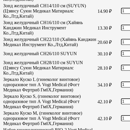
Зонд желудочный CH14/110 см (SUYUN)
(Цзянсу Суюн Медикал Матириалс
14.90
₽
Ко.,Лтд,Китай)
Зонд желудочный CH16/110 см (Хайянь
Канджин Медикал Инструмент
13.30
₽
Ко.,Лтд,Китай)
Зонд желудочный СН22/110 (Хайянь Канджин
20.60
₽
Медикал Инструмент Ко.,Лтд,Китай)
Зонд желудочный СН26/110 SUYUN
30.10
₽
Зонд желудочный СН28/110 см SUYUN
(Цзянсу Суюн Медикал Матириалс
28.10
₽
Ко.,Лтд,Китай)
Зеркало Куско L (гинеколог винтовое)
одноразовое тип А Vogt Medical (Фогт
34.10
₽
Медикал Фертриб ГмбХ,Германия)
Зеркало Куско S, (гинеколог винтовое)
одноразовое тип А Vogt Medical (Фогт
42.10
₽
Медикал Фертриб ГмбХ,Германия)
Зеркало Куско М, (гинеколог винтовое)
одноразовое тип А Vogt Medical (Фогт
42.10
₽
Медикал Фертриб ГмбХ,Германия)
Набор гинекологический BIO-2 Vogt Medical