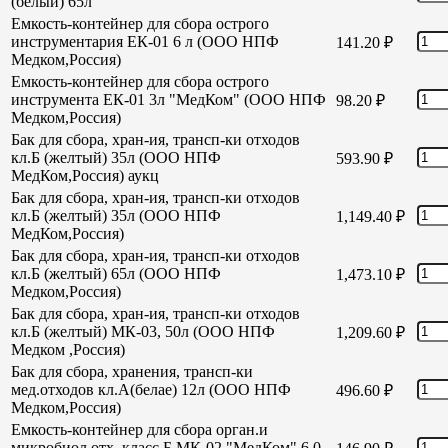
(белый) 65л
Емкость-контейнер для сбора острого
инструментария ЕК-01 6 л (ООО НПФ
141.20
₽
Медком,Россия)
Емкость-контейнер для сбора острого
инструмента ЕК-01 3л "МедКом" (ООО НПФ
98.20
₽
Медком,Россия)
Бак для сбора, хран-ия, трансп-ки отходов
кл.Б (желтый) 35л (ООО НПФ
593.90
₽
МедКом,Россия) аукц
Бак для сбора, хран-ия, трансп-ки отходов
кл.Б (желтый) 35л (ООО НПФ
1,149.40
₽
МедКом,Россия)
Бак для сбора, хран-ия, трансп-ки отходов
кл.Б (желтый) 65л (ООО НПФ
1,473.10
₽
Медком,Россия)
Бак для сбора, хран-ия, трансп-ки отходов
кл.Б (желтый) МК-03, 50л (ООО НПФ
1,209.60
₽
Медком ,Россия)
Бак для сбора, хранения, трансп-ки
мед.отходов кл.А(белае) 12л (ООО НПФ
496.60
₽
Медком,Россия)
Емкость-контейнер для сбора орган.и
микробиол отх. класс Б МК-02 "МедКом" 6,0