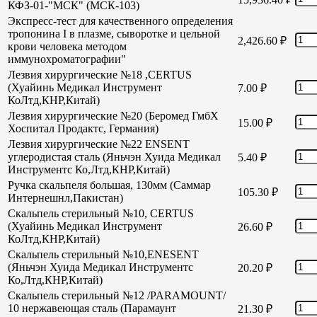
КФЗ-01-"МСК" (МСК-103)
Экспресс-тест для качественного определения
тропонина I в плазме, сыворотке и цельной
2,426.60
₽
крови человека методом
иммунохроматографии"
Лезвия хирургические №18 ,CERTUS
(Хуайинь Медикал Инструмент
7.00
₽
КоЛтд,КНР,Китай)
Лезвия хирургические №20 (Беромед ГмбХ
15.00
₽
Хоспитал Продактс, Германия)
Лезвия хирургические №22 ENSENT
углеродистая сталь (Яньчэн Хуида Медикал
5.40
₽
Инструментс Ко,Лтд,КНР,Китай)
Ручка скальпеля большая, 130мм (Саммар
105.30
₽
Интернешнл,Пакистан)
Скальпель стерильный №10, CERTUS
(Хуайинь Медикал Инструмент
26.60
₽
КоЛтд,КНР,Китай)
Скальпель стерильный №10,ENESENT
(Яньчэн Хуида Медикал Инструментс
20.20
₽
Ко,Лтд,КНР,Китай)
Скальпель стерильный №12 /PARAMOUNT/
10 нержавеющая сталь (Парамаунт
21.30
₽