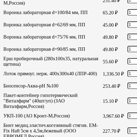
251.40
₽
М,Россия)
Воронка лабораторная d=100/84 мм, ПП
65.20
₽
Воронка лабораторная d=62/69 мм, ПП
45.00
₽
Воронка лабораторная d=75/76 мм, ПП
49.80
₽
Воронка лабораторная d=90/85 мм, ПП
49.80
₽
Ерш пробирочный (280х100х35, натуральная
55.60
₽
щетина)
Лоток прямоуг. нерж. 400х300х40 (ЛПР-400)
1,336.50
₽
Биосенсор-Аква-рН №100
253.40
₽
Пакет-контейнер гипотермический
"Виталфарм" (40шт/уп) (ЗАО
15.10
₽
Виталфарм,Россия)
УКП-100 (АО Кронт-М,Россия)
3,967.60
₽
Бинт медиц.эластич.когезивный стягив. EM-
Fix Haft 5см х 4,5м,бежевый (ООО
227.70
₽
ЕВРОМЕД,Россия)