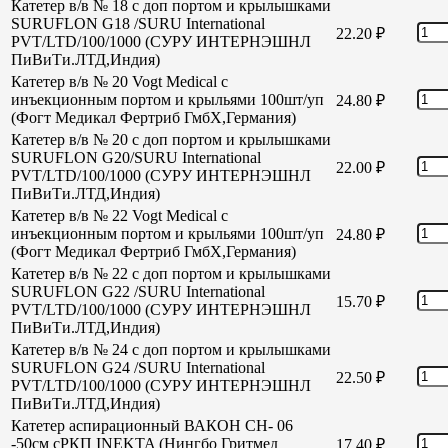
Катетер в/в № 18 с доп портом и крылышками
SURUFLON G18 /SURU International
22.20
₽
PVT/LTD/100/1000 (СУРУ ИНТЕРНЭШНЛ
ПиВиТи.ЛТД,Индия)
Катетер в/в № 20 Vogt Medical с
инъекционным портом и крыльями 100шт/уп
24.80
₽
(Фогт Медикал Фертриб ГмбХ,Германия)
Катетер в/в № 20 с доп портом и крылышками
SURUFLON G20/SURU International
22.00
₽
PVT/LTD/100/1000 (СУРУ ИНТЕРНЭШНЛ
ПиВиТи.ЛТД,Индия)
Катетер в/в № 22 Vogt Medical с
инъекционным портом и крыльями 100шт/уп
24.80
₽
(Фогт Медикал Фертриб ГмбХ,Германия)
Катетер в/в № 22 с доп портом и крылышками
SURUFLON G22 /SURU International
15.70
₽
PVT/LTD/100/1000 (СУРУ ИНТЕРНЭШНЛ
ПиВиТи.ЛТД,Индия)
Катетер в/в № 24 с доп портом и крылышками
SURUFLON G24 /SURU International
22.50
₽
PVT/LTD/100/1000 (СУРУ ИНТЕРНЭШНЛ
ПиВиТи.ЛТД,Индия)
Катетер аспирационный ВАКОН СН- 06
-50см сРКП INEKTA (Нингбо Гритмед
17.40
₽