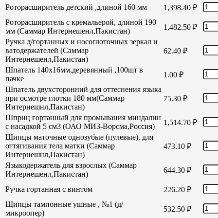
Роторасширитель детский ,длиной 160 мм
1,398.40
₽
Роторасширитель с кремальерой, длиной 190
1,482.50
₽
мм (Саммар Интернешенл,Пакистан)
Ручка д/гортанных и носоглоточных зеркал и
ватодержателей (Саммар
62.40
₽
Интернешенл,Пакистан)
Шпатель 140х16мм,деревянный ,100шт в
1.00
₽
пачке
Шпатель двухсторонний для оттеснения языка
при осмотре глотки 180 мм(Саммар
75.30
₽
Интернешнл,Пакистан)
Шприц гортанный для промывания миндалин
1,514.70
₽
с насадкой 5 см3 (ОАО МИЗ-Ворсма,Россия)
Щипцы маточные однозубые (пулевые), для
оттягивания тела матки (Саммар
473.10
₽
Интернешнл,Пакистан)
Языкодержатель для взрослых (Саммар
644.30
₽
Интернешенл,Пакистан)
Ручка гортанная с винтом
226.20
₽
Щипцы тампонные ушные , №1 (д/
532.50
₽
микроопер)