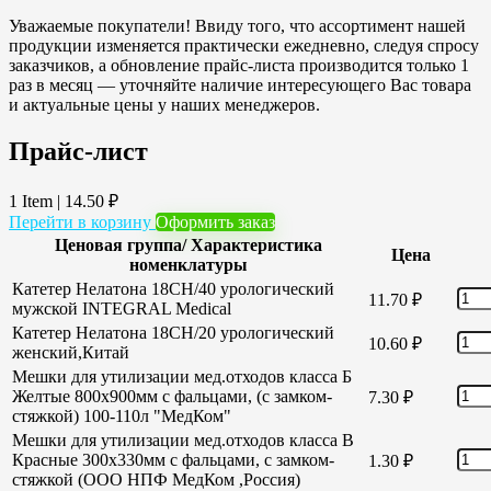
Уважаемые покупатели! Ввиду того, что ассортимент нашей
продукции изменяется практически ежедневно, следуя спросу
заказчиков, а обновление прайс-листа производится только 1
раз в месяц — уточняйте наличие интересующего Вас товара
и актуальные цены у наших менеджеров.
Прайс-лист
1 Item
|
14.50
₽
Перейти в корзину
Оформить заказ
Ценовая группа/ Характеристика
Цена
номенклатуры
Катетер Нелатона 18CH/40 урологический
11.70
₽
мужской INTEGRAL Medical
Катетер Нелатона 18CH/20 урологический
10.60
₽
женский,Китай
Мешки для утилизации мед.отходов класса Б
Желтые 800х900мм с фальцами, (с замком-
7.30
₽
стяжкой) 100-110л "МедКом"
Мешки для утилизации мед.отходов класса В
Красные 300х330мм с фальцами, с замком-
1.30
₽
стяжкой (ООО НПФ МедКом ,Россия)