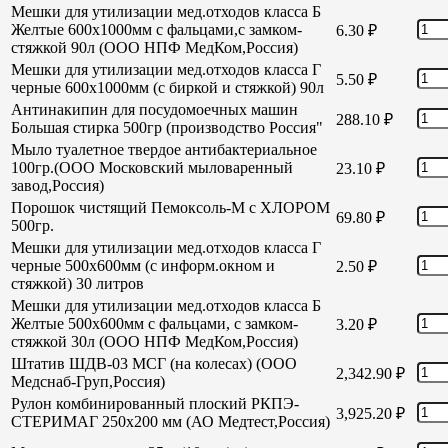
Мешки для утилизации мед.отходов класса Б
Желтые 600х1000мм с фальцами,с замком-
6.30
₽
стяжкой 90л (ООО НПФ МедКом,Россия)
Мешки для утилизации мед.отходов класса Г
5.50
₽
черные 600х1000мм (с биркой и стяжкой) 90л
Антинакипин для посудомоечных машин
288.10
₽
Большая стирка 500гр (производство Россия"
Мыло туалетное твердое антибактериальное
100гр.(ООО Московский мыловаренный
23.10
₽
завод,Россия)
Порошок чистящий Пемоксоль-М с ХЛОРОМ
69.80
₽
500гр.
Мешки для утилизации мед.отходов класса Г
черные 500х600мм (с информ.окном и
2.50
₽
стяжкой) 30 литров
Мешки для утилизации мед.отходов класса Б
Желтые 500х600мм с фальцами, с замком-
3.20
₽
стяжкой 30л (ООО НПФ МедКом,Россия)
Штатив ШДВ-03 МСГ (на колесах) (ООО
2,342.90
₽
Медснаб-Груп,Россия)
Рулон комбинированный плоский РКПЭ-
3,925.20
₽
СТЕРИМАГ 250х200 мм (АО Медтест,Россия)