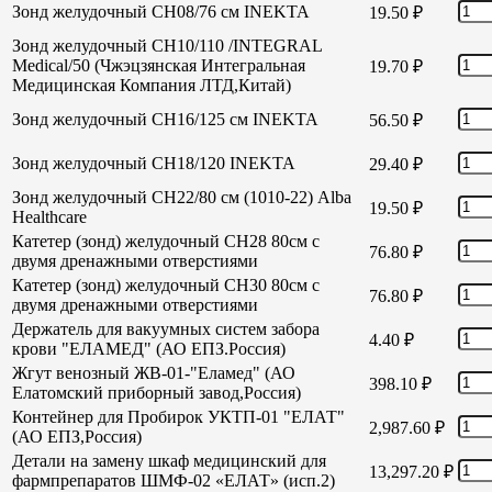
Зонд желудочный СН08/76 см INEKTA
19.50
₽
Зонд желудочный СН10/110 /INTEGRAL
Medical/50 (Чжэцзянская Интегральная
19.70
₽
Медицинская Компания ЛТД,Китай)
Зонд желудочный СН16/125 см INEKTA
56.50
₽
Зонд желудочный СН18/120 INEKTA
29.40
₽
Зонд желудочный СН22/80 см (1010-22) Alba
19.50
₽
Healthcare
Катетер (зонд) желудочный СН28 80см с
76.80
₽
двумя дренажными отверстиями
Катетер (зонд) желудочный СН30 80см с
76.80
₽
двумя дренажными отверстиями
Держатель для вакуумных систем забора
4.40
₽
крови "ЕЛАМЕД" (АО ЕПЗ.Россия)
Жгут венозный ЖВ-01-"Еламед" (АО
398.10
₽
Елатомский приборный завод,Россия)
Контейнер для Пробирок УКТП-01 "ЕЛАТ"
2,987.60
₽
(АО ЕПЗ,Россия)
Детали на замену шкаф медицинский для
13,297.20
₽
фармпрепаратов ШМФ-02 «ЕЛАТ» (исп.2)