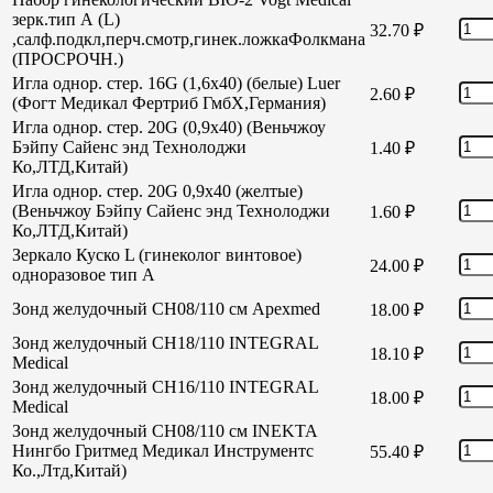
зерк.тип А (L)
32.70
₽
,салф.подкл,перч.смотр,гинек.ложкаФолкмана
(ПРОСРОЧН.)
Игла однор. стер. 16G (1,6х40) (белые) Luer
2.60
₽
(Фогт Медикал Фертриб ГмбХ,Германия)
Игла однор. стер. 20G (0,9х40) (Веньчжоу
Бэйпу Сайенс энд Технолоджи
1.40
₽
Ко,ЛТД,Китай)
Игла однор. стер. 20G 0,9х40 (желтые)
(Веньчжоу Бэйпу Сайенс энд Технолоджи
1.60
₽
Ко,ЛТД,Китай)
Зеркало Куско L (гинеколог винтовое)
24.00
₽
одноразовое тип А
Зонд желудочный СН08/110 см Apexmed
18.00
₽
Зонд желудочный СН18/110 INTEGRAL
18.10
₽
Medical
Зонд желудочный СН16/110 INTEGRAL
18.00
₽
Medical
Зонд желудочный СН08/110 см INEKTA
Нингбо Гритмед Медикал Инструментс
55.40
₽
Ко.,Лтд,Китай)