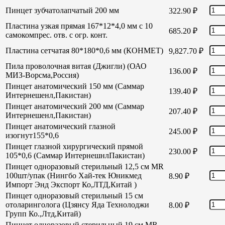
Пинцет зубчатолапчатый 200 мм
322.90
₽
Пластина узкая прямая 167*12*4,0 мм с 10
685.20
₽
самокомпрес. отв. с огр. конт.
Пластина сетчатая 80*180*0,6 мм (КОНМЕТ)
9,827.70
₽
Пила проволочная витая (Джигли) (ОАО
136.00
₽
МИЗ-Ворсма,Россия)
Пинцет анатомический 150 мм (Саммар
139.40
₽
Интернешенл,Пакистан)
Пинцет анатомический 200 мм (Саммар
207.40
₽
Интернешенл,Пакистан)
Пинцет анатомический глазной
245.00
₽
изогнут155*0,6
Пинцет глазной хирургический прямой
230.00
₽
105*0,6 (Саммар ИнтернешнлПакистан)
Пинцет одноразовый стерильный 12,5 см MR
100шт/упак (Нингбо Хай-тек Юникмед
8.90
₽
Импорт Энд Экспорт Ко,ЛТД,Китай )
Пинцет одноразовый стерильный 15 см
отоларинголога (Цзянсу Яда Технолоджи
8.00
₽
Групп Ко.,Лтд,Китай)
Пинцет одноразовый стерильный 19 см MR