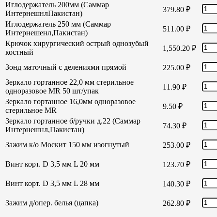
Иглодержатель 200мм (Саммар
379.80
₽
ИнтернешнлПакистан)
Иглодержатель 250 мм (Саммар
511.00
₽
Интернешенл,Пакистан)
Крючок хирургический острый однозубый
1,550.20
₽
костный
Зонд маточный с делениями прямой
225.00
₽
Зеркало гортанное 22,0 мм стерильное
11.90
₽
одноразовое MR 50 шт/упак
Зеркало гортанное 16,0мм одноразовое
9.50
₽
стерильное MR
Зеркало гортанное б/ручки д.22 (Саммар
74.30
₽
Интернешнл,Пакистан)
Зажим к/о Москит 150 мм изогнутый
253.00
₽
Винт корт. D 3,5 мм L 20 мм
123.70
₽
Винт корт. D 3,5 мм L 28 мм
140.30
₽
Зажим д/опер. белья (цапка)
262.80
₽