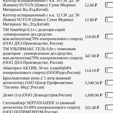
Катетер аспирационный с в.к. 10 СН .дл. 50
(Капкон) SUYUN (Цзянсу Суюн Медикал
12.60
₽
Матириалс Ко,Лтд,Китай)
Катетер аспирационный с в.к. 12 СН .дл. 50
(Вакон) SUYUN (Цзянсу Суюн Медикал
12.90
₽
Матириалс Ко.,Лтд,Китай)
TM SmartSept 0,1л с дозаторм-спрей
-универсальное дез.средство
110.60
₽
кож.антисептик(70% изопропилового спирта)
(ООО ДХЗ-Производство, Россия)
TM УЛЬТИМАКС ГЕЛЬ 0,9л с помповым
дозатором - универсальное дез.средство,
347.60
₽
кож.антисептик(70% изопропилового спирта)
(ООО ДХЗ-Производство, Россия)
Абактерил-АКТИВ, 50 мл. (спрей)(64%
114.10
₽
изопропилового спирта) (ОООРудез,Россия)
Бриллиантовые руки-2 5 литр (кожный
антисептик) (ЗАО Центр Профилактики
3,349.50
₽
"Гигиена -Мед",Россия)
Дезин (1л) (ООО Дезиндустрия,Россия)
1,699.90
₽
Септанайзер/ SEPTANAIZER 1л (кожный
антисептик 65-69% изопропилового спирта)
322.40
₽
(ООО ПОЛИМЕРИУМ,Россия)