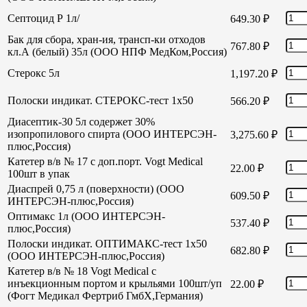
Септоцид Р 1л/
649.30
₽
Бак для сбора, хран-ия, трансп-ки отходов
767.80
₽
кл.А (белый) 35л (ООО НПФ МедКом,Россия)
Стерокс 5л
1,197.20
₽
Полоски индикат. СТЕРОКС-тест 1х50
566.20
₽
Диасептик-30 5л содержет 30%
изопропилового спирта (ООО ИНТЕРСЭН-
3,275.60
₽
плюс,Россия)
Катетер в/в № 17 с доп.порт. Vogt Medical
22.00
₽
100шт в упак
Диаспрей 0,75 л (поверхности) (ООО
609.50
₽
ИНТЕРСЭН-плюс,Россия)
Оптимакс 1л (ООО ИНТЕРСЭН-
537.40
₽
плюс,Россия)
Полоски индикат. ОПТИМАКС-тест 1х50
682.80
₽
(ООО ИНТЕРСЭН-плюс,Россия)
Катетер в/в № 18 Vogt Medical с
инъекционным портом и крыльями 100шт/уп
22.00
₽
(Фогт Медикал Фертриб ГмбХ,Германия)