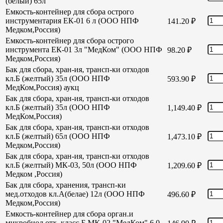
(белый) 65л
Емкость-контейнер для сбора острого
инструментария ЕК-01 6 л (ООО НПФ
141.20
₽
Медком,Россия)
Емкость-контейнер для сбора острого
инструмента ЕК-01 3л "МедКом" (ООО НПФ
98.20
₽
Медком,Россия)
Бак для сбора, хран-ия, трансп-ки отходов
кл.Б (желтый) 35л (ООО НПФ
593.90
₽
МедКом,Россия) аукц
Бак для сбора, хран-ия, трансп-ки отходов
кл.Б (желтый) 35л (ООО НПФ
1,149.40
₽
МедКом,Россия)
Бак для сбора, хран-ия, трансп-ки отходов
кл.Б (желтый) 65л (ООО НПФ
1,473.10
₽
Медком,Россия)
Бак для сбора, хран-ия, трансп-ки отходов
кл.Б (желтый) МК-03, 50л (ООО НПФ
1,209.60
₽
Медком ,Россия)
Бак для сбора, хранения, трансп-ки
мед.отходов кл.А(белае) 12л (ООО НПФ
496.60
₽
Медком,Россия)
Емкость-контейнер для сбора орган.и
микробиол отх. класс Б МК-02 "МедКом" 6,0