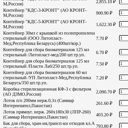
2,855.10
₽
М,Россия)
Контейнер "КДС-3-КРОНТ" (АО КРОНТ-
900.90
₽
М,Россия)
Контейнер "КДС-5-КРОНТ" (АО КРОНТ-
1,622.30
₽
М,Россия)
Контейнер 30мл с крышкой из полипропилена
стерильный (ООО Литопласт-
7.70
₽
Мед,Республика Беларусь) (400шт/кор.)
Контейнер для сбора биоматериалов 125 мл
6.70
₽
стерильный /Литопласт-мед/200 шт.тр.уп.
Контейнер для сбора биоматериалов 125 мл
7.50
₽
стерильный /Пласти Лаб/250 шт.тр.уп.
Контейнер для сбора биоматериалов 60 мл
стерильный /УП Литопласт-Мед,Республика
7.20
₽
Беларусь/350 шт.тр.уп.
Коробка стерилизационная КФ-3 с фильтром
2,090.70
₽
(АО ДЗМО,Россия)
Лоток п/о 200мм нерж.0,3л (Саммар
261.60
₽
Интернешенл,Пакистан)
Лоток прямоуг. нерж. 260х180х30 (ЛПР-260)
403.20
₽
(Саммар Интернешнл,Пакистан)
Бак для сбора, хран-ия,трансп-ки отходов кл.А
793.80
₽