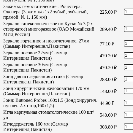
Зажимы: гемостатические - Рочестера-
Окснера (Зажим к/о 1х2 зубый, зубчатый,
225.00
₽
прямой, № 1, 150 мм)
Зеркало гинекологическое по Куско № 3 (2х
створчатое) многоразовое (ОАО Можайский
289.40
₽
МИЗ,Россия)
Зеркало гортанное и носоглоточное, 27мм
77.10
₽
(Саммар Интернешнл,Пакистан)
Зеркало носовое 22мм (Саммар
470.20
₽
Интернешнл,Пакистан)
Зеркало носовое 30мм (Саммар
470.20
₽
Интернешнл,Пакистан)
Зонд для исследования аттика (Саммар
288.00
₽
Интернешенл,Пакистан)
Зонд хирургический желобоватый 170 мм
148.00
₽
(Саммар Интернешнл,Пакистан)
Зонд: Buttoned Probes 160х1,5 (Зонд хирургич.
44.90
₽
пуговч. 2-х стор,160х1,5)
Игла карпульная стоматологические 100 шт/
548.60
₽
уп
Иглодержатель 160 мм (Саммар
308.80
₽
Интернешнл,Пакистан)