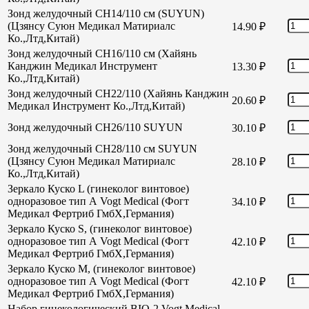
Зонд желудочный CH14/110 см (SUYUN)
(Цзянсу Суюн Медикал Матириалс
14.90
₽
Ко.,Лтд,Китай)
Зонд желудочный CH16/110 см (Хайянь
Канджин Медикал Инструмент
13.30
₽
Ко.,Лтд,Китай)
Зонд желудочный СН22/110 (Хайянь Канджин
20.60
₽
Медикал Инструмент Ко.,Лтд,Китай)
Зонд желудочный СН26/110 SUYUN
30.10
₽
Зонд желудочный СН28/110 см SUYUN
(Цзянсу Суюн Медикал Матириалс
28.10
₽
Ко.,Лтд,Китай)
Зеркало Куско L (гинеколог винтовое)
одноразовое тип А Vogt Medical (Фогт
34.10
₽
Медикал Фертриб ГмбХ,Германия)
Зеркало Куско S, (гинеколог винтовое)
одноразовое тип А Vogt Medical (Фогт
42.10
₽
Медикал Фертриб ГмбХ,Германия)
Зеркало Куско М, (гинеколог винтовое)
одноразовое тип А Vogt Medical (Фогт
42.10
₽
Медикал Фертриб ГмбХ,Германия)
Набор гинекологический BIO-2 Vogt Medical