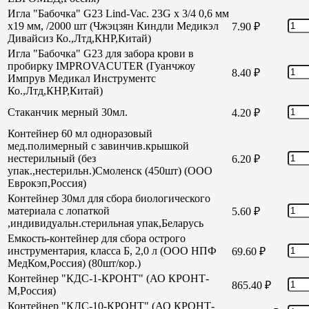
Игла "Бабочка" G23 Lind-Vac. 23G х 3/4 0,6 мм
х19 мм, /2000 шт (Чжэцзян Киндли Медикэл
7.90
₽
Дивайсиз Ко.,Лтд,КНР,Китай)
Игла "Бабочка" G23 для забора крови в
пробирку IMPROVACUTER (Гуанчжоу
8.40
₽
Импрув Медикал Инструментс
Ко.,Лтд,КНР,Китай)
Стаканчик мерный 30мл.
4.20
₽
Контейнер 60 мл одноразовый
мед.полимерный с завинчив.крышкой
нестерильный (без
6.20
₽
упак.,нестерильн.)Смоленск (450шт) (ООО
Еврокэп,Россия)
Контейнер 30мл для сбора биологического
материала с лопаткой
5.60
₽
,индивидуальн.стерильная упак,Беларусь
Емкость-контейнер для сбора острого
инструментария, класса Б, 2,0 л (ООО НПФ
69.60
₽
МедКом,Россия) (80шт/кор.)
Контейнер "КДС-1-КРОНТ" (АО КРОНТ-
865.40
₽
М,Россия)
Контейнер "КДС-10-КРОНТ" (АО КРОНТ-