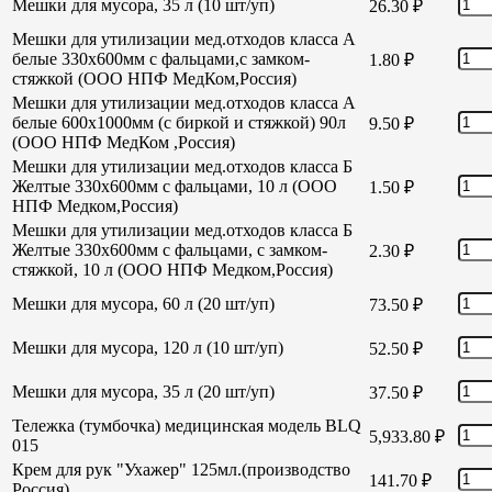
Мешки для мусора, 35 л (10 шт/уп)
26.30
₽
Мешки для утилизации мед.отходов класса А
белые 330х600мм с фальцами,с замком-
1.80
₽
стяжкой (ООО НПФ МедКом,Россия)
Мешки для утилизации мед.отходов класса А
белые 600х1000мм (с биркой и стяжкой) 90л
9.50
₽
(ООО НПФ МедКом ,Россия)
Мешки для утилизации мед.отходов класса Б
Желтые 330х600мм с фальцами, 10 л (ООО
1.50
₽
НПФ Медком,Россия)
Мешки для утилизации мед.отходов класса Б
Желтые 330х600мм с фальцами, с замком-
2.30
₽
стяжкой, 10 л (ООО НПФ Медком,Россия)
Мешки для мусора, 60 л (20 шт/уп)
73.50
₽
Мешки для мусора, 120 л (10 шт/уп)
52.50
₽
Мешки для мусора, 35 л (20 шт/уп)
37.50
₽
Тележка (тумбочка) медицинская модель BLQ
5,933.80
₽
015
Крем для рук "Ухажер" 125мл.(производство
141.70
₽
Россия)