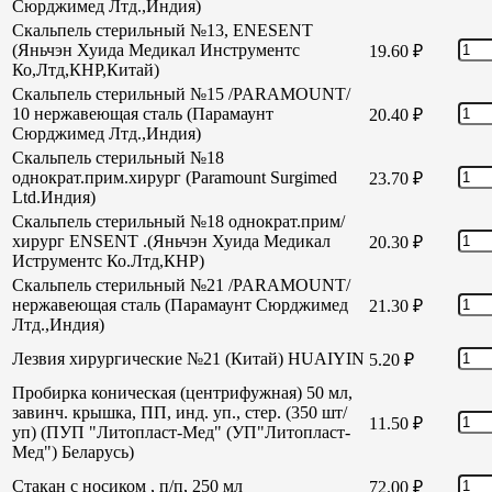
Сюрджимед Лтд.,Индия)
Скальпель стерильный №13, ENESENT
(Яньчэн Хуида Медикал Инструментс
19.60
₽
Ко,Лтд,КНР,Китай)
Скальпель стерильный №15 /PARAMOUNT/
10 нержавеющая сталь (Парамаунт
20.40
₽
Сюрджимед Лтд.,Индия)
Скальпель стерильный №18
однократ.прим.хирург (Paramount Surgimed
23.70
₽
Ltd.Индия)
Скальпель стерильный №18 однократ.прим/
хирург ENSENT .(Яньчэн Хуида Медикал
20.30
₽
Иструментс Ко.Лтд,КНР)
Скальпель стерильный №21 /PARAMOUNT/
нержавеющая сталь (Парамаунт Сюрджимед
21.30
₽
Лтд.,Индия)
Лезвия хирургические №21 (Китай) HUAIYIN
5.20
₽
Пробирка коническая (центрифужная) 50 мл,
завинч. крышка, ПП, инд. уп., стер. (350 шт/
11.50
₽
уп) (ПУП "Литопласт-Мед" (УП"Литопласт-
Мед") Беларусь)
Стакан с носиком , п/п, 250 мл
72.00
₽