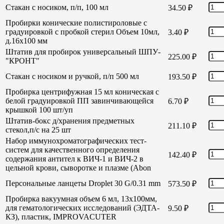
Стакан с носиком, п/п, 100 мл
34.50
₽
Пробирки конические полистироловые с
градуировкой с пробкой стерил Объем 10мл,
3.40
₽
д.16х100 мм
Штатив для пробирок универсальный ШПУ-
225.00
₽
"КРОНТ"
Стакан с носиком и ручкой, п/п 500 мл
193.50
₽
Пробирка центрифужная 15 мл коническая с
белой градуировкой ПП завинчивающейся
6.70
₽
крышкой 100 шт/уп
Штатив-бокс д/хранения предметных
211.10
₽
стекол,п/с на 25 шт
Набор иммунохроматографических тест-
систем для качественного определения
142.40
₽
содержания антител к ВИЧ-1 и ВИЧ-2 в
цельной крови, сыворотке и плазме (Abon
Персональные ланцеты Droplet 30 G/0.31 mm
573.50
₽
Пробирка вакуумная объем 6 мл, 13х100мм,
для гематологических исследований (ЭДТА-
9.50
₽
КЗ), пластик, IMPROVACUTER