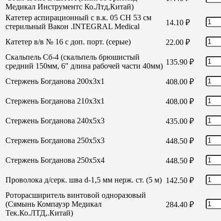
Медикал Инструментс Ко.Лтд,Китай)
Катетер аспирационный с в.к. 05 СН 53 см
14.10
₽
стерильный Вакон .INTEGRAL Medical
Катетер в/в № 16 с доп. порт. (серые)
22.00
₽
Скальпель Сб-4 (скальпель брюшистый
135.90
₽
средний 150мм, 6" длина рабочей части 40мм)
Стержень Богданова 200х3х1
408.00
₽
Стержень Богданова 210х3х1
408.00
₽
Стержень Богданова 240х5х3
435.00
₽
Стержень Богданова 250х5х3
448.50
₽
Стержень Богданова 250х5х4
448.50
₽
Проволока д/серк. шва d-1,5 мм нерж. ст. (5 м)
142.50
₽
Роторасширитель винтовой одноразовый
(Сямынь Компауэр Медикал
284.40
₽
Тек.Ко.ЛТД,.Китай)