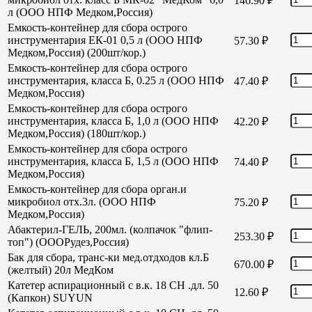
146.90
₽
л (ООО НПФ Медком,Россия)
Емкость-контейнер для сбора острого
инструментария ЕК-01 0,5 л (ООО НПФ
57.30
₽
Медком,Россия) (200шт/кор.)
Емкость-контейнер для сбора острого
инструментария, класса Б, 0.25 л (ООО НПФ
47.40
₽
Медком,Россия)
Емкость-контейнер для сбора острого
инструментария, класса Б, 1,0 л (ООО НПФ
42.20
₽
Медком,Россия) (180шт/кор.)
Емкость-контейнер для сбора острого
инструментария, класса Б, 1,5 л (ООО НПФ
74.40
₽
Медком,Россия)
Емкость-контейнер для сбора орган.и
микробиол отх.3л. (ООО НПФ
75.20
₽
Медком,Россия)
Абактерил-ГЕЛЬ, 200мл. (колпачок "флип-
253.30
₽
топ") (ОООРудез,Россия)
Бак для сбора, транс-ки мед.отдходов кл.Б
670.00
₽
(желтый) 20л МедКом
Катетер аспирационный с в.к. 18 СН .дл. 50
12.60
₽
(Капкон) SUYUN