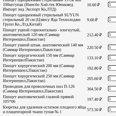
100шт/упак (Нингбо Хай-тек Юникмед
10.60
₽
Импорт энд Экспорт Ко,ЛТД)
Пинцет одноразовый стерильный SUYUN
стерильный 20 см (Цзянсу Яда Технолоджи
9.60
₽
Групп Ко.,Лтд,Китай)
Пинцет ушной горизонтально - изогнутый,
анатомический 120 мм (Саммар
212.40
₽
Интернешнл,Пакистан)
Пинцет ушной штык. анатомический 140 мм
220.50
₽
(Саммар Интернешнл,Пакистан)
Пинцет хирургический 150 мм (Саммар
133.10
₽
ИнтернешнлПакистан)
Пинцет хирургический 200 мм (Саммар
192.80
₽
Интернешенл,Пакистан)
Пинцет хирургический 250 мм (Саммар
205.60
₽
Интернешнл,Пакистан)
Проводник для проволочных пил П-126
304.50
₽
(Саммар Интернешенл,Пакистан)
Пинцет анатомический глазной прямой
197.40
₽
105*06
Кюретка для удаления остатков плодного яйца
573.50
₽
и плацентарной ткани тупая № 1