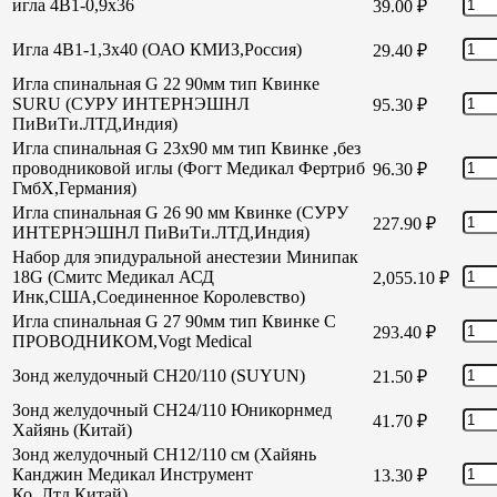
игла 4В1-0,9х36
39.00
₽
Игла 4В1-1,3х40 (ОАО КМИЗ,Россия)
29.40
₽
Игла спинальная G 22 90мм тип Квинке
SURU (СУРУ ИНТЕРНЭШНЛ
95.30
₽
ПиВиТи.ЛТД,Индия)
Игла спинальная G 23х90 мм тип Квинке ,без
проводниковой иглы (Фогт Медикал Фертриб
96.30
₽
ГмбХ,Германия)
Игла спинальная G 26 90 мм Квинке (СУРУ
227.90
₽
ИНТЕРНЭШНЛ ПиВиТи.ЛТД,Индия)
Набор для эпидуральной анестезии Минипак
18G (Смитс Медикал АСД
2,055.10
₽
Инк,США,Соединенное Королевство)
Игла спинальная G 27 90мм тип Квинке С
293.40
₽
ПРОВОДНИКОМ,Vogt Medical
Зонд желудочный СН20/110 (SUYUN)
21.50
₽
Зонд желудочный СН24/110 Юникорнмед
41.70
₽
Хайянь (Китай)
Зонд желудочный CH12/110 см (Хайянь
Канджин Медикал Инструмент
13.30
₽
Ко.,Лтд,Китай)