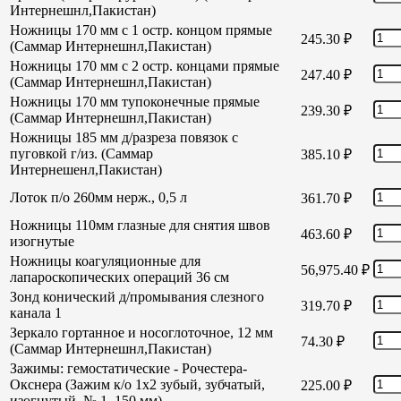
Интернешнл,Пакистан)
Ножницы 170 мм с 1 остр. концом прямые
245.30
₽
(Саммар Интернешнл,Пакистан)
Ножницы 170 мм с 2 остр. концами прямые
247.40
₽
(Саммар Интернешнл,Пакистан)
Ножницы 170 мм тупоконечные прямые
239.30
₽
(Саммар Интернешнл,Пакистан)
Ножницы 185 мм д/разреза повязок с
пуговкой г/из. (Саммар
385.10
₽
Интернешенл,Пакистан)
Лоток п/о 260мм нерж., 0,5 л
361.70
₽
Ножницы 110мм глазные для снятия швов
463.60
₽
изогнутые
Ножницы коагуляционные для
56,975.40
₽
лапароскопических операций 36 см
Зонд конический д/промывания слезного
319.70
₽
канала 1
Зеркало гортанное и носоглоточное, 12 мм
74.30
₽
(Саммар Интернешнл,Пакистан)
Зажимы: гемостатические - Рочестера-
Окснера (Зажим к/о 1х2 зубый, зубчатый,
225.00
₽
изогнутый, № 1, 150 мм)