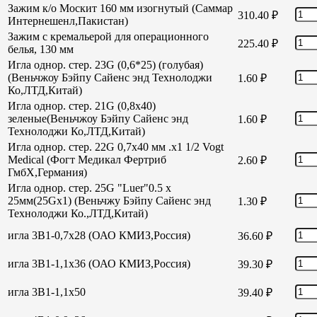
Зажим к/о Москит 160 мм изогнутый (Саммар
310.40
₽
Интернешенл,Пакистан)
Зажим с кремальерой для операционного
225.40
₽
белья, 130 мм
Игла однор. стер. 23G (0,6*25) (голубая)
(Веньчжоу Бэйпу Сайенс энд Технолоджи
1.60
₽
Ко,ЛТД,Китай)
Игла однор. стер. 21G (0,8х40)
зеленые(Веньчжоу Бэйпу Сайенс энд
1.60
₽
Технолоджи Ко,ЛТД,Китай)
Игла однор. стер. 22G 0,7х40 мм .х1 1/2 Vogt
Medical (Фогт Медикал Фертриб
2.60
₽
ГмбХ,Германия)
Игла однор. стер. 25G "Luer"0.5 х
25мм(25Gх1) (Веньчжу Бэйпу Сайенс энд
1.30
₽
Технолоджи Ко.,ЛТД,Китай)
игла 3В1-0,7х28 (ОАО КМИЗ,Россия)
36.60
₽
игла 3В1-1,1х36 (ОАО КМИЗ,Россия)
39.30
₽
игла 3В1-1,1х50
39.40
₽