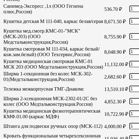
Санимед-Экспресс ,1л (ООО Гегиена
536.70
₽
плюс,Россия)
Кушетка детская М 111-040, каркас белая/серая
8,671.50
₽
Кушетка мед.смотр.КМС-01-"МСК"
(МСК-203) (ООО
8,755.90
₽
Медстальконструкция,Россия)
Кушетка смотровая М 111-034, каркас белый/
8,048.90
₽
кож.зам.белый) (ООО Техсервис,Россия)
Кушетка медицинская смотровая КМС-01
11,132.00
₽
МСК 203 (ООО Медстальконструкция,Россия)
Ширма 1-секционная без колес МСК-302-
2,682.60
₽
01(Медстальконструкция,Россия)
Тележка межкорпусная ТМГ-Диакомс
13,510.10
₽
Ширма 2-хсекционная МСК-2302-01/2С без
4,852.30
₽
колес (ООО Медтальконструкция.Россия)
Кушетка медицинская физиотерапевтическая
10,722.90
₽
КМФ.01.00 (каркас МДФ)
Штанга для подвески ручных опор (МСК-112)
4,000.00
₽
Кровать функциональная четырехсексионная
15,936.40
₽