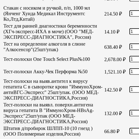
Стакан с носиком и ручкой, п/п, 1000 мл
(Янченг Хуида Медикал Инструментс
214.50
₽
Ко,Лтд,Китай)
Тест для ранней диагностики беременности
(ХГч-экспресс-ИХА в моче) (ООО "МЕД-
14.10
₽
ЭКСПРЕСС-ДИАГНОСТИКА", Россия)
Тест на определение алкоголя в слюне
638.40
₽
"Алкосенсор"(25шт/упак)
Тест-полоски One Touch Select Plus№100
2,678.00
₽
Тест-полоски Акку-Чек Перформа №50
1,521.10
₽
Тест-полоски на выяв.антител к вирусу
гепатита С в сыворотке крови "ИммуноХром-
142.50
₽
антиВГС-Экспресс" 25шт/упак. (ООО МЕД-
ЭКСПРЕСС-ДИАГНОСТИКА,Россия)
Тест-полоски на выявл. поверхн.антигена
вируса гепатита В "ИммуноХром-HBsAg-
132.00
₽
Экспресс"25шт/упак (ООО МЕД-
ЭКСПРЕСС-ДИАГНОСТИКА,Россия)
Штатив д/пробирок ШЛПП-10 (10 гнезд )
66.80
₽
(ООО Полимерные изделия,Россия)