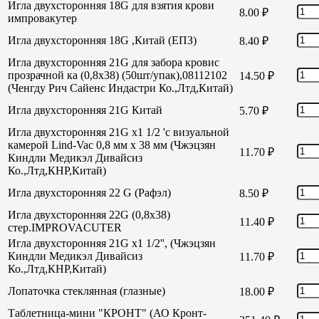
Игла двухсторонняя 18G для взятия крови
8.00
₽
импровакутер
Игла двухсторонняя 18G ,Китай (ЕПЗ)
8.40
₽
Игла двухсторонняя 21G для забора кровис
прозрачной ка (0,8х38) (50шт/упак),08112102
14.50
₽
(Ченгду Рич Сайенс Индастри Ко.,Лтд,Китай)
Игла двухсторонняя 21G Китай
5.70
₽
Игла двухсторонняя 21G х1 1/2 'с визуальной
камерой Lind-Vac 0,8 мм х 38 мм (Чжэцзян
11.70
₽
Киндли Медикэл Дивайсиз
Ко.,Лтд,КНР,Китай)
Игла двухсторонняя 22 G (Рафэл)
8.50
₽
Игла двухсторонняя 22G (0,8х38)
11.40
₽
стер.IMPROVACUTER
Игла двухсторонняя 21G х1 1/2'', (Чжэцзян
Киндли Медикэл Дивайсиз
11.70
₽
Ко.,Лтд,КНР,Китай)
Лопаточка стеклянная (глазные)
18.00
₽
Таблетница-мини "КРОНТ" (АО Кронт-