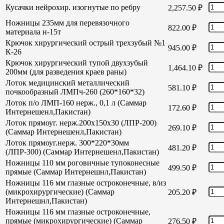
Кусачки нейрохир. изогнутые по ребру
2,257.50
₽
Ножницы 235мм для перевязочного
822.00
₽
материала н-15т
Крючок хирургический острый трехзубый №1
945.00
₽
К-26
Крючок хирургический тупой двухзубый
1,464.10
₽
200мм (для разведения краев раны)
Лоток медицинский металлический
581.10
₽
почкообразный ЛМПч-260 (260*160*32)
Лоток п/о ЛМП-160 нерж., 0,1 л (Саммар
172.60
₽
Интернешенл,Пакистан)
Лоток прямоуг. нерж.200х150х30 (ЛПР-200)
269.10
₽
(Саммар Интернешенл,Пакистан)
Лоток прямоуг.нерж. 300*220*30мм
481.20
₽
(ЛПР-300) (Саммар Интернешенл,Пакистан)
Ножницы 110 мм роговичные тупоконесные
499.50
₽
прямые (Саммар Интернешнл,Пакистан)
Ножницы 116 мм глазные остроконечные, в/из
(микрохирургические) (Саммар
205.20
₽
Интернешнл,Пакистан)
Ножницы 116 мм глазные остроконечные,
прямые (микрохирургические) (Саммар
276.50
₽