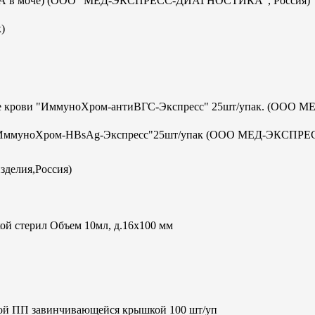
с-ИХА в моче) (ООО "МЕД-ЭКСПРЕСС-ДИАГНОСТИКА", Россия)
)
отке крови "ИммуноХром-антиВГС-Экспресс" 25шт/упак. (ООО М
а В "ИммуноХром-HBsAg-Экспресс"25шт/упак (ООО МЕД-ЭКСПРЕ
зделия,Россия)
ой стерил Объем 10мл, д.16х100 мм
кой ПП завинчивающейся крышкой 100 шт/уп