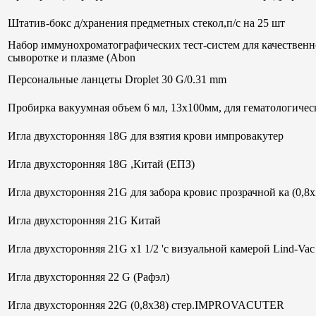
Штатив-бокс д/хранения предметных стекол,п/с на 25 шт
Набор иммунохроматографических тест-систем для качественн
сыворотке и плазме (Abon
Персональные ланцеты Droplet 30 G/0.31 mm
Пробирка вакуумная объем 6 мл, 13х100мм, для гематологи
Игла двухсторонняя 18G для взятия крови импровакутер
Игла двухсторонняя 18G ,Китай (ЕПЗ)
Игла двухсторонняя 21G для забора кровис прозрачной ка (0,8
Игла двухсторонняя 21G Китай
Игла двухсторонняя 21G х1 1/2 'с визуальной камерой Lind-V
Игла двухсторонняя 22 G (Рафэл)
Игла двухсторонняя 22G (0,8х38) стер.IMPROVACUTER