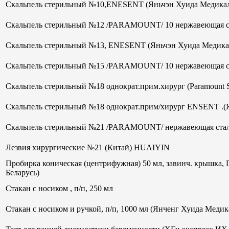
Скальпель стерильный №10,ENESENT (Яньчэн Хуида Медикал
Скальпель стерильный №12 /PARAMOUNT/ 10 нержавеющая ст
Скальпель стерильный №13, ENESENT (Яньчэн Хуида Медика
Скальпель стерильный №15 /PARAMOUNT/ 10 нержавеющая ст
Скальпель стерильный №18 однократ.прим.хирург (Paramount 
Скальпель стерильный №18 однократ.прим/хирург ENSENT .(
Скальпель стерильный №21 /PARAMOUNT/ нержавеющая стал
Лезвия хирургические №21 (Китай) HUAIYIN
Пробирка коническая (центрифужная) 50 мл, завинч. крышка, 
Беларусь)
Стакан с носиком , п/п, 250 мл
Стакан с носиком и ручкой, п/п, 1000 мл (Янченг Хуида Меди