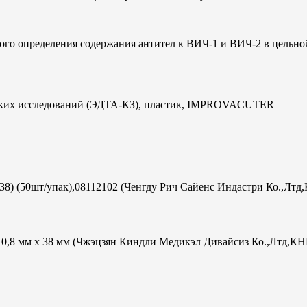
ого определения содержания антител к ВИЧ-1 и ВИЧ-2 в цельно
ческих исследований (ЭДТА-КЗ), пластик, IMPROVACUTER
х38) (50шт/упак),08112102 (Ченгду Рич Сайенс Индастри Ко.,Лтд
ac 0,8 мм х 38 мм (Чжэцзян Киндли Медикэл Дивайсиз Ко.,Лтд,КН