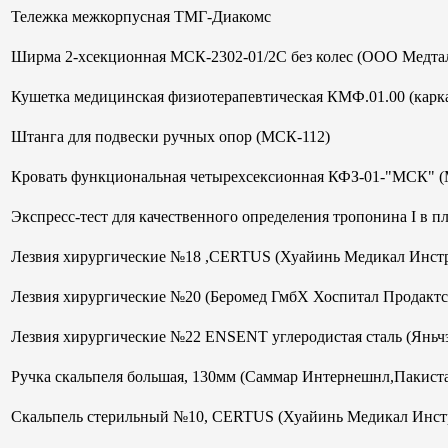
Тележка межкорпусная ТМГ-Диакомс
Ширма 2-хсекционная МСК-2302-01/2С без колес (ООО Медтал
Кушетка медицинская физиотерапевтическая КМФ.01.00 (кар
Штанга для подвески ручных опор (МСК-112)
Кровать функциональная четырехсексионная КФЗ-01-"МСК" 
Экспресс-тест для качественного определения тропонина I в 
Лезвия хирургические №18 ,CERTUS (Хуайинь Медикал Инст
Лезвия хирургические №20 (Беромед ГмбХ Хоспитал Продактс
Лезвия хирургические №22 ENSENT углеродистая сталь (Яньч
Ручка скальпеля большая, 130мм (Саммар Интернешнл,Пакист
Скальпель стерильный №10, CERTUS (Хуайинь Медикал Инст