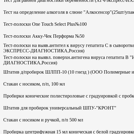
Тест для ранней диагностики беременности (ХГч-экспрес
Тест на определение алкоголя в слюне "Алкосенсор"(25шт/упак
Тест-полоски One Touch Select Plus№100
Тест-полоски Акку-Чек Перформа №50
Тест-полоски на выяв.антител к вирусу гепатита С в сывор
ЭКСПРЕСС-ДИАГНОСТИКА,Россия)
Тест-полоски на выявл. поверхн.антигена вируса гепатит
ДИАГНОСТИКА,Россия)
Штатив д/пробирок ШЛПП-10 (10 гнезд ) (ООО Полимерные и
Стакан с носиком, п/п, 100 мл
Пробирки конические полистироловые с градуировкой с пробк
Штатив для пробирок универсальный ШПУ-"КРОНТ"
Стакан с носиком и ручкой, п/п 500 мл
Пробирка центрифужная 15 мл коническая с белой градуиров