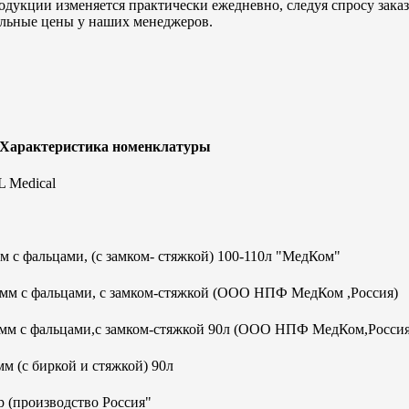
дукции изменяется практически ежедневно, следуя спросу заказч
альные цены у наших менеджеров.
 Характеристика номенклатуры
 Medical
 с фальцами, (с замком- стяжкой) 100-110л "МедКом"
0мм с фальцами, с замком-стяжкой (ООО НПФ МедКом ,Россия)
0мм с фальцами,с замком-стяжкой 90л (ООО НПФ МедКом,Россия
м (с биркой и стяжкой) 90л
 (производство Россия"