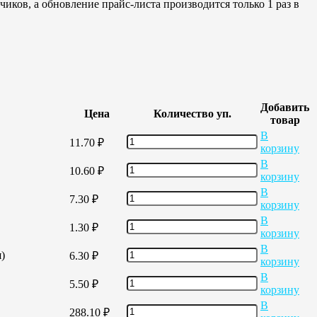
иков, а обновление прайс-листа производится только 1 раз в
Добавить
Цена
Количество уп.
товар
В
11.70
₽
корзину
В
10.60
₽
корзину
В
7.30
₽
корзину
В
1.30
₽
корзину
В
)
6.30
₽
корзину
В
5.50
₽
корзину
В
288.10
₽