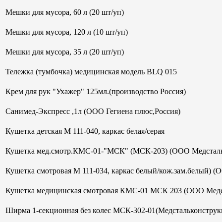
Мешки для мусора, 60 л (20 шт/уп)
Мешки для мусора, 120 л (10 шт/уп)
Мешки для мусора, 35 л (20 шт/уп)
Тележка (тумбочка) медицинская модель BLQ 015
Крем для рук "Ухажер" 125мл.(производство Россия)
Санимед-Экспресс ,1л (ООО Гегиена плюс,Россия)
Кушетка детская М 111-040, каркас белая/серая
Кушетка мед.смотр.КМС-01-"МСК" (МСК-203) (ООО Медсталь
Кушетка смотровая М 111-034, каркас белый/кож.зам.белый) (
Кушетка медицинская смотровая КМС-01 МСК 203 (ООО Медс
Ширма 1-секционная без колес МСК-302-01(Медстальконструк