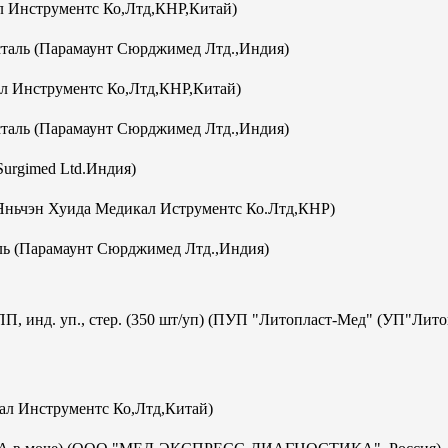
 Инструментс Ко,Лтд,КНР,Китай)
аль (Парамаунт Сюрджимед Лтд.,Индия)
л Инструментс Ко,Лтд,КНР,Китай)
аль (Парамаунт Сюрджимед Лтд.,Индия)
Surgimed Ltd.Индия)
Яньчэн Хуида Медикал Иструментс Ко.Лтд,КНР)
ь (Парамаунт Сюрджимед Лтд.,Индия)
ПП, инд. уп., стер. (350 шт/уп) (ПУП "Литопласт-Мед" (УП"Лит
кал Инструментс Ко,Лтд,Китай)