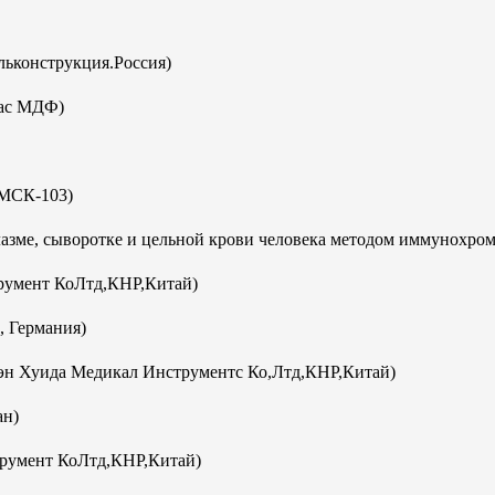
ьконструкция.Россия)
кас МДФ)
(МСК-103)
плазме, сыворотке и цельной крови человека методом иммунохро
румент КоЛтд,КНР,Китай)
, Германия)
эн Хуида Медикал Инструментс Ко,Лтд,КНР,Китай)
ан)
румент КоЛтд,КНР,Китай)