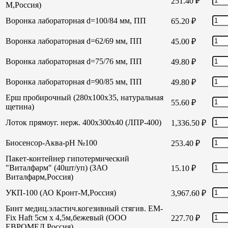
251.40
₽
М,Россия)
Воронка лабораторная d=100/84 мм, ПП
65.20
₽
Воронка лабораторная d=62/69 мм, ПП
45.00
₽
Воронка лабораторная d=75/76 мм, ПП
49.80
₽
Воронка лабораторная d=90/85 мм, ПП
49.80
₽
Ерш пробирочный (280х100х35, натуральная
55.60
₽
щетина)
Лоток прямоуг. нерж. 400х300х40 (ЛПР-400)
1,336.50
₽
Биосенсор-Аква-рН №100
253.40
₽
Пакет-контейнер гипотермический
"Виталфарм" (40шт/уп) (ЗАО
15.10
₽
Виталфарм,Россия)
УКП-100 (АО Кронт-М,Россия)
3,967.60
₽
Бинт медиц.эластич.когезивный стягив. EM-
Fix Haft 5см х 4,5м,бежевый (ООО
227.70
₽
ЕВРОМЕД,Россия)