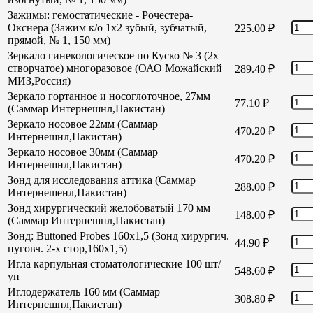
Зажимы: гемостатические - Рочестера-
Окснера (Зажим к/о 1х2 зубый, зубчатый,
225.00
₽
прямой, № 1, 150 мм)
Зеркало гинекологическое по Куско № 3 (2х
створчатое) многоразовое (ОАО Можайский
289.40
₽
МИЗ,Россия)
Зеркало гортанное и носоглоточное, 27мм
77.10
₽
(Саммар Интернешнл,Пакистан)
Зеркало носовое 22мм (Саммар
470.20
₽
Интернешнл,Пакистан)
Зеркало носовое 30мм (Саммар
470.20
₽
Интернешнл,Пакистан)
Зонд для исследования аттика (Саммар
288.00
₽
Интернешенл,Пакистан)
Зонд хирургический желобоватый 170 мм
148.00
₽
(Саммар Интернешнл,Пакистан)
Зонд: Buttoned Probes 160х1,5 (Зонд хирургич.
44.90
₽
пуговч. 2-х стор,160х1,5)
Игла карпульная стоматологические 100 шт/
548.60
₽
уп
Иглодержатель 160 мм (Саммар
308.80
₽
Интернешнл,Пакистан)