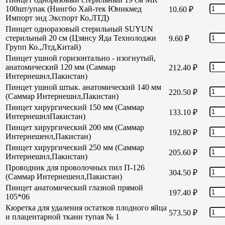
100шт/упак (Нингбо Хай-тек Юникмед
10.60
₽
Импорт энд Экспорт Ко,ЛТД)
Пинцет одноразовый стерильный SUYUN
стерильный 20 см (Цзянсу Яда Технолоджи
9.60
₽
Групп Ко.,Лтд,Китай)
Пинцет ушной горизонтально - изогнутый,
анатомический 120 мм (Саммар
212.40
₽
Интернешнл,Пакистан)
Пинцет ушной штык. анатомический 140 мм
220.50
₽
(Саммар Интернешнл,Пакистан)
Пинцет хирургический 150 мм (Саммар
133.10
₽
ИнтернешнлПакистан)
Пинцет хирургический 200 мм (Саммар
192.80
₽
Интернешенл,Пакистан)
Пинцет хирургический 250 мм (Саммар
205.60
₽
Интернешнл,Пакистан)
Проводник для проволочных пил П-126
304.50
₽
(Саммар Интернешенл,Пакистан)
Пинцет анатомический глазной прямой
197.40
₽
105*06
Кюретка для удаления остатков плодного яйца
573.50
₽
и плацентарной ткани тупая № 1