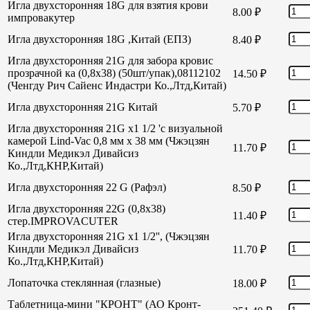
Игла двухсторонняя 18G для взятия крови
8.00
₽
импровакутер
Игла двухсторонняя 18G ,Китай (ЕПЗ)
8.40
₽
Игла двухсторонняя 21G для забора кровис
прозрачной ка (0,8х38) (50шт/упак),08112102
14.50
₽
(Ченгду Рич Сайенс Индастри Ко.,Лтд,Китай)
Игла двухсторонняя 21G Китай
5.70
₽
Игла двухсторонняя 21G х1 1/2 'с визуальной
камерой Lind-Vac 0,8 мм х 38 мм (Чжэцзян
11.70
₽
Киндли Медикэл Дивайсиз
Ко.,Лтд,КНР,Китай)
Игла двухсторонняя 22 G (Рафэл)
8.50
₽
Игла двухсторонняя 22G (0,8х38)
11.40
₽
стер.IMPROVACUTER
Игла двухсторонняя 21G х1 1/2'', (Чжэцзян
Киндли Медикэл Дивайсиз
11.70
₽
Ко.,Лтд,КНР,Китай)
Лопаточка стеклянная (глазные)
18.00
₽
Таблетница-мини "КРОНТ" (АО Кронт-