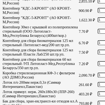
2,855.10
₽
М,Россия)
Контейнер "КДС-3-КРОНТ" (АО КРОНТ-
900.90
₽
М,Россия)
Контейнер "КДС-5-КРОНТ" (АО КРОНТ-
1,622.30
₽
М,Россия)
Контейнер 30мл с крышкой из полипропилена
стерильный (ООО Литопласт-
7.70
₽
Мед,Республика Беларусь) (400шт/кор.)
Контейнер для сбора биоматериалов 125 мл
6.70
₽
стерильный /Литопласт-мед/200 шт.тр.уп.
Контейнер для сбора биоматериалов 125 мл
7.50
₽
стерильный /Пласти Лаб/250 шт.тр.уп.
Контейнер для сбора биоматериалов 60 мл
стерильный /УП Литопласт-Мед,Республика
7.20
₽
Беларусь/350 шт.тр.уп.
Коробка стерилизационная КФ-3 с фильтром
2,090.70
₽
(АО ДЗМО,Россия)
Лоток п/о 200мм нерж.0,3л (Саммар
261.60
₽
Интернешенл,Пакистан)
Лоток прямоуг. нерж. 260х180х30 (ЛПР-260)
403.20
₽
(Саммар Интернешнл,Пакистан)
Бак для сбора, хран-ия,трансп-ки отходов кл.А
793.80
₽