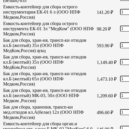
(белый) 65л
Емкость-контейнер для сбора острого
инструментария ЕК-01 6 л (ООО НПФ
141.20
₽
Медком,Россия)
Емкость-контейнер для сбора острого
инструмента ЕК-01 3л "МедКом" (ООО НПФ
98.20
₽
Медком,Россия)
Бак для сбора, хран-ия, трансп-ки отходов
кл.Б (желтый) 35л (ООО НПФ
593.90
₽
МедКом,Россия) аукц
Бак для сбора, хран-ия, трансп-ки отходов
кл.Б (желтый) 35л (ООО НПФ
1,149.40
₽
МедКом,Россия)
Бак для сбора, хран-ия, трансп-ки отходов
кл.Б (желтый) 65л (ООО НПФ
1,473.10
₽
Медком,Россия)
Бак для сбора, хран-ия, трансп-ки отходов
кл.Б (желтый) МК-03, 50л (ООО НПФ
1,209.60
₽
Медком ,Россия)
Бак для сбора, хранения, трансп-ки
мед.отходов кл.А(белае) 12л (ООО НПФ
496.60
₽
Медком,Россия)
Емкость-контейнер для сбора орган.и
микробиол отх. класс Б МК-02 "МедКом" 6,0