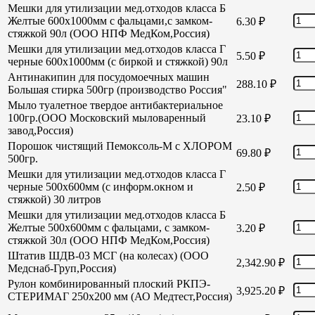
Мешки для утилизации мед.отходов класса Б
Желтые 600х1000мм с фальцами,с замком-
6.30
₽
стяжкой 90л (ООО НПФ МедКом,Россия)
Мешки для утилизации мед.отходов класса Г
5.50
₽
черные 600х1000мм (с биркой и стяжкой) 90л
Антинакипин для посудомоечных машин
288.10
₽
Большая стирка 500гр (производство Россия"
Мыло туалетное твердое антибактериальное
100гр.(ООО Московский мыловаренный
23.10
₽
завод,Россия)
Порошок чистящий Пемоксоль-М с ХЛОРОМ
69.80
₽
500гр.
Мешки для утилизации мед.отходов класса Г
черные 500х600мм (с информ.окном и
2.50
₽
стяжкой) 30 литров
Мешки для утилизации мед.отходов класса Б
Желтые 500х600мм с фальцами, с замком-
3.20
₽
стяжкой 30л (ООО НПФ МедКом,Россия)
Штатив ШДВ-03 МСГ (на колесах) (ООО
2,342.90
₽
Медснаб-Груп,Россия)
Рулон комбинированный плоский РКПЭ-
3,925.20
₽
СТЕРИМАГ 250х200 мм (АО Медтест,Россия)