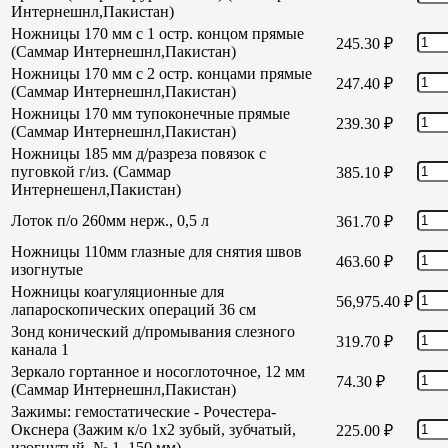
Интернешнл,Пакистан)
Ножницы 170 мм с 1 остр. концом прямые
245.30
₽
(Саммар Интернешнл,Пакистан)
Ножницы 170 мм с 2 остр. концами прямые
247.40
₽
(Саммар Интернешнл,Пакистан)
Ножницы 170 мм тупоконечные прямые
239.30
₽
(Саммар Интернешнл,Пакистан)
Ножницы 185 мм д/разреза повязок с
пуговкой г/из. (Саммар
385.10
₽
Интернешенл,Пакистан)
Лоток п/о 260мм нерж., 0,5 л
361.70
₽
Ножницы 110мм глазные для снятия швов
463.60
₽
изогнутые
Ножницы коагуляционные для
56,975.40
₽
лапароскопических операций 36 см
Зонд конический д/промывания слезного
319.70
₽
канала 1
Зеркало гортанное и носоглоточное, 12 мм
74.30
₽
(Саммар Интернешнл,Пакистан)
Зажимы: гемостатические - Рочестера-
Окснера (Зажим к/о 1х2 зубый, зубчатый,
225.00
₽
изогнутый, № 1, 150 мм)