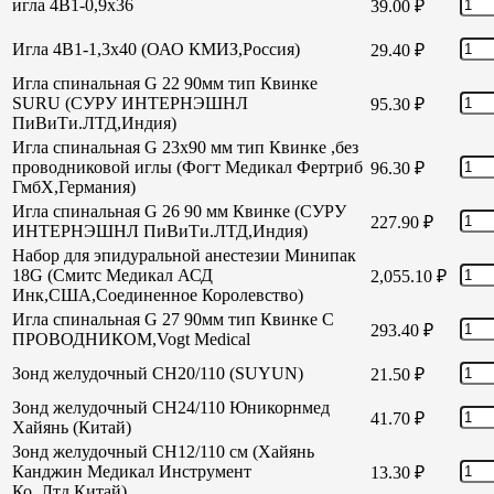
игла 4В1-0,9х36
39.00
₽
Игла 4В1-1,3х40 (ОАО КМИЗ,Россия)
29.40
₽
Игла спинальная G 22 90мм тип Квинке
SURU (СУРУ ИНТЕРНЭШНЛ
95.30
₽
ПиВиТи.ЛТД,Индия)
Игла спинальная G 23х90 мм тип Квинке ,без
проводниковой иглы (Фогт Медикал Фертриб
96.30
₽
ГмбХ,Германия)
Игла спинальная G 26 90 мм Квинке (СУРУ
227.90
₽
ИНТЕРНЭШНЛ ПиВиТи.ЛТД,Индия)
Набор для эпидуральной анестезии Минипак
18G (Смитс Медикал АСД
2,055.10
₽
Инк,США,Соединенное Королевство)
Игла спинальная G 27 90мм тип Квинке С
293.40
₽
ПРОВОДНИКОМ,Vogt Medical
Зонд желудочный СН20/110 (SUYUN)
21.50
₽
Зонд желудочный СН24/110 Юникорнмед
41.70
₽
Хайянь (Китай)
Зонд желудочный CH12/110 см (Хайянь
Канджин Медикал Инструмент
13.30
₽
Ко.,Лтд,Китай)