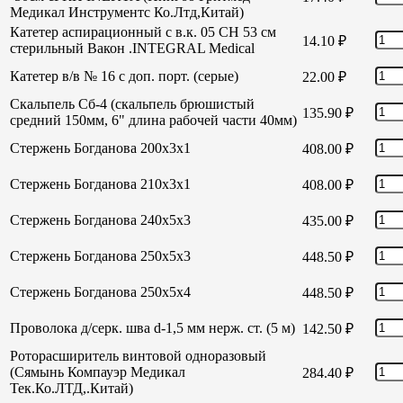
Медикал Инструментс Ко.Лтд,Китай)
Катетер аспирационный с в.к. 05 СН 53 см
14.10
₽
стерильный Вакон .INTEGRAL Medical
Катетер в/в № 16 с доп. порт. (серые)
22.00
₽
Скальпель Сб-4 (скальпель брюшистый
135.90
₽
средний 150мм, 6" длина рабочей части 40мм)
Стержень Богданова 200х3х1
408.00
₽
Стержень Богданова 210х3х1
408.00
₽
Стержень Богданова 240х5х3
435.00
₽
Стержень Богданова 250х5х3
448.50
₽
Стержень Богданова 250х5х4
448.50
₽
Проволока д/серк. шва d-1,5 мм нерж. ст. (5 м)
142.50
₽
Роторасширитель винтовой одноразовый
(Сямынь Компауэр Медикал
284.40
₽
Тек.Ко.ЛТД,.Китай)