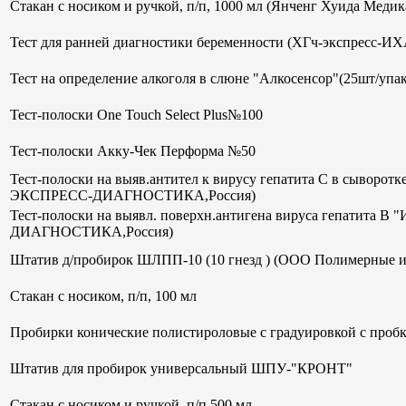
Стакан с носиком и ручкой, п/п, 1000 мл (Янченг Хуида Меди
Тест для ранней диагностики беременности (ХГч-экспрес
Тест на определение алкоголя в слюне "Алкосенсор"(25шт/упак
Тест-полоски One Touch Select Plus№100
Тест-полоски Акку-Чек Перформа №50
Тест-полоски на выяв.антител к вирусу гепатита С в сывор
ЭКСПРЕСС-ДИАГНОСТИКА,Россия)
Тест-полоски на выявл. поверхн.антигена вируса гепатит
ДИАГНОСТИКА,Россия)
Штатив д/пробирок ШЛПП-10 (10 гнезд ) (ООО Полимерные и
Стакан с носиком, п/п, 100 мл
Пробирки конические полистироловые с градуировкой с пробк
Штатив для пробирок универсальный ШПУ-"КРОНТ"
Стакан с носиком и ручкой, п/п 500 мл