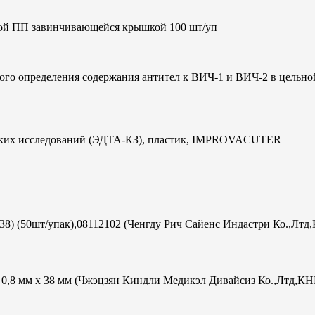
кой ПП завинчивающейся крышкой 100 шт/уп
ого определения содержания антител к ВИЧ-1 и ВИЧ-2 в цельно
ческих исследований (ЭДТА-КЗ), пластик, IMPROVACUTER
х38) (50шт/упак),08112102 (Ченгду Рич Сайенс Индастри Ко.,Лтд
ac 0,8 мм х 38 мм (Чжэцзян Киндли Медикэл Дивайсиз Ко.,Лтд,КН