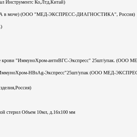
кал Инструментс Ко,Лтд,Китай)
с-ИХА в моче) (ООО "МЕД-ЭКСПРЕСС-ДИАГНОСТИКА", Россия)
)
отке крови "ИммуноХром-антиВГС-Экспресс" 25шт/упак. (ООО М
а В "ИммуноХром-HBsAg-Экспресс"25шт/упак (ООО МЕД-ЭКСПРЕ
зделия,Россия)
ой стерил Объем 10мл, д.16х100 мм