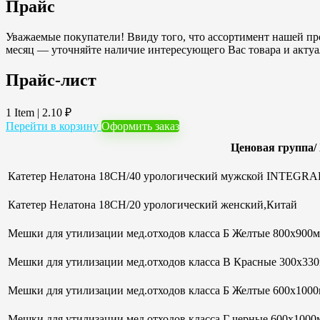
Прайс
Уважаемые покупатели! Ввиду того, что ассортимент нашей про
месяц — уточняйте наличие интересующего Вас товара и акту
Прайс-лист
1 Item
|
2.10
₽
Перейти в корзину
Оформить заказ
Ценовая группа/
Катетер Нелатона 18CH/40 урологический мужской INTEGRAL
Катетер Нелатона 18CH/20 урологический женский,Китай
Мешки для утилизации мед.отходов класса Б Желтые 800х900мм
Мешки для утилизации мед.отходов класса В Красные 300х33
Мешки для утилизации мед.отходов класса Б Желтые 600х100
Мешки для утилизации мед.отходов класса Г черные 600х1000м