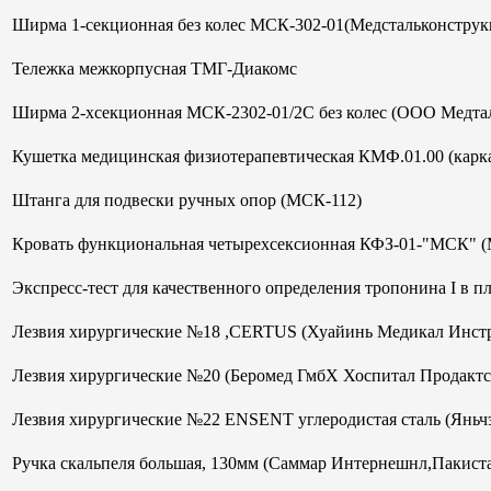
Ширма 1-секционная без колес МСК-302-01(Медстальконструк
Тележка межкорпусная ТМГ-Диакомс
Ширма 2-хсекционная МСК-2302-01/2С без колес (ООО Медтал
Кушетка медицинская физиотерапевтическая КМФ.01.00 (кар
Штанга для подвески ручных опор (МСК-112)
Кровать функциональная четырехсексионная КФЗ-01-"МСК" 
Экспресс-тест для качественного определения тропонина I в 
Лезвия хирургические №18 ,CERTUS (Хуайинь Медикал Инст
Лезвия хирургические №20 (Беромед ГмбХ Хоспитал Продактс
Лезвия хирургические №22 ENSENT углеродистая сталь (Яньч
Ручка скальпеля большая, 130мм (Саммар Интернешнл,Пакист