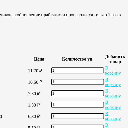
иков, а обновление прайс-листа производится только 1 раз в
Добавить
Цена
Количество уп.
товар
В
11.70
₽
корзину
В
10.60
₽
корзину
В
7.30
₽
корзину
В
1.30
₽
корзину
В
)
6.30
₽
корзину
В
5.50
₽