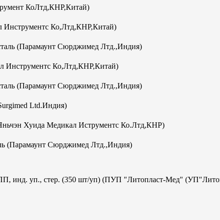
румент КоЛтд,КНР,Китай)
 Инструментс Ко,Лтд,КНР,Китай)
аль (Парамаунт Сюрджимед Лтд.,Индия)
л Инструментс Ко,Лтд,КНР,Китай)
аль (Парамаунт Сюрджимед Лтд.,Индия)
Surgimed Ltd.Индия)
Яньчэн Хуида Медикал Иструментс Ко.Лтд,КНР)
ь (Парамаунт Сюрджимед Лтд.,Индия)
ПП, инд. уп., стер. (350 шт/уп) (ПУП "Литопласт-Мед" (УП"Лит