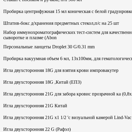
Пробирка центрифужная 15 мл коническая с белой градуиров
Штатив-бокс д/хранения предметных стекол,п/с на 25 шт
Набор иммунохроматографических тест-систем для качественн
сыворотке и плазме (Abon
Персональные ланцеты Droplet 30 G/0.31 mm
Пробирка вакуумная объем 6 мл, 13х100мм, для гематологи
Игла двухсторонняя 18G для взятия крови импровакутер
Игла двухсторонняя 18G ,Китай (ЕПЗ)
Игла двухсторонняя 21G для забора кровис прозрачной ка (0,8
Игла двухсторонняя 21G Китай
Игла двухсторонняя 21G х1 1/2 'с визуальной камерой Lind-V
Игла двухсторонняя 22 G (Рафэл)