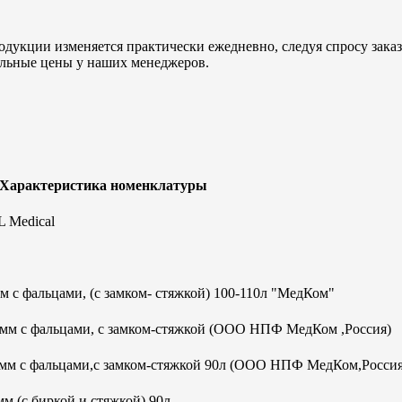
дукции изменяется практически ежедневно, следуя спросу заказч
альные цены у наших менеджеров.
 Характеристика номенклатуры
 Medical
 с фальцами, (с замком- стяжкой) 100-110л "МедКом"
0мм с фальцами, с замком-стяжкой (ООО НПФ МедКом ,Россия)
0мм с фальцами,с замком-стяжкой 90л (ООО НПФ МедКом,Россия
м (с биркой и стяжкой) 90л