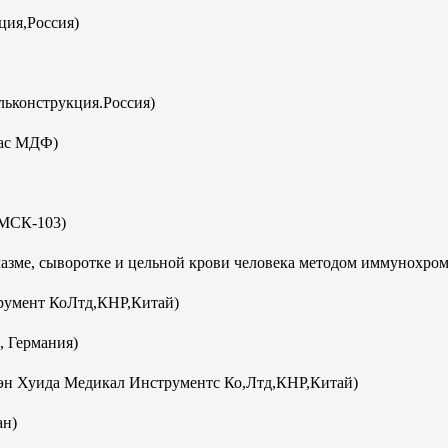
ция,Россия)
ьконструкция.Россия)
кас МДФ)
(МСК-103)
плазме, сыворотке и цельной крови человека методом иммунохро
румент КоЛтд,КНР,Китай)
, Германия)
эн Хуида Медикал Инструментс Ко,Лтд,КНР,Китай)
ан)