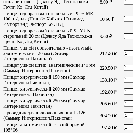
отоларинголога (Цзянсу Яда Технолоджи
8.00
₽
Групп Ко.,Лтд,Китай)
Пинцет одноразовый стерильный 19 см MR
100шт/упак (Нингбо Хай-тек Юникмед
10.60
₽
Импорт энд Экспорт Ко,ЛТД)
Пинцет одноразовый стерильный SUYUN
стерильный 20 см (Цзянсу Яда Технолоджи
9.60
₽
Групп Ко.,Лтд,Китай)
Пинцет ушной горизонтально - изогнутый,
анатомический 120 мм (Саммар
212.40
₽
Интернешнл,Пакистан)
Пинцет ушной штык. анатомический 140 мм
220.50
₽
(Саммар Интернешнл,Пакистан)
Пинцет хирургический 150 мм (Саммар
133.10
₽
ИнтернешнлПакистан)
Пинцет хирургический 200 мм (Саммар
192.80
₽
Интернешенл,Пакистан)
Пинцет хирургический 250 мм (Саммар
205.60
₽
Интернешнл,Пакистан)
Проводник для проволочных пил П-126
304.50
₽
(Саммар Интернешенл,Пакистан)
Пинцет анатомический глазной прямой
197.40
₽
105*06