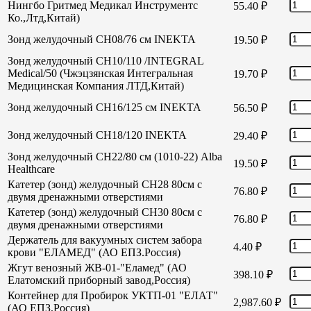
Нингбо Гритмед Медикал Инструментс
55.40
₽
Ко.,Лтд,Китай)
Зонд желудочный СН08/76 см INEKTA
19.50
₽
Зонд желудочный СН10/110 /INTEGRAL
Medical/50 (Чжэцзянская Интегральная
19.70
₽
Медицинская Компания ЛТД,Китай)
Зонд желудочный СН16/125 см INEKTA
56.50
₽
Зонд желудочный СН18/120 INEKTA
29.40
₽
Зонд желудочный СН22/80 см (1010-22) Alba
19.50
₽
Healthcare
Катетер (зонд) желудочный СН28 80см с
76.80
₽
двумя дренажными отверстиями
Катетер (зонд) желудочный СН30 80см с
76.80
₽
двумя дренажными отверстиями
Держатель для вакуумных систем забора
4.40
₽
крови "ЕЛАМЕД" (АО ЕПЗ.Россия)
Жгут венозный ЖВ-01-"Еламед" (АО
398.10
₽
Елатомский приборный завод,Россия)
Контейнер для Пробирок УКТП-01 "ЕЛАТ"
2,987.60
₽
(АО ЕПЗ,Россия)