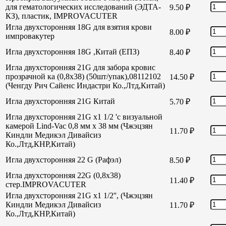
для гематологических исследований (ЭДТА-
9.50
₽
КЗ), пластик, IMPROVACUTER
Игла двухсторонняя 18G для взятия крови
8.00
₽
импровакутер
Игла двухсторонняя 18G ,Китай (ЕПЗ)
8.40
₽
Игла двухсторонняя 21G для забора кровис
прозрачной ка (0,8х38) (50шт/упак),08112102
14.50
₽
(Ченгду Рич Сайенс Индастри Ко.,Лтд,Китай)
Игла двухсторонняя 21G Китай
5.70
₽
Игла двухсторонняя 21G х1 1/2 'с визуальной
камерой Lind-Vac 0,8 мм х 38 мм (Чжэцзян
11.70
₽
Киндли Медикэл Дивайсиз
Ко.,Лтд,КНР,Китай)
Игла двухсторонняя 22 G (Рафэл)
8.50
₽
Игла двухсторонняя 22G (0,8х38)
11.40
₽
стер.IMPROVACUTER
Игла двухсторонняя 21G х1 1/2'', (Чжэцзян
Киндли Медикэл Дивайсиз
11.70
₽
Ко.,Лтд,КНР,Китай)