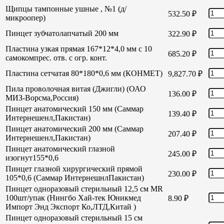
Щипцы тампонные ушные , №1 (д/
532.50
₽
микроопер)
Пинцет зубчатолапчатый 200 мм
322.90
₽
Пластина узкая прямая 167*12*4,0 мм с 10
685.20
₽
самокомпрес. отв. с огр. конт.
Пластина сетчатая 80*180*0,6 мм (КОНМЕТ)
9,827.70
₽
Пила проволочная витая (Джигли) (ОАО
136.00
₽
МИЗ-Ворсма,Россия)
Пинцет анатомический 150 мм (Саммар
139.40
₽
Интернешенл,Пакистан)
Пинцет анатомический 200 мм (Саммар
207.40
₽
Интернешенл,Пакистан)
Пинцет анатомический глазной
245.00
₽
изогнут155*0,6
Пинцет глазной хирургический прямой
230.00
₽
105*0,6 (Саммар ИнтернешнлПакистан)
Пинцет одноразовый стерильный 12,5 см MR
100шт/упак (Нингбо Хай-тек Юникмед
8.90
₽
Импорт Энд Экспорт Ко,ЛТД,Китай )
Пинцет одноразовый стерильный 15 см