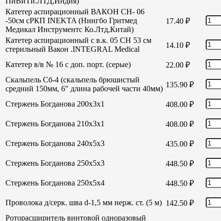
ПиВиТи.ЛТД,Индия)
Катетер аспирационный ВАКОН СН- 06
-50см сРКП INEKTA (Нингбо Гритмед
17.40
₽
Медикал Инструментс Ко.Лтд,Китай)
Катетер аспирационный с в.к. 05 СН 53 см
14.10
₽
стерильный Вакон .INTEGRAL Medical
Катетер в/в № 16 с доп. порт. (серые)
22.00
₽
Скальпель Сб-4 (скальпель брюшистый
135.90
₽
средний 150мм, 6" длина рабочей части 40мм)
Стержень Богданова 200х3х1
408.00
₽
Стержень Богданова 210х3х1
408.00
₽
Стержень Богданова 240х5х3
435.00
₽
Стержень Богданова 250х5х3
448.50
₽
Стержень Богданова 250х5х4
448.50
₽
Проволока д/серк. шва d-1,5 мм нерж. ст. (5 м)
142.50
₽
Роторасширитель винтовой одноразовый