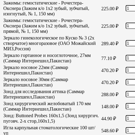
Зажимы: гемостатические - Рочестера-
Окснера (Зажим к/о 1х2 зубый, зубчатый,
225.00
₽
изогнутый, № 1, 150 мм)
Зажимы: гемостатические - Рочестера-
Окснера (Зажим к/о 1х2 зубый, зубчатый,
225.00
₽
прямой, № 1, 150 мм)
Зеркало гинекологическое по Куско № 3 (2х
створчатое) многоразовое (ОАО Можайский
289.40
₽
МИЗ,Россия)
Зеркало гортанное и носоглоточное, 27мм
77.10
₽
(Саммар Интернешнл,Пакистан)
Зеркало носовое 22мм (Саммар
470.20
₽
Интернешнл,Пакистан)
Зеркало носовое 30мм (Саммар
470.20
₽
Интернешнл,Пакистан)
Зонд для исследования аттика (Саммар
288.00
₽
Интернешенл,Пакистан)
Зонд хирургический желобоватый 170 мм
148.00
₽
(Саммар Интернешнл,Пакистан)
Зонд: Buttoned Probes 160х1,5 (Зонд хирургич.
44.90
₽
пуговч. 2-х стор,160х1,5)
Игла карпульная стоматологические 100 шт/
548.60
₽
уп