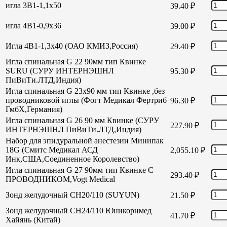
игла 3В1-1,1х50
39.40
₽
игла 4В1-0,9х36
39.00
₽
Игла 4В1-1,3х40 (ОАО КМИЗ,Россия)
29.40
₽
Игла спинальная G 22 90мм тип Квинке
SURU (СУРУ ИНТЕРНЭШНЛ
95.30
₽
ПиВиТи.ЛТД,Индия)
Игла спинальная G 23х90 мм тип Квинке ,без
проводниковой иглы (Фогт Медикал Фертриб
96.30
₽
ГмбХ,Германия)
Игла спинальная G 26 90 мм Квинке (СУРУ
227.90
₽
ИНТЕРНЭШНЛ ПиВиТи.ЛТД,Индия)
Набор для эпидуральной анестезии Минипак
18G (Смитс Медикал АСД
2,055.10
₽
Инк,США,Соединенное Королевство)
Игла спинальная G 27 90мм тип Квинке С
293.40
₽
ПРОВОДНИКОМ,Vogt Medical
Зонд желудочный СН20/110 (SUYUN)
21.50
₽
Зонд желудочный СН24/110 Юникорнмед
41.70
₽
Хайянь (Китай)