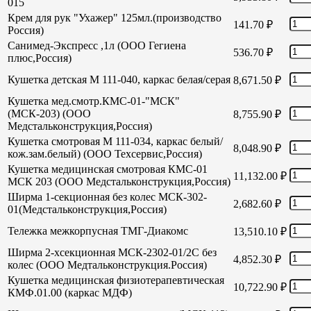
015
Крем для рук "Ухажер" 125мл.(производство
141.70
₽
Россия)
Санимед-Экспресс ,1л (ООО Гегиена
536.70
₽
плюс,Россия)
Кушетка детская М 111-040, каркас белая/серая
8,671.50
₽
Кушетка мед.смотр.КМС-01-"МСК"
(МСК-203) (ООО
8,755.90
₽
Медстальконструкция,Россия)
Кушетка смотровая М 111-034, каркас белый/
8,048.90
₽
кож.зам.белый) (ООО Техсервис,Россия)
Кушетка медицинская смотровая КМС-01
11,132.00
₽
МСК 203 (ООО Медстальконструкция,Россия)
Ширма 1-секционная без колес МСК-302-
2,682.60
₽
01(Медстальконструкция,Россия)
Тележка межкорпусная ТМГ-Диакомс
13,510.10
₽
Ширма 2-хсекционная МСК-2302-01/2С без
4,852.30
₽
колес (ООО Медтальконструкция.Россия)
Кушетка медицинская физиотерапевтическая
10,722.90
₽
КМФ.01.00 (каркас МДФ)