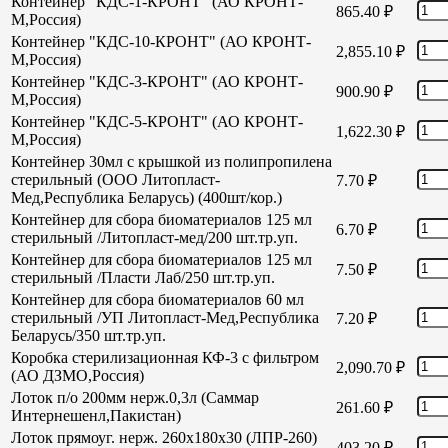
Контейнер "КДС-1-КРОНТ" (АО КРОНТ-
865.40
₽
М,Россия)
Контейнер "КДС-10-КРОНТ" (АО КРОНТ-
2,855.10
₽
М,Россия)
Контейнер "КДС-3-КРОНТ" (АО КРОНТ-
900.90
₽
М,Россия)
Контейнер "КДС-5-КРОНТ" (АО КРОНТ-
1,622.30
₽
М,Россия)
Контейнер 30мл с крышкой из полипропилена
стерильный (ООО Литопласт-
7.70
₽
Мед,Республика Беларусь) (400шт/кор.)
Контейнер для сбора биоматериалов 125 мл
6.70
₽
стерильный /Литопласт-мед/200 шт.тр.уп.
Контейнер для сбора биоматериалов 125 мл
7.50
₽
стерильный /Пласти Лаб/250 шт.тр.уп.
Контейнер для сбора биоматериалов 60 мл
стерильный /УП Литопласт-Мед,Республика
7.20
₽
Беларусь/350 шт.тр.уп.
Коробка стерилизационная КФ-3 с фильтром
2,090.70
₽
(АО ДЗМО,Россия)
Лоток п/о 200мм нерж.0,3л (Саммар
261.60
₽
Интернешенл,Пакистан)
Лоток прямоуг. нерж. 260х180х30 (ЛПР-260)
403.20
₽