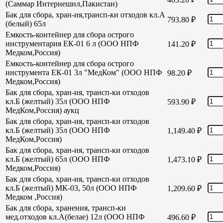
(Саммар Интернешнл,Пакистан)
Бак для сбора, хран-ия,трансп-ки отходов кл.А
793.80
₽
(белый) 65л
Емкость-контейнер для сбора острого
инструментария ЕК-01 6 л (ООО НПФ
141.20
₽
Медком,Россия)
Емкость-контейнер для сбора острого
инструмента ЕК-01 3л "МедКом" (ООО НПФ
98.20
₽
Медком,Россия)
Бак для сбора, хран-ия, трансп-ки отходов
кл.Б (желтый) 35л (ООО НПФ
593.90
₽
МедКом,Россия) аукц
Бак для сбора, хран-ия, трансп-ки отходов
кл.Б (желтый) 35л (ООО НПФ
1,149.40
₽
МедКом,Россия)
Бак для сбора, хран-ия, трансп-ки отходов
кл.Б (желтый) 65л (ООО НПФ
1,473.10
₽
Медком,Россия)
Бак для сбора, хран-ия, трансп-ки отходов
кл.Б (желтый) МК-03, 50л (ООО НПФ
1,209.60
₽
Медком ,Россия)
Бак для сбора, хранения, трансп-ки
мед.отходов кл.А(белае) 12л (ООО НПФ
496.60
₽