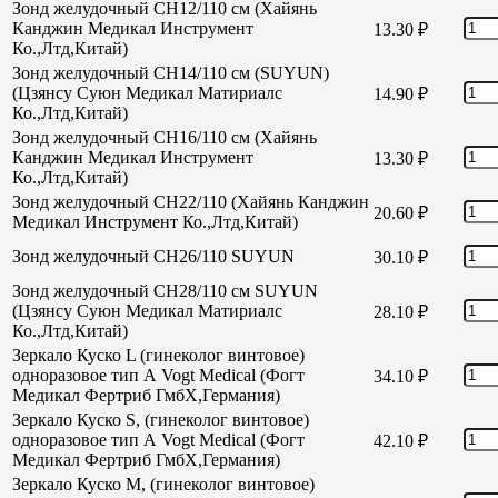
Зонд желудочный CH12/110 см (Хайянь
Канджин Медикал Инструмент
13.30
₽
Ко.,Лтд,Китай)
Зонд желудочный CH14/110 см (SUYUN)
(Цзянсу Суюн Медикал Матириалс
14.90
₽
Ко.,Лтд,Китай)
Зонд желудочный CH16/110 см (Хайянь
Канджин Медикал Инструмент
13.30
₽
Ко.,Лтд,Китай)
Зонд желудочный СН22/110 (Хайянь Канджин
20.60
₽
Медикал Инструмент Ко.,Лтд,Китай)
Зонд желудочный СН26/110 SUYUN
30.10
₽
Зонд желудочный СН28/110 см SUYUN
(Цзянсу Суюн Медикал Матириалс
28.10
₽
Ко.,Лтд,Китай)
Зеркало Куско L (гинеколог винтовое)
одноразовое тип А Vogt Medical (Фогт
34.10
₽
Медикал Фертриб ГмбХ,Германия)
Зеркало Куско S, (гинеколог винтовое)
одноразовое тип А Vogt Medical (Фогт
42.10
₽
Медикал Фертриб ГмбХ,Германия)
Зеркало Куско М, (гинеколог винтовое)