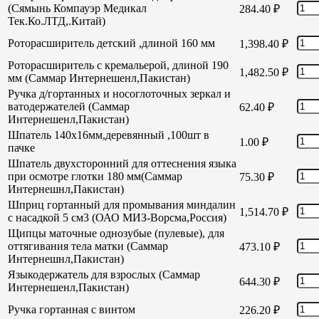
(Сямынь Компауэр Медикал
284.40
₽
Тек.Ко.ЛТД,.Китай)
Роторасширитель детский ,длиной 160 мм
1,398.40
₽
Роторасширитель с кремальерой, длиной 190
1,482.50
₽
мм (Саммар Интернешенл,Пакистан)
Ручка д/гортанных и носоглоточных зеркал и
ватодержателей (Саммар
62.40
₽
Интернешенл,Пакистан)
Шпатель 140х16мм,деревянный ,100шт в
1.00
₽
пачке
Шпатель двухсторонний для оттеснения языка
при осмотре глотки 180 мм(Саммар
75.30
₽
Интернешнл,Пакистан)
Шприц гортанный для промывания миндалин
1,514.70
₽
с насадкой 5 см3 (ОАО МИЗ-Ворсма,Россия)
Щипцы маточные однозубые (пулевые), для
оттягивания тела матки (Саммар
473.10
₽
Интернешнл,Пакистан)
Языкодержатель для взрослых (Саммар
644.30
₽
Интернешенл,Пакистан)
Ручка гортанная с винтом
226.20
₽