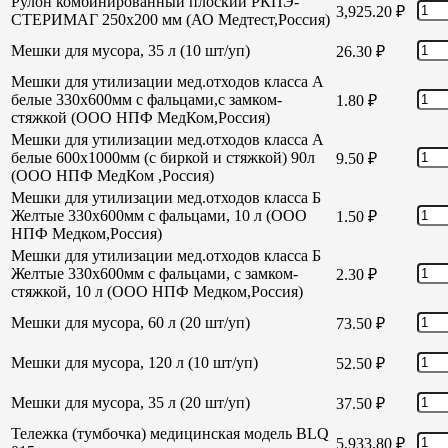
Рулон комбинированный плоский РКПЭ-
3,925.20
₽
СТЕРИМАГ 250х200 мм (АО Медтест,Россия)
Мешки для мусора, 35 л (10 шт/уп)
26.30
₽
Мешки для утилизации мед.отходов класса А
белые 330х600мм с фальцами,с замком-
1.80
₽
стяжкой (ООО НПФ МедКом,Россия)
Мешки для утилизации мед.отходов класса А
белые 600х1000мм (с биркой и стяжкой) 90л
9.50
₽
(ООО НПФ МедКом ,Россия)
Мешки для утилизации мед.отходов класса Б
Желтые 330х600мм с фальцами, 10 л (ООО
1.50
₽
НПФ Медком,Россия)
Мешки для утилизации мед.отходов класса Б
Желтые 330х600мм с фальцами, с замком-
2.30
₽
стяжкой, 10 л (ООО НПФ Медком,Россия)
Мешки для мусора, 60 л (20 шт/уп)
73.50
₽
Мешки для мусора, 120 л (10 шт/уп)
52.50
₽
Мешки для мусора, 35 л (20 шт/уп)
37.50
₽
Тележка (тумбочка) медицинская модель BLQ
5,933.80
₽