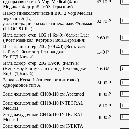
одноразовое тип А Vogt Medical (Фогт
42.10
₽
Медикал Фертриб ГмбХ,Германия)
Набор гинекологический BIO-2 Vogt Medical
зерк.тип А (L)
32.70
₽
,салф.подкл,перч.смотр,гинек.ложкаФолкмана
(ПРОСРОЧН.)
Игла однор. стер. 16G (1,6х40) (белые) Luer
2.60
₽
(Фогт Медикал Фертриб ГмбХ,Германия)
Игла однор. стер. 20G (0,9х40) (Веньчжоу
Бэйпу Сайенс энд Технолоджи
1.40
₽
Ко,ЛТД,Китай)
Игла однор. стер. 20G 0,9х40 (желтые)
(Веньчжоу Бэйпу Сайенс энд Технолоджи
1.60
₽
Ко,ЛТД,Китай)
Зеркало Куско L (гинеколог винтовое)
24.00
₽
одноразовое тип А
Зонд желудочный СН08/110 см Apexmed
18.00
₽
Зонд желудочный СН18/110 INTEGRAL
18.10
₽
Medical
Зонд желудочный СН16/110 INTEGRAL
18.00
₽
Medical
Зонд желудочный СН08/110 см INEKTA