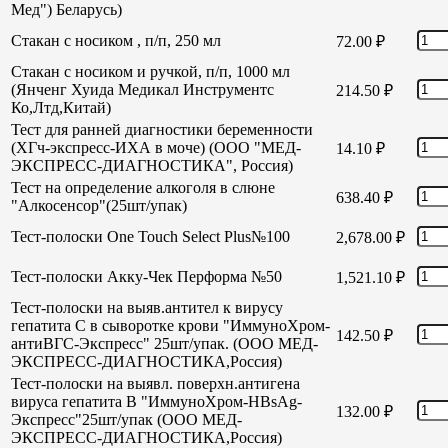
Мед") Беларусь)
Стакан с носиком , п/п, 250 мл
72.00
₽
Стакан с носиком и ручкой, п/п, 1000 мл
(Янченг Хуида Медикал Инструментс
214.50
₽
Ко,Лтд,Китай)
Тест для ранней диагностики беременности
(ХГч-экспресс-ИХА в моче) (ООО "МЕД-
14.10
₽
ЭКСПРЕСС-ДИАГНОСТИКА", Россия)
Тест на определение алкоголя в слюне
638.40
₽
"Алкосенсор"(25шт/упак)
Тест-полоски One Touch Select Plus№100
2,678.00
₽
Тест-полоски Акку-Чек Перформа №50
1,521.10
₽
Тест-полоски на выяв.антител к вирусу
гепатита С в сыворотке крови "ИммуноХром-
142.50
₽
антиВГС-Экспресс" 25шт/упак. (ООО МЕД-
ЭКСПРЕСС-ДИАГНОСТИКА,Россия)
Тест-полоски на выявл. поверхн.антигена
вируса гепатита В "ИммуноХром-HBsAg-
132.00
₽
Экспресс"25шт/упак (ООО МЕД-
ЭКСПРЕСС-ДИАГНОСТИКА,Россия)