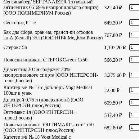
Септанайзер/ SEPTANAIZER 1л (кожный
антисептик 65-69% изопропилового спирта)
322.40
₽
(ООО ПОЛИМЕРИУМ,Россия)
Септоцид Р 1л/
649.30
₽
Бак для сбора, хран-ия, трансп-ки отходов
767.80
₽
кл.А (белый) 35л (ООО НПФ МедКом,Россия)
Стерокс 5л
1,197.20
₽
Полоски индикат. СТЕРОКС-тест 1х50
566.20
₽
Диасептик-30 5л содержет 30%
изопропилового спирта (ООО ИНТЕРСЭН-
3,275.60
₽
плюс,Россия)
Катетер в/в № 17 с доп.порт. Vogt Medical
22.00
₽
100шт в упак
Диаспрей 0,75 л (поверхности) (ООО
609.50
₽
ИНТЕРСЭН-плюс,Россия)
Оптимакс 1л (ООО ИНТЕРСЭН-
537.40
₽
плюс,Россия)
Полоски индикат. ОПТИМАКС-тест 1х50
682.80
₽
(ООО ИНТЕРСЭН-плюс,Россия)
Катетер в/в № 18 Vogt Medical с