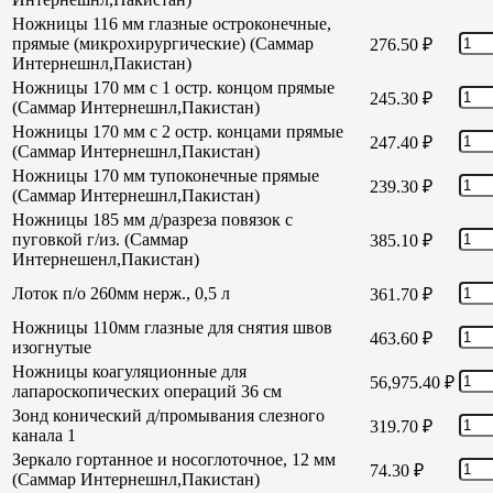
Ножницы 116 мм глазные остроконечные,
прямые (микрохирургические) (Саммар
276.50
₽
Интернешнл,Пакистан)
Ножницы 170 мм с 1 остр. концом прямые
245.30
₽
(Саммар Интернешнл,Пакистан)
Ножницы 170 мм с 2 остр. концами прямые
247.40
₽
(Саммар Интернешнл,Пакистан)
Ножницы 170 мм тупоконечные прямые
239.30
₽
(Саммар Интернешнл,Пакистан)
Ножницы 185 мм д/разреза повязок с
пуговкой г/из. (Саммар
385.10
₽
Интернешенл,Пакистан)
Лоток п/о 260мм нерж., 0,5 л
361.70
₽
Ножницы 110мм глазные для снятия швов
463.60
₽
изогнутые
Ножницы коагуляционные для
56,975.40
₽
лапароскопических операций 36 см
Зонд конический д/промывания слезного
319.70
₽
канала 1
Зеркало гортанное и носоглоточное, 12 мм
74.30
₽
(Саммар Интернешнл,Пакистан)