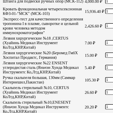
Штанга для подвески ручных опор (МСК-112)
4,000.00
₽
Кровать функциональная четырехсексионная
15,936.40
₽
КФЗ-01-"МСК" (МСК-103)
Экспресс-тест для качественного определения
тропонина I в плазме, сыворотке и цельной
2,426.60
₽
крови человека методом
иммунохроматографии"
Лезвия хирургические №18 ,CERTUS
(Хуайинь Медикал Инструмент
7.00
₽
КоЛтд,КНР,Китай)
Лезвия хирургические №20 (Беромед ГмбХ
15.00
₽
Хоспитал Продактс, Германия)
Лезвия хирургические №22 ENSENT
углеродистая сталь (Яньчэн Хуида Медикал
5.40
₽
Инструментс Ко,Лтд,КНР,Китай)
Ручка скальпеля большая, 130мм (Саммар
105.30
₽
Интернешнл,Пакистан)
Скальпель стерильный №10, CERTUS
(Хуайинь Медикал Инструмент
26.60
₽
КоЛтд,КНР,Китай)
Скальпель стерильный №10,ENESENT
(Яньчэн Хуида Медикал Инструментс
20.20
₽
Ко,Лтд,КНР,Китай)