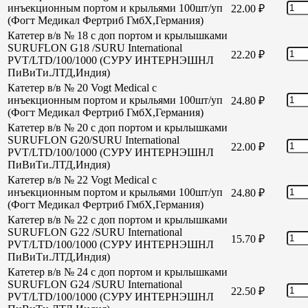
инъекционным портом и крыльями 100шт/уп
22.00
₽
(Фогт Медикал Фертриб ГмбХ,Германия)
Катетер в/в № 18 с доп портом и крылышками
SURUFLON G18 /SURU International
22.20
₽
PVT/LTD/100/1000 (СУРУ ИНТЕРНЭШНЛ
ПиВиТи.ЛТД,Индия)
Катетер в/в № 20 Vogt Medical с
инъекционным портом и крыльями 100шт/уп
24.80
₽
(Фогт Медикал Фертриб ГмбХ,Германия)
Катетер в/в № 20 с доп портом и крылышками
SURUFLON G20/SURU International
22.00
₽
PVT/LTD/100/1000 (СУРУ ИНТЕРНЭШНЛ
ПиВиТи.ЛТД,Индия)
Катетер в/в № 22 Vogt Medical с
инъекционным портом и крыльями 100шт/уп
24.80
₽
(Фогт Медикал Фертриб ГмбХ,Германия)
Катетер в/в № 22 с доп портом и крылышками
SURUFLON G22 /SURU International
15.70
₽
PVT/LTD/100/1000 (СУРУ ИНТЕРНЭШНЛ
ПиВиТи.ЛТД,Индия)
Катетер в/в № 24 с доп портом и крылышками
SURUFLON G24 /SURU International
22.50
₽
PVT/LTD/100/1000 (СУРУ ИНТЕРНЭШНЛ