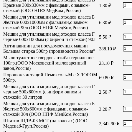
Красные 300х330мм с фальцами, с замком-
1.30
₽
стяжкой (ООО НПФ МедКом ,Россия)
Мешки для утилизации мед.отходов класса Б
Желтые 600х1000мм с фальцами,с замком-
6.30
₽
стяжкой 90л (ООО НПФ МедКом,Россия)
Мешки для утилизации мед.отходов класса Г
5.50
₽
черные 600х1000мм (с биркой и стяжкой) 90л
Антинакипин для посудомоечных машин
288.10
₽
Большая стирка 500гр (производство Россия"
Мыло туалетное твердое антибактериальное
100гр.(ООО Московский мыловаренный
23.10
₽
завод,Россия)
Порошок чистящий Пемоксоль-М с ХЛОРОМ
69.80
₽
500гр.
Мешки для утилизации мед.отходов класса Г
черные 500х600мм (с информ.окном и
2.50
₽
стяжкой) 30 литров
Мешки для утилизации мед.отходов класса Б
Желтые 500х600мм с фальцами, с замком-
3.20
₽
стяжкой 30л (ООО НПФ МедКом,Россия)
Штатив ШДВ-03 МСГ (на колесах) (ООО
2,342.90
₽
Медснаб-Груп,Россия)