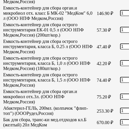
Медком,Россия)
Емкость-контейнер для сбора орган.и
микробиол отх. класс Б МК-02 "МедКом" 6,0
146.90
₽
л (ООО НПФ Медком,Россия)
Емкость-контейнер для сбора острого
инструментария ЕК-01 0,5 л (ООО НПФ
57.30
₽
Медком,Россия) (200шт/кор.)
Емкость-контейнер для сбора острого
инструментария, класса Б, 0.25 л (ООО НПФ
47.40
₽
Медком,Россия)
Емкость-контейнер для сбора острого
инструментария, класса Б, 1,0 л (ООО НПФ
42.20
₽
Медком,Россия) (180шт/кор.)
Емкость-контейнер для сбора острого
инструментария, класса Б, 1,5 л (ООО НПФ
74.40
₽
Медком,Россия)
Емкость-контейнер для сбора орган.и
микробиол отх.3л. (ООО НПФ
75.20
₽
Медком,Россия)
Абактерил-ГЕЛЬ, 200мл. (колпачок "флип-
253.30
₽
топ") (ОООРудез,Россия)
Бак для сбора, транс-ки мед.отдходов кл.Б
670.00
₽
(желтый) 20л МедКом