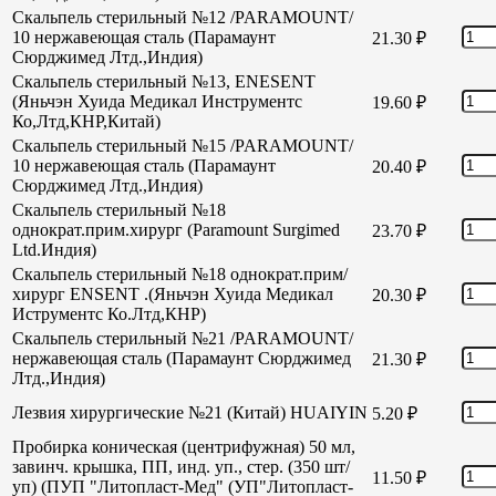
Скальпель стерильный №12 /PARAMOUNT/
10 нержавеющая сталь (Парамаунт
21.30
₽
Сюрджимед Лтд.,Индия)
Скальпель стерильный №13, ENESENT
(Яньчэн Хуида Медикал Инструментс
19.60
₽
Ко,Лтд,КНР,Китай)
Скальпель стерильный №15 /PARAMOUNT/
10 нержавеющая сталь (Парамаунт
20.40
₽
Сюрджимед Лтд.,Индия)
Скальпель стерильный №18
однократ.прим.хирург (Paramount Surgimed
23.70
₽
Ltd.Индия)
Скальпель стерильный №18 однократ.прим/
хирург ENSENT .(Яньчэн Хуида Медикал
20.30
₽
Иструментс Ко.Лтд,КНР)
Скальпель стерильный №21 /PARAMOUNT/
нержавеющая сталь (Парамаунт Сюрджимед
21.30
₽
Лтд.,Индия)
Лезвия хирургические №21 (Китай) HUAIYIN
5.20
₽
Пробирка коническая (центрифужная) 50 мл,
завинч. крышка, ПП, инд. уп., стер. (350 шт/
11.50
₽
уп) (ПУП "Литопласт-Мед" (УП"Литопласт-