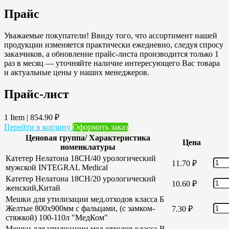
Прайс
Уважаемые покупатели! Ввиду того, что ассортимент нашей
продукции изменяется практически ежедневно, следуя спросу
заказчиков, а обновление прайс-листа производится только 1
раз в месяц — уточняйте наличие интересующего Вас товара
и актуальные цены у наших менеджеров.
Прайс-лист
1 Item
|
854.90
₽
Перейти в корзину
Оформить заказ
Ценовая группа/ Характеристика
Цена
номенклатуры
Катетер Нелатона 18CH/40 урологический
11.70
₽
мужской INTEGRAL Medical
Катетер Нелатона 18CH/20 урологический
10.60
₽
женский,Китай
Мешки для утилизации мед.отходов класса Б
Желтые 800х900мм с фальцами, (с замком-
7.30
₽
стяжкой) 100-110л "МедКом"
Мешки для утилизации мед.отходов класса В