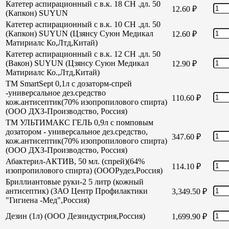
Катетер аспирационный с в.к. 18 СН .дл. 50
12.60
₽
(Капкон) SUYUN
Катетер аспирационный с в.к. 10 СН .дл. 50
(Капкон) SUYUN (Цзянсу Суюн Медикал
12.60
₽
Матириалс Ко,Лтд,Китай)
Катетер аспирационный с в.к. 12 СН .дл. 50
(Вакон) SUYUN (Цзянсу Суюн Медикал
12.90
₽
Матириалс Ко.,Лтд,Китай)
TM SmartSept 0,1л с дозаторм-спрей
-универсальное дез.средство
110.60
₽
кож.антисептик(70% изопропилового спирта)
(ООО ДХЗ-Производство, Россия)
TM УЛЬТИМАКС ГЕЛЬ 0,9л с помповым
дозатором - универсальное дез.средство,
347.60
₽
кож.антисептик(70% изопропилового спирта)
(ООО ДХЗ-Производство, Россия)
Абактерил-АКТИВ, 50 мл. (спрей)(64%
114.10
₽
изопропилового спирта) (ОООРудез,Россия)
Бриллиантовые руки-2 5 литр (кожный
антисептик) (ЗАО Центр Профилактики
3,349.50
₽
"Гигиена -Мед",Россия)
Дезин (1л) (ООО Дезиндустрия,Россия)
1,699.90
₽