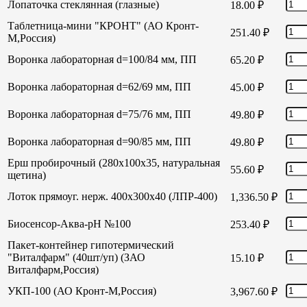
Лопаточка стеклянная (глазные)
18.00
₽
Таблетница-мини "КРОНТ" (АО Кронт-
251.40
₽
М,Россия)
Воронка лабораторная d=100/84 мм, ПП
65.20
₽
Воронка лабораторная d=62/69 мм, ПП
45.00
₽
Воронка лабораторная d=75/76 мм, ПП
49.80
₽
Воронка лабораторная d=90/85 мм, ПП
49.80
₽
Ерш пробирочный (280х100х35, натуральная
55.60
₽
щетина)
Лоток прямоуг. нерж. 400х300х40 (ЛПР-400)
1,336.50
₽
Биосенсор-Аква-рН №100
253.40
₽
Пакет-контейнер гипотермический
"Виталфарм" (40шт/уп) (ЗАО
15.10
₽
Виталфарм,Россия)
УКП-100 (АО Кронт-М,Россия)
3,967.60
₽