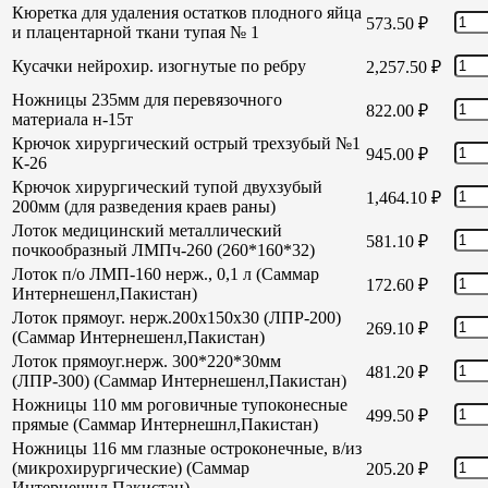
Кюретка для удаления остатков плодного яйца
573.50
₽
и плацентарной ткани тупая № 1
Кусачки нейрохир. изогнутые по ребру
2,257.50
₽
Ножницы 235мм для перевязочного
822.00
₽
материала н-15т
Крючок хирургический острый трехзубый №1
945.00
₽
К-26
Крючок хирургический тупой двухзубый
1,464.10
₽
200мм (для разведения краев раны)
Лоток медицинский металлический
581.10
₽
почкообразный ЛМПч-260 (260*160*32)
Лоток п/о ЛМП-160 нерж., 0,1 л (Саммар
172.60
₽
Интернешенл,Пакистан)
Лоток прямоуг. нерж.200х150х30 (ЛПР-200)
269.10
₽
(Саммар Интернешенл,Пакистан)
Лоток прямоуг.нерж. 300*220*30мм
481.20
₽
(ЛПР-300) (Саммар Интернешенл,Пакистан)
Ножницы 110 мм роговичные тупоконесные
499.50
₽
прямые (Саммар Интернешнл,Пакистан)
Ножницы 116 мм глазные остроконечные, в/из
(микрохирургические) (Саммар
205.20
₽
Интернешнл,Пакистан)