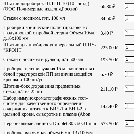
Штатив д/пробирок ШЛПП-10 (10 гнезд )
66.80
₽
(ООО Полимерные изделия,Россия)
Стакан с носиком, п/п, 100 мл
34.50
₽
Пробирки конические полистироловые с
градуировкой с пробкой стерил Объем 10мл,
3.40
₽
д.16х100 мм
Штатив для пробирок универсальный ШПУ-
225.00
₽
"КРОНТ"
Стакан с носиком и ручкой, п/п 500 мл
193.50
₽
Пробирка центрифужная 15 мл коническая с
белой градуировкой ПП завинчивающейся
6.70
₽
крышкой 100 шт/уп
Штатив-бокс д/хранения предметных
211.10
₽
стекол,п/с на 25 шт
Набор иммунохроматографических тест-
систем для качественного определения
142.40
₽
содержания антител к ВИЧ-1 и ВИЧ-2 в
цельной крови, сыворотке и плазме (Abon
Персональные ланцеты Droplet 30 G/0.31 mm
573.50
₽
Пробирка вакуумная объем 6 мл, 13х100мм,