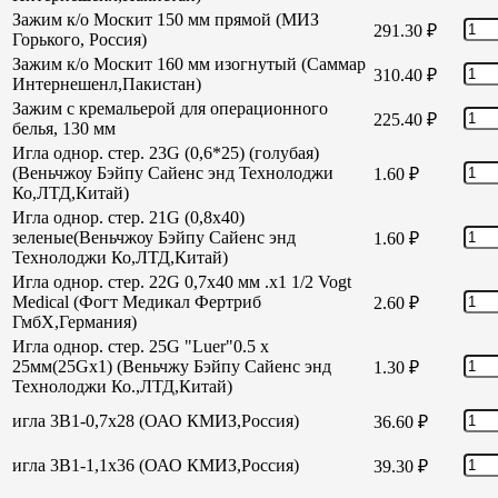
Зажим к/о Москит 150 мм прямой (МИЗ
291.30
₽
Горького, Россия)
Зажим к/о Москит 160 мм изогнутый (Саммар
310.40
₽
Интернешенл,Пакистан)
Зажим с кремальерой для операционного
225.40
₽
белья, 130 мм
Игла однор. стер. 23G (0,6*25) (голубая)
(Веньчжоу Бэйпу Сайенс энд Технолоджи
1.60
₽
Ко,ЛТД,Китай)
Игла однор. стер. 21G (0,8х40)
зеленые(Веньчжоу Бэйпу Сайенс энд
1.60
₽
Технолоджи Ко,ЛТД,Китай)
Игла однор. стер. 22G 0,7х40 мм .х1 1/2 Vogt
Medical (Фогт Медикал Фертриб
2.60
₽
ГмбХ,Германия)
Игла однор. стер. 25G "Luer"0.5 х
25мм(25Gх1) (Веньчжу Бэйпу Сайенс энд
1.30
₽
Технолоджи Ко.,ЛТД,Китай)
игла 3В1-0,7х28 (ОАО КМИЗ,Россия)
36.60
₽
игла 3В1-1,1х36 (ОАО КМИЗ,Россия)
39.30
₽