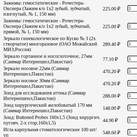
Зажимы: гемостатические - Рочестера-
Окснера (Зажим к/о 1х2 зубый, зубчатый,
225.00
₽
изогнутый, № 1, 150 мм)
Зажимы: гемостатические - Рочестера-
Окснера (Зажим к/о 1х2 зубый, зубчатый,
225.00
₽
прямой, № 1, 150 мм)
Зеркало гинекологическое по Куско № 3 (2х
створчатое) многоразовое (ОАО Можайский
289.40
₽
МИЗ,Россия)
Зеркало гортанное и носоглоточное, 27мм
77.10
₽
(Саммар Интернешнл,Пакистан)
Зеркало носовое 22мм (Саммар
470.20
₽
Интернешнл,Пакистан)
Зеркало носовое 30мм (Саммар
470.20
₽
Интернешнл,Пакистан)
Зонд для исследования аттика (Саммар
288.00
₽
Интернешенл,Пакистан)
Зонд хирургический желобоватый 170 мм
148.00
₽
(Саммар Интернешнл,Пакистан)
Зонд: Buttoned Probes 160х1,5 (Зонд хирургич.
44.90
₽
пуговч. 2-х стор,160х1,5)
Игла карпульная стоматологические 100 шт/
548.60
₽
уп