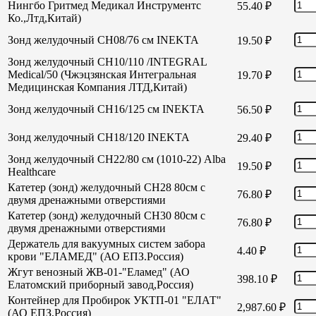
Нингбо Гритмед Медикал Инструментс
55.40
₽
Ко.,Лтд,Китай)
Зонд желудочный СН08/76 см INEKTA
19.50
₽
Зонд желудочный СН10/110 /INTEGRAL
Medical/50 (Чжэцзянская Интегральная
19.70
₽
Медицинская Компания ЛТД,Китай)
Зонд желудочный СН16/125 см INEKTA
56.50
₽
Зонд желудочный СН18/120 INEKTA
29.40
₽
Зонд желудочный СН22/80 см (1010-22) Alba
19.50
₽
Healthcare
Катетер (зонд) желудочный СН28 80см с
76.80
₽
двумя дренажными отверстиями
Катетер (зонд) желудочный СН30 80см с
76.80
₽
двумя дренажными отверстиями
Держатель для вакуумных систем забора
4.40
₽
крови "ЕЛАМЕД" (АО ЕПЗ.Россия)
Жгут венозный ЖВ-01-"Еламед" (АО
398.10
₽
Елатомский приборный завод,Россия)
Контейнер для Пробирок УКТП-01 "ЕЛАТ"
2,987.60
₽
(АО ЕПЗ,Россия)