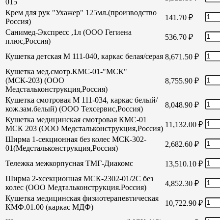
015
Крем для рук "Ухажер" 125мл.(производство
141.70
₽
Россия)
Санимед-Экспресс ,1л (ООО Гегиена
536.70
₽
плюс,Россия)
Кушетка детская М 111-040, каркас белая/серая
8,671.50
₽
Кушетка мед.смотр.КМС-01-"МСК"
(МСК-203) (ООО
8,755.90
₽
Медстальконструкция,Россия)
Кушетка смотровая М 111-034, каркас белый/
8,048.90
₽
кож.зам.белый) (ООО Техсервис,Россия)
Кушетка медицинская смотровая КМС-01
11,132.00
₽
МСК 203 (ООО Медстальконструкция,Россия)
Ширма 1-секционная без колес МСК-302-
2,682.60
₽
01(Медстальконструкция,Россия)
Тележка межкорпусная ТМГ-Диакомс
13,510.10
₽
Ширма 2-хсекционная МСК-2302-01/2С без
4,852.30
₽
колес (ООО Медтальконструкция.Россия)
Кушетка медицинская физиотерапевтическая
10,722.90
₽
КМФ.01.00 (каркас МДФ)