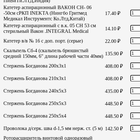
ПиВиТи.ЛТД,Индия)
Катетер аспирационный ВАКОН СН- 06
-50см сРКП INEKTA (Нингбо Гритмед
17.40
₽
Медикал Инструментс Ко.Лтд,Китай)
Катетер аспирационный с в.к. 05 СН 53 см
14.10
₽
стерильный Вакон .INTEGRAL Medical
Катетер в/в № 16 с доп. порт. (серые)
22.00
₽
Скальпель Сб-4 (скальпель брюшистый
135.90
₽
средний 150мм, 6" длина рабочей части 40мм)
Стержень Богданова 200х3х1
408.00
₽
Стержень Богданова 210х3х1
408.00
₽
Стержень Богданова 240х5х3
435.00
₽
Стержень Богданова 250х5х3
448.50
₽
Стержень Богданова 250х5х4
448.50
₽
Проволока д/серк. шва d-1,5 мм нерж. ст. (5 м)
142.50
₽
Роторасширитель винтовой одноразовый