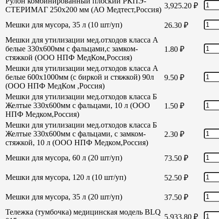
Рулон комбинированный плоский РКПЭ-
3,925.20
₽
СТЕРИМАГ 250х200 мм (АО Медтест,Россия)
Мешки для мусора, 35 л (10 шт/уп)
26.30
₽
Мешки для утилизации мед.отходов класса А
белые 330х600мм с фальцами,с замком-
1.80
₽
стяжкой (ООО НПФ МедКом,Россия)
Мешки для утилизации мед.отходов класса А
белые 600х1000мм (с биркой и стяжкой) 90л
9.50
₽
(ООО НПФ МедКом ,Россия)
Мешки для утилизации мед.отходов класса Б
Желтые 330х600мм с фальцами, 10 л (ООО
1.50
₽
НПФ Медком,Россия)
Мешки для утилизации мед.отходов класса Б
Желтые 330х600мм с фальцами, с замком-
2.30
₽
стяжкой, 10 л (ООО НПФ Медком,Россия)
Мешки для мусора, 60 л (20 шт/уп)
73.50
₽
Мешки для мусора, 120 л (10 шт/уп)
52.50
₽
Мешки для мусора, 35 л (20 шт/уп)
37.50
₽
Тележка (тумбочка) медицинская модель BLQ
5,933.80
₽