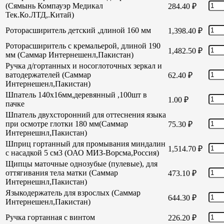
(Сямынь Компауэр Медикал
284.40
₽
Тек.Ко.ЛТД,.Китай)
Роторасширитель детский ,длиной 160 мм
1,398.40
₽
Роторасширитель с кремальерой, длиной 190
1,482.50
₽
мм (Саммар Интернешенл,Пакистан)
Ручка д/гортанных и носоглоточных зеркал и
ватодержателей (Саммар
62.40
₽
Интернешенл,Пакистан)
Шпатель 140х16мм,деревянный ,100шт в
1.00
₽
пачке
Шпатель двухсторонний для оттеснения языка
при осмотре глотки 180 мм(Саммар
75.30
₽
Интернешнл,Пакистан)
Шприц гортанный для промывания миндалин
1,514.70
₽
с насадкой 5 см3 (ОАО МИЗ-Ворсма,Россия)
Щипцы маточные однозубые (пулевые), для
оттягивания тела матки (Саммар
473.10
₽
Интернешнл,Пакистан)
Языкодержатель для взрослых (Саммар
644.30
₽
Интернешенл,Пакистан)
Ручка гортанная с винтом
226.20
₽