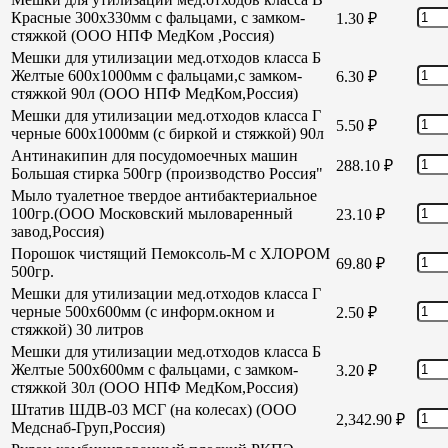
Красные 300х330мм с фальцами, с замком-
1.30
₽
стяжкой (ООО НПФ МедКом ,Россия)
Мешки для утилизации мед.отходов класса Б
Желтые 600х1000мм с фальцами,с замком-
6.30
₽
стяжкой 90л (ООО НПФ МедКом,Россия)
Мешки для утилизации мед.отходов класса Г
5.50
₽
черные 600х1000мм (с биркой и стяжкой) 90л
Антинакипин для посудомоечных машин
288.10
₽
Большая стирка 500гр (производство Россия"
Мыло туалетное твердое антибактериальное
100гр.(ООО Московский мыловаренный
23.10
₽
завод,Россия)
Порошок чистящий Пемоксоль-М с ХЛОРОМ
69.80
₽
500гр.
Мешки для утилизации мед.отходов класса Г
черные 500х600мм (с информ.окном и
2.50
₽
стяжкой) 30 литров
Мешки для утилизации мед.отходов класса Б
Желтые 500х600мм с фальцами, с замком-
3.20
₽
стяжкой 30л (ООО НПФ МедКом,Россия)
Штатив ШДВ-03 МСГ (на колесах) (ООО
2,342.90
₽
Медснаб-Груп,Россия)