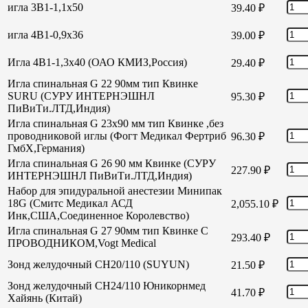
игла 3В1-1,1х50
39.40
₽
игла 4В1-0,9х36
39.00
₽
Игла 4В1-1,3х40 (ОАО КМИЗ,Россия)
29.40
₽
Игла спинальная G 22 90мм тип Квинке
SURU (СУРУ ИНТЕРНЭШНЛ
95.30
₽
ПиВиТи.ЛТД,Индия)
Игла спинальная G 23х90 мм тип Квинке ,без
проводниковой иглы (Фогт Медикал Фертриб
96.30
₽
ГмбХ,Германия)
Игла спинальная G 26 90 мм Квинке (СУРУ
227.90
₽
ИНТЕРНЭШНЛ ПиВиТи.ЛТД,Индия)
Набор для эпидуральной анестезии Минипак
18G (Смитс Медикал АСД
2,055.10
₽
Инк,США,Соединенное Королевство)
Игла спинальная G 27 90мм тип Квинке С
293.40
₽
ПРОВОДНИКОМ,Vogt Medical
Зонд желудочный СН20/110 (SUYUN)
21.50
₽
Зонд желудочный СН24/110 Юникорнмед
41.70
₽
Хайянь (Китай)