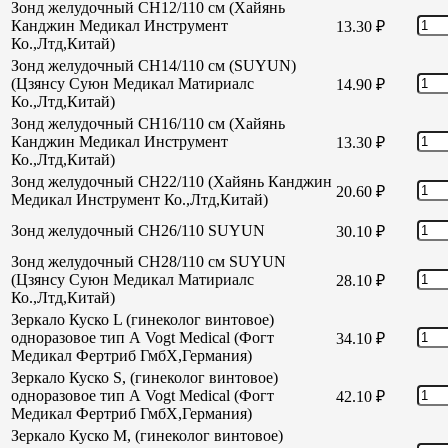
Зонд желудочный CH12/110 см (Хайянь
Канджин Медикал Инструмент
13.30
₽
Ко.,Лтд,Китай)
Зонд желудочный CH14/110 см (SUYUN)
(Цзянсу Суюн Медикал Матириалс
14.90
₽
Ко.,Лтд,Китай)
Зонд желудочный CH16/110 см (Хайянь
Канджин Медикал Инструмент
13.30
₽
Ко.,Лтд,Китай)
Зонд желудочный СН22/110 (Хайянь Канджин
20.60
₽
Медикал Инструмент Ко.,Лтд,Китай)
Зонд желудочный СН26/110 SUYUN
30.10
₽
Зонд желудочный СН28/110 см SUYUN
(Цзянсу Суюн Медикал Матириалс
28.10
₽
Ко.,Лтд,Китай)
Зеркало Куско L (гинеколог винтовое)
одноразовое тип А Vogt Medical (Фогт
34.10
₽
Медикал Фертриб ГмбХ,Германия)
Зеркало Куско S, (гинеколог винтовое)
одноразовое тип А Vogt Medical (Фогт
42.10
₽
Медикал Фертриб ГмбХ,Германия)
Зеркало Куско М, (гинеколог винтовое)