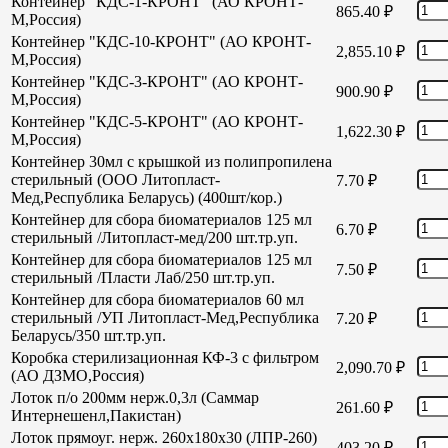
Контейнер "КДС-1-КРОНТ" (АО КРОНТ-
865.40
₽
М,Россия)
Контейнер "КДС-10-КРОНТ" (АО КРОНТ-
2,855.10
₽
М,Россия)
Контейнер "КДС-3-КРОНТ" (АО КРОНТ-
900.90
₽
М,Россия)
Контейнер "КДС-5-КРОНТ" (АО КРОНТ-
1,622.30
₽
М,Россия)
Контейнер 30мл с крышкой из полипропилена
стерильный (ООО Литопласт-
7.70
₽
Мед,Республика Беларусь) (400шт/кор.)
Контейнер для сбора биоматериалов 125 мл
6.70
₽
стерильный /Литопласт-мед/200 шт.тр.уп.
Контейнер для сбора биоматериалов 125 мл
7.50
₽
стерильный /Пласти Лаб/250 шт.тр.уп.
Контейнер для сбора биоматериалов 60 мл
стерильный /УП Литопласт-Мед,Республика
7.20
₽
Беларусь/350 шт.тр.уп.
Коробка стерилизационная КФ-3 с фильтром
2,090.70
₽
(АО ДЗМО,Россия)
Лоток п/о 200мм нерж.0,3л (Саммар
261.60
₽
Интернешенл,Пакистан)
Лоток прямоуг. нерж. 260х180х30 (ЛПР-260)
403.20
₽