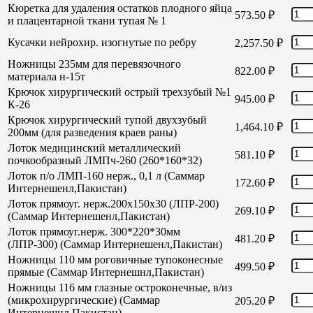
Кюретка для удаления остатков плодного яйца
573.50
₽
и плацентарной ткани тупая № 1
Кусачки нейрохир. изогнутые по ребру
2,257.50
₽
Ножницы 235мм для перевязочного
822.00
₽
материала н-15т
Крючок хирургический острый трехзубый №1
945.00
₽
К-26
Крючок хирургический тупой двухзубый
1,464.10
₽
200мм (для разведения краев раны)
Лоток медицинский металлический
581.10
₽
почкообразный ЛМПч-260 (260*160*32)
Лоток п/о ЛМП-160 нерж., 0,1 л (Саммар
172.60
₽
Интернешенл,Пакистан)
Лоток прямоуг. нерж.200х150х30 (ЛПР-200)
269.10
₽
(Саммар Интернешенл,Пакистан)
Лоток прямоуг.нерж. 300*220*30мм
481.20
₽
(ЛПР-300) (Саммар Интернешенл,Пакистан)
Ножницы 110 мм роговичные тупоконесные
499.50
₽
прямые (Саммар Интернешнл,Пакистан)
Ножницы 116 мм глазные остроконечные, в/из
(микрохирургические) (Саммар
205.20
₽
Интернешнл,Пакистан)