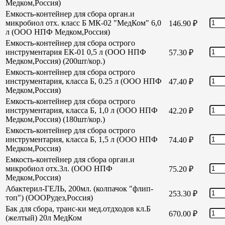
Медком,Россия)
Емкость-контейнер для сбора орган.и
микробиол отх. класс Б МК-02 "МедКом" 6,0
146.90
₽
л (ООО НПФ Медком,Россия)
Емкость-контейнер для сбора острого
инструментария ЕК-01 0,5 л (ООО НПФ
57.30
₽
Медком,Россия) (200шт/кор.)
Емкость-контейнер для сбора острого
инструментария, класса Б, 0.25 л (ООО НПФ
47.40
₽
Медком,Россия)
Емкость-контейнер для сбора острого
инструментария, класса Б, 1,0 л (ООО НПФ
42.20
₽
Медком,Россия) (180шт/кор.)
Емкость-контейнер для сбора острого
инструментария, класса Б, 1,5 л (ООО НПФ
74.40
₽
Медком,Россия)
Емкость-контейнер для сбора орган.и
микробиол отх.3л. (ООО НПФ
75.20
₽
Медком,Россия)
Абактерил-ГЕЛЬ, 200мл. (колпачок "флип-
253.30
₽
топ") (ОООРудез,Россия)
Бак для сбора, транс-ки мед.отдходов кл.Б
670.00
₽
(желтый) 20л МедКом