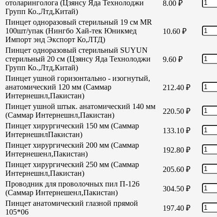
отоларинголога (Цзянсу Яда Технолоджи
8.00
₽
Групп Ко.,Лтд,Китай)
Пинцет одноразовый стерильный 19 см MR
100шт/упак (Нингбо Хай-тек Юникмед
10.60
₽
Импорт энд Экспорт Ко,ЛТД)
Пинцет одноразовый стерильный SUYUN
стерильный 20 см (Цзянсу Яда Технолоджи
9.60
₽
Групп Ко.,Лтд,Китай)
Пинцет ушной горизонтально - изогнутый,
анатомический 120 мм (Саммар
212.40
₽
Интернешнл,Пакистан)
Пинцет ушной штык. анатомический 140 мм
220.50
₽
(Саммар Интернешнл,Пакистан)
Пинцет хирургический 150 мм (Саммар
133.10
₽
ИнтернешнлПакистан)
Пинцет хирургический 200 мм (Саммар
192.80
₽
Интернешенл,Пакистан)
Пинцет хирургический 250 мм (Саммар
205.60
₽
Интернешнл,Пакистан)
Проводник для проволочных пил П-126
304.50
₽
(Саммар Интернешенл,Пакистан)
Пинцет анатомический глазной прямой
197.40
₽
105*06