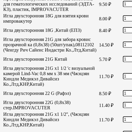
для гематологических исследований (ЭДТА-
9.50
₽
КЗ), пластик, IMPROVACUTER
Игла двухсторонняя 18G для взятия крови
8.00
₽
импровакутер
Игла двухсторонняя 18G ,Китай (ЕПЗ)
8.40
₽
Игла двухсторонняя 21G для забора кровис
прозрачной ка (0,8х38) (50шт/упак),08112102
14.50
₽
(Ченгду Рич Сайенс Индастри Ко.,Лтд,Китай)
Игла двухсторонняя 21G Китай
5.70
₽
Игла двухсторонняя 21G х1 1/2 'с визуальной
камерой Lind-Vac 0,8 мм х 38 мм (Чжэцзян
11.70
₽
Киндли Медикэл Дивайсиз
Ко.,Лтд,КНР,Китай)
Игла двухсторонняя 22 G (Рафэл)
8.50
₽
Игла двухсторонняя 22G (0,8х38)
11.40
₽
стер.IMPROVACUTER
Игла двухсторонняя 21G х1 1/2'', (Чжэцзян
Киндли Медикэл Дивайсиз
11.70
₽
Ко.,Лтд,КНР,Китай)