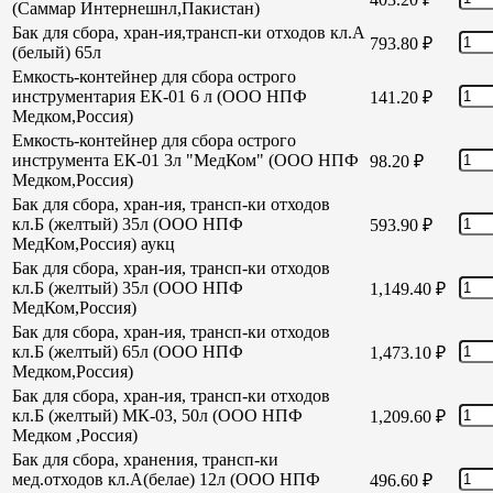
(Саммар Интернешнл,Пакистан)
Бак для сбора, хран-ия,трансп-ки отходов кл.А
793.80
₽
(белый) 65л
Емкость-контейнер для сбора острого
инструментария ЕК-01 6 л (ООО НПФ
141.20
₽
Медком,Россия)
Емкость-контейнер для сбора острого
инструмента ЕК-01 3л "МедКом" (ООО НПФ
98.20
₽
Медком,Россия)
Бак для сбора, хран-ия, трансп-ки отходов
кл.Б (желтый) 35л (ООО НПФ
593.90
₽
МедКом,Россия) аукц
Бак для сбора, хран-ия, трансп-ки отходов
кл.Б (желтый) 35л (ООО НПФ
1,149.40
₽
МедКом,Россия)
Бак для сбора, хран-ия, трансп-ки отходов
кл.Б (желтый) 65л (ООО НПФ
1,473.10
₽
Медком,Россия)
Бак для сбора, хран-ия, трансп-ки отходов
кл.Б (желтый) МК-03, 50л (ООО НПФ
1,209.60
₽
Медком ,Россия)
Бак для сбора, хранения, трансп-ки
мед.отходов кл.А(белае) 12л (ООО НПФ
496.60
₽