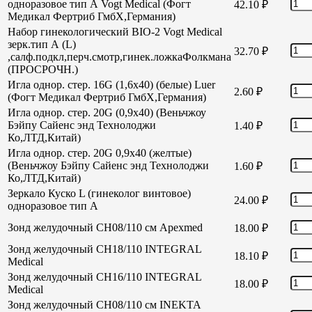
одноразовое тип А Vogt Medical (Фогт
42.10
₽
Медикал Фертриб ГмбХ,Германия)
Набор гинекологический BIO-2 Vogt Medical
зерк.тип А (L)
32.70
₽
,салф.подкл,перч.смотр,гинек.ложкаФолкмана
(ПРОСРОЧН.)
Игла однор. стер. 16G (1,6х40) (белые) Luer
2.60
₽
(Фогт Медикал Фертриб ГмбХ,Германия)
Игла однор. стер. 20G (0,9х40) (Веньчжоу
Бэйпу Сайенс энд Технолоджи
1.40
₽
Ко,ЛТД,Китай)
Игла однор. стер. 20G 0,9х40 (желтые)
(Веньчжоу Бэйпу Сайенс энд Технолоджи
1.60
₽
Ко,ЛТД,Китай)
Зеркало Куско L (гинеколог винтовое)
24.00
₽
одноразовое тип А
Зонд желудочный СН08/110 см Apexmed
18.00
₽
Зонд желудочный СН18/110 INTEGRAL
18.10
₽
Medical
Зонд желудочный СН16/110 INTEGRAL
18.00
₽
Medical
Зонд желудочный СН08/110 см INEKTA