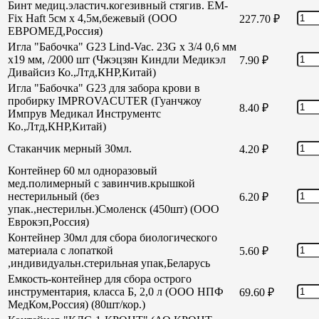
Бинт медиц.эластич.когезивный стягив. EM-
Fix Haft 5см х 4,5м,бежевый (ООО
227.70
₽
ЕВРОМЕД,Россия)
Игла "Бабочка" G23 Lind-Vac. 23G х 3/4 0,6 мм
х19 мм, /2000 шт (Чжэцзян Киндли Медикэл
7.90
₽
Дивайсиз Ко.,Лтд,КНР,Китай)
Игла "Бабочка" G23 для забора крови в
пробирку IMPROVACUTER (Гуанчжоу
8.40
₽
Импрув Медикал Инструментс
Ко.,Лтд,КНР,Китай)
Стаканчик мерный 30мл.
4.20
₽
Контейнер 60 мл одноразовый
мед.полимерный с завинчив.крышкой
нестерильный (без
6.20
₽
упак.,нестерильн.)Смоленск (450шт) (ООО
Еврокэп,Россия)
Контейнер 30мл для сбора биологического
материала с лопаткой
5.60
₽
,индивидуальн.стерильная упак,Беларусь
Емкость-контейнер для сбора острого
инструментария, класса Б, 2,0 л (ООО НПФ
69.60
₽
МедКом,Россия) (80шт/кор.)