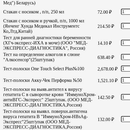
Мед") Беларусь)
Стакан с носиком , п/п, 250 мл
72.00
₽
Стакан с носиком и ручкой, п/п, 1000 мл
(Янченг Хуида Медикал Инструментс
214.50
₽
Ко,Лтд,Китай)
Тест для ранней диагностики беременности
(ХГч-экспресс-ИХА в моче) (ООО "МЕД-
14.10
₽
ЭКСПРЕСС-ДИАГНОСТИКА", Россия)
Тест на определение алкоголя в слюне
638.40
₽
"Алкосенсор"(25шт/упак)
Тест-полоски One Touch Select Plus№100
2,678.00
₽
Тест-полоски Акку-Чек Перформа №50
1,521.10
₽
Тест-полоски на выяв.антител к вирусу
гепатита С в сыворотке крови "ИммуноХром-
142.50
₽
антиВГС-Экспресс" 25шт/упак. (ООО МЕД-
ЭКСПРЕСС-ДИАГНОСТИКА,Россия)
Тест-полоски на выявл. поверхн.антигена
вируса гепатита В "ИммуноХром-HBsAg-
132.00
₽
Экспресс"25шт/упак (ООО МЕД-
ЭКСПРЕСС-ДИАГНОСТИКА,Россия)