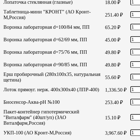
Лопаточка стеклянная (глазные)
18.00
₽
Таблетница-мини "КРОНТ" (АО Кронт-
251.40
₽
М,Россия)
Воронка лабораторная d=100/84 мм, ПП
65.20
₽
Воронка лабораторная d=62/69 мм, ПП
45.00
₽
Воронка лабораторная d=75/76 мм, ПП
49.80
₽
Воронка лабораторная d=90/85 мм, ПП
49.80
₽
Ерш пробирочный (280х100х35, натуральная
55.60
₽
щетина)
Лоток прямоуг. нерж. 400х300х40 (ЛПР-400)
1,336.50
₽
Биосенсор-Аква-рН №100
253.40
₽
Пакет-контейнер гипотермический
"Виталфарм" (40шт/уп) (ЗАО
15.10
₽
Виталфарм,Россия)
УКП-100 (АО Кронт-М,Россия)
3,967.60
₽