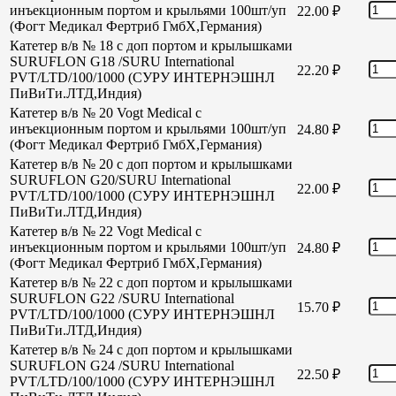
инъекционным портом и крыльями 100шт/уп
22.00
₽
(Фогт Медикал Фертриб ГмбХ,Германия)
Катетер в/в № 18 с доп портом и крылышками
SURUFLON G18 /SURU International
22.20
₽
PVT/LTD/100/1000 (СУРУ ИНТЕРНЭШНЛ
ПиВиТи.ЛТД,Индия)
Катетер в/в № 20 Vogt Medical с
инъекционным портом и крыльями 100шт/уп
24.80
₽
(Фогт Медикал Фертриб ГмбХ,Германия)
Катетер в/в № 20 с доп портом и крылышками
SURUFLON G20/SURU International
22.00
₽
PVT/LTD/100/1000 (СУРУ ИНТЕРНЭШНЛ
ПиВиТи.ЛТД,Индия)
Катетер в/в № 22 Vogt Medical с
инъекционным портом и крыльями 100шт/уп
24.80
₽
(Фогт Медикал Фертриб ГмбХ,Германия)
Катетер в/в № 22 с доп портом и крылышками
SURUFLON G22 /SURU International
15.70
₽
PVT/LTD/100/1000 (СУРУ ИНТЕРНЭШНЛ
ПиВиТи.ЛТД,Индия)
Катетер в/в № 24 с доп портом и крылышками
SURUFLON G24 /SURU International
22.50
₽
PVT/LTD/100/1000 (СУРУ ИНТЕРНЭШНЛ