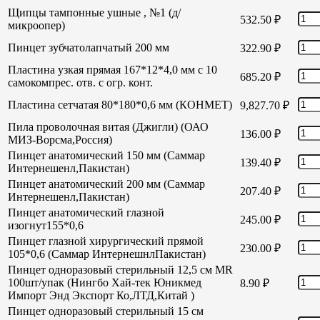
Щипцы тампонные ушные , №1 (д/
532.50
₽
микроопер)
Пинцет зубчатолапчатый 200 мм
322.90
₽
Пластина узкая прямая 167*12*4,0 мм с 10
685.20
₽
самокомпрес. отв. с огр. конт.
Пластина сетчатая 80*180*0,6 мм (КОНМЕТ)
9,827.70
₽
Пила проволочная витая (Джигли) (ОАО
136.00
₽
МИЗ-Ворсма,Россия)
Пинцет анатомический 150 мм (Саммар
139.40
₽
Интернешенл,Пакистан)
Пинцет анатомический 200 мм (Саммар
207.40
₽
Интернешенл,Пакистан)
Пинцет анатомический глазной
245.00
₽
изогнут155*0,6
Пинцет глазной хирургический прямой
230.00
₽
105*0,6 (Саммар ИнтернешнлПакистан)
Пинцет одноразовый стерильный 12,5 см MR
100шт/упак (Нингбо Хай-тек Юникмед
8.90
₽
Импорт Энд Экспорт Ко,ЛТД,Китай )
Пинцет одноразовый стерильный 15 см