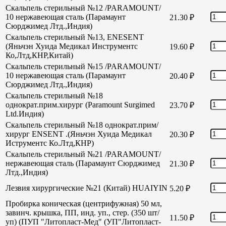
Скальпель стерильный №12 /PARAMOUNT/
10 нержавеющая сталь (Парамаунт
21.30
₽
Сюрджимед Лтд.,Индия)
Скальпель стерильный №13, ENESENT
(Яньчэн Хуида Медикал Инструментс
19.60
₽
Ко,Лтд,КНР,Китай)
Скальпель стерильный №15 /PARAMOUNT/
10 нержавеющая сталь (Парамаунт
20.40
₽
Сюрджимед Лтд.,Индия)
Скальпель стерильный №18
однократ.прим.хирург (Paramount Surgimed
23.70
₽
Ltd.Индия)
Скальпель стерильный №18 однократ.прим/
хирург ENSENT .(Яньчэн Хуида Медикал
20.30
₽
Иструментс Ко.Лтд,КНР)
Скальпель стерильный №21 /PARAMOUNT/
нержавеющая сталь (Парамаунт Сюрджимед
21.30
₽
Лтд.,Индия)
Лезвия хирургические №21 (Китай) HUAIYIN
5.20
₽
Пробирка коническая (центрифужная) 50 мл,
завинч. крышка, ПП, инд. уп., стер. (350 шт/
11.50
₽
уп) (ПУП "Литопласт-Мед" (УП"Литопласт-