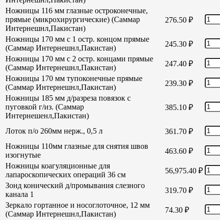
Ножницы 116 мм глазные остроконечные,
прямые (микрохирургические) (Саммар
276.50
₽
Интернешнл,Пакистан)
Ножницы 170 мм с 1 остр. концом прямые
245.30
₽
(Саммар Интернешнл,Пакистан)
Ножницы 170 мм с 2 остр. концами прямые
247.40
₽
(Саммар Интернешнл,Пакистан)
Ножницы 170 мм тупоконечные прямые
239.30
₽
(Саммар Интернешнл,Пакистан)
Ножницы 185 мм д/разреза повязок с
пуговкой г/из. (Саммар
385.10
₽
Интернешенл,Пакистан)
Лоток п/о 260мм нерж., 0,5 л
361.70
₽
Ножницы 110мм глазные для снятия швов
463.60
₽
изогнутые
Ножницы коагуляционные для
56,975.40
₽
лапароскопических операций 36 см
Зонд конический д/промывания слезного
319.70
₽
канала 1
Зеркало гортанное и носоглоточное, 12 мм
74.30
₽
(Саммар Интернешнл,Пакистан)