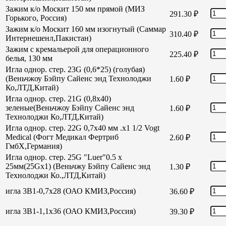
Зажим к/о Москит 150 мм прямой (МИЗ
291.30
₽
Горького, Россия)
Зажим к/о Москит 160 мм изогнутый (Саммар
310.40
₽
Интернешенл,Пакистан)
Зажим с кремальерой для операционного
225.40
₽
белья, 130 мм
Игла однор. стер. 23G (0,6*25) (голубая)
(Веньчжоу Бэйпу Сайенс энд Технолоджи
1.60
₽
Ко,ЛТД,Китай)
Игла однор. стер. 21G (0,8х40)
зеленые(Веньчжоу Бэйпу Сайенс энд
1.60
₽
Технолоджи Ко,ЛТД,Китай)
Игла однор. стер. 22G 0,7х40 мм .х1 1/2 Vogt
Medical (Фогт Медикал Фертриб
2.60
₽
ГмбХ,Германия)
Игла однор. стер. 25G "Luer"0.5 х
25мм(25Gх1) (Веньчжу Бэйпу Сайенс энд
1.30
₽
Технолоджи Ко.,ЛТД,Китай)
игла 3В1-0,7х28 (ОАО КМИЗ,Россия)
36.60
₽
игла 3В1-1,1х36 (ОАО КМИЗ,Россия)
39.30
₽