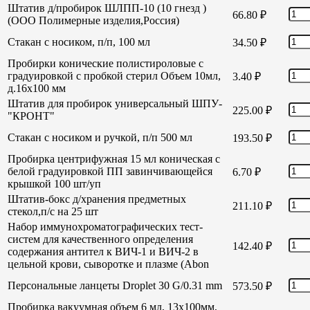
Штатив д/пробирок ШЛПП-10 (10 гнезд )
66.80
₽
(ООО Полимерные изделия,Россия)
Стакан с носиком, п/п, 100 мл
34.50
₽
Пробирки конические полистироловые с
градуировкой с пробкой стерил Объем 10мл,
3.40
₽
д.16х100 мм
Штатив для пробирок универсальный ШПУ-
225.00
₽
"КРОНТ"
Стакан с носиком и ручкой, п/п 500 мл
193.50
₽
Пробирка центрифужная 15 мл коническая с
белой градуировкой ПП завинчивающейся
6.70
₽
крышкой 100 шт/уп
Штатив-бокс д/хранения предметных
211.10
₽
стекол,п/с на 25 шт
Набор иммунохроматографических тест-
систем для качественного определения
142.40
₽
содержания антител к ВИЧ-1 и ВИЧ-2 в
цельной крови, сыворотке и плазме (Abon
Персональные ланцеты Droplet 30 G/0.31 mm
573.50
₽
Пробирка вакуумная объем 6 мл, 13х100мм,