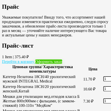
Прайс
Уважаемые покупатели! Ввиду того, что ассортимент нашей
продукции изменяется практически ежедневно, следуя спросу
заказчиков, а обновление прайс-листа производится только 1
раз в месяц — уточняйте наличие интересующего Вас товара
и актуальные цены у наших менеджеров.
Прайс-лист
1 Item
|
375.40
₽
Перейти в корзину
Оформить заказ
Ценовая группа/ Характеристика
Цена
номенклатуры
Катетер Нелатона 18CH/40 урологический
11.70
₽
мужской INTEGRAL Medical
Катетер Нелатона 18CH/20 урологический
10.60
₽
женский,Китай
Мешки для утилизации мед.отходов класса Б
Желтые 800х900мм с фальцами, (с замком-
7.30
₽
стяжкой) 100-110л "МедКом"
Мешки для утилизации мед.отходов класса В