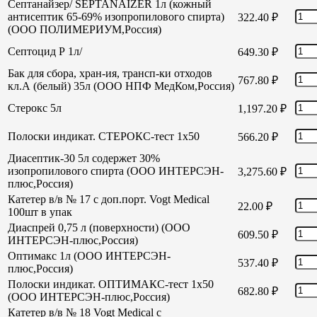
Септанайзер/ SEPTANAIZER 1л (кожный
антисептик 65-69% изопропилового спирта)
322.40
₽
(ООО ПОЛИМЕРИУМ,Россия)
Септоцид Р 1л/
649.30
₽
Бак для сбора, хран-ия, трансп-ки отходов
767.80
₽
кл.А (белый) 35л (ООО НПФ МедКом,Россия)
Стерокс 5л
1,197.20
₽
Полоски индикат. СТЕРОКС-тест 1х50
566.20
₽
Диасептик-30 5л содержет 30%
изопропилового спирта (ООО ИНТЕРСЭН-
3,275.60
₽
плюс,Россия)
Катетер в/в № 17 с доп.порт. Vogt Medical
22.00
₽
100шт в упак
Диаспрей 0,75 л (поверхности) (ООО
609.50
₽
ИНТЕРСЭН-плюс,Россия)
Оптимакс 1л (ООО ИНТЕРСЭН-
537.40
₽
плюс,Россия)
Полоски индикат. ОПТИМАКС-тест 1х50
682.80
₽
(ООО ИНТЕРСЭН-плюс,Россия)
Катетер в/в № 18 Vogt Medical с