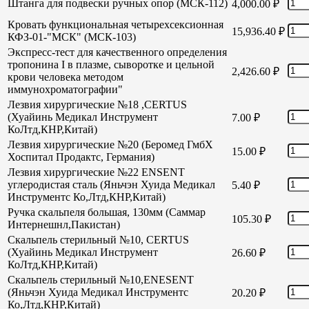
Штанга для подвески ручных опор (МСК-112)
4,000.00
₽
Кровать функциональная четырехсексионная
15,936.40
₽
КФЗ-01-"МСК" (МСК-103)
Экспресс-тест для качественного определения
тропонина I в плазме, сыворотке и цельной
2,426.60
₽
крови человека методом
иммунохроматографии"
Лезвия хирургические №18 ,CERTUS
(Хуайинь Медикал Инструмент
7.00
₽
КоЛтд,КНР,Китай)
Лезвия хирургические №20 (Беромед ГмбХ
15.00
₽
Хоспитал Продактс, Германия)
Лезвия хирургические №22 ENSENT
углеродистая сталь (Яньчэн Хуида Медикал
5.40
₽
Инструментс Ко,Лтд,КНР,Китай)
Ручка скальпеля большая, 130мм (Саммар
105.30
₽
Интернешнл,Пакистан)
Скальпель стерильный №10, CERTUS
(Хуайинь Медикал Инструмент
26.60
₽
КоЛтд,КНР,Китай)
Скальпель стерильный №10,ENESENT
(Яньчэн Хуида Медикал Инструментс
20.20
₽
Ко,Лтд,КНР,Китай)