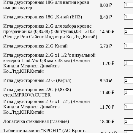
Игла двухсторонняя 18G для взятия крови
8.00
₽
импровакутер
Игла двухсторонняя 18G ,Китай (ЕПЗ)
8.40
₽
Игла двухсторонняя 21G для забора кровис
прозрачной ка (0,8х38) (50шт/упак),08112102
14.50
₽
(Ченгду Рич Сайенс Индастри Ко.,Лтд,Китай)
Игла двухсторонняя 21G Китай
5.70
₽
Игла двухсторонняя 21G х1 1/2 'с визуальной
камерой Lind-Vac 0,8 мм х 38 мм (Чжэцзян
11.70
₽
Киндли Медикэл Дивайсиз
Ко.,Лтд,КНР,Китай)
Игла двухсторонняя 22 G (Рафэл)
8.50
₽
Игла двухсторонняя 22G (0,8х38)
11.40
₽
стер.IMPROVACUTER
Игла двухсторонняя 21G х1 1/2'', (Чжэцзян
Киндли Медикэл Дивайсиз
11.70
₽
Ко.,Лтд,КНР,Китай)
Лопаточка стеклянная (глазные)
18.00
₽
Таблетница-мини "КРОНТ" (АО Кронт-