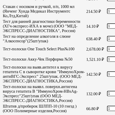
Стакан с носиком и ручкой, п/п, 1000 мл
(Янченг Хуида Медикал Инструментс
214.50
₽
Ко,Лтд,Китай)
Тест для ранней диагностики беременности
(ХГч-экспресс-ИХА в моче) (ООО "МЕД-
14.10
₽
ЭКСПРЕСС-ДИАГНОСТИКА", Россия)
Тест на определение алкоголя в слюне
638.40
₽
"Алкосенсор"(25шт/упак)
Тест-полоски One Touch Select Plus№100
2,678.00
₽
Тест-полоски Акку-Чек Перформа №50
1,521.10
₽
Тест-полоски на выяв.антител к вирусу
гепатита С в сыворотке крови "ИммуноХром-
142.50
₽
антиВГС-Экспресс" 25шт/упак. (ООО МЕД-
ЭКСПРЕСС-ДИАГНОСТИКА,Россия)
Тест-полоски на выявл. поверхн.антигена
вируса гепатита В "ИммуноХром-HBsAg-
132.00
₽
Экспресс"25шт/упак (ООО МЕД-
ЭКСПРЕСС-ДИАГНОСТИКА,Россия)
Штатив д/пробирок ШЛПП-10 (10 гнезд )
66.80
₽
(ООО Полимерные изделия,Россия)