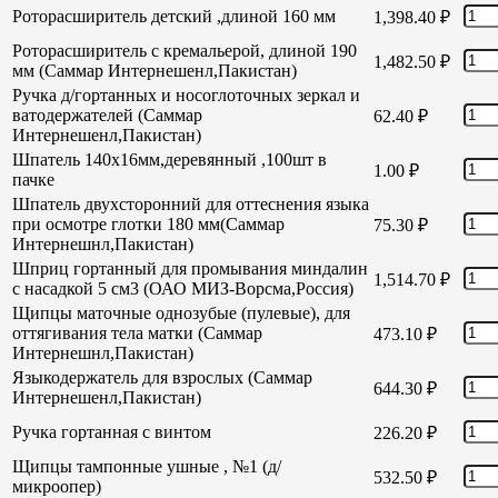
Роторасширитель детский ,длиной 160 мм
1,398.40
₽
Роторасширитель с кремальерой, длиной 190
1,482.50
₽
мм (Саммар Интернешенл,Пакистан)
Ручка д/гортанных и носоглоточных зеркал и
ватодержателей (Саммар
62.40
₽
Интернешенл,Пакистан)
Шпатель 140х16мм,деревянный ,100шт в
1.00
₽
пачке
Шпатель двухсторонний для оттеснения языка
при осмотре глотки 180 мм(Саммар
75.30
₽
Интернешнл,Пакистан)
Шприц гортанный для промывания миндалин
1,514.70
₽
с насадкой 5 см3 (ОАО МИЗ-Ворсма,Россия)
Щипцы маточные однозубые (пулевые), для
оттягивания тела матки (Саммар
473.10
₽
Интернешнл,Пакистан)
Языкодержатель для взрослых (Саммар
644.30
₽
Интернешенл,Пакистан)
Ручка гортанная с винтом
226.20
₽
Щипцы тампонные ушные , №1 (д/
532.50
₽
микроопер)