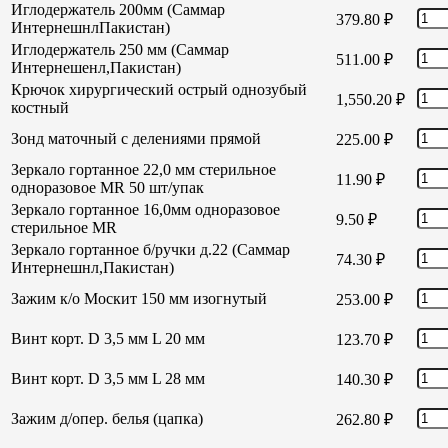
Иглодержатель 200мм (Саммар
379.80
₽
ИнтернешнлПакистан)
Иглодержатель 250 мм (Саммар
511.00
₽
Интернешенл,Пакистан)
Крючок хирургический острый однозубый
1,550.20
₽
костный
Зонд маточный с делениями прямой
225.00
₽
Зеркало гортанное 22,0 мм стерильное
11.90
₽
одноразовое MR 50 шт/упак
Зеркало гортанное 16,0мм одноразовое
9.50
₽
стерильное MR
Зеркало гортанное б/ручки д.22 (Саммар
74.30
₽
Интернешнл,Пакистан)
Зажим к/о Москит 150 мм изогнутый
253.00
₽
Винт корт. D 3,5 мм L 20 мм
123.70
₽
Винт корт. D 3,5 мм L 28 мм
140.30
₽
Зажим д/опер. белья (цапка)
262.80
₽