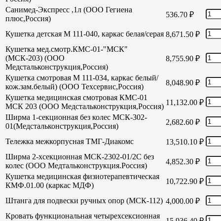
Санимед-Экспресс ,1л (ООО Гегиена
536.70
₽
плюс,Россия)
Кушетка детская М 111-040, каркас белая/серая
8,671.50
₽
Кушетка мед.смотр.КМС-01-"МСК"
(МСК-203) (ООО
8,755.90
₽
Медстальконструкция,Россия)
Кушетка смотровая М 111-034, каркас белый/
8,048.90
₽
кож.зам.белый) (ООО Техсервис,Россия)
Кушетка медицинская смотровая КМС-01
11,132.00
₽
МСК 203 (ООО Медстальконструкция,Россия)
Ширма 1-секционная без колес МСК-302-
2,682.60
₽
01(Медстальконструкция,Россия)
Тележка межкорпусная ТМГ-Диакомс
13,510.10
₽
Ширма 2-хсекционная МСК-2302-01/2С без
4,852.30
₽
колес (ООО Медтальконструкция.Россия)
Кушетка медицинская физиотерапевтическая
10,722.90
₽
КМФ.01.00 (каркас МДФ)
Штанга для подвески ручных опор (МСК-112)
4,000.00
₽
Кровать функциональная четырехсексионная
15,936.40
₽