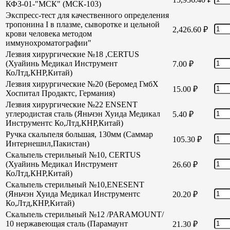
КФЗ-01-"МСК" (МСК-103)
Экспресс-тест для качественного определения
тропонина I в плазме, сыворотке и цельной
2,426.60
₽
крови человека методом
иммунохроматографии"
Лезвия хирургические №18 ,CERTUS
(Хуайинь Медикал Инструмент
7.00
₽
КоЛтд,КНР,Китай)
Лезвия хирургические №20 (Беромед ГмбХ
15.00
₽
Хоспитал Продактс, Германия)
Лезвия хирургические №22 ENSENT
углеродистая сталь (Яньчэн Хуида Медикал
5.40
₽
Инструментс Ко,Лтд,КНР,Китай)
Ручка скальпеля большая, 130мм (Саммар
105.30
₽
Интернешнл,Пакистан)
Скальпель стерильный №10, CERTUS
(Хуайинь Медикал Инструмент
26.60
₽
КоЛтд,КНР,Китай)
Скальпель стерильный №10,ENESENT
(Яньчэн Хуида Медикал Инструментс
20.20
₽
Ко,Лтд,КНР,Китай)
Скальпель стерильный №12 /PARAMOUNT/
10 нержавеющая сталь (Парамаунт
21.30
₽