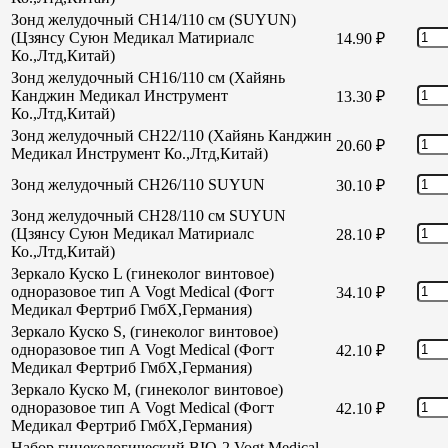
Зонд желудочный CH14/110 см (SUYUN)
(Цзянсу Суюн Медикал Матириалс
14.90
₽
Ко.,Лтд,Китай)
Зонд желудочный CH16/110 см (Хайянь
Канджин Медикал Инструмент
13.30
₽
Ко.,Лтд,Китай)
Зонд желудочный СН22/110 (Хайянь Канджин
20.60
₽
Медикал Инструмент Ко.,Лтд,Китай)
Зонд желудочный СН26/110 SUYUN
30.10
₽
Зонд желудочный СН28/110 см SUYUN
(Цзянсу Суюн Медикал Матириалс
28.10
₽
Ко.,Лтд,Китай)
Зеркало Куско L (гинеколог винтовое)
одноразовое тип А Vogt Medical (Фогт
34.10
₽
Медикал Фертриб ГмбХ,Германия)
Зеркало Куско S, (гинеколог винтовое)
одноразовое тип А Vogt Medical (Фогт
42.10
₽
Медикал Фертриб ГмбХ,Германия)
Зеркало Куско М, (гинеколог винтовое)
одноразовое тип А Vogt Medical (Фогт
42.10
₽
Медикал Фертриб ГмбХ,Германия)
Набор гинекологический BIO-2 Vogt Medical