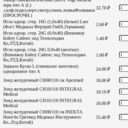
зерк.тип А (L)
32.70
₽
,салф.подкл,перч.смотр,гинек.ложкаФолкмана
(ПРОСРОЧН.)
Игла однор. стер. 16G (1,6х40) (белые) Luer
2.60
₽
(Фогт Медикал Фертриб ГмбХ,Германия)
Игла однор. стер. 20G (0,9х40) (Веньчжоу
Бэйпу Сайенс энд Технолоджи
1.40
₽
Ко,ЛТД,Китай)
Игла однор. стер. 20G 0,9х40 (желтые)
(Веньчжоу Бэйпу Сайенс энд Технолоджи
1.60
₽
Ко,ЛТД,Китай)
Зеркало Куско L (гинеколог винтовое)
24.00
₽
одноразовое тип А
Зонд желудочный СН08/110 см Apexmed
18.00
₽
Зонд желудочный СН18/110 INTEGRAL
18.10
₽
Medical
Зонд желудочный СН16/110 INTEGRAL
18.00
₽
Medical
Зонд желудочный СН08/110 см INEKTA
Нингбо Гритмед Медикал Инструментс
55.40
₽
Ко.,Лтд,Китай)