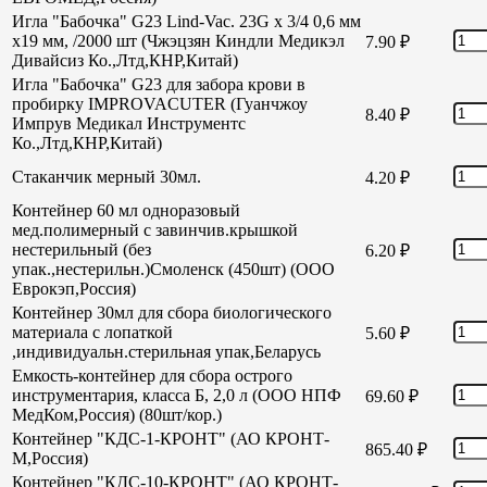
Игла "Бабочка" G23 Lind-Vac. 23G х 3/4 0,6 мм
х19 мм, /2000 шт (Чжэцзян Киндли Медикэл
7.90
₽
Дивайсиз Ко.,Лтд,КНР,Китай)
Игла "Бабочка" G23 для забора крови в
пробирку IMPROVACUTER (Гуанчжоу
8.40
₽
Импрув Медикал Инструментс
Ко.,Лтд,КНР,Китай)
Стаканчик мерный 30мл.
4.20
₽
Контейнер 60 мл одноразовый
мед.полимерный с завинчив.крышкой
нестерильный (без
6.20
₽
упак.,нестерильн.)Смоленск (450шт) (ООО
Еврокэп,Россия)
Контейнер 30мл для сбора биологического
материала с лопаткой
5.60
₽
,индивидуальн.стерильная упак,Беларусь
Емкость-контейнер для сбора острого
инструментария, класса Б, 2,0 л (ООО НПФ
69.60
₽
МедКом,Россия) (80шт/кор.)
Контейнер "КДС-1-КРОНТ" (АО КРОНТ-
865.40
₽
М,Россия)
Контейнер "КДС-10-КРОНТ" (АО КРОНТ-