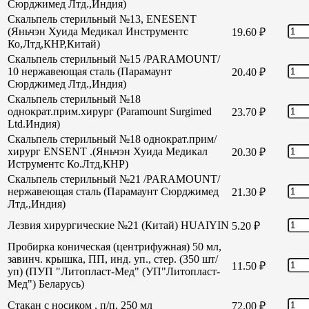
Сюрджимед Лтд.,Индия)
Скальпель стерильный №13, ENESENT
(Яньчэн Хуида Медикал Инструментс
19.60
₽
Ко,Лтд,КНР,Китай)
Скальпель стерильный №15 /PARAMOUNT/
10 нержавеющая сталь (Парамаунт
20.40
₽
Сюрджимед Лтд.,Индия)
Скальпель стерильный №18
однократ.прим.хирург (Paramount Surgimed
23.70
₽
Ltd.Индия)
Скальпель стерильный №18 однократ.прим/
хирург ENSENT .(Яньчэн Хуида Медикал
20.30
₽
Иструментс Ко.Лтд,КНР)
Скальпель стерильный №21 /PARAMOUNT/
нержавеющая сталь (Парамаунт Сюрджимед
21.30
₽
Лтд.,Индия)
Лезвия хирургические №21 (Китай) HUAIYIN
5.20
₽
Пробирка коническая (центрифужная) 50 мл,
завинч. крышка, ПП, инд. уп., стер. (350 шт/
11.50
₽
уп) (ПУП "Литопласт-Мед" (УП"Литопласт-
Мед") Беларусь)
Стакан с носиком , п/п, 250 мл
72.00
₽