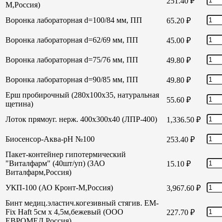
251.40
₽
М,Россия)
Воронка лабораторная d=100/84 мм, ПП
65.20
₽
Воронка лабораторная d=62/69 мм, ПП
45.00
₽
Воронка лабораторная d=75/76 мм, ПП
49.80
₽
Воронка лабораторная d=90/85 мм, ПП
49.80
₽
Ерш пробирочный (280х100х35, натуральная
55.60
₽
щетина)
Лоток прямоуг. нерж. 400х300х40 (ЛПР-400)
1,336.50
₽
Биосенсор-Аква-рН №100
253.40
₽
Пакет-контейнер гипотермический
"Виталфарм" (40шт/уп) (ЗАО
15.10
₽
Виталфарм,Россия)
УКП-100 (АО Кронт-М,Россия)
3,967.60
₽
Бинт медиц.эластич.когезивный стягив. EM-
Fix Haft 5см х 4,5м,бежевый (ООО
227.70
₽
ЕВРОМЕД,Россия)