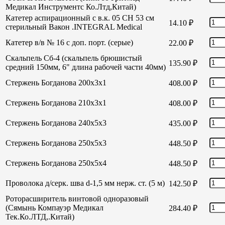
Медикал Инструментс Ко.Лтд,Китай)
Катетер аспирационный с в.к. 05 СН 53 см
14.10
₽
стерильный Вакон .INTEGRAL Medical
Катетер в/в № 16 с доп. порт. (серые)
22.00
₽
Скальпель Сб-4 (скальпель брюшистый
135.90
₽
средний 150мм, 6" длина рабочей части 40мм)
Стержень Богданова 200х3х1
408.00
₽
Стержень Богданова 210х3х1
408.00
₽
Стержень Богданова 240х5х3
435.00
₽
Стержень Богданова 250х5х3
448.50
₽
Стержень Богданова 250х5х4
448.50
₽
Проволока д/серк. шва d-1,5 мм нерж. ст. (5 м)
142.50
₽
Роторасширитель винтовой одноразовый
(Сямынь Компауэр Медикал
284.40
₽
Тек.Ко.ЛТД,.Китай)