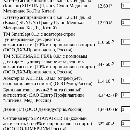
Катетер аспирационный с в.к. 10 СН .дл. 50
(Капкон) SUYUN (Цзянсу Суюн Медикал
12.60
₽
Матириалс Ко,Лтд,Китай)
Катетер аспирационный с в.к. 12 СН .дл. 50
(Вакон) SUYUN (Цзянсу Суюн Медикал
12.90
₽
Матириалс Ко.,Лтд,Китай)
TM SmartSept 0,1л с дозаторм-спрей
-универсальное дез.средство
110.60
₽
кож.антисептик(70% изопропилового спирта)
(ООО ДХЗ-Производство, Россия)
TM УЛЬТИМАКС ГЕЛЬ 0,9л с помповым
дозатором - универсальное дез.средство,
347.60
₽
кож.антисептик(70% изопропилового спирта)
(ООО ДХЗ-Производство, Россия)
Абактерил-АКТИВ, 50 мл. (спрей)(64%
114.10
₽
изопропилового спирта) (ОООРудез,Россия)
Бриллиантовые руки-2 5 литр (кожный
антисептик) (ЗАО Центр Профилактики
3,349.50
₽
"Гигиена -Мед",Россия)
Дезин (1л) (ООО Дезиндустрия,Россия)
1,699.90
₽
Септанайзер/ SEPTANAIZER 1л (кожный
антисептик 65-69% изопропилового спирта)
322.40
₽
(ООО ПОЛИМЕРИУМ,Россия)