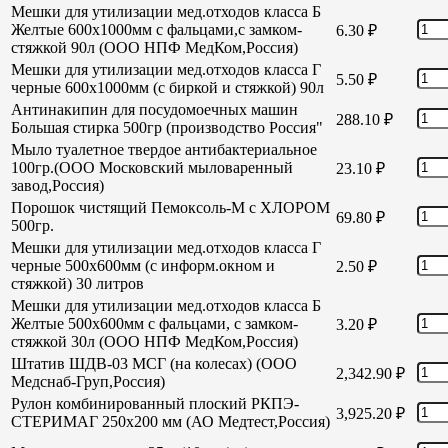
Мешки для утилизации мед.отходов класса Б
Желтые 600х1000мм с фальцами,с замком-
6.30
₽
стяжкой 90л (ООО НПФ МедКом,Россия)
Мешки для утилизации мед.отходов класса Г
5.50
₽
черные 600х1000мм (с биркой и стяжкой) 90л
Антинакипин для посудомоечных машин
288.10
₽
Большая стирка 500гр (производство Россия"
Мыло туалетное твердое антибактериальное
100гр.(ООО Московский мыловаренный
23.10
₽
завод,Россия)
Порошок чистящий Пемоксоль-М с ХЛОРОМ
69.80
₽
500гр.
Мешки для утилизации мед.отходов класса Г
черные 500х600мм (с информ.окном и
2.50
₽
стяжкой) 30 литров
Мешки для утилизации мед.отходов класса Б
Желтые 500х600мм с фальцами, с замком-
3.20
₽
стяжкой 30л (ООО НПФ МедКом,Россия)
Штатив ШДВ-03 МСГ (на колесах) (ООО
2,342.90
₽
Медснаб-Груп,Россия)
Рулон комбинированный плоский РКПЭ-
3,925.20
₽
СТЕРИМАГ 250х200 мм (АО Медтест,Россия)