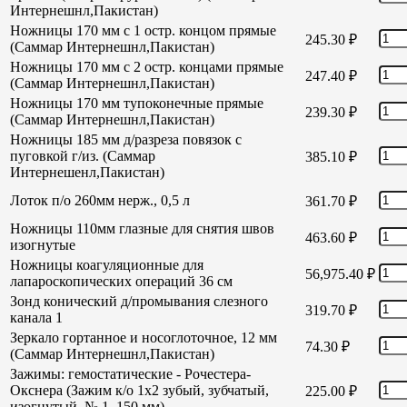
Интернешнл,Пакистан)
Ножницы 170 мм с 1 остр. концом прямые
245.30
₽
(Саммар Интернешнл,Пакистан)
Ножницы 170 мм с 2 остр. концами прямые
247.40
₽
(Саммар Интернешнл,Пакистан)
Ножницы 170 мм тупоконечные прямые
239.30
₽
(Саммар Интернешнл,Пакистан)
Ножницы 185 мм д/разреза повязок с
пуговкой г/из. (Саммар
385.10
₽
Интернешенл,Пакистан)
Лоток п/о 260мм нерж., 0,5 л
361.70
₽
Ножницы 110мм глазные для снятия швов
463.60
₽
изогнутые
Ножницы коагуляционные для
56,975.40
₽
лапароскопических операций 36 см
Зонд конический д/промывания слезного
319.70
₽
канала 1
Зеркало гортанное и носоглоточное, 12 мм
74.30
₽
(Саммар Интернешнл,Пакистан)
Зажимы: гемостатические - Рочестера-
Окснера (Зажим к/о 1х2 зубый, зубчатый,
225.00
₽
изогнутый, № 1, 150 мм)