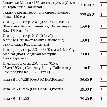
Зажим к/о Москит 160 мм изогнутый (Саммар
310.40
₽
Интернешенл,Пакистан)
Зажим с кремальерой для операционного
225.40
₽
белья, 130 мм
Игла однор. стер. 23G (0,6*25) (голубая)
(Веньчжоу Бэйпу Сайенс энд Технолоджи
1.60
₽
Ко,ЛТД,Китай)
Игла однор. стер. 21G (0,8х40)
зеленые(Веньчжоу Бэйпу Сайенс энд
1.60
₽
Технолоджи Ко,ЛТД,Китай)
Игла однор. стер. 22G 0,7х40 мм .х1 1/2 Vogt
Medical (Фогт Медикал Фертриб
2.60
₽
ГмбХ,Германия)
Игла однор. стер. 25G "Luer"0.5 х
25мм(25Gх1) (Веньчжу Бэйпу Сайенс энд
1.30
₽
Технолоджи Ко.,ЛТД,Китай)
игла 3В1-0,7х28 (ОАО КМИЗ,Россия)
36.60
₽
игла 3В1-1,1х36 (ОАО КМИЗ,Россия)
39.30
₽
игла 3В1-1,1х50
39.40
₽