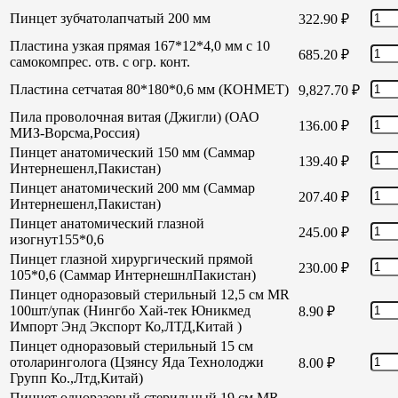
Пинцет зубчатолапчатый 200 мм
322.90
₽
Пластина узкая прямая 167*12*4,0 мм с 10
685.20
₽
самокомпрес. отв. с огр. конт.
Пластина сетчатая 80*180*0,6 мм (КОНМЕТ)
9,827.70
₽
Пила проволочная витая (Джигли) (ОАО
136.00
₽
МИЗ-Ворсма,Россия)
Пинцет анатомический 150 мм (Саммар
139.40
₽
Интернешенл,Пакистан)
Пинцет анатомический 200 мм (Саммар
207.40
₽
Интернешенл,Пакистан)
Пинцет анатомический глазной
245.00
₽
изогнут155*0,6
Пинцет глазной хирургический прямой
230.00
₽
105*0,6 (Саммар ИнтернешнлПакистан)
Пинцет одноразовый стерильный 12,5 см MR
100шт/упак (Нингбо Хай-тек Юникмед
8.90
₽
Импорт Энд Экспорт Ко,ЛТД,Китай )
Пинцет одноразовый стерильный 15 см
отоларинголога (Цзянсу Яда Технолоджи
8.00
₽
Групп Ко.,Лтд,Китай)
Пинцет одноразовый стерильный 19 см MR