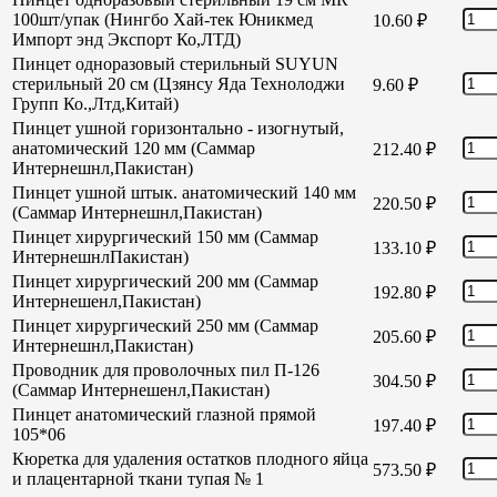
100шт/упак (Нингбо Хай-тек Юникмед
10.60
₽
Импорт энд Экспорт Ко,ЛТД)
Пинцет одноразовый стерильный SUYUN
стерильный 20 см (Цзянсу Яда Технолоджи
9.60
₽
Групп Ко.,Лтд,Китай)
Пинцет ушной горизонтально - изогнутый,
анатомический 120 мм (Саммар
212.40
₽
Интернешнл,Пакистан)
Пинцет ушной штык. анатомический 140 мм
220.50
₽
(Саммар Интернешнл,Пакистан)
Пинцет хирургический 150 мм (Саммар
133.10
₽
ИнтернешнлПакистан)
Пинцет хирургический 200 мм (Саммар
192.80
₽
Интернешенл,Пакистан)
Пинцет хирургический 250 мм (Саммар
205.60
₽
Интернешнл,Пакистан)
Проводник для проволочных пил П-126
304.50
₽
(Саммар Интернешенл,Пакистан)
Пинцет анатомический глазной прямой
197.40
₽
105*06
Кюретка для удаления остатков плодного яйца
573.50
₽
и плацентарной ткани тупая № 1