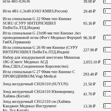
игла 4В1-0,9х36
39.00
₽
Игла 4В1-1,3х40 (ОАО КМИЗ,Россия)
29.40
₽
Игла спинальная G 22 90мм тип Квинке
SURU (СУРУ ИНТЕРНЭШНЛ
95.30
₽
ПиВиТи.ЛТД,Индия)
Игла спинальная G 23х90 мм тип Квинке ,без
проводниковой иглы (Фогт Медикал Фертриб
96.30
₽
ГмбХ,Германия)
Игла спинальная G 26 90 мм Квинке (СУРУ
227.90
₽
ИНТЕРНЭШНЛ ПиВиТи.ЛТД,Индия)
Набор для эпидуральной анестезии Минипак
18G (Смитс Медикал АСД
2,055.10
₽
Инк,США,Соединенное Королевство)
Игла спинальная G 27 90мм тип Квинке С
293.40
₽
ПРОВОДНИКОМ,Vogt Medical
Зонд желудочный СН20/110 (SUYUN)
21.50
₽
Зонд желудочный СН24/110 Юникорнмед
41.70
₽
Хайянь (Китай)
Зонд желудочный CH12/110 см (Хайянь
Канджин Медикал Инструмент
13.30
₽
Ко.,Лтд,Китай)