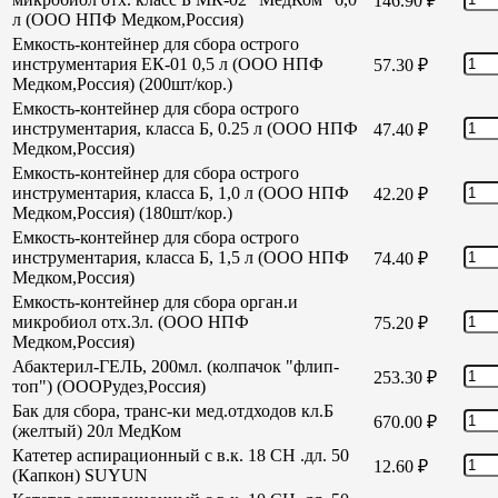
146.90
₽
л (ООО НПФ Медком,Россия)
Емкость-контейнер для сбора острого
инструментария ЕК-01 0,5 л (ООО НПФ
57.30
₽
Медком,Россия) (200шт/кор.)
Емкость-контейнер для сбора острого
инструментария, класса Б, 0.25 л (ООО НПФ
47.40
₽
Медком,Россия)
Емкость-контейнер для сбора острого
инструментария, класса Б, 1,0 л (ООО НПФ
42.20
₽
Медком,Россия) (180шт/кор.)
Емкость-контейнер для сбора острого
инструментария, класса Б, 1,5 л (ООО НПФ
74.40
₽
Медком,Россия)
Емкость-контейнер для сбора орган.и
микробиол отх.3л. (ООО НПФ
75.20
₽
Медком,Россия)
Абактерил-ГЕЛЬ, 200мл. (колпачок "флип-
253.30
₽
топ") (ОООРудез,Россия)
Бак для сбора, транс-ки мед.отдходов кл.Б
670.00
₽
(желтый) 20л МедКом
Катетер аспирационный с в.к. 18 СН .дл. 50
12.60
₽
(Капкон) SUYUN