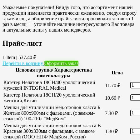
Уважаемые покупатели! Ввиду того, что ассортимент нашей
продукции изменяется практически ежедневно, следуя спросу
заказчиков, а обновление прайс-листа производится только 1
раз в месяц — уточняйте наличие интересующего Вас товара
и актуальные цены у наших менеджеров.
Прайс-лист
1 Item
|
537.40
₽
Перейти в корзину
Оформить заказ
Ценовая группа/ Характеристика
Цена
номенклатуры
Катетер Нелатона 18CH/40 урологический
11.70
₽
мужской INTEGRAL Medical
Катетер Нелатона 18CH/20 урологический
10.60
₽
женский,Китай
Мешки для утилизации мед.отходов класса Б
Желтые 800х900мм с фальцами, (с замком-
7.30
₽
стяжкой) 100-110л "МедКом"
Мешки для утилизации мед.отходов класса В
Красные 300х330мм с фальцами, с замком-
1.30
₽
стяжкой (ООО НПФ МедКом ,Россия)