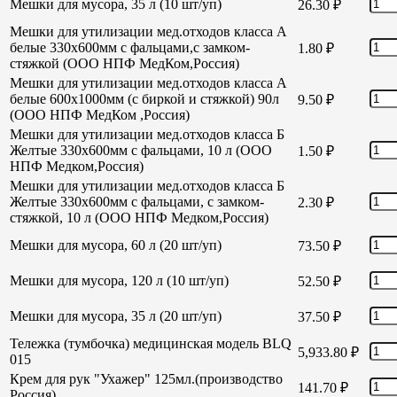
Мешки для мусора, 35 л (10 шт/уп)
26.30
₽
Мешки для утилизации мед.отходов класса А
белые 330х600мм с фальцами,с замком-
1.80
₽
стяжкой (ООО НПФ МедКом,Россия)
Мешки для утилизации мед.отходов класса А
белые 600х1000мм (с биркой и стяжкой) 90л
9.50
₽
(ООО НПФ МедКом ,Россия)
Мешки для утилизации мед.отходов класса Б
Желтые 330х600мм с фальцами, 10 л (ООО
1.50
₽
НПФ Медком,Россия)
Мешки для утилизации мед.отходов класса Б
Желтые 330х600мм с фальцами, с замком-
2.30
₽
стяжкой, 10 л (ООО НПФ Медком,Россия)
Мешки для мусора, 60 л (20 шт/уп)
73.50
₽
Мешки для мусора, 120 л (10 шт/уп)
52.50
₽
Мешки для мусора, 35 л (20 шт/уп)
37.50
₽
Тележка (тумбочка) медицинская модель BLQ
5,933.80
₽
015
Крем для рук "Ухажер" 125мл.(производство
141.70
₽
Россия)