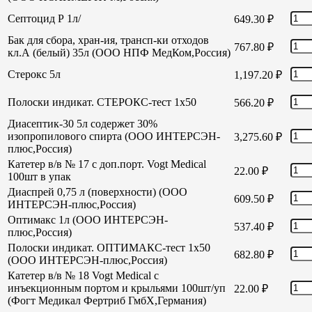
Септоцид Р 1л/
649.30
₽
Бак для сбора, хран-ия, трансп-ки отходов
767.80
₽
кл.А (белый) 35л (ООО НПФ МедКом,Россия)
Стерокс 5л
1,197.20
₽
Полоски индикат. СТЕРОКС-тест 1х50
566.20
₽
Диасептик-30 5л содержет 30%
изопропилового спирта (ООО ИНТЕРСЭН-
3,275.60
₽
плюс,Россия)
Катетер в/в № 17 с доп.порт. Vogt Medical
22.00
₽
100шт в упак
Диаспрей 0,75 л (поверхности) (ООО
609.50
₽
ИНТЕРСЭН-плюс,Россия)
Оптимакс 1л (ООО ИНТЕРСЭН-
537.40
₽
плюс,Россия)
Полоски индикат. ОПТИМАКС-тест 1х50
682.80
₽
(ООО ИНТЕРСЭН-плюс,Россия)
Катетер в/в № 18 Vogt Medical с
инъекционным портом и крыльями 100шт/уп
22.00
₽
(Фогт Медикал Фертриб ГмбХ,Германия)