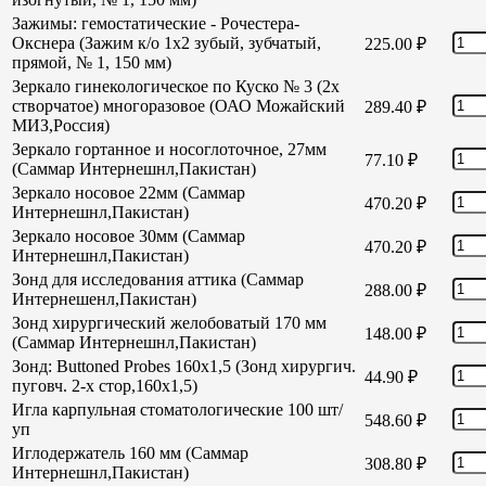
Зажимы: гемостатические - Рочестера-
Окснера (Зажим к/о 1х2 зубый, зубчатый,
225.00
₽
прямой, № 1, 150 мм)
Зеркало гинекологическое по Куско № 3 (2х
створчатое) многоразовое (ОАО Можайский
289.40
₽
МИЗ,Россия)
Зеркало гортанное и носоглоточное, 27мм
77.10
₽
(Саммар Интернешнл,Пакистан)
Зеркало носовое 22мм (Саммар
470.20
₽
Интернешнл,Пакистан)
Зеркало носовое 30мм (Саммар
470.20
₽
Интернешнл,Пакистан)
Зонд для исследования аттика (Саммар
288.00
₽
Интернешенл,Пакистан)
Зонд хирургический желобоватый 170 мм
148.00
₽
(Саммар Интернешнл,Пакистан)
Зонд: Buttoned Probes 160х1,5 (Зонд хирургич.
44.90
₽
пуговч. 2-х стор,160х1,5)
Игла карпульная стоматологические 100 шт/
548.60
₽
уп
Иглодержатель 160 мм (Саммар
308.80
₽
Интернешнл,Пакистан)