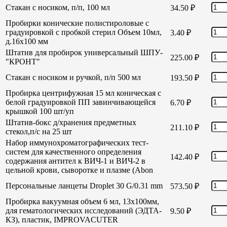
Стакан с носиком, п/п, 100 мл
34.50
₽
Пробирки конические полистироловые с
градуировкой с пробкой стерил Объем 10мл,
3.40
₽
д.16х100 мм
Штатив для пробирок универсальный ШПУ-
225.00
₽
"КРОНТ"
Стакан с носиком и ручкой, п/п 500 мл
193.50
₽
Пробирка центрифужная 15 мл коническая с
белой градуировкой ПП завинчивающейся
6.70
₽
крышкой 100 шт/уп
Штатив-бокс д/хранения предметных
211.10
₽
стекол,п/с на 25 шт
Набор иммунохроматографических тест-
систем для качественного определения
142.40
₽
содержания антител к ВИЧ-1 и ВИЧ-2 в
цельной крови, сыворотке и плазме (Abon
Персональные ланцеты Droplet 30 G/0.31 mm
573.50
₽
Пробирка вакуумная объем 6 мл, 13х100мм,
для гематологических исследований (ЭДТА-
9.50
₽
КЗ), пластик, IMPROVACUTER