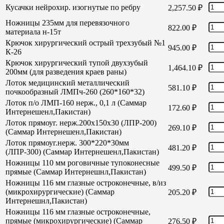
Кусачки нейрохир. изогнутые по ребру
2,257.50
₽
Ножницы 235мм для перевязочного
822.00
₽
материала н-15т
Крючок хирургический острый трехзубый №1
945.00
₽
К-26
Крючок хирургический тупой двухзубый
1,464.10
₽
200мм (для разведения краев раны)
Лоток медицинский металлический
581.10
₽
почкообразный ЛМПч-260 (260*160*32)
Лоток п/о ЛМП-160 нерж., 0,1 л (Саммар
172.60
₽
Интернешенл,Пакистан)
Лоток прямоуг. нерж.200х150х30 (ЛПР-200)
269.10
₽
(Саммар Интернешенл,Пакистан)
Лоток прямоуг.нерж. 300*220*30мм
481.20
₽
(ЛПР-300) (Саммар Интернешенл,Пакистан)
Ножницы 110 мм роговичные тупоконесные
499.50
₽
прямые (Саммар Интернешнл,Пакистан)
Ножницы 116 мм глазные остроконечные, в/из
(микрохирургические) (Саммар
205.20
₽
Интернешнл,Пакистан)
Ножницы 116 мм глазные остроконечные,
прямые (микрохирургические) (Саммар
276.50
₽