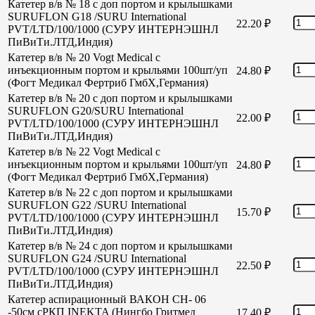
Катетер в/в № 18 с доп портом и крылышками
SURUFLON G18 /SURU International
22.20
₽
PVT/LTD/100/1000 (СУРУ ИНТЕРНЭШНЛ
ПиВиТи.ЛТД,Индия)
Катетер в/в № 20 Vogt Medical с
инъекционным портом и крыльями 100шт/уп
24.80
₽
(Фогт Медикал Фертриб ГмбХ,Германия)
Катетер в/в № 20 с доп портом и крылышками
SURUFLON G20/SURU International
22.00
₽
PVT/LTD/100/1000 (СУРУ ИНТЕРНЭШНЛ
ПиВиТи.ЛТД,Индия)
Катетер в/в № 22 Vogt Medical с
инъекционным портом и крыльями 100шт/уп
24.80
₽
(Фогт Медикал Фертриб ГмбХ,Германия)
Катетер в/в № 22 с доп портом и крылышками
SURUFLON G22 /SURU International
15.70
₽
PVT/LTD/100/1000 (СУРУ ИНТЕРНЭШНЛ
ПиВиТи.ЛТД,Индия)
Катетер в/в № 24 с доп портом и крылышками
SURUFLON G24 /SURU International
22.50
₽
PVT/LTD/100/1000 (СУРУ ИНТЕРНЭШНЛ
ПиВиТи.ЛТД,Индия)
Катетер аспирационный ВАКОН СН- 06
-50см сРКП INEKTA (Нингбо Гритмед
17.40
₽