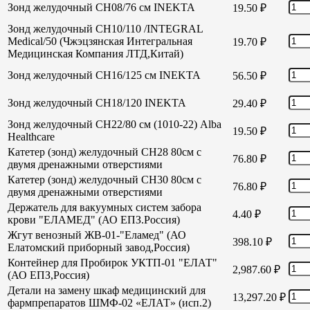
Зонд желудочный СН08/76 см INEKTA
19.50
₽
Зонд желудочный СН10/110 /INTEGRAL
Medical/50 (Чжэцзянская Интегральная
19.70
₽
Медицинская Компания ЛТД,Китай)
Зонд желудочный СН16/125 см INEKTA
56.50
₽
Зонд желудочный СН18/120 INEKTA
29.40
₽
Зонд желудочный СН22/80 см (1010-22) Alba
19.50
₽
Healthcare
Катетер (зонд) желудочный СН28 80см с
76.80
₽
двумя дренажными отверстиями
Катетер (зонд) желудочный СН30 80см с
76.80
₽
двумя дренажными отверстиями
Держатель для вакуумных систем забора
4.40
₽
крови "ЕЛАМЕД" (АО ЕПЗ.Россия)
Жгут венозный ЖВ-01-"Еламед" (АО
398.10
₽
Елатомский приборный завод,Россия)
Контейнер для Пробирок УКТП-01 "ЕЛАТ"
2,987.60
₽
(АО ЕПЗ,Россия)
Детали на замену шкаф медицинский для
13,297.20
₽
фармпрепаратов ШМФ-02 «ЕЛАТ» (исп.2)