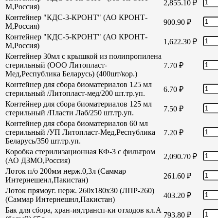
2,855.10
₽
М,Россия)
Контейнер "КДС-3-КРОНТ" (АО КРОНТ-
900.90
₽
М,Россия)
Контейнер "КДС-5-КРОНТ" (АО КРОНТ-
1,622.30
₽
М,Россия)
Контейнер 30мл с крышкой из полипропилена
стерильный (ООО Литопласт-
7.70
₽
Мед,Республика Беларусь) (400шт/кор.)
Контейнер для сбора биоматериалов 125 мл
6.70
₽
стерильный /Литопласт-мед/200 шт.тр.уп.
Контейнер для сбора биоматериалов 125 мл
7.50
₽
стерильный /Пласти Лаб/250 шт.тр.уп.
Контейнер для сбора биоматериалов 60 мл
стерильный /УП Литопласт-Мед,Республика
7.20
₽
Беларусь/350 шт.тр.уп.
Коробка стерилизационная КФ-3 с фильтром
2,090.70
₽
(АО ДЗМО,Россия)
Лоток п/о 200мм нерж.0,3л (Саммар
261.60
₽
Интернешенл,Пакистан)
Лоток прямоуг. нерж. 260х180х30 (ЛПР-260)
403.20
₽
(Саммар Интернешнл,Пакистан)
Бак для сбора, хран-ия,трансп-ки отходов кл.А
793.80
₽