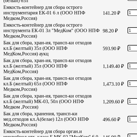
(белый) 65л
Емкость-контейнер для сбора острого
инструментария ЕК-01 6 л (ООО НПФ
141.20
₽
Медком,Россия)
Емкость-контейнер для сбора острого
инструмента ЕК-01 3л "МедКом" (ООО НПФ
98.20
₽
Медком,Россия)
Бак для сбора, хран-ия, трансп-ки отходов
кл.Б (желтый) 35л (ООО НПФ
593.90
₽
МедКом,Россия) аукц
Бак для сбора, хран-ия, трансп-ки отходов
кл.Б (желтый) 35л (ООО НПФ
1,149.40
₽
МедКом,Россия)
Бак для сбора, хран-ия, трансп-ки отходов
кл.Б (желтый) 65л (ООО НПФ
1,473.10
₽
Медком,Россия)
Бак для сбора, хран-ия, трансп-ки отходов
кл.Б (желтый) МК-03, 50л (ООО НПФ
1,209.60
₽
Медком ,Россия)
Бак для сбора, хранения, трансп-ки
мед.отходов кл.А(белае) 12л (ООО НПФ
496.60
₽
Медком,Россия)
Емкость-контейнер для сбора орган.и
микробиол отх. класс Б МК-02 "МедКом" 6,0