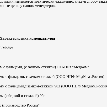
дукции изменяется практически ежедневно, следуя спросу заказч
альные цены у наших менеджеров.
 Характеристика номенклатуры
 Medical
 с фальцами, (с замком- стяжкой) 100-110л "МедКом"
0мм с фальцами, с замком-стяжкой (ООО НПФ МедКом ,Россия)
0мм с фальцами,с замком-стяжкой 90л (ООО НПФ МедКом,Россия
м (с биркой и стяжкой) 90л
 (производство Россия"