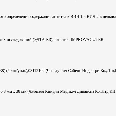
ого определения содержания антител к ВИЧ-1 и ВИЧ-2 в цельно
ческих исследований (ЭДТА-КЗ), пластик, IMPROVACUTER
х38) (50шт/упак),08112102 (Ченгду Рич Сайенс Индастри Ко.,Лтд
ac 0,8 мм х 38 мм (Чжэцзян Киндли Медикэл Дивайсиз Ко.,Лтд,КН