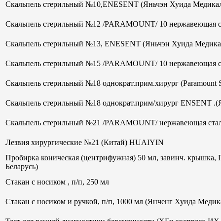
Скальпель стерильный №10,ENESENT (Яньчэн Хуида Медикал
Скальпель стерильный №12 /PARAMOUNT/ 10 нержавеющая ст
Скальпель стерильный №13, ENESENT (Яньчэн Хуида Медика
Скальпель стерильный №15 /PARAMOUNT/ 10 нержавеющая ст
Скальпель стерильный №18 однократ.прим.хирург (Paramount 
Скальпель стерильный №18 однократ.прим/хирург ENSENT .(
Скальпель стерильный №21 /PARAMOUNT/ нержавеющая стал
Лезвия хирургические №21 (Китай) HUAIYIN
Пробирка коническая (центрифужная) 50 мл, завинч. крышка, 
Беларусь)
Стакан с носиком , п/п, 250 мл
Стакан с носиком и ручкой, п/п, 1000 мл (Янченг Хуида Меди