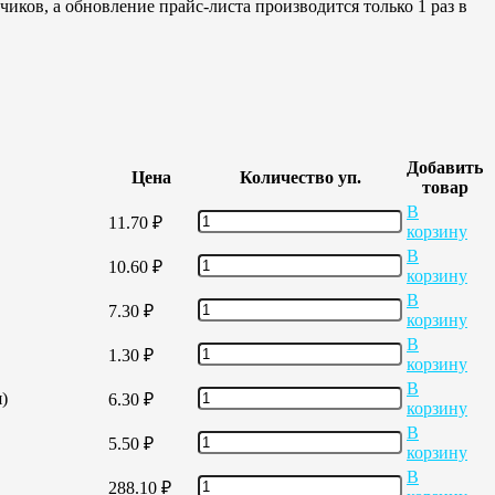
иков, а обновление прайс-листа производится только 1 раз в
Добавить
Цена
Количество уп.
товар
В
11.70
₽
корзину
В
10.60
₽
корзину
В
7.30
₽
корзину
В
1.30
₽
корзину
В
)
6.30
₽
корзину
В
5.50
₽
корзину
В
288.10
₽