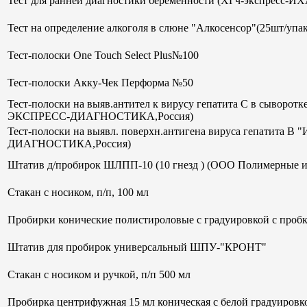
Тест для ранней диагностики беременности (ХГч-экспрес
Тест на определение алкоголя в слюне "Алкосенсор"(25шт/упак
Тест-полоски One Touch Select Plus№100
Тест-полоски Акку-Чек Перформа №50
Тест-полоски на выяв.антител к вирусу гепатита С в сывор
ЭКСПРЕСС-ДИАГНОСТИКА,Россия)
Тест-полоски на выявл. поверхн.антигена вируса гепатит
ДИАГНОСТИКА,Россия)
Штатив д/пробирок ШЛПП-10 (10 гнезд ) (ООО Полимерные и
Стакан с носиком, п/п, 100 мл
Пробирки конические полистироловые с градуировкой с пробк
Штатив для пробирок универсальный ШПУ-"КРОНТ"
Стакан с носиком и ручкой, п/п 500 мл
Пробирка центрифужная 15 мл коническая с белой градуиров