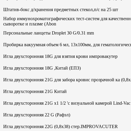
Штатив-бокс д/хранения предметных стекол,п/с на 25 шт
Набор иммунохроматографических тест-систем для качественн
сыворотке и плазме (Abon
Персональные ланцеты Droplet 30 G/0.31 mm
Пробирка вакуумная объем 6 мл, 13х100мм, для гематологи
Игла двухсторонняя 18G для взятия крови импровакутер
Игла двухсторонняя 18G ,Китай (ЕПЗ)
Игла двухсторонняя 21G для забора кровис прозрачной ка (0,8
Игла двухсторонняя 21G Китай
Игла двухсторонняя 21G х1 1/2 'с визуальной камерой Lind-V
Игла двухсторонняя 22 G (Рафэл)
Игла двухсторонняя 22G (0,8х38) стер.IMPROVACUTER