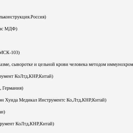
ьконструкция.Россия)
кас МДФ)
(МСК-103)
плазме, сыворотке и цельной крови человека методом иммунохро
румент КоЛтд,КНР,Китай)
, Германия)
эн Хуида Медикал Инструментс Ко,Лтд,КНР,Китай)
ан)
румент КоЛтд,КНР,Китай)