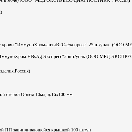
с-ИХА в моче) (ООО "МЕД-ЭКСПРЕСС-ДИАГНОСТИКА", Россия)
)
отке крови "ИммуноХром-антиВГС-Экспресс" 25шт/упак. (ООО М
а В "ИммуноХром-HBsAg-Экспресс"25шт/упак (ООО МЕД-ЭКСПРЕ
зделия,Россия)
ой стерил Объем 10мл, д.16х100 мм
кой ПП завинчивающейся крышкой 100 шт/уп