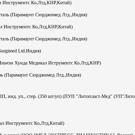
 Инструментс Ко,Лтд,КНР,Китай)
аль (Парамаунт Сюрджимед Лтд.,Индия)
л Инструментс Ко,Лтд,КНР,Китай)
аль (Парамаунт Сюрджимед Лтд.,Индия)
Surgimed Ltd.Индия)
Яньчэн Хуида Медикал Иструментс Ко.Лтд,КНР)
ь (Парамаунт Сюрджимед Лтд.,Индия)
ПП, инд. уп., стер. (350 шт/уп) (ПУП "Литопласт-Мед" (УП"Лит
кал Инструментс Ко,Лтд,Китай)