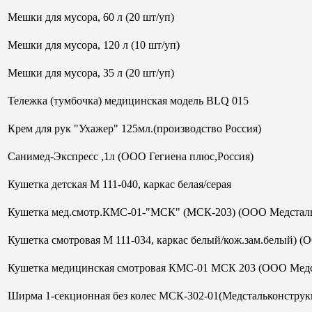
Мешки для мусора, 60 л (20 шт/уп)
Мешки для мусора, 120 л (10 шт/уп)
Мешки для мусора, 35 л (20 шт/уп)
Тележка (тумбочка) медицинская модель BLQ 015
Крем для рук "Ухажер" 125мл.(производство Россия)
Санимед-Экспресс ,1л (ООО Гегиена плюс,Россия)
Кушетка детская М 111-040, каркас белая/серая
Кушетка мед.смотр.КМС-01-"МСК" (МСК-203) (ООО Медсталь
Кушетка смотровая М 111-034, каркас белый/кож.зам.белый) (
Кушетка медицинская смотровая КМС-01 МСК 203 (ООО Медс
Ширма 1-секционная без колес МСК-302-01(Медстальконструк