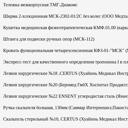
Тележка межкорпусная ТМГ-Диакомс
Ширма 2-хсекционная МСК-2302-01/2С без колес (ООО Медтал
Кушетка медицинская физиотерапевтическая КМФ.01.00 (кар
Штанга для подвески ручных опор (МСК-112)
Кровать функциональная четырехсексионная КФЗ-01-"МСК" 
Экспресс-тест для качественного определения тропонина I в 
Лезвия хирургические №18 ,CERTUS (Хуайинь Медикал Инст
Лезвия хирургические №20 (Беромед ГмбХ Хоспитал Продактс
Лезвия хирургические №22 ENSENT углеродистая сталь (Яньч
Ручка скальпеля большая, 130мм (Саммар Интернешнл,Пакист
Скальпель стерильный №10, CERTUS (Хуайинь Медикал Инст