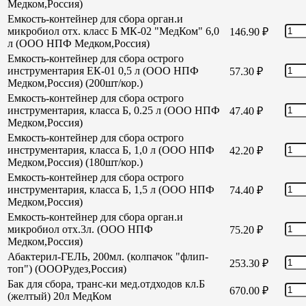
Медком,Россия)
Емкость-контейнер для сбора орган.и
микробиол отх. класс Б МК-02 "МедКом" 6,0
146.90
₽
л (ООО НПФ Медком,Россия)
Емкость-контейнер для сбора острого
инструментария ЕК-01 0,5 л (ООО НПФ
57.30
₽
Медком,Россия) (200шт/кор.)
Емкость-контейнер для сбора острого
инструментария, класса Б, 0.25 л (ООО НПФ
47.40
₽
Медком,Россия)
Емкость-контейнер для сбора острого
инструментария, класса Б, 1,0 л (ООО НПФ
42.20
₽
Медком,Россия) (180шт/кор.)
Емкость-контейнер для сбора острого
инструментария, класса Б, 1,5 л (ООО НПФ
74.40
₽
Медком,Россия)
Емкость-контейнер для сбора орган.и
микробиол отх.3л. (ООО НПФ
75.20
₽
Медком,Россия)
Абактерил-ГЕЛЬ, 200мл. (колпачок "флип-
253.30
₽
топ") (ОООРудез,Россия)
Бак для сбора, транс-ки мед.отдходов кл.Б
670.00
₽
(желтый) 20л МедКом