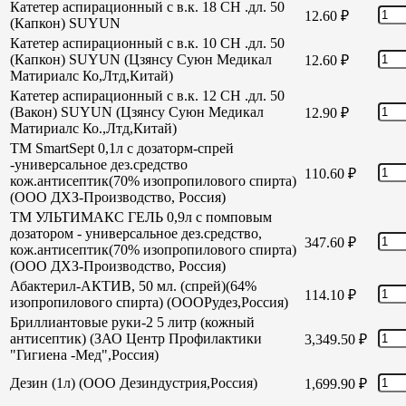
Катетер аспирационный с в.к. 18 СН .дл. 50
12.60
₽
(Капкон) SUYUN
Катетер аспирационный с в.к. 10 СН .дл. 50
(Капкон) SUYUN (Цзянсу Суюн Медикал
12.60
₽
Матириалс Ко,Лтд,Китай)
Катетер аспирационный с в.к. 12 СН .дл. 50
(Вакон) SUYUN (Цзянсу Суюн Медикал
12.90
₽
Матириалс Ко.,Лтд,Китай)
TM SmartSept 0,1л с дозаторм-спрей
-универсальное дез.средство
110.60
₽
кож.антисептик(70% изопропилового спирта)
(ООО ДХЗ-Производство, Россия)
TM УЛЬТИМАКС ГЕЛЬ 0,9л с помповым
дозатором - универсальное дез.средство,
347.60
₽
кож.антисептик(70% изопропилового спирта)
(ООО ДХЗ-Производство, Россия)
Абактерил-АКТИВ, 50 мл. (спрей)(64%
114.10
₽
изопропилового спирта) (ОООРудез,Россия)
Бриллиантовые руки-2 5 литр (кожный
антисептик) (ЗАО Центр Профилактики
3,349.50
₽
"Гигиена -Мед",Россия)
Дезин (1л) (ООО Дезиндустрия,Россия)
1,699.90
₽