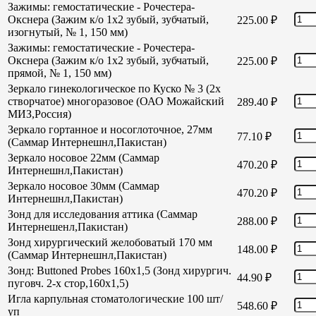
Зажимы: гемостатические - Рочестера-
Окснера (Зажим к/о 1х2 зубый, зубчатый,
225.00
₽
изогнутый, № 1, 150 мм)
Зажимы: гемостатические - Рочестера-
Окснера (Зажим к/о 1х2 зубый, зубчатый,
225.00
₽
прямой, № 1, 150 мм)
Зеркало гинекологическое по Куско № 3 (2х
створчатое) многоразовое (ОАО Можайский
289.40
₽
МИЗ,Россия)
Зеркало гортанное и носоглоточное, 27мм
77.10
₽
(Саммар Интернешнл,Пакистан)
Зеркало носовое 22мм (Саммар
470.20
₽
Интернешнл,Пакистан)
Зеркало носовое 30мм (Саммар
470.20
₽
Интернешнл,Пакистан)
Зонд для исследования аттика (Саммар
288.00
₽
Интернешенл,Пакистан)
Зонд хирургический желобоватый 170 мм
148.00
₽
(Саммар Интернешнл,Пакистан)
Зонд: Buttoned Probes 160х1,5 (Зонд хирургич.
44.90
₽
пуговч. 2-х стор,160х1,5)
Игла карпульная стоматологические 100 шт/
548.60
₽
уп