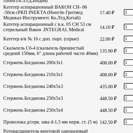
ПиВиТи.ЛТД,Индия)
Катетер аспирационный ВАКОН СН- 06
-50см сРКП INEKTA (Нингбо Гритмед
17.40
₽
Медикал Инструментс Ко.Лтд,Китай)
Катетер аспирационный с в.к. 05 СН 53 см
14.10
₽
стерильный Вакон .INTEGRAL Medical
Катетер в/в № 16 с доп. порт. (серые)
22.00
₽
Скальпель Сб-4 (скальпель брюшистый
135.90
₽
средний 150мм, 6" длина рабочей части 40мм)
Стержень Богданова 200х3х1
408.00
₽
Стержень Богданова 210х3х1
408.00
₽
Стержень Богданова 240х5х3
435.00
₽
Стержень Богданова 250х5х3
448.50
₽
Стержень Богданова 250х5х4
448.50
₽
Проволока д/серк. шва d-1,5 мм нерж. ст. (5 м)
142.50
₽
Роторасширитель винтовой одноразовый