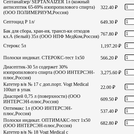
Септанайзер/ SEPTANAIZER 1л (кожный
антисептик 65-69% изопропилового спирта)
322.40
₽
(ООО ПОЛИМЕРИУМ,Россия)
Септоцид Р 1л/
649.30
₽
Бак для сбора, хран-ия, трансп-ки отходов
767.80
₽
кл.А (белый) 35л (ООО НПФ МедКом,Россия)
Стерокс 5л
1,197.20
₽
Полоски индикат. СТЕРОКС-тест 1х50
566.20
₽
Диасептик-30 5л содержет 30%
изопропилового спирта (ООО ИНТЕРСЭН-
3,275.60
₽
плюс,Россия)
Катетер в/в № 17 с доп.порт. Vogt Medical
22.00
₽
100шт в упак
Диаспрей 0,75 л (поверхности) (ООО
609.50
₽
ИНТЕРСЭН-плюс,Россия)
Оптимакс 1л (ООО ИНТЕРСЭН-
537.40
₽
плюс,Россия)
Полоски индикат. ОПТИМАКС-тест 1х50
682.80
₽
(ООО ИНТЕРСЭН-плюс,Россия)
Катетер в/в № 18 Vogt Medical с