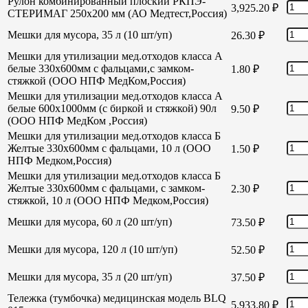
Рулон комбинированный плоский РКПЭ-
3,925.20
₽
СТЕРИМАГ 250х200 мм (АО Медтест,Россия)
Мешки для мусора, 35 л (10 шт/уп)
26.30
₽
Мешки для утилизации мед.отходов класса А
белые 330х600мм с фальцами,с замком-
1.80
₽
стяжкой (ООО НПФ МедКом,Россия)
Мешки для утилизации мед.отходов класса А
белые 600х1000мм (с биркой и стяжкой) 90л
9.50
₽
(ООО НПФ МедКом ,Россия)
Мешки для утилизации мед.отходов класса Б
Желтые 330х600мм с фальцами, 10 л (ООО
1.50
₽
НПФ Медком,Россия)
Мешки для утилизации мед.отходов класса Б
Желтые 330х600мм с фальцами, с замком-
2.30
₽
стяжкой, 10 л (ООО НПФ Медком,Россия)
Мешки для мусора, 60 л (20 шт/уп)
73.50
₽
Мешки для мусора, 120 л (10 шт/уп)
52.50
₽
Мешки для мусора, 35 л (20 шт/уп)
37.50
₽
Тележка (тумбочка) медицинская модель BLQ
5,933.80
₽