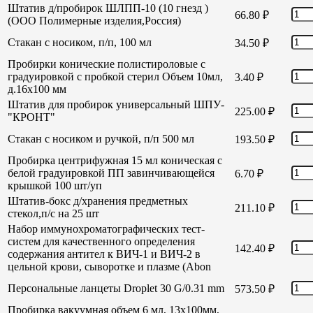
Штатив д/пробирок ШЛПП-10 (10 гнезд )
66.80
₽
(ООО Полимерные изделия,Россия)
Стакан с носиком, п/п, 100 мл
34.50
₽
Пробирки конические полистироловые с
градуировкой с пробкой стерил Объем 10мл,
3.40
₽
д.16х100 мм
Штатив для пробирок универсальный ШПУ-
225.00
₽
"КРОНТ"
Стакан с носиком и ручкой, п/п 500 мл
193.50
₽
Пробирка центрифужная 15 мл коническая с
белой градуировкой ПП завинчивающейся
6.70
₽
крышкой 100 шт/уп
Штатив-бокс д/хранения предметных
211.10
₽
стекол,п/с на 25 шт
Набор иммунохроматографических тест-
систем для качественного определения
142.40
₽
содержания антител к ВИЧ-1 и ВИЧ-2 в
цельной крови, сыворотке и плазме (Abon
Персональные ланцеты Droplet 30 G/0.31 mm
573.50
₽
Пробирка вакуумная объем 6 мл, 13х100мм,