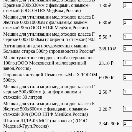
Красные 300х330мм с фальцами, с замком-
1.30
₽
стяжкой (ООО НПФ МедКом ,Россия)
Мешки для утилизации мед.отходов класса Б
Желтые 600х1000мм с фальцами,с замком-
6.30
₽
стяжкой 90л (ООО НПФ МедКом,Россия)
Мешки для утилизации мед.отходов класса Г
5.50
₽
черные 600х1000мм (с биркой и стяжкой) 90л
Антинакипин для посудомоечных машин
288.10
₽
Большая стирка 500гр (производство Россия"
Мыло туалетное твердое антибактериальное
100гр.(ООО Московский мыловаренный
23.10
₽
завод,Россия)
Порошок чистящий Пемоксоль-М с ХЛОРОМ
69.80
₽
500гр.
Мешки для утилизации мед.отходов класса Г
черные 500х600мм (с информ.окном и
2.50
₽
стяжкой) 30 литров
Мешки для утилизации мед.отходов класса Б
Желтые 500х600мм с фальцами, с замком-
3.20
₽
стяжкой 30л (ООО НПФ МедКом,Россия)
Штатив ШДВ-03 МСГ (на колесах) (ООО
2,342.90
₽
Медснаб-Груп,Россия)