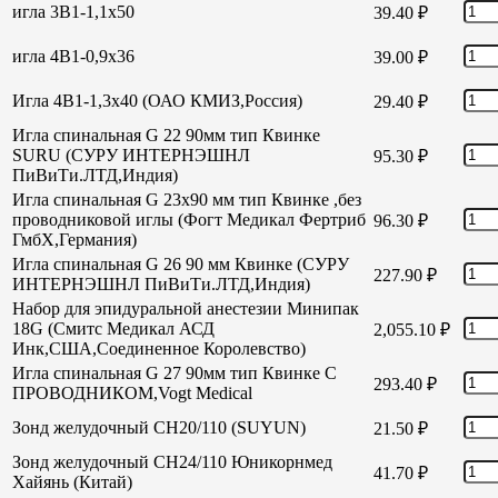
игла 3В1-1,1х50
39.40
₽
игла 4В1-0,9х36
39.00
₽
Игла 4В1-1,3х40 (ОАО КМИЗ,Россия)
29.40
₽
Игла спинальная G 22 90мм тип Квинке
SURU (СУРУ ИНТЕРНЭШНЛ
95.30
₽
ПиВиТи.ЛТД,Индия)
Игла спинальная G 23х90 мм тип Квинке ,без
проводниковой иглы (Фогт Медикал Фертриб
96.30
₽
ГмбХ,Германия)
Игла спинальная G 26 90 мм Квинке (СУРУ
227.90
₽
ИНТЕРНЭШНЛ ПиВиТи.ЛТД,Индия)
Набор для эпидуральной анестезии Минипак
18G (Смитс Медикал АСД
2,055.10
₽
Инк,США,Соединенное Королевство)
Игла спинальная G 27 90мм тип Квинке С
293.40
₽
ПРОВОДНИКОМ,Vogt Medical
Зонд желудочный СН20/110 (SUYUN)
21.50
₽
Зонд желудочный СН24/110 Юникорнмед
41.70
₽
Хайянь (Китай)