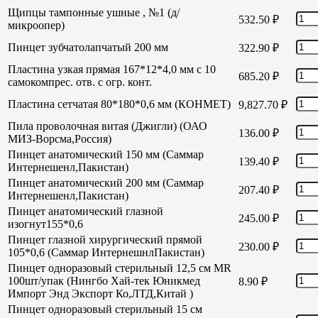
Щипцы тампонные ушные , №1 (д/
532.50
₽
микроопер)
Пинцет зубчатолапчатый 200 мм
322.90
₽
Пластина узкая прямая 167*12*4,0 мм с 10
685.20
₽
самокомпрес. отв. с огр. конт.
Пластина сетчатая 80*180*0,6 мм (КОНМЕТ)
9,827.70
₽
Пила проволочная витая (Джигли) (ОАО
136.00
₽
МИЗ-Ворсма,Россия)
Пинцет анатомический 150 мм (Саммар
139.40
₽
Интернешенл,Пакистан)
Пинцет анатомический 200 мм (Саммар
207.40
₽
Интернешенл,Пакистан)
Пинцет анатомический глазной
245.00
₽
изогнут155*0,6
Пинцет глазной хирургический прямой
230.00
₽
105*0,6 (Саммар ИнтернешнлПакистан)
Пинцет одноразовый стерильный 12,5 см MR
100шт/упак (Нингбо Хай-тек Юникмед
8.90
₽
Импорт Энд Экспорт Ко,ЛТД,Китай )
Пинцет одноразовый стерильный 15 см