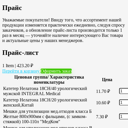
Прайс
Уважаемые покупатели! Ввиду того, что ассортимент нашей
продукции изменяется практически ежедневно, следуя спросу
заказчиков, а обновление прайс-листа производится только 1
раз в месяц — уточняйте наличие интересующего Вас товара
и актуальные цены у наших менеджеров.
Прайс-лист
1 Item
|
423.20
₽
Перейти в корзину
Оформить заказ
Ценовая группа/ Характеристика
Цена
номенклатуры
Катетер Нелатона 18CH/40 урологический
11.70
₽
мужской INTEGRAL Medical
Катетер Нелатона 18CH/20 урологический
10.60
₽
женский,Китай
Мешки для утилизации мед.отходов класса Б
Желтые 800х900мм с фальцами, (с замком-
7.30
₽
стяжкой) 100-110л "МедКом"
Мешки для утилизации мед.отходов класса В