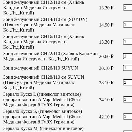
Зонд желудочный CH12/110 см (Хайянь
Канджин Медикал Инструмент
13.30
₽
Ко.,Лтд,Китай)
Зонд желудочный CH14/110 см (SUYUN)
(Цзянсу Суюн Медикал Матириалс
14.90
₽
Ко.,Лтд,Китай)
Зонд желудочный CH16/110 см (Хайянь
Канджин Медикал Инструмент
13.30
₽
Ко.,Лтд,Китай)
Зонд желудочный СН22/110 (Хайянь Канджин
20.60
₽
Медикал Инструмент Ко.,Лтд,Китай)
Зонд желудочный СН26/110 SUYUN
30.10
₽
Зонд желудочный СН28/110 см SUYUN
(Цзянсу Суюн Медикал Матириалс
28.10
₽
Ко.,Лтд,Китай)
Зеркало Куско L (гинеколог винтовое)
одноразовое тип А Vogt Medical (Фогт
34.10
₽
Медикал Фертриб ГмбХ,Германия)
Зеркало Куско S, (гинеколог винтовое)
одноразовое тип А Vogt Medical (Фогт
42.10
₽
Медикал Фертриб ГмбХ,Германия)
Зеркало Куско М, (гинеколог винтовое)