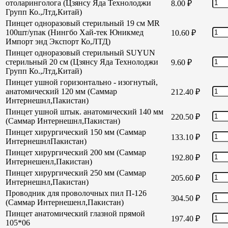
отоларинголога (Цзянсу Яда Технолоджи
8.00
₽
Групп Ко.,Лтд,Китай)
Пинцет одноразовый стерильный 19 см MR
100шт/упак (Нингбо Хай-тек Юникмед
10.60
₽
Импорт энд Экспорт Ко,ЛТД)
Пинцет одноразовый стерильный SUYUN
стерильный 20 см (Цзянсу Яда Технолоджи
9.60
₽
Групп Ко.,Лтд,Китай)
Пинцет ушной горизонтально - изогнутый,
анатомический 120 мм (Саммар
212.40
₽
Интернешнл,Пакистан)
Пинцет ушной штык. анатомический 140 мм
220.50
₽
(Саммар Интернешнл,Пакистан)
Пинцет хирургический 150 мм (Саммар
133.10
₽
ИнтернешнлПакистан)
Пинцет хирургический 200 мм (Саммар
192.80
₽
Интернешенл,Пакистан)
Пинцет хирургический 250 мм (Саммар
205.60
₽
Интернешнл,Пакистан)
Проводник для проволочных пил П-126
304.50
₽
(Саммар Интернешенл,Пакистан)
Пинцет анатомический глазной прямой
197.40
₽
105*06