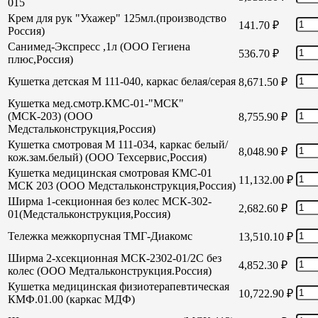
015
Крем для рук "Ухажер" 125мл.(производство
141.70
₽
Россия)
Санимед-Экспресс ,1л (ООО Гегиена
536.70
₽
плюс,Россия)
Кушетка детская М 111-040, каркас белая/серая
8,671.50
₽
Кушетка мед.смотр.КМС-01-"МСК"
(МСК-203) (ООО
8,755.90
₽
Медстальконструкция,Россия)
Кушетка смотровая М 111-034, каркас белый/
8,048.90
₽
кож.зам.белый) (ООО Техсервис,Россия)
Кушетка медицинская смотровая КМС-01
11,132.00
₽
МСК 203 (ООО Медстальконструкция,Россия)
Ширма 1-секционная без колес МСК-302-
2,682.60
₽
01(Медстальконструкция,Россия)
Тележка межкорпусная ТМГ-Диакомс
13,510.10
₽
Ширма 2-хсекционная МСК-2302-01/2С без
4,852.30
₽
колес (ООО Медтальконструкция.Россия)
Кушетка медицинская физиотерапевтическая
10,722.90
₽
КМФ.01.00 (каркас МДФ)