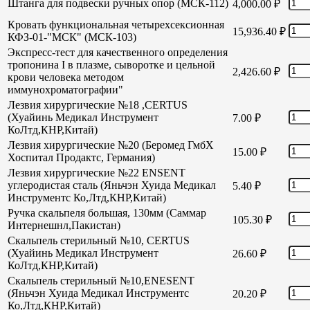
Штанга для подвески ручных опор (МСК-112)
4,000.00
₽
Кровать функциональная четырехсексионная
15,936.40
₽
КФЗ-01-"МСК" (МСК-103)
Экспресс-тест для качественного определения
тропонина I в плазме, сыворотке и цельной
2,426.60
₽
крови человека методом
иммунохроматографии"
Лезвия хирургические №18 ,CERTUS
(Хуайинь Медикал Инструмент
7.00
₽
КоЛтд,КНР,Китай)
Лезвия хирургические №20 (Беромед ГмбХ
15.00
₽
Хоспитал Продактс, Германия)
Лезвия хирургические №22 ENSENT
углеродистая сталь (Яньчэн Хуида Медикал
5.40
₽
Инструментс Ко,Лтд,КНР,Китай)
Ручка скальпеля большая, 130мм (Саммар
105.30
₽
Интернешнл,Пакистан)
Скальпель стерильный №10, CERTUS
(Хуайинь Медикал Инструмент
26.60
₽
КоЛтд,КНР,Китай)
Скальпель стерильный №10,ENESENT
(Яньчэн Хуида Медикал Инструментс
20.20
₽
Ко,Лтд,КНР,Китай)