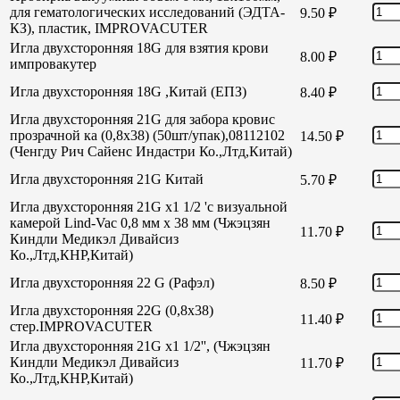
для гематологических исследований (ЭДТА-
9.50
₽
КЗ), пластик, IMPROVACUTER
Игла двухсторонняя 18G для взятия крови
8.00
₽
импровакутер
Игла двухсторонняя 18G ,Китай (ЕПЗ)
8.40
₽
Игла двухсторонняя 21G для забора кровис
прозрачной ка (0,8х38) (50шт/упак),08112102
14.50
₽
(Ченгду Рич Сайенс Индастри Ко.,Лтд,Китай)
Игла двухсторонняя 21G Китай
5.70
₽
Игла двухсторонняя 21G х1 1/2 'с визуальной
камерой Lind-Vac 0,8 мм х 38 мм (Чжэцзян
11.70
₽
Киндли Медикэл Дивайсиз
Ко.,Лтд,КНР,Китай)
Игла двухсторонняя 22 G (Рафэл)
8.50
₽
Игла двухсторонняя 22G (0,8х38)
11.40
₽
стер.IMPROVACUTER
Игла двухсторонняя 21G х1 1/2'', (Чжэцзян
Киндли Медикэл Дивайсиз
11.70
₽
Ко.,Лтд,КНР,Китай)