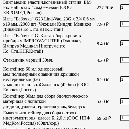
Бинт медиц.эластич.когезивный стягив. EM-
Fix Haft 5см х 4,5м,бежевый (ООО
227.70
₽
ЕВРОМЕД,Россия)
Игла "Бабочка" G23 Lind-Vac. 23G х 3/4 0,6 мм
х19 мм, /2000 шт (Чжэцзян Киндли Медикэл
7.90
₽
Дивайсиз Ко.,Лтд,КНР,Китай)
Игла "Бабочка" G23 для забора крови в
пробирку IMPROVACUTER (Гуанчжоу
8.40
₽
Импрув Медикал Инструментс
Ко.,Лтд,КНР,Китай)
Стаканчик мерный 30мл.
4.20
₽
Контейнер 60 мл одноразовый
мед.полимерный с завинчив.крышкой
нестерильный (без
6.20
₽
упак.,нестерильн.)Смоленск (450шт) (ООО
Еврокэп,Россия)
Контейнер 30мл для сбора биологического
материала с лопаткой
5.60
₽
,индивидуальн.стерильная упак,Беларусь
Емкость-контейнер для сбора острого
инструментария, класса Б, 2,0 л (ООО НПФ
69.60
₽
МедКом,Россия) (80шт/кор.)