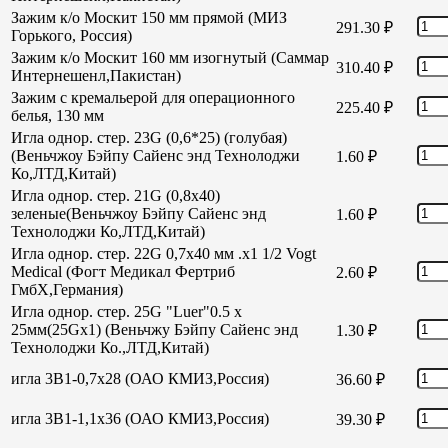
Зажим к/о Москит 150 мм прямой (МИЗ
291.30
₽
Горького, Россия)
Зажим к/о Москит 160 мм изогнутый (Саммар
310.40
₽
Интернешенл,Пакистан)
Зажим с кремальерой для операционного
225.40
₽
белья, 130 мм
Игла однор. стер. 23G (0,6*25) (голубая)
(Веньчжоу Бэйпу Сайенс энд Технолоджи
1.60
₽
Ко,ЛТД,Китай)
Игла однор. стер. 21G (0,8х40)
зеленые(Веньчжоу Бэйпу Сайенс энд
1.60
₽
Технолоджи Ко,ЛТД,Китай)
Игла однор. стер. 22G 0,7х40 мм .х1 1/2 Vogt
Medical (Фогт Медикал Фертриб
2.60
₽
ГмбХ,Германия)
Игла однор. стер. 25G "Luer"0.5 х
25мм(25Gх1) (Веньчжу Бэйпу Сайенс энд
1.30
₽
Технолоджи Ко.,ЛТД,Китай)
игла 3В1-0,7х28 (ОАО КМИЗ,Россия)
36.60
₽
игла 3В1-1,1х36 (ОАО КМИЗ,Россия)
39.30
₽