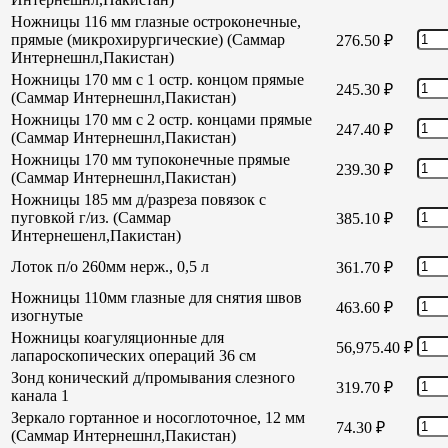
Ножницы 116 мм глазные остроконечные,
прямые (микрохирургические) (Саммар
276.50
₽
Интернешнл,Пакистан)
Ножницы 170 мм с 1 остр. концом прямые
245.30
₽
(Саммар Интернешнл,Пакистан)
Ножницы 170 мм с 2 остр. концами прямые
247.40
₽
(Саммар Интернешнл,Пакистан)
Ножницы 170 мм тупоконечные прямые
239.30
₽
(Саммар Интернешнл,Пакистан)
Ножницы 185 мм д/разреза повязок с
пуговкой г/из. (Саммар
385.10
₽
Интернешенл,Пакистан)
Лоток п/о 260мм нерж., 0,5 л
361.70
₽
Ножницы 110мм глазные для снятия швов
463.60
₽
изогнутые
Ножницы коагуляционные для
56,975.40
₽
лапароскопических операций 36 см
Зонд конический д/промывания слезного
319.70
₽
канала 1
Зеркало гортанное и носоглоточное, 12 мм
74.30
₽
(Саммар Интернешнл,Пакистан)