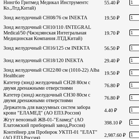
Нингбо Гритмед Медикал Инструментс
55.40
₽
Ко.,Лтд,Китай)
Зонд желудочный СН08/76 см INEKTA
19.50
₽
Зонд желудочный СН10/110 /INTEGRAL
Medical/50 (Чжэцзянская Интегральная
19.70
₽
Медицинская Компания ЛТД,Китай)
Зонд желудочный СН16/125 см INEKTA
56.50
₽
Зонд желудочный СН18/120 INEKTA
29.40
₽
Зонд желудочный СН22/80 см (1010-22) Alba
19.50
₽
Healthcare
Катетер (зонд) желудочный СН28 80см с
76.80
₽
двумя дренажными отверстиями
Катетер (зонд) желудочный СН30 80см с
76.80
₽
двумя дренажными отверстиями
Держатель для вакуумных систем забора
4.40
₽
крови "ЕЛАМЕД" (АО ЕПЗ.Россия)
Жгут венозный ЖВ-01-"Еламед" (АО
398.10
₽
Елатомский приборный завод,Россия)
Контейнер для Пробирок УКТП-01 "ЕЛАТ"
2,987.60
₽
(АО ЕПЗ,Россия)