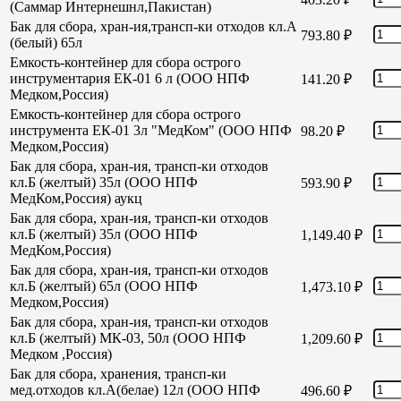
(Саммар Интернешнл,Пакистан)
Бак для сбора, хран-ия,трансп-ки отходов кл.А
793.80
₽
(белый) 65л
Емкость-контейнер для сбора острого
инструментария ЕК-01 6 л (ООО НПФ
141.20
₽
Медком,Россия)
Емкость-контейнер для сбора острого
инструмента ЕК-01 3л "МедКом" (ООО НПФ
98.20
₽
Медком,Россия)
Бак для сбора, хран-ия, трансп-ки отходов
кл.Б (желтый) 35л (ООО НПФ
593.90
₽
МедКом,Россия) аукц
Бак для сбора, хран-ия, трансп-ки отходов
кл.Б (желтый) 35л (ООО НПФ
1,149.40
₽
МедКом,Россия)
Бак для сбора, хран-ия, трансп-ки отходов
кл.Б (желтый) 65л (ООО НПФ
1,473.10
₽
Медком,Россия)
Бак для сбора, хран-ия, трансп-ки отходов
кл.Б (желтый) МК-03, 50л (ООО НПФ
1,209.60
₽
Медком ,Россия)
Бак для сбора, хранения, трансп-ки
мед.отходов кл.А(белае) 12л (ООО НПФ
496.60
₽