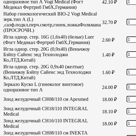
одноразовое тип А Vogt Medical (Фогт
42.10
₽
Медикал Фертриб ГмбХ,Германия)
Набор гинекологический BIO-2 Vogt Medical
зерк.тип А (L)
32.70
₽
,салф.подкл,перч.смотр,гинек.ложкаФолкмана
(ПРОСРОЧН.)
Игла однор. стер. 16G (1,6х40) (белые) Luer
2.60
₽
(Фогт Медикал Фертриб ГмбХ,Германия)
Игла однор. стер. 20G (0,9х40) (Веньчжоу
Бэйпу Сайенс энд Технолоджи
1.40
₽
Ко,ЛТД,Китай)
Игла однор. стер. 20G 0,9х40 (желтые)
(Веньчжоу Бэйпу Сайенс энд Технолоджи
1.60
₽
Ко,ЛТД,Китай)
Зеркало Куско L (гинеколог винтовое)
24.00
₽
одноразовое тип А
Зонд желудочный СН08/110 см Apexmed
18.00
₽
Зонд желудочный СН18/110 INTEGRAL
18.10
₽
Medical
Зонд желудочный СН16/110 INTEGRAL
18.00
₽
Medical
Зонд желудочный СН08/110 см INEKTA