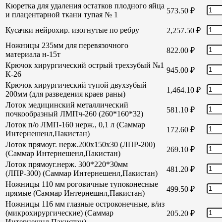
Кюретка для удаления остатков плодного яйца
573.50
₽
и плацентарной ткани тупая № 1
Кусачки нейрохир. изогнутые по ребру
2,257.50
₽
Ножницы 235мм для перевязочного
822.00
₽
материала н-15т
Крючок хирургический острый трехзубый №1
945.00
₽
К-26
Крючок хирургический тупой двухзубый
1,464.10
₽
200мм (для разведения краев раны)
Лоток медицинский металлический
581.10
₽
почкообразный ЛМПч-260 (260*160*32)
Лоток п/о ЛМП-160 нерж., 0,1 л (Саммар
172.60
₽
Интернешенл,Пакистан)
Лоток прямоуг. нерж.200х150х30 (ЛПР-200)
269.10
₽
(Саммар Интернешенл,Пакистан)
Лоток прямоуг.нерж. 300*220*30мм
481.20
₽
(ЛПР-300) (Саммар Интернешенл,Пакистан)
Ножницы 110 мм роговичные тупоконесные
499.50
₽
прямые (Саммар Интернешнл,Пакистан)
Ножницы 116 мм глазные остроконечные, в/из
(микрохирургические) (Саммар
205.20
₽
Интернешнл,Пакистан)