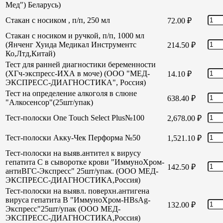
Мед") Беларусь)
Стакан с носиком , п/п, 250 мл
72.00
₽
Стакан с носиком и ручкой, п/п, 1000 мл
(Янченг Хуида Медикал Инструментс
214.50
₽
Ко,Лтд,Китай)
Тест для ранней диагностики беременности
(ХГч-экспресс-ИХА в моче) (ООО "МЕД-
14.10
₽
ЭКСПРЕСС-ДИАГНОСТИКА", Россия)
Тест на определение алкоголя в слюне
638.40
₽
"Алкосенсор"(25шт/упак)
Тест-полоски One Touch Select Plus№100
2,678.00
₽
Тест-полоски Акку-Чек Перформа №50
1,521.10
₽
Тест-полоски на выяв.антител к вирусу
гепатита С в сыворотке крови "ИммуноХром-
142.50
₽
антиВГС-Экспресс" 25шт/упак. (ООО МЕД-
ЭКСПРЕСС-ДИАГНОСТИКА,Россия)
Тест-полоски на выявл. поверхн.антигена
вируса гепатита В "ИммуноХром-HBsAg-
132.00
₽
Экспресс"25шт/упак (ООО МЕД-
ЭКСПРЕСС-ДИАГНОСТИКА,Россия)