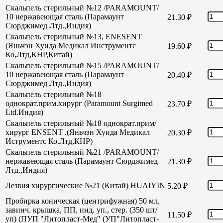
Скальпель стерильный №12 /PARAMOUNT/
10 нержавеющая сталь (Парамаунт
21.30
₽
Сюрджимед Лтд.,Индия)
Скальпель стерильный №13, ENESENT
(Яньчэн Хуида Медикал Инструментс
19.60
₽
Ко,Лтд,КНР,Китай)
Скальпель стерильный №15 /PARAMOUNT/
10 нержавеющая сталь (Парамаунт
20.40
₽
Сюрджимед Лтд.,Индия)
Скальпель стерильный №18
однократ.прим.хирург (Paramount Surgimed
23.70
₽
Ltd.Индия)
Скальпель стерильный №18 однократ.прим/
хирург ENSENT .(Яньчэн Хуида Медикал
20.30
₽
Иструментс Ко.Лтд,КНР)
Скальпель стерильный №21 /PARAMOUNT/
нержавеющая сталь (Парамаунт Сюрджимед
21.30
₽
Лтд.,Индия)
Лезвия хирургические №21 (Китай) HUAIYIN
5.20
₽
Пробирка коническая (центрифужная) 50 мл,
завинч. крышка, ПП, инд. уп., стер. (350 шт/
11.50
₽
уп) (ПУП "Литопласт-Мед" (УП"Литопласт-