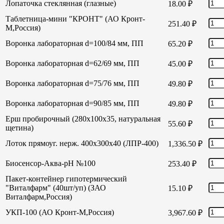
Лопаточка стеклянная (глазные)
18.00
₽
Таблетница-мини "КРОНТ" (АО Кронт-
251.40
₽
М,Россия)
Воронка лабораторная d=100/84 мм, ПП
65.20
₽
Воронка лабораторная d=62/69 мм, ПП
45.00
₽
Воронка лабораторная d=75/76 мм, ПП
49.80
₽
Воронка лабораторная d=90/85 мм, ПП
49.80
₽
Ерш пробирочный (280х100х35, натуральная
55.60
₽
щетина)
Лоток прямоуг. нерж. 400х300х40 (ЛПР-400)
1,336.50
₽
Биосенсор-Аква-рН №100
253.40
₽
Пакет-контейнер гипотермический
"Виталфарм" (40шт/уп) (ЗАО
15.10
₽
Виталфарм,Россия)
УКП-100 (АО Кронт-М,Россия)
3,967.60
₽