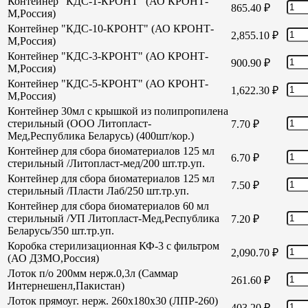
Контейнер "КДС-1-КРОНТ" (АО КРОНТ-
865.40
₽
М,Россия)
Контейнер "КДС-10-КРОНТ" (АО КРОНТ-
2,855.10
₽
М,Россия)
Контейнер "КДС-3-КРОНТ" (АО КРОНТ-
900.90
₽
М,Россия)
Контейнер "КДС-5-КРОНТ" (АО КРОНТ-
1,622.30
₽
М,Россия)
Контейнер 30мл с крышкой из полипропилена
стерильный (ООО Литопласт-
7.70
₽
Мед,Республика Беларусь) (400шт/кор.)
Контейнер для сбора биоматериалов 125 мл
6.70
₽
стерильный /Литопласт-мед/200 шт.тр.уп.
Контейнер для сбора биоматериалов 125 мл
7.50
₽
стерильный /Пласти Лаб/250 шт.тр.уп.
Контейнер для сбора биоматериалов 60 мл
стерильный /УП Литопласт-Мед,Республика
7.20
₽
Беларусь/350 шт.тр.уп.
Коробка стерилизационная КФ-3 с фильтром
2,090.70
₽
(АО ДЗМО,Россия)
Лоток п/о 200мм нерж.0,3л (Саммар
261.60
₽
Интернешенл,Пакистан)
Лоток прямоуг. нерж. 260х180х30 (ЛПР-260)
403.20
₽