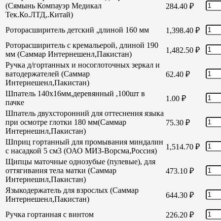
(Сямынь Компауэр Медикал
284.40
₽
Тек.Ко.ЛТД,.Китай)
Роторасширитель детский ,длиной 160 мм
1,398.40
₽
Роторасширитель с кремальерой, длиной 190
1,482.50
₽
мм (Саммар Интернешенл,Пакистан)
Ручка д/гортанных и носоглоточных зеркал и
ватодержателей (Саммар
62.40
₽
Интернешенл,Пакистан)
Шпатель 140х16мм,деревянный ,100шт в
1.00
₽
пачке
Шпатель двухсторонний для оттеснения языка
при осмотре глотки 180 мм(Саммар
75.30
₽
Интернешнл,Пакистан)
Шприц гортанный для промывания миндалин
1,514.70
₽
с насадкой 5 см3 (ОАО МИЗ-Ворсма,Россия)
Щипцы маточные однозубые (пулевые), для
оттягивания тела матки (Саммар
473.10
₽
Интернешнл,Пакистан)
Языкодержатель для взрослых (Саммар
644.30
₽
Интернешенл,Пакистан)
Ручка гортанная с винтом
226.20
₽