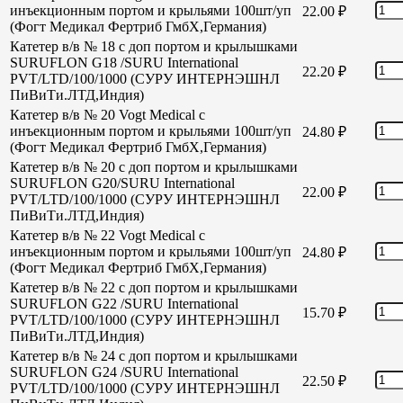
инъекционным портом и крыльями 100шт/уп
22.00
₽
(Фогт Медикал Фертриб ГмбХ,Германия)
Катетер в/в № 18 с доп портом и крылышками
SURUFLON G18 /SURU International
22.20
₽
PVT/LTD/100/1000 (СУРУ ИНТЕРНЭШНЛ
ПиВиТи.ЛТД,Индия)
Катетер в/в № 20 Vogt Medical с
инъекционным портом и крыльями 100шт/уп
24.80
₽
(Фогт Медикал Фертриб ГмбХ,Германия)
Катетер в/в № 20 с доп портом и крылышками
SURUFLON G20/SURU International
22.00
₽
PVT/LTD/100/1000 (СУРУ ИНТЕРНЭШНЛ
ПиВиТи.ЛТД,Индия)
Катетер в/в № 22 Vogt Medical с
инъекционным портом и крыльями 100шт/уп
24.80
₽
(Фогт Медикал Фертриб ГмбХ,Германия)
Катетер в/в № 22 с доп портом и крылышками
SURUFLON G22 /SURU International
15.70
₽
PVT/LTD/100/1000 (СУРУ ИНТЕРНЭШНЛ
ПиВиТи.ЛТД,Индия)
Катетер в/в № 24 с доп портом и крылышками
SURUFLON G24 /SURU International
22.50
₽
PVT/LTD/100/1000 (СУРУ ИНТЕРНЭШНЛ