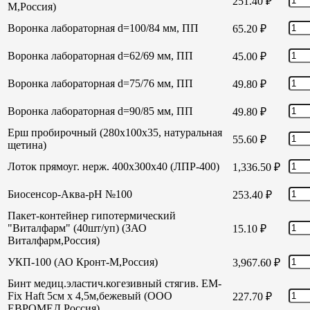
251.40
₽
М,Россия)
Воронка лабораторная d=100/84 мм, ПП
65.20
₽
Воронка лабораторная d=62/69 мм, ПП
45.00
₽
Воронка лабораторная d=75/76 мм, ПП
49.80
₽
Воронка лабораторная d=90/85 мм, ПП
49.80
₽
Ерш пробирочный (280х100х35, натуральная
55.60
₽
щетина)
Лоток прямоуг. нерж. 400х300х40 (ЛПР-400)
1,336.50
₽
Биосенсор-Аква-рН №100
253.40
₽
Пакет-контейнер гипотермический
"Виталфарм" (40шт/уп) (ЗАО
15.10
₽
Виталфарм,Россия)
УКП-100 (АО Кронт-М,Россия)
3,967.60
₽
Бинт медиц.эластич.когезивный стягив. EM-
Fix Haft 5см х 4,5м,бежевый (ООО
227.70
₽
ЕВРОМЕД,Россия)