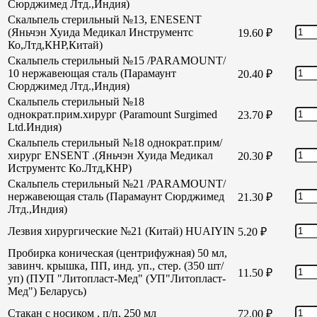
Сюрджимед Лтд.,Индия)
Скальпель стерильный №13, ENESENT
(Яньчэн Хуида Медикал Инструментс
19.60
₽
Ко,Лтд,КНР,Китай)
Скальпель стерильный №15 /PARAMOUNT/
10 нержавеющая сталь (Парамаунт
20.40
₽
Сюрджимед Лтд.,Индия)
Скальпель стерильный №18
однократ.прим.хирург (Paramount Surgimed
23.70
₽
Ltd.Индия)
Скальпель стерильный №18 однократ.прим/
хирург ENSENT .(Яньчэн Хуида Медикал
20.30
₽
Иструментс Ко.Лтд,КНР)
Скальпель стерильный №21 /PARAMOUNT/
нержавеющая сталь (Парамаунт Сюрджимед
21.30
₽
Лтд.,Индия)
Лезвия хирургические №21 (Китай) HUAIYIN
5.20
₽
Пробирка коническая (центрифужная) 50 мл,
завинч. крышка, ПП, инд. уп., стер. (350 шт/
11.50
₽
уп) (ПУП "Литопласт-Мед" (УП"Литопласт-
Мед") Беларусь)
Стакан с носиком , п/п, 250 мл
72.00
₽