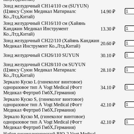
Зонд желудочный CH14/110 см (SUYUN)
(Цзянсу Суюн Медикал Матириалс
14.90
₽
Ко.,Лтд,Китай)
Зонд желудочный CH16/110 см (Хайянь
Канджин Медикал Инструмент
13.30
₽
Ко.,Лтд,Китай)
Зонд желудочный СН22/110 (Хайянь Канджин
20.60
₽
Медикал Инструмент Ко.,Лтд,Китай)
Зонд желудочный СН26/110 SUYUN
30.10
₽
Зонд желудочный СН28/110 см SUYUN
(Цзянсу Суюн Медикал Матириалс
28.10
₽
Ко.,Лтд,Китай)
Зеркало Куско L (гинеколог винтовое)
одноразовое тип А Vogt Medical (Фогт
34.10
₽
Медикал Фертриб ГмбХ,Германия)
Зеркало Куско S, (гинеколог винтовое)
одноразовое тип А Vogt Medical (Фогт
42.10
₽
Медикал Фертриб ГмбХ,Германия)
Зеркало Куско М, (гинеколог винтовое)
одноразовое тип А Vogt Medical (Фогт
42.10
₽
Медикал Фертриб ГмбХ,Германия)
Набор гинекологический BIO-2 Vogt Medical