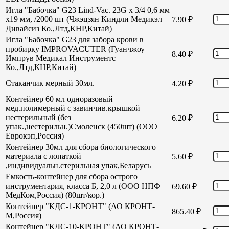
Игла "Бабочка" G23 Lind-Vac. 23G х 3/4 0,6 мм
х19 мм, /2000 шт (Чжэцзян Киндли Медикэл
7.90
₽
Дивайсиз Ко.,Лтд,КНР,Китай)
Игла "Бабочка" G23 для забора крови в
пробирку IMPROVACUTER (Гуанчжоу
8.40
₽
Импрув Медикал Инструментс
Ко.,Лтд,КНР,Китай)
Стаканчик мерный 30мл.
4.20
₽
Контейнер 60 мл одноразовый
мед.полимерный с завинчив.крышкой
нестерильный (без
6.20
₽
упак.,нестерильн.)Смоленск (450шт) (ООО
Еврокэп,Россия)
Контейнер 30мл для сбора биологического
материала с лопаткой
5.60
₽
,индивидуальн.стерильная упак,Беларусь
Емкость-контейнер для сбора острого
инструментария, класса Б, 2,0 л (ООО НПФ
69.60
₽
МедКом,Россия) (80шт/кор.)
Контейнер "КДС-1-КРОНТ" (АО КРОНТ-
865.40
₽
М,Россия)
Контейнер "КДС-10-КРОНТ" (АО КРОНТ-