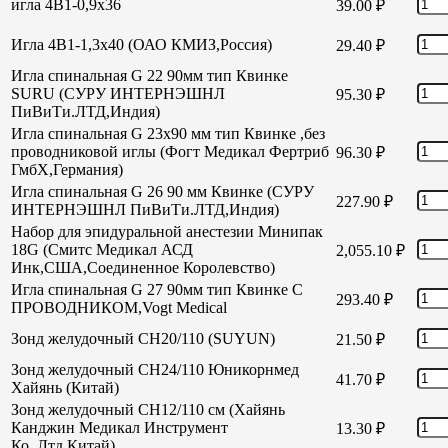
игла 4В1-0,9х36
39.00
₽
Игла 4В1-1,3х40 (ОАО КМИЗ,Россия)
29.40
₽
Игла спинальная G 22 90мм тип Квинке
SURU (СУРУ ИНТЕРНЭШНЛ
95.30
₽
ПиВиТи.ЛТД,Индия)
Игла спинальная G 23х90 мм тип Квинке ,без
проводниковой иглы (Фогт Медикал Фертриб
96.30
₽
ГмбХ,Германия)
Игла спинальная G 26 90 мм Квинке (СУРУ
227.90
₽
ИНТЕРНЭШНЛ ПиВиТи.ЛТД,Индия)
Набор для эпидуральной анестезии Минипак
18G (Смитс Медикал АСД
2,055.10
₽
Инк,США,Соединенное Королевство)
Игла спинальная G 27 90мм тип Квинке С
293.40
₽
ПРОВОДНИКОМ,Vogt Medical
Зонд желудочный СН20/110 (SUYUN)
21.50
₽
Зонд желудочный СН24/110 Юникорнмед
41.70
₽
Хайянь (Китай)
Зонд желудочный CH12/110 см (Хайянь
Канджин Медикал Инструмент
13.30
₽
Ко.,Лтд,Китай)