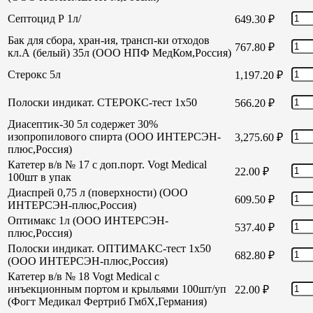
Септоцид Р 1л/
649.30
₽
Бак для сбора, хран-ия, трансп-ки отходов
767.80
₽
кл.А (белый) 35л (ООО НПФ МедКом,Россия)
Стерокс 5л
1,197.20
₽
Полоски индикат. СТЕРОКС-тест 1х50
566.20
₽
Диасептик-30 5л содержет 30%
изопропилового спирта (ООО ИНТЕРСЭН-
3,275.60
₽
плюс,Россия)
Катетер в/в № 17 с доп.порт. Vogt Medical
22.00
₽
100шт в упак
Диаспрей 0,75 л (поверхности) (ООО
609.50
₽
ИНТЕРСЭН-плюс,Россия)
Оптимакс 1л (ООО ИНТЕРСЭН-
537.40
₽
плюс,Россия)
Полоски индикат. ОПТИМАКС-тест 1х50
682.80
₽
(ООО ИНТЕРСЭН-плюс,Россия)
Катетер в/в № 18 Vogt Medical с
инъекционным портом и крыльями 100шт/уп
22.00
₽
(Фогт Медикал Фертриб ГмбХ,Германия)