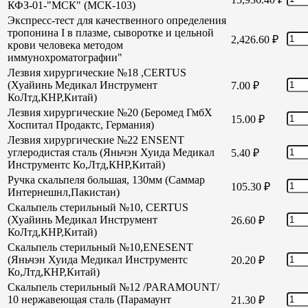
КФЗ-01-"МСК" (МСК-103)
Экспресс-тест для качественного определения
тропонина I в плазме, сыворотке и цельной
2,426.60
₽
крови человека методом
иммунохроматографии"
Лезвия хирургические №18 ,CERTUS
(Хуайинь Медикал Инструмент
7.00
₽
КоЛтд,КНР,Китай)
Лезвия хирургические №20 (Беромед ГмбХ
15.00
₽
Хоспитал Продактс, Германия)
Лезвия хирургические №22 ENSENT
углеродистая сталь (Яньчэн Хуида Медикал
5.40
₽
Инструментс Ко,Лтд,КНР,Китай)
Ручка скальпеля большая, 130мм (Саммар
105.30
₽
Интернешнл,Пакистан)
Скальпель стерильный №10, CERTUS
(Хуайинь Медикал Инструмент
26.60
₽
КоЛтд,КНР,Китай)
Скальпель стерильный №10,ENESENT
(Яньчэн Хуида Медикал Инструментс
20.20
₽
Ко,Лтд,КНР,Китай)
Скальпель стерильный №12 /PARAMOUNT/
10 нержавеющая сталь (Парамаунт
21.30
₽