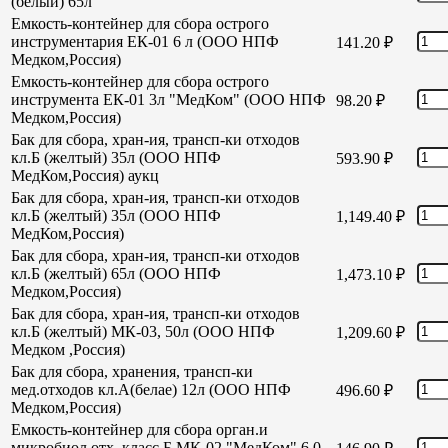
(белый) 65л
Емкость-контейнер для сбора острого
инструментария ЕК-01 6 л (ООО НПФ
141.20
₽
Медком,Россия)
Емкость-контейнер для сбора острого
инструмента ЕК-01 3л "МедКом" (ООО НПФ
98.20
₽
Медком,Россия)
Бак для сбора, хран-ия, трансп-ки отходов
кл.Б (желтый) 35л (ООО НПФ
593.90
₽
МедКом,Россия) аукц
Бак для сбора, хран-ия, трансп-ки отходов
кл.Б (желтый) 35л (ООО НПФ
1,149.40
₽
МедКом,Россия)
Бак для сбора, хран-ия, трансп-ки отходов
кл.Б (желтый) 65л (ООО НПФ
1,473.10
₽
Медком,Россия)
Бак для сбора, хран-ия, трансп-ки отходов
кл.Б (желтый) МК-03, 50л (ООО НПФ
1,209.60
₽
Медком ,Россия)
Бак для сбора, хранения, трансп-ки
мед.отходов кл.А(белае) 12л (ООО НПФ
496.60
₽
Медком,Россия)
Емкость-контейнер для сбора орган.и
микробиол отх. класс Б МК-02 "МедКом" 6,0