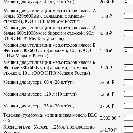
Мешки для мусора, 35 л (10 шт/уп)
26.30
₽
Мешки для утилизации мед.отходов класса А
белые 330х600мм с фальцами,с замком-
1.80
₽
стяжкой (ООО НПФ МедКом,Россия)
Мешки для утилизации мед.отходов класса А
белые 600х1000мм (с биркой и стяжкой) 90л
9.50
₽
(ООО НПФ МедКом ,Россия)
Мешки для утилизации мед.отходов класса Б
Желтые 330х600мм с фальцами, 10 л (ООО
1.50
₽
НПФ Медком,Россия)
Мешки для утилизации мед.отходов класса Б
Желтые 330х600мм с фальцами, с замком-
2.30
₽
стяжкой, 10 л (ООО НПФ Медком,Россия)
Мешки для мусора, 60 л (20 шт/уп)
73.50
₽
Мешки для мусора, 120 л (10 шт/уп)
52.50
₽
Мешки для мусора, 35 л (20 шт/уп)
37.50
₽
Тележка (тумбочка) медицинская модель BLQ
5,933.80
₽
015
Крем для рук "Ухажер" 125мл.(производство
141.70
₽
Россия)