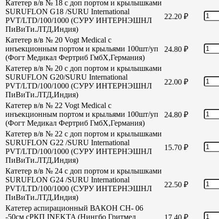
Катетер в/в № 18 с доп портом и крылышками
SURUFLON G18 /SURU International
22.20
₽
PVT/LTD/100/1000 (СУРУ ИНТЕРНЭШНЛ
ПиВиТи.ЛТД,Индия)
Катетер в/в № 20 Vogt Medical с
инъекционным портом и крыльями 100шт/уп
24.80
₽
(Фогт Медикал Фертриб ГмбХ,Германия)
Катетер в/в № 20 с доп портом и крылышками
SURUFLON G20/SURU International
22.00
₽
PVT/LTD/100/1000 (СУРУ ИНТЕРНЭШНЛ
ПиВиТи.ЛТД,Индия)
Катетер в/в № 22 Vogt Medical с
инъекционным портом и крыльями 100шт/уп
24.80
₽
(Фогт Медикал Фертриб ГмбХ,Германия)
Катетер в/в № 22 с доп портом и крылышками
SURUFLON G22 /SURU International
15.70
₽
PVT/LTD/100/1000 (СУРУ ИНТЕРНЭШНЛ
ПиВиТи.ЛТД,Индия)
Катетер в/в № 24 с доп портом и крылышками
SURUFLON G24 /SURU International
22.50
₽
PVT/LTD/100/1000 (СУРУ ИНТЕРНЭШНЛ
ПиВиТи.ЛТД,Индия)
Катетер аспирационный ВАКОН СН- 06
-50см сРКП INEKTA (Нингбо Гритмед
17.40
₽