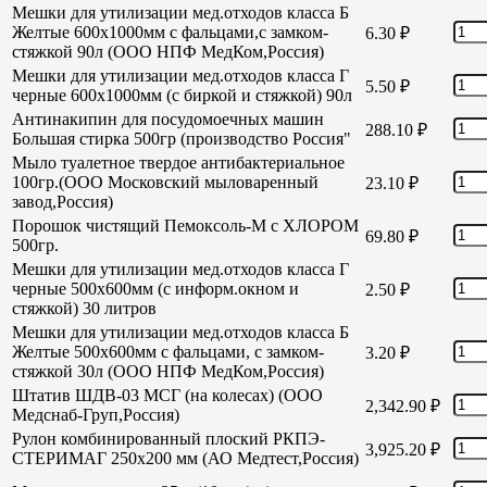
Мешки для утилизации мед.отходов класса Б
Желтые 600х1000мм с фальцами,с замком-
6.30
₽
стяжкой 90л (ООО НПФ МедКом,Россия)
Мешки для утилизации мед.отходов класса Г
5.50
₽
черные 600х1000мм (с биркой и стяжкой) 90л
Антинакипин для посудомоечных машин
288.10
₽
Большая стирка 500гр (производство Россия"
Мыло туалетное твердое антибактериальное
100гр.(ООО Московский мыловаренный
23.10
₽
завод,Россия)
Порошок чистящий Пемоксоль-М с ХЛОРОМ
69.80
₽
500гр.
Мешки для утилизации мед.отходов класса Г
черные 500х600мм (с информ.окном и
2.50
₽
стяжкой) 30 литров
Мешки для утилизации мед.отходов класса Б
Желтые 500х600мм с фальцами, с замком-
3.20
₽
стяжкой 30л (ООО НПФ МедКом,Россия)
Штатив ШДВ-03 МСГ (на колесах) (ООО
2,342.90
₽
Медснаб-Груп,Россия)
Рулон комбинированный плоский РКПЭ-
3,925.20
₽
СТЕРИМАГ 250х200 мм (АО Медтест,Россия)