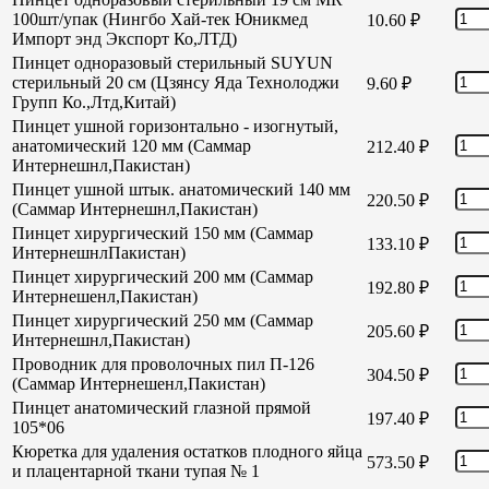
100шт/упак (Нингбо Хай-тек Юникмед
10.60
₽
Импорт энд Экспорт Ко,ЛТД)
Пинцет одноразовый стерильный SUYUN
стерильный 20 см (Цзянсу Яда Технолоджи
9.60
₽
Групп Ко.,Лтд,Китай)
Пинцет ушной горизонтально - изогнутый,
анатомический 120 мм (Саммар
212.40
₽
Интернешнл,Пакистан)
Пинцет ушной штык. анатомический 140 мм
220.50
₽
(Саммар Интернешнл,Пакистан)
Пинцет хирургический 150 мм (Саммар
133.10
₽
ИнтернешнлПакистан)
Пинцет хирургический 200 мм (Саммар
192.80
₽
Интернешенл,Пакистан)
Пинцет хирургический 250 мм (Саммар
205.60
₽
Интернешнл,Пакистан)
Проводник для проволочных пил П-126
304.50
₽
(Саммар Интернешенл,Пакистан)
Пинцет анатомический глазной прямой
197.40
₽
105*06
Кюретка для удаления остатков плодного яйца
573.50
₽
и плацентарной ткани тупая № 1