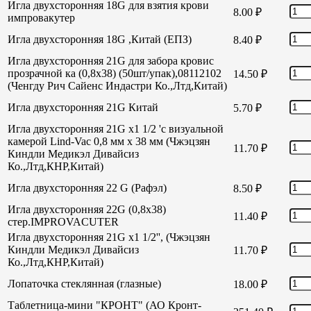
Игла двухсторонняя 18G для взятия крови
8.00
₽
импровакутер
Игла двухсторонняя 18G ,Китай (ЕПЗ)
8.40
₽
Игла двухсторонняя 21G для забора кровис
прозрачной ка (0,8х38) (50шт/упак),08112102
14.50
₽
(Ченгду Рич Сайенс Индастри Ко.,Лтд,Китай)
Игла двухсторонняя 21G Китай
5.70
₽
Игла двухсторонняя 21G х1 1/2 'с визуальной
камерой Lind-Vac 0,8 мм х 38 мм (Чжэцзян
11.70
₽
Киндли Медикэл Дивайсиз
Ко.,Лтд,КНР,Китай)
Игла двухсторонняя 22 G (Рафэл)
8.50
₽
Игла двухсторонняя 22G (0,8х38)
11.40
₽
стер.IMPROVACUTER
Игла двухсторонняя 21G х1 1/2'', (Чжэцзян
Киндли Медикэл Дивайсиз
11.70
₽
Ко.,Лтд,КНР,Китай)
Лопаточка стеклянная (глазные)
18.00
₽
Таблетница-мини "КРОНТ" (АО Кронт-