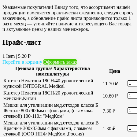
Уважаемые покупатели! Ввиду того, что ассортимент нашей
продукции изменяется практически ежедневно, следуя спросу
заказчиков, а обновление прайс-листа производится только 1
раз в месяц — уточняйте наличие интересующего Вас товара
и актуальные цены у наших менеджеров.
Прайс-лист
1 Item
|
5.20
₽
Перейти в корзину
Оформить заказ
Ценовая группа/ Характеристика
Цена
номенклатуры
Катетер Нелатона 18CH/40 урологический
11.70
₽
мужской INTEGRAL Medical
Катетер Нелатона 18CH/20 урологический
10.60
₽
женский,Китай
Мешки для утилизации мед.отходов класса Б
Желтые 800х900мм с фальцами, (с замком-
7.30
₽
стяжкой) 100-110л "МедКом"
Мешки для утилизации мед.отходов класса В
Красные 300х330мм с фальцами, с замком-
1.30
₽
стяжкой (ООО НПФ МедКом ,Россия)