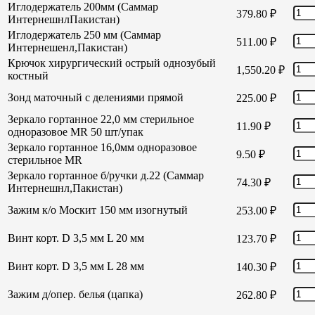
Иглодержатель 200мм (Саммар
379.80
₽
ИнтернешнлПакистан)
Иглодержатель 250 мм (Саммар
511.00
₽
Интернешенл,Пакистан)
Крючок хирургический острый однозубый
1,550.20
₽
костный
Зонд маточный с делениями прямой
225.00
₽
Зеркало гортанное 22,0 мм стерильное
11.90
₽
одноразовое MR 50 шт/упак
Зеркало гортанное 16,0мм одноразовое
9.50
₽
стерильное MR
Зеркало гортанное б/ручки д.22 (Саммар
74.30
₽
Интернешнл,Пакистан)
Зажим к/о Москит 150 мм изогнутый
253.00
₽
Винт корт. D 3,5 мм L 20 мм
123.70
₽
Винт корт. D 3,5 мм L 28 мм
140.30
₽
Зажим д/опер. белья (цапка)
262.80
₽