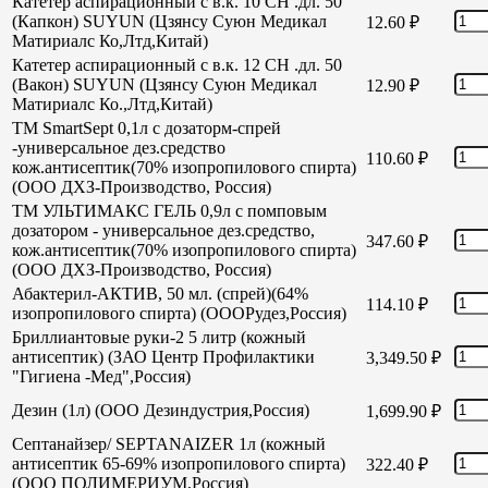
Катетер аспирационный с в.к. 10 СН .дл. 50
(Капкон) SUYUN (Цзянсу Суюн Медикал
12.60
₽
Матириалс Ко,Лтд,Китай)
Катетер аспирационный с в.к. 12 СН .дл. 50
(Вакон) SUYUN (Цзянсу Суюн Медикал
12.90
₽
Матириалс Ко.,Лтд,Китай)
TM SmartSept 0,1л с дозаторм-спрей
-универсальное дез.средство
110.60
₽
кож.антисептик(70% изопропилового спирта)
(ООО ДХЗ-Производство, Россия)
TM УЛЬТИМАКС ГЕЛЬ 0,9л с помповым
дозатором - универсальное дез.средство,
347.60
₽
кож.антисептик(70% изопропилового спирта)
(ООО ДХЗ-Производство, Россия)
Абактерил-АКТИВ, 50 мл. (спрей)(64%
114.10
₽
изопропилового спирта) (ОООРудез,Россия)
Бриллиантовые руки-2 5 литр (кожный
антисептик) (ЗАО Центр Профилактики
3,349.50
₽
"Гигиена -Мед",Россия)
Дезин (1л) (ООО Дезиндустрия,Россия)
1,699.90
₽
Септанайзер/ SEPTANAIZER 1л (кожный
антисептик 65-69% изопропилового спирта)
322.40
₽
(ООО ПОЛИМЕРИУМ,Россия)