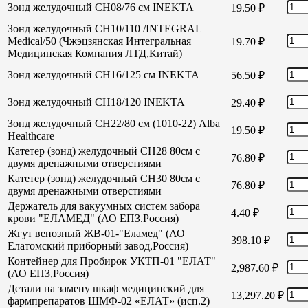
Зонд желудочный СН08/76 см INEKTA
19.50
₽
Зонд желудочный СН10/110 /INTEGRAL
Medical/50 (Чжэцзянская Интегральная
19.70
₽
Медицинская Компания ЛТД,Китай)
Зонд желудочный СН16/125 см INEKTA
56.50
₽
Зонд желудочный СН18/120 INEKTA
29.40
₽
Зонд желудочный СН22/80 см (1010-22) Alba
19.50
₽
Healthcare
Катетер (зонд) желудочный СН28 80см с
76.80
₽
двумя дренажными отверстиями
Катетер (зонд) желудочный СН30 80см с
76.80
₽
двумя дренажными отверстиями
Держатель для вакуумных систем забора
4.40
₽
крови "ЕЛАМЕД" (АО ЕПЗ.Россия)
Жгут венозный ЖВ-01-"Еламед" (АО
398.10
₽
Елатомский приборный завод,Россия)
Контейнер для Пробирок УКТП-01 "ЕЛАТ"
2,987.60
₽
(АО ЕПЗ,Россия)
Детали на замену шкаф медицинский для
13,297.20
₽
фармпрепаратов ШМФ-02 «ЕЛАТ» (исп.2)