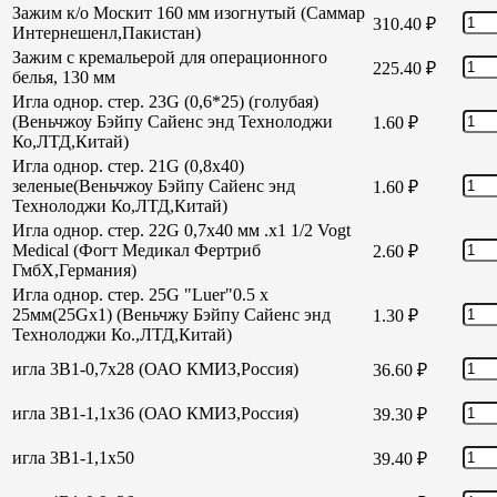
Зажим к/о Москит 160 мм изогнутый (Саммар
310.40
₽
Интернешенл,Пакистан)
Зажим с кремальерой для операционного
225.40
₽
белья, 130 мм
Игла однор. стер. 23G (0,6*25) (голубая)
(Веньчжоу Бэйпу Сайенс энд Технолоджи
1.60
₽
Ко,ЛТД,Китай)
Игла однор. стер. 21G (0,8х40)
зеленые(Веньчжоу Бэйпу Сайенс энд
1.60
₽
Технолоджи Ко,ЛТД,Китай)
Игла однор. стер. 22G 0,7х40 мм .х1 1/2 Vogt
Medical (Фогт Медикал Фертриб
2.60
₽
ГмбХ,Германия)
Игла однор. стер. 25G "Luer"0.5 х
25мм(25Gх1) (Веньчжу Бэйпу Сайенс энд
1.30
₽
Технолоджи Ко.,ЛТД,Китай)
игла 3В1-0,7х28 (ОАО КМИЗ,Россия)
36.60
₽
игла 3В1-1,1х36 (ОАО КМИЗ,Россия)
39.30
₽
игла 3В1-1,1х50
39.40
₽