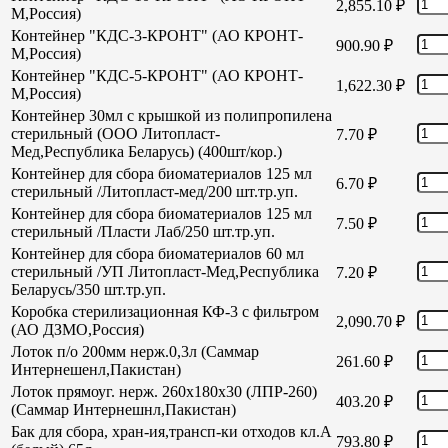
2,855.10
₽
М,Россия)
Контейнер "КДС-3-КРОНТ" (АО КРОНТ-
900.90
₽
М,Россия)
Контейнер "КДС-5-КРОНТ" (АО КРОНТ-
1,622.30
₽
М,Россия)
Контейнер 30мл с крышкой из полипропилена
стерильный (ООО Литопласт-
7.70
₽
Мед,Республика Беларусь) (400шт/кор.)
Контейнер для сбора биоматериалов 125 мл
6.70
₽
стерильный /Литопласт-мед/200 шт.тр.уп.
Контейнер для сбора биоматериалов 125 мл
7.50
₽
стерильный /Пласти Лаб/250 шт.тр.уп.
Контейнер для сбора биоматериалов 60 мл
стерильный /УП Литопласт-Мед,Республика
7.20
₽
Беларусь/350 шт.тр.уп.
Коробка стерилизационная КФ-3 с фильтром
2,090.70
₽
(АО ДЗМО,Россия)
Лоток п/о 200мм нерж.0,3л (Саммар
261.60
₽
Интернешенл,Пакистан)
Лоток прямоуг. нерж. 260х180х30 (ЛПР-260)
403.20
₽
(Саммар Интернешнл,Пакистан)
Бак для сбора, хран-ия,трансп-ки отходов кл.А
793.80
₽