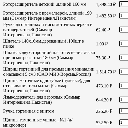
Роторасширитель детский ,длиной 160 мм
1,398.40
₽
Роторасширитель с кремальерой, длиной 190
1,482.50
₽
мм (Саммар Интернешенл,Пакистан)
Ручка д/гортанных и носоглоточных зеркал и
ватодержателей (Саммар
62.40
₽
Интернешенл,Пакистан)
Шпатель 140х16мм,деревянный ,100шт в
1.00
₽
пачке
Шпатель двухсторонний для оттеснения языка
при осмотре глотки 180 мм(Саммар
75.30
₽
Интернешнл,Пакистан)
Шприц гортанный для промывания миндалин
1,514.70
₽
с насадкой 5 см3 (ОАО МИЗ-Ворсма,Россия)
Щипцы маточные однозубые (пулевые), для
оттягивания тела матки (Саммар
473.10
₽
Интернешнл,Пакистан)
Языкодержатель для взрослых (Саммар
644.30
₽
Интернешенл,Пакистан)
Ручка гортанная с винтом
226.20
₽
Щипцы тампонные ушные , №1 (д/
532.50
₽
микроопер)