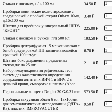
Стакан с носиком, п/п, 100 мл
34.50
₽
Пробирки конические полистироловые с
градуировкой с пробкой стерил Объем 10мл,
3.40
₽
д.16х100 мм
Штатив для пробирок универсальный ШПУ-
225.00
₽
"КРОНТ"
Стакан с носиком и ручкой, п/п 500 мл
193.50
₽
Пробирка центрифужная 15 мл коническая с
белой градуировкой ПП завинчивающейся
6.70
₽
крышкой 100 шт/уп
Штатив-бокс д/хранения предметных
211.10
₽
стекол,п/с на 25 шт
Набор иммунохроматографических тест-
систем для качественного определения
142.40
₽
содержания антител к ВИЧ-1 и ВИЧ-2 в
цельной крови, сыворотке и плазме (Abon
Персональные ланцеты Droplet 30 G/0.31 mm
573.50
₽
Пробирка вакуумная объем 6 мл, 13х100мм,
для гематологических исследований (ЭДТА-
9.50
₽
КЗ), пластик, IMPROVACUTER