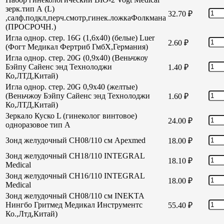
зерк.тип А (L)
32.70
₽
,салф.подкл,перч.смотр,гинек.ложкаФолкмана
(ПРОСРОЧН.)
Игла однор. стер. 16G (1,6х40) (белые) Luer
2.60
₽
(Фогт Медикал Фертриб ГмбХ,Германия)
Игла однор. стер. 20G (0,9х40) (Веньчжоу
Бэйпу Сайенс энд Технолоджи
1.40
₽
Ко,ЛТД,Китай)
Игла однор. стер. 20G 0,9х40 (желтые)
(Веньчжоу Бэйпу Сайенс энд Технолоджи
1.60
₽
Ко,ЛТД,Китай)
Зеркало Куско L (гинеколог винтовое)
24.00
₽
одноразовое тип А
Зонд желудочный СН08/110 см Apexmed
18.00
₽
Зонд желудочный СН18/110 INTEGRAL
18.10
₽
Medical
Зонд желудочный СН16/110 INTEGRAL
18.00
₽
Medical
Зонд желудочный СН08/110 см INEKTA
Нингбо Гритмед Медикал Инструментс
55.40
₽
Ко.,Лтд,Китай)