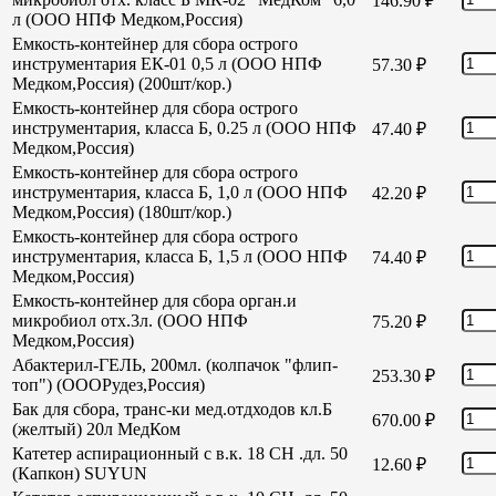
146.90
₽
л (ООО НПФ Медком,Россия)
Емкость-контейнер для сбора острого
инструментария ЕК-01 0,5 л (ООО НПФ
57.30
₽
Медком,Россия) (200шт/кор.)
Емкость-контейнер для сбора острого
инструментария, класса Б, 0.25 л (ООО НПФ
47.40
₽
Медком,Россия)
Емкость-контейнер для сбора острого
инструментария, класса Б, 1,0 л (ООО НПФ
42.20
₽
Медком,Россия) (180шт/кор.)
Емкость-контейнер для сбора острого
инструментария, класса Б, 1,5 л (ООО НПФ
74.40
₽
Медком,Россия)
Емкость-контейнер для сбора орган.и
микробиол отх.3л. (ООО НПФ
75.20
₽
Медком,Россия)
Абактерил-ГЕЛЬ, 200мл. (колпачок "флип-
253.30
₽
топ") (ОООРудез,Россия)
Бак для сбора, транс-ки мед.отдходов кл.Б
670.00
₽
(желтый) 20л МедКом
Катетер аспирационный с в.к. 18 СН .дл. 50
12.60
₽
(Капкон) SUYUN