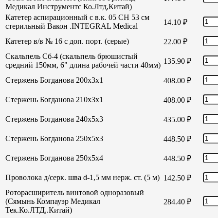
Медикал Инструментс Ко.Лтд,Китай)
Катетер аспирационный с в.к. 05 СН 53 см
14.10
₽
стерильный Вакон .INTEGRAL Medical
Катетер в/в № 16 с доп. порт. (серые)
22.00
₽
Скальпель Сб-4 (скальпель брюшистый
135.90
₽
средний 150мм, 6" длина рабочей части 40мм)
Стержень Богданова 200х3х1
408.00
₽
Стержень Богданова 210х3х1
408.00
₽
Стержень Богданова 240х5х3
435.00
₽
Стержень Богданова 250х5х3
448.50
₽
Стержень Богданова 250х5х4
448.50
₽
Проволока д/серк. шва d-1,5 мм нерж. ст. (5 м)
142.50
₽
Роторасширитель винтовой одноразовый
(Сямынь Компауэр Медикал
284.40
₽
Тек.Ко.ЛТД,.Китай)