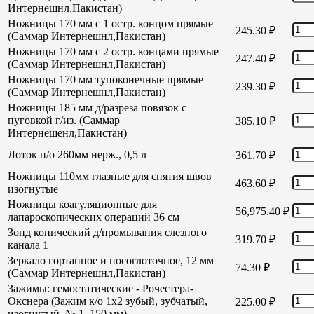
Интернешнл,Пакистан)
Ножницы 170 мм с 1 остр. концом прямые
245.30
₽
(Саммар Интернешнл,Пакистан)
Ножницы 170 мм с 2 остр. концами прямые
247.40
₽
(Саммар Интернешнл,Пакистан)
Ножницы 170 мм тупоконечные прямые
239.30
₽
(Саммар Интернешнл,Пакистан)
Ножницы 185 мм д/разреза повязок с
пуговкой г/из. (Саммар
385.10
₽
Интернешенл,Пакистан)
Лоток п/о 260мм нерж., 0,5 л
361.70
₽
Ножницы 110мм глазные для снятия швов
463.60
₽
изогнутые
Ножницы коагуляционные для
56,975.40
₽
лапароскопических операций 36 см
Зонд конический д/промывания слезного
319.70
₽
канала 1
Зеркало гортанное и носоглоточное, 12 мм
74.30
₽
(Саммар Интернешнл,Пакистан)
Зажимы: гемостатические - Рочестера-
Окснера (Зажим к/о 1х2 зубый, зубчатый,
225.00
₽
изогнутый, № 1, 150 мм)