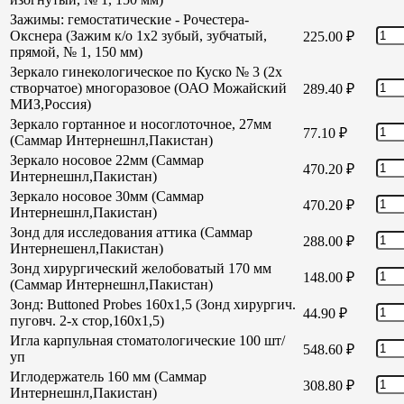
Зажимы: гемостатические - Рочестера-
Окснера (Зажим к/о 1х2 зубый, зубчатый,
225.00
₽
прямой, № 1, 150 мм)
Зеркало гинекологическое по Куско № 3 (2х
створчатое) многоразовое (ОАО Можайский
289.40
₽
МИЗ,Россия)
Зеркало гортанное и носоглоточное, 27мм
77.10
₽
(Саммар Интернешнл,Пакистан)
Зеркало носовое 22мм (Саммар
470.20
₽
Интернешнл,Пакистан)
Зеркало носовое 30мм (Саммар
470.20
₽
Интернешнл,Пакистан)
Зонд для исследования аттика (Саммар
288.00
₽
Интернешенл,Пакистан)
Зонд хирургический желобоватый 170 мм
148.00
₽
(Саммар Интернешнл,Пакистан)
Зонд: Buttoned Probes 160х1,5 (Зонд хирургич.
44.90
₽
пуговч. 2-х стор,160х1,5)
Игла карпульная стоматологические 100 шт/
548.60
₽
уп
Иглодержатель 160 мм (Саммар
308.80
₽
Интернешнл,Пакистан)