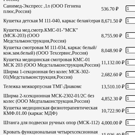
Санимед-Экспресс ,1л (ООО Гегиена
536.70
₽
плюс,Россия)
Кушетка детская М 111-040, каркас белая/серая
8,671.50
₽
Кушетка мед.смотр.КМС-01-"МСК"
(МСК-203) (ООО
8,755.90
₽
Медстальконструкция,Россия)
Кушетка смотровая М 111-034, каркас белый/
8,048.90
₽
кож.зам.белый) (ООО Техсервис,Россия)
Кушетка медицинская смотровая КМС-01
11,132.00
₽
МСК 203 (ООО Медстальконструкция,Россия)
Ширма 1-секционная без колес МСК-302-
2,682.60
₽
01(Медстальконструкция,Россия)
Тележка межкорпусная ТМГ-Диакомс
13,510.10
₽
Ширма 2-хсекционная МСК-2302-01/2С без
4,852.30
₽
колес (ООО Медтальконструкция.Россия)
Кушетка медицинская физиотерапевтическая
10,722.90
₽
КМФ.01.00 (каркас МДФ)
Штанга для подвески ручных опор (МСК-112)
4,000.00
₽
Кровать функциональная четырехсексионная
15,936.40
₽