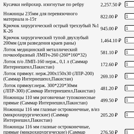
Кусачки нейрохир. изогнутые по ребру
2,257.50
₽
Ножницы 235мм для перевязочного
822.00
₽
материала н-15т
Крючок хирургический острый трехзубый №1
945.00
₽
К-26
Крючок хирургический тупой двухзубый
1,464.10
₽
200мм (для разведения краев раны)
Лоток медицинский металлический
581.10
₽
почкообразный ЛМПч-260 (260*160*32)
Лоток п/о ЛМП-160 нерж., 0,1 л (Саммар
172.60
₽
Интернешенл,Пакистан)
Лоток прямоуг. нерж.200х150х30 (ЛПР-200)
269.10
₽
(Саммар Интернешенл,Пакистан)
Лоток прямоуг.нерж. 300*220*30мм
481.20
₽
(ЛПР-300) (Саммар Интернешенл,Пакистан)
Ножницы 110 мм роговичные тупоконесные
499.50
₽
прямые (Саммар Интернешнл,Пакистан)
Ножницы 116 мм глазные остроконечные, в/из
(микрохирургические) (Саммар
205.20
₽
Интернешнл,Пакистан)
Ножницы 116 мм глазные остроконечные,
прямые (микрохирургические) (Саммар
276.50
₽