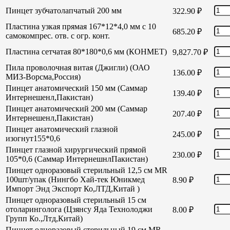
Пинцет зубчатолапчатый 200 мм
322.90
₽
Пластина узкая прямая 167*12*4,0 мм с 10
685.20
₽
самокомпрес. отв. с огр. конт.
Пластина сетчатая 80*180*0,6 мм (КОНМЕТ)
9,827.70
₽
Пила проволочная витая (Джигли) (ОАО
136.00
₽
МИЗ-Ворсма,Россия)
Пинцет анатомический 150 мм (Саммар
139.40
₽
Интернешенл,Пакистан)
Пинцет анатомический 200 мм (Саммар
207.40
₽
Интернешенл,Пакистан)
Пинцет анатомический глазной
245.00
₽
изогнут155*0,6
Пинцет глазной хирургический прямой
230.00
₽
105*0,6 (Саммар ИнтернешнлПакистан)
Пинцет одноразовый стерильный 12,5 см MR
100шт/упак (Нингбо Хай-тек Юникмед
8.90
₽
Импорт Энд Экспорт Ко,ЛТД,Китай )
Пинцет одноразовый стерильный 15 см
отоларинголога (Цзянсу Яда Технолоджи
8.00
₽
Групп Ко.,Лтд,Китай)
Пинцет одноразовый стерильный 19 см MR