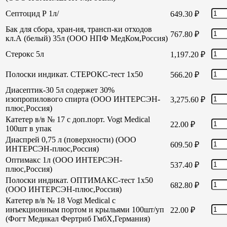
Септоцид Р 1л/
649.30
₽
Бак для сбора, хран-ия, трансп-ки отходов
767.80
₽
кл.А (белый) 35л (ООО НПФ МедКом,Россия)
Стерокс 5л
1,197.20
₽
Полоски индикат. СТЕРОКС-тест 1х50
566.20
₽
Диасептик-30 5л содержет 30%
изопропилового спирта (ООО ИНТЕРСЭН-
3,275.60
₽
плюс,Россия)
Катетер в/в № 17 с доп.порт. Vogt Medical
22.00
₽
100шт в упак
Диаспрей 0,75 л (поверхности) (ООО
609.50
₽
ИНТЕРСЭН-плюс,Россия)
Оптимакс 1л (ООО ИНТЕРСЭН-
537.40
₽
плюс,Россия)
Полоски индикат. ОПТИМАКС-тест 1х50
682.80
₽
(ООО ИНТЕРСЭН-плюс,Россия)
Катетер в/в № 18 Vogt Medical с
инъекционным портом и крыльями 100шт/уп
22.00
₽
(Фогт Медикал Фертриб ГмбХ,Германия)