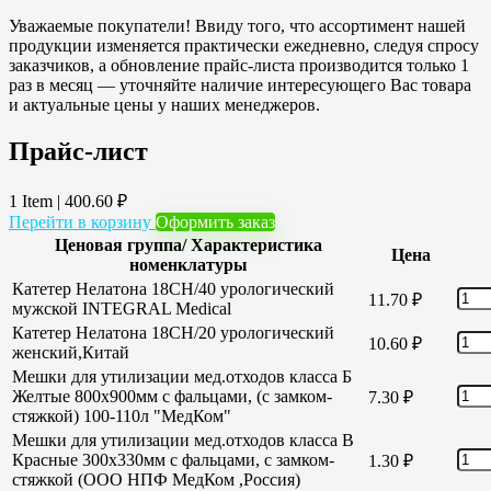
Уважаемые покупатели! Ввиду того, что ассортимент нашей
продукции изменяется практически ежедневно, следуя спросу
заказчиков, а обновление прайс-листа производится только 1
раз в месяц — уточняйте наличие интересующего Вас товара
и актуальные цены у наших менеджеров.
Прайс-лист
1 Item
|
400.60
₽
Перейти в корзину
Оформить заказ
Ценовая группа/ Характеристика
Цена
номенклатуры
Катетер Нелатона 18CH/40 урологический
11.70
₽
мужской INTEGRAL Medical
Катетер Нелатона 18CH/20 урологический
10.60
₽
женский,Китай
Мешки для утилизации мед.отходов класса Б
Желтые 800х900мм с фальцами, (с замком-
7.30
₽
стяжкой) 100-110л "МедКом"
Мешки для утилизации мед.отходов класса В
Красные 300х330мм с фальцами, с замком-
1.30
₽
стяжкой (ООО НПФ МедКом ,Россия)