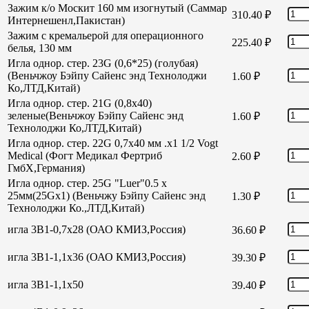
Зажим к/о Москит 160 мм изогнутый (Саммар
310.40
₽
Интернешенл,Пакистан)
Зажим с кремальерой для операционного
225.40
₽
белья, 130 мм
Игла однор. стер. 23G (0,6*25) (голубая)
(Веньчжоу Бэйпу Сайенс энд Технолоджи
1.60
₽
Ко,ЛТД,Китай)
Игла однор. стер. 21G (0,8х40)
зеленые(Веньчжоу Бэйпу Сайенс энд
1.60
₽
Технолоджи Ко,ЛТД,Китай)
Игла однор. стер. 22G 0,7х40 мм .х1 1/2 Vogt
Medical (Фогт Медикал Фертриб
2.60
₽
ГмбХ,Германия)
Игла однор. стер. 25G "Luer"0.5 х
25мм(25Gх1) (Веньчжу Бэйпу Сайенс энд
1.30
₽
Технолоджи Ко.,ЛТД,Китай)
игла 3В1-0,7х28 (ОАО КМИЗ,Россия)
36.60
₽
игла 3В1-1,1х36 (ОАО КМИЗ,Россия)
39.30
₽
игла 3В1-1,1х50
39.40
₽