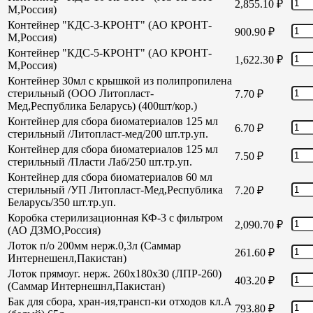
2,855.10
₽
М,Россия)
Контейнер "КДС-3-КРОНТ" (АО КРОНТ-
900.90
₽
М,Россия)
Контейнер "КДС-5-КРОНТ" (АО КРОНТ-
1,622.30
₽
М,Россия)
Контейнер 30мл с крышкой из полипропилена
стерильный (ООО Литопласт-
7.70
₽
Мед,Республика Беларусь) (400шт/кор.)
Контейнер для сбора биоматериалов 125 мл
6.70
₽
стерильный /Литопласт-мед/200 шт.тр.уп.
Контейнер для сбора биоматериалов 125 мл
7.50
₽
стерильный /Пласти Лаб/250 шт.тр.уп.
Контейнер для сбора биоматериалов 60 мл
стерильный /УП Литопласт-Мед,Республика
7.20
₽
Беларусь/350 шт.тр.уп.
Коробка стерилизационная КФ-3 с фильтром
2,090.70
₽
(АО ДЗМО,Россия)
Лоток п/о 200мм нерж.0,3л (Саммар
261.60
₽
Интернешенл,Пакистан)
Лоток прямоуг. нерж. 260х180х30 (ЛПР-260)
403.20
₽
(Саммар Интернешнл,Пакистан)
Бак для сбора, хран-ия,трансп-ки отходов кл.А
793.80
₽