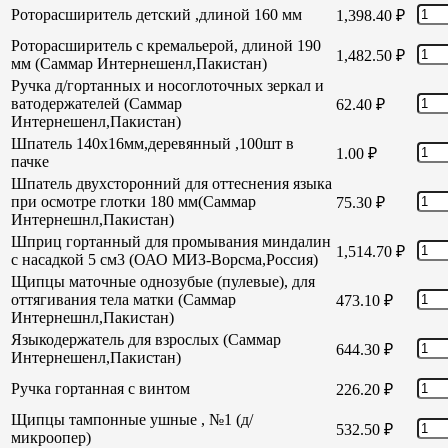
Роторасширитель детский ,длиной 160 мм
1,398.40
₽
Роторасширитель с кремальерой, длиной 190
1,482.50
₽
мм (Саммар Интернешенл,Пакистан)
Ручка д/гортанных и носоглоточных зеркал и
ватодержателей (Саммар
62.40
₽
Интернешенл,Пакистан)
Шпатель 140х16мм,деревянный ,100шт в
1.00
₽
пачке
Шпатель двухсторонний для оттеснения языка
при осмотре глотки 180 мм(Саммар
75.30
₽
Интернешнл,Пакистан)
Шприц гортанный для промывания миндалин
1,514.70
₽
с насадкой 5 см3 (ОАО МИЗ-Ворсма,Россия)
Щипцы маточные однозубые (пулевые), для
оттягивания тела матки (Саммар
473.10
₽
Интернешнл,Пакистан)
Языкодержатель для взрослых (Саммар
644.30
₽
Интернешенл,Пакистан)
Ручка гортанная с винтом
226.20
₽
Щипцы тампонные ушные , №1 (д/
532.50
₽
микроопер)