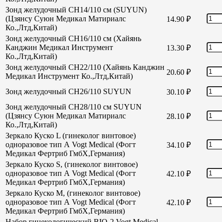
Зонд желудочный CH14/110 см (SUYUN)
(Цзянсу Суюн Медикал Матириалс
14.90
₽
Ко.,Лтд,Китай)
Зонд желудочный CH16/110 см (Хайянь
Канджин Медикал Инструмент
13.30
₽
Ко.,Лтд,Китай)
Зонд желудочный СН22/110 (Хайянь Канджин
20.60
₽
Медикал Инструмент Ко.,Лтд,Китай)
Зонд желудочный СН26/110 SUYUN
30.10
₽
Зонд желудочный СН28/110 см SUYUN
(Цзянсу Суюн Медикал Матириалс
28.10
₽
Ко.,Лтд,Китай)
Зеркало Куско L (гинеколог винтовое)
одноразовое тип А Vogt Medical (Фогт
34.10
₽
Медикал Фертриб ГмбХ,Германия)
Зеркало Куско S, (гинеколог винтовое)
одноразовое тип А Vogt Medical (Фогт
42.10
₽
Медикал Фертриб ГмбХ,Германия)
Зеркало Куско М, (гинеколог винтовое)
одноразовое тип А Vogt Medical (Фогт
42.10
₽
Медикал Фертриб ГмбХ,Германия)
Набор гинекологический BIO-2 Vogt Medical