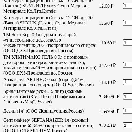
Катетер аспирационный с в.к. 10 СН .дл. 50
(Капкон) SUYUN (Цзянсу Суюн Медикал
12.60
₽
Матириалс Ко,Лтд,Китай)
Катетер аспирационный с в.к. 12 СН .дл. 50
(Вакон) SUYUN (Цзянсу Суюн Медикал
12.90
₽
Матириалс Ко.,Лтд,Китай)
TM SmartSept 0,1л с дозаторм-спрей
-универсальное дез.средство
110.60
₽
кож.антисептик(70% изопропилового спирта)
(ООО ДХЗ-Производство, Россия)
TM УЛЬТИМАКС ГЕЛЬ 0,9л с помповым
дозатором - универсальное дез.средство,
347.60
₽
кож.антисептик(70% изопропилового спирта)
(ООО ДХЗ-Производство, Россия)
Абактерил-АКТИВ, 50 мл. (спрей)(64%
114.10
₽
изопропилового спирта) (ОООРудез,Россия)
Бриллиантовые руки-2 5 литр (кожный
антисептик) (ЗАО Центр Профилактики
3,349.50
₽
"Гигиена -Мед",Россия)
Дезин (1л) (ООО Дезиндустрия,Россия)
1,699.90
₽
Септанайзер/ SEPTANAIZER 1л (кожный
антисептик 65-69% изопропилового спирта)
322.40
₽
(ООО ПОЛИМЕРИУМ,Россия)