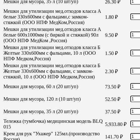
Мешки для мусора, 35 л (10 шт/уп)
26.30
₽
Мешки для утилизации мед.отходов класса А
белые 330х600мм с фальцами,с замком-
1.80
₽
стяжкой (ООО НПФ МедКом,Россия)
Мешки для утилизации мед.отходов класса А
белые 600х1000мм (с биркой и стяжкой) 90л
9.50
₽
(ООО НПФ МедКом ,Россия)
Мешки для утилизации мед.отходов класса Б
Желтые 330х600мм с фальцами, 10 л (ООО
1.50
₽
НПФ Медком,Россия)
Мешки для утилизации мед.отходов класса Б
Желтые 330х600мм с фальцами, с замком-
2.30
₽
стяжкой, 10 л (ООО НПФ Медком,Россия)
Мешки для мусора, 60 л (20 шт/уп)
73.50
₽
Мешки для мусора, 120 л (10 шт/уп)
52.50
₽
Мешки для мусора, 35 л (20 шт/уп)
37.50
₽
Тележка (тумбочка) медицинская модель BLQ
5,933.80
₽
015
Крем для рук "Ухажер" 125мл.(производство
141.70
₽
Россия)