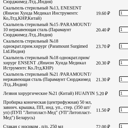
Сюрджимед Лтд.,Индия)
Скальпель стерильный №13, ENESENT
(Яньчэн Хуида Медикал Инструментс
19.60
₽
Ко,Лтд,КНР,Китай)
Скальпель стерильный №15 /PARAMOUNT/
10 нержавеющая сталь (Парамаунт
20.40
₽
Сюрджимед Лтд.,Индия)
Скальпель стерильный №18
однократ.прим.хирург (Paramount Surgimed
23.70
₽
Ltd.Индия)
Скальпель стерильный №18 однократ.прим/
хирург ENSENT .(Яньчэн Хуида Медикал
20.30
₽
Иструментс Ко.Лтд,КНР)
Скальпель стерильный №21 /PARAMOUNT/
нержавеющая сталь (Парамаунт Сюрджимед
21.30
₽
Лтд.,Индия)
Лезвия хирургические №21 (Китай) HUAIYIN
5.20
₽
Пробирка коническая (центрифужная) 50 мл,
завинч. крышка, ПП, инд. уп., стер. (350 шт/
11.50
₽
уп) (ПУП "Литопласт-Мед" (УП"Литопласт-
Мед") Беларусь)
Стакан с носиком , п/п, 250 мл
72.00
₽