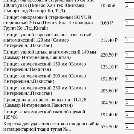
100шт/упак (Нингбо Хай-тек Юникмед
10.60
₽
Импорт энд Экспорт Ко,ЛТД)
Пинцет одноразовый стерильный SUYUN
стерильный 20 см (Цзянсу Яда Технолоджи
9.60
₽
Групп Ко.,Лтд,Китай)
Пинцет ушной горизонтально - изогнутый,
анатомический 120 мм (Саммар
212.40
₽
Интернешнл,Пакистан)
Пинцет ушной штык. анатомический 140 мм
220.50
₽
(Саммар Интернешнл,Пакистан)
Пинцет хирургический 150 мм (Саммар
133.10
₽
ИнтернешнлПакистан)
Пинцет хирургический 200 мм (Саммар
192.80
₽
Интернешенл,Пакистан)
Пинцет хирургический 250 мм (Саммар
205.60
₽
Интернешнл,Пакистан)
Проводник для проволочных пил П-126
304.50
₽
(Саммар Интернешенл,Пакистан)
Пинцет анатомический глазной прямой
197.40
₽
105*06
Кюретка для удаления остатков плодного яйца
573.50
₽
и плацентарной ткани тупая № 1