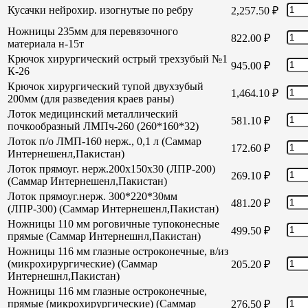
Кусачки нейрохир. изогнутые по ребру
2,257.50
₽
Ножницы 235мм для перевязочного
822.00
₽
материала н-15т
Крючок хирургический острый трехзубый №1
945.00
₽
К-26
Крючок хирургический тупой двухзубый
1,464.10
₽
200мм (для разведения краев раны)
Лоток медицинский металлический
581.10
₽
почкообразный ЛМПч-260 (260*160*32)
Лоток п/о ЛМП-160 нерж., 0,1 л (Саммар
172.60
₽
Интернешенл,Пакистан)
Лоток прямоуг. нерж.200х150х30 (ЛПР-200)
269.10
₽
(Саммар Интернешенл,Пакистан)
Лоток прямоуг.нерж. 300*220*30мм
481.20
₽
(ЛПР-300) (Саммар Интернешенл,Пакистан)
Ножницы 110 мм роговичные тупоконесные
499.50
₽
прямые (Саммар Интернешнл,Пакистан)
Ножницы 116 мм глазные остроконечные, в/из
(микрохирургические) (Саммар
205.20
₽
Интернешнл,Пакистан)
Ножницы 116 мм глазные остроконечные,
прямые (микрохирургические) (Саммар
276.50
₽