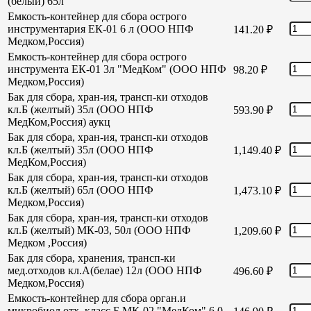
(белый) 65л
Емкость-контейнер для сбора острого
инструментария ЕК-01 6 л (ООО НПФ
141.20
₽
Медком,Россия)
Емкость-контейнер для сбора острого
инструмента ЕК-01 3л "МедКом" (ООО НПФ
98.20
₽
Медком,Россия)
Бак для сбора, хран-ия, трансп-ки отходов
кл.Б (желтый) 35л (ООО НПФ
593.90
₽
МедКом,Россия) аукц
Бак для сбора, хран-ия, трансп-ки отходов
кл.Б (желтый) 35л (ООО НПФ
1,149.40
₽
МедКом,Россия)
Бак для сбора, хран-ия, трансп-ки отходов
кл.Б (желтый) 65л (ООО НПФ
1,473.10
₽
Медком,Россия)
Бак для сбора, хран-ия, трансп-ки отходов
кл.Б (желтый) МК-03, 50л (ООО НПФ
1,209.60
₽
Медком ,Россия)
Бак для сбора, хранения, трансп-ки
мед.отходов кл.А(белае) 12л (ООО НПФ
496.60
₽
Медком,Россия)
Емкость-контейнер для сбора орган.и
микробиол отх. класс Б МК-02 "МедКом" 6,0