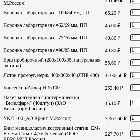
251.40
₽
М,Россия)
Воронка лабораторная d=100/84 мм, ПП
65.20
₽
Воронка лабораторная d=62/69 мм, ПП
45.00
₽
Воронка лабораторная d=75/76 мм, ПП
49.80
₽
Воронка лабораторная d=90/85 мм, ПП
49.80
₽
Ерш пробирочный (280х100х35, натуральная
55.60
₽
щетина)
Лоток прямоуг. нерж. 400х300х40 (ЛПР-400)
1,336.50
₽
Биосенсор-Аква-рН №100
253.40
₽
Пакет-контейнер гипотермический
"Виталфарм" (40шт/уп) (ЗАО
15.10
₽
Виталфарм,Россия)
УКП-100 (АО Кронт-М,Россия)
3,967.60
₽
Бинт медиц.эластич.когезивный стягив. EM-
Fix Haft 5см х 4,5м,бежевый (ООО
227.70
₽
ЕВРОМЕД,Россия)