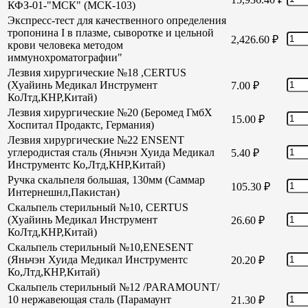
КФЗ-01-"МСК" (МСК-103)
Экспресс-тест для качественного определения
тропонина I в плазме, сыворотке и цельной
2,426.60
₽
крови человека методом
иммунохроматографии"
Лезвия хирургические №18 ,CERTUS
(Хуайинь Медикал Инструмент
7.00
₽
КоЛтд,КНР,Китай)
Лезвия хирургические №20 (Беромед ГмбХ
15.00
₽
Хоспитал Продактс, Германия)
Лезвия хирургические №22 ENSENT
углеродистая сталь (Яньчэн Хуида Медикал
5.40
₽
Инструментс Ко,Лтд,КНР,Китай)
Ручка скальпеля большая, 130мм (Саммар
105.30
₽
Интернешнл,Пакистан)
Скальпель стерильный №10, CERTUS
(Хуайинь Медикал Инструмент
26.60
₽
КоЛтд,КНР,Китай)
Скальпель стерильный №10,ENESENT
(Яньчэн Хуида Медикал Инструментс
20.20
₽
Ко,Лтд,КНР,Китай)
Скальпель стерильный №12 /PARAMOUNT/
10 нержавеющая сталь (Парамаунт
21.30
₽