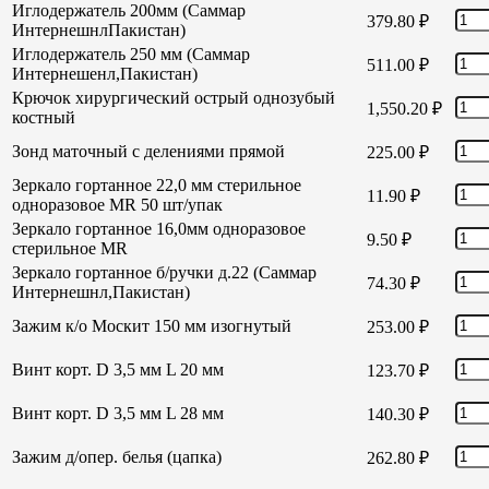
Иглодержатель 200мм (Саммар
379.80
₽
ИнтернешнлПакистан)
Иглодержатель 250 мм (Саммар
511.00
₽
Интернешенл,Пакистан)
Крючок хирургический острый однозубый
1,550.20
₽
костный
Зонд маточный с делениями прямой
225.00
₽
Зеркало гортанное 22,0 мм стерильное
11.90
₽
одноразовое MR 50 шт/упак
Зеркало гортанное 16,0мм одноразовое
9.50
₽
стерильное MR
Зеркало гортанное б/ручки д.22 (Саммар
74.30
₽
Интернешнл,Пакистан)
Зажим к/о Москит 150 мм изогнутый
253.00
₽
Винт корт. D 3,5 мм L 20 мм
123.70
₽
Винт корт. D 3,5 мм L 28 мм
140.30
₽
Зажим д/опер. белья (цапка)
262.80
₽