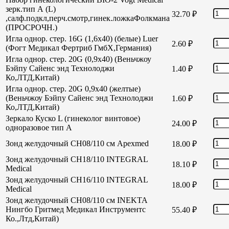
зерк.тип А (L)
32.70
₽
,салф.подкл,перч.смотр,гинек.ложкаФолкмана
(ПРОСРОЧН.)
Игла однор. стер. 16G (1,6х40) (белые) Luer
2.60
₽
(Фогт Медикал Фертриб ГмбХ,Германия)
Игла однор. стер. 20G (0,9х40) (Веньчжоу
Бэйпу Сайенс энд Технолоджи
1.40
₽
Ко,ЛТД,Китай)
Игла однор. стер. 20G 0,9х40 (желтые)
(Веньчжоу Бэйпу Сайенс энд Технолоджи
1.60
₽
Ко,ЛТД,Китай)
Зеркало Куско L (гинеколог винтовое)
24.00
₽
одноразовое тип А
Зонд желудочный СН08/110 см Apexmed
18.00
₽
Зонд желудочный СН18/110 INTEGRAL
18.10
₽
Medical
Зонд желудочный СН16/110 INTEGRAL
18.00
₽
Medical
Зонд желудочный СН08/110 см INEKTA
Нингбо Гритмед Медикал Инструментс
55.40
₽
Ко.,Лтд,Китай)