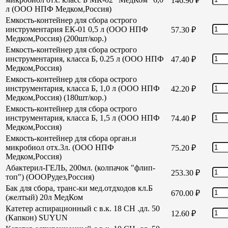
146.90
₽
л (ООО НПФ Медком,Россия)
Емкость-контейнер для сбора острого
инструментария ЕК-01 0,5 л (ООО НПФ
57.30
₽
Медком,Россия) (200шт/кор.)
Емкость-контейнер для сбора острого
инструментария, класса Б, 0.25 л (ООО НПФ
47.40
₽
Медком,Россия)
Емкость-контейнер для сбора острого
инструментария, класса Б, 1,0 л (ООО НПФ
42.20
₽
Медком,Россия) (180шт/кор.)
Емкость-контейнер для сбора острого
инструментария, класса Б, 1,5 л (ООО НПФ
74.40
₽
Медком,Россия)
Емкость-контейнер для сбора орган.и
микробиол отх.3л. (ООО НПФ
75.20
₽
Медком,Россия)
Абактерил-ГЕЛЬ, 200мл. (колпачок "флип-
253.30
₽
топ") (ОООРудез,Россия)
Бак для сбора, транс-ки мед.отдходов кл.Б
670.00
₽
(желтый) 20л МедКом
Катетер аспирационный с в.к. 18 СН .дл. 50
12.60
₽
(Капкон) SUYUN