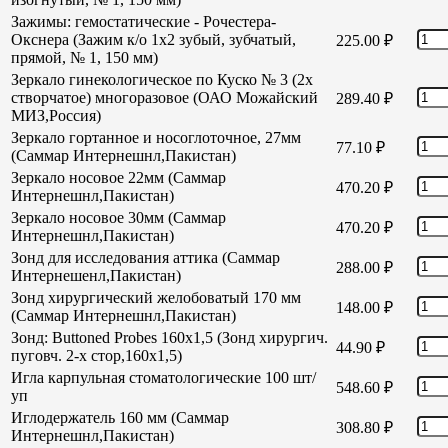
Зажимы: гемостатические - Рочестера-
Окснера (Зажим к/о 1х2 зубый, зубчатый,
225.00
₽
прямой, № 1, 150 мм)
Зеркало гинекологическое по Куско № 3 (2х
створчатое) многоразовое (ОАО Можайский
289.40
₽
МИЗ,Россия)
Зеркало гортанное и носоглоточное, 27мм
77.10
₽
(Саммар Интернешнл,Пакистан)
Зеркало носовое 22мм (Саммар
470.20
₽
Интернешнл,Пакистан)
Зеркало носовое 30мм (Саммар
470.20
₽
Интернешнл,Пакистан)
Зонд для исследования аттика (Саммар
288.00
₽
Интернешенл,Пакистан)
Зонд хирургический желобоватый 170 мм
148.00
₽
(Саммар Интернешнл,Пакистан)
Зонд: Buttoned Probes 160х1,5 (Зонд хирургич.
44.90
₽
пуговч. 2-х стор,160х1,5)
Игла карпульная стоматологические 100 шт/
548.60
₽
уп
Иглодержатель 160 мм (Саммар
308.80
₽
Интернешнл,Пакистан)