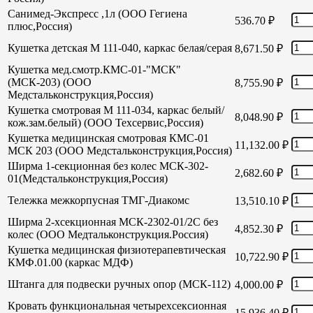
Санимед-Экспресс ,1л (ООО Гегиена
536.70
₽
плюс,Россия)
Кушетка детская М 111-040, каркас белая/серая
8,671.50
₽
Кушетка мед.смотр.КМС-01-"МСК"
(МСК-203) (ООО
8,755.90
₽
Медстальконструкция,Россия)
Кушетка смотровая М 111-034, каркас белый/
8,048.90
₽
кож.зам.белый) (ООО Техсервис,Россия)
Кушетка медицинская смотровая КМС-01
11,132.00
₽
МСК 203 (ООО Медстальконструкция,Россия)
Ширма 1-секционная без колес МСК-302-
2,682.60
₽
01(Медстальконструкция,Россия)
Тележка межкорпусная ТМГ-Диакомс
13,510.10
₽
Ширма 2-хсекционная МСК-2302-01/2С без
4,852.30
₽
колес (ООО Медтальконструкция.Россия)
Кушетка медицинская физиотерапевтическая
10,722.90
₽
КМФ.01.00 (каркас МДФ)
Штанга для подвески ручных опор (МСК-112)
4,000.00
₽
Кровать функциональная четырехсексионная
15,936.40
₽