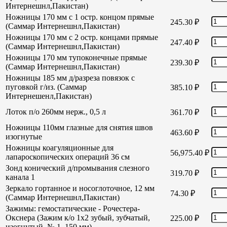
Интернешнл,Пакистан)
Ножницы 170 мм с 1 остр. концом прямые
245.30
₽
(Саммар Интернешнл,Пакистан)
Ножницы 170 мм с 2 остр. концами прямые
247.40
₽
(Саммар Интернешнл,Пакистан)
Ножницы 170 мм тупоконечные прямые
239.30
₽
(Саммар Интернешнл,Пакистан)
Ножницы 185 мм д/разреза повязок с
пуговкой г/из. (Саммар
385.10
₽
Интернешенл,Пакистан)
Лоток п/о 260мм нерж., 0,5 л
361.70
₽
Ножницы 110мм глазные для снятия швов
463.60
₽
изогнутые
Ножницы коагуляционные для
56,975.40
₽
лапароскопических операций 36 см
Зонд конический д/промывания слезного
319.70
₽
канала 1
Зеркало гортанное и носоглоточное, 12 мм
74.30
₽
(Саммар Интернешнл,Пакистан)
Зажимы: гемостатические - Рочестера-
Окснера (Зажим к/о 1х2 зубый, зубчатый,
225.00
₽
изогнутый, № 1, 150 мм)