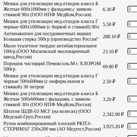
Мешки для утилизации мед.отходов класса Б
Желтые 600х1000мм с фальцами,с замком-
6.30
₽
стяжкой 90л (ООО НПФ МедКом,Россия)
Мешки для утилизации мед.отходов класса Г
5.50
₽
черные 600х1000мм (с биркой и стяжкой) 90л
Антинакипин для посудомоечных машин
288.10
₽
Большая стирка 500гр (производство Россия"
Мыло туалетное твердое антибактериальное
100гр.(ООО Московский мыловаренный
23.10
₽
завод,Россия)
Порошок чистящий Пемоксоль-М с ХЛОРОМ
69.80
₽
500гр.
Мешки для утилизации мед.отходов класса Г
черные 500х600мм (с информ.окном и
2.50
₽
стяжкой) 30 литров
Мешки для утилизации мед.отходов класса Б
Желтые 500х600мм с фальцами, с замком-
3.20
₽
стяжкой 30л (ООО НПФ МедКом,Россия)
Штатив ШДВ-03 МСГ (на колесах) (ООО
2,342.90
₽
Медснаб-Груп,Россия)
Рулон комбинированный плоский РКПЭ-
3,925.20
₽
СТЕРИМАГ 250х200 мм (АО Медтест,Россия)