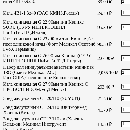
игла 4В1-0,9х36
39.00
₽
Игла 4В1-1,3х40 (ОАО КМИЗ,Россия)
29.40
₽
Игла спинальная G 22 90мм тип Квинке
SURU (СУРУ ИНТЕРНЭШНЛ
95.30
₽
ПиВиТи.ЛТД,Индия)
Игла спинальная G 23х90 мм тип Квинке ,без
проводниковой иглы (Фогт Медикал Фертриб
96.30
₽
ГмбХ,Германия)
Игла спинальная G 26 90 мм Квинке (СУРУ
227.90
₽
ИНТЕРНЭШНЛ ПиВиТи.ЛТД,Индия)
Набор для эпидуральной анестезии Минипак
18G (Смитс Медикал АСД
2,055.10
₽
Инк,США,Соединенное Королевство)
Игла спинальная G 27 90мм тип Квинке С
293.40
₽
ПРОВОДНИКОМ,Vogt Medical
Зонд желудочный СН20/110 (SUYUN)
21.50
₽
Зонд желудочный СН24/110 Юникорнмед
41.70
₽
Хайянь (Китай)
Зонд желудочный CH12/110 см (Хайянь
Канджин Медикал Инструмент
13.30
₽
Ко.,Лтд,Китай)