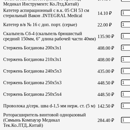
Медикал Инструментс Ко.Лтд,Китай)
Катетер аспирационный с в.к. 05 СН 53 см
14.10
₽
стерильный Вакон .INTEGRAL Medical
Катетер в/в № 16 с доп. порт. (серые)
22.00
₽
Скальпель Сб-4 (скальпель брюшистый
135.90
₽
средний 150мм, 6" длина рабочей части 40мм)
Стержень Богданова 200х3х1
408.00
₽
Стержень Богданова 210х3х1
408.00
₽
Стержень Богданова 240х5х3
435.00
₽
Стержень Богданова 250х5х3
448.50
₽
Стержень Богданова 250х5х4
448.50
₽
Проволока д/серк. шва d-1,5 мм нерж. ст. (5 м)
142.50
₽
Роторасширитель винтовой одноразовый
(Сямынь Компауэр Медикал
284.40
₽
Тек.Ко.ЛТД,.Китай)