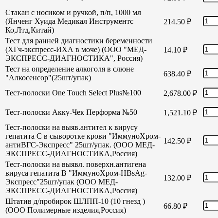
Стакан с носиком и ручкой, п/п, 1000 мл
(Янченг Хуида Медикал Инструментс
214.50
₽
Ко,Лтд,Китай)
Тест для ранней диагностики беременности
(ХГч-экспресс-ИХА в моче) (ООО "МЕД-
14.10
₽
ЭКСПРЕСС-ДИАГНОСТИКА", Россия)
Тест на определение алкоголя в слюне
638.40
₽
"Алкосенсор"(25шт/упак)
Тест-полоски One Touch Select Plus№100
2,678.00
₽
Тест-полоски Акку-Чек Перформа №50
1,521.10
₽
Тест-полоски на выяв.антител к вирусу
гепатита С в сыворотке крови "ИммуноХром-
142.50
₽
антиВГС-Экспресс" 25шт/упак. (ООО МЕД-
ЭКСПРЕСС-ДИАГНОСТИКА,Россия)
Тест-полоски на выявл. поверхн.антигена
вируса гепатита В "ИммуноХром-HBsAg-
132.00
₽
Экспресс"25шт/упак (ООО МЕД-
ЭКСПРЕСС-ДИАГНОСТИКА,Россия)
Штатив д/пробирок ШЛПП-10 (10 гнезд )
66.80
₽
(ООО Полимерные изделия,Россия)