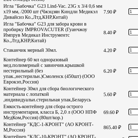
Игла "Бабочка" G23 Lind-Vac. 23G х 3/4 0,6 мм
х19 мм, /2000 шт (Чжэцзян Киндли Медикэл
7.90
₽
Дивайсиз Ко.,Лтд,КНР,Китай)
Игла "Бабочка" G23 для забора крови в
пробирку IMPROVACUTER (Гуанчжоу
8.40
₽
Импрув Медикал Инструментс
Ко.,Лтд,КНР,Китай)
Стаканчик мерный 30мл.
4.20
₽
Контейнер 60 мл одноразовый
мед.полимерный с завинчив.крышкой
нестерильный (без
6.20
₽
упак.,нестерильн.)Смоленск (450шт) (ООО
Еврокэп,Россия)
Контейнер 30мл для сбора биологического
материала с лопаткой
5.60
₽
,индивидуальн.стерильная упак,Беларусь
Емкость-контейнер для сбора острого
инструментария, класса Б, 2,0 л (ООО НПФ
69.60
₽
МедКом,Россия) (80шт/кор.)
Контейнер "КДС-1-КРОНТ" (АО КРОНТ-
865.40
₽
М,Россия)
Контейнер "КДС-10-КРОНТ" (АО КРОНТ-