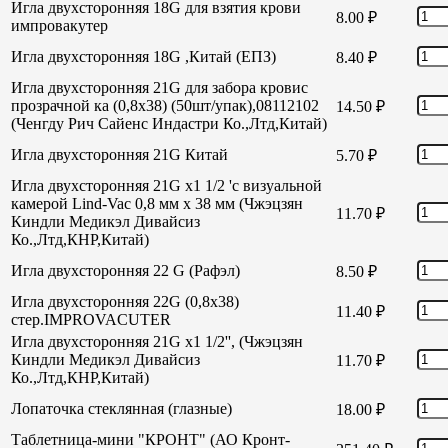
Игла двухсторонняя 18G для взятия крови
8.00
₽
импровакутер
Игла двухсторонняя 18G ,Китай (ЕПЗ)
8.40
₽
Игла двухсторонняя 21G для забора кровис
прозрачной ка (0,8х38) (50шт/упак),08112102
14.50
₽
(Ченгду Рич Сайенс Индастри Ко.,Лтд,Китай)
Игла двухсторонняя 21G Китай
5.70
₽
Игла двухсторонняя 21G х1 1/2 'с визуальной
камерой Lind-Vac 0,8 мм х 38 мм (Чжэцзян
11.70
₽
Киндли Медикэл Дивайсиз
Ко.,Лтд,КНР,Китай)
Игла двухсторонняя 22 G (Рафэл)
8.50
₽
Игла двухсторонняя 22G (0,8х38)
11.40
₽
стер.IMPROVACUTER
Игла двухсторонняя 21G х1 1/2'', (Чжэцзян
Киндли Медикэл Дивайсиз
11.70
₽
Ко.,Лтд,КНР,Китай)
Лопаточка стеклянная (глазные)
18.00
₽
Таблетница-мини "КРОНТ" (АО Кронт-