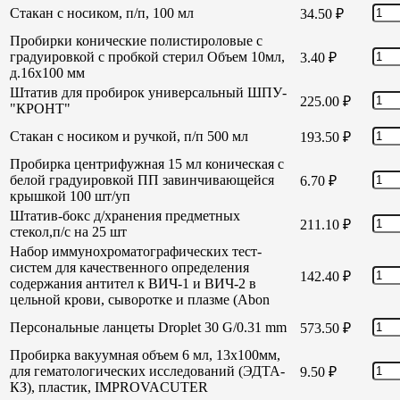
Стакан с носиком, п/п, 100 мл
34.50
₽
Пробирки конические полистироловые с
градуировкой с пробкой стерил Объем 10мл,
3.40
₽
д.16х100 мм
Штатив для пробирок универсальный ШПУ-
225.00
₽
"КРОНТ"
Стакан с носиком и ручкой, п/п 500 мл
193.50
₽
Пробирка центрифужная 15 мл коническая с
белой градуировкой ПП завинчивающейся
6.70
₽
крышкой 100 шт/уп
Штатив-бокс д/хранения предметных
211.10
₽
стекол,п/с на 25 шт
Набор иммунохроматографических тест-
систем для качественного определения
142.40
₽
содержания антител к ВИЧ-1 и ВИЧ-2 в
цельной крови, сыворотке и плазме (Abon
Персональные ланцеты Droplet 30 G/0.31 mm
573.50
₽
Пробирка вакуумная объем 6 мл, 13х100мм,
для гематологических исследований (ЭДТА-
9.50
₽
КЗ), пластик, IMPROVACUTER