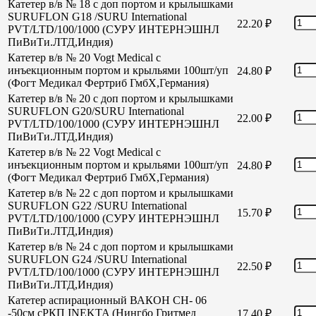
Катетер в/в № 18 с доп портом и крылышками
SURUFLON G18 /SURU International
22.20
₽
PVT/LTD/100/1000 (СУРУ ИНТЕРНЭШНЛ
ПиВиТи.ЛТД,Индия)
Катетер в/в № 20 Vogt Medical с
инъекционным портом и крыльями 100шт/уп
24.80
₽
(Фогт Медикал Фертриб ГмбХ,Германия)
Катетер в/в № 20 с доп портом и крылышками
SURUFLON G20/SURU International
22.00
₽
PVT/LTD/100/1000 (СУРУ ИНТЕРНЭШНЛ
ПиВиТи.ЛТД,Индия)
Катетер в/в № 22 Vogt Medical с
инъекционным портом и крыльями 100шт/уп
24.80
₽
(Фогт Медикал Фертриб ГмбХ,Германия)
Катетер в/в № 22 с доп портом и крылышками
SURUFLON G22 /SURU International
15.70
₽
PVT/LTD/100/1000 (СУРУ ИНТЕРНЭШНЛ
ПиВиТи.ЛТД,Индия)
Катетер в/в № 24 с доп портом и крылышками
SURUFLON G24 /SURU International
22.50
₽
PVT/LTD/100/1000 (СУРУ ИНТЕРНЭШНЛ
ПиВиТи.ЛТД,Индия)
Катетер аспирационный ВАКОН СН- 06
-50см сРКП INEKTA (Нингбо Гритмед
17.40
₽