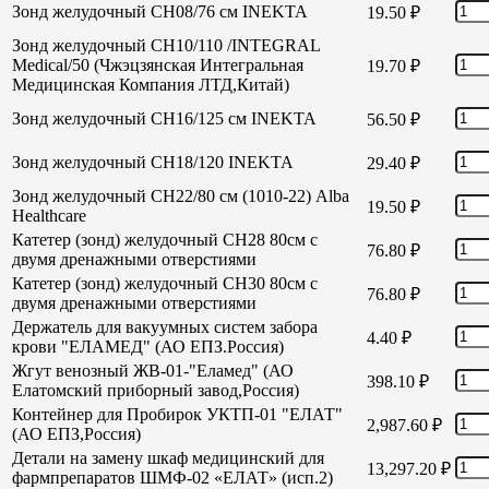
Зонд желудочный СН08/76 см INEKTA
19.50
₽
Зонд желудочный СН10/110 /INTEGRAL
Medical/50 (Чжэцзянская Интегральная
19.70
₽
Медицинская Компания ЛТД,Китай)
Зонд желудочный СН16/125 см INEKTA
56.50
₽
Зонд желудочный СН18/120 INEKTA
29.40
₽
Зонд желудочный СН22/80 см (1010-22) Alba
19.50
₽
Healthcare
Катетер (зонд) желудочный СН28 80см с
76.80
₽
двумя дренажными отверстиями
Катетер (зонд) желудочный СН30 80см с
76.80
₽
двумя дренажными отверстиями
Держатель для вакуумных систем забора
4.40
₽
крови "ЕЛАМЕД" (АО ЕПЗ.Россия)
Жгут венозный ЖВ-01-"Еламед" (АО
398.10
₽
Елатомский приборный завод,Россия)
Контейнер для Пробирок УКТП-01 "ЕЛАТ"
2,987.60
₽
(АО ЕПЗ,Россия)
Детали на замену шкаф медицинский для
13,297.20
₽
фармпрепаратов ШМФ-02 «ЕЛАТ» (исп.2)