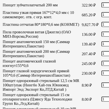
Пинцет зубчатолапчатый 200 мм
322.90
₽
Пластина узкая прямая 167*12*4,0 мм с 10
685.20
₽
самокомпрес. отв. с огр. конт.
Пластина сетчатая 80*180*0,6 мм (КОНМЕТ)
9,827.70
₽
Пила проволочная витая (Джигли) (ОАО
136.00
₽
МИЗ-Ворсма,Россия)
Пинцет анатомический 150 мм (Саммар
139.40
₽
Интернешенл,Пакистан)
Пинцет анатомический 200 мм (Саммар
207.40
₽
Интернешенл,Пакистан)
Пинцет анатомический глазной
245.00
₽
изогнут155*0,6
Пинцет глазной хирургический прямой
230.00
₽
105*0,6 (Саммар ИнтернешнлПакистан)
Пинцет одноразовый стерильный 12,5 см MR
100шт/упак (Нингбо Хай-тек Юникмед
8.90
₽
Импорт Энд Экспорт Ко,ЛТД,Китай )
Пинцет одноразовый стерильный 15 см
отоларинголога (Цзянсу Яда Технолоджи
8.00
₽
Групп Ко.,Лтд,Китай)
Пинцет одноразовый стерильный 19 см MR