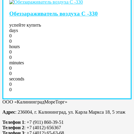
Обеззараживатель воздуха С -330
успейте купить
days
0
0
hours
0
0
minutes
0
0
seconds
0
0
ООО «КалининградМореТорг»
Адрес
: 236004, г. Калининград, ул. Карла Маркса 18, 5 этаж
Телефон 1
: +7 (911) 860-39-51
Телефон 2
: +7 (4012) 656367
Телефон 3
: +7 (4012) 65-63-68