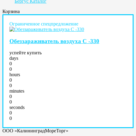
Бергус Каталог
Корзина
Ограниченное спецпредложение
Обеззараживатель воздуха С -330
успейте купить
days
0
0
hours
0
0
minutes
0
0
seconds
0
0
ООО «КалининградМореТорг»