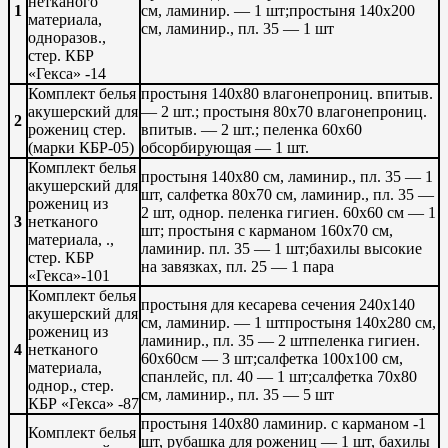
нетканого
1
см, ламинир. — 1 шт;простыня 140х200
материала,
см, ламинир., пл. 35 — 1 шт
одноразов.,
стер. КБР
«Гекса» -14
Комплект белья
простыня 140х80 влагонепрониц. впитыв.
акушерский для
— 2 шт.; простыня 80х70 влагонепрониц.
2
рожениц стер.
впитыв. — 2 шт.; пеленка 60х60
(марки КБР-05)
обсорбирующая — 1 шт.
Комплект белья
простыня 140х80 см, ламинир., пл. 35 — 1
акушерский для
шт, салфетка 80х70 см, ламинир., пл. 35 —
рожениц из
2 шт, однор.
пеленка гигиен. 60х60 см — 1
3
нетканого
шт; простыня с карманом 160х70 см,
материала, .,
ламинир. пл. 35 — 1 шт;бахилы высокие
стер. КБР
на завязках, пл. 25 — 1 пара
«Гекса»-101
Комплект белья
простыня для кесарева сечения 240х140
акушерский для
см, ламинир. — 1 штпростыня 140х280 см,
рожениц из
ламинир., пл. 35 — 2 штпеленка гигиен.
4
нетканого
60х60см — 3 шт;салфетка 100х100 см,
материала,
спанлейс, пл. 40 — 1 шт;салфетка 70х80
однор., стер.
см, ламинир., пл. 35 — 5 шт
КБР «Гекса» -87
простыня 140х80 ламинир. с карманом -1
Комплект белья
шт, рубашка для рожениц — 1 шт, бахилы