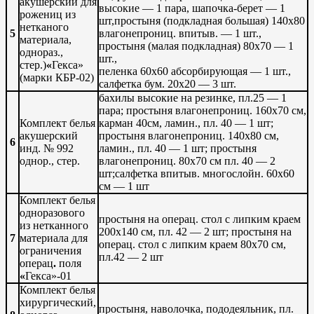
акушерский для
высокие — 1 пара, шапочка-берет — 1
рожениц из
шт,простыня (подкладная большая) 140х80
нетканого
5
влагонепрониц. впитыв. — 1 шт.,
материала,
простыня (малая подкладная) 80х70 — 1
однораз.,
шт.,
стер.)
«
Гекса»
пеленка 60х60 абсорбирующая — 1 шт.,
(марки КБР-02)
салфетка бум. 20х20 — 3 шт.
бахилы высокие на резинке, пл.25 — 1
пара; простыня влагонепрониц. 160х70 см,
Комплект белья
карман 40см, ламин., пл. 40 — 1 шт;
акушерский
простыня влагонепрониц. 140х80 см,
6
инд. № 992
ламин., пл. 40 — 1 шт; простыня
однор., стер.
влагонепрониц. 80х70 см пл. 40 — 2
шт;салфетка впитыв. многослойн. 60х60
см — 1 шт
Комплект белья
одноразового
простыня на операц. стол с липким краем
из нетканного
200х140 см, пл. 42 — 2 шт; простыня на
7
материала для
операц. стол с липким краем 80х70 см,
ограничения
пл.42 — 2 шт
операц
.
поля
«
Гекса»-01
Комплект белья
хирургический,
простыня, наволочка, пододеяльник, пл.