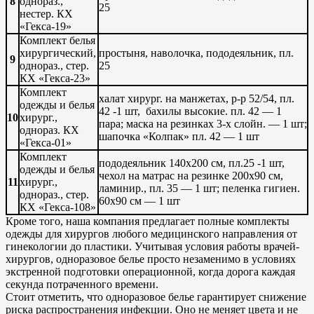
8
однораз.,
25
нестер. КХ
«Гекса-19»
Комплект белья
хирургический,
простыня, наволочка, пододеяльник, пл.
9
однораз., стер.
25
КХ «Гекса-23»
Комплект
халат хирург. на манжетах, р-р 52/54, пл.
одежды и белья
42 -1 шт, бахилы высокие. пл. 42 — 1
10
хирург.,
пара; маска на резинках 3-х слойн. — 1 шт;
однораз. КХ
шапочка «Колпак» пл. 42 — 1 шт
«Гекса-01»
Комплект
пододеяльник 140х200 см, пл.25 -1 шт,
одежды и белья
чехол на матрас на резинке 200х90 см,
11
хирург.,
ламинир., пл. 35 — 1 шт; пеленка гигиен.
однораз., стер.
60х90 см — 1 шт
КХ «Гекса-108»
Кроме того, наша компания предлагает полные комплекты
одежды для хирургов любого медицинского направления от
гинекологии до пластики. Учитывая условия работы врачей-
хирургов, одноразовое белье просто незаменимо в условиях
экстренной подготовки операционной, когда дорога каждая
секунда потраченного времени.
Стоит отметить, что одноразовое белье гарантирует снижение
риска распространения инфекции. Оно не меняет цвета и не