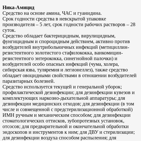
Ника-Амицид
Средство на основе амина, ЧАС и гуанидина.
Срок годности средства в невскрытой упаковке
производителя – 5 лет, срок годности рабочих растворов – 28
суток.
Средство обладает бактерицидным, вирулицидным,
фунгицидным и спороцидным действием, активно против
возбудителей внутрибольничных инфекций (метициллин-
резистентного золотистого стафилококка, ванкомицин-
резистентного энтерококка, синегнойной палочки) и
возбудителей особо опасных инфекций (чума, холера,
сибирская язва, туляремия и легионеллез), также средство
обладает овоцидными свойствами в отношении возбудителей
паразитарных болезней.
Средство используется текущей и генеральной уборок;
профилактической дезинфекции; для дезинфекции кувезов и
комплектующих наркозно-дыхательной аппаратуры; для
дезинфекции медицинских отходов; для дезинфекции (в том
числе и совмещенной с предстерилизационной обработкой)
ИМН ручным и механическим способом; для дезинфекции
стоматологических оттисков, зубопротезных установок,
отсосов; для предварительной и окончательной обработки
эндоскопов и инструментов к ним; для ДВУ и стерилизации;
для дезинфекции воздуха способом распыления; для